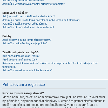
Jak můžu vyhledat určité uživatele?
Jak můžu vyhledat svoje vlastní příspěvky a témata?
Sledování a záložky
Jaký je rozdíl mezi záložkami a sledováním?
Jak můžu přidat určité téma do záložek nebo téma začít sledovat?
Jak můžu začít sledovat určité fórum?
Jak můžu ukončit sledování témat nebo fór?
Přílohy
Jaké přílohy jsou na tomto fóru povoleny?
Jak můžu najít všechny svoje přílohy?
Záležitosti týkající se phpBB
Kdo napsal toto diskusní fórum?
Proč ve fóru není funkce XY?
Koho mám kontaktovat ohledně stížnosti a/nebo právních záležitostí týkajících se
tohoto fóra?
Jak můžu kontaktovat administrátora fóra?
Přihlašování a registrace
Proč se musím zaregistrovat?
Možná nemusíte, záleží na administrátorovi fóra, jestli nastaví, že uživatel musí
být přihlášen, aby mohl odesílat příspěvky. Nicméně registrací získáte přístup k
dalším funkcím, které nejsou pro nepřihlášené uživatele dostupné, jako je