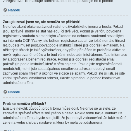
zaregistrovat. Kontaktujte administrátora fóra a požádejte ho o pomoc.
Nahoru
Zaregistroval jsem se, ale nemůžu se přihlásit!
Nejdříve zkontrolujte správnost vašeho uživatelského jména a hesla. Pokud
jsou správné, mohly se stát následující dvě věci. Pokud je ve fóru povolena
registrace v souladu s americkým zákonem na ochranu soukromí nezletilých
na internetu COPPA a vy jste během registrace zadali, že ještě nemáte třináct
let, budete muset postupovat podle instrukcí, které jste obdrželi e-mailem. Na
některých fórech je také vyžadováno, aby před přihlášením proběhla aktivace
nově registrovaného účtu a to buď vámi, nebo administrátorem. Tato informace
byla zobrazena během registrace. Pokud jste obdrželi registrační email,
pokračujte podle instrukcí, které v něm najdete. Pokud jste registrační email
neobdrželi, mohli jste zadat špatnou emailovou adresu, nebo byl email
zachycen spam filtrem a skončil ve složce se spamy. Pokud jste si jistí, že jste
zadali správnou emailovou adresu, zkuste s prosbou o pomoc kontaktovat
administrátora fóra.
Nahoru
Proč se nemůžu přihlásit?
Existuje několik důvodů, proč k tomu může dojít. Nejdříve se ujistěte, že
zadáváte správné uživatelské jméno a heslo. Pokud tomu tak je, kontaktujte
administrátora fóra, abyste se ujistili, že jste nebyli zabanováni. Je také možné,
že je na webu chyba v nastavení, která by měla být odstraněna.