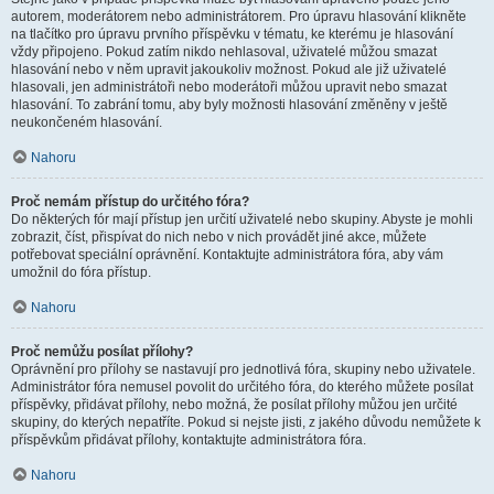
autorem, moderátorem nebo administrátorem. Pro úpravu hlasování klikněte
na tlačítko pro úpravu prvního příspěvku v tématu, ke kterému je hlasování
vždy připojeno. Pokud zatím nikdo nehlasoval, uživatelé můžou smazat
hlasování nebo v něm upravit jakoukoliv možnost. Pokud ale již uživatelé
hlasovali, jen administrátoři nebo moderátoři můžou upravit nebo smazat
hlasování. To zabrání tomu, aby byly možnosti hlasování změněny v ještě
neukončeném hlasování.
Nahoru
Proč nemám přístup do určitého fóra?
Do některých fór mají přístup jen určití uživatelé nebo skupiny. Abyste je mohli
zobrazit, číst, přispívat do nich nebo v nich provádět jiné akce, můžete
potřebovat speciální oprávnění. Kontaktujte administrátora fóra, aby vám
umožnil do fóra přístup.
Nahoru
Proč nemůžu posílat přílohy?
Oprávnění pro přílohy se nastavují pro jednotlivá fóra, skupiny nebo uživatele.
Administrátor fóra nemusel povolit do určitého fóra, do kterého můžete posílat
příspěvky, přidávat přílohy, nebo možná, že posílat přílohy můžou jen určité
skupiny, do kterých nepatříte. Pokud si nejste jisti, z jakého důvodu nemůžete k
příspěvkům přidávat přílohy, kontaktujte administrátora fóra.
Nahoru