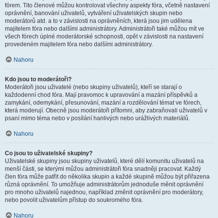
fórem. Tito členové můžou kontrolovat všechny aspekty fóra, včetně nastavení
oprávnění, banování uživatelů, vytváření uživatelských skupin nebo
moderátorů atd. a to v závislosti na oprávněních, která jsou jim udělena
majitelem fóra nebo dalšími administrátory. Administrátoři také můžou mít ve
všech fórech úplné moderátorské schopnosti, opět v závislosti na nastavení
provedeném majitelem fóra nebo dalšími administrátory.
Nahoru
Kdo jsou to moderátoři?
Moderátoři jsou uživatelé (nebo skupiny uživatelů), kteří se starají o
každodenní chod fóra. Mají pravomoc k upravování a mazání příspěvků a
zamykání, odemykání, přesunování, mazání a rozdělování témat ve fórech,
která moderují. Obecně jsou moderátoři přítomni, aby zabraňovali uživatelů v
psaní mimo téma nebo v posílání hanlivých nebo urážlivých materiálů.
Nahoru
Co jsou to uživatelské skupiny?
Uživatelské skupiny jsou skupiny uživatelů, které dělí komunitu uživatelů na
menší části, se kterými můžou administrátoři fóra snadněji pracovat. Každý
člen fóra může patřit do několika skupin a každé skupině můžou být přiřazena
různá oprávnění. To umožňuje administrátorům jednoduše měnit oprávnění
pro mnoho uživatelů najednou, například změnit oprávnění pro moderátory,
nebo povolit uživatelům přístup do soukromého fóra.
Nahoru