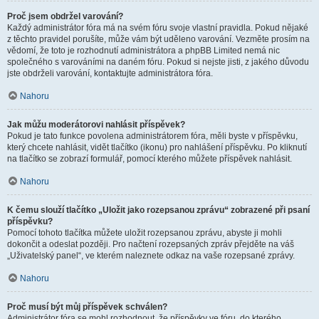
Proč jsem obdržel varování?
Každý administrátor fóra má na svém fóru svoje vlastní pravidla. Pokud nějaké
z těchto pravidel porušíte, může vám být uděleno varování. Vezměte prosím na
vědomí, že toto je rozhodnutí administrátora a phpBB Limited nemá nic
společného s varováními na daném fóru. Pokud si nejste jisti, z jakého důvodu
jste obdrželi varování, kontaktujte administrátora fóra.
Nahoru
Jak můžu moderátorovi nahlásit příspěvek?
Pokud je tato funkce povolena administrátorem fóra, měli byste v příspěvku,
který chcete nahlásit, vidět tlačítko (ikonu) pro nahlášení příspěvku. Po kliknutí
na tlačítko se zobrazí formulář, pomocí kterého můžete příspěvek nahlásit.
Nahoru
K čemu slouží tlačítko „Uložit jako rozepsanou zprávu“ zobrazené při psaní
příspěvku?
Pomocí tohoto tlačítka můžete uložit rozepsanou zprávu, abyste ji mohli
dokončit a odeslat později. Pro načtení rozepsaných zpráv přejděte na váš
„Uživatelský panel“, ve kterém naleznete odkaz na vaše rozepsané zprávy.
Nahoru
Proč musí být můj příspěvek schválen?
Administrátor fóra se mohl rozhodnout, že příspěvky ve fóru, do kterého