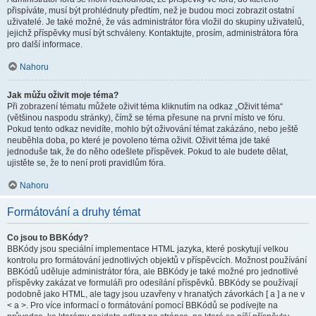
přispíváte, musí být prohlédnuty předtím, než je budou moci zobrazit ostatní
uživatelé. Je také možné, že vás administrátor fóra vložil do skupiny uživatelů,
jejichž příspěvky musí být schváleny. Kontaktujte, prosím, administrátora fóra
pro další informace.
Nahoru
Jak můžu oživit moje téma?
Při zobrazení tématu můžete oživit téma kliknutím na odkaz „Oživit téma“
(většinou naspodu stránky), čímž se téma přesune na první místo ve fóru.
Pokud tento odkaz nevidíte, mohlo být oživování témat zakázáno, nebo ještě
neuběhla doba, po které je povoleno téma oživit. Oživit téma jde také
jednoduše tak, že do něho odešlete příspěvek. Pokud to ale budete dělat,
ujistěte se, že to není proti pravidlům fóra.
Nahoru
Formátování a druhy témat
Co jsou to BBKódy?
BBKódy jsou speciální implementace HTML jazyka, které poskytují velkou
kontrolu pro formátování jednotlivých objektů v příspěvcích. Možnost používání
BBKódů uděluje administrátor fóra, ale BBKódy je také možné pro jednotlivé
příspěvky zakázat ve formuláři pro odesílání příspěvků. BBKódy se používají
podobně jako HTML, ale tagy jsou uzavřeny v hranatých závorkách [ a ] a ne v
< a >. Pro více informací o formátování pomocí BBKódů se podívejte na