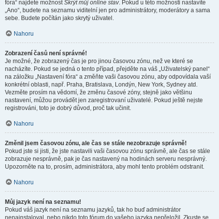
fóra“ najdete možnost
Skrýt můj online stav
. Pokud u této možnosti nastavíte
„Ano“, budete na seznamu viditelní jen pro administrátory, moderátory a sama
sebe. Budete počítán jako skrytý uživatel.
Nahoru
Zobrazení časů není správné!
Je možné, že zobrazený čas je pro jinou časovou zónu, než ve které se
nacházíte. Pokud se jedná o tento případ, přejděte na váš „Uživatelský panel“
na záložku „Nastavení fóra“ a změňte vaši časovou zónu, aby odpovídala vaší
konkrétní oblasti, např. Praha, Bratislava, Londýn, New York, Sydney atd.
Vezměte prosím na vědomí, že změnu časové zóny, stejně jako většinu
nastavení, můžou provádět jen zaregistrovaní uživatelé. Pokud ještě nejste
registrováni, toto je dobrý důvod, proč tak učinit.
Nahoru
Změnil jsem časovou zónu, ale čas se stále nezobrazuje správně!
Pokud jste si jisti, že jste nastavili vaši časovou zónu správně, ale čas se stále
zobrazuje nesprávně, pak je čas nastavený na hodinách serveru nesprávný.
Upozorněte na to, prosím, administrátora, aby mohl tento problém odstranit.
Nahoru
Můj jazyk není na seznamu!
Pokud váš jazyk není na seznamu jazyků, tak ho buď administrátor
nenainstaloval, nebo nikdo toto fórum do vašeho jazyka nepřeložil. Zkuste se