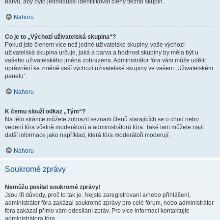
barvu, aby bylo jednodušší identifikovat členy těchto skupin.
Nahoru
Co je to „Výchozí uživatelská skupina“?
Pokud jste členem více než jedné uživatelské skupiny, vaše výchozí
uživatelská skupina určuje, jaká a barva a hodnost skupiny by měla být u
vašeho uživatelského jména zobrazena. Administrátor fóra vám může udělit
oprávnění ke změně vaší výchozí uživatelské skupiny ve vašem „Uživatelském
panelu“.
Nahoru
K čemu slouží odkaz „Tým“?
Na této stránce můžete zobrazit seznam členů starajících se o chod nebo
vedení fóra včetně moderátorů a administrátorů fóra. Také tam můžete najít
další informace jako například, která fóra moderátoři moderují.
Nahoru
Soukromé zprávy
Nemůžu posílat soukromé zprávy!
Jsou tři důvody, proč to tak je. Nejste zaregistrovaní a/nebo přihlášení,
administrátor fóra zakázal soukromé zprávy pro celé fórum, nebo administrátor
fóra zakázal přímo vám odesílání zpráv. Pro více informací kontaktujte
administrátora fóra.