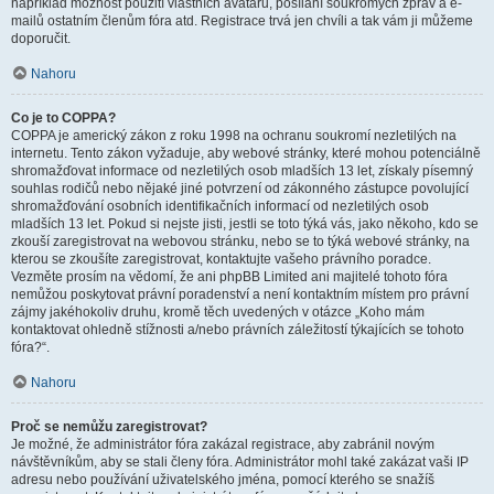
například možnost použití vlastních avatarů, posílání soukromých zpráv a e-
mailů ostatním členům fóra atd. Registrace trvá jen chvíli a tak vám ji můžeme
doporučit.
Nahoru
Co je to COPPA?
COPPA je americký zákon z roku 1998 na ochranu soukromí nezletilých na
internetu. Tento zákon vyžaduje, aby webové stránky, které mohou potenciálně
shromažďovat informace od nezletilých osob mladších 13 let, získaly písemný
souhlas rodičů nebo nějaké jiné potvrzení od zákonného zástupce povolující
shromažďování osobních identifikačních informací od nezletilých osob
mladších 13 let. Pokud si nejste jisti, jestli se toto týká vás, jako někoho, kdo se
zkouší zaregistrovat na webovou stránku, nebo se to týká webové stránky, na
kterou se zkoušíte zaregistrovat, kontaktujte vašeho právního poradce.
Vezměte prosím na vědomí, že ani phpBB Limited ani majitelé tohoto fóra
nemůžou poskytovat právní poradenství a není kontaktním místem pro právní
zájmy jakéhokoliv druhu, kromě těch uvedených v otázce „Koho mám
kontaktovat ohledně stížnosti a/nebo právních záležitostí týkajících se tohoto
fóra?“.
Nahoru
Proč se nemůžu zaregistrovat?
Je možné, že administrátor fóra zakázal registrace, aby zabránil novým
návštěvníkům, aby se stali členy fóra. Administrátor mohl také zakázat vaši IP
adresu nebo používání uživatelského jména, pomocí kterého se snažíš