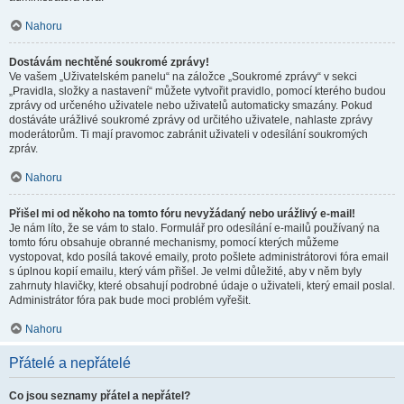
Nahoru
Dostávám nechtěné soukromé zprávy!
Ve vašem „Uživatelském panelu“ na záložce „Soukromé zprávy“ v sekci
„Pravidla, složky a nastavení“ můžete vytvořit pravidlo, pomocí kterého budou
zprávy od určeného uživatele nebo uživatelů automaticky smazány. Pokud
dostáváte urážlivé soukromé zprávy od určitého uživatele, nahlaste zprávy
moderátorům. Ti mají pravomoc zabránit uživateli v odesílání soukromých
zpráv.
Nahoru
Přišel mi od někoho na tomto fóru nevyžádaný nebo urážlivý e-mail!
Je nám líto, že se vám to stalo. Formulář pro odesílání e-mailů používaný na
tomto fóru obsahuje obranné mechanismy, pomocí kterých můžeme
vystopovat, kdo posílá takové emaily, proto pošlete administrátorovi fóra email
s úplnou kopií emailu, který vám přišel. Je velmi důležité, aby v něm byly
zahrnuty hlavičky, které obsahují podrobné údaje o uživateli, který email poslal.
Administrátor fóra pak bude moci problém vyřešit.
Nahoru
Přátelé a nepřátelé
Co jsou seznamy přátel a nepřátel?