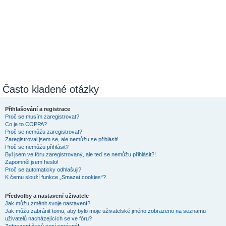
Často kladené otázky
Přihlašování a registrace
Proč se musím zaregistrovat?
Co je to COPPA?
Proč se nemůžu zaregistrovat?
Zaregistroval jsem se, ale nemůžu se přihlásit!
Proč se nemůžu přihlásit?
Byl jsem ve fóru zaregistrovaný, ale teď se nemůžu přihlásit?!
Zapomněl jsem heslo!
Proč se automaticky odhlašuji?
K čemu slouží funkce „Smazat cookies“?
Předvolby a nastavení uživatele
Jak můžu změnit svoje nastavení?
Jak můžu zabránit tomu, aby bylo moje uživatelské jméno zobrazeno na seznamu
uživatelů nacházejících se ve fóru?