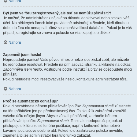
Nahoru
Byl jsem ve fóru zaregistrovaný, ale teď se nemůžu přihlásit?!
Je možné, že administrátor z nějakého důvodu deaktivoval nebo smazal váš
účet. Na některých fórech také pravidelně odstraňují uživatele, kteří dlouhou
dobu do fóra nic nenapsali, čímž se zmenší velikost databáze. Pokud je to váš
případ, zaregistrujte se znovu a pokuste se více zapojit do diskuzí.
Nahoru
Zapomněl jsem heslo!
Nepropadejte panice! Vaše původní heslo nelze sice získat zpět, ale můžete
ho jednoduše resetovat. Přejděte na přihlašovací stránku a klikněte na odkaz
Zapomněl/a jsem heslo
. Postupujte podle instrukcí a brzy se opět budete moci
přihlásit.
Pokud nebudete moci resetovat vaše heslo, kontaktujte administrátora fóra.
Nahoru
Proč se automaticky odhlašuji?
Pokud nezatrhnete během přihlašování políčko
Zapamatovat si mě
zůstanete
na fóru přihlášen jen po přednastavený čas. To slouží k zabránění zneužití
vašeho účtu někým jiným. Abyste zůstali přihlášeni, zatrhněte během
přihlašování políčko
Zapamatovat si mě
. To se ale nedoporučuje, pokud
přistupujete k fóru ze sdíleného počítače, např. v knihovně, internetové
kavárně, počítačové učebně atd. Pokud toto zaškrtávací políčko nevidíte,
znamená to, že administrátor fóra tuto funkci zakázal.