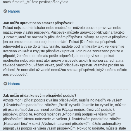
nová témata“, „Můžete posílat přílohy“ atd.
Nahoru
Jak můžu upravit nebo smazat příspěvek?
Pokud nejste administrátor nebo moderátor, můžete pouze upravovat nebo
mazat svoje vlastní příspěvky. Příspěvek můžete upravit po kliknutí na tlačítko
„Upravit“, které se nachází v příslušném příspěvku. Někdy lze upravit příspěvek
jen po omezenou dobu po jeho odeslání. Pokud již někdo na příspěvek
odpověděl a vy se do tématu vrátíte, najdete pod ním krátký text, ve kterém je
uvedeno kolikrát a kdy jste příspěvek upravili. Toto bude zobrazeno pouze v
případě, že někdo do tématu pošle odpověď, ale neobjeví se to, pokud
moderátor nebo administrátor upraví příspěvek, ačkoli ti mohou zanechat na
základě vlastního uvážení vzkaz, proč příspěvek upravili. Vezměte prosím na
vědomí, že normální uživatelé nemůžou smazat příspěvek, když k němu někdo
pošle odpověď.
Nahoru
Jak můžu přidat ke svým příspěvků podpis?
Abyste mohli přidat podpis k vašim příspěvkům, musíte ho nejdřív ve vašem
„Uživatelském panelu“ na záložce „Profil“ vytvořit. Jakmile ho vytvoříte, můžete
při psaní příspěvku zatrhnout políčko
Připojit podpis
, čímž váš podpis k
příspěvku připojíte. Pomocí možnosti „Připojit můj podpis ke všem mým
příspěvkům“, kterou naleznete ve vašem „Uživatelském panelu“ na záložce
„Nastavení fóra“ v sekci „Výchozí nastavení příspěvků“ můžete automaticky
připojit váš podpis ke všem vašim příspěvkům. Pokud to uděláte, můžete stále