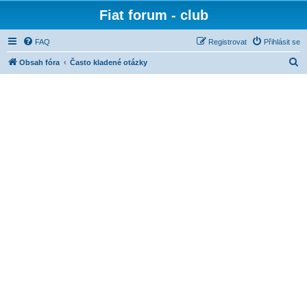
Fiat forum - club
FAQ
Registrovat
Přihlásit se
H
Obsah fóra
Často kladené otázky
l
e
d
a
t