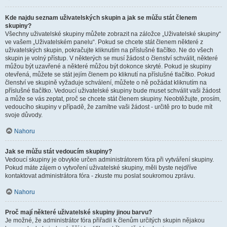
Kde najdu seznam uživatelských skupin a jak se můžu stát členem
skupiny?
Všechny uživatelské skupiny můžete zobrazit na záložce „Uživatelské skupiny“
ve vašem „Uživatelském panelu“. Pokud se chcete stát členem některé z
uživatelských skupin, pokračujte kliknutím na příslušné tlačítko. Ne do všech
skupin je volný přístup. V některých se musí žádost o členství schválit, některé
můžou být uzavřené a některé můžou být dokonce skryté. Pokud je skupiny
otevřená, můžete se stát jejím členem po kliknutí na příslušné tlačítko. Pokud
členství ve skupině vyžaduje schválení, můžete o ně požádat kliknutím na
příslušné tlačítko. Vedoucí uživatelské skupiny bude muset schválit vaši žádost
a může se vás zeptat, proč se chcete stát členem skupiny. Neobtěžujte, prosím,
vedoucího skupiny v případě, že zamítne vaši žádost - určitě pro to bude mít
svoje důvody.
Nahoru
Jak se můžu stát vedoucím skupiny?
Vedoucí skupiny je obvykle určen administrátorem fóra při vytváření skupiny.
Pokud máte zájem o vytvoření uživatelské skupiny, měli byste nejdříve
kontaktovat administrátora fóra - zkuste mu poslat soukromou zprávu.
Nahoru
Proč mají některé uživatelské skupiny jinou barvu?
Je možné, že administrátor fóra přiřadil k členům určitých skupin nějakou