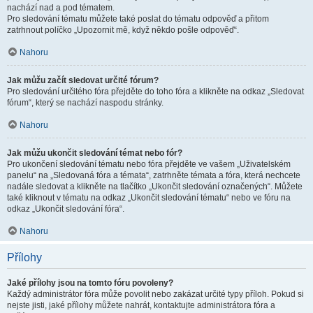
nachází nad a pod tématem.
Pro sledování tématu můžete také poslat do tématu odpověď a přitom
zatrhnout políčko „Upozornit mě, když někdo pošle odpověď“.
Nahoru
Jak můžu začít sledovat určité fórum?
Pro sledování určitého fóra přejděte do toho fóra a klikněte na odkaz „Sledovat
fórum“, který se nachází naspodu stránky.
Nahoru
Jak můžu ukončit sledování témat nebo fór?
Pro ukončení sledování tématu nebo fóra přejděte ve vašem „Uživatelském
panelu“ na „Sledovaná fóra a témata“, zatrhněte témata a fóra, která nechcete
nadále sledovat a klikněte na tlačítko „Ukončit sledování označených“. Můžete
také kliknout v tématu na odkaz „Ukončit sledování tématu“ nebo ve fóru na
odkaz „Ukončit sledování fóra“.
Nahoru
Přílohy
Jaké přílohy jsou na tomto fóru povoleny?
Každý administrátor fóra může povolit nebo zakázat určité typy příloh. Pokud si
nejste jisti, jaké přílohy můžete nahrát, kontaktujte administrátora fóra a