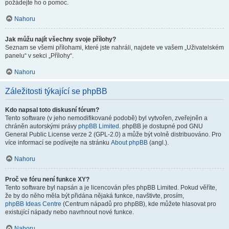
požádejte ho o pomoc.
Nahoru
Jak můžu najít všechny svoje přílohy?
Seznam se všemi přílohami, které jste nahráli, najdete ve vašem „Uživatelském
panelu“ v sekci „Přílohy“.
Nahoru
Záležitosti týkající se phpBB
Kdo napsal toto diskusní fórum?
Tento software (v jeho nemodifikované podobě) byl vytvořen, zveřejněn a
chráněn autorskými právy
phpBB Limited
. phpBB je dostupné pod GNU
General Public License verze 2 (GPL-2.0) a může být volně distribuováno. Pro
více informací se podívejte na stránku
About phpBB
(angl.).
Nahoru
Proč ve fóru není funkce XY?
Tento software byl napsán a je licencován přes phpBB Limited. Pokud věříte,
že by do něho měla být přidána nějaká funkce, navštivte, prosím,
phpBB Ideas Centre
(Centrum nápadů pro phpBB), kde můžete hlasovat pro
existující nápady nebo navrhnout nové funkce.
Nahoru