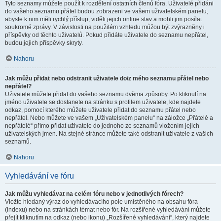
Tyto seznamy můžete použít k rozdělení ostatních členů fóra. Uživatelé přidáni
do vašeho seznamu přátel budou zobrazeni ve vašem uživatelském panelu,
abyste k nim měli rychlý přístup, viděli jejich online stav a mohli jim posílat
soukromé zprávy. V závislosti na použitém vzhledu můžou být zvýrazněny i
příspěvky od těchto uživatelů. Pokud přidáte uživatele do seznamu nepřátel,
budou jejich příspěvky skryty.
Nahoru
Jak můžu přidat nebo odstranit uživatele do/z mého seznamu přátel nebo
nepřátel?
Uživatele můžete přidat do vašeho seznamu dvěma způsoby. Po kliknutí na
jméno uživatele se dostanete na stránku s profilem uživatele, kde najdete
odkaz, pomocí kterého můžete uživatele přidat do seznamu přátel nebo
nepřátel. Nebo můžete ve vašem „Uživatelském panelu“ na záložce „Přátelé a
nepřátelé“ přímo přidat uživatele do jednoho ze seznamů vložením jejich
uživatelských jmen. Na stejné stránce můžete také odstranit uživatele z vašich
seznamů.
Nahoru
Vyhledávání ve fóru
Jak můžu vyhledávat na celém fóru nebo v jednotlivých fórech?
Vložte hledaný výraz do vyhledávacího pole umístěného na obsahu fóra
(indexu) nebo na stránkách témat nebo fór. Na rozšířené vyhledávání můžete
přejít kliknutím na odkaz (nebo ikonu) „Rozšířené vyhledávání“, který najdete