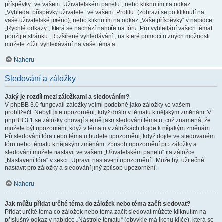
příspěvky“ ve vašem „Uživatelském panelu“, nebo kliknutím na odkaz
„Vyhledat příspěvky uživatele“ ve vašem „Profilu“ (zobrazí se po kliknutí na
vaše uživatelské jméno), nebo kliknutím na odkaz „Vaše příspěvky“ v nabídce
„Rychlé odkazy“, která se nachází nahoře na fóru. Pro vyhledání vašich témat
použijte stránku „Rozšířené vyhledávání“, na které pomocí různých možnosti
můžete zúžit vyhledávání na vaše témata.
Nahoru
Sledování a záložky
Jaký je rozdíl mezi záložkami a sledováním?
V phpBB 3.0 fungovali záložky velmi podobně jako záložky ve vašem
prohlížeči. Nebyli jste upozorněni, když došlo v tématu k nějakým změnám. V
phpBB 3.1 se záložky chovají stejně jako sledování tématu, což znamená, že
můžete být upozorněni, když v tématu v záložkách dojde k nějakým změnám.
Při sledování fóra nebo tématu budete upozorněni, když dojde ve sledovaném
fóru nebo tématu k nějakým změnám. Způsob upozornění pro záložky a
sledování můžete nastavit ve vašem „Uživatelském panelu“ na záložce
„Nastavení fóra“ v sekci „Upravit nastavení upozornění“. Může být užitečné
nastavit pro záložky a sledování jiný způsob upozornění.
Nahoru
Jak můžu přidat určité téma do záložek nebo téma začít sledovat?
Přidat určité téma do záložek nebo téma začít sledovat můžete kliknutím na
příslušný odkaz v nabídce „Nástroje tématu“ (obvykle má ikonu klíče), která se