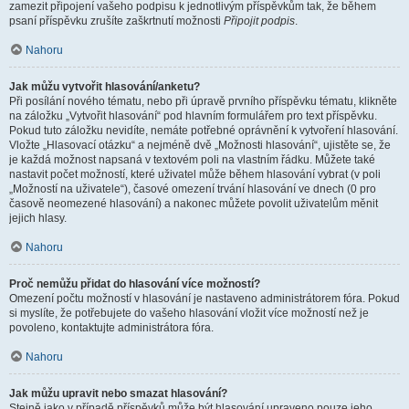
zamezit připojení vašeho podpisu k jednotlivým příspěvkům tak, že během
psaní příspěvku zrušíte zaškrtnutí možnosti
Připojit podpis
.
Nahoru
Jak můžu vytvořit hlasování/anketu?
Při posílání nového tématu, nebo při úpravě prvního příspěvku tématu, klikněte
na záložku „Vytvořit hlasování“ pod hlavním formulářem pro text příspěvku.
Pokud tuto záložku nevidíte, nemáte potřebné oprávnění k vytvoření hlasování.
Vložte „Hlasovací otázku“ a nejméně dvě „Možnosti hlasování“, ujistěte se, že
je každá možnost napsaná v textovém poli na vlastním řádku. Můžete také
nastavit počet možností, které uživatel může během hlasování vybrat (v poli
„Možností na uživatele“), časové omezení trvání hlasování ve dnech (0 pro
časově neomezené hlasování) a nakonec můžete povolit uživatelům měnit
jejich hlasy.
Nahoru
Proč nemůžu přidat do hlasování více možností?
Omezení počtu možností v hlasování je nastaveno administrátorem fóra. Pokud
si myslíte, že potřebujete do vašeho hlasování vložit více možností než je
povoleno, kontaktujte administrátora fóra.
Nahoru
Jak můžu upravit nebo smazat hlasování?
Stejně jako v případě příspěvků může být hlasování upraveno pouze jeho