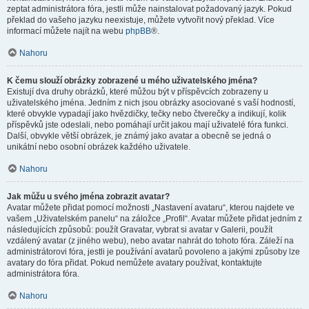
zeptat administrátora fóra, jestli může nainstalovat požadovaný jazyk. Pokud
překlad do vašeho jazyku neexistuje, můžete vytvořit nový překlad. Více
informací můžete najít na webu
phpBB
®.
Nahoru
K čemu slouží obrázky zobrazené u mého uživatelského jména?
Existují dva druhy obrázků, které můžou být v příspěvcích zobrazeny u
uživatelského jména. Jedním z nich jsou obrázky asociované s vaší hodností,
které obvykle vypadají jako hvězdičky, tečky nebo čtverečky a indikují, kolik
příspěvků jste odeslali, nebo pomáhají určit jakou mají uživatelé fóra funkci.
Další, obvykle větší obrázek, je známý jako avatar a obecně se jedná o
unikátní nebo osobní obrázek každého uživatele.
Nahoru
Jak můžu u svého jména zobrazit avatar?
Avatar můžete přidat pomocí možnosti „Nastavení avataru“, kterou najdete ve
vašem „Uživatelském panelu“ na záložce „Profil“. Avatar můžete přidat jedním z
následujících způsobů: použít Gravatar, vybrat si avatar v Galerii, použít
vzdálený avatar (z jiného webu), nebo avatar nahrát do tohoto fóra. Záleží na
administrátorovi fóra, jestli je používání avatarů povoleno a jakými způsoby lze
avatary do fóra přidat. Pokud nemůžete avatary používat, kontaktujte
administrátora fóra.
Nahoru