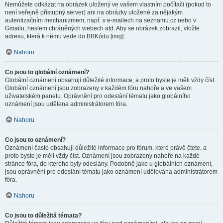
Nemůžete odkázat na obrázek uložený ve vašem vlastním počítači (pokud to
není veřejně přístupný server) ani na obrázky uložené za nějakým
autentizačním mechanizmem, např. v e-mailech na seznamu.cz nebo v
Gmailu, heslem chráněných webech atd. Aby se obrázek zobrazil, vložte
adresu, která k němu vede do BBKódu [img].
Nahoru
Co jsou to globální oznámení?
Globální oznámení obsahují důležité informace, a proto byste je měli vždy číst.
Globální oznámení jsou zobrazeny v každém fóru nahoře a ve vašem
uživatelském panelu. Oprávnění pro odeslání tématu jako globálního
oznámení jsou udělena administrátorem fóra.
Nahoru
Co jsou to oznámení?
Oznámení často obsahují důležité informace pro fórum, které právě čtete, a
proto byste je měli vždy číst. Oznámení jsou zobrazeny nahoře na každé
stránce fóra, do kterého byly odeslány. Podobně jako u globálních oznámení,
jsou oprávnění pro odeslání tématu jako oznámení udělována administrátorem
fóra.
Nahoru
Co jsou to důležitá témata?