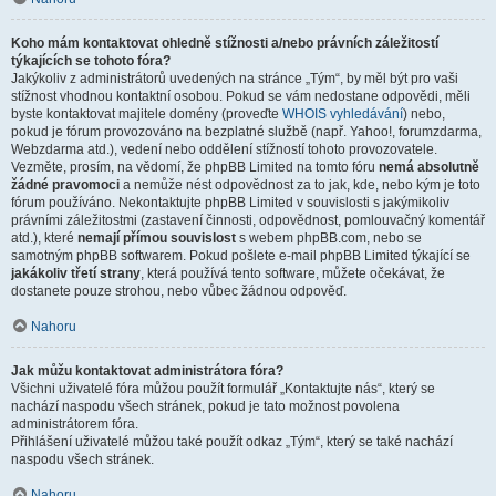
Koho mám kontaktovat ohledně stížnosti a/nebo právních záležitostí
týkajících se tohoto fóra?
Jakýkoliv z administrátorů uvedených na stránce „Tým“, by měl být pro vaši
stížnost vhodnou kontaktní osobou. Pokud se vám nedostane odpovědi, měli
byste kontaktovat majitele domény (proveďte
WHOIS vyhledávání
) nebo,
pokud je fórum provozováno na bezplatné službě (např. Yahoo!, forumzdarma,
Webzdarma atd.), vedení nebo oddělení stížností tohoto provozovatele.
Vezměte, prosím, na vědomí, že phpBB Limited na tomto fóru
nemá absolutně
žádné pravomoci
a nemůže nést odpovědnost za to jak, kde, nebo kým je toto
fórum používáno. Nekontaktujte phpBB Limited v souvislosti s jakýmikoliv
právními záležitostmi (zastavení činnosti, odpovědnost, pomlouvačný komentář
atd.), které
nemají přímou souvislost
s webem phpBB.com, nebo se
samotným phpBB softwarem. Pokud pošlete e-mail phpBB Limited týkající se
jakákoliv třetí strany
, která používá tento software, můžete očekávat, že
dostanete pouze strohou, nebo vůbec žádnou odpověď.
Nahoru
Jak můžu kontaktovat administrátora fóra?
Všichni uživatelé fóra můžou použít formulář „Kontaktujte nás“, který se
nachází naspodu všech stránek, pokud je tato možnost povolena
administrátorem fóra.
Přihlášení uživatelé můžou také použít odkaz „Tým“, který se také nachází
naspodu všech stránek.
Nahoru