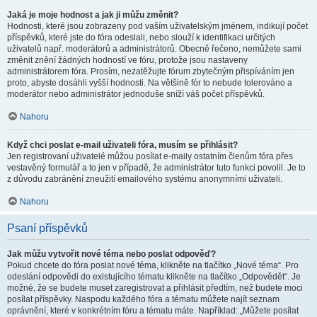
Jaká je moje hodnost a jak ji můžu změnit?
Hodnosti, které jsou zobrazeny pod vaším uživatelským jménem, indikují počet
příspěvků, které jste do fóra odeslali, nebo slouží k identifikaci určitých
uživatelů např. moderátorů a administrátorů. Obecně řečeno, nemůžete sami
změnit znění žádných hodností ve fóru, protože jsou nastaveny
administrátorem fóra. Prosím, nezatěžujte fórum zbytečným přispíváním jen
proto, abyste dosáhli vyšší hodnosti. Na většině fór to nebude tolerováno a
moderátor nebo administrátor jednoduše sníží váš počet příspěvků.
Nahoru
Když chci poslat e-mail uživateli fóra, musím se přihlásit?
Jen registrovaní uživatelé můžou posílat e-maily ostatním členům fóra přes
vestavěný formulář a to jen v případě, že administrátor tuto funkci povolil. Je to
z důvodu zabránění zneužití emailového systému anonymními uživateli.
Nahoru
Psaní příspěvků
Jak můžu vytvořit nové téma nebo poslat odpověď?
Pokud chcete do fóra poslat nové téma, klikněte na tlačítko „Nové téma“. Pro
odeslání odpovědi do existujícího tématu klikněte na tlačítko „Odpovědět“. Je
možné, že se budete muset zaregistrovat a přihlásit předtím, než budete moci
posílat příspěvky. Naspodu každého fóra a tématu můžete najít seznam
oprávnění, které v konkrétním fóru a tématu máte. Například: „Můžete posílat