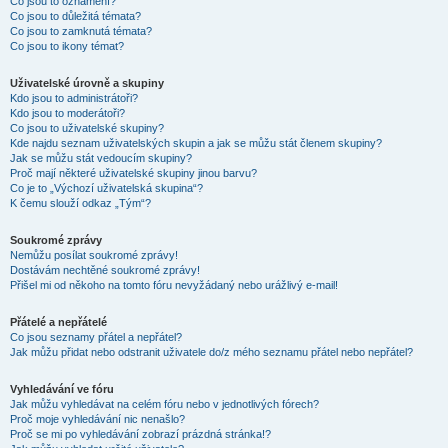
Co jsou to oznámení?
Co jsou to důležitá témata?
Co jsou to zamknutá témata?
Co jsou to ikony témat?
Uživatelské úrovně a skupiny
Kdo jsou to administrátoři?
Kdo jsou to moderátoři?
Co jsou to uživatelské skupiny?
Kde najdu seznam uživatelských skupin a jak se můžu stát členem skupiny?
Jak se můžu stát vedoucím skupiny?
Proč mají některé uživatelské skupiny jinou barvu?
Co je to „Výchozí uživatelská skupina“?
K čemu slouží odkaz „Tým“?
Soukromé zprávy
Nemůžu posílat soukromé zprávy!
Dostávám nechtěné soukromé zprávy!
Přišel mi od někoho na tomto fóru nevyžádaný nebo urážlivý e-mail!
Přátelé a nepřátelé
Co jsou seznamy přátel a nepřátel?
Jak můžu přidat nebo odstranit uživatele do/z mého seznamu přátel nebo nepřátel?
Vyhledávání ve fóru
Jak můžu vyhledávat na celém fóru nebo v jednotlivých fórech?
Proč moje vyhledávání nic nenašlo?
Proč se mi po vyhledávání zobrazí prázdná stránka!?