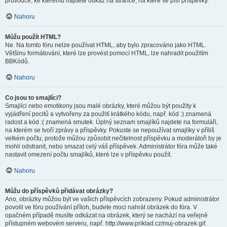
průvodce, ke kterému najdete odkaz na stránce, na které se píší příspěvky.
Nahoru
Můžu použít HTML?
Ne. Na tomto fóru nelze používat HTML, aby bylo zpracováno jako HTML.
Většinu formátování, které lze provést pomocí HTML, lze nahradit použitím
BBKódů.
Nahoru
Co jsou to smajlíci?
Smajlíci nebo emotikony jsou malé obrázky, které můžou být použity k
vyjádření pocitů a vytvořeny za použití krátkého kódu, např. kód :) znamená
radost a kód :( znamená smutek. Úplný seznam smajlíků najdete na formuláři,
na kterém se tvoří zprávy a příspěvky. Pokuste se nepoužívat smajlíky v příliš
velkém počtu, protože můžou způsobit nečitelnost příspěvku a moderátoři by je
mohli odstranit, nebo smazat celý váš příspěvek. Administrátor fóra může také
nastavit omezení počtu smajlíků, které lze v příspěvku použít.
Nahoru
Můžu do příspěvků přidávat obrázky?
Ano, obrázky můžou být ve vašich příspěvcích zobrazeny. Pokud administrátor
povolil ve fóru používání příloh, budete moci nahrát obrázek do fóra. V
opačném případě musíte odkázat na obrázek, který se nachází na veřejně
přístupném webovém serveru, např. http://www.priklad.cz/muj-obrazek.gif.