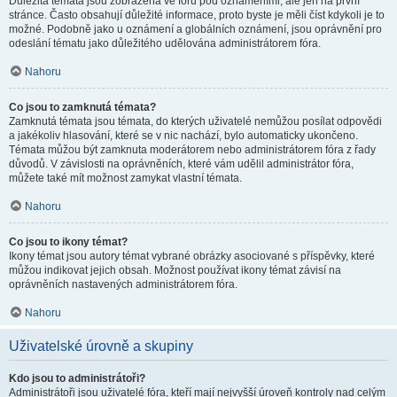
Důležitá témata jsou zobrazena ve fóru pod oznámeními, ale jen na první
stránce. Často obsahují důležité informace, proto byste je měli číst kdykoli je to
možné. Podobně jako u oznámení a globálních oznámení, jsou oprávnění pro
odeslání tématu jako důležitého udělována administrátorem fóra.
Nahoru
Co jsou to zamknutá témata?
Zamknutá témata jsou témata, do kterých uživatelé nemůžou posílat odpovědi
a jakékoliv hlasování, které se v nic nachází, bylo automaticky ukončeno.
Témata můžou být zamknuta moderátorem nebo administrátorem fóra z řady
důvodů. V závislosti na oprávněních, které vám udělil administrátor fóra,
můžete také mít možnost zamykat vlastní témata.
Nahoru
Co jsou to ikony témat?
Ikony témat jsou autory témat vybrané obrázky asociované s příspěvky, které
můžou indikovat jejich obsah. Možnost používat ikony témat závisí na
oprávněních nastavených administrátorem fóra.
Nahoru
Uživatelské úrovně a skupiny
Kdo jsou to administrátoři?
Administrátoři jsou uživatelé fóra, kteří mají nejvyšší úroveň kontroly nad celým