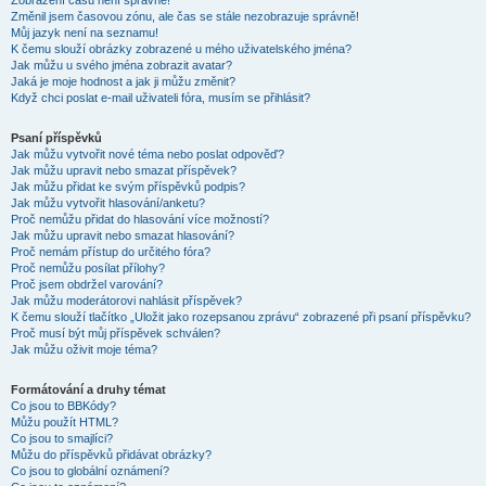
Zobrazení časů není správné!
Změnil jsem časovou zónu, ale čas se stále nezobrazuje správně!
Můj jazyk není na seznamu!
K čemu slouží obrázky zobrazené u mého uživatelského jména?
Jak můžu u svého jména zobrazit avatar?
Jaká je moje hodnost a jak ji můžu změnit?
Když chci poslat e-mail uživateli fóra, musím se přihlásit?
Psaní příspěvků
Jak můžu vytvořit nové téma nebo poslat odpověď?
Jak můžu upravit nebo smazat příspěvek?
Jak můžu přidat ke svým příspěvků podpis?
Jak můžu vytvořit hlasování/anketu?
Proč nemůžu přidat do hlasování více možností?
Jak můžu upravit nebo smazat hlasování?
Proč nemám přístup do určitého fóra?
Proč nemůžu posílat přílohy?
Proč jsem obdržel varování?
Jak můžu moderátorovi nahlásit příspěvek?
K čemu slouží tlačítko „Uložit jako rozepsanou zprávu“ zobrazené při psaní příspěvku?
Proč musí být můj příspěvek schválen?
Jak můžu oživit moje téma?
Formátování a druhy témat
Co jsou to BBKódy?
Můžu použít HTML?
Co jsou to smajlíci?
Můžu do příspěvků přidávat obrázky?
Co jsou to globální oznámení?