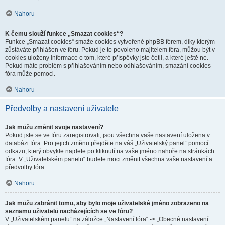
Nahoru
K čemu slouží funkce „Smazat cookies“?
Funkce „Smazat cookies“ smaže cookies vytvořené phpBB fórem, díky kterým
zůstáváte přihlášen ve fóru. Pokud je to povoleno majitelem fóra, můžou být v
cookies uloženy informace o tom, které příspěvky jste četli, a které ještě ne.
Pokud máte problém s přihlašováním nebo odhlašováním, smazání cookies
fóra může pomoci.
Nahoru
Předvolby a nastavení uživatele
Jak můžu změnit svoje nastavení?
Pokud jste se ve fóru zaregistrovali, jsou všechna vaše nastavení uložena v
databázi fóra. Pro jejich změnu přejděte na váš „Uživatelský panel“ pomocí
odkazu, který obvykle najdete po kliknutí na vaše jméno nahoře na stránkách
fóra. V „Uživatelském panelu“ budete moci změnit všechna vaše nastavení a
předvolby fóra.
Nahoru
Jak můžu zabránit tomu, aby bylo moje uživatelské jméno zobrazeno na
seznamu uživatelů nacházejících se ve fóru?
V „Uživatelském panelu“ na záložce „Nastavení fóra“ -> „Obecné nastavení