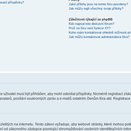
 psaní příspěvku?
Jaké přílohy jsou na tomto fóru povoleny?
Jak můžu najít všechny svoje přílohy?
Záležitosti týkající se phpBB
Kdo napsal toto diskusní fórum?
Proč ve fóru není funkce XY?
Koho mám kontaktovat ohledně stížnosti a/ne
Jak můžu kontaktovat administrátora fóra?
 že uživatel musí být přihlášen, aby mohl odesílat příspěvky. Nicméně registrací zís
 avatarů, posílání soukromých zpráv a e-mailů ostatním členům fóra atd. Registrace 
etilých na internetu. Tento zákon vyžaduje, aby webové stránky, které mohou pot
ní od zákonného zástupce povolující shromažďování osobních identifikačních informac