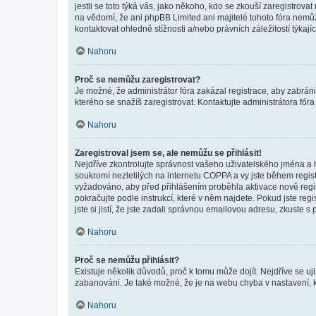
jestli se toto týká vás, jako někoho, kdo se zkouší zaregistro
na vědomí, že ani phpBB Limited ani majitelé tohoto fóra nem
kontaktovat ohledně stížnosti a/nebo právních záležitostí týkajíc
Nahoru
Proč se nemůžu zaregistrovat?
Je možné, že administrátor fóra zakázal registrace, aby zabrán
kterého se snažíš zaregistrovat. Kontaktujte administrátora fór
Nahoru
Zaregistroval jsem se, ale nemůžu se přihlásit!
Nejdříve zkontrolujte správnost vašeho uživatelského jména a 
soukromí nezletilých na internetu COPPA a vy jste během registr
vyžadováno, aby před přihlášením proběhla aktivace nově regis
pokračujte podle instrukcí, které v něm najdete. Pokud jste re
jste si jistí, že jste zadali správnou emailovou adresu, zkuste 
Nahoru
Proč se nemůžu přihlásit?
Existuje několik důvodů, proč k tomu může dojít. Nejdříve se ujis
zabanováni. Je také možné, že je na webu chyba v nastavení, k
Nahoru