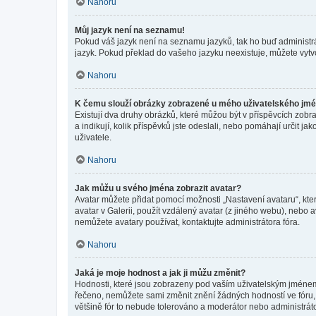
Nahoru
Můj jazyk není na seznamu!
Pokud váš jazyk není na seznamu jazyků, tak ho buď administrát
jazyk. Pokud překlad do vašeho jazyku neexistuje, můžete vytv
Nahoru
K čemu slouží obrázky zobrazené u mého uživatelského jm
Existují dva druhy obrázků, které můžou být v příspěvcích zobr
a indikují, kolik příspěvků jste odeslali, nebo pomáhají určit 
uživatele.
Nahoru
Jak můžu u svého jména zobrazit avatar?
Avatar můžete přidat pomocí možnosti „Nastavení avataru“, kter
avatar v Galerii, použít vzdálený avatar (z jiného webu), nebo a
nemůžete avatary používat, kontaktujte administrátora fóra.
Nahoru
Jaká je moje hodnost a jak ji můžu změnit?
Hodnosti, které jsou zobrazeny pod vaším uživatelským jménem, i
řečeno, nemůžete sami změnit znění žádných hodností ve fóru, 
většině fór to nebude tolerováno a moderátor nebo administrát