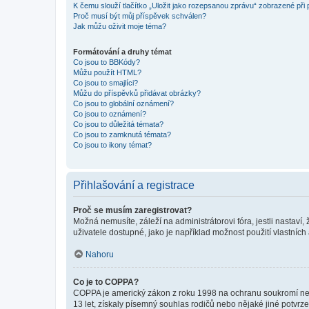
K čemu slouží tlačítko „Uložit jako rozepsanou zprávu“ zobrazené při
Proč musí být můj příspěvek schválen?
Jak můžu oživit moje téma?
Formátování a druhy témat
Co jsou to BBKódy?
Můžu použít HTML?
Co jsou to smajlíci?
Můžu do příspěvků přidávat obrázky?
Co jsou to globální oznámení?
Co jsou to oznámení?
Co jsou to důležitá témata?
Co jsou to zamknutá témata?
Co jsou to ikony témat?
Přihlašování a registrace
Proč se musím zaregistrovat?
Možná nemusíte, záleží na administrátorovi fóra, jestli nastaví,
uživatele dostupné, jako je například možnost použití vlastních
Nahoru
Co je to COPPA?
COPPA je americký zákon z roku 1998 na ochranu soukromí nezl
13 let, získaly písemný souhlas rodičů nebo nějaké jiné potvrze