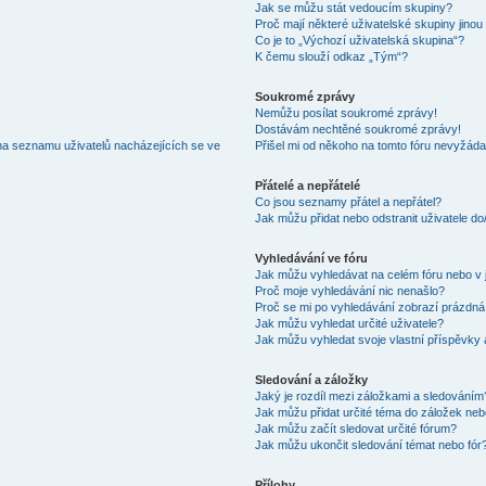
Jak se můžu stát vedoucím skupiny?
Proč mají některé uživatelské skupiny jinou
Co je to „Výchozí uživatelská skupina“?
K čemu slouží odkaz „Tým“?
Soukromé zprávy
Nemůžu posílat soukromé zprávy!
Dostávám nechtěné soukromé zprávy!
na seznamu uživatelů nacházejících se ve
Přišel mi od někoho na tomto fóru nevyžáda
Přátelé a nepřátelé
Co jsou seznamy přátel a nepřátel?
Jak můžu přidat nebo odstranit uživatele d
Vyhledávání ve fóru
Jak můžu vyhledávat na celém fóru nebo v 
Proč moje vyhledávání nic nenašlo?
Proč se mi po vyhledávání zobrazí prázdná
Jak můžu vyhledat určité uživatele?
Jak můžu vyhledat svoje vlastní příspěvky
Sledování a záložky
Jaký je rozdíl mezi záložkami a sledováním
Jak můžu přidat určité téma do záložek neb
Jak můžu začít sledovat určité fórum?
Jak můžu ukončit sledování témat nebo fór
Přílohy