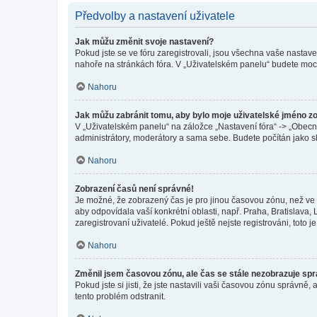
Předvolby a nastavení uživatele
Jak můžu změnit svoje nastavení?
Pokud jste se ve fóru zaregistrovali, jsou všechna vaše nastav
nahoře na stránkách fóra. V „Uživatelském panelu“ budete moc
Nahoru
Jak můžu zabránit tomu, aby bylo moje uživatelské jméno z
V „Uživatelském panelu“ na záložce „Nastavení fóra“ -> „Obec
administrátory, moderátory a sama sebe. Budete počítán jako sk
Nahoru
Zobrazení časů není správné!
Je možné, že zobrazený čas je pro jinou časovou zónu, než ve k
aby odpovídala vaší konkrétní oblasti, např. Praha, Bratislav
zaregistrovaní uživatelé. Pokud ještě nejste registrováni, toto je
Nahoru
Změnil jsem časovou zónu, ale čas se stále nezobrazuje sp
Pokud jste si jisti, že jste nastavili vaši časovou zónu správn
tento problém odstranit.