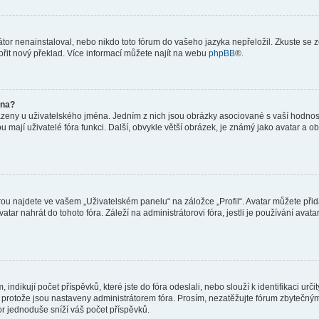
or nenainstaloval, nebo nikdo toto fórum do vašeho jazyka nepřeložil. Zkuste se ze
ořit nový překlad. Více informací můžete najít na webu
phpBB
®.
éna?
azeny u uživatelského jména. Jedním z nich jsou obrázky asociované s vaší hodnost
jakou mají uživatelé fóra funkci. Další, obvykle větší obrázek, je známý jako avatar
ou najdete ve vašem „Uživatelském panelu“ na záložce „Profil“. Avatar můžete přida
vatar nahrát do tohoto fóra. Záleží na administrátorovi fóra, jestli je používání ava
ndikují počet příspěvků, které jste do fóra odeslali, nebo slouží k identifikaci urč
protože jsou nastaveny administrátorem fóra. Prosím, nezatěžujte fórum zbytečným 
or jednoduše sníží váš počet příspěvků.