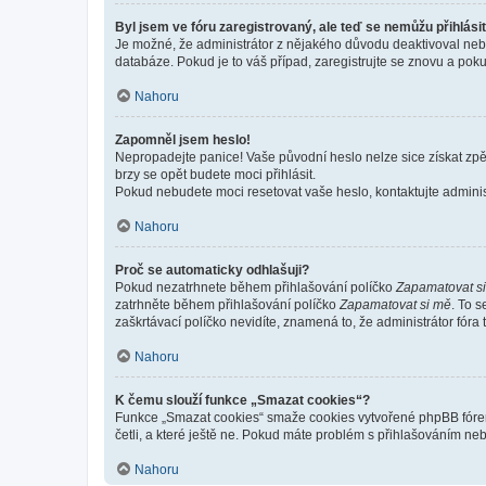
Byl jsem ve fóru zaregistrovaný, ale teď se nemůžu přihlásit
Je možné, že administrátor z nějakého důvodu deaktivoval nebo 
databáze. Pokud je to váš případ, zaregistrujte se znovu a pokus
Nahoru
Zapomněl jsem heslo!
Nepropadejte panice! Vaše původní heslo nelze sice získat zpě
brzy se opět budete moci přihlásit.
Pokud nebudete moci resetovat vaše heslo, kontaktujte administ
Nahoru
Proč se automaticky odhlašuji?
Pokud nezatrhnete během přihlašování políčko
Zapamatovat s
zatrhněte během přihlašování políčko
Zapamatovat si mě
. To 
zaškrtávací políčko nevidíte, znamená to, že administrátor fóra 
Nahoru
K čemu slouží funkce „Smazat cookies“?
Funkce „Smazat cookies“ smaže cookies vytvořené phpBB fórem, 
četli, a které ještě ne. Pokud máte problém s přihlašováním 
Nahoru