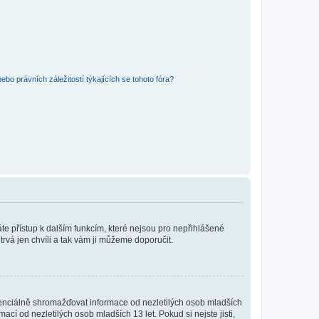
bo právních záležitostí týkajících se tohoto fóra?
káte přístup k dalším funkcím, které nejsou pro nepřihlášené
trvá jen chvíli a tak vám ji můžeme doporučit.
enciálně shromažďovat informace od nezletilých osob mladších
í od nezletilých osob mladších 13 let. Pokud si nejste jisti,