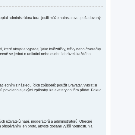
ptat administrátora fóra, jestli může nainstalovat požadovaný
í, které obvykle vypadají jako hvězdičky, tečky nebo čtverečky
 a obecně se jedná o unikátní nebo osobní obrázek každého
t jedním z následujících způsobů: použít Gravatar, vybrat si
tarů povoleno a jakými způsoby lze avatary do fóra přidat. Pokud
itých uživatelů např. moderátorů a administrátorů. Obecně
přispíváním jen proto, abyste dosáhli vyšší hodnosti. Na