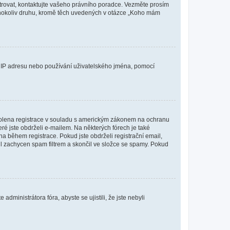
istrovat, kontaktujte vašeho právního poradce. Vezměte prosím
kéhokoliv druhu, kromě těch uvedených v otázce „Koho mám
ši IP adresu nebo používání uživatelského jména, pomocí
povolena registrace v souladu s americkým zákonem na ochranu
eré jste obdrželi e-mailem. Na některých fórech je také
 během registrace. Pokud jste obdrželi registrační email,
ail zachycen spam filtrem a skončil ve složce se spamy. Pokud
dministrátora fóra, abyste se ujistili, že jste nebyli