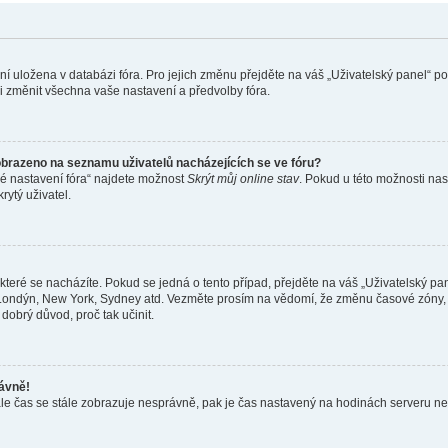
ení uložena v databázi fóra. Pro jejich změnu přejděte na váš „Uživatelský panel“ p
i změnit všechna vaše nastavení a předvolby fóra.
obrazeno na seznamu uživatelů nacházejících se ve fóru?
né nastavení fóra“ najdete možnost
Skrýt můj online stav
. Pokud u této možnosti nas
rytý uživatel.
teré se nacházíte. Pokud se jedná o tento případ, přejděte na váš „Uživatelský pa
a, Londýn, New York, Sydney atd. Vezměte prosím na vědomí, že změnu časové zóny, 
 dobrý důvod, proč tak učinit.
rávně!
ě, ale čas se stále zobrazuje nesprávně, pak je čas nastavený na hodinách serveru 