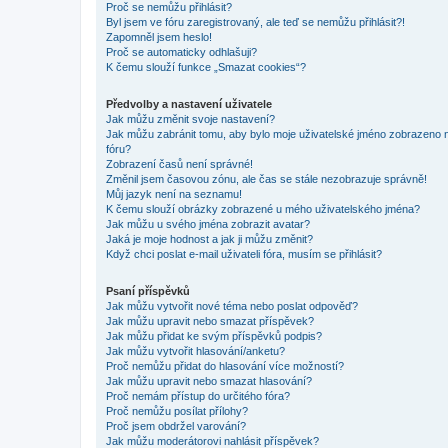
Proč se nemůžu přihlásit?
Byl jsem ve fóru zaregistrovaný, ale teď se nemůžu přihlásit?!
Zapomněl jsem heslo!
Proč se automaticky odhlašuji?
K čemu slouží funkce „Smazat cookies“?
Předvolby a nastavení uživatele
Jak můžu změnit svoje nastavení?
Jak můžu zabránit tomu, aby bylo moje uživatelské jméno zobrazeno 
fóru?
Zobrazení časů není správné!
Změnil jsem časovou zónu, ale čas se stále nezobrazuje správně!
Můj jazyk není na seznamu!
K čemu slouží obrázky zobrazené u mého uživatelského jména?
Jak můžu u svého jména zobrazit avatar?
Jaká je moje hodnost a jak ji můžu změnit?
Když chci poslat e-mail uživateli fóra, musím se přihlásit?
Psaní příspěvků
Jak můžu vytvořit nové téma nebo poslat odpověď?
Jak můžu upravit nebo smazat příspěvek?
Jak můžu přidat ke svým příspěvků podpis?
Jak můžu vytvořit hlasování/anketu?
Proč nemůžu přidat do hlasování více možností?
Jak můžu upravit nebo smazat hlasování?
Proč nemám přístup do určitého fóra?
Proč nemůžu posílat přílohy?
Proč jsem obdržel varování?
Jak můžu moderátorovi nahlásit příspěvek?