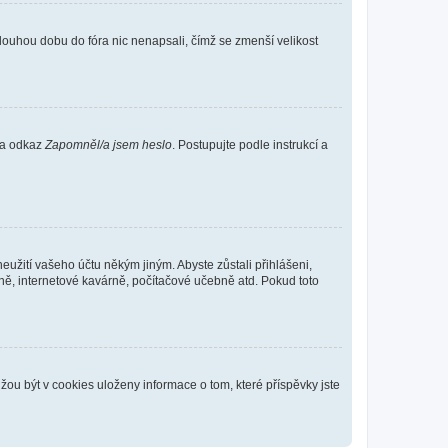
louhou dobu do fóra nic nenapsali, čímž se zmenší velikost
 na odkaz
Zapomněl/a jsem heslo
. Postupujte podle instrukcí a
eužití vašeho účtu někým jiným. Abyste zůstali přihlášeni,
vně, internetové kavárně, počítačové učebně atd. Pokud toto
ou být v cookies uloženy informace o tom, které příspěvky jste