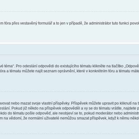
m fóra přes vestavěný formulář a to jen v případě, že administrátor tuto funkci pov
vé téma“. Pro odeslání odpovědi do existujícího tématu klikněte na tlačítko „Odpově
ra a tématu můžete najít seznam oprávnění, které v konkrétním fóru a tématu máte.
vat nebo mazat svoje vlastní příspěvky. Příspěvek můžete upravit po kliknutí na tla
ání. Pokud již někdo na příspěvek odpověděl a vy se do tématu vrátíte, najdete pod
ěkdo do tématu pošle odpověď, ale neobjeví se to, pokud moderátor nebo administr
osím na vědomí, že normální uživatelé nemůžou smazat příspěvek, když k němu něk