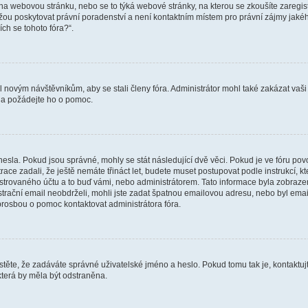
vat na webovou stránku, nebo se to týká webové stránky, na kterou se zkoušíte zareg
ůžou poskytovat právní poradenství a není kontaktním místem pro právní zájmy ja
ích se tohoto fóra?“.
il novým návštěvníkům, aby se stali členy fóra. Administrátor mohl také zakázat va
a a požádejte ho o pomoc.
hesla. Pokud jsou správné, mohly se stát následující dvě věci. Pokud je ve fóru 
ace zadali, že ještě nemáte třináct let, budete muset postupovat podle instrukcí, kt
trovaného účtu a to buď vámi, nebo administrátorem. Tato informace byla zobrazena
gistrační email neobdrželi, mohli jste zadat špatnou emailovou adresu, nebo byl em
s prosbou o pomoc kontaktovat administrátora fóra.
těte, že zadáváte správné uživatelské jméno a heslo. Pokud tomu tak je, kontaktujte a
terá by měla být odstraněna.