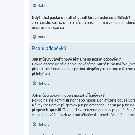
Nahoru
Když chci poslat e-mail uživateli fóra, musím se přihlásit?
Jen registrovaní uživatelé můžou posílat e-maily ostatním členů
anonymními uživateli.
Nahoru
Psaní příspěvků
Jak můžu vytvořit nové téma nebo poslat odpověď?
Pokud chcete do fóra poslat nové téma, klikněte na tlačítko „No
předtím, než budete moci posílat příspěvky. Naspodu každého fó
přílohy“ atd.
Nahoru
Jak můžu upravit nebo smazat příspěvek?
Pokud nejste administrátor nebo moderátor, můžete pouze upravo
Někdy lze upravit příspěvek jen po omezenou dobu po jeho odesl
příspěvek upravili. Toto bude zobrazeno pouze v případě, že n
vlastního uvážení vzkaz, proč příspěvek upravili. Vezměte pr
Nahoru