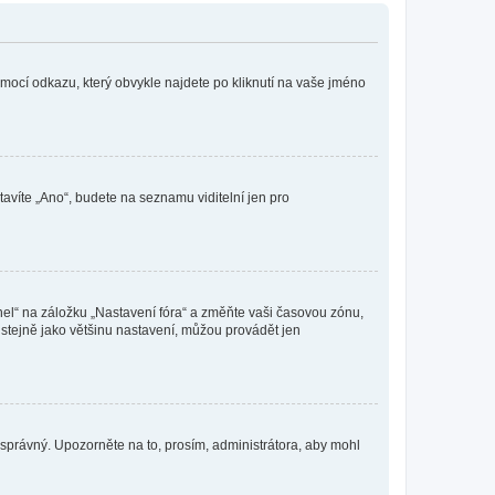
omocí odkazu, který obvykle najdete po kliknutí na vaše jméno
tavíte „Ano“, budete na seznamu viditelní jen pro
nel“ na záložku „Nastavení fóra“ a změňte vaši časovou zónu,
stejně jako většinu nastavení, můžou provádět jen
nesprávný. Upozorněte na to, prosím, administrátora, aby mohl