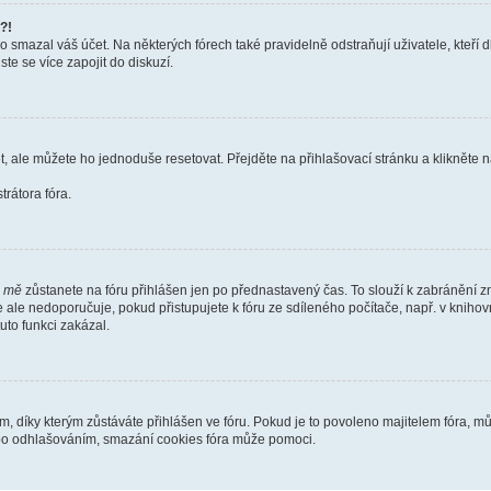
?!
smazal váš účet. Na některých fórech také pravidelně odstraňují uživatele, kteří d
te se více zapojit do diskuzí.
t, ale můžete ho jednoduše resetovat. Přejděte na přihlašovací stránku a klikněte
rátora fóra.
i mě
zůstanete na fóru přihlášen jen po přednastavený čas. To slouží k zabránění zn
se ale nedoporučuje, pokud přistupujete k fóru ze sdíleného počítače, např. v kniho
tuto funkci zakázal.
díky kterým zůstáváte přihlášen ve fóru. Pokud je to povoleno majitelem fóra, můž
nebo odhlašováním, smazání cookies fóra může pomoci.