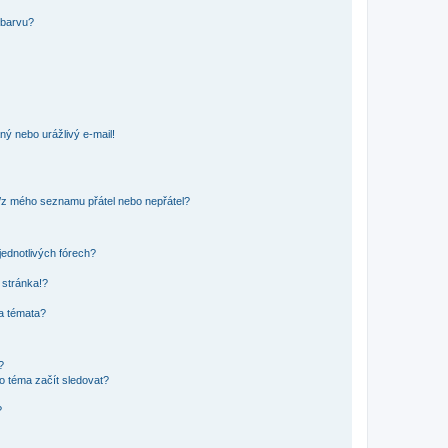
 barvu?
ný nebo urážlivý e-mail!
o/z mého seznamu přátel nebo nepřátel?
jednotlivých fórech?
 stránka!?
 a témata?
?
o téma začít sledovat?
?