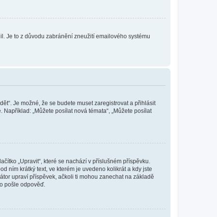
olil. Je to z důvodu zabránění zneužití emailového systému
dět“. Je možné, že se budete muset zaregistrovat a přihlásit
 Například: „Můžete posílat nová témata“, „Můžete posílat
čítko „Upravit“, které se nachází v příslušném příspěvku.
 ním krátký text, ve kterém je uvedeno kolikrát a kdy jste
átor upraví příspěvek, ačkoli ti mohou zanechat na základě
do pošle odpověď.