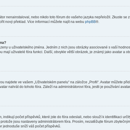
or nenainstaloval, nebo nikdo toto fórum do vašeho jazyka nepřeložil. Zkuste se ze
ořit nový překlad. Více informací můžete najít na webu
phpBB
®.
éna?
azeny u uživatelského jména. Jedním z nich jsou obrázky asociované s vaší hodnost
jakou mají uživatelé fóra funkci. Další, obvykle větší obrázek, je známý jako avatar
ou najdete ve vašem „Uživatelském panelu“ na záložce „Profil“. Avatar můžete přida
vatar nahrát do tohoto fóra. Záleží na administrátorovi fóra, jestli je používání ava
ndikují počet příspěvků, které jste do fóra odeslali, nebo slouží k identifikaci urč
protože jsou nastaveny administrátorem fóra. Prosím, nezatěžujte fórum zbytečným 
or jednoduše sníží váš počet příspěvků.