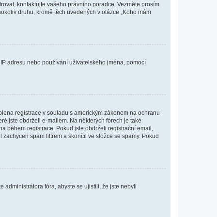
istrovat, kontaktujte vašeho právního poradce. Vezměte prosím
kéhokoliv druhu, kromě těch uvedených v otázce „Koho mám
ši IP adresu nebo používání uživatelského jména, pomocí
povolena registrace v souladu s americkým zákonem na ochranu
eré jste obdrželi e-mailem. Na některých fórech je také
 během registrace. Pokud jste obdrželi registrační email,
ail zachycen spam filtrem a skončil ve složce se spamy. Pokud
dministrátora fóra, abyste se ujistili, že jste nebyli