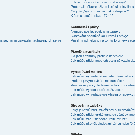
Jak se můžu stát vedoucím skupiny?
Proč mají některé uživatelské skupiny jinou
Co je to „Výchozí uživatelská skupina“?
K čemu slouží odkaz „Tým“?
Soukromé zprávy
Nemůžu posílat soukromé zprávy!
Dostávám nechtěné soukromé zprávy!
na seznamu uživatelů nacházejících se ve
Přišel mi od někoho na tomto fóru nevyžáda
Přátelé a nepřátelé
Co jsou seznamy přátel a nepřátel?
Jak můžu přidat nebo odstranit uživatele d
Vyhledávání ve fóru
Jak můžu vyhledávat na celém fóru nebo v 
Proč moje vyhledávání nic nenašlo?
Proč se mi po vyhledávání zobrazí prázdná
Jak můžu vyhledat určité uživatele?
Jak můžu vyhledat svoje vlastní příspěvky
Sledování a záložky
Jaký je rozdíl mezi záložkami a sledováním
Jak můžu přidat určité téma do záložek neb
Jak můžu začít sledovat určité fórum?
Jak můžu ukončit sledování témat nebo fór
Přílohy