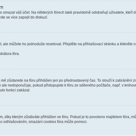
?!
smazal váš účet. Na některých fórech také pravidelně odstraňují uživatele, kteří d
te se více zapojit do diskuzí.
t, ale můžete ho jednoduše resetovat. Přejděte na přihlašovací stránku a klikněte
rátora fóra.
i mě
zůstanete na fóru přihlášen jen po přednastavený čas. To slouží k zabránění zn
se ale nedoporučuje, pokud přistupujete k fóru ze sdíleného počítače, např. v kniho
tuto funkci zakázal.
díky kterým zůstáváte přihlášen ve fóru. Pokud je to povoleno majitelem fóra, můž
nebo odhlašováním, smazání cookies fóra může pomoci.