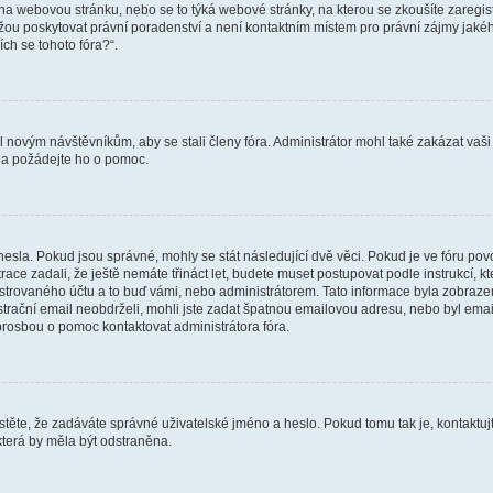
vat na webovou stránku, nebo se to týká webové stránky, na kterou se zkoušíte zareg
ůžou poskytovat právní poradenství a není kontaktním místem pro právní zájmy ja
ích se tohoto fóra?“.
il novým návštěvníkům, aby se stali členy fóra. Administrátor mohl také zakázat va
a a požádejte ho o pomoc.
hesla. Pokud jsou správné, mohly se stát následující dvě věci. Pokud je ve fóru 
ace zadali, že ještě nemáte třináct let, budete muset postupovat podle instrukcí, kt
trovaného účtu a to buď vámi, nebo administrátorem. Tato informace byla zobrazena
gistrační email neobdrželi, mohli jste zadat špatnou emailovou adresu, nebo byl em
s prosbou o pomoc kontaktovat administrátora fóra.
těte, že zadáváte správné uživatelské jméno a heslo. Pokud tomu tak je, kontaktujte a
terá by měla být odstraněna.