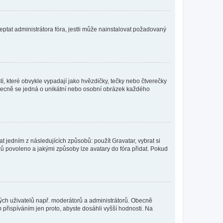
ptat administrátora fóra, jestli může nainstalovat požadovaný
í, které obvykle vypadají jako hvězdičky, tečky nebo čtverečky
 a obecně se jedná o unikátní nebo osobní obrázek každého
t jedním z následujících způsobů: použít Gravatar, vybrat si
tarů povoleno a jakými způsoby lze avatary do fóra přidat. Pokud
itých uživatelů např. moderátorů a administrátorů. Obecně
přispíváním jen proto, abyste dosáhli vyšší hodnosti. Na