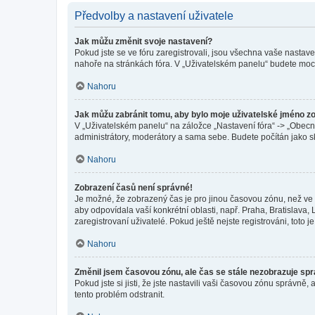
Předvolby a nastavení uživatele
Jak můžu změnit svoje nastavení?
Pokud jste se ve fóru zaregistrovali, jsou všechna vaše nastav
nahoře na stránkách fóra. V „Uživatelském panelu“ budete moc
Nahoru
Jak můžu zabránit tomu, aby bylo moje uživatelské jméno z
V „Uživatelském panelu“ na záložce „Nastavení fóra“ -> „Obec
administrátory, moderátory a sama sebe. Budete počítán jako sk
Nahoru
Zobrazení časů není správné!
Je možné, že zobrazený čas je pro jinou časovou zónu, než ve k
aby odpovídala vaší konkrétní oblasti, např. Praha, Bratislav
zaregistrovaní uživatelé. Pokud ještě nejste registrováni, toto je
Nahoru
Změnil jsem časovou zónu, ale čas se stále nezobrazuje sp
Pokud jste si jisti, že jste nastavili vaši časovou zónu správn
tento problém odstranit.