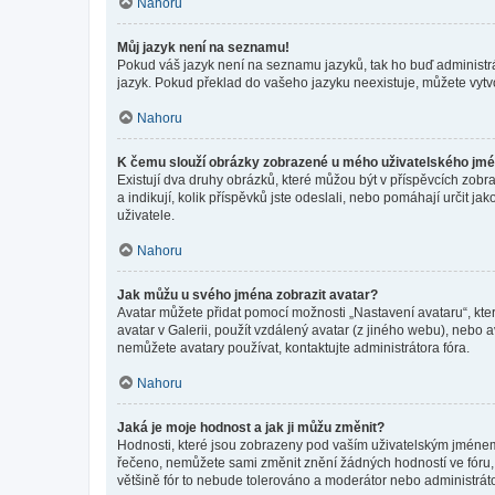
Nahoru
Můj jazyk není na seznamu!
Pokud váš jazyk není na seznamu jazyků, tak ho buď administrát
jazyk. Pokud překlad do vašeho jazyku neexistuje, můžete vytv
Nahoru
K čemu slouží obrázky zobrazené u mého uživatelského jm
Existují dva druhy obrázků, které můžou být v příspěvcích zobr
a indikují, kolik příspěvků jste odeslali, nebo pomáhají určit 
uživatele.
Nahoru
Jak můžu u svého jména zobrazit avatar?
Avatar můžete přidat pomocí možnosti „Nastavení avataru“, kter
avatar v Galerii, použít vzdálený avatar (z jiného webu), nebo a
nemůžete avatary používat, kontaktujte administrátora fóra.
Nahoru
Jaká je moje hodnost a jak ji můžu změnit?
Hodnosti, které jsou zobrazeny pod vaším uživatelským jménem, i
řečeno, nemůžete sami změnit znění žádných hodností ve fóru, 
většině fór to nebude tolerováno a moderátor nebo administrát