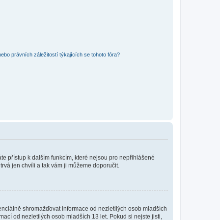
bo právních záležitostí týkajících se tohoto fóra?
káte přístup k dalším funkcím, které nejsou pro nepřihlášené
trvá jen chvíli a tak vám ji můžeme doporučit.
enciálně shromažďovat informace od nezletilých osob mladších
í od nezletilých osob mladších 13 let. Pokud si nejste jisti,