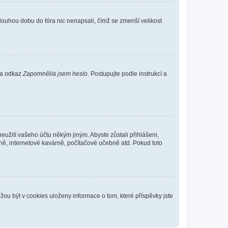
louhou dobu do fóra nic nenapsali, čímž se zmenší velikost
 na odkaz
Zapomněl/a jsem heslo
. Postupujte podle instrukcí a
eužití vašeho účtu někým jiným. Abyste zůstali přihlášeni,
vně, internetové kavárně, počítačové učebně atd. Pokud toto
ou být v cookies uloženy informace o tom, které příspěvky jste