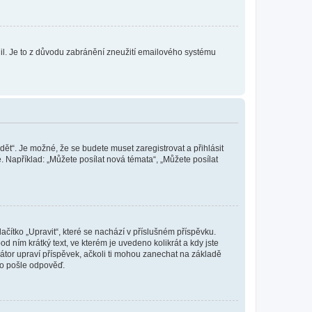
olil. Je to z důvodu zabránění zneužití emailového systému
dět“. Je možné, že se budete muset zaregistrovat a přihlásit
 Například: „Můžete posílat nová témata“, „Můžete posílat
čítko „Upravit“, které se nachází v příslušném příspěvku.
 ním krátký text, ve kterém je uvedeno kolikrát a kdy jste
átor upraví příspěvek, ačkoli ti mohou zanechat na základě
do pošle odpověď.