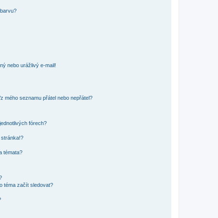
 barvu?
ný nebo urážlivý e-mail!
o/z mého seznamu přátel nebo nepřátel?
jednotlivých fórech?
 stránka!?
 a témata?
?
o téma začít sledovat?
?