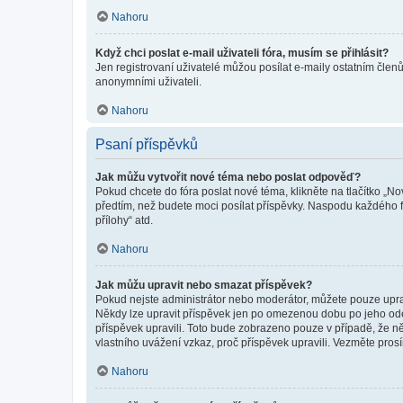
Nahoru
Když chci poslat e-mail uživateli fóra, musím se přihlásit?
Jen registrovaní uživatelé můžou posílat e-maily ostatním členů
anonymními uživateli.
Nahoru
Psaní příspěvků
Jak můžu vytvořit nové téma nebo poslat odpověď?
Pokud chcete do fóra poslat nové téma, klikněte na tlačítko „No
předtím, než budete moci posílat příspěvky. Naspodu každého fó
přílohy“ atd.
Nahoru
Jak můžu upravit nebo smazat příspěvek?
Pokud nejste administrátor nebo moderátor, můžete pouze upravo
Někdy lze upravit příspěvek jen po omezenou dobu po jeho odesl
příspěvek upravili. Toto bude zobrazeno pouze v případě, že n
vlastního uvážení vzkaz, proč příspěvek upravili. Vezměte pr
Nahoru