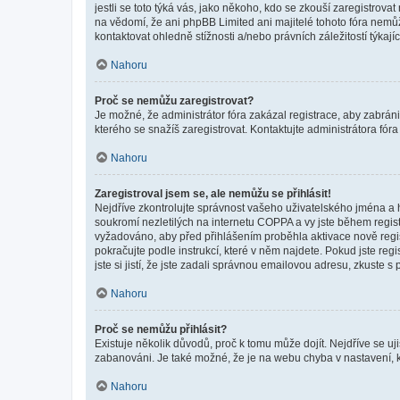
jestli se toto týká vás, jako někoho, kdo se zkouší zaregistro
na vědomí, že ani phpBB Limited ani majitelé tohoto fóra nem
kontaktovat ohledně stížnosti a/nebo právních záležitostí týkajíc
Nahoru
Proč se nemůžu zaregistrovat?
Je možné, že administrátor fóra zakázal registrace, aby zabrán
kterého se snažíš zaregistrovat. Kontaktujte administrátora fór
Nahoru
Zaregistroval jsem se, ale nemůžu se přihlásit!
Nejdříve zkontrolujte správnost vašeho uživatelského jména a 
soukromí nezletilých na internetu COPPA a vy jste během registr
vyžadováno, aby před přihlášením proběhla aktivace nově regis
pokračujte podle instrukcí, které v něm najdete. Pokud jste re
jste si jistí, že jste zadali správnou emailovou adresu, zkuste 
Nahoru
Proč se nemůžu přihlásit?
Existuje několik důvodů, proč k tomu může dojít. Nejdříve se ujis
zabanováni. Je také možné, že je na webu chyba v nastavení, k
Nahoru