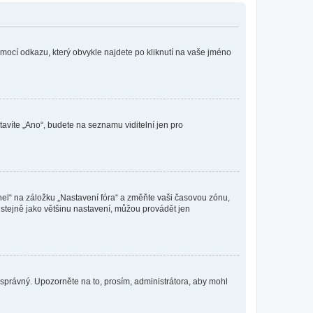
omocí odkazu, který obvykle najdete po kliknutí na vaše jméno
tavíte „Ano“, budete na seznamu viditelní jen pro
nel“ na záložku „Nastavení fóra“ a změňte vaši časovou zónu,
stejně jako většinu nastavení, můžou provádět jen
nesprávný. Upozorněte na to, prosím, administrátora, aby mohl