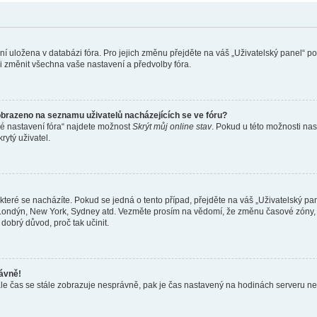
ení uložena v databázi fóra. Pro jejich změnu přejděte na váš „Uživatelský panel“ p
i změnit všechna vaše nastavení a předvolby fóra.
obrazeno na seznamu uživatelů nacházejících se ve fóru?
né nastavení fóra“ najdete možnost
Skrýt můj online stav
. Pokud u této možnosti nas
rytý uživatel.
teré se nacházíte. Pokud se jedná o tento případ, přejděte na váš „Uživatelský pa
a, Londýn, New York, Sydney atd. Vezměte prosím na vědomí, že změnu časové zóny, 
 dobrý důvod, proč tak učinit.
rávně!
ě, ale čas se stále zobrazuje nesprávně, pak je čas nastavený na hodinách serveru 