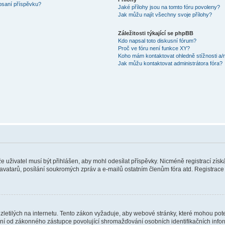
 psaní příspěvku?
Jaké přílohy jsou na tomto fóru povoleny?
Jak můžu najít všechny svoje přílohy?
Záležitosti týkající se phpBB
Kdo napsal toto diskusní fórum?
Proč ve fóru není funkce XY?
Koho mám kontaktovat ohledně stížnosti a/ne
Jak můžu kontaktovat administrátora fóra?
 že uživatel musí být přihlášen, aby mohl odesílat příspěvky. Nicméně registrací zís
 avatarů, posílání soukromých zpráv a e-mailů ostatním členům fóra atd. Registrace 
etilých na internetu. Tento zákon vyžaduje, aby webové stránky, které mohou pot
ní od zákonného zástupce povolující shromažďování osobních identifikačních informac