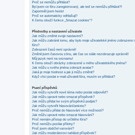
Proč se nemůžu přihlásit?
Byl jsem ve fóru zaregistrovaný, ale teď se nemůžu přihlásit?!
Zapomněl jsem heslo!
Proč se automaticky odhlašuji?
K čemu slouží funkce „Smazat cookies“?
Předvolby a nastavení uživatele
Jak můžu změnit svoje nastavení?
Jak můžu zabránit tomu, aby bylo moje uživatelské jméno zobrazeno 
fóru?
Zobrazení časů není správné!
Změnil jsem časovou zónu, ale čas se stále nezobrazuje správně!
Můj jazyk není na seznamu!
K čemu slouží obrázky zobrazené u mého uživatelského jména?
Jak můžu u svého jména zobrazit avatar?
Jaká je moje hodnost a jak ji můžu změnit?
Když chci poslat e-mail uživateli fóra, musím se přihlásit?
Psaní příspěvků
Jak můžu vytvořit nové téma nebo poslat odpověď?
Jak můžu upravit nebo smazat příspěvek?
Jak můžu přidat ke svým příspěvků podpis?
Jak můžu vytvořit hlasování/anketu?
Proč nemůžu přidat do hlasování více možností?
Jak můžu upravit nebo smazat hlasování?
Proč nemám přístup do určitého fóra?
Proč nemůžu posílat přílohy?
Proč jsem obdržel varování?
Jak můžu moderátorovi nahlásit příspěvek?