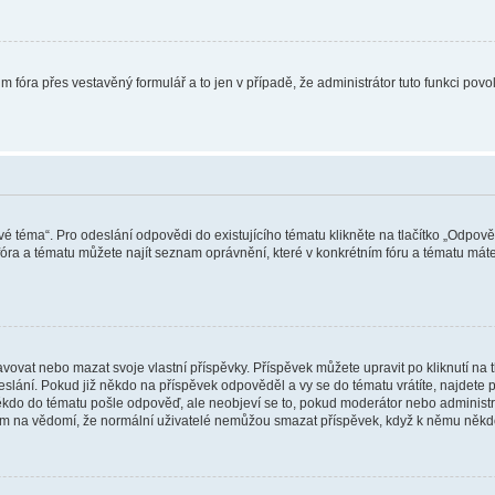
m fóra přes vestavěný formulář a to jen v případě, že administrátor tuto funkci pov
vé téma“. Pro odeslání odpovědi do existujícího tématu klikněte na tlačítko „Odpově
ra a tématu můžete najít seznam oprávnění, které v konkrétním fóru a tématu máte.
vat nebo mazat svoje vlastní příspěvky. Příspěvek můžete upravit po kliknutí na tla
ání. Pokud již někdo na příspěvek odpověděl a vy se do tématu vrátíte, najdete pod
ěkdo do tématu pošle odpověď, ale neobjeví se to, pokud moderátor nebo administr
osím na vědomí, že normální uživatelé nemůžou smazat příspěvek, když k němu něk