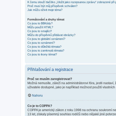
K čemu slouží tlačítko „Uložit jako rozepsanou zprávu“ zobrazené při
Proč musí být můj příspěvek schválen?
Jak můžu oživit moje téma?
Formátování a druhy témat
Co jsou to BBKódy?
Můžu použít HTML?
Co jsou to smajlíci?
Můžu do příspěvků přidávat obrázky?
Co jsou to globální oznámení?
Co jsou to oznámení?
Co jsou to důležitá témata?
Co jsou to zamknutá témata?
Co jsou to ikony témat?
Přihlašování a registrace
Proč se musím zaregistrovat?
Možná nemusíte, záleží na administrátorovi fóra, jestli nastaví,
uživatele dostupné, jako je například možnost použití vlastních
Nahoru
Co je to COPPA?
COPPA je americký zákon z roku 1998 na ochranu soukromí nezl
13 let, získaly písemný souhlas rodičů nebo nějaké jiné potvrze