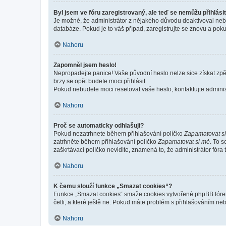
Byl jsem ve fóru zaregistrovaný, ale teď se nemůžu přihlásit
Je možné, že administrátor z nějakého důvodu deaktivoval nebo 
databáze. Pokud je to váš případ, zaregistrujte se znovu a pokus
Nahoru
Zapomněl jsem heslo!
Nepropadejte panice! Vaše původní heslo nelze sice získat zpě
brzy se opět budete moci přihlásit.
Pokud nebudete moci resetovat vaše heslo, kontaktujte administ
Nahoru
Proč se automaticky odhlašuji?
Pokud nezatrhnete během přihlašování políčko
Zapamatovat s
zatrhněte během přihlašování políčko
Zapamatovat si mě
. To 
zaškrtávací políčko nevidíte, znamená to, že administrátor fóra 
Nahoru
K čemu slouží funkce „Smazat cookies“?
Funkce „Smazat cookies“ smaže cookies vytvořené phpBB fórem, 
četli, a které ještě ne. Pokud máte problém s přihlašováním 
Nahoru