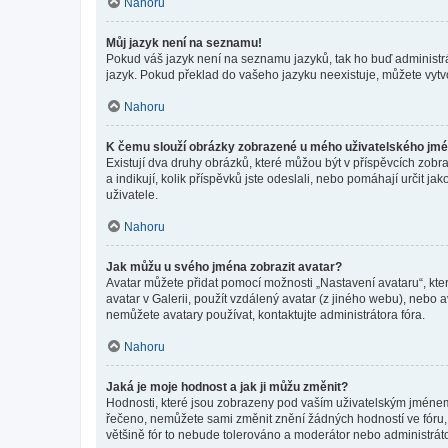
Nahoru
Můj jazyk není na seznamu!
Pokud váš jazyk není na seznamu jazyků, tak ho buď administrát
jazyk. Pokud překlad do vašeho jazyku neexistuje, můžete vytv
Nahoru
K čemu slouží obrázky zobrazené u mého uživatelského jm
Existují dva druhy obrázků, které můžou být v příspěvcích zobr
a indikují, kolik příspěvků jste odeslali, nebo pomáhají určit 
uživatele.
Nahoru
Jak můžu u svého jména zobrazit avatar?
Avatar můžete přidat pomocí možnosti „Nastavení avataru“, kter
avatar v Galerii, použít vzdálený avatar (z jiného webu), nebo a
nemůžete avatary používat, kontaktujte administrátora fóra.
Nahoru
Jaká je moje hodnost a jak ji můžu změnit?
Hodnosti, které jsou zobrazeny pod vaším uživatelským jménem, i
řečeno, nemůžete sami změnit znění žádných hodností ve fóru, 
většině fór to nebude tolerováno a moderátor nebo administrát