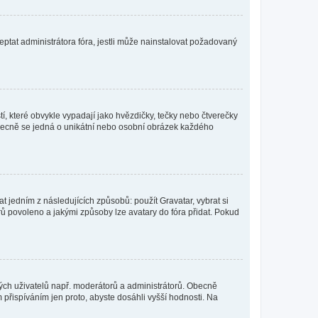
ptat administrátora fóra, jestli může nainstalovat požadovaný
í, které obvykle vypadají jako hvězdičky, tečky nebo čtverečky
 a obecně se jedná o unikátní nebo osobní obrázek každého
t jedním z následujících způsobů: použít Gravatar, vybrat si
tarů povoleno a jakými způsoby lze avatary do fóra přidat. Pokud
itých uživatelů např. moderátorů a administrátorů. Obecně
přispíváním jen proto, abyste dosáhli vyšší hodnosti. Na