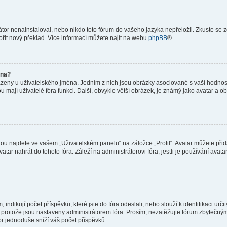
or nenainstaloval, nebo nikdo toto fórum do vašeho jazyka nepřeložil. Zkuste se ze
ořit nový překlad. Více informací můžete najít na webu
phpBB
®.
éna?
azeny u uživatelského jména. Jedním z nich jsou obrázky asociované s vaší hodnost
jakou mají uživatelé fóra funkci. Další, obvykle větší obrázek, je známý jako avatar
ou najdete ve vašem „Uživatelském panelu“ na záložce „Profil“. Avatar můžete přida
vatar nahrát do tohoto fóra. Záleží na administrátorovi fóra, jestli je používání ava
ndikují počet příspěvků, které jste do fóra odeslali, nebo slouží k identifikaci urč
protože jsou nastaveny administrátorem fóra. Prosím, nezatěžujte fórum zbytečným 
or jednoduše sníží váš počet příspěvků.