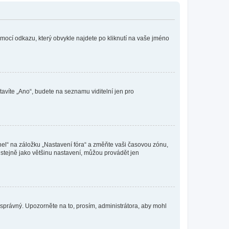
omocí odkazu, který obvykle najdete po kliknutí na vaše jméno
tavíte „Ano“, budete na seznamu viditelní jen pro
nel“ na záložku „Nastavení fóra“ a změňte vaši časovou zónu,
stejně jako většinu nastavení, můžou provádět jen
nesprávný. Upozorněte na to, prosím, administrátora, aby mohl