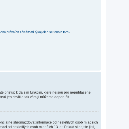
bo právních záležitostí týkajících se tohoto fóra?
káte přístup k dalším funkcím, které nejsou pro nepřihlášené
trvá jen chvíli a tak vám ji můžeme doporučit.
enciálně shromažďovat informace od nezletilých osob mladších
í od nezletilých osob mladších 13 let. Pokud si nejste jisti,