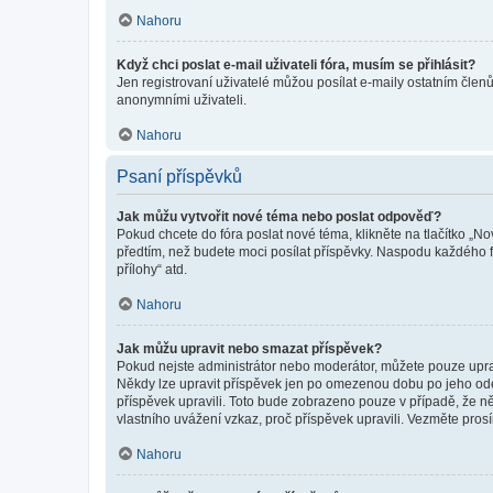
Nahoru
Když chci poslat e-mail uživateli fóra, musím se přihlásit?
Jen registrovaní uživatelé můžou posílat e-maily ostatním členů
anonymními uživateli.
Nahoru
Psaní příspěvků
Jak můžu vytvořit nové téma nebo poslat odpověď?
Pokud chcete do fóra poslat nové téma, klikněte na tlačítko „No
předtím, než budete moci posílat příspěvky. Naspodu každého fó
přílohy“ atd.
Nahoru
Jak můžu upravit nebo smazat příspěvek?
Pokud nejste administrátor nebo moderátor, můžete pouze upravo
Někdy lze upravit příspěvek jen po omezenou dobu po jeho odesl
příspěvek upravili. Toto bude zobrazeno pouze v případě, že n
vlastního uvážení vzkaz, proč příspěvek upravili. Vezměte pr
Nahoru