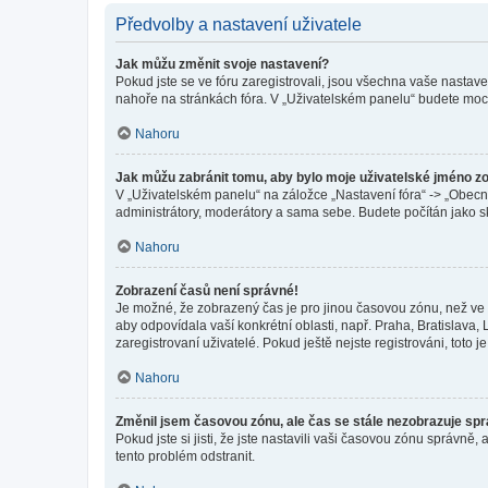
Předvolby a nastavení uživatele
Jak můžu změnit svoje nastavení?
Pokud jste se ve fóru zaregistrovali, jsou všechna vaše nastav
nahoře na stránkách fóra. V „Uživatelském panelu“ budete moc
Nahoru
Jak můžu zabránit tomu, aby bylo moje uživatelské jméno z
V „Uživatelském panelu“ na záložce „Nastavení fóra“ -> „Obec
administrátory, moderátory a sama sebe. Budete počítán jako sk
Nahoru
Zobrazení časů není správné!
Je možné, že zobrazený čas je pro jinou časovou zónu, než ve k
aby odpovídala vaší konkrétní oblasti, např. Praha, Bratislav
zaregistrovaní uživatelé. Pokud ještě nejste registrováni, toto je
Nahoru
Změnil jsem časovou zónu, ale čas se stále nezobrazuje sp
Pokud jste si jisti, že jste nastavili vaši časovou zónu správn
tento problém odstranit.