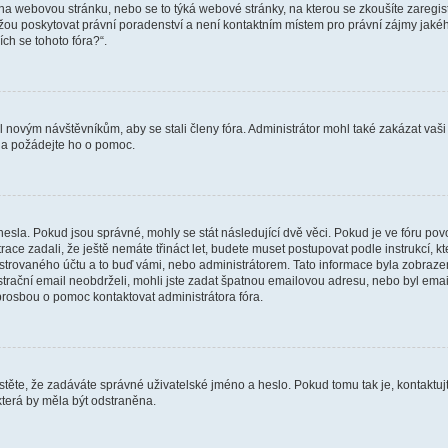
vat na webovou stránku, nebo se to týká webové stránky, na kterou se zkoušíte zareg
ůžou poskytovat právní poradenství a není kontaktním místem pro právní zájmy ja
ích se tohoto fóra?“.
il novým návštěvníkům, aby se stali členy fóra. Administrátor mohl také zakázat va
a a požádejte ho o pomoc.
hesla. Pokud jsou správné, mohly se stát následující dvě věci. Pokud je ve fóru 
ace zadali, že ještě nemáte třináct let, budete muset postupovat podle instrukcí, kt
trovaného účtu a to buď vámi, nebo administrátorem. Tato informace byla zobrazena
gistrační email neobdrželi, mohli jste zadat špatnou emailovou adresu, nebo byl em
s prosbou o pomoc kontaktovat administrátora fóra.
těte, že zadáváte správné uživatelské jméno a heslo. Pokud tomu tak je, kontaktujte a
terá by měla být odstraněna.