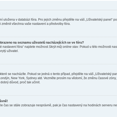
ení uložena v databázi fóra. Pro jejich změnu přejděte na váš „Uživatelský panel“ p
i změnit všechna vaše nastavení a předvolby fóra.
obrazeno na seznamu uživatelů nacházejících se ve fóru?
né nastavení fóra“ najdete možnost
Skrýt můj online stav
. Pokud u této možnosti nas
rytý uživatel.
teré se nacházíte. Pokud se jedná o tento případ, přejděte na váš „Uživatelský pa
a, Londýn, New York, Sydney atd. Vezměte prosím na vědomí, že změnu časové zóny, 
 dobrý důvod, proč tak učinit.
rávně!
ě, ale čas se stále zobrazuje nesprávně, pak je čas nastavený na hodinách serveru 