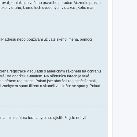
istrovat, kontaktujte vašeho právního poradce. Vezměte prosím
kéhokoliv druhu, kromě těch uvedených v otázce „Koho mám
ši IP adresu nebo používání uživatelského jména, pomocí
povolena registrace v souladu s americkým zákonem na ochranu
eré jste obdrželi e-mailem. Na některých fórech je také
 během registrace. Pokud jste obdrželi registrační email,
ail zachycen spam filtrem a skončil ve složce se spamy. Pokud
dministrátora fóra, abyste se ujistili, že jste nebyli