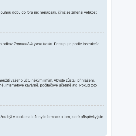
louhou dobu do fóra nic nenapsali, čímž se zmenší velikost
 na odkaz
Zapomněl/a jsem heslo
. Postupujte podle instrukcí a
eužití vašeho účtu někým jiným. Abyste zůstali přihlášeni,
vně, internetové kavárně, počítačové učebně atd. Pokud toto
ou být v cookies uloženy informace o tom, které příspěvky jste