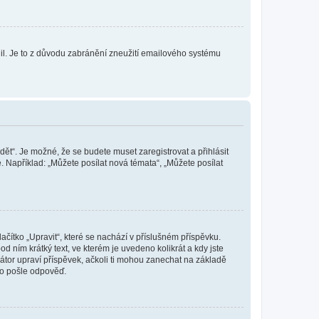
olil. Je to z důvodu zabránění zneužití emailového systému
dět“. Je možné, že se budete muset zaregistrovat a přihlásit
 Například: „Můžete posílat nová témata“, „Můžete posílat
čítko „Upravit“, které se nachází v příslušném příspěvku.
 ním krátký text, ve kterém je uvedeno kolikrát a kdy jste
átor upraví příspěvek, ačkoli ti mohou zanechat na základě
do pošle odpověď.