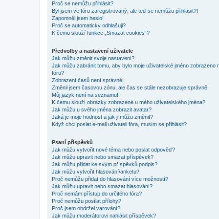
Proč se nemůžu přihlásit?
Byl jsem ve fóru zaregistrovaný, ale teď se nemůžu přihlásit?!
Zapomněl jsem heslo!
Proč se automaticky odhlašuji?
K čemu slouží funkce „Smazat cookies“?
Předvolby a nastavení uživatele
Jak můžu změnit svoje nastavení?
Jak můžu zabránit tomu, aby bylo moje uživatelské jméno zobrazeno 
fóru?
Zobrazení časů není správné!
Změnil jsem časovou zónu, ale čas se stále nezobrazuje správně!
Můj jazyk není na seznamu!
K čemu slouží obrázky zobrazené u mého uživatelského jména?
Jak můžu u svého jména zobrazit avatar?
Jaká je moje hodnost a jak ji můžu změnit?
Když chci poslat e-mail uživateli fóra, musím se přihlásit?
Psaní příspěvků
Jak můžu vytvořit nové téma nebo poslat odpověď?
Jak můžu upravit nebo smazat příspěvek?
Jak můžu přidat ke svým příspěvků podpis?
Jak můžu vytvořit hlasování/anketu?
Proč nemůžu přidat do hlasování více možností?
Jak můžu upravit nebo smazat hlasování?
Proč nemám přístup do určitého fóra?
Proč nemůžu posílat přílohy?
Proč jsem obdržel varování?
Jak můžu moderátorovi nahlásit příspěvek?