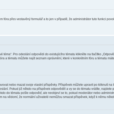
m fóra přes vestavěný formulář a to jen v případě, že administrátor tuto funkci pov
vé téma“. Pro odeslání odpovědi do existujícího tématu klikněte na tlačítko „Odpově
ra a tématu můžete najít seznam oprávnění, které v konkrétním fóru a tématu máte.
vat nebo mazat svoje vlastní příspěvky. Příspěvek můžete upravit po kliknutí na tla
ání. Pokud již někdo na příspěvek odpověděl a vy se do tématu vrátíte, najdete pod
ěkdo do tématu pošle odpověď, ale neobjeví se to, pokud moderátor nebo administr
osím na vědomí, že normální uživatelé nemůžou smazat příspěvek, když k němu něk