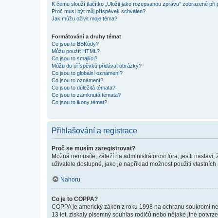
K čemu slouží tlačítko „Uložit jako rozepsanou zprávu“ zobrazené při
Proč musí být můj příspěvek schválen?
Jak můžu oživit moje téma?
Formátování a druhy témat
Co jsou to BBKódy?
Můžu použít HTML?
Co jsou to smajlíci?
Můžu do příspěvků přidávat obrázky?
Co jsou to globální oznámení?
Co jsou to oznámení?
Co jsou to důležitá témata?
Co jsou to zamknutá témata?
Co jsou to ikony témat?
Přihlašování a registrace
Proč se musím zaregistrovat?
Možná nemusíte, záleží na administrátorovi fóra, jestli nastaví,
uživatele dostupné, jako je například možnost použití vlastních
Nahoru
Co je to COPPA?
COPPA je americký zákon z roku 1998 na ochranu soukromí nezl
13 let, získaly písemný souhlas rodičů nebo nějaké jiné potvrze