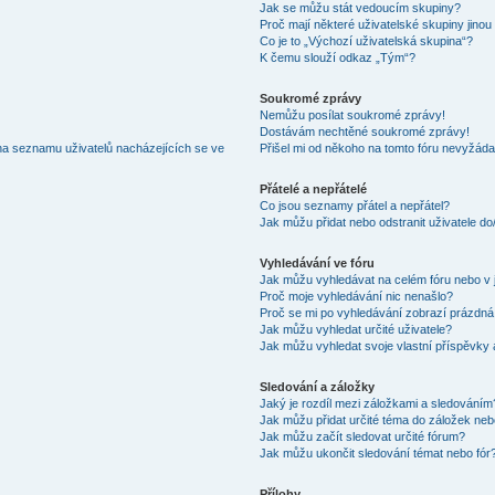
Jak se můžu stát vedoucím skupiny?
Proč mají některé uživatelské skupiny jinou
Co je to „Výchozí uživatelská skupina“?
K čemu slouží odkaz „Tým“?
Soukromé zprávy
Nemůžu posílat soukromé zprávy!
Dostávám nechtěné soukromé zprávy!
na seznamu uživatelů nacházejících se ve
Přišel mi od někoho na tomto fóru nevyžáda
Přátelé a nepřátelé
Co jsou seznamy přátel a nepřátel?
Jak můžu přidat nebo odstranit uživatele d
Vyhledávání ve fóru
Jak můžu vyhledávat na celém fóru nebo v 
Proč moje vyhledávání nic nenašlo?
Proč se mi po vyhledávání zobrazí prázdná
Jak můžu vyhledat určité uživatele?
Jak můžu vyhledat svoje vlastní příspěvky
Sledování a záložky
Jaký je rozdíl mezi záložkami a sledováním
Jak můžu přidat určité téma do záložek neb
Jak můžu začít sledovat určité fórum?
Jak můžu ukončit sledování témat nebo fór
Přílohy