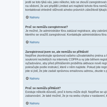
jestli se toto týká vás, jako někoho, kdo se zkouší zaregistro
na vědomí, že ani phpBB Limited ani majitelé tohoto fóra nem
kontaktovat ohledně stížnosti a/nebo právních záležitostí týkajíc
Nahoru
Proč se nemůžu zaregistrovat?
Je možné, že administrátor fóra zakázal registrace, aby zabrán
kterého se snažíš zaregistrovat. Kontaktujte administrátora fór
Nahoru
Zaregistroval jsem se, ale nemůžu se přihlásit!
Nejdříve zkontrolujte správnost vašeho uživatelského jména a 
soukromí nezletilých na internetu COPPA a vy jste během registr
vyžadováno, aby před přihlášením proběhla aktivace nově regis
pokračujte podle instrukcí, které v něm najdete. Pokud jste re
jste si jistí, že jste zadali správnou emailovou adresu, zkuste 
Nahoru
Proč se nemůžu přihlásit?
Existuje několik důvodů, proč k tomu může dojít. Nejdříve se ujis
zabanováni. Je také možné, že je na webu chyba v nastavení, k
Nahoru