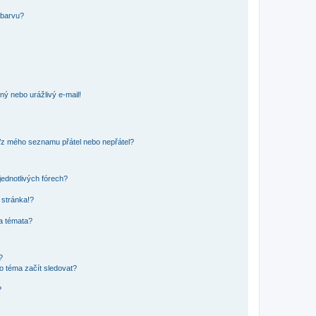
 barvu?
ný nebo urážlivý e-mail!
o/z mého seznamu přátel nebo nepřátel?
jednotlivých fórech?
 stránka!?
 a témata?
?
o téma začít sledovat?
?