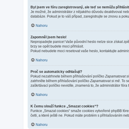
Byl jsem ve fóru zaregistrovaný, ale teď se nemůžu přihlásit
Je možné, že administrátor z nějakého důvodu deaktivoval nebo 
databáze. Pokud je to váš případ, zaregistrujte se znovu a pokus
Nahoru
Zapomněl jsem heslo!
Nepropadejte panice! Vaše původní heslo nelze sice získat zpě
brzy se opět budete moci přihlásit.
Pokud nebudete moci resetovat vaše heslo, kontaktujte administ
Nahoru
Proč se automaticky odhlašuji?
Pokud nezatrhnete během přihlašování políčko
Zapamatovat s
zatrhněte během přihlašování políčko
Zapamatovat si mě
. To 
zaškrtávací políčko nevidíte, znamená to, že administrátor fóra 
Nahoru
K čemu slouží funkce „Smazat cookies“?
Funkce „Smazat cookies“ smaže cookies vytvořené phpBB fórem, 
četli, a které ještě ne. Pokud máte problém s přihlašováním 
Nahoru