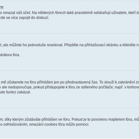
?!
smazal váš účet. Na některých fórech také pravidelně odstraňují uživatele, kteří d
te se více zapojit do diskuzí.
t, ale můžete ho jednoduše resetovat. Přejděte na přihlašovací stránku a klikněte
rátora fóra.
i mě
zůstanete na fóru přihlášen jen po přednastavený čas. To slouží k zabránění zn
se ale nedoporučuje, pokud přistupujete k fóru ze sdíleného počítače, např. v kniho
tuto funkci zakázal.
díky kterým zůstáváte přihlášen ve fóru. Pokud je to povoleno majitelem fóra, můž
nebo odhlašováním, smazání cookies fóra může pomoci.