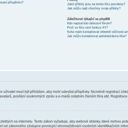
 psaní příspěvku?
Jaké přílohy jsou na tomto fóru povoleny?
Jak můžu najít všechny svoje přílohy?
Záležitosti týkající se phpBB
Kdo napsal toto diskusní fórum?
Proč ve fóru není funkce XY?
Koho mám kontaktovat ohledně stížnosti a/ne
Jak můžu kontaktovat administrátora fóra?
 že uživatel musí být přihlášen, aby mohl odesílat příspěvky. Nicméně registrací zís
 avatarů, posílání soukromých zpráv a e-mailů ostatním členům fóra atd. Registrace 
etilých na internetu. Tento zákon vyžaduje, aby webové stránky, které mohou pot
ní od zákonného zástupce povolující shromažďování osobních identifikačních informac