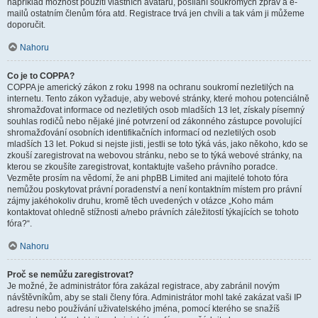
například možnost použití vlastních avatarů, posílání soukromých zpráv a e-
mailů ostatním členům fóra atd. Registrace trvá jen chvíli a tak vám ji můžeme
doporučit.
Nahoru
Co je to COPPA?
COPPA je americký zákon z roku 1998 na ochranu soukromí nezletilých na
internetu. Tento zákon vyžaduje, aby webové stránky, které mohou potenciálně
shromažďovat informace od nezletilých osob mladších 13 let, získaly písemný
souhlas rodičů nebo nějaké jiné potvrzení od zákonného zástupce povolující
shromažďování osobních identifikačních informací od nezletilých osob
mladších 13 let. Pokud si nejste jisti, jestli se toto týká vás, jako někoho, kdo se
zkouší zaregistrovat na webovou stránku, nebo se to týká webové stránky, na
kterou se zkoušíte zaregistrovat, kontaktujte vašeho právního poradce.
Vezměte prosím na vědomí, že ani phpBB Limited ani majitelé tohoto fóra
nemůžou poskytovat právní poradenství a není kontaktním místem pro právní
zájmy jakéhokoliv druhu, kromě těch uvedených v otázce „Koho mám
kontaktovat ohledně stížnosti a/nebo právních záležitostí týkajících se tohoto
fóra?“.
Nahoru
Proč se nemůžu zaregistrovat?
Je možné, že administrátor fóra zakázal registrace, aby zabránil novým
návštěvníkům, aby se stali členy fóra. Administrátor mohl také zakázat vaši IP
adresu nebo používání uživatelského jména, pomocí kterého se snažíš