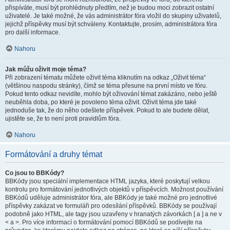
přispíváte, musí být prohlédnuty předtím, než je budou moci zobrazit ostatní
uživatelé. Je také možné, že vás administrátor fóra vložil do skupiny uživatelů,
jejichž příspěvky musí být schváleny. Kontaktujte, prosím, administrátora fóra
pro další informace.
Nahoru
Jak můžu oživit moje téma?
Při zobrazení tématu můžete oživit téma kliknutím na odkaz „Oživit téma“
(většinou naspodu stránky), čímž se téma přesune na první místo ve fóru.
Pokud tento odkaz nevidíte, mohlo být oživování témat zakázáno, nebo ještě
neuběhla doba, po které je povoleno téma oživit. Oživit téma jde také
jednoduše tak, že do něho odešlete příspěvek. Pokud to ale budete dělat,
ujistěte se, že to není proti pravidlům fóra.
Nahoru
Formátování a druhy témat
Co jsou to BBKódy?
BBKódy jsou speciální implementace HTML jazyka, které poskytují velkou
kontrolu pro formátování jednotlivých objektů v příspěvcích. Možnost používání
BBKódů uděluje administrátor fóra, ale BBKódy je také možné pro jednotlivé
příspěvky zakázat ve formuláři pro odesílání příspěvků. BBKódy se používají
podobně jako HTML, ale tagy jsou uzavřeny v hranatých závorkách [ a ] a ne v
< a >. Pro více informací o formátování pomocí BBKódů se podívejte na