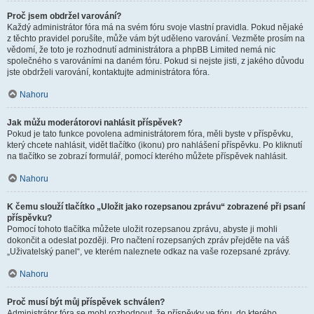
Proč jsem obdržel varování?
Každý administrátor fóra má na svém fóru svoje vlastní pravidla. Pokud nějaké
z těchto pravidel porušíte, může vám být uděleno varování. Vezměte prosím na
vědomí, že toto je rozhodnutí administrátora a phpBB Limited nemá nic
společného s varováními na daném fóru. Pokud si nejste jisti, z jakého důvodu
jste obdrželi varování, kontaktujte administrátora fóra.
Nahoru
Jak můžu moderátorovi nahlásit příspěvek?
Pokud je tato funkce povolena administrátorem fóra, měli byste v příspěvku,
který chcete nahlásit, vidět tlačítko (ikonu) pro nahlášení příspěvku. Po kliknutí
na tlačítko se zobrazí formulář, pomocí kterého můžete příspěvek nahlásit.
Nahoru
K čemu slouží tlačítko „Uložit jako rozepsanou zprávu“ zobrazené při psaní
příspěvku?
Pomocí tohoto tlačítka můžete uložit rozepsanou zprávu, abyste ji mohli
dokončit a odeslat později. Pro načtení rozepsaných zpráv přejděte na váš
„Uživatelský panel“, ve kterém naleznete odkaz na vaše rozepsané zprávy.
Nahoru
Proč musí být můj příspěvek schválen?
Administrátor fóra se mohl rozhodnout, že příspěvky ve fóru, do kterého