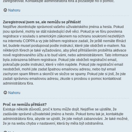
zaregistrovat. Kontaktujte administrátora fóra a požádejte ho o pomoc.
Nahoru
Zaregistroval jsem se, ale nemůžu se přihlásit!
Nejdříve zkontrolujte správnost vašeho uživatelského jména a hesla. Pokud
jsou správné, mohly se stát následující dvě věci. Pokud je ve fóru povolena
registrace v souladu s americkým zákonem na ochranu soukromí nezletilých
na internetu COPPA a vy jste během registrace zadali, že ještě nemáte třináct
let, budete muset postupovat podle instrukcí, které jste obdrželi e-mailem. Na
některých fórech je také vyžadováno, aby před přihlášením proběhla aktivace
nově registrovaného účtu a to buď vámi, nebo administrátorem. Tato informace
byla zobrazena během registrace. Pokud jste obdrželi registrační email,
pokračujte podle instrukcí, které v něm najdete. Pokud jste registrační email
neobdrželi, mohli jste zadat špatnou emailovou adresu, nebo byl email
zachycen spam filtrem a skončil ve složce se spamy. Pokud jste si jistí, že jste
zadali správnou emailovou adresu, zkuste s prosbou o pomoc kontaktovat
administrátora fóra.
Nahoru
Proč se nemůžu přihlásit?
Existuje několik důvodů, proč k tomu může dojít. Nejdříve se ujistěte, že
zadáváte správné uživatelské jméno a heslo. Pokud tomu tak je, kontaktujte
administrátora fóra, abyste se ujistili, že jste nebyli zabanováni. Je také možné,
že je na webu chyba v nastavení, která by měla být odstraněna.