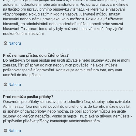
autorem, moderátorem nebo administrátorem. Pro úpravu hlasování klikněte
na tlačítko pro úpravu prvního příspěvku v tématu, ke kterému je hlasování
vždy připojeno. Pokud zatím nikdo nehlasoval, uživatelé můžou smazat
hlasování nebo v něm upravit jakoukoliv možnost. Pokud ale již uživatelé
hlasovali, jen administrátoři nebo moderátoři můžou upravit nebo smazat
hlasování. To zabrání tomu, aby byly možnosti hlasování změněny v ještě
neukončeném hlasování.
Nahoru
Proč nemám přístup do určitého fóra?
Do některých fór mají přístup jen určití uživatelé nebo skupiny. Abyste je mohli
zobrazit, číst, přispívat do nich nebo v nich provádět jiné akce, můžete
potřebovat speciální oprávnění. Kontaktujte administrátora fóra, aby vám
umožnil do fóra přístup.
Nahoru
Proč nemůžu posílat přílohy?
Oprávnění pro přílohy se nastavují pro jednotlivá fóra, skupiny nebo uživatele.
Administrátor fóra nemusel povolit do určitého fóra, do kterého můžete posílat
příspěvky, přidávat přílohy, nebo možná, že posílat přílohy můžou jen určité
skupiny, do kterých nepatříte. Pokud si nejste jisti, z jakého důvodu nemůžete k
příspěvkům přidávat přílohy, kontaktujte administrátora fóra.
Nahoru