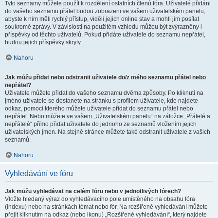
Tyto seznamy můžete použít k rozdělení ostatních členů fóra. Uživatelé přidáni
do vašeho seznamu přátel budou zobrazeni ve vašem uživatelském panelu,
abyste k nim měli rychlý přístup, viděli jejich online stav a mohli jim posílat
soukromé zprávy. V závislosti na použitém vzhledu můžou být zvýrazněny i
příspěvky od těchto uživatelů. Pokud přidáte uživatele do seznamu nepřátel,
budou jejich příspěvky skryty.
Nahoru
Jak můžu přidat nebo odstranit uživatele do/z mého seznamu přátel nebo
nepřátel?
Uživatele můžete přidat do vašeho seznamu dvěma způsoby. Po kliknutí na
jméno uživatele se dostanete na stránku s profilem uživatele, kde najdete
odkaz, pomocí kterého můžete uživatele přidat do seznamu přátel nebo
nepřátel. Nebo můžete ve vašem „Uživatelském panelu“ na záložce „Přátelé a
nepřátelé“ přímo přidat uživatele do jednoho ze seznamů vložením jejich
uživatelských jmen. Na stejné stránce můžete také odstranit uživatele z vašich
seznamů.
Nahoru
Vyhledávání ve fóru
Jak můžu vyhledávat na celém fóru nebo v jednotlivých fórech?
Vložte hledaný výraz do vyhledávacího pole umístěného na obsahu fóra
(indexu) nebo na stránkách témat nebo fór. Na rozšířené vyhledávání můžete
přejít kliknutím na odkaz (nebo ikonu) „Rozšířené vyhledávání“, který najdete