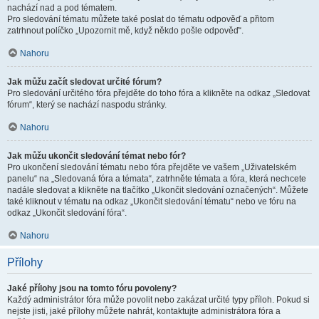
nachází nad a pod tématem.
Pro sledování tématu můžete také poslat do tématu odpověď a přitom
zatrhnout políčko „Upozornit mě, když někdo pošle odpověď“.
Nahoru
Jak můžu začít sledovat určité fórum?
Pro sledování určitého fóra přejděte do toho fóra a klikněte na odkaz „Sledovat
fórum“, který se nachází naspodu stránky.
Nahoru
Jak můžu ukončit sledování témat nebo fór?
Pro ukončení sledování tématu nebo fóra přejděte ve vašem „Uživatelském
panelu“ na „Sledovaná fóra a témata“, zatrhněte témata a fóra, která nechcete
nadále sledovat a klikněte na tlačítko „Ukončit sledování označených“. Můžete
také kliknout v tématu na odkaz „Ukončit sledování tématu“ nebo ve fóru na
odkaz „Ukončit sledování fóra“.
Nahoru
Přílohy
Jaké přílohy jsou na tomto fóru povoleny?
Každý administrátor fóra může povolit nebo zakázat určité typy příloh. Pokud si
nejste jisti, jaké přílohy můžete nahrát, kontaktujte administrátora fóra a