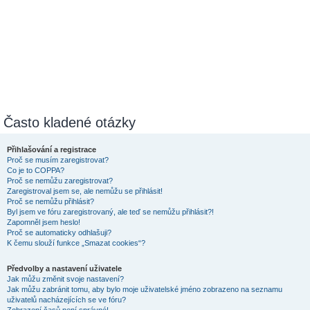
Často kladené otázky
Přihlašování a registrace
Proč se musím zaregistrovat?
Co je to COPPA?
Proč se nemůžu zaregistrovat?
Zaregistroval jsem se, ale nemůžu se přihlásit!
Proč se nemůžu přihlásit?
Byl jsem ve fóru zaregistrovaný, ale teď se nemůžu přihlásit?!
Zapomněl jsem heslo!
Proč se automaticky odhlašuji?
K čemu slouží funkce „Smazat cookies“?
Předvolby a nastavení uživatele
Jak můžu změnit svoje nastavení?
Jak můžu zabránit tomu, aby bylo moje uživatelské jméno zobrazeno na seznamu
uživatelů nacházejících se ve fóru?