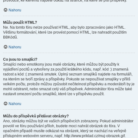
průvodce, ke kterému najdete odkaz na stránce, na které se píší příspěvky.
Nahoru
Můžu použít HTML?
Ne. Na tomto fóru nelze používat HTML, aby bylo zpracováno jako HTML.
Většinu formátování, které lze provést pomocí HTML, lze nahradit použitím
BBKódů.
Nahoru
Co jsou to smajlíci?
Smajlíci nebo emotikony jsou malé obrázky, které můžou být použity k
vyjádření pocitů a vytvořeny za použití krátkého kódu, např. kód :) znamená
radost a kód :( znamená smutek. Úplný seznam smajlíků najdete na formuláři,
na kterém se tvoří zprávy a příspěvky. Pokuste se nepoužívat smajlíky v příliš
velkém počtu, protože můžou způsobit nečitelnost příspěvku a moderátoři by je
mohli odstranit, nebo smazat celý váš příspěvek. Administrátor fóra může také
nastavit omezení počtu smajlíků, které lze v příspěvku použít.
Nahoru
Můžu do příspěvků přidávat obrázky?
Ano, obrázky můžou být ve vašich příspěvcích zobrazeny. Pokud administrátor
povolil ve fóru používání příloh, budete moci nahrát obrázek do fóra. V
opačném případě musíte odkázat na obrázek, který se nachází na veřejně
přístupném webovém serveru, např. http://www.priklad.cz/muj-obrazek.gif.