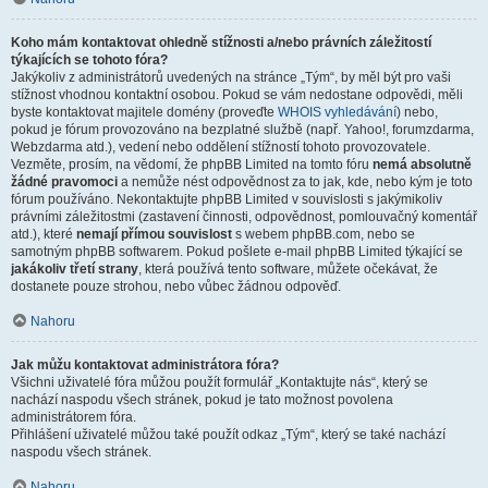
Koho mám kontaktovat ohledně stížnosti a/nebo právních záležitostí
týkajících se tohoto fóra?
Jakýkoliv z administrátorů uvedených na stránce „Tým“, by měl být pro vaši
stížnost vhodnou kontaktní osobou. Pokud se vám nedostane odpovědi, měli
byste kontaktovat majitele domény (proveďte
WHOIS vyhledávání
) nebo,
pokud je fórum provozováno na bezplatné službě (např. Yahoo!, forumzdarma,
Webzdarma atd.), vedení nebo oddělení stížností tohoto provozovatele.
Vezměte, prosím, na vědomí, že phpBB Limited na tomto fóru
nemá absolutně
žádné pravomoci
a nemůže nést odpovědnost za to jak, kde, nebo kým je toto
fórum používáno. Nekontaktujte phpBB Limited v souvislosti s jakýmikoliv
právními záležitostmi (zastavení činnosti, odpovědnost, pomlouvačný komentář
atd.), které
nemají přímou souvislost
s webem phpBB.com, nebo se
samotným phpBB softwarem. Pokud pošlete e-mail phpBB Limited týkající se
jakákoliv třetí strany
, která používá tento software, můžete očekávat, že
dostanete pouze strohou, nebo vůbec žádnou odpověď.
Nahoru
Jak můžu kontaktovat administrátora fóra?
Všichni uživatelé fóra můžou použít formulář „Kontaktujte nás“, který se
nachází naspodu všech stránek, pokud je tato možnost povolena
administrátorem fóra.
Přihlášení uživatelé můžou také použít odkaz „Tým“, který se také nachází
naspodu všech stránek.
Nahoru