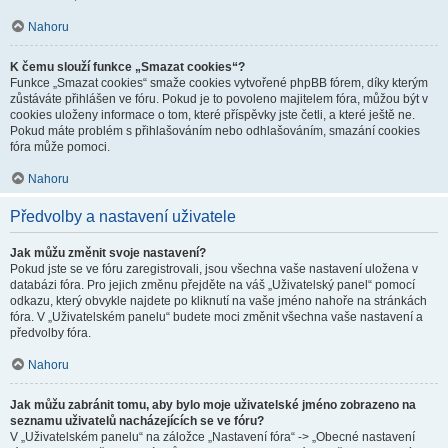
Nahoru
K čemu slouží funkce „Smazat cookies“?
Funkce „Smazat cookies“ smaže cookies vytvořené phpBB fórem, díky kterým
zůstáváte přihlášen ve fóru. Pokud je to povoleno majitelem fóra, můžou být v
cookies uloženy informace o tom, které příspěvky jste četli, a které ještě ne.
Pokud máte problém s přihlašováním nebo odhlašováním, smazání cookies
fóra může pomoci.
Nahoru
Předvolby a nastavení uživatele
Jak můžu změnit svoje nastavení?
Pokud jste se ve fóru zaregistrovali, jsou všechna vaše nastavení uložena v
databázi fóra. Pro jejich změnu přejděte na váš „Uživatelský panel“ pomocí
odkazu, který obvykle najdete po kliknutí na vaše jméno nahoře na stránkách
fóra. V „Uživatelském panelu“ budete moci změnit všechna vaše nastavení a
předvolby fóra.
Nahoru
Jak můžu zabránit tomu, aby bylo moje uživatelské jméno zobrazeno na
seznamu uživatelů nacházejících se ve fóru?
V „Uživatelském panelu“ na záložce „Nastavení fóra“ -> „Obecné nastavení