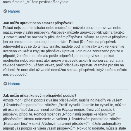
nová témata“, „Můžete posílat přílohy“ atd.
Nahoru
Jak můžu upravit nebo smazat příspěvek?
Pokud nejste administrátor nebo moderátor, můžete pouze upravovat nebo
mazat svoje vlastní příspěvky. Příspěvek můžete upravit po kliknutí na tlačítko
„Upravit“, které se nachází v příslušném příspěvku. Někdy lze upravit příspěvek
jen po omezenou dobu po jeho odeslání. Pokud již někdo na příspěvek
odpověděl a vy se do tématu vrátíte, najdete pod ním krátký text, ve kterém je
uvedeno kolikrát a kdy jste příspěvek upravili. Toto bude zobrazeno pouze v
případě, že někdo do tématu pošle odpověď, ale neobjeví se to, pokud
moderátor nebo administrátor upraví příspěvek, ačkoli ti mohou zanechat na
základě vlastního uvážení vzkaz, proč příspěvek upravili. Vezměte prosím na
vědomí, že normální uživatelé nemůžou smazat příspěvek, když k němu někdo
pošle odpověď.
Nahoru
Jak můžu přidat ke svým příspěvků podpis?
Abyste mohli přidat podpis k vašim příspěvkům, musíte ho nejdřív ve vašem
„Uživatelském panelu“ na záložce „Profil“ vytvořit. Jakmile ho vytvoříte, můžete
při psaní příspěvku zatrhnout políčko
Připojit podpis
, čímž váš podpis k
příspěvku připojíte. Pomocí možnosti „Připojit můj podpis ke všem mým
příspěvkům“, kterou naleznete ve vašem „Uživatelském panelu“ na záložce
„Nastavení fóra“ v sekci „Výchozí nastavení příspěvků“ můžete automaticky
připojit váš podpis ke všem vašim příspěvkům. Pokud to uděláte, můžete stále