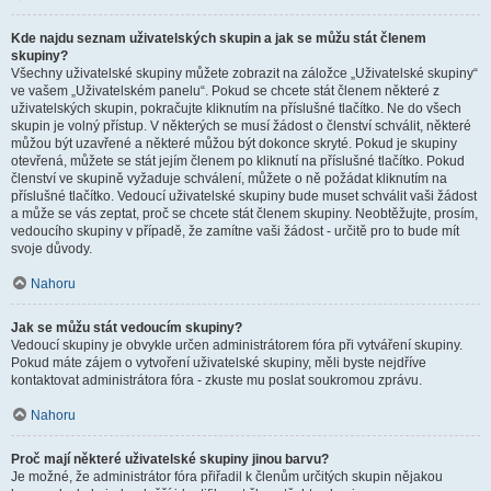
Kde najdu seznam uživatelských skupin a jak se můžu stát členem
skupiny?
Všechny uživatelské skupiny můžete zobrazit na záložce „Uživatelské skupiny“
ve vašem „Uživatelském panelu“. Pokud se chcete stát členem některé z
uživatelských skupin, pokračujte kliknutím na příslušné tlačítko. Ne do všech
skupin je volný přístup. V některých se musí žádost o členství schválit, některé
můžou být uzavřené a některé můžou být dokonce skryté. Pokud je skupiny
otevřená, můžete se stát jejím členem po kliknutí na příslušné tlačítko. Pokud
členství ve skupině vyžaduje schválení, můžete o ně požádat kliknutím na
příslušné tlačítko. Vedoucí uživatelské skupiny bude muset schválit vaši žádost
a může se vás zeptat, proč se chcete stát členem skupiny. Neobtěžujte, prosím,
vedoucího skupiny v případě, že zamítne vaši žádost - určitě pro to bude mít
svoje důvody.
Nahoru
Jak se můžu stát vedoucím skupiny?
Vedoucí skupiny je obvykle určen administrátorem fóra při vytváření skupiny.
Pokud máte zájem o vytvoření uživatelské skupiny, měli byste nejdříve
kontaktovat administrátora fóra - zkuste mu poslat soukromou zprávu.
Nahoru
Proč mají některé uživatelské skupiny jinou barvu?
Je možné, že administrátor fóra přiřadil k členům určitých skupin nějakou