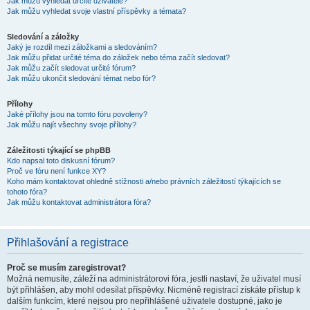
Jak můžu vyhledat určité uživatele?
Jak můžu vyhledat svoje vlastní příspěvky a témata?
Sledování a záložky
Jaký je rozdíl mezi záložkami a sledováním?
Jak můžu přidat určité téma do záložek nebo téma začít sledovat?
Jak můžu začít sledovat určité fórum?
Jak můžu ukončit sledování témat nebo fór?
Přílohy
Jaké přílohy jsou na tomto fóru povoleny?
Jak můžu najít všechny svoje přílohy?
Záležitosti týkající se phpBB
Kdo napsal toto diskusní fórum?
Proč ve fóru není funkce XY?
Koho mám kontaktovat ohledně stížnosti a/nebo právních záležitostí týkajících se
tohoto fóra?
Jak můžu kontaktovat administrátora fóra?
Přihlašování a registrace
Proč se musím zaregistrovat?
Možná nemusíte, záleží na administrátorovi fóra, jestli nastaví, že uživatel musí
být přihlášen, aby mohl odesílat příspěvky. Nicméně registrací získáte přístup k
dalším funkcím, které nejsou pro nepřihlášené uživatele dostupné, jako je