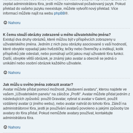
zeptat administrátora fóra, jestli může nainstalovat požadovaný jazyk. Pokud
překlad do vašeho jazyku neexistuje, můžete vytvořit nový překlad. Více
informací můžete najít na webu
phpBB
®.
Nahoru
K čemu slouží obrázky zobrazené u mého uživatelského jména?
Existují dva druhy obrázků, které můžou být v příspěvcích zobrazeny u
uživatelského jména. Jedním z nich jsou obrázky asociované s vaší hodností,
které obvykle vypadají jako hvězdičky, tečky nebo čtverečky a indikují, kolik
příspěvků jste odeslali, nebo pomáhají určit jakou mají uživatelé fóra funkci.
Další, obvykle větší obrázek, je známý jako avatar a obecně se jedná o
unikátní nebo osobní obrázek každého uživatele.
Nahoru
Jak můžu u svého jména zobrazit avatar?
Avatar můžete přidat pomocí možnosti „Nastavení avataru“, kterou najdete ve
vašem „Uživatelském panelu“ na záložce „Profil“. Avatar můžete přidat jedním z
následujících způsobů: použít Gravatar, vybrat si avatar v Galerii, použít
vzdálený avatar (z jiného webu), nebo avatar nahrát do tohoto fóra. Záleží na
administrátorovi fóra, jestli je používání avatarů povoleno a jakými způsoby lze
avatary do fóra přidat. Pokud nemůžete avatary používat, kontaktujte
administrátora fóra.
Nahoru