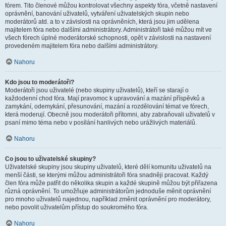
fórem. Tito členové můžou kontrolovat všechny aspekty fóra, včetně nastavení
oprávnění, banování uživatelů, vytváření uživatelských skupin nebo
moderátorů atd. a to v závislosti na oprávněních, která jsou jim udělena
majitelem fóra nebo dalšími administrátory. Administrátoři také můžou mít ve
všech fórech úplné moderátorské schopnosti, opět v závislosti na nastavení
provedeném majitelem fóra nebo dalšími administrátory.
Nahoru
Kdo jsou to moderátoři?
Moderátoři jsou uživatelé (nebo skupiny uživatelů), kteří se starají o
každodenní chod fóra. Mají pravomoc k upravování a mazání příspěvků a
zamykání, odemykání, přesunování, mazání a rozdělování témat ve fórech,
která moderují. Obecně jsou moderátoři přítomni, aby zabraňovali uživatelů v
psaní mimo téma nebo v posílání hanlivých nebo urážlivých materiálů.
Nahoru
Co jsou to uživatelské skupiny?
Uživatelské skupiny jsou skupiny uživatelů, které dělí komunitu uživatelů na
menší části, se kterými můžou administrátoři fóra snadněji pracovat. Každý
člen fóra může patřit do několika skupin a každé skupině můžou být přiřazena
různá oprávnění. To umožňuje administrátorům jednoduše měnit oprávnění
pro mnoho uživatelů najednou, například změnit oprávnění pro moderátory,
nebo povolit uživatelům přístup do soukromého fóra.
Nahoru