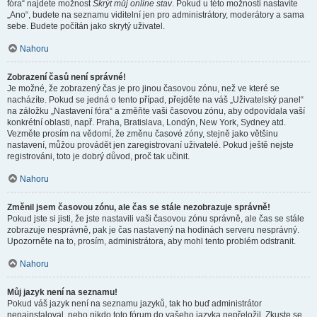
fóra“ najdete možnost
Skrýt můj online stav
. Pokud u této možnosti nastavíte
„Ano“, budete na seznamu viditelní jen pro administrátory, moderátory a sama
sebe. Budete počítán jako skrytý uživatel.
Nahoru
Zobrazení časů není správné!
Je možné, že zobrazený čas je pro jinou časovou zónu, než ve které se
nacházíte. Pokud se jedná o tento případ, přejděte na váš „Uživatelský panel“
na záložku „Nastavení fóra“ a změňte vaši časovou zónu, aby odpovídala vaší
konkrétní oblasti, např. Praha, Bratislava, Londýn, New York, Sydney atd.
Vezměte prosím na vědomí, že změnu časové zóny, stejně jako většinu
nastavení, můžou provádět jen zaregistrovaní uživatelé. Pokud ještě nejste
registrováni, toto je dobrý důvod, proč tak učinit.
Nahoru
Změnil jsem časovou zónu, ale čas se stále nezobrazuje správně!
Pokud jste si jisti, že jste nastavili vaši časovou zónu správně, ale čas se stále
zobrazuje nesprávně, pak je čas nastavený na hodinách serveru nesprávný.
Upozorněte na to, prosím, administrátora, aby mohl tento problém odstranit.
Nahoru
Můj jazyk není na seznamu!
Pokud váš jazyk není na seznamu jazyků, tak ho buď administrátor
nenainstaloval, nebo nikdo toto fórum do vašeho jazyka nepřeložil. Zkuste se