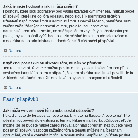
Jaká je moje hodnost a jak ji můžu změnit?
Hodnosti, které jsou zobrazeny pod vaším uživatelským jménem, indikují počet
příspěvků, které jste do fóra odeslali, nebo slouží k identifikaci určitých
uživatelů např. moderátorů a administrátorů. Obecně řečeno, nemůžete sami
změnit znění žádných hodností ve fóru, protože jsou nastaveny
administrátorem fóra. Prosím, nezatěžujte fórum zbytečným přispíváním jen
proto, abyste dosáhli vyšší hodnosti. Na většině fór to nebude tolerováno a
moderátor nebo administrátor jednoduše sníží váš počet příspěvků.
Nahoru
Když chci poslat e-mail uživateli fóra, musím se přihlásit?
Jen registrovaní uživatelé můžou posílat e-maily ostatním členům fóra přes
vestavěný formulář a to jen v případě, že administrátor tuto funkci povolil. Je to
z důvodu zabránění zneužití emailového systému anonymními uživateli.
Nahoru
Psaní příspěvků
Jak můžu vytvořit nové téma nebo poslat odpověď?
Pokud chcete do fóra poslat nové téma, klikněte na tlačítko „Nové téma“. Pro
odeslání odpovědi do existujícího tématu klikněte na tlačítko „Odpovědět“. Je
možné, že se budete muset zaregistrovat a přihlásit předtím, než budete moci
posílat příspěvky. Naspodu každého fóra a tématu můžete najít seznam
oprávnění, které v konkrétním fóru a tématu máte. Například: „Můžete posílat