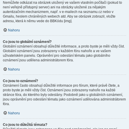
Nemůžete odkázat na obrázek uložený ve vašem vlastním počítači (pokud to
není veřejně přístupný server) ani na obrázky uložené za nějakým
autentizačním mechanizmem, např. v e-mailech na seznamu.cz nebo v
Gmailu, heslem chráněných webech atd. Aby se obrázek zobrazil, vložte
adresu, která k němu vede do BBKódu [img].
Nahoru
Co jsou to globální oznámení?
Globální oznámení obsahují důležité informace, a proto byste je měli vždy číst.
Globální oznámení jsou zobrazeny v každém fóru nahoře a ve vašem
uživatelském panelu. Oprávnění pro odeslání tématu jako globálního
oznámení jsou udělena administrátorem fóra.
Nahoru
Co jsou to oznámení?
Oznámení často obsahují důležité informace pro fórum, které právě čtete, a
proto byste je měli vždy číst. Oznámení jsou zobrazeny nahoře na každé
stránce fóra, do kterého byly odeslány. Podobně jako u globálních oznámení,
jsou oprávnění pro odeslání tématu jako oznámení udělována administrátorem
fóra.
Nahoru
Co jsou to důležitá témata?