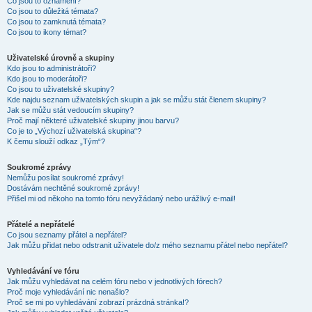
Co jsou to oznámení?
Co jsou to důležitá témata?
Co jsou to zamknutá témata?
Co jsou to ikony témat?
Uživatelské úrovně a skupiny
Kdo jsou to administrátoři?
Kdo jsou to moderátoři?
Co jsou to uživatelské skupiny?
Kde najdu seznam uživatelských skupin a jak se můžu stát členem skupiny?
Jak se můžu stát vedoucím skupiny?
Proč mají některé uživatelské skupiny jinou barvu?
Co je to „Výchozí uživatelská skupina“?
K čemu slouží odkaz „Tým“?
Soukromé zprávy
Nemůžu posílat soukromé zprávy!
Dostávám nechtěné soukromé zprávy!
Přišel mi od někoho na tomto fóru nevyžádaný nebo urážlivý e-mail!
Přátelé a nepřátelé
Co jsou seznamy přátel a nepřátel?
Jak můžu přidat nebo odstranit uživatele do/z mého seznamu přátel nebo nepřátel?
Vyhledávání ve fóru
Jak můžu vyhledávat na celém fóru nebo v jednotlivých fórech?
Proč moje vyhledávání nic nenašlo?
Proč se mi po vyhledávání zobrazí prázdná stránka!?