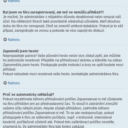
Nahoru
Byl jsem ve fóru zaregistrovaný, ale teď se nemůžu přihlásit?!
Je možné, že administrátor z nějakého důvodu deaktivoval nebo smazal váš
účet. Na některých fórech také pravidelně odstraňují uživatele, kteří dlouhou
dobu do fóra nic nenapsali, čímž se zmenší velikost databáze. Pokud je to váš
případ, zaregistrujte se znovu a pokuste se více zapojit do diskuzí.
Nahoru
Zapomněl jsem heslo!
Nepropadejte panice! Vaše původní heslo nelze sice získat zpět, ale můžete
ho jednoduše resetovat. Přejděte na přihlašovací stránku a klikněte na odkaz
Zapomněl/a jsem heslo
. Postupujte podle instrukcí a brzy se opět budete moci
přihlásit.
Pokud nebudete moci resetovat vaše heslo, kontaktujte administrátora fóra.
Nahoru
Proč se automaticky odhlašuji?
Pokud nezatrhnete během přihlašování políčko
Zapamatovat si mě
zůstanete
na fóru přihlášen jen po přednastavený čas. To slouží k zabránění zneužití
vašeho účtu někým jiným. Abyste zůstali přihlášeni, zatrhněte během
přihlašování políčko
Zapamatovat si mě
. To se ale nedoporučuje, pokud
přistupujete k fóru ze sdíleného počítače, např. v knihovně, internetové
kavárně, počítačové učebně atd. Pokud toto zaškrtávací políčko nevidíte,
znamená to, že administrátor fóra tuto funkci zakázal.