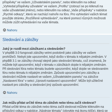
příspěvky“ ve vašem „Uživatelském panelu“, nebo kliknutím na odkaz
„Vyhledat příspěvky uživatele“ ve vašem „Profilu“ (zobrazí se po kliknutí na
vaše uživatelské jméno), nebo kliknutím na odkaz „Vaše příspěvky“ v nabídce
„Rychlé odkazy“, která se nachází nahoře na fóru. Pro vyhledání vašich témat
použijte stránku „Rozšířené vyhledávání“, na které pomocí různých možnosti
můžete zúžit vyhledávání na vaše témata.
Nahoru
Sledování a záložky
Jaký je rozdíl mezi záložkami a sledováním?
V phpBB 3.0 fungovali záložky velmi podobně jako záložky ve vašem
prohlížeči. Nebyli jste upozorněni, když došlo v tématu k nějakým změnám. V
phpBB 3.1 se záložky chovají stejně jako sledování tématu, což znamená, že
můžete být upozorněni, když v tématu v záložkách dojde k nějakým změnám.
Při sledování fóra nebo tématu budete upozorněni, když dojde ve sledovaném
fóru nebo tématu k nějakým změnám. Způsob upozornění pro záložky a
sledování můžete nastavit ve vašem „Uživatelském panelu“ na záložce
„Nastavení fóra“ v sekci „Upravit nastavení upozornění“. Může být užitečné
nastavit pro záložky a sledování jiný způsob upozornění.
Nahoru
Jak můžu přidat určité téma do záložek nebo téma začít sledovat?
Přidat určité téma do záložek nebo téma začít sledovat můžete kliknutím na
příslušný odkaz v nabídce „Nástroje tématu“ (obvykle má ikonu klíče), která se