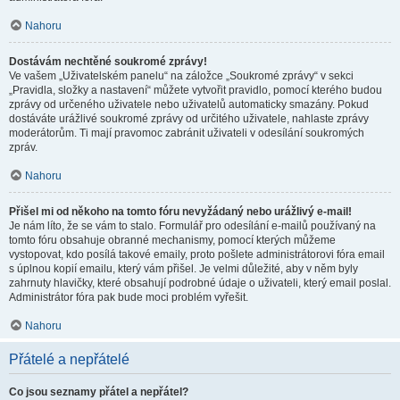
Nahoru
Dostávám nechtěné soukromé zprávy!
Ve vašem „Uživatelském panelu“ na záložce „Soukromé zprávy“ v sekci
„Pravidla, složky a nastavení“ můžete vytvořit pravidlo, pomocí kterého budou
zprávy od určeného uživatele nebo uživatelů automaticky smazány. Pokud
dostáváte urážlivé soukromé zprávy od určitého uživatele, nahlaste zprávy
moderátorům. Ti mají pravomoc zabránit uživateli v odesílání soukromých
zpráv.
Nahoru
Přišel mi od někoho na tomto fóru nevyžádaný nebo urážlivý e-mail!
Je nám líto, že se vám to stalo. Formulář pro odesílání e-mailů používaný na
tomto fóru obsahuje obranné mechanismy, pomocí kterých můžeme
vystopovat, kdo posílá takové emaily, proto pošlete administrátorovi fóra email
s úplnou kopií emailu, který vám přišel. Je velmi důležité, aby v něm byly
zahrnuty hlavičky, které obsahují podrobné údaje o uživateli, který email poslal.
Administrátor fóra pak bude moci problém vyřešit.
Nahoru
Přátelé a nepřátelé
Co jsou seznamy přátel a nepřátel?