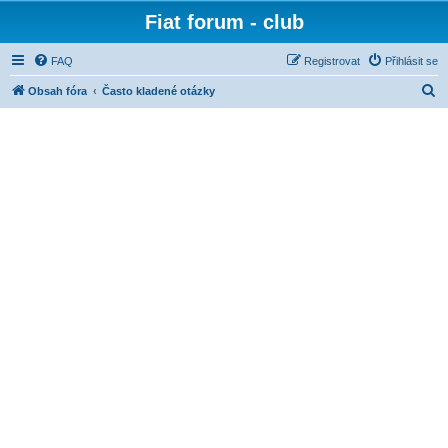
Fiat forum - club
FAQ
Registrovat
Přihlásit se
H
Obsah fóra
Často kladené otázky
l
e
d
a
t