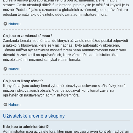
Důležitá témata jsou zobrazena ve fóru pod oznámeními, ale jen na první
stránce. Často obsahují důležité informace, proto byste je měli číst kdykoli je to
možné. Podobně jako u oznámení a globálních oznámení, jsou oprávnění pro
odeslání tématu jako důležitého udělována administrátorem fóra.
Nahoru
Co jsou to zamknutá témata?
Zamknutá témata jsou témata, do kterých uživatelé nemůžou posílat odpovědi
a jakékoliv hlasování, které se v nic nachází, bylo automaticky ukončeno.
Témata můžou být zamknuta moderátorem nebo administrátorem fóra z řady
důvodů. V závislosti na oprávněních, které vám udělil administrátor fóra,
můžete také mít možnost zamykat vlastní témata.
Nahoru
Co jsou to ikony témat?
Ikony témat jsou autory témat vybrané obrázky asociované s příspěvky, které
můžou indikovat jejich obsah. Možnost používat ikony témat závisí na
oprávněních nastavených administrátorem fóra.
Nahoru
Uživatelské úrovně a skupiny
Kdo jsou to administrátoři?
Administrátoři jsou uživatelé fóra, kteří mají nejvyšší úroveň kontroly nad celým