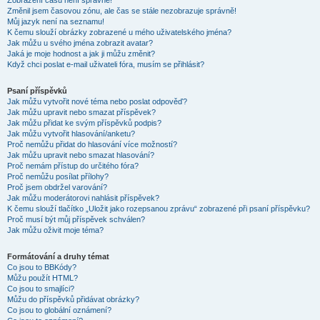
Zobrazení časů není správné!
Změnil jsem časovou zónu, ale čas se stále nezobrazuje správně!
Můj jazyk není na seznamu!
K čemu slouží obrázky zobrazené u mého uživatelského jména?
Jak můžu u svého jména zobrazit avatar?
Jaká je moje hodnost a jak ji můžu změnit?
Když chci poslat e-mail uživateli fóra, musím se přihlásit?
Psaní příspěvků
Jak můžu vytvořit nové téma nebo poslat odpověď?
Jak můžu upravit nebo smazat příspěvek?
Jak můžu přidat ke svým příspěvků podpis?
Jak můžu vytvořit hlasování/anketu?
Proč nemůžu přidat do hlasování více možností?
Jak můžu upravit nebo smazat hlasování?
Proč nemám přístup do určitého fóra?
Proč nemůžu posílat přílohy?
Proč jsem obdržel varování?
Jak můžu moderátorovi nahlásit příspěvek?
K čemu slouží tlačítko „Uložit jako rozepsanou zprávu“ zobrazené při psaní příspěvku?
Proč musí být můj příspěvek schválen?
Jak můžu oživit moje téma?
Formátování a druhy témat
Co jsou to BBKódy?
Můžu použít HTML?
Co jsou to smajlíci?
Můžu do příspěvků přidávat obrázky?
Co jsou to globální oznámení?