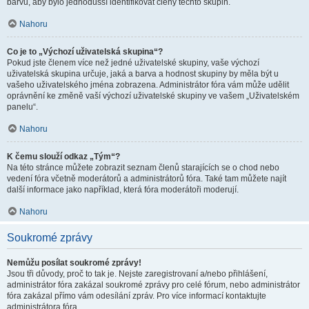
barvu, aby bylo jednodušší identifikovat členy těchto skupin.
Nahoru
Co je to „Výchozí uživatelská skupina“?
Pokud jste členem více než jedné uživatelské skupiny, vaše výchozí
uživatelská skupina určuje, jaká a barva a hodnost skupiny by měla být u
vašeho uživatelského jména zobrazena. Administrátor fóra vám může udělit
oprávnění ke změně vaší výchozí uživatelské skupiny ve vašem „Uživatelském
panelu“.
Nahoru
K čemu slouží odkaz „Tým“?
Na této stránce můžete zobrazit seznam členů starajících se o chod nebo
vedení fóra včetně moderátorů a administrátorů fóra. Také tam můžete najít
další informace jako například, která fóra moderátoři moderují.
Nahoru
Soukromé zprávy
Nemůžu posílat soukromé zprávy!
Jsou tři důvody, proč to tak je. Nejste zaregistrovaní a/nebo přihlášení,
administrátor fóra zakázal soukromé zprávy pro celé fórum, nebo administrátor
fóra zakázal přímo vám odesílání zpráv. Pro více informací kontaktujte
administrátora fóra.