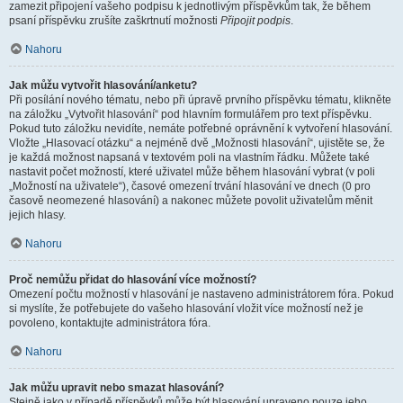
zamezit připojení vašeho podpisu k jednotlivým příspěvkům tak, že během
psaní příspěvku zrušíte zaškrtnutí možnosti
Připojit podpis
.
Nahoru
Jak můžu vytvořit hlasování/anketu?
Při posílání nového tématu, nebo při úpravě prvního příspěvku tématu, klikněte
na záložku „Vytvořit hlasování“ pod hlavním formulářem pro text příspěvku.
Pokud tuto záložku nevidíte, nemáte potřebné oprávnění k vytvoření hlasování.
Vložte „Hlasovací otázku“ a nejméně dvě „Možnosti hlasování“, ujistěte se, že
je každá možnost napsaná v textovém poli na vlastním řádku. Můžete také
nastavit počet možností, které uživatel může během hlasování vybrat (v poli
„Možností na uživatele“), časové omezení trvání hlasování ve dnech (0 pro
časově neomezené hlasování) a nakonec můžete povolit uživatelům měnit
jejich hlasy.
Nahoru
Proč nemůžu přidat do hlasování více možností?
Omezení počtu možností v hlasování je nastaveno administrátorem fóra. Pokud
si myslíte, že potřebujete do vašeho hlasování vložit více možností než je
povoleno, kontaktujte administrátora fóra.
Nahoru
Jak můžu upravit nebo smazat hlasování?
Stejně jako v případě příspěvků může být hlasování upraveno pouze jeho