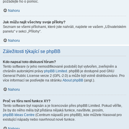
požádejte ho o pomoc.
Nahoru
Jak můžu najít všechny svoje přílohy?
Seznam se všemi přílohami, které jste nahráli, najdete ve vašem „Uživatelském
panelu“ v sekci „Přílohy“.
Nahoru
Záležitosti týkající se phpBB
Kdo napsal toto diskusní fórum?
Tento software (v jeho nemodifikované podobě) byl vytvořen, zveřejněn a
chráněn autorskými právy
phpBB Limited
. phpBB je dostupné pod GNU
General Public License verze 2 (GPL-2.0) a může být volně distribuováno. Pro
více informací se podívejte na stránku
About phpBB
(angl.).
Nahoru
Proč ve fóru není funkce XY?
Tento software byl napsán a je licencován přes phpBB Limited. Pokud věříte,
že by do něho měla být přidána nějaká funkce, navštivte, prosím,
phpBB Ideas Centre
(Centrum nápadů pro phpBB), kde můžete hlasovat pro
existující nápady nebo navrhnout nové funkce.
Nahoru