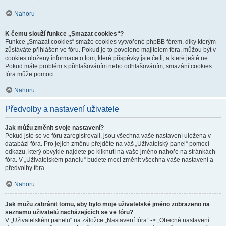
Nahoru
K čemu slouží funkce „Smazat cookies“?
Funkce „Smazat cookies“ smaže cookies vytvořené phpBB fórem, díky kterým
zůstáváte přihlášen ve fóru. Pokud je to povoleno majitelem fóra, můžou být v
cookies uloženy informace o tom, které příspěvky jste četli, a které ještě ne.
Pokud máte problém s přihlašováním nebo odhlašováním, smazání cookies
fóra může pomoci.
Nahoru
Předvolby a nastavení uživatele
Jak můžu změnit svoje nastavení?
Pokud jste se ve fóru zaregistrovali, jsou všechna vaše nastavení uložena v
databázi fóra. Pro jejich změnu přejděte na váš „Uživatelský panel“ pomocí
odkazu, který obvykle najdete po kliknutí na vaše jméno nahoře na stránkách
fóra. V „Uživatelském panelu“ budete moci změnit všechna vaše nastavení a
předvolby fóra.
Nahoru
Jak můžu zabránit tomu, aby bylo moje uživatelské jméno zobrazeno na
seznamu uživatelů nacházejících se ve fóru?
V „Uživatelském panelu“ na záložce „Nastavení fóra“ -> „Obecné nastavení