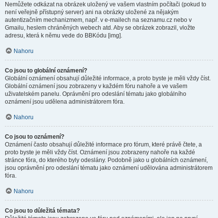
Nemůžete odkázat na obrázek uložený ve vašem vlastním počítači (pokud to
není veřejně přístupný server) ani na obrázky uložené za nějakým
autentizačním mechanizmem, např. v e-mailech na seznamu.cz nebo v
Gmailu, heslem chráněných webech atd. Aby se obrázek zobrazil, vložte
adresu, která k němu vede do BBKódu [img].
Nahoru
Co jsou to globální oznámení?
Globální oznámení obsahují důležité informace, a proto byste je měli vždy číst.
Globální oznámení jsou zobrazeny v každém fóru nahoře a ve vašem
uživatelském panelu. Oprávnění pro odeslání tématu jako globálního
oznámení jsou udělena administrátorem fóra.
Nahoru
Co jsou to oznámení?
Oznámení často obsahují důležité informace pro fórum, které právě čtete, a
proto byste je měli vždy číst. Oznámení jsou zobrazeny nahoře na každé
stránce fóra, do kterého byly odeslány. Podobně jako u globálních oznámení,
jsou oprávnění pro odeslání tématu jako oznámení udělována administrátorem
fóra.
Nahoru
Co jsou to důležitá témata?