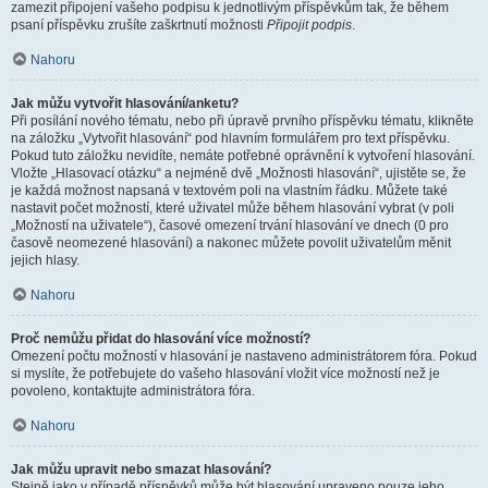
zamezit připojení vašeho podpisu k jednotlivým příspěvkům tak, že během
psaní příspěvku zrušíte zaškrtnutí možnosti
Připojit podpis
.
Nahoru
Jak můžu vytvořit hlasování/anketu?
Při posílání nového tématu, nebo při úpravě prvního příspěvku tématu, klikněte
na záložku „Vytvořit hlasování“ pod hlavním formulářem pro text příspěvku.
Pokud tuto záložku nevidíte, nemáte potřebné oprávnění k vytvoření hlasování.
Vložte „Hlasovací otázku“ a nejméně dvě „Možnosti hlasování“, ujistěte se, že
je každá možnost napsaná v textovém poli na vlastním řádku. Můžete také
nastavit počet možností, které uživatel může během hlasování vybrat (v poli
„Možností na uživatele“), časové omezení trvání hlasování ve dnech (0 pro
časově neomezené hlasování) a nakonec můžete povolit uživatelům měnit
jejich hlasy.
Nahoru
Proč nemůžu přidat do hlasování více možností?
Omezení počtu možností v hlasování je nastaveno administrátorem fóra. Pokud
si myslíte, že potřebujete do vašeho hlasování vložit více možností než je
povoleno, kontaktujte administrátora fóra.
Nahoru
Jak můžu upravit nebo smazat hlasování?
Stejně jako v případě příspěvků může být hlasování upraveno pouze jeho