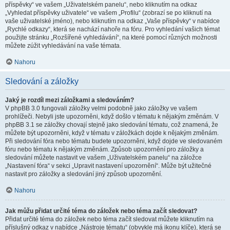
příspěvky“ ve vašem „Uživatelském panelu“, nebo kliknutím na odkaz
„Vyhledat příspěvky uživatele“ ve vašem „Profilu“ (zobrazí se po kliknutí na
vaše uživatelské jméno), nebo kliknutím na odkaz „Vaše příspěvky“ v nabídce
„Rychlé odkazy“, která se nachází nahoře na fóru. Pro vyhledání vašich témat
použijte stránku „Rozšířené vyhledávání“, na které pomocí různých možnosti
můžete zúžit vyhledávání na vaše témata.
Nahoru
Sledování a záložky
Jaký je rozdíl mezi záložkami a sledováním?
V phpBB 3.0 fungovali záložky velmi podobně jako záložky ve vašem
prohlížeči. Nebyli jste upozorněni, když došlo v tématu k nějakým změnám. V
phpBB 3.1 se záložky chovají stejně jako sledování tématu, což znamená, že
můžete být upozorněni, když v tématu v záložkách dojde k nějakým změnám.
Při sledování fóra nebo tématu budete upozorněni, když dojde ve sledovaném
fóru nebo tématu k nějakým změnám. Způsob upozornění pro záložky a
sledování můžete nastavit ve vašem „Uživatelském panelu“ na záložce
„Nastavení fóra“ v sekci „Upravit nastavení upozornění“. Může být užitečné
nastavit pro záložky a sledování jiný způsob upozornění.
Nahoru
Jak můžu přidat určité téma do záložek nebo téma začít sledovat?
Přidat určité téma do záložek nebo téma začít sledovat můžete kliknutím na
příslušný odkaz v nabídce „Nástroje tématu“ (obvykle má ikonu klíče), která se