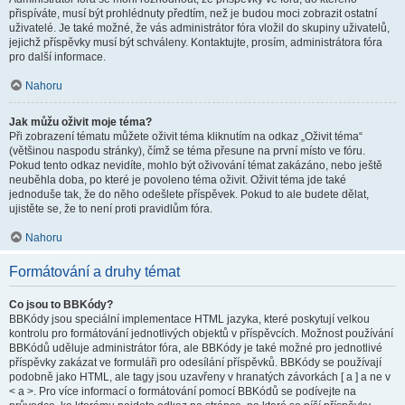
přispíváte, musí být prohlédnuty předtím, než je budou moci zobrazit ostatní
uživatelé. Je také možné, že vás administrátor fóra vložil do skupiny uživatelů,
jejichž příspěvky musí být schváleny. Kontaktujte, prosím, administrátora fóra
pro další informace.
Nahoru
Jak můžu oživit moje téma?
Při zobrazení tématu můžete oživit téma kliknutím na odkaz „Oživit téma“
(většinou naspodu stránky), čímž se téma přesune na první místo ve fóru.
Pokud tento odkaz nevidíte, mohlo být oživování témat zakázáno, nebo ještě
neuběhla doba, po které je povoleno téma oživit. Oživit téma jde také
jednoduše tak, že do něho odešlete příspěvek. Pokud to ale budete dělat,
ujistěte se, že to není proti pravidlům fóra.
Nahoru
Formátování a druhy témat
Co jsou to BBKódy?
BBKódy jsou speciální implementace HTML jazyka, které poskytují velkou
kontrolu pro formátování jednotlivých objektů v příspěvcích. Možnost používání
BBKódů uděluje administrátor fóra, ale BBKódy je také možné pro jednotlivé
příspěvky zakázat ve formuláři pro odesílání příspěvků. BBKódy se používají
podobně jako HTML, ale tagy jsou uzavřeny v hranatých závorkách [ a ] a ne v
< a >. Pro více informací o formátování pomocí BBKódů se podívejte na