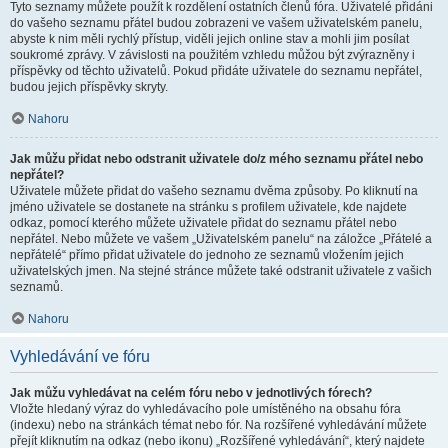
Tyto seznamy můžete použít k rozdělení ostatních členů fóra. Uživatelé přidáni
do vašeho seznamu přátel budou zobrazeni ve vašem uživatelském panelu,
abyste k nim měli rychlý přístup, viděli jejich online stav a mohli jim posílat
soukromé zprávy. V závislosti na použitém vzhledu můžou být zvýrazněny i
příspěvky od těchto uživatelů. Pokud přidáte uživatele do seznamu nepřátel,
budou jejich příspěvky skryty.
Nahoru
Jak můžu přidat nebo odstranit uživatele do/z mého seznamu přátel nebo
nepřátel?
Uživatele můžete přidat do vašeho seznamu dvěma způsoby. Po kliknutí na
jméno uživatele se dostanete na stránku s profilem uživatele, kde najdete
odkaz, pomocí kterého můžete uživatele přidat do seznamu přátel nebo
nepřátel. Nebo můžete ve vašem „Uživatelském panelu“ na záložce „Přátelé a
nepřátelé“ přímo přidat uživatele do jednoho ze seznamů vložením jejich
uživatelských jmen. Na stejné stránce můžete také odstranit uživatele z vašich
seznamů.
Nahoru
Vyhledávání ve fóru
Jak můžu vyhledávat na celém fóru nebo v jednotlivých fórech?
Vložte hledaný výraz do vyhledávacího pole umístěného na obsahu fóra
(indexu) nebo na stránkách témat nebo fór. Na rozšířené vyhledávání můžete
přejít kliknutím na odkaz (nebo ikonu) „Rozšířené vyhledávání“, který najdete