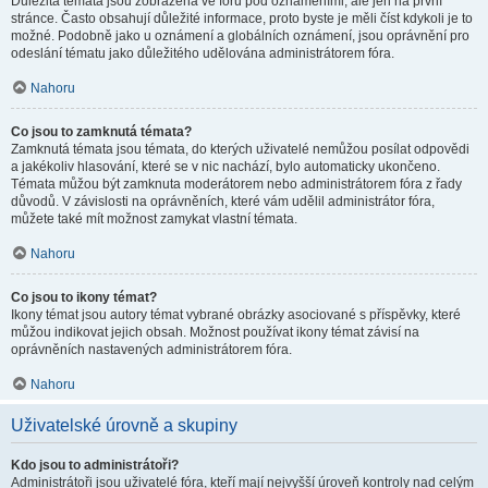
Důležitá témata jsou zobrazena ve fóru pod oznámeními, ale jen na první
stránce. Často obsahují důležité informace, proto byste je měli číst kdykoli je to
možné. Podobně jako u oznámení a globálních oznámení, jsou oprávnění pro
odeslání tématu jako důležitého udělována administrátorem fóra.
Nahoru
Co jsou to zamknutá témata?
Zamknutá témata jsou témata, do kterých uživatelé nemůžou posílat odpovědi
a jakékoliv hlasování, které se v nic nachází, bylo automaticky ukončeno.
Témata můžou být zamknuta moderátorem nebo administrátorem fóra z řady
důvodů. V závislosti na oprávněních, které vám udělil administrátor fóra,
můžete také mít možnost zamykat vlastní témata.
Nahoru
Co jsou to ikony témat?
Ikony témat jsou autory témat vybrané obrázky asociované s příspěvky, které
můžou indikovat jejich obsah. Možnost používat ikony témat závisí na
oprávněních nastavených administrátorem fóra.
Nahoru
Uživatelské úrovně a skupiny
Kdo jsou to administrátoři?
Administrátoři jsou uživatelé fóra, kteří mají nejvyšší úroveň kontroly nad celým