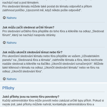
nachází nad a pod tématem.
Pro sledování tématu můžete také poslat do tématu odpověď a přitom
zatrhnout políčko „Upozornit mě, když někdo pošle odpověď“.
Nahoru
Jak můžu začít sledovat určité fórum?
Pro sledování určitého fóra přejděte do toho fóra a klikněte na odkaz „Sledovat
fórum“, který se nachází naspodu stránky.
Nahoru
Jak můžu ukončit sledování témat nebo fór?
Pro ukončení sledování tématu nebo fóra přejděte ve vašem „Uživatelském
panelu“ na „Sledovaná fóra a témata“, zatrhněte témata a fóra, která nechcete
nadále sledovat a klikněte na tlačítko „Ukončit sledování označených“. Můžete
také kliknout v tématu na odkaz „Ukončit sledování tématu“ nebo ve fóru na
odkaz „Ukončit sledování fóra“.
Nahoru
Přílohy
Jaké přílohy jsou na tomto fóru povoleny?
Každý administrátor fóra může povolit nebo zakázat určité typy příloh. Pokud si
nejste jisti, jaké přílohy můžete nahrát, kontaktujte administrátora fóra a