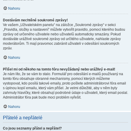
Nahoru
Dostávám nechtěné soukromé zprávy!
Ve vašem „Uživatelském panelu“ na záložce „Soukromé zprávy“ v sekci
„Pravidla, složky a nastavení“ můžete vytvořit pravidlo, pomocí kterého budou
zprávy od určeného uživatele nebo uživatelů automaticky smazány. Pokud
dostáváte urážlivé soukromé zprávy od určitého uživatele, nahlaste zprávy
moderátorům. Ti mají pravomoc zabránit uživateli v odesílání soukromých
zpráv.
Nahoru
Přišel mi od někoho na tomto fóru nevyžádaný nebo urážlivý e-mail!
Je nám líto, že se vám to stalo. Formulář pro odesílání e-mailů používaný na
tomto fóru obsahuje obranné mechanismy, pomocí kterých můžeme
vystopovat, kdo posílá takové emaily, proto pošlete administrátorovi fóra email
s úplnou kopií emailu, který vám přišel. Je velmi důležité, aby v něm byly
zahrnuty hlavičky, které obsahují podrobné údaje o uživateli, který email poslal.
Administrátor fóra pak bude moci problém vyřešit.
Nahoru
Přátelé a nepřátelé
Co jsou seznamy přátel a nepřátel?