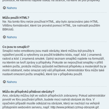
průvodce, ke kterému najdete odkaz na stránce, na které se píší příspěvky.
Nahoru
Můžu použít HTML?
Ne. Na tomto fóru nelze používat HTML, aby bylo zpracováno jako HTML.
Většinu formátování, které lze provést pomocí HTML, lze nahradit použitím
BBKódů.
Nahoru
Co jsou to smajlíci?
Smajlíci nebo emotikony jsou malé obrázky, které můžou být použity k
vyjádření pocitů a vytvořeny za použití krátkého kódu, např. kód :) znamená
radost a kód :( znamená smutek. Úplný seznam smajlíků najdete na formuláři,
na kterém se tvoří zprávy a příspěvky. Pokuste se nepoužívat smajlíky v příliš
velkém počtu, protože můžou způsobit nečitelnost příspěvku a moderátoři by je
mohli odstranit, nebo smazat celý váš příspěvek. Administrátor fóra může také
nastavit omezení počtu smajlíků, které lze v příspěvku použít.
Nahoru
Můžu do příspěvků přidávat obrázky?
Ano, obrázky můžou být ve vašich příspěvcích zobrazeny. Pokud administrátor
povolil ve fóru používání příloh, budete moci nahrát obrázek do fóra. V
opačném případě musíte odkázat na obrázek, který se nachází na veřejně
přístupném webovém serveru, např. http://www.priklad.cz/muj-obrazek.gif.