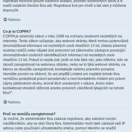
například možnost použití vlastních avatarů, posílání soukromých zpráv a e-
mailů ostatním členům fóra atd. Registrace trvá jen chvíli a tak vám ji můžeme
doporučit.
Nahoru
Co je to COPPA?
COPPA je americký zákon z roku 1998 na ochranu soukromí nezletilých na
internetu. Tento zákon vyžaduje, aby webové stránky, které mohou potenciálně
shromažďovat informace od nezletilých osob mladších 13 let, získaly písemný
souhlas rodičů nebo nějaké jiné potvrzení od zákonného zástupce povolující
shromažďování osobních identifikačních informací od nezletilých osob
mladších 13 let. Pokud si nejste jisti, jestli se toto týká vás, jako někoho, kdo se
zkouší zaregistrovat na webovou stránku, nebo se to týká webové stránky, na
kterou se zkoušíte zaregistrovat, kontaktujte vašeho právního poradce.
Vezměte prosím na vědomí, že ani phpBB Limited ani majitelé tohoto fóra
nemůžou poskytovat právní poradenství a není kontaktním místem pro právní
zájmy jakéhokoliv druhu, kromě těch uvedených v otázce „Koho mám
kontaktovat ohledně stížnosti a/nebo právních záležitostí týkajících se tohoto
fóra?“.
Nahoru
Proč se nemůžu zaregistrovat?
Je možné, že administrátor fóra zakázal registrace, aby zabránil novým
návštěvníkům, aby se stali členy fóra. Administrátor mohl také zakázat vaši IP
adresu nebo používání uživatelského jména, pomocí kterého se snažíš