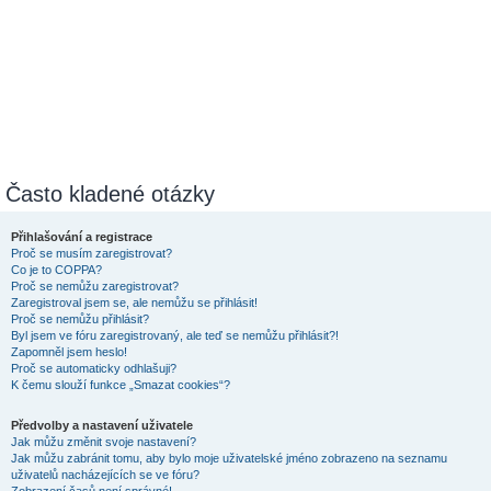
Často kladené otázky
Přihlašování a registrace
Proč se musím zaregistrovat?
Co je to COPPA?
Proč se nemůžu zaregistrovat?
Zaregistroval jsem se, ale nemůžu se přihlásit!
Proč se nemůžu přihlásit?
Byl jsem ve fóru zaregistrovaný, ale teď se nemůžu přihlásit?!
Zapomněl jsem heslo!
Proč se automaticky odhlašuji?
K čemu slouží funkce „Smazat cookies“?
Předvolby a nastavení uživatele
Jak můžu změnit svoje nastavení?
Jak můžu zabránit tomu, aby bylo moje uživatelské jméno zobrazeno na seznamu
uživatelů nacházejících se ve fóru?