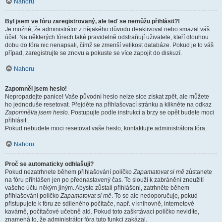
Nahoru
Byl jsem ve fóru zaregistrovaný, ale teď se nemůžu přihlásit?!
Je možné, že administrátor z nějakého důvodu deaktivoval nebo smazal váš
účet. Na některých fórech také pravidelně odstraňují uživatele, kteří dlouhou
dobu do fóra nic nenapsali, čímž se zmenší velikost databáze. Pokud je to váš
případ, zaregistrujte se znovu a pokuste se více zapojit do diskuzí.
Nahoru
Zapomněl jsem heslo!
Nepropadejte panice! Vaše původní heslo nelze sice získat zpět, ale můžete
ho jednoduše resetovat. Přejděte na přihlašovací stránku a klikněte na odkaz
Zapomněl/a jsem heslo
. Postupujte podle instrukcí a brzy se opět budete moci
přihlásit.
Pokud nebudete moci resetovat vaše heslo, kontaktujte administrátora fóra.
Nahoru
Proč se automaticky odhlašuji?
Pokud nezatrhnete během přihlašování políčko
Zapamatovat si mě
zůstanete
na fóru přihlášen jen po přednastavený čas. To slouží k zabránění zneužití
vašeho účtu někým jiným. Abyste zůstali přihlášeni, zatrhněte během
přihlašování políčko
Zapamatovat si mě
. To se ale nedoporučuje, pokud
přistupujete k fóru ze sdíleného počítače, např. v knihovně, internetové
kavárně, počítačové učebně atd. Pokud toto zaškrtávací políčko nevidíte,
znamená to, že administrátor fóra tuto funkci zakázal.