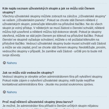
Kde najdu seznam uživatelských skupin a jak se můžu stát členem
skupiny?
Všechny uživatelské skupiny můžete zobrazit na záložce „Uživatelské skupiny“
ve vašem „Uživatelském panelu“. Pokud se chcete stát členem některé z
uživatelských skupin, pokračujte kliknutím na příslušné tlačítko. Ne do všech
skupin je volný přístup. V některých se musí žádost o členství schválit, některé
můžou být uzavřené a některé můžou být dokonce skryté. Pokud je skupiny
otevřená, můžete se stát jejím členem po kliknutí na příslušné tlačítko. Pokud
členství ve skupině vyžaduje schválení, můžete o ně požádat kliknutím na
příslušné tlačítko. Vedoucí uživatelské skupiny bude muset schválit vaši žádost
a může se vás zeptat, proč se chcete stát členem skupiny. Neobtěžujte, prosím,
vedoucího skupiny v případě, že zamítne vaši žádost - určitě pro to bude mít
svoje důvody.
Nahoru
Jak se můžu stát vedoucím skupiny?
Vedoucí skupiny je obvykle určen administrátorem fóra při vytváření skupiny.
Pokud máte zájem o vytvoření uživatelské skupiny, měli byste nejdříve
kontaktovat administrátora fóra - zkuste mu poslat soukromou zprávu.
Nahoru
Proč mají některé uživatelské skupiny jinou barvu?
Je možné, že administrátor fóra přiřadil k členům určitých skupin nějakou