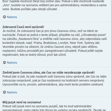
fóra“ najdete možnost
Skrýt můj online stav
. Pokud u této možnosti nastavíte
„Ano“, budete na seznamu viditelní jen pro administrátory, moderátory a sama
sebe. Budete počítán jako skrytý uživatel.
Nahoru
Zobrazení časů není správné!
Je možné, že zobrazený čas je pro jinou časovou zónu, než ve které se
nacházíte. Pokud se jedná o tento případ, přejděte na váš „Uživatelský panel“
na záložku „Nastavení fóra“ a změňte vaši časovou zónu, aby odpovídala vaší
konkrétní oblasti, např. Praha, Bratislava, Londýn, New York, Sydney atd.
Vezměte prosím na vědomí, že změnu časové zóny, stejně jako většinu
nastavení, můžou provádět jen zaregistrovaní uživatelé. Pokud ještě nejste
registrováni, toto je dobrý důvod, proč tak učinit.
Nahoru
Změnil jsem časovou zónu, ale čas se stále nezobrazuje správně!
Pokud jste si jisti, že jste nastavili vaši časovou zónu správně, ale čas se stále
zobrazuje nesprávně, pak je čas nastavený na hodinách serveru nesprávný.
Upozorněte na to, prosím, administrátora, aby mohl tento problém odstranit.
Nahoru
Můj jazyk není na seznamu!
Pokud váš jazyk není na seznamu jazyků, tak ho buď administrátor
nenainstaloval, nebo nikdo toto fórum do vašeho jazyka nepřeložil. Zkuste se