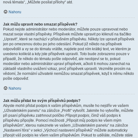
nová témata“, „Můžete posílat přílohy“ atd.
Nahoru
Jak můžu upravit nebo smazat příspěvek?
Pokud nejste administrátor nebo moderátor, můžete pouze upravovat nebo
mazat svoje vlastní příspěvky. Příspěvek můžete upravit po kliknutí na tlačítko
„Upravit“, které se nachází v příslušném příspěvku. Někdy lze upravit příspěvek
jen po omezenou dobu po jeho odeslání. Pokud již někdo na příspěvek
odpověděl a vy se do tématu vrátíte, najdete pod ním krátký text, ve kterém je
uvedeno kolikrát a kdy jste příspěvek upravili. Toto bude zobrazeno pouze v
případě, že někdo do tématu pošle odpověď, ale neobjeví se to, pokud
moderátor nebo administrátor upraví příspěvek, ačkoli ti mohou zanechat na
základě vlastního uvážení vzkaz, proč příspěvek upravili. Vezměte prosím na
vědomí, že normální uživatelé nemůžou smazat příspěvek, když k němu někdo
pošle odpověď.
Nahoru
Jak můžu přidat ke svým příspěvků podpis?
Abyste mohli přidat podpis k vašim příspěvkům, musíte ho nejdřív ve vašem
„Uživatelském panelu“ na záložce „Profil“ vytvořit. Jakmile ho vytvoříte, můžete
při psaní příspěvku zatrhnout políčko
Připojit podpis
, čímž váš podpis k
příspěvku připojíte. Pomocí možnosti „Připojit můj podpis ke všem mým
příspěvkům“, kterou naleznete ve vašem „Uživatelském panelu“ na záložce
„Nastavení fóra“ v sekci „Výchozí nastavení příspěvků“ můžete automaticky
připojit váš podpis ke všem vašim příspěvkům. Pokud to uděláte, můžete stále