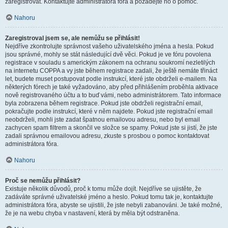
zaregistrovat. Kontaktujte administrátora fóra a požádejte ho o pomoc.
Nahoru
Zaregistroval jsem se, ale nemůžu se přihlásit!
Nejdříve zkontrolujte správnost vašeho uživatelského jména a hesla. Pokud
jsou správné, mohly se stát následující dvě věci. Pokud je ve fóru povolena
registrace v souladu s americkým zákonem na ochranu soukromí nezletilých
na internetu COPPA a vy jste během registrace zadali, že ještě nemáte třináct
let, budete muset postupovat podle instrukcí, které jste obdrželi e-mailem. Na
některých fórech je také vyžadováno, aby před přihlášením proběhla aktivace
nově registrovaného účtu a to buď vámi, nebo administrátorem. Tato informace
byla zobrazena během registrace. Pokud jste obdrželi registrační email,
pokračujte podle instrukcí, které v něm najdete. Pokud jste registrační email
neobdrželi, mohli jste zadat špatnou emailovou adresu, nebo byl email
zachycen spam filtrem a skončil ve složce se spamy. Pokud jste si jistí, že jste
zadali správnou emailovou adresu, zkuste s prosbou o pomoc kontaktovat
administrátora fóra.
Nahoru
Proč se nemůžu přihlásit?
Existuje několik důvodů, proč k tomu může dojít. Nejdříve se ujistěte, že
zadáváte správné uživatelské jméno a heslo. Pokud tomu tak je, kontaktujte
administrátora fóra, abyste se ujistili, že jste nebyli zabanováni. Je také možné,
že je na webu chyba v nastavení, která by měla být odstraněna.