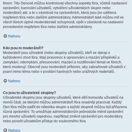
fórem. Tito členové můžou kontrolovat všechny aspekty fóra, včetně nastavení
oprávnění, banování uživatelů, vytváření uživatelských skupin nebo
moderátorů atd. a to v závislosti na oprávněních, která jsou jim udělena
majitelem fóra nebo dalšími administrátory. Administrátoři také můžou mít ve
všech fórech úplné moderátorské schopnosti, opět v závislosti na nastavení
provedeném majitelem fóra nebo dalšími administrátory.
Nahoru
Kdo jsou to moderátoři?
Moderátoři jsou uživatelé (nebo skupiny uživatelů), kteří se starají o
každodenní chod fóra. Mají pravomoc k upravování a mazání příspěvků a
zamykání, odemykání, přesunování, mazání a rozdělování témat ve fórech,
která moderují. Obecně jsou moderátoři přítomni, aby zabraňovali uživatelů v
psaní mimo téma nebo v posílání hanlivých nebo urážlivých materiálů.
Nahoru
Co jsou to uživatelské skupiny?
Uživatelské skupiny jsou skupiny uživatelů, které dělí komunitu uživatelů na
menší části, se kterými můžou administrátoři fóra snadněji pracovat. Každý
člen fóra může patřit do několika skupin a každé skupině můžou být přiřazena
různá oprávnění. To umožňuje administrátorům jednoduše měnit oprávnění
pro mnoho uživatelů najednou, například změnit oprávnění pro moderátory,
nebo povolit uživatelům přístup do soukromého fóra.
Nahoru