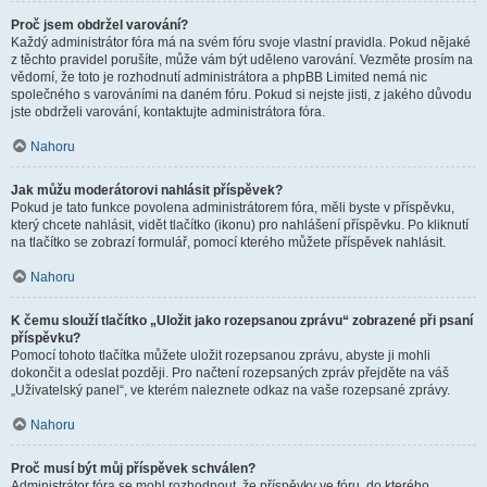
Proč jsem obdržel varování?
Každý administrátor fóra má na svém fóru svoje vlastní pravidla. Pokud nějaké
z těchto pravidel porušíte, může vám být uděleno varování. Vezměte prosím na
vědomí, že toto je rozhodnutí administrátora a phpBB Limited nemá nic
společného s varováními na daném fóru. Pokud si nejste jisti, z jakého důvodu
jste obdrželi varování, kontaktujte administrátora fóra.
Nahoru
Jak můžu moderátorovi nahlásit příspěvek?
Pokud je tato funkce povolena administrátorem fóra, měli byste v příspěvku,
který chcete nahlásit, vidět tlačítko (ikonu) pro nahlášení příspěvku. Po kliknutí
na tlačítko se zobrazí formulář, pomocí kterého můžete příspěvek nahlásit.
Nahoru
K čemu slouží tlačítko „Uložit jako rozepsanou zprávu“ zobrazené při psaní
příspěvku?
Pomocí tohoto tlačítka můžete uložit rozepsanou zprávu, abyste ji mohli
dokončit a odeslat později. Pro načtení rozepsaných zpráv přejděte na váš
„Uživatelský panel“, ve kterém naleznete odkaz na vaše rozepsané zprávy.
Nahoru
Proč musí být můj příspěvek schválen?
Administrátor fóra se mohl rozhodnout, že příspěvky ve fóru, do kterého