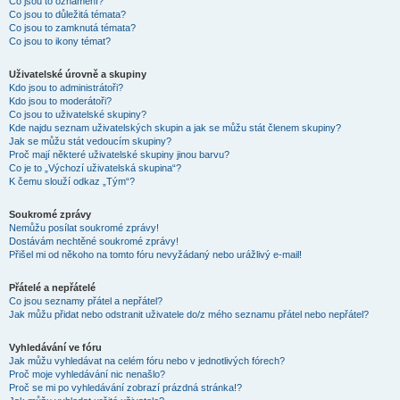
Co jsou to oznámení?
Co jsou to důležitá témata?
Co jsou to zamknutá témata?
Co jsou to ikony témat?
Uživatelské úrovně a skupiny
Kdo jsou to administrátoři?
Kdo jsou to moderátoři?
Co jsou to uživatelské skupiny?
Kde najdu seznam uživatelských skupin a jak se můžu stát členem skupiny?
Jak se můžu stát vedoucím skupiny?
Proč mají některé uživatelské skupiny jinou barvu?
Co je to „Výchozí uživatelská skupina“?
K čemu slouží odkaz „Tým“?
Soukromé zprávy
Nemůžu posílat soukromé zprávy!
Dostávám nechtěné soukromé zprávy!
Přišel mi od někoho na tomto fóru nevyžádaný nebo urážlivý e-mail!
Přátelé a nepřátelé
Co jsou seznamy přátel a nepřátel?
Jak můžu přidat nebo odstranit uživatele do/z mého seznamu přátel nebo nepřátel?
Vyhledávání ve fóru
Jak můžu vyhledávat na celém fóru nebo v jednotlivých fórech?
Proč moje vyhledávání nic nenašlo?
Proč se mi po vyhledávání zobrazí prázdná stránka!?