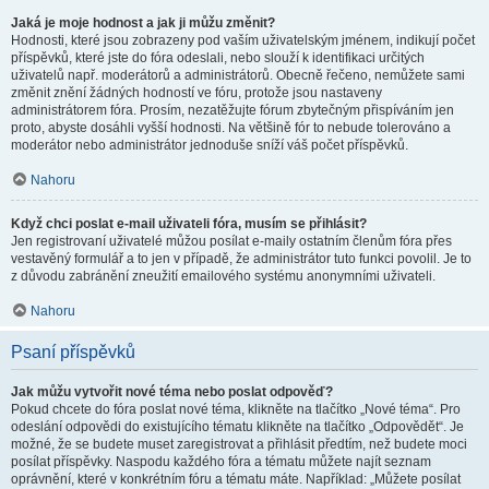
Jaká je moje hodnost a jak ji můžu změnit?
Hodnosti, které jsou zobrazeny pod vaším uživatelským jménem, indikují počet
příspěvků, které jste do fóra odeslali, nebo slouží k identifikaci určitých
uživatelů např. moderátorů a administrátorů. Obecně řečeno, nemůžete sami
změnit znění žádných hodností ve fóru, protože jsou nastaveny
administrátorem fóra. Prosím, nezatěžujte fórum zbytečným přispíváním jen
proto, abyste dosáhli vyšší hodnosti. Na většině fór to nebude tolerováno a
moderátor nebo administrátor jednoduše sníží váš počet příspěvků.
Nahoru
Když chci poslat e-mail uživateli fóra, musím se přihlásit?
Jen registrovaní uživatelé můžou posílat e-maily ostatním členům fóra přes
vestavěný formulář a to jen v případě, že administrátor tuto funkci povolil. Je to
z důvodu zabránění zneužití emailového systému anonymními uživateli.
Nahoru
Psaní příspěvků
Jak můžu vytvořit nové téma nebo poslat odpověď?
Pokud chcete do fóra poslat nové téma, klikněte na tlačítko „Nové téma“. Pro
odeslání odpovědi do existujícího tématu klikněte na tlačítko „Odpovědět“. Je
možné, že se budete muset zaregistrovat a přihlásit předtím, než budete moci
posílat příspěvky. Naspodu každého fóra a tématu můžete najít seznam
oprávnění, které v konkrétním fóru a tématu máte. Například: „Můžete posílat