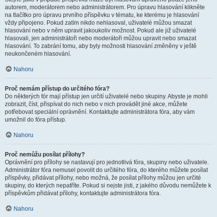
autorem, moderátorem nebo administrátorem. Pro úpravu hlasování klikněte
na tlačítko pro úpravu prvního příspěvku v tématu, ke kterému je hlasování
vždy připojeno. Pokud zatím nikdo nehlasoval, uživatelé můžou smazat
hlasování nebo v něm upravit jakoukoliv možnost. Pokud ale již uživatelé
hlasovali, jen administrátoři nebo moderátoři můžou upravit nebo smazat
hlasování. To zabrání tomu, aby byly možnosti hlasování změněny v ještě
neukončeném hlasování.
Nahoru
Proč nemám přístup do určitého fóra?
Do některých fór mají přístup jen určití uživatelé nebo skupiny. Abyste je mohli
zobrazit, číst, přispívat do nich nebo v nich provádět jiné akce, můžete
potřebovat speciální oprávnění. Kontaktujte administrátora fóra, aby vám
umožnil do fóra přístup.
Nahoru
Proč nemůžu posílat přílohy?
Oprávnění pro přílohy se nastavují pro jednotlivá fóra, skupiny nebo uživatele.
Administrátor fóra nemusel povolit do určitého fóra, do kterého můžete posílat
příspěvky, přidávat přílohy, nebo možná, že posílat přílohy můžou jen určité
skupiny, do kterých nepatříte. Pokud si nejste jisti, z jakého důvodu nemůžete k
příspěvkům přidávat přílohy, kontaktujte administrátora fóra.
Nahoru