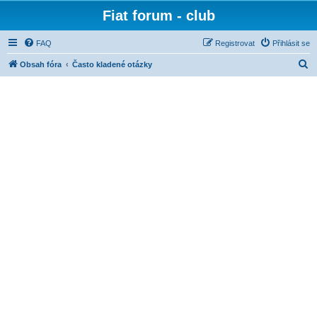
Fiat forum - club
FAQ
Registrovat
Přihlásit se
H
Obsah fóra
Často kladené otázky
l
e
d
a
t