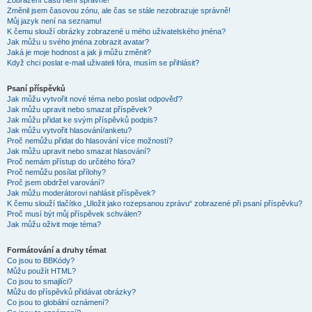
Zobrazení časů není správné!
Změnil jsem časovou zónu, ale čas se stále nezobrazuje správně!
Můj jazyk není na seznamu!
K čemu slouží obrázky zobrazené u mého uživatelského jména?
Jak můžu u svého jména zobrazit avatar?
Jaká je moje hodnost a jak ji můžu změnit?
Když chci poslat e-mail uživateli fóra, musím se přihlásit?
Psaní příspěvků
Jak můžu vytvořit nové téma nebo poslat odpověď?
Jak můžu upravit nebo smazat příspěvek?
Jak můžu přidat ke svým příspěvků podpis?
Jak můžu vytvořit hlasování/anketu?
Proč nemůžu přidat do hlasování více možností?
Jak můžu upravit nebo smazat hlasování?
Proč nemám přístup do určitého fóra?
Proč nemůžu posílat přílohy?
Proč jsem obdržel varování?
Jak můžu moderátorovi nahlásit příspěvek?
K čemu slouží tlačítko „Uložit jako rozepsanou zprávu“ zobrazené při psaní příspěvku?
Proč musí být můj příspěvek schválen?
Jak můžu oživit moje téma?
Formátování a druhy témat
Co jsou to BBKódy?
Můžu použít HTML?
Co jsou to smajlíci?
Můžu do příspěvků přidávat obrázky?
Co jsou to globální oznámení?