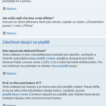
požádejte ho o pomoc.
Nahoru
Jak můžu najít všechny svoje přílohy?
Seznam se všemi přílohami, které jste nahráli, najdete ve vašem „Uživatelském
panelu“ v sekci „Přílohy“.
Nahoru
Záležitosti týkající se phpBB
Kdo napsal toto diskusní fórum?
Tento software (v jeho nemodifikované podobě) byl vytvořen, zveřejněn a
chráněn autorskými právy
phpBB Limited
. phpBB je dostupné pod GNU
General Public License verze 2 (GPL-2.0) a může být volně distribuováno. Pro
více informací se podívejte na stránku
About phpBB
(angl.).
Nahoru
Proč ve fóru není funkce XY?
Tento software byl napsán a je licencován přes phpBB Limited. Pokud věříte,
že by do něho měla být přidána nějaká funkce, navštivte, prosím,
phpBB Ideas Centre
(Centrum nápadů pro phpBB), kde můžete hlasovat pro
existující nápady nebo navrhnout nové funkce.
Nahoru