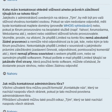
Koho mám kontaktovat ohledně stížnosti a/nebo právních záležitostí
týkajících se tohoto fóra?
Jakýkoliv z administrátorů uvedených na stránce „Tým“, by měl být pro vaši
stížnost vhodnou kontaktní osobou. Pokud se vám nedostane odpovědi, měli
byste kontaktovat majitele domény (proveďte
WHOIS vyhledávání
) nebo,
pokud je fórum provozováno na bezplatné službě (např. Yahoo!, forumzdarma,
Webzdarma atd.), vedení nebo oddělení stížností tohoto provozovatele.
Vezměte, prosím, na vědomí, že phpBB Limited na tomto fóru
nemá absolutně
žádné pravomoci
a nemůže nést odpovědnost za to jak, kde, nebo kým je toto
fórum používáno. Nekontaktujte phpBB Limited v souvislosti s jakýmikoliv
právními záležitostmi (zastavení činnosti, odpovědnost, pomlouvačný komentář
atd.), které
nemají přímou souvislost
s webem phpBB.com, nebo se
samotným phpBB softwarem. Pokud pošlete e-mail phpBB Limited týkající se
jakákoliv třetí strany
, která používá tento software, můžete očekávat, že
dostanete pouze strohou, nebo vůbec žádnou odpověď.
Nahoru
Jak můžu kontaktovat administrátora fóra?
Všichni uživatelé fóra můžou použít formulář „Kontaktujte nás“, který se
nachází naspodu všech stránek, pokud je tato možnost povolena
administrátorem fóra.
Přihlášení uživatelé můžou také použít odkaz „Tým“, který se také nachází
naspodu všech stránek.
Nahoru