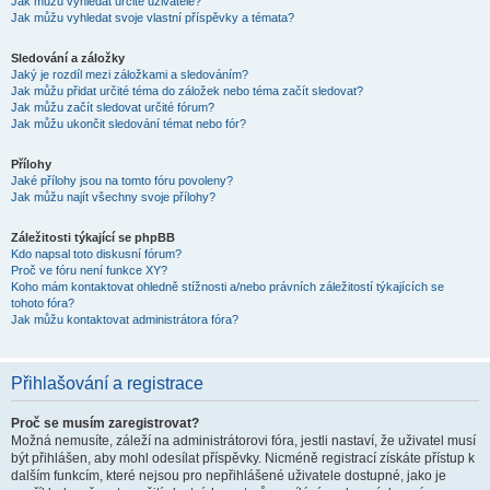
Jak můžu vyhledat určité uživatele?
Jak můžu vyhledat svoje vlastní příspěvky a témata?
Sledování a záložky
Jaký je rozdíl mezi záložkami a sledováním?
Jak můžu přidat určité téma do záložek nebo téma začít sledovat?
Jak můžu začít sledovat určité fórum?
Jak můžu ukončit sledování témat nebo fór?
Přílohy
Jaké přílohy jsou na tomto fóru povoleny?
Jak můžu najít všechny svoje přílohy?
Záležitosti týkající se phpBB
Kdo napsal toto diskusní fórum?
Proč ve fóru není funkce XY?
Koho mám kontaktovat ohledně stížnosti a/nebo právních záležitostí týkajících se
tohoto fóra?
Jak můžu kontaktovat administrátora fóra?
Přihlašování a registrace
Proč se musím zaregistrovat?
Možná nemusíte, záleží na administrátorovi fóra, jestli nastaví, že uživatel musí
být přihlášen, aby mohl odesílat příspěvky. Nicméně registrací získáte přístup k
dalším funkcím, které nejsou pro nepřihlášené uživatele dostupné, jako je