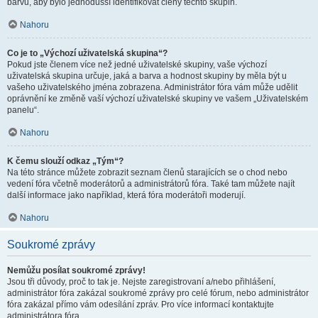
barvu, aby bylo jednodušší identifikovat členy těchto skupin.
Nahoru
Co je to „Výchozí uživatelská skupina“?
Pokud jste členem více než jedné uživatelské skupiny, vaše výchozí
uživatelská skupina určuje, jaká a barva a hodnost skupiny by měla být u
vašeho uživatelského jména zobrazena. Administrátor fóra vám může udělit
oprávnění ke změně vaší výchozí uživatelské skupiny ve vašem „Uživatelském
panelu“.
Nahoru
K čemu slouží odkaz „Tým“?
Na této stránce můžete zobrazit seznam členů starajících se o chod nebo
vedení fóra včetně moderátorů a administrátorů fóra. Také tam můžete najít
další informace jako například, která fóra moderátoři moderují.
Nahoru
Soukromé zprávy
Nemůžu posílat soukromé zprávy!
Jsou tři důvody, proč to tak je. Nejste zaregistrovaní a/nebo přihlášení,
administrátor fóra zakázal soukromé zprávy pro celé fórum, nebo administrátor
fóra zakázal přímo vám odesílání zpráv. Pro více informací kontaktujte
administrátora fóra.