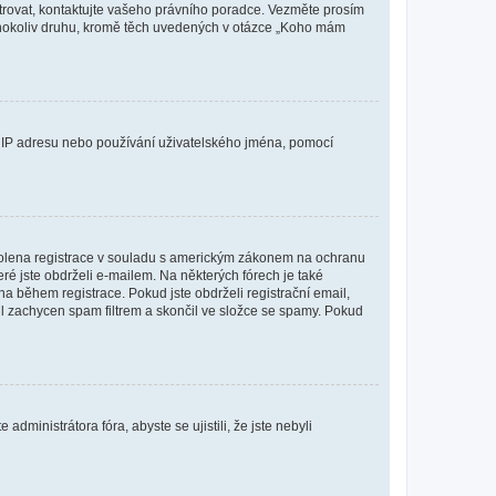
istrovat, kontaktujte vašeho právního poradce. Vezměte prosím
kéhokoliv druhu, kromě těch uvedených v otázce „Koho mám
ši IP adresu nebo používání uživatelského jména, pomocí
povolena registrace v souladu s americkým zákonem na ochranu
eré jste obdrželi e-mailem. Na některých fórech je také
 během registrace. Pokud jste obdrželi registrační email,
ail zachycen spam filtrem a skončil ve složce se spamy. Pokud
dministrátora fóra, abyste se ujistili, že jste nebyli