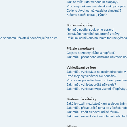
Jak se můžu stát vedoucím skupiny?
Proč mají některé uživatelské skupiny jinou
Co je to „Výchozí uživatelská skupina“?
K čemu slouží odkaz „Tým“?
Soukromé zprávy
Nemůžu posílat soukromé zprávy!
Dostávám nechtěné soukromé zprávy!
na seznamu uživatelů nacházejících se ve
Přišel mi od někoho na tomto fóru nevyžáda
Přátelé a nepřátelé
Co jsou seznamy přátel a nepřátel?
Jak můžu přidat nebo odstranit uživatele d
Vyhledávání ve fóru
Jak můžu vyhledávat na celém fóru nebo v 
Proč moje vyhledávání nic nenašlo?
Proč se mi po vyhledávání zobrazí prázdná
Jak můžu vyhledat určité uživatele?
Jak můžu vyhledat svoje vlastní příspěvky
Sledování a záložky
Jaký je rozdíl mezi záložkami a sledováním
Jak můžu přidat určité téma do záložek neb
Jak můžu začít sledovat určité fórum?
Jak můžu ukončit sledování témat nebo fór
Přílohy