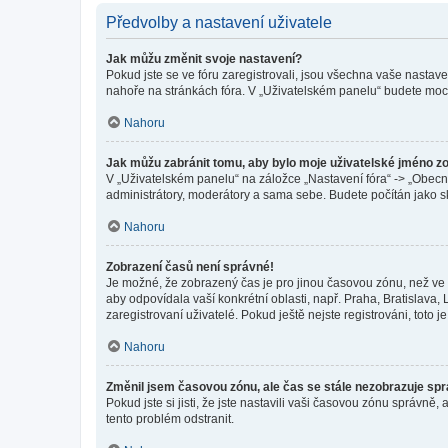
Předvolby a nastavení uživatele
Jak můžu změnit svoje nastavení?
Pokud jste se ve fóru zaregistrovali, jsou všechna vaše nastav
nahoře na stránkách fóra. V „Uživatelském panelu“ budete moc
Nahoru
Jak můžu zabránit tomu, aby bylo moje uživatelské jméno z
V „Uživatelském panelu“ na záložce „Nastavení fóra“ -> „Obec
administrátory, moderátory a sama sebe. Budete počítán jako sk
Nahoru
Zobrazení časů není správné!
Je možné, že zobrazený čas je pro jinou časovou zónu, než ve k
aby odpovídala vaší konkrétní oblasti, např. Praha, Bratislav
zaregistrovaní uživatelé. Pokud ještě nejste registrováni, toto je
Nahoru
Změnil jsem časovou zónu, ale čas se stále nezobrazuje sp
Pokud jste si jisti, že jste nastavili vaši časovou zónu správn
tento problém odstranit.