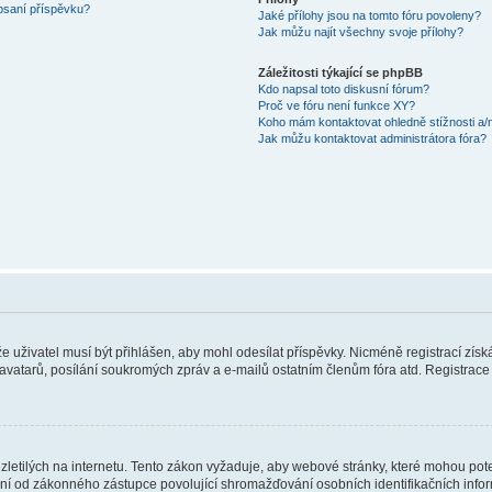
 psaní příspěvku?
Jaké přílohy jsou na tomto fóru povoleny?
Jak můžu najít všechny svoje přílohy?
Záležitosti týkající se phpBB
Kdo napsal toto diskusní fórum?
Proč ve fóru není funkce XY?
Koho mám kontaktovat ohledně stížnosti a/ne
Jak můžu kontaktovat administrátora fóra?
 že uživatel musí být přihlášen, aby mohl odesílat příspěvky. Nicméně registrací zís
 avatarů, posílání soukromých zpráv a e-mailů ostatním členům fóra atd. Registrace 
etilých na internetu. Tento zákon vyžaduje, aby webové stránky, které mohou pot
ní od zákonného zástupce povolující shromažďování osobních identifikačních informac