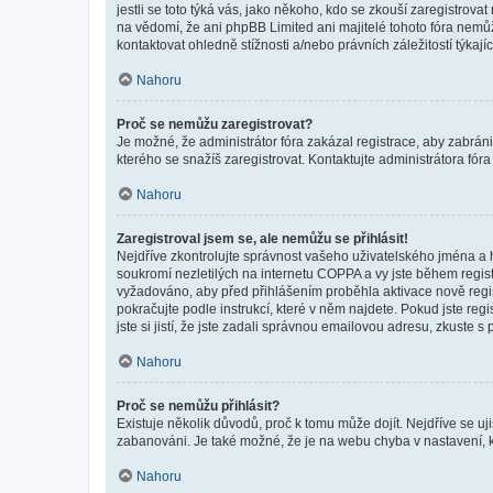
jestli se toto týká vás, jako někoho, kdo se zkouší zaregistro
na vědomí, že ani phpBB Limited ani majitelé tohoto fóra nem
kontaktovat ohledně stížnosti a/nebo právních záležitostí týkajíc
Nahoru
Proč se nemůžu zaregistrovat?
Je možné, že administrátor fóra zakázal registrace, aby zabrán
kterého se snažíš zaregistrovat. Kontaktujte administrátora fór
Nahoru
Zaregistroval jsem se, ale nemůžu se přihlásit!
Nejdříve zkontrolujte správnost vašeho uživatelského jména a 
soukromí nezletilých na internetu COPPA a vy jste během registr
vyžadováno, aby před přihlášením proběhla aktivace nově regis
pokračujte podle instrukcí, které v něm najdete. Pokud jste re
jste si jistí, že jste zadali správnou emailovou adresu, zkuste 
Nahoru
Proč se nemůžu přihlásit?
Existuje několik důvodů, proč k tomu může dojít. Nejdříve se ujis
zabanováni. Je také možné, že je na webu chyba v nastavení, k
Nahoru