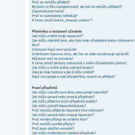
Proč se nemůžu přihlásit?
Byl jsem ve fóru zaregistrovaný, ale teď se nemůžu přihlásit?!
Zapomněl jsem heslo!
Proč se automaticky odhlašuji?
K čemu slouží funkce „Smazat cookies“?
Předvolby a nastavení uživatele
Jak můžu změnit svoje nastavení?
Jak můžu zabránit tomu, aby bylo moje uživatelské jméno zobrazeno 
fóru?
Zobrazení časů není správné!
Změnil jsem časovou zónu, ale čas se stále nezobrazuje správně!
Můj jazyk není na seznamu!
K čemu slouží obrázky zobrazené u mého uživatelského jména?
Jak můžu u svého jména zobrazit avatar?
Jaká je moje hodnost a jak ji můžu změnit?
Když chci poslat e-mail uživateli fóra, musím se přihlásit?
Psaní příspěvků
Jak můžu vytvořit nové téma nebo poslat odpověď?
Jak můžu upravit nebo smazat příspěvek?
Jak můžu přidat ke svým příspěvků podpis?
Jak můžu vytvořit hlasování/anketu?
Proč nemůžu přidat do hlasování více možností?
Jak můžu upravit nebo smazat hlasování?
Proč nemám přístup do určitého fóra?
Proč nemůžu posílat přílohy?
Proč jsem obdržel varování?
Jak můžu moderátorovi nahlásit příspěvek?