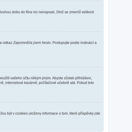
louhou dobu do fóra nic nenapsali, čímž se zmenší velikost
 na odkaz
Zapomněl/a jsem heslo
. Postupujte podle instrukcí a
eužití vašeho účtu někým jiným. Abyste zůstali přihlášeni,
vně, internetové kavárně, počítačové učebně atd. Pokud toto
ou být v cookies uloženy informace o tom, které příspěvky jste