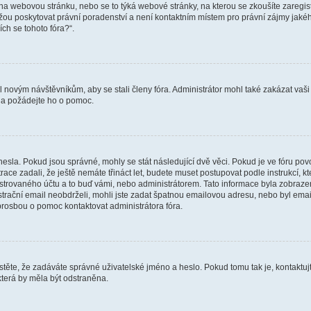
vat na webovou stránku, nebo se to týká webové stránky, na kterou se zkoušíte zareg
ůžou poskytovat právní poradenství a není kontaktním místem pro právní zájmy ja
ích se tohoto fóra?“.
il novým návštěvníkům, aby se stali členy fóra. Administrátor mohl také zakázat va
a a požádejte ho o pomoc.
hesla. Pokud jsou správné, mohly se stát následující dvě věci. Pokud je ve fóru 
ace zadali, že ještě nemáte třináct let, budete muset postupovat podle instrukcí, kt
trovaného účtu a to buď vámi, nebo administrátorem. Tato informace byla zobrazena
gistrační email neobdrželi, mohli jste zadat špatnou emailovou adresu, nebo byl em
s prosbou o pomoc kontaktovat administrátora fóra.
těte, že zadáváte správné uživatelské jméno a heslo. Pokud tomu tak je, kontaktujte a
terá by měla být odstraněna.