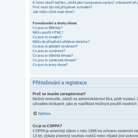
K čemu slouží tlačítko „Uložit jako rozepsanou zprávu“ zobrazené při
Proč musí být můj příspěvek schválen?
Jak můžu oživit moje téma?
Formátování a druhy témat
Co jsou to BBKódy?
Můžu použít HTML?
Co jsou to smajlíci?
Můžu do příspěvků přidávat obrázky?
Co jsou to globální oznámení?
Co jsou to oznámení?
Co jsou to důležitá témata?
Co jsou to zamknutá témata?
Co jsou to ikony témat?
Přihlašování a registrace
Proč se musím zaregistrovat?
Možná nemusíte, záleží na administrátorovi fóra, jestli nastaví,
uživatele dostupné, jako je například možnost použití vlastních
Nahoru
Co je to COPPA?
COPPA je americký zákon z roku 1998 na ochranu soukromí nezl
13 let, získaly písemný souhlas rodičů nebo nějaké jiné potvrze