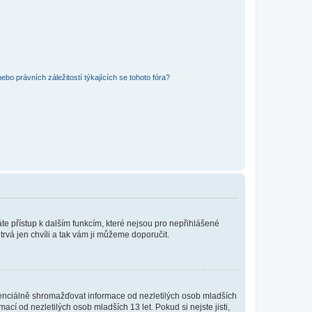
bo právních záležitostí týkajících se tohoto fóra?
káte přístup k dalším funkcím, které nejsou pro nepřihlášené
trvá jen chvíli a tak vám ji můžeme doporučit.
enciálně shromažďovat informace od nezletilých osob mladších
í od nezletilých osob mladších 13 let. Pokud si nejste jisti,