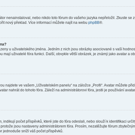
or nenainstaloval, nebo nikdo toto fórum do vašeho jazyka nepřeložil. Zkuste se ze
ořit nový překlad. Více informací můžete najít na webu
phpBB
®.
éna?
azeny u uživatelského jména. Jedním z nich jsou obrázky asociované s vaší hodnost
jakou mají uživatelé fóra funkci. Další, obvykle větší obrázek, je známý jako avatar
ou najdete ve vašem „Uživatelském panelu“ na záložce „Profil“. Avatar můžete přida
vatar nahrát do tohoto fóra. Záleží na administrátorovi fóra, jestli je používání ava
ndikují počet příspěvků, které jste do fóra odeslali, nebo slouží k identifikaci urč
protože jsou nastaveny administrátorem fóra. Prosím, nezatěžujte fórum zbytečným 
or jednoduše sníží váš počet příspěvků.