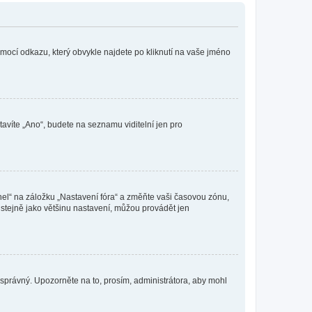
omocí odkazu, který obvykle najdete po kliknutí na vaše jméno
tavíte „Ano“, budete na seznamu viditelní jen pro
nel“ na záložku „Nastavení fóra“ a změňte vaši časovou zónu,
stejně jako většinu nastavení, můžou provádět jen
nesprávný. Upozorněte na to, prosím, administrátora, aby mohl