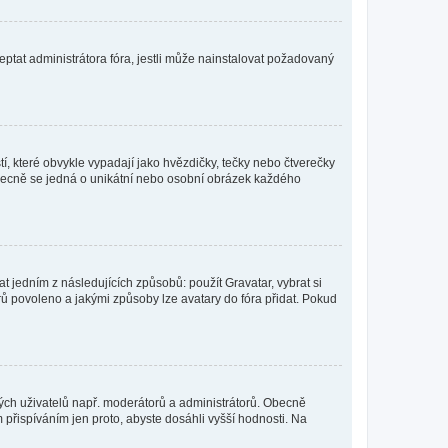
ptat administrátora fóra, jestli může nainstalovat požadovaný
í, které obvykle vypadají jako hvězdičky, tečky nebo čtverečky
 a obecně se jedná o unikátní nebo osobní obrázek každého
t jedním z následujících způsobů: použít Gravatar, vybrat si
tarů povoleno a jakými způsoby lze avatary do fóra přidat. Pokud
itých uživatelů např. moderátorů a administrátorů. Obecně
přispíváním jen proto, abyste dosáhli vyšší hodnosti. Na