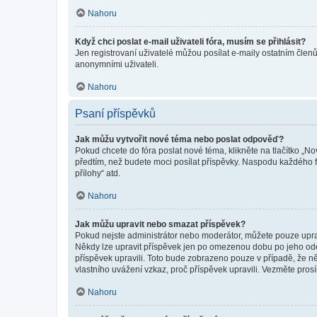
Nahoru
Když chci poslat e-mail uživateli fóra, musím se přihlásit?
Jen registrovaní uživatelé můžou posílat e-maily ostatním členů
anonymními uživateli.
Nahoru
Psaní příspěvků
Jak můžu vytvořit nové téma nebo poslat odpověď?
Pokud chcete do fóra poslat nové téma, klikněte na tlačítko „No
předtím, než budete moci posílat příspěvky. Naspodu každého fó
přílohy“ atd.
Nahoru
Jak můžu upravit nebo smazat příspěvek?
Pokud nejste administrátor nebo moderátor, můžete pouze upravo
Někdy lze upravit příspěvek jen po omezenou dobu po jeho odesl
příspěvek upravili. Toto bude zobrazeno pouze v případě, že n
vlastního uvážení vzkaz, proč příspěvek upravili. Vezměte pr
Nahoru