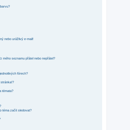
 barvu?
ný nebo urážlivý e-mail!
o/z mého seznamu přátel nebo nepřátel?
jednotlivých fórech?
 stránka!?
 a témata?
?
o téma začít sledovat?
?