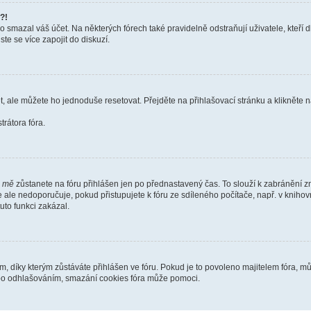
?!
smazal váš účet. Na některých fórech také pravidelně odstraňují uživatele, kteří d
te se více zapojit do diskuzí.
t, ale můžete ho jednoduše resetovat. Přejděte na přihlašovací stránku a klikněte
rátora fóra.
i mě
zůstanete na fóru přihlášen jen po přednastavený čas. To slouží k zabránění zn
se ale nedoporučuje, pokud přistupujete k fóru ze sdíleného počítače, např. v kniho
tuto funkci zakázal.
díky kterým zůstáváte přihlášen ve fóru. Pokud je to povoleno majitelem fóra, můž
nebo odhlašováním, smazání cookies fóra může pomoci.