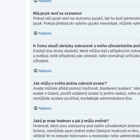
Nahoru
Můj jazyk není na seznamu!
Pokud váš jazyk není na seznamu jazyků, tak ho buď administrát
jazyk. Pokud překlad do vašeho jazyku neexistuje, můžete vytv
Nahoru
K čemu slouží obrázky zobrazené u mého uživatelského jm
Existují dva druhy obrázků, které můžou být v příspěvcích zobr
a indikují, kolik příspěvků jste odeslali, nebo pomáhají určit 
uživatele.
Nahoru
Jak můžu u svého jména zobrazit avatar?
Avatar můžete přidat pomocí možnosti „Nastavení avataru“, kter
avatar v Galerii, použít vzdálený avatar (z jiného webu), nebo a
nemůžete avatary používat, kontaktujte administrátora fóra.
Nahoru
Jaká je moje hodnost a jak ji můžu změnit?
Hodnosti, které jsou zobrazeny pod vaším uživatelským jménem, i
řečeno, nemůžete sami změnit znění žádných hodností ve fóru, 
většině fór to nebude tolerováno a moderátor nebo administrát