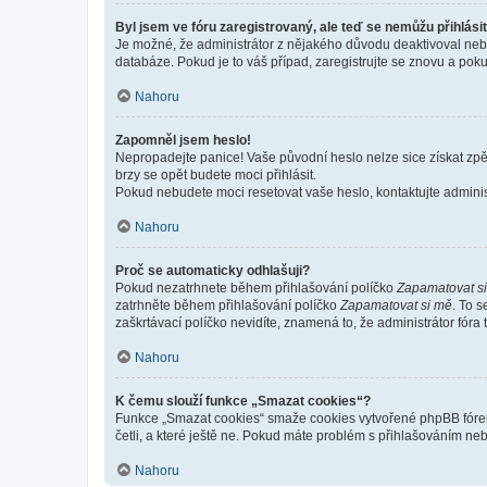
Byl jsem ve fóru zaregistrovaný, ale teď se nemůžu přihlásit
Je možné, že administrátor z nějakého důvodu deaktivoval nebo 
databáze. Pokud je to váš případ, zaregistrujte se znovu a pokus
Nahoru
Zapomněl jsem heslo!
Nepropadejte panice! Vaše původní heslo nelze sice získat zpě
brzy se opět budete moci přihlásit.
Pokud nebudete moci resetovat vaše heslo, kontaktujte administ
Nahoru
Proč se automaticky odhlašuji?
Pokud nezatrhnete během přihlašování políčko
Zapamatovat s
zatrhněte během přihlašování políčko
Zapamatovat si mě
. To 
zaškrtávací políčko nevidíte, znamená to, že administrátor fóra 
Nahoru
K čemu slouží funkce „Smazat cookies“?
Funkce „Smazat cookies“ smaže cookies vytvořené phpBB fórem, 
četli, a které ještě ne. Pokud máte problém s přihlašováním 
Nahoru