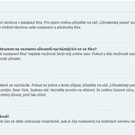
ení uložena v databázi fóra. Pro jejich změnu přejděte na váš „Uživatelský panel“ p
i změnit všechna vaše nastavení a předvolby fóra.
obrazeno na seznamu uživatelů nacházejících se ve fóru?
né nastavení fóra“ najdete možnost
Skrýt můj online stav
. Pokud u této možnosti nas
rytý uživatel.
teré se nacházíte. Pokud se jedná o tento případ, přejděte na váš „Uživatelský pa
a, Londýn, New York, Sydney atd. Vezměte prosím na vědomí, že změnu časové zóny, 
 dobrý důvod, proč tak učinit.
rávně!
ě, ale čas se stále zobrazuje nesprávně, pak je čas nastavený na hodinách serveru 