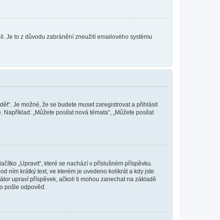
olil. Je to z důvodu zabránění zneužití emailového systému
dět“. Je možné, že se budete muset zaregistrovat a přihlásit
 Například: „Můžete posílat nová témata“, „Můžete posílat
čítko „Upravit“, které se nachází v příslušném příspěvku.
 ním krátký text, ve kterém je uvedeno kolikrát a kdy jste
átor upraví příspěvek, ačkoli ti mohou zanechat na základě
do pošle odpověď.