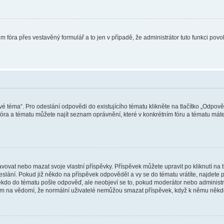
m fóra přes vestavěný formulář a to jen v případě, že administrátor tuto funkci pov
vé téma“. Pro odeslání odpovědi do existujícího tématu klikněte na tlačítko „Odpově
ra a tématu můžete najít seznam oprávnění, které v konkrétním fóru a tématu máte.
vat nebo mazat svoje vlastní příspěvky. Příspěvek můžete upravit po kliknutí na tla
ání. Pokud již někdo na příspěvek odpověděl a vy se do tématu vrátíte, najdete pod
ěkdo do tématu pošle odpověď, ale neobjeví se to, pokud moderátor nebo administr
osím na vědomí, že normální uživatelé nemůžou smazat příspěvek, když k němu něk