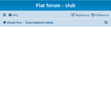
Fiat forum - club
FAQ
Registrovat
Přihlásit se
H
Obsah fóra
Často kladené otázky
l
e
d
a
t