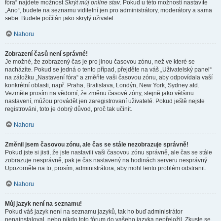
fóra“ najdete možnost
Skrýt můj online stav
. Pokud u této možnosti nastavíte
„Ano“, budete na seznamu viditelní jen pro administrátory, moderátory a sama
sebe. Budete počítán jako skrytý uživatel.
Nahoru
Zobrazení časů není správné!
Je možné, že zobrazený čas je pro jinou časovou zónu, než ve které se
nacházíte. Pokud se jedná o tento případ, přejděte na váš „Uživatelský panel“
na záložku „Nastavení fóra“ a změňte vaši časovou zónu, aby odpovídala vaší
konkrétní oblasti, např. Praha, Bratislava, Londýn, New York, Sydney atd.
Vezměte prosím na vědomí, že změnu časové zóny, stejně jako většinu
nastavení, můžou provádět jen zaregistrovaní uživatelé. Pokud ještě nejste
registrováni, toto je dobrý důvod, proč tak učinit.
Nahoru
Změnil jsem časovou zónu, ale čas se stále nezobrazuje správně!
Pokud jste si jisti, že jste nastavili vaši časovou zónu správně, ale čas se stále
zobrazuje nesprávně, pak je čas nastavený na hodinách serveru nesprávný.
Upozorněte na to, prosím, administrátora, aby mohl tento problém odstranit.
Nahoru
Můj jazyk není na seznamu!
Pokud váš jazyk není na seznamu jazyků, tak ho buď administrátor
nenainstaloval, nebo nikdo toto fórum do vašeho jazyka nepřeložil. Zkuste se