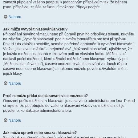
zamezit připojení vašeho podpisu k jednotlivým příspěvkům tak, že během
psaní příspěvku zrušíte zaškrtnutí možnosti
Připojit podpis
.
Nahoru
Jak můžu vytvořit hlasování/anketu?
Při posílání nového tématu, nebo při úpravě prvního příspěvku tématu, klikněte
na záložku „Vytvořit hlasování“ pod hlavním formulářem pro text příspěvku.
Pokud tuto záložku nevidíte, nemáte potřebné oprávnění k vytvoření hlasování.
Vložte „Hlasovací otázku“ a nejméně dvě „Možnosti hlasování“, ujistěte se, že
je každá možnost napsaná v textovém poli na vlastním řádku. Můžete také
nastavit počet možností, které uživatel může během hlasování vybrat (v poli
„Možností na uživatele“), časové omezení trvání hlasování ve dnech (0 pro
časově neomezené hlasování) a nakonec můžete povolit uživatelům měnit
jejich hlasy.
Nahoru
Proč nemůžu přidat do hlasování více možností?
Omezení počtu možností v hlasování je nastaveno administrátorem fóra. Pokud
si myslíte, že potřebujete do vašeho hlasování vložit více možností než je
povoleno, kontaktujte administrátora fóra.
Nahoru
Jak můžu upravit nebo smazat hlasování?
Stejně jako v případě příspěvků může být hlasování upraveno pouze jeho