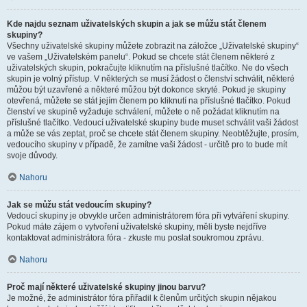
Kde najdu seznam uživatelských skupin a jak se můžu stát členem
skupiny?
Všechny uživatelské skupiny můžete zobrazit na záložce „Uživatelské skupiny“
ve vašem „Uživatelském panelu“. Pokud se chcete stát členem některé z
uživatelských skupin, pokračujte kliknutím na příslušné tlačítko. Ne do všech
skupin je volný přístup. V některých se musí žádost o členství schválit, některé
můžou být uzavřené a některé můžou být dokonce skryté. Pokud je skupiny
otevřená, můžete se stát jejím členem po kliknutí na příslušné tlačítko. Pokud
členství ve skupině vyžaduje schválení, můžete o ně požádat kliknutím na
příslušné tlačítko. Vedoucí uživatelské skupiny bude muset schválit vaši žádost
a může se vás zeptat, proč se chcete stát členem skupiny. Neobtěžujte, prosím,
vedoucího skupiny v případě, že zamítne vaši žádost - určitě pro to bude mít
svoje důvody.
Nahoru
Jak se můžu stát vedoucím skupiny?
Vedoucí skupiny je obvykle určen administrátorem fóra při vytváření skupiny.
Pokud máte zájem o vytvoření uživatelské skupiny, měli byste nejdříve
kontaktovat administrátora fóra - zkuste mu poslat soukromou zprávu.
Nahoru
Proč mají některé uživatelské skupiny jinou barvu?
Je možné, že administrátor fóra přiřadil k členům určitých skupin nějakou