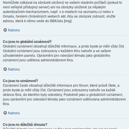
Nemůžete odkázat na obrázek uložený ve vašem vlastním počítači (pokud to
není veřejně přístupný server) ani na obrázky uložené za nějakým
autentizačním mechanizmem, např. v e-mailech na seznamu.cz nebo v
Gmailu, heslem chráněných webech atd. Aby se obrázek zobrazil, vložte
adresu, která k němu vede do BBKódu [img].
Nahoru
Co jsou to globální oznámení?
Globální oznámení obsahují důležité informace, a proto byste je měli vždy číst.
Globální oznámení jsou zobrazeny v každém fóru nahoře a ve vašem
uživatelském panelu. Oprávnění pro odeslání tématu jako globálního
oznámení jsou udělena administrátorem fóra.
Nahoru
Co jsou to oznámení?
Oznámení často obsahují důležité informace pro fórum, které právě čtete, a
proto byste je měli vždy číst. Oznámení jsou zobrazeny nahoře na každé
stránce fóra, do kterého byly odeslány. Podobně jako u globálních oznámení,
jsou oprávnění pro odeslání tématu jako oznámení udělována administrátorem
fóra.
Nahoru
Co jsou to důležitá témata?