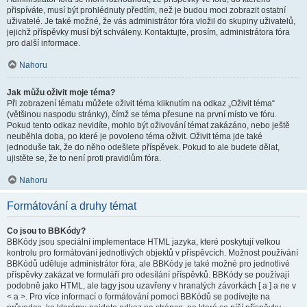
přispíváte, musí být prohlédnuty předtím, než je budou moci zobrazit ostatní
uživatelé. Je také možné, že vás administrátor fóra vložil do skupiny uživatelů,
jejichž příspěvky musí být schváleny. Kontaktujte, prosím, administrátora fóra
pro další informace.
Nahoru
Jak můžu oživit moje téma?
Při zobrazení tématu můžete oživit téma kliknutím na odkaz „Oživit téma“
(většinou naspodu stránky), čímž se téma přesune na první místo ve fóru.
Pokud tento odkaz nevidíte, mohlo být oživování témat zakázáno, nebo ještě
neuběhla doba, po které je povoleno téma oživit. Oživit téma jde také
jednoduše tak, že do něho odešlete příspěvek. Pokud to ale budete dělat,
ujistěte se, že to není proti pravidlům fóra.
Nahoru
Formátování a druhy témat
Co jsou to BBKódy?
BBKódy jsou speciální implementace HTML jazyka, které poskytují velkou
kontrolu pro formátování jednotlivých objektů v příspěvcích. Možnost používání
BBKódů uděluje administrátor fóra, ale BBKódy je také možné pro jednotlivé
příspěvky zakázat ve formuláři pro odesílání příspěvků. BBKódy se používají
podobně jako HTML, ale tagy jsou uzavřeny v hranatých závorkách [ a ] a ne v
< a >. Pro více informací o formátování pomocí BBKódů se podívejte na