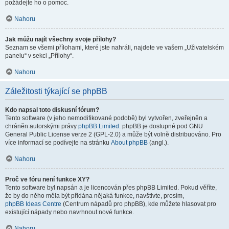
požádejte ho o pomoc.
Nahoru
Jak můžu najít všechny svoje přílohy?
Seznam se všemi přílohami, které jste nahráli, najdete ve vašem „Uživatelském
panelu“ v sekci „Přílohy“.
Nahoru
Záležitosti týkající se phpBB
Kdo napsal toto diskusní fórum?
Tento software (v jeho nemodifikované podobě) byl vytvořen, zveřejněn a
chráněn autorskými právy
phpBB Limited
. phpBB je dostupné pod GNU
General Public License verze 2 (GPL-2.0) a může být volně distribuováno. Pro
více informací se podívejte na stránku
About phpBB
(angl.).
Nahoru
Proč ve fóru není funkce XY?
Tento software byl napsán a je licencován přes phpBB Limited. Pokud věříte,
že by do něho měla být přidána nějaká funkce, navštivte, prosím,
phpBB Ideas Centre
(Centrum nápadů pro phpBB), kde můžete hlasovat pro
existující nápady nebo navrhnout nové funkce.
Nahoru