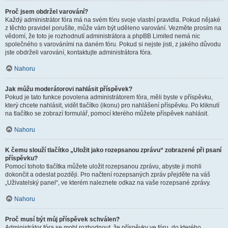
Proč jsem obdržel varování?
Každý administrátor fóra má na svém fóru svoje vlastní pravidla. Pokud nějaké
z těchto pravidel porušíte, může vám být uděleno varování. Vezměte prosím na
vědomí, že toto je rozhodnutí administrátora a phpBB Limited nemá nic
společného s varováními na daném fóru. Pokud si nejste jisti, z jakého důvodu
jste obdrželi varování, kontaktujte administrátora fóra.
Nahoru
Jak můžu moderátorovi nahlásit příspěvek?
Pokud je tato funkce povolena administrátorem fóra, měli byste v příspěvku,
který chcete nahlásit, vidět tlačítko (ikonu) pro nahlášení příspěvku. Po kliknutí
na tlačítko se zobrazí formulář, pomocí kterého můžete příspěvek nahlásit.
Nahoru
K čemu slouží tlačítko „Uložit jako rozepsanou zprávu“ zobrazené při psaní
příspěvku?
Pomocí tohoto tlačítka můžete uložit rozepsanou zprávu, abyste ji mohli
dokončit a odeslat později. Pro načtení rozepsaných zpráv přejděte na váš
„Uživatelský panel“, ve kterém naleznete odkaz na vaše rozepsané zprávy.
Nahoru
Proč musí být můj příspěvek schválen?
Administrátor fóra se mohl rozhodnout, že příspěvky ve fóru, do kterého