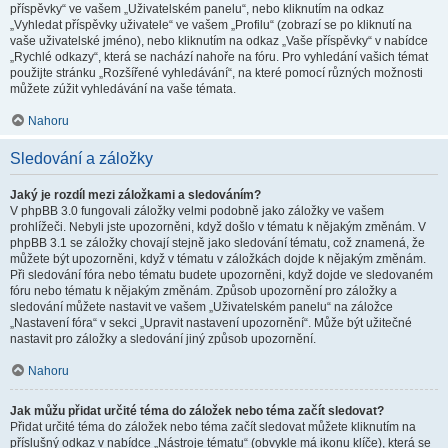
příspěvky“ ve vašem „Uživatelském panelu“, nebo kliknutím na odkaz
„Vyhledat příspěvky uživatele“ ve vašem „Profilu“ (zobrazí se po kliknutí na
vaše uživatelské jméno), nebo kliknutím na odkaz „Vaše příspěvky“ v nabídce
„Rychlé odkazy“, která se nachází nahoře na fóru. Pro vyhledání vašich témat
použijte stránku „Rozšířené vyhledávání“, na které pomocí různých možnosti
můžete zúžit vyhledávání na vaše témata.
Nahoru
Sledování a záložky
Jaký je rozdíl mezi záložkami a sledováním?
V phpBB 3.0 fungovali záložky velmi podobně jako záložky ve vašem
prohlížeči. Nebyli jste upozorněni, když došlo v tématu k nějakým změnám. V
phpBB 3.1 se záložky chovají stejně jako sledování tématu, což znamená, že
můžete být upozorněni, když v tématu v záložkách dojde k nějakým změnám.
Při sledování fóra nebo tématu budete upozorněni, když dojde ve sledovaném
fóru nebo tématu k nějakým změnám. Způsob upozornění pro záložky a
sledování můžete nastavit ve vašem „Uživatelském panelu“ na záložce
„Nastavení fóra“ v sekci „Upravit nastavení upozornění“. Může být užitečné
nastavit pro záložky a sledování jiný způsob upozornění.
Nahoru
Jak můžu přidat určité téma do záložek nebo téma začít sledovat?
Přidat určité téma do záložek nebo téma začít sledovat můžete kliknutím na
příslušný odkaz v nabídce „Nástroje tématu“ (obvykle má ikonu klíče), která se