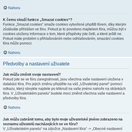
Nahoru
K čemu slouží funkce „Smazat cookies“?
Funkce „Smazat cookies“ smaže cookies vytvořené phpBB fórem, díky kterým
zůstáváte přihlášen ve fóru. Pokud je to povoleno majitelem fóra, můžou být v
cookies uloženy informace o tom, které příspěvky jste četli, a které ještě ne.
Pokud máte problém s přihlašováním nebo odhlašováním, smazání cookies
fóra může pomoci.
Nahoru
Předvolby a nastavení uživatele
Jak můžu změnit svoje nastavení?
Pokud jste se ve fóru zaregistrovali, jsou všechna vaše nastavení uložena v
databázi fóra. Pro jejich změnu přejděte na váš „Uživatelský panel“ pomocí
odkazu, který obvykle najdete po kliknutí na vaše jméno nahoře na stránkách
fóra. V „Uživatelském panelu“ budete moci změnit všechna vaše nastavení a
předvolby fóra.
Nahoru
Jak můžu zabránit tomu, aby bylo moje uživatelské jméno zobrazeno na
seznamu uživatelů nacházejících se ve fóru?
V „Uživatelském panelu“ na záložce „Nastavení fóra“ -> „Obecné nastavení