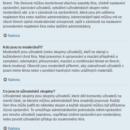
fórem. Tito členové můžou kontrolovat všechny aspekty fóra, včetně nastavení
oprávnění, banování uživatelů, vytváření uživatelských skupin nebo
moderátorů atd. a to v závislosti na oprávněních, která jsou jim udělena
majitelem fóra nebo dalšími administrátory. Administrátoři také můžou mít ve
všech fórech úplné moderátorské schopnosti, opět v závislosti na nastavení
provedeném majitelem fóra nebo dalšími administrátory.
Nahoru
Kdo jsou to moderátoři?
Moderátoři jsou uživatelé (nebo skupiny uživatelů), kteří se starají o
každodenní chod fóra. Mají pravomoc k upravování a mazání příspěvků a
zamykání, odemykání, přesunování, mazání a rozdělování témat ve fórech,
která moderují. Obecně jsou moderátoři přítomni, aby zabraňovali uživatelů v
psaní mimo téma nebo v posílání hanlivých nebo urážlivých materiálů.
Nahoru
Co jsou to uživatelské skupiny?
Uživatelské skupiny jsou skupiny uživatelů, které dělí komunitu uživatelů na
menší části, se kterými můžou administrátoři fóra snadněji pracovat. Každý
člen fóra může patřit do několika skupin a každé skupině můžou být přiřazena
různá oprávnění. To umožňuje administrátorům jednoduše měnit oprávnění
pro mnoho uživatelů najednou, například změnit oprávnění pro moderátory,
nebo povolit uživatelům přístup do soukromého fóra.
Nahoru