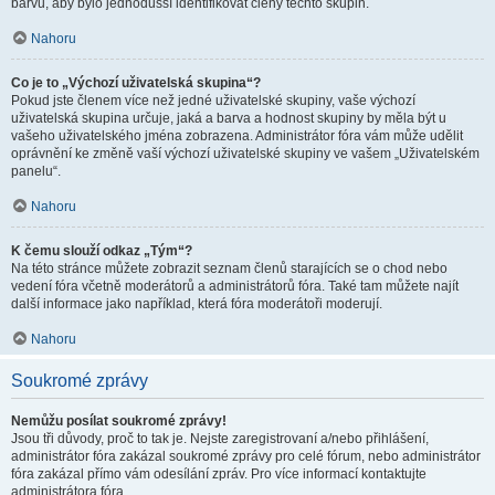
barvu, aby bylo jednodušší identifikovat členy těchto skupin.
Nahoru
Co je to „Výchozí uživatelská skupina“?
Pokud jste členem více než jedné uživatelské skupiny, vaše výchozí
uživatelská skupina určuje, jaká a barva a hodnost skupiny by měla být u
vašeho uživatelského jména zobrazena. Administrátor fóra vám může udělit
oprávnění ke změně vaší výchozí uživatelské skupiny ve vašem „Uživatelském
panelu“.
Nahoru
K čemu slouží odkaz „Tým“?
Na této stránce můžete zobrazit seznam členů starajících se o chod nebo
vedení fóra včetně moderátorů a administrátorů fóra. Také tam můžete najít
další informace jako například, která fóra moderátoři moderují.
Nahoru
Soukromé zprávy
Nemůžu posílat soukromé zprávy!
Jsou tři důvody, proč to tak je. Nejste zaregistrovaní a/nebo přihlášení,
administrátor fóra zakázal soukromé zprávy pro celé fórum, nebo administrátor
fóra zakázal přímo vám odesílání zpráv. Pro více informací kontaktujte
administrátora fóra.