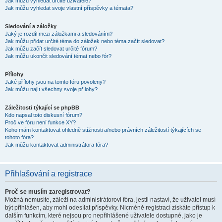
Jak můžu vyhledat určité uživatele?
Jak můžu vyhledat svoje vlastní příspěvky a témata?
Sledování a záložky
Jaký je rozdíl mezi záložkami a sledováním?
Jak můžu přidat určité téma do záložek nebo téma začít sledovat?
Jak můžu začít sledovat určité fórum?
Jak můžu ukončit sledování témat nebo fór?
Přílohy
Jaké přílohy jsou na tomto fóru povoleny?
Jak můžu najít všechny svoje přílohy?
Záležitosti týkající se phpBB
Kdo napsal toto diskusní fórum?
Proč ve fóru není funkce XY?
Koho mám kontaktovat ohledně stížnosti a/nebo právních záležitostí týkajících se
tohoto fóra?
Jak můžu kontaktovat administrátora fóra?
Přihlašování a registrace
Proč se musím zaregistrovat?
Možná nemusíte, záleží na administrátorovi fóra, jestli nastaví, že uživatel musí
být přihlášen, aby mohl odesílat příspěvky. Nicméně registrací získáte přístup k
dalším funkcím, které nejsou pro nepřihlášené uživatele dostupné, jako je