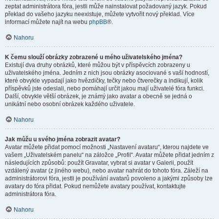
zeptat administrátora fóra, jestli může nainstalovat požadovaný jazyk. Pokud
překlad do vašeho jazyku neexistuje, můžete vytvořit nový překlad. Více
informací můžete najít na webu
phpBB
®.
Nahoru
K čemu slouží obrázky zobrazené u mého uživatelského jména?
Existují dva druhy obrázků, které můžou být v příspěvcích zobrazeny u
uživatelského jména. Jedním z nich jsou obrázky asociované s vaší hodností,
které obvykle vypadají jako hvězdičky, tečky nebo čtverečky a indikují, kolik
příspěvků jste odeslali, nebo pomáhají určit jakou mají uživatelé fóra funkci.
Další, obvykle větší obrázek, je známý jako avatar a obecně se jedná o
unikátní nebo osobní obrázek každého uživatele.
Nahoru
Jak můžu u svého jména zobrazit avatar?
Avatar můžete přidat pomocí možnosti „Nastavení avataru“, kterou najdete ve
vašem „Uživatelském panelu“ na záložce „Profil“. Avatar můžete přidat jedním z
následujících způsobů: použít Gravatar, vybrat si avatar v Galerii, použít
vzdálený avatar (z jiného webu), nebo avatar nahrát do tohoto fóra. Záleží na
administrátorovi fóra, jestli je používání avatarů povoleno a jakými způsoby lze
avatary do fóra přidat. Pokud nemůžete avatary používat, kontaktujte
administrátora fóra.
Nahoru