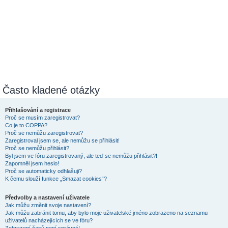
Často kladené otázky
Přihlašování a registrace
Proč se musím zaregistrovat?
Co je to COPPA?
Proč se nemůžu zaregistrovat?
Zaregistroval jsem se, ale nemůžu se přihlásit!
Proč se nemůžu přihlásit?
Byl jsem ve fóru zaregistrovaný, ale teď se nemůžu přihlásit?!
Zapomněl jsem heslo!
Proč se automaticky odhlašuji?
K čemu slouží funkce „Smazat cookies“?
Předvolby a nastavení uživatele
Jak můžu změnit svoje nastavení?
Jak můžu zabránit tomu, aby bylo moje uživatelské jméno zobrazeno na seznamu
uživatelů nacházejících se ve fóru?