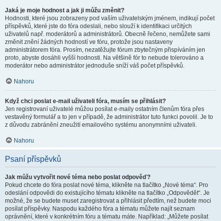
Jaká je moje hodnost a jak ji můžu změnit?
Hodnosti, které jsou zobrazeny pod vaším uživatelským jménem, indikují počet
příspěvků, které jste do fóra odeslali, nebo slouží k identifikaci určitých
uživatelů např. moderátorů a administrátorů. Obecně řečeno, nemůžete sami
změnit znění žádných hodností ve fóru, protože jsou nastaveny
administrátorem fóra. Prosím, nezatěžujte fórum zbytečným přispíváním jen
proto, abyste dosáhli vyšší hodnosti. Na většině fór to nebude tolerováno a
moderátor nebo administrátor jednoduše sníží váš počet příspěvků.
Nahoru
Když chci poslat e-mail uživateli fóra, musím se přihlásit?
Jen registrovaní uživatelé můžou posílat e-maily ostatním členům fóra přes
vestavěný formulář a to jen v případě, že administrátor tuto funkci povolil. Je to
z důvodu zabránění zneužití emailového systému anonymními uživateli.
Nahoru
Psaní příspěvků
Jak můžu vytvořit nové téma nebo poslat odpověď?
Pokud chcete do fóra poslat nové téma, klikněte na tlačítko „Nové téma“. Pro
odeslání odpovědi do existujícího tématu klikněte na tlačítko „Odpovědět“. Je
možné, že se budete muset zaregistrovat a přihlásit předtím, než budete moci
posílat příspěvky. Naspodu každého fóra a tématu můžete najít seznam
oprávnění, které v konkrétním fóru a tématu máte. Například: „Můžete posílat