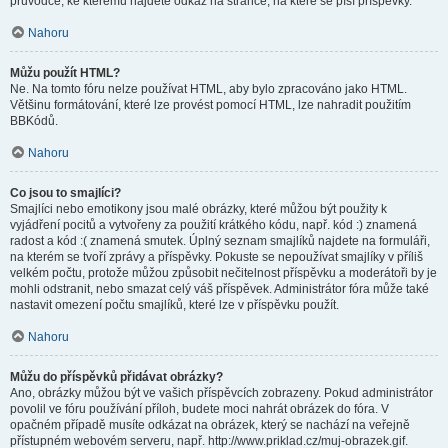
průvodce, ke kterému najdete odkaz na stránce, na které se píší příspěvky.
Nahoru
Můžu použít HTML?
Ne. Na tomto fóru nelze používat HTML, aby bylo zpracováno jako HTML.
Většinu formátování, které lze provést pomocí HTML, lze nahradit použitím
BBKódů.
Nahoru
Co jsou to smajlíci?
Smajlíci nebo emotikony jsou malé obrázky, které můžou být použity k
vyjádření pocitů a vytvořeny za použití krátkého kódu, např. kód :) znamená
radost a kód :( znamená smutek. Úplný seznam smajlíků najdete na formuláři,
na kterém se tvoří zprávy a příspěvky. Pokuste se nepoužívat smajlíky v příliš
velkém počtu, protože můžou způsobit nečitelnost příspěvku a moderátoři by je
mohli odstranit, nebo smazat celý váš příspěvek. Administrátor fóra může také
nastavit omezení počtu smajlíků, které lze v příspěvku použít.
Nahoru
Můžu do příspěvků přidávat obrázky?
Ano, obrázky můžou být ve vašich příspěvcích zobrazeny. Pokud administrátor
povolil ve fóru používání příloh, budete moci nahrát obrázek do fóra. V
opačném případě musíte odkázat na obrázek, který se nachází na veřejně
přístupném webovém serveru, např. http://www.priklad.cz/muj-obrazek.gif.