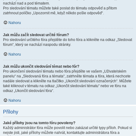
nachází nad a pod tématem.
Pro sledování tématu můžete také poslat do tématu odpověď a přitom
zatrhnout políčko „Upozornit mě, když někdo pošle odpověď“.
Nahoru
Jak můžu začít sledovat určité fórum?
Pro sledování určitého fóra přejděte do toho fóra a klikněte na odkaz „Sledovat
fórum“, který se nachází naspodu stránky.
Nahoru
Jak můžu ukončit sledování témat nebo fór?
Pro ukončení sledování tématu nebo fóra přejděte ve vašem „Uživatelském
panelu“ na „Sledovaná fóra a témata“, zatrhněte témata a fóra, která nechcete
nadále sledovat a klikněte na tlačítko „Ukončit sledování označených“. Můžete
také kliknout v tématu na odkaz „Ukončit sledování tématu“ nebo ve fóru na
odkaz „Ukončit sledování fóra“.
Nahoru
Přílohy
Jaké přílohy jsou na tomto fóru povoleny?
Každý administrátor fóra může povolit nebo zakázat určité typy příloh. Pokud si
nejste jisti, jaké přílohy můžete nahrát, kontaktujte administrátora fóra a