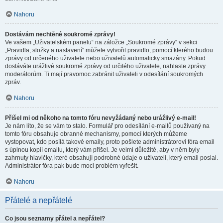
Nahoru
Dostávám nechtěné soukromé zprávy!
Ve vašem „Uživatelském panelu“ na záložce „Soukromé zprávy“ v sekci
„Pravidla, složky a nastavení“ můžete vytvořit pravidlo, pomocí kterého budou
zprávy od určeného uživatele nebo uživatelů automaticky smazány. Pokud
dostáváte urážlivé soukromé zprávy od určitého uživatele, nahlaste zprávy
moderátorům. Ti mají pravomoc zabránit uživateli v odesílání soukromých
zpráv.
Nahoru
Přišel mi od někoho na tomto fóru nevyžádaný nebo urážlivý e-mail!
Je nám líto, že se vám to stalo. Formulář pro odesílání e-mailů používaný na
tomto fóru obsahuje obranné mechanismy, pomocí kterých můžeme
vystopovat, kdo posílá takové emaily, proto pošlete administrátorovi fóra email
s úplnou kopií emailu, který vám přišel. Je velmi důležité, aby v něm byly
zahrnuty hlavičky, které obsahují podrobné údaje o uživateli, který email poslal.
Administrátor fóra pak bude moci problém vyřešit.
Nahoru
Přátelé a nepřátelé
Co jsou seznamy přátel a nepřátel?