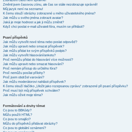
Zobrazení časů není správné!
Změnil jsem časovou zónu, ale čas se stále nezobrazuje správně!
Můj jazyk není na seznamu!
K čemu slouží obrázky zobrazené u mého uživatelského jména?
Jak můžu u svého jména zobrazit avatar?
Jaká je moje hodnost a jak ji můžu změnit?
Když chci poslat e-mail uživateli fóra, musím se přihlásit?
Psaní příspěvků
Jak můžu vytvořit nové téma nebo poslat odpověď?
Jak můžu upravit nebo smazat příspěvek?
Jak můžu přidat ke svým příspěvků podpis?
Jak můžu vytvořit hlasování/anketu?
Proč nemůžu přidat do hlasování více možností?
Jak můžu upravit nebo smazat hlasování?
Proč nemám přístup do určitého fóra?
Proč nemůžu posílat přílohy?
Proč jsem obdržel varování?
Jak můžu moderátorovi nahlásit příspěvek?
K čemu slouží tlačítko „Uložit jako rozepsanou zprávu“ zobrazené při psaní příspěvku?
Proč musí být můj příspěvek schválen?
Jak můžu oživit moje téma?
Formátování a druhy témat
Co jsou to BBKódy?
Můžu použít HTML?
Co jsou to smajlíci?
Můžu do příspěvků přidávat obrázky?
Co jsou to globální oznámení?