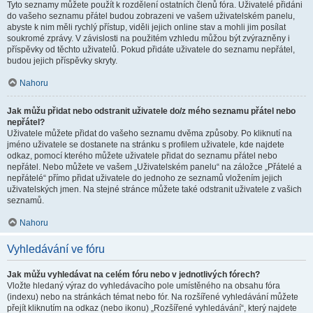
Tyto seznamy můžete použít k rozdělení ostatních členů fóra. Uživatelé přidáni
do vašeho seznamu přátel budou zobrazeni ve vašem uživatelském panelu,
abyste k nim měli rychlý přístup, viděli jejich online stav a mohli jim posílat
soukromé zprávy. V závislosti na použitém vzhledu můžou být zvýrazněny i
příspěvky od těchto uživatelů. Pokud přidáte uživatele do seznamu nepřátel,
budou jejich příspěvky skryty.
Nahoru
Jak můžu přidat nebo odstranit uživatele do/z mého seznamu přátel nebo
nepřátel?
Uživatele můžete přidat do vašeho seznamu dvěma způsoby. Po kliknutí na
jméno uživatele se dostanete na stránku s profilem uživatele, kde najdete
odkaz, pomocí kterého můžete uživatele přidat do seznamu přátel nebo
nepřátel. Nebo můžete ve vašem „Uživatelském panelu“ na záložce „Přátelé a
nepřátelé“ přímo přidat uživatele do jednoho ze seznamů vložením jejich
uživatelských jmen. Na stejné stránce můžete také odstranit uživatele z vašich
seznamů.
Nahoru
Vyhledávání ve fóru
Jak můžu vyhledávat na celém fóru nebo v jednotlivých fórech?
Vložte hledaný výraz do vyhledávacího pole umístěného na obsahu fóra
(indexu) nebo na stránkách témat nebo fór. Na rozšířené vyhledávání můžete
přejít kliknutím na odkaz (nebo ikonu) „Rozšířené vyhledávání“, který najdete