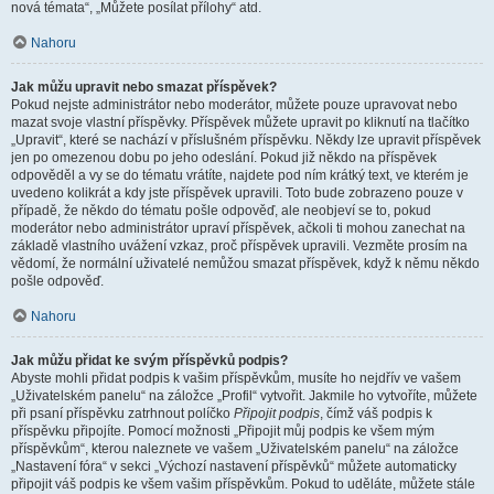
nová témata“, „Můžete posílat přílohy“ atd.
Nahoru
Jak můžu upravit nebo smazat příspěvek?
Pokud nejste administrátor nebo moderátor, můžete pouze upravovat nebo
mazat svoje vlastní příspěvky. Příspěvek můžete upravit po kliknutí na tlačítko
„Upravit“, které se nachází v příslušném příspěvku. Někdy lze upravit příspěvek
jen po omezenou dobu po jeho odeslání. Pokud již někdo na příspěvek
odpověděl a vy se do tématu vrátíte, najdete pod ním krátký text, ve kterém je
uvedeno kolikrát a kdy jste příspěvek upravili. Toto bude zobrazeno pouze v
případě, že někdo do tématu pošle odpověď, ale neobjeví se to, pokud
moderátor nebo administrátor upraví příspěvek, ačkoli ti mohou zanechat na
základě vlastního uvážení vzkaz, proč příspěvek upravili. Vezměte prosím na
vědomí, že normální uživatelé nemůžou smazat příspěvek, když k němu někdo
pošle odpověď.
Nahoru
Jak můžu přidat ke svým příspěvků podpis?
Abyste mohli přidat podpis k vašim příspěvkům, musíte ho nejdřív ve vašem
„Uživatelském panelu“ na záložce „Profil“ vytvořit. Jakmile ho vytvoříte, můžete
při psaní příspěvku zatrhnout políčko
Připojit podpis
, čímž váš podpis k
příspěvku připojíte. Pomocí možnosti „Připojit můj podpis ke všem mým
příspěvkům“, kterou naleznete ve vašem „Uživatelském panelu“ na záložce
„Nastavení fóra“ v sekci „Výchozí nastavení příspěvků“ můžete automaticky
připojit váš podpis ke všem vašim příspěvkům. Pokud to uděláte, můžete stále