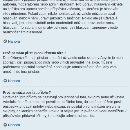
autorem, moderátorem nebo administrátorem. Pro úpravu hlasování klikněte
na tlačítko pro úpravu prvního příspěvku v tématu, ke kterému je hlasování
vždy připojeno. Pokud zatím nikdo nehlasoval, uživatelé můžou smazat
hlasování nebo v něm upravit jakoukoliv možnost. Pokud ale již uživatelé
hlasovali, jen administrátoři nebo moderátoři můžou upravit nebo smazat
hlasování. To zabrání tomu, aby byly možnosti hlasování změněny v ještě
neukončeném hlasování.
Nahoru
Proč nemám přístup do určitého fóra?
Do některých fór mají přístup jen určití uživatelé nebo skupiny. Abyste je mohli
zobrazit, číst, přispívat do nich nebo v nich provádět jiné akce, můžete
potřebovat speciální oprávnění. Kontaktujte administrátora fóra, aby vám
umožnil do fóra přístup.
Nahoru
Proč nemůžu posílat přílohy?
Oprávnění pro přílohy se nastavují pro jednotlivá fóra, skupiny nebo uživatele.
Administrátor fóra nemusel povolit do určitého fóra, do kterého můžete posílat
příspěvky, přidávat přílohy, nebo možná, že posílat přílohy můžou jen určité
skupiny, do kterých nepatříte. Pokud si nejste jisti, z jakého důvodu nemůžete k
příspěvkům přidávat přílohy, kontaktujte administrátora fóra.
Nahoru