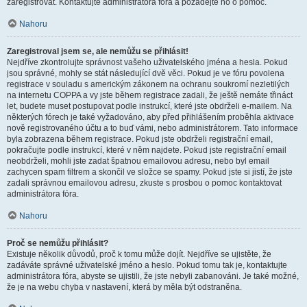
zaregistrovat. Kontaktujte administrátora fóra a požádejte ho o pomoc.
Nahoru
Zaregistroval jsem se, ale nemůžu se přihlásit!
Nejdříve zkontrolujte správnost vašeho uživatelského jména a hesla. Pokud
jsou správné, mohly se stát následující dvě věci. Pokud je ve fóru povolena
registrace v souladu s americkým zákonem na ochranu soukromí nezletilých
na internetu COPPA a vy jste během registrace zadali, že ještě nemáte třináct
let, budete muset postupovat podle instrukcí, které jste obdrželi e-mailem. Na
některých fórech je také vyžadováno, aby před přihlášením proběhla aktivace
nově registrovaného účtu a to buď vámi, nebo administrátorem. Tato informace
byla zobrazena během registrace. Pokud jste obdrželi registrační email,
pokračujte podle instrukcí, které v něm najdete. Pokud jste registrační email
neobdrželi, mohli jste zadat špatnou emailovou adresu, nebo byl email
zachycen spam filtrem a skončil ve složce se spamy. Pokud jste si jistí, že jste
zadali správnou emailovou adresu, zkuste s prosbou o pomoc kontaktovat
administrátora fóra.
Nahoru
Proč se nemůžu přihlásit?
Existuje několik důvodů, proč k tomu může dojít. Nejdříve se ujistěte, že
zadáváte správné uživatelské jméno a heslo. Pokud tomu tak je, kontaktujte
administrátora fóra, abyste se ujistili, že jste nebyli zabanováni. Je také možné,
že je na webu chyba v nastavení, která by měla být odstraněna.