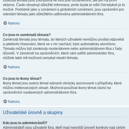
Důležitá témata jsou zobrazena ve fóru pod oznámeními, ale jen na první
stránce. Často obsahují důležité informace, proto byste je měli číst kdykoli je to
možné. Podobně jako u oznámení a globálních oznámení, jsou oprávnění pro
odeslání tématu jako důležitého udělována administrátorem fóra.
Nahoru
Co jsou to zamknutá témata?
Zamknutá témata jsou témata, do kterých uživatelé nemůžou posílat odpovědi
a jakékoliv hlasování, které se v nic nachází, bylo automaticky ukončeno.
Témata můžou být zamknuta moderátorem nebo administrátorem fóra z řady
důvodů. V závislosti na oprávněních, které vám udělil administrátor fóra,
můžete také mít možnost zamykat vlastní témata.
Nahoru
Co jsou to ikony témat?
Ikony témat jsou autory témat vybrané obrázky asociované s příspěvky, které
můžou indikovat jejich obsah. Možnost používat ikony témat závisí na
oprávněních nastavených administrátorem fóra.
Nahoru
Uživatelské úrovně a skupiny
Kdo jsou to administrátoři?
Administrátoři jsou uživatelé fóra, kteří mají nejvyšší úroveň kontroly nad celým