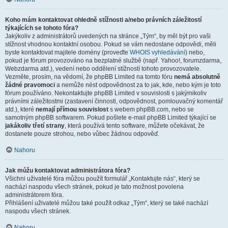
Koho mám kontaktovat ohledně stížnosti a/nebo právních záležitostí
týkajících se tohoto fóra?
Jakýkoliv z administrátorů uvedených na stránce „Tým“, by měl být pro vaši
stížnost vhodnou kontaktní osobou. Pokud se vám nedostane odpovědi, měli
byste kontaktovat majitele domény (proveďte
WHOIS vyhledávání
) nebo,
pokud je fórum provozováno na bezplatné službě (např. Yahoo!, forumzdarma,
Webzdarma atd.), vedení nebo oddělení stížností tohoto provozovatele.
Vezměte, prosím, na vědomí, že phpBB Limited na tomto fóru
nemá absolutně
žádné pravomoci
a nemůže nést odpovědnost za to jak, kde, nebo kým je toto
fórum používáno. Nekontaktujte phpBB Limited v souvislosti s jakýmikoliv
právními záležitostmi (zastavení činnosti, odpovědnost, pomlouvačný komentář
atd.), které
nemají přímou souvislost
s webem phpBB.com, nebo se
samotným phpBB softwarem. Pokud pošlete e-mail phpBB Limited týkající se
jakákoliv třetí strany
, která používá tento software, můžete očekávat, že
dostanete pouze strohou, nebo vůbec žádnou odpověď.
Nahoru
Jak můžu kontaktovat administrátora fóra?
Všichni uživatelé fóra můžou použít formulář „Kontaktujte nás“, který se
nachází naspodu všech stránek, pokud je tato možnost povolena
administrátorem fóra.
Přihlášení uživatelé můžou také použít odkaz „Tým“, který se také nachází
naspodu všech stránek.
Nahoru