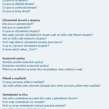
Co jsou to oznámení?
Co jsou to důležitá témata?
Co jsou to zamknutá témata?
Co jsou to ikony témat?
Uživatelské úrovně a skupiny
Kdo jsou to administrátoři?
Kdo jsou to moderátoři?
Co jsou to uživatelské skupiny?
Kde najdu seznam uživatelských skupin a jak se můžu stát členem skupiny?
Jak se můžu stát vedoucím skupiny?
Proč mají některé uživatelské skupiny jinou barvu?
Co je to „Výchozí uživatelská skupina“?
K čemu slouží odkaz „Tým“?
Soukromé zprávy
Nemůžu posílat soukromé zprávy!
Dostávám nechtěné soukromé zprávy!
Přišel mi od někoho na tomto fóru nevyžádaný nebo urážlivý e-mail!
Přátelé a nepřátelé
Co jsou seznamy přátel a nepřátel?
Jak můžu přidat nebo odstranit uživatele do/z mého seznamu přátel nebo nepřátel?
Vyhledávání ve fóru
Jak můžu vyhledávat na celém fóru nebo v jednotlivých fórech?
Proč moje vyhledávání nic nenašlo?
Proč se mi po vyhledávání zobrazí prázdná stránka!?