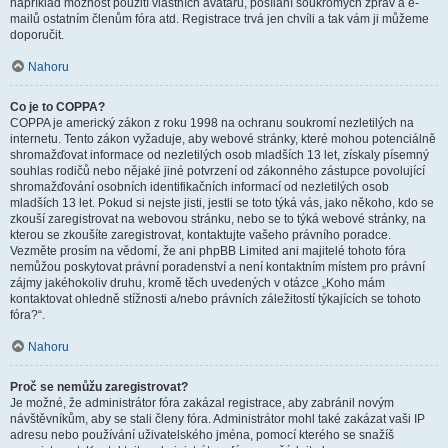
například možnost použití vlastních avatarů, posílání soukromých zpráv a e-
mailů ostatním členům fóra atd. Registrace trvá jen chvíli a tak vám ji můžeme
doporučit.
Nahoru
Co je to COPPA?
COPPA je americký zákon z roku 1998 na ochranu soukromí nezletilých na
internetu. Tento zákon vyžaduje, aby webové stránky, které mohou potenciálně
shromažďovat informace od nezletilých osob mladších 13 let, získaly písemný
souhlas rodičů nebo nějaké jiné potvrzení od zákonného zástupce povolující
shromažďování osobních identifikačních informací od nezletilých osob
mladších 13 let. Pokud si nejste jisti, jestli se toto týká vás, jako někoho, kdo se
zkouší zaregistrovat na webovou stránku, nebo se to týká webové stránky, na
kterou se zkoušíte zaregistrovat, kontaktujte vašeho právního poradce.
Vezměte prosím na vědomí, že ani phpBB Limited ani majitelé tohoto fóra
nemůžou poskytovat právní poradenství a není kontaktním místem pro právní
zájmy jakéhokoliv druhu, kromě těch uvedených v otázce „Koho mám
kontaktovat ohledně stížnosti a/nebo právních záležitostí týkajících se tohoto
fóra?“.
Nahoru
Proč se nemůžu zaregistrovat?
Je možné, že administrátor fóra zakázal registrace, aby zabránil novým
návštěvníkům, aby se stali členy fóra. Administrátor mohl také zakázat vaši IP
adresu nebo používání uživatelského jména, pomocí kterého se snažíš