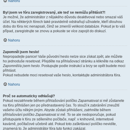
Nahoru
Byl jsem ve fóru zaregistrovaný, ale teď se nemůžu přihlásit?!
Je možné, že administrátor z nějakého důvodu deaktivoval nebo smazal váš
účet. Na některých fórech také pravidelně odstraňují uživatele, kteří dlouhou
dobu do fóra nic nenapsali, čímž se zmenší velikost databáze. Pokud je to váš
případ, zaregistrujte se znovu a pokuste se více zapojit do diskuzí.
Nahoru
Zapomněl jsem heslo!
Nepropadejte panice! Vaše původní heslo nelze sice získat zpět, ale můžete
ho jednoduše resetovat. Přejděte na přihlašovací stránku a klikněte na odkaz
Zapomněl/a jsem heslo
. Postupujte podle instrukcí a brzy se opět budete moci
přihlásit.
Pokud nebudete moci resetovat vaše heslo, kontaktujte administrátora fóra.
Nahoru
Proč se automaticky odhlašuji?
Pokud nezatrhnete během přihlašování políčko
Zapamatovat si mě
zůstanete
na fóru přihlášen jen po přednastavený čas. To slouží k zabránění zneužití
vašeho účtu někým jiným. Abyste zůstali přihlášeni, zatrhněte během
přihlašování políčko
Zapamatovat si mě
. To se ale nedoporučuje, pokud
přistupujete k fóru ze sdíleného počítače, např. v knihovně, internetové
kavárně, počítačové učebně atd. Pokud toto zaškrtávací políčko nevidíte,
znamená to, že administrátor fóra tuto funkci zakázal.