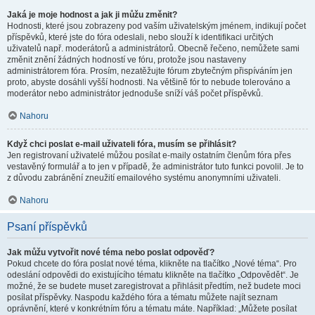
Jaká je moje hodnost a jak ji můžu změnit?
Hodnosti, které jsou zobrazeny pod vaším uživatelským jménem, indikují počet
příspěvků, které jste do fóra odeslali, nebo slouží k identifikaci určitých
uživatelů např. moderátorů a administrátorů. Obecně řečeno, nemůžete sami
změnit znění žádných hodností ve fóru, protože jsou nastaveny
administrátorem fóra. Prosím, nezatěžujte fórum zbytečným přispíváním jen
proto, abyste dosáhli vyšší hodnosti. Na většině fór to nebude tolerováno a
moderátor nebo administrátor jednoduše sníží váš počet příspěvků.
Nahoru
Když chci poslat e-mail uživateli fóra, musím se přihlásit?
Jen registrovaní uživatelé můžou posílat e-maily ostatním členům fóra přes
vestavěný formulář a to jen v případě, že administrátor tuto funkci povolil. Je to
z důvodu zabránění zneužití emailového systému anonymními uživateli.
Nahoru
Psaní příspěvků
Jak můžu vytvořit nové téma nebo poslat odpověď?
Pokud chcete do fóra poslat nové téma, klikněte na tlačítko „Nové téma“. Pro
odeslání odpovědi do existujícího tématu klikněte na tlačítko „Odpovědět“. Je
možné, že se budete muset zaregistrovat a přihlásit předtím, než budete moci
posílat příspěvky. Naspodu každého fóra a tématu můžete najít seznam
oprávnění, které v konkrétním fóru a tématu máte. Například: „Můžete posílat