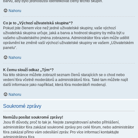
barvu, aby bylo jednodušší identifikovat členy těchto skupin.
Nahoru
Co je to „Výchozí uživatelská skupina“?
Pokud jste členem více než jedné uživatelské skupiny, vaše výchozí
uživatelská skupina určuje, jaká a barva a hodnost skupiny by měla být u
vašeho uživatelského jména zobrazena. Administrátor fóra vám může udělit
oprávnění ke změně vaší výchozí uživatelské skupiny ve vašem „Uživatelském
panelu“.
Nahoru
K čemu slouží odkaz „Tým“?
Na této stránce můžete zobrazit seznam členů starajících se o chod nebo
vedení fóra včetně moderátorů a administrátorů fóra. Také tam můžete najít
další informace jako například, která fóra moderátoři moderují.
Nahoru
Soukromé zprávy
Nemůžu posílat soukromé zprávy!
Jsou tři důvody, proč to tak je. Nejste zaregistrovaní a/nebo přihlášení,
administrátor fóra zakázal soukromé zprávy pro celé fórum, nebo administrátor
fóra zakázal přímo vám odesílání zpráv. Pro více informací kontaktujte
administrátora fóra.