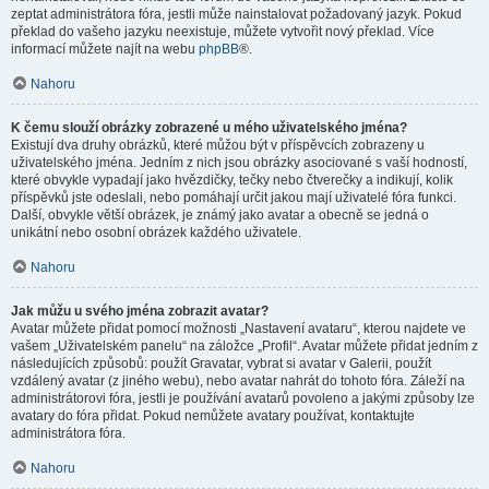
zeptat administrátora fóra, jestli může nainstalovat požadovaný jazyk. Pokud
překlad do vašeho jazyku neexistuje, můžete vytvořit nový překlad. Více
informací můžete najít na webu
phpBB
®.
Nahoru
K čemu slouží obrázky zobrazené u mého uživatelského jména?
Existují dva druhy obrázků, které můžou být v příspěvcích zobrazeny u
uživatelského jména. Jedním z nich jsou obrázky asociované s vaší hodností,
které obvykle vypadají jako hvězdičky, tečky nebo čtverečky a indikují, kolik
příspěvků jste odeslali, nebo pomáhají určit jakou mají uživatelé fóra funkci.
Další, obvykle větší obrázek, je známý jako avatar a obecně se jedná o
unikátní nebo osobní obrázek každého uživatele.
Nahoru
Jak můžu u svého jména zobrazit avatar?
Avatar můžete přidat pomocí možnosti „Nastavení avataru“, kterou najdete ve
vašem „Uživatelském panelu“ na záložce „Profil“. Avatar můžete přidat jedním z
následujících způsobů: použít Gravatar, vybrat si avatar v Galerii, použít
vzdálený avatar (z jiného webu), nebo avatar nahrát do tohoto fóra. Záleží na
administrátorovi fóra, jestli je používání avatarů povoleno a jakými způsoby lze
avatary do fóra přidat. Pokud nemůžete avatary používat, kontaktujte
administrátora fóra.
Nahoru