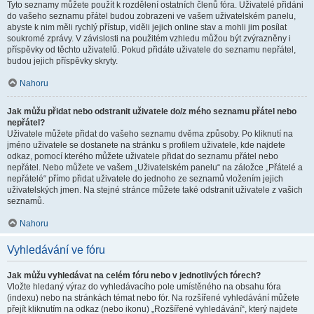
Tyto seznamy můžete použít k rozdělení ostatních členů fóra. Uživatelé přidáni
do vašeho seznamu přátel budou zobrazeni ve vašem uživatelském panelu,
abyste k nim měli rychlý přístup, viděli jejich online stav a mohli jim posílat
soukromé zprávy. V závislosti na použitém vzhledu můžou být zvýrazněny i
příspěvky od těchto uživatelů. Pokud přidáte uživatele do seznamu nepřátel,
budou jejich příspěvky skryty.
Nahoru
Jak můžu přidat nebo odstranit uživatele do/z mého seznamu přátel nebo
nepřátel?
Uživatele můžete přidat do vašeho seznamu dvěma způsoby. Po kliknutí na
jméno uživatele se dostanete na stránku s profilem uživatele, kde najdete
odkaz, pomocí kterého můžete uživatele přidat do seznamu přátel nebo
nepřátel. Nebo můžete ve vašem „Uživatelském panelu“ na záložce „Přátelé a
nepřátelé“ přímo přidat uživatele do jednoho ze seznamů vložením jejich
uživatelských jmen. Na stejné stránce můžete také odstranit uživatele z vašich
seznamů.
Nahoru
Vyhledávání ve fóru
Jak můžu vyhledávat na celém fóru nebo v jednotlivých fórech?
Vložte hledaný výraz do vyhledávacího pole umístěného na obsahu fóra
(indexu) nebo na stránkách témat nebo fór. Na rozšířené vyhledávání můžete
přejít kliknutím na odkaz (nebo ikonu) „Rozšířené vyhledávání“, který najdete