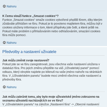
Nahoru
K čemu slouží funkce „Smazat cookies“?
Funkce „Smazat cookies“ smaže cookies vytvořené phpBB fórem, díky kterým
zůstáváte přihlášen ve fóru. Pokud je to povoleno majitelem fóra, můžou být v
cookies uloženy informace o tom, které příspěvky jste četli, a které ještě ne.
Pokud máte problém s přihlašováním nebo odhlašováním, smazání cookies
fóra může pomoci.
Nahoru
Předvolby a nastavení uživatele
Jak můžu změnit svoje nastavení?
Pokud jste se ve fóru zaregistrovali, jsou všechna vaše nastavení uložena v
databázi fóra. Pro jejich změnu přejděte na váš „Uživatelský panel“ pomocí
odkazu, který obvykle najdete po kliknutí na vaše jméno nahoře na stránkách
fóra. V „Uživatelském panelu“ budete moci změnit všechna vaše nastavení a
předvolby fóra.
Nahoru
Jak můžu zabránit tomu, aby bylo moje uživatelské jméno zobrazeno na
seznamu uživatelů nacházejících se ve fóru?
V „Uživatelském panelu“ na záložce „Nastavení fóra“ -> „Obecné nastavení