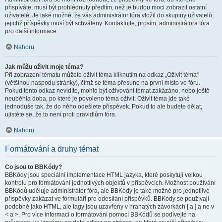
přispíváte, musí být prohlédnuty předtím, než je budou moci zobrazit ostatní
uživatelé. Je také možné, že vás administrátor fóra vložil do skupiny uživatelů,
jejichž příspěvky musí být schváleny. Kontaktujte, prosím, administrátora fóra
pro další informace.
Nahoru
Jak můžu oživit moje téma?
Při zobrazení tématu můžete oživit téma kliknutím na odkaz „Oživit téma“
(většinou naspodu stránky), čímž se téma přesune na první místo ve fóru.
Pokud tento odkaz nevidíte, mohlo být oživování témat zakázáno, nebo ještě
neuběhla doba, po které je povoleno téma oživit. Oživit téma jde také
jednoduše tak, že do něho odešlete příspěvek. Pokud to ale budete dělat,
ujistěte se, že to není proti pravidlům fóra.
Nahoru
Formátování a druhy témat
Co jsou to BBKódy?
BBKódy jsou speciální implementace HTML jazyka, které poskytují velkou
kontrolu pro formátování jednotlivých objektů v příspěvcích. Možnost používání
BBKódů uděluje administrátor fóra, ale BBKódy je také možné pro jednotlivé
příspěvky zakázat ve formuláři pro odesílání příspěvků. BBKódy se používají
podobně jako HTML, ale tagy jsou uzavřeny v hranatých závorkách [ a ] a ne v
< a >. Pro více informací o formátování pomocí BBKódů se podívejte na