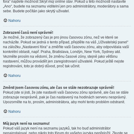
fóra“ najdete možnost
Skrýt můj online stav
. Pokud u této možnosti nastavíte
„Ano“, budete na seznamu viditelní jen pro administrátory, moderátory a sama
sebe. Budete počítán jako skrytý uživatel.
Nahoru
Zobrazení časů není správné!
Je možné, že zobrazený čas je pro jinou časovou zónu, než ve které se
nacházíte. Pokud se jedná o tento případ, přejděte na váš „Uživatelský panel“
na záložku „Nastavení fóra“ a změňte vaši časovou zónu, aby odpovídala vaší
konkrétní oblasti, např. Praha, Bratislava, Londýn, New York, Sydney atd.
Vezměte prosím na vědomí, že změnu časové zóny, stejně jako většinu
nastavení, můžou provádět jen zaregistrovaní uživatelé. Pokud ještě nejste
registrováni, toto je dobrý důvod, proč tak učinit.
Nahoru
Změnil jsem časovou zónu, ale čas se stále nezobrazuje správně!
Pokud jste si jisti, že jste nastavili vaši časovou zónu správně, ale čas se stále
zobrazuje nesprávně, pak je čas nastavený na hodinách serveru nesprávný.
Upozorněte na to, prosím, administrátora, aby mohl tento problém odstranit.
Nahoru
Můj jazyk není na seznamu!
Pokud váš jazyk není na seznamu jazyků, tak ho buď administrátor
nenainstaloval, nebo nikdo toto fórum do vašeho jazyka nepřeložil. Zkuste se