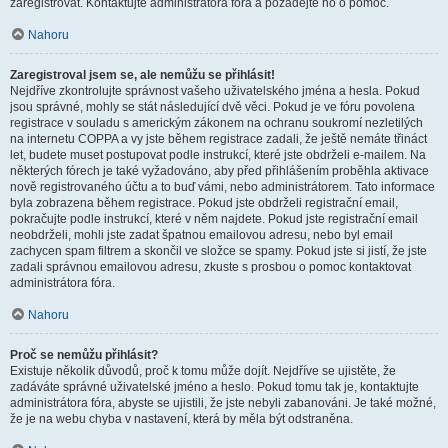
zaregistrovat. Kontaktujte administrátora fóra a požádejte ho o pomoc.
Nahoru
Zaregistroval jsem se, ale nemůžu se přihlásit!
Nejdříve zkontrolujte správnost vašeho uživatelského jména a hesla. Pokud
jsou správné, mohly se stát následující dvě věci. Pokud je ve fóru povolena
registrace v souladu s americkým zákonem na ochranu soukromí nezletilých
na internetu COPPA a vy jste během registrace zadali, že ještě nemáte třináct
let, budete muset postupovat podle instrukcí, které jste obdrželi e-mailem. Na
některých fórech je také vyžadováno, aby před přihlášením proběhla aktivace
nově registrovaného účtu a to buď vámi, nebo administrátorem. Tato informace
byla zobrazena během registrace. Pokud jste obdrželi registrační email,
pokračujte podle instrukcí, které v něm najdete. Pokud jste registrační email
neobdrželi, mohli jste zadat špatnou emailovou adresu, nebo byl email
zachycen spam filtrem a skončil ve složce se spamy. Pokud jste si jistí, že jste
zadali správnou emailovou adresu, zkuste s prosbou o pomoc kontaktovat
administrátora fóra.
Nahoru
Proč se nemůžu přihlásit?
Existuje několik důvodů, proč k tomu může dojít. Nejdříve se ujistěte, že
zadáváte správné uživatelské jméno a heslo. Pokud tomu tak je, kontaktujte
administrátora fóra, abyste se ujistili, že jste nebyli zabanováni. Je také možné,
že je na webu chyba v nastavení, která by měla být odstraněna.