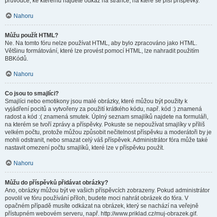
průvodce, ke kterému najdete odkaz na stránce, na které se píší příspěvky.
Nahoru
Můžu použít HTML?
Ne. Na tomto fóru nelze používat HTML, aby bylo zpracováno jako HTML.
Většinu formátování, které lze provést pomocí HTML, lze nahradit použitím
BBKódů.
Nahoru
Co jsou to smajlíci?
Smajlíci nebo emotikony jsou malé obrázky, které můžou být použity k
vyjádření pocitů a vytvořeny za použití krátkého kódu, např. kód :) znamená
radost a kód :( znamená smutek. Úplný seznam smajlíků najdete na formuláři,
na kterém se tvoří zprávy a příspěvky. Pokuste se nepoužívat smajlíky v příliš
velkém počtu, protože můžou způsobit nečitelnost příspěvku a moderátoři by je
mohli odstranit, nebo smazat celý váš příspěvek. Administrátor fóra může také
nastavit omezení počtu smajlíků, které lze v příspěvku použít.
Nahoru
Můžu do příspěvků přidávat obrázky?
Ano, obrázky můžou být ve vašich příspěvcích zobrazeny. Pokud administrátor
povolil ve fóru používání příloh, budete moci nahrát obrázek do fóra. V
opačném případě musíte odkázat na obrázek, který se nachází na veřejně
přístupném webovém serveru, např. http://www.priklad.cz/muj-obrazek.gif.