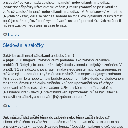
příspěvky“ ve vašem „Uživatelském panelu“, nebo kliknutím na odkaz
„Vyhledat příspěvky uživatele“ ve vašem „Profilu“ (zobrazí se po kliknutí na
vaše uživatelské jméno), nebo kliknutím na odkaz „Vaše příspěvky“ v nabídce
„Rychlé odkazy“, která se nachází nahoře na fóru. Pro vyhledání vašich témat
použijte stránku „Rozšířené vyhledávání“, na které pomocí různých možnosti
můžete zúžit vyhledávání na vaše témata.
Nahoru
Sledování a záložky
Jaký je rozdíl mezi záložkami a sledováním?
V phpBB 3.0 fungovali záložky velmi podobně jako záložky ve vašem
prohlížeči. Nebyli jste upozorněni, když došlo v tématu k nějakým změnám. V
phpBB 3.1 se záložky chovají stejně jako sledování tématu, což znamená, že
můžete být upozorněni, když v tématu v záložkách dojde k nějakým změnám.
Při sledování fóra nebo tématu budete upozorněni, když dojde ve sledovaném
fóru nebo tématu k nějakým změnám. Způsob upozornění pro záložky a
sledování můžete nastavit ve vašem „Uživatelském panelu“ na záložce
„Nastavení fóra“ v sekci „Upravit nastavení upozornění“. Může být užitečné
nastavit pro záložky a sledování jiný způsob upozornění.
Nahoru
Jak můžu přidat určité téma do záložek nebo téma začít sledovat?
Přidat určité téma do záložek nebo téma začít sledovat můžete kliknutím na
příslušný odkaz v nabídce „Nástroje tématu“ (obvykle má ikonu klíče), která se