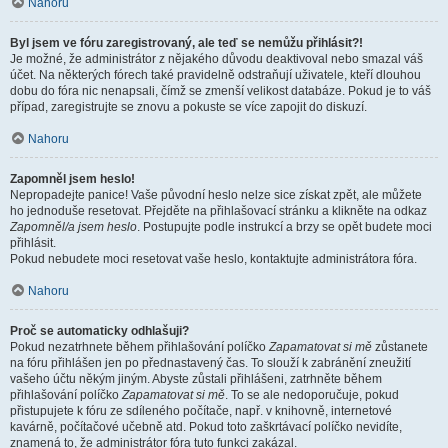
Nahoru
Byl jsem ve fóru zaregistrovaný, ale teď se nemůžu přihlásit?!
Je možné, že administrátor z nějakého důvodu deaktivoval nebo smazal váš
účet. Na některých fórech také pravidelně odstraňují uživatele, kteří dlouhou
dobu do fóra nic nenapsali, čímž se zmenší velikost databáze. Pokud je to váš
případ, zaregistrujte se znovu a pokuste se více zapojit do diskuzí.
Nahoru
Zapomněl jsem heslo!
Nepropadejte panice! Vaše původní heslo nelze sice získat zpět, ale můžete
ho jednoduše resetovat. Přejděte na přihlašovací stránku a klikněte na odkaz
Zapomněl/a jsem heslo
. Postupujte podle instrukcí a brzy se opět budete moci
přihlásit.
Pokud nebudete moci resetovat vaše heslo, kontaktujte administrátora fóra.
Nahoru
Proč se automaticky odhlašuji?
Pokud nezatrhnete během přihlašování políčko
Zapamatovat si mě
zůstanete
na fóru přihlášen jen po přednastavený čas. To slouží k zabránění zneužití
vašeho účtu někým jiným. Abyste zůstali přihlášeni, zatrhněte během
přihlašování políčko
Zapamatovat si mě
. To se ale nedoporučuje, pokud
přistupujete k fóru ze sdíleného počítače, např. v knihovně, internetové
kavárně, počítačové učebně atd. Pokud toto zaškrtávací políčko nevidíte,
znamená to, že administrátor fóra tuto funkci zakázal.