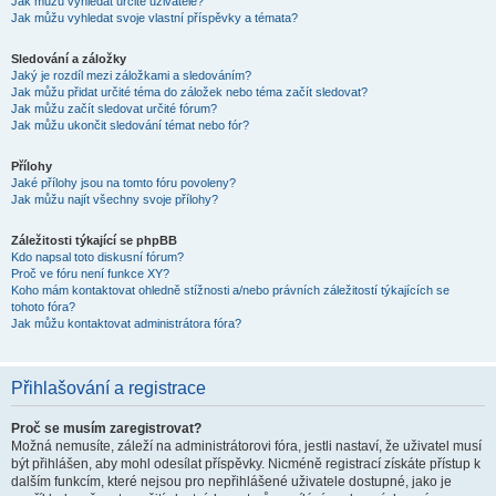
Jak můžu vyhledat určité uživatele?
Jak můžu vyhledat svoje vlastní příspěvky a témata?
Sledování a záložky
Jaký je rozdíl mezi záložkami a sledováním?
Jak můžu přidat určité téma do záložek nebo téma začít sledovat?
Jak můžu začít sledovat určité fórum?
Jak můžu ukončit sledování témat nebo fór?
Přílohy
Jaké přílohy jsou na tomto fóru povoleny?
Jak můžu najít všechny svoje přílohy?
Záležitosti týkající se phpBB
Kdo napsal toto diskusní fórum?
Proč ve fóru není funkce XY?
Koho mám kontaktovat ohledně stížnosti a/nebo právních záležitostí týkajících se
tohoto fóra?
Jak můžu kontaktovat administrátora fóra?
Přihlašování a registrace
Proč se musím zaregistrovat?
Možná nemusíte, záleží na administrátorovi fóra, jestli nastaví, že uživatel musí
být přihlášen, aby mohl odesílat příspěvky. Nicméně registrací získáte přístup k
dalším funkcím, které nejsou pro nepřihlášené uživatele dostupné, jako je