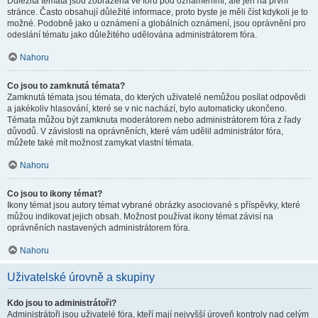
Důležitá témata jsou zobrazena ve fóru pod oznámeními, ale jen na první
stránce. Často obsahují důležité informace, proto byste je měli číst kdykoli je to
možné. Podobně jako u oznámení a globálních oznámení, jsou oprávnění pro
odeslání tématu jako důležitého udělována administrátorem fóra.
Nahoru
Co jsou to zamknutá témata?
Zamknutá témata jsou témata, do kterých uživatelé nemůžou posílat odpovědi
a jakékoliv hlasování, které se v nic nachází, bylo automaticky ukončeno.
Témata můžou být zamknuta moderátorem nebo administrátorem fóra z řady
důvodů. V závislosti na oprávněních, které vám udělil administrátor fóra,
můžete také mít možnost zamykat vlastní témata.
Nahoru
Co jsou to ikony témat?
Ikony témat jsou autory témat vybrané obrázky asociované s příspěvky, které
můžou indikovat jejich obsah. Možnost používat ikony témat závisí na
oprávněních nastavených administrátorem fóra.
Nahoru
Uživatelské úrovně a skupiny
Kdo jsou to administrátoři?
Administrátoři jsou uživatelé fóra, kteří mají nejvyšší úroveň kontroly nad celým