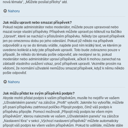
nová témata“, „Můžete posílat přílohy“ atd.
Nahoru
Jak můžu upravit nebo smazat příspěvek?
Pokud nejste administrátor nebo moderátor, můžete pouze upravovat nebo
mazat svoje vlastní příspěvky. Příspěvek můžete upravit po kliknutí na tlačítko
„Upravit“, které se nachází v příslušném příspěvku. Někdy lze upravit příspěvek
jen po omezenou dobu po jeho odeslání. Pokud již někdo na příspěvek
odpověděl a vy se do tématu vrátíte, najdete pod ním krátký text, ve kterém je
uvedeno kolikrát a kdy jste příspěvek upravili. Toto bude zobrazeno pouze v
případě, že někdo do tématu pošle odpověď, ale neobjeví se to, pokud
moderátor nebo administrátor upraví příspěvek, ačkoli ti mohou zanechat na
základě vlastního uvážení vzkaz, proč příspěvek upravili. Vezměte prosím na
vědomí, že normální uživatelé nemůžou smazat příspěvek, když k němu někdo
pošle odpověď.
Nahoru
Jak můžu přidat ke svým příspěvků podpis?
Abyste mohli přidat podpis k vašim příspěvkům, musíte ho nejdřív ve vašem
„Uživatelském panelu“ na záložce „Profil“ vytvořit. Jakmile ho vytvoříte, můžete
při psaní příspěvku zatrhnout políčko
Připojit podpis
, čímž váš podpis k
příspěvku připojíte. Pomocí možnosti „Připojit můj podpis ke všem mým
příspěvkům“, kterou naleznete ve vašem „Uživatelském panelu“ na záložce
„Nastavení fóra“ v sekci „Výchozí nastavení příspěvků“ můžete automaticky
připojit váš podpis ke všem vašim příspěvkům. Pokud to uděláte, můžete stále