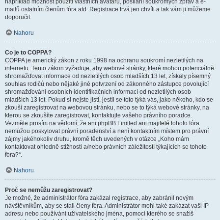
například možnost použití vlastních avatarů, posílání soukromých zpráv a e-
mailů ostatním členům fóra atd. Registrace trvá jen chvíli a tak vám ji můžeme
doporučit.
Nahoru
Co je to COPPA?
COPPA je americký zákon z roku 1998 na ochranu soukromí nezletilých na
internetu. Tento zákon vyžaduje, aby webové stránky, které mohou potenciálně
shromažďovat informace od nezletilých osob mladších 13 let, získaly písemný
souhlas rodičů nebo nějaké jiné potvrzení od zákonného zástupce povolující
shromažďování osobních identifikačních informací od nezletilých osob
mladších 13 let. Pokud si nejste jisti, jestli se toto týká vás, jako někoho, kdo se
zkouší zaregistrovat na webovou stránku, nebo se to týká webové stránky, na
kterou se zkoušíte zaregistrovat, kontaktujte vašeho právního poradce.
Vezměte prosím na vědomí, že ani phpBB Limited ani majitelé tohoto fóra
nemůžou poskytovat právní poradenství a není kontaktním místem pro právní
zájmy jakéhokoliv druhu, kromě těch uvedených v otázce „Koho mám
kontaktovat ohledně stížnosti a/nebo právních záležitostí týkajících se tohoto
fóra?“.
Nahoru
Proč se nemůžu zaregistrovat?
Je možné, že administrátor fóra zakázal registrace, aby zabránil novým
návštěvníkům, aby se stali členy fóra. Administrátor mohl také zakázat vaši IP
adresu nebo používání uživatelského jména, pomocí kterého se snažíš