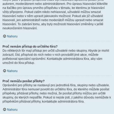
autorem, moderátorem nebo administrátorem. Pro úpravu hlasování klikněte
na tlačítko pro úpravu prvního příspěvku v tématu, ke kterému je hlasování
vždy připojeno. Pokud zatím nikdo nehlasoval, uživatelé můžou smazat
hlasování nebo v něm upravit jakoukoliv možnost. Pokud ale již uživatelé
hlasovali, jen administrátoři nebo moderátoři můžou upravit nebo smazat
hlasování. To zabrání tomu, aby byly možnosti hlasování změněny v ještě
neukončeném hlasování.
Nahoru
Proč nemám přístup do určitého fóra?
Do některých fór mají přístup jen určití uživatelé nebo skupiny. Abyste je mohli
zobrazit, číst, přispívat do nich nebo v nich provádět jiné akce, můžete
potřebovat speciální oprávnění. Kontaktujte administrátora fóra, aby vám
umožnil do fóra přístup.
Nahoru
Proč nemůžu posílat přílohy?
Oprávnění pro přílohy se nastavují pro jednotlivá fóra, skupiny nebo uživatele.
Administrátor fóra nemusel povolit do určitého fóra, do kterého můžete posílat
příspěvky, přidávat přílohy, nebo možná, že posílat přílohy můžou jen určité
skupiny, do kterých nepatříte. Pokud si nejste jisti, z jakého důvodu nemůžete k
příspěvkům přidávat přílohy, kontaktujte administrátora fóra.
Nahoru