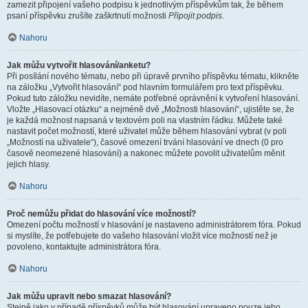
zamezit připojení vašeho podpisu k jednotlivým příspěvkům tak, že během
psaní příspěvku zrušíte zaškrtnutí možnosti
Připojit podpis
.
Nahoru
Jak můžu vytvořit hlasování/anketu?
Při posílání nového tématu, nebo při úpravě prvního příspěvku tématu, klikněte
na záložku „Vytvořit hlasování“ pod hlavním formulářem pro text příspěvku.
Pokud tuto záložku nevidíte, nemáte potřebné oprávnění k vytvoření hlasování.
Vložte „Hlasovací otázku“ a nejméně dvě „Možnosti hlasování“, ujistěte se, že
je každá možnost napsaná v textovém poli na vlastním řádku. Můžete také
nastavit počet možností, které uživatel může během hlasování vybrat (v poli
„Možností na uživatele“), časové omezení trvání hlasování ve dnech (0 pro
časově neomezené hlasování) a nakonec můžete povolit uživatelům měnit
jejich hlasy.
Nahoru
Proč nemůžu přidat do hlasování více možností?
Omezení počtu možností v hlasování je nastaveno administrátorem fóra. Pokud
si myslíte, že potřebujete do vašeho hlasování vložit více možností než je
povoleno, kontaktujte administrátora fóra.
Nahoru
Jak můžu upravit nebo smazat hlasování?
Stejně jako v případě příspěvků může být hlasování upraveno pouze jeho