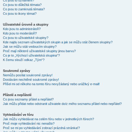
Co jsou to oznámení?
Co jsou to důležitá témata?
Co jsou to zamknutá témata?
Co jsou to ikony témat?
Uživatelské úrovně a skupiny
Kdo jsou to administrátoři?
Kdo jsou to moderátoři?
Co jsou to uživatelské skupiny?
Kde najdu seznam uživatelských skupin a jak se můžu stát členem skupiny?
Jak se můžu stát vedoucím skupiny?
Proč mají některé uživatelské skupiny jinou barvu?
Co je to „Výchozí uživatelská skupina“?
K čemu slouží odkaz „Tým“?
Soukromé zprávy
Nemůžu posílat soukromé zprávy!
Dostávám nechtěné soukromé zprávy!
Přišel mi od někoho na tomto fóru nevyžádaný nebo urážlivý e-mail!
Přátelé a nepřátelé
Co jsou seznamy přátel a nepřátel?
Jak můžu přidat nebo odstranit uživatele do/z mého seznamu přátel nebo nepřátel?
Vyhledávání ve fóru
Jak můžu vyhledávat na celém fóru nebo v jednotlivých fórech?
Proč moje vyhledávání nic nenašlo?
Proč se mi po vyhledávání zobrazí prázdná stránka!?