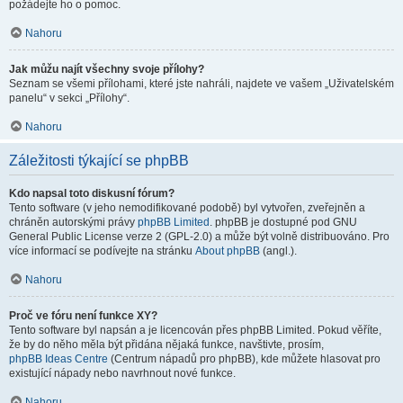
požádejte ho o pomoc.
Nahoru
Jak můžu najít všechny svoje přílohy?
Seznam se všemi přílohami, které jste nahráli, najdete ve vašem „Uživatelském
panelu“ v sekci „Přílohy“.
Nahoru
Záležitosti týkající se phpBB
Kdo napsal toto diskusní fórum?
Tento software (v jeho nemodifikované podobě) byl vytvořen, zveřejněn a
chráněn autorskými právy
phpBB Limited
. phpBB je dostupné pod GNU
General Public License verze 2 (GPL-2.0) a může být volně distribuováno. Pro
více informací se podívejte na stránku
About phpBB
(angl.).
Nahoru
Proč ve fóru není funkce XY?
Tento software byl napsán a je licencován přes phpBB Limited. Pokud věříte,
že by do něho měla být přidána nějaká funkce, navštivte, prosím,
phpBB Ideas Centre
(Centrum nápadů pro phpBB), kde můžete hlasovat pro
existující nápady nebo navrhnout nové funkce.
Nahoru