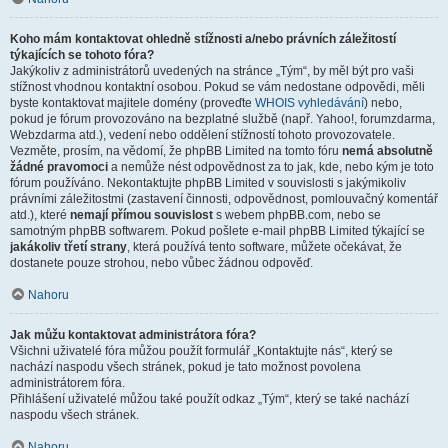
Koho mám kontaktovat ohledně stížnosti a/nebo právních záležitostí
týkajících se tohoto fóra?
Jakýkoliv z administrátorů uvedených na stránce „Tým“, by měl být pro vaši
stížnost vhodnou kontaktní osobou. Pokud se vám nedostane odpovědi, měli
byste kontaktovat majitele domény (proveďte
WHOIS vyhledávání
) nebo,
pokud je fórum provozováno na bezplatné službě (např. Yahoo!, forumzdarma,
Webzdarma atd.), vedení nebo oddělení stížností tohoto provozovatele.
Vezměte, prosím, na vědomí, že phpBB Limited na tomto fóru
nemá absolutně
žádné pravomoci
a nemůže nést odpovědnost za to jak, kde, nebo kým je toto
fórum používáno. Nekontaktujte phpBB Limited v souvislosti s jakýmikoliv
právními záležitostmi (zastavení činnosti, odpovědnost, pomlouvačný komentář
atd.), které
nemají přímou souvislost
s webem phpBB.com, nebo se
samotným phpBB softwarem. Pokud pošlete e-mail phpBB Limited týkající se
jakákoliv třetí strany
, která používá tento software, můžete očekávat, že
dostanete pouze strohou, nebo vůbec žádnou odpověď.
Nahoru
Jak můžu kontaktovat administrátora fóra?
Všichni uživatelé fóra můžou použít formulář „Kontaktujte nás“, který se
nachází naspodu všech stránek, pokud je tato možnost povolena
administrátorem fóra.
Přihlášení uživatelé můžou také použít odkaz „Tým“, který se také nachází
naspodu všech stránek.
Nahoru