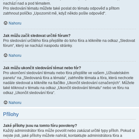
nachází nad a pod tématem.
Pro sledování tématu můžete také poslat do tématu odpověď a přitom
zatrhnout políčko „Upozornit mě, když někdo pošle odpověď“.
Nahoru
Jak můžu začít sledovat určité fórum?
Pro sledování určitého fóra přejděte do toho fóra a klikněte na odkaz „Sledovat
fórum“, který se nachází naspodu stránky.
Nahoru
Jak můžu ukončit sledování témat nebo fór?
Pro ukončení sledování tématu nebo fóra přejděte ve vašem „Uživatelském
panelu“ na „Sledovaná fóra a témata“, zatrhněte témata a fóra, která nechcete
nadále sledovat a klikněte na tlačítko „Ukončit sledování označených“. Můžete
také kliknout v tématu na odkaz „Ukončit sledování tématu“ nebo ve fóru na
odkaz „Ukončit sledování fóra“.
Nahoru
Přílohy
Jaké přílohy jsou na tomto fóru povoleny?
Každý administrátor fóra může povolit nebo zakázat určité typy příloh. Pokud si
nejste jisti, jaké přílohy můžete nahrát, kontaktujte administrátora fóra a