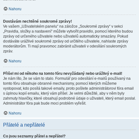
Nahoru
Dostávám nechtěné soukromé zprávy!
Ve vašem „Uživatelském panelu“ na záložce „Soukromé zprávy“ v sekci
„Pravidla, složky a nastavení“ můžete vytvořit pravidlo, pomocí kterého budou
zprávy od určeného uživatele nebo uživatelů automaticky smazány. Pokud
dostáváte urážlivé soukromé zprávy od určitého uživatele, nahlaste zprávy
moderátorům. Ti mají pravomoc zabránit uživateli v odesílání soukromých
zpráv.
Nahoru
Přišel mi od někoho na tomto fóru nevyžádaný nebo urážlivý e-mail!
Je nám líto, že se vám to stalo. Formulář pro odesílání e-mailů používaný na
tomto fóru obsahuje obranné mechanismy, pomocí kterých můžeme
vystopovat, kdo posílá takové emaily, proto pošlete administrátorovi fóra email
s úplnou kopií emailu, který vám přišel. Je velmi důležité, aby v něm byly
zahrnuty hlavičky, které obsahují podrobné údaje o uživateli, který email poslal.
Administrátor fóra pak bude moci problém vyřešit.
Nahoru
Přátelé a nepřátelé
Co jsou seznamy přátel a nepřátel?