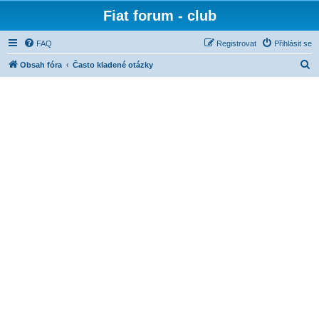
Fiat forum - club
FAQ
Registrovat
Přihlásit se
H
Obsah fóra
Často kladené otázky
l
e
d
a
t