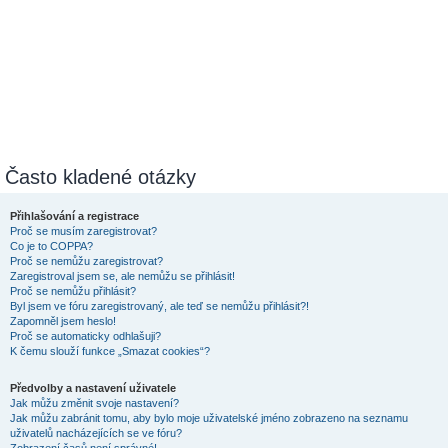
Často kladené otázky
Přihlašování a registrace
Proč se musím zaregistrovat?
Co je to COPPA?
Proč se nemůžu zaregistrovat?
Zaregistroval jsem se, ale nemůžu se přihlásit!
Proč se nemůžu přihlásit?
Byl jsem ve fóru zaregistrovaný, ale teď se nemůžu přihlásit?!
Zapomněl jsem heslo!
Proč se automaticky odhlašuji?
K čemu slouží funkce „Smazat cookies“?
Předvolby a nastavení uživatele
Jak můžu změnit svoje nastavení?
Jak můžu zabránit tomu, aby bylo moje uživatelské jméno zobrazeno na seznamu
uživatelů nacházejících se ve fóru?