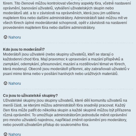
fórem. Tito členové můžou kontrolovat všechny aspekty fóra, včetně nastavení
oprávnění, banování uživatelů, vytváření uživatelských skupin nebo
moderátorů atd. a to v závislosti na oprávněních, která jsou jim udělena
majitelem fóra nebo dalšími administrátory. Administrátoři také můžou mít ve
všech fórech úplné moderátorské schopnosti, opět v závislosti na nastavení
provedeném majitelem fóra nebo dalšími administrátory.
Nahoru
Kdo jsou to moderátoři?
Moderátoři jsou uživatelé (nebo skupiny uživatelů), kteří se starají o
každodenní chod fóra. Mají pravomoc k upravování a mazání příspěvků a
zamykání, odemykání, přesunování, mazání a rozdělování témat ve fórech,
která moderují. Obecně jsou moderátoři přítomni, aby zabraňovali uživatelů v
psaní mimo téma nebo v posílání hanlivých nebo urážlivých materiálů.
Nahoru
Co jsou to uživatelské skupiny?
Uživatelské skupiny jsou skupiny uživatelů, které dělí komunitu uživatelů na
menší části, se kterými můžou administrátoři fóra snadněji pracovat. Každý
člen fóra může patřit do několika skupin a každé skupině můžou být přiřazena
různá oprávnění. To umožňuje administrátorům jednoduše měnit oprávnění
pro mnoho uživatelů najednou, například změnit oprávnění pro moderátory,
nebo povolit uživatelům přístup do soukromého fóra.
Nahoru