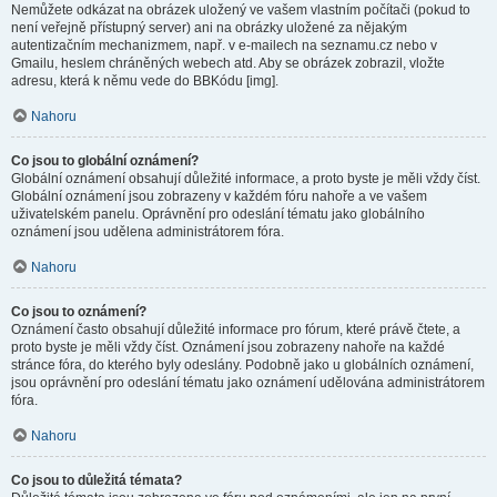
Nemůžete odkázat na obrázek uložený ve vašem vlastním počítači (pokud to
není veřejně přístupný server) ani na obrázky uložené za nějakým
autentizačním mechanizmem, např. v e-mailech na seznamu.cz nebo v
Gmailu, heslem chráněných webech atd. Aby se obrázek zobrazil, vložte
adresu, která k němu vede do BBKódu [img].
Nahoru
Co jsou to globální oznámení?
Globální oznámení obsahují důležité informace, a proto byste je měli vždy číst.
Globální oznámení jsou zobrazeny v každém fóru nahoře a ve vašem
uživatelském panelu. Oprávnění pro odeslání tématu jako globálního
oznámení jsou udělena administrátorem fóra.
Nahoru
Co jsou to oznámení?
Oznámení často obsahují důležité informace pro fórum, které právě čtete, a
proto byste je měli vždy číst. Oznámení jsou zobrazeny nahoře na každé
stránce fóra, do kterého byly odeslány. Podobně jako u globálních oznámení,
jsou oprávnění pro odeslání tématu jako oznámení udělována administrátorem
fóra.
Nahoru
Co jsou to důležitá témata?