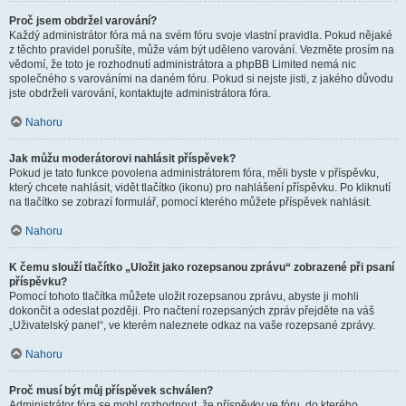
Proč jsem obdržel varování?
Každý administrátor fóra má na svém fóru svoje vlastní pravidla. Pokud nějaké
z těchto pravidel porušíte, může vám být uděleno varování. Vezměte prosím na
vědomí, že toto je rozhodnutí administrátora a phpBB Limited nemá nic
společného s varováními na daném fóru. Pokud si nejste jisti, z jakého důvodu
jste obdrželi varování, kontaktujte administrátora fóra.
Nahoru
Jak můžu moderátorovi nahlásit příspěvek?
Pokud je tato funkce povolena administrátorem fóra, měli byste v příspěvku,
který chcete nahlásit, vidět tlačítko (ikonu) pro nahlášení příspěvku. Po kliknutí
na tlačítko se zobrazí formulář, pomocí kterého můžete příspěvek nahlásit.
Nahoru
K čemu slouží tlačítko „Uložit jako rozepsanou zprávu“ zobrazené při psaní
příspěvku?
Pomocí tohoto tlačítka můžete uložit rozepsanou zprávu, abyste ji mohli
dokončit a odeslat později. Pro načtení rozepsaných zpráv přejděte na váš
„Uživatelský panel“, ve kterém naleznete odkaz na vaše rozepsané zprávy.
Nahoru
Proč musí být můj příspěvek schválen?
Administrátor fóra se mohl rozhodnout, že příspěvky ve fóru, do kterého