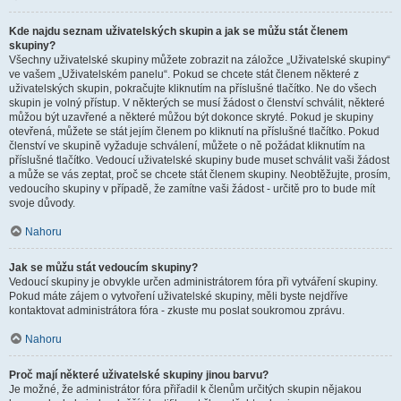
Kde najdu seznam uživatelských skupin a jak se můžu stát členem
skupiny?
Všechny uživatelské skupiny můžete zobrazit na záložce „Uživatelské skupiny“
ve vašem „Uživatelském panelu“. Pokud se chcete stát členem některé z
uživatelských skupin, pokračujte kliknutím na příslušné tlačítko. Ne do všech
skupin je volný přístup. V některých se musí žádost o členství schválit, některé
můžou být uzavřené a některé můžou být dokonce skryté. Pokud je skupiny
otevřená, můžete se stát jejím členem po kliknutí na příslušné tlačítko. Pokud
členství ve skupině vyžaduje schválení, můžete o ně požádat kliknutím na
příslušné tlačítko. Vedoucí uživatelské skupiny bude muset schválit vaši žádost
a může se vás zeptat, proč se chcete stát členem skupiny. Neobtěžujte, prosím,
vedoucího skupiny v případě, že zamítne vaši žádost - určitě pro to bude mít
svoje důvody.
Nahoru
Jak se můžu stát vedoucím skupiny?
Vedoucí skupiny je obvykle určen administrátorem fóra při vytváření skupiny.
Pokud máte zájem o vytvoření uživatelské skupiny, měli byste nejdříve
kontaktovat administrátora fóra - zkuste mu poslat soukromou zprávu.
Nahoru
Proč mají některé uživatelské skupiny jinou barvu?
Je možné, že administrátor fóra přiřadil k členům určitých skupin nějakou