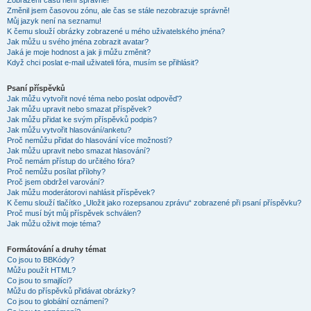
Zobrazení časů není správné!
Změnil jsem časovou zónu, ale čas se stále nezobrazuje správně!
Můj jazyk není na seznamu!
K čemu slouží obrázky zobrazené u mého uživatelského jména?
Jak můžu u svého jména zobrazit avatar?
Jaká je moje hodnost a jak ji můžu změnit?
Když chci poslat e-mail uživateli fóra, musím se přihlásit?
Psaní příspěvků
Jak můžu vytvořit nové téma nebo poslat odpověď?
Jak můžu upravit nebo smazat příspěvek?
Jak můžu přidat ke svým příspěvků podpis?
Jak můžu vytvořit hlasování/anketu?
Proč nemůžu přidat do hlasování více možností?
Jak můžu upravit nebo smazat hlasování?
Proč nemám přístup do určitého fóra?
Proč nemůžu posílat přílohy?
Proč jsem obdržel varování?
Jak můžu moderátorovi nahlásit příspěvek?
K čemu slouží tlačítko „Uložit jako rozepsanou zprávu“ zobrazené při psaní příspěvku?
Proč musí být můj příspěvek schválen?
Jak můžu oživit moje téma?
Formátování a druhy témat
Co jsou to BBKódy?
Můžu použít HTML?
Co jsou to smajlíci?
Můžu do příspěvků přidávat obrázky?
Co jsou to globální oznámení?