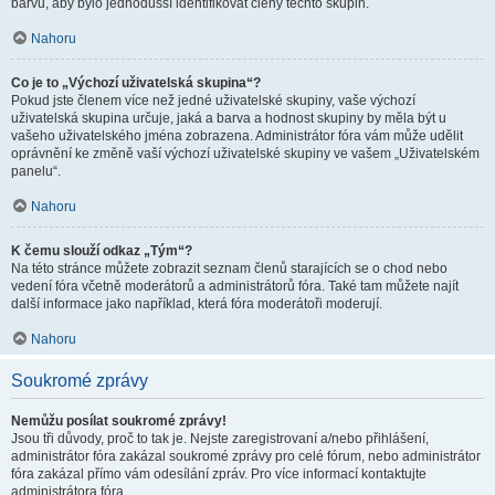
barvu, aby bylo jednodušší identifikovat členy těchto skupin.
Nahoru
Co je to „Výchozí uživatelská skupina“?
Pokud jste členem více než jedné uživatelské skupiny, vaše výchozí
uživatelská skupina určuje, jaká a barva a hodnost skupiny by měla být u
vašeho uživatelského jména zobrazena. Administrátor fóra vám může udělit
oprávnění ke změně vaší výchozí uživatelské skupiny ve vašem „Uživatelském
panelu“.
Nahoru
K čemu slouží odkaz „Tým“?
Na této stránce můžete zobrazit seznam členů starajících se o chod nebo
vedení fóra včetně moderátorů a administrátorů fóra. Také tam můžete najít
další informace jako například, která fóra moderátoři moderují.
Nahoru
Soukromé zprávy
Nemůžu posílat soukromé zprávy!
Jsou tři důvody, proč to tak je. Nejste zaregistrovaní a/nebo přihlášení,
administrátor fóra zakázal soukromé zprávy pro celé fórum, nebo administrátor
fóra zakázal přímo vám odesílání zpráv. Pro více informací kontaktujte
administrátora fóra.