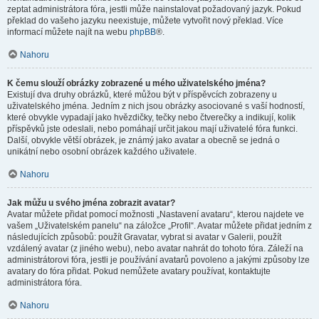
zeptat administrátora fóra, jestli může nainstalovat požadovaný jazyk. Pokud
překlad do vašeho jazyku neexistuje, můžete vytvořit nový překlad. Více
informací můžete najít na webu
phpBB
®.
Nahoru
K čemu slouží obrázky zobrazené u mého uživatelského jména?
Existují dva druhy obrázků, které můžou být v příspěvcích zobrazeny u
uživatelského jména. Jedním z nich jsou obrázky asociované s vaší hodností,
které obvykle vypadají jako hvězdičky, tečky nebo čtverečky a indikují, kolik
příspěvků jste odeslali, nebo pomáhají určit jakou mají uživatelé fóra funkci.
Další, obvykle větší obrázek, je známý jako avatar a obecně se jedná o
unikátní nebo osobní obrázek každého uživatele.
Nahoru
Jak můžu u svého jména zobrazit avatar?
Avatar můžete přidat pomocí možnosti „Nastavení avataru“, kterou najdete ve
vašem „Uživatelském panelu“ na záložce „Profil“. Avatar můžete přidat jedním z
následujících způsobů: použít Gravatar, vybrat si avatar v Galerii, použít
vzdálený avatar (z jiného webu), nebo avatar nahrát do tohoto fóra. Záleží na
administrátorovi fóra, jestli je používání avatarů povoleno a jakými způsoby lze
avatary do fóra přidat. Pokud nemůžete avatary používat, kontaktujte
administrátora fóra.
Nahoru