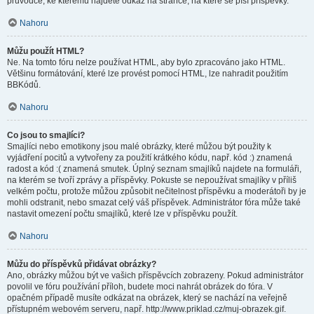
průvodce, ke kterému najdete odkaz na stránce, na které se píší příspěvky.
Nahoru
Můžu použít HTML?
Ne. Na tomto fóru nelze používat HTML, aby bylo zpracováno jako HTML.
Většinu formátování, které lze provést pomocí HTML, lze nahradit použitím
BBKódů.
Nahoru
Co jsou to smajlíci?
Smajlíci nebo emotikony jsou malé obrázky, které můžou být použity k
vyjádření pocitů a vytvořeny za použití krátkého kódu, např. kód :) znamená
radost a kód :( znamená smutek. Úplný seznam smajlíků najdete na formuláři,
na kterém se tvoří zprávy a příspěvky. Pokuste se nepoužívat smajlíky v příliš
velkém počtu, protože můžou způsobit nečitelnost příspěvku a moderátoři by je
mohli odstranit, nebo smazat celý váš příspěvek. Administrátor fóra může také
nastavit omezení počtu smajlíků, které lze v příspěvku použít.
Nahoru
Můžu do příspěvků přidávat obrázky?
Ano, obrázky můžou být ve vašich příspěvcích zobrazeny. Pokud administrátor
povolil ve fóru používání příloh, budete moci nahrát obrázek do fóra. V
opačném případě musíte odkázat na obrázek, který se nachází na veřejně
přístupném webovém serveru, např. http://www.priklad.cz/muj-obrazek.gif.