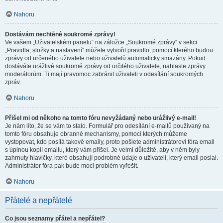
Nahoru
Dostávám nechtěné soukromé zprávy!
Ve vašem „Uživatelském panelu“ na záložce „Soukromé zprávy“ v sekci
„Pravidla, složky a nastavení“ můžete vytvořit pravidlo, pomocí kterého budou
zprávy od určeného uživatele nebo uživatelů automaticky smazány. Pokud
dostáváte urážlivé soukromé zprávy od určitého uživatele, nahlaste zprávy
moderátorům. Ti mají pravomoc zabránit uživateli v odesílání soukromých
zpráv.
Nahoru
Přišel mi od někoho na tomto fóru nevyžádaný nebo urážlivý e-mail!
Je nám líto, že se vám to stalo. Formulář pro odesílání e-mailů používaný na
tomto fóru obsahuje obranné mechanismy, pomocí kterých můžeme
vystopovat, kdo posílá takové emaily, proto pošlete administrátorovi fóra email
s úplnou kopií emailu, který vám přišel. Je velmi důležité, aby v něm byly
zahrnuty hlavičky, které obsahují podrobné údaje o uživateli, který email poslal.
Administrátor fóra pak bude moci problém vyřešit.
Nahoru
Přátelé a nepřátelé
Co jsou seznamy přátel a nepřátel?