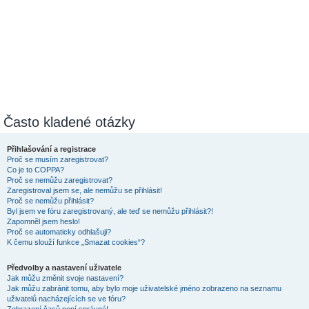
Často kladené otázky
Přihlašování a registrace
Proč se musím zaregistrovat?
Co je to COPPA?
Proč se nemůžu zaregistrovat?
Zaregistroval jsem se, ale nemůžu se přihlásit!
Proč se nemůžu přihlásit?
Byl jsem ve fóru zaregistrovaný, ale teď se nemůžu přihlásit?!
Zapomněl jsem heslo!
Proč se automaticky odhlašuji?
K čemu slouží funkce „Smazat cookies“?
Předvolby a nastavení uživatele
Jak můžu změnit svoje nastavení?
Jak můžu zabránit tomu, aby bylo moje uživatelské jméno zobrazeno na seznamu
uživatelů nacházejících se ve fóru?