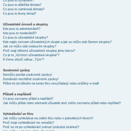
Co jsou to oznámení?
Co jsou to důležitá témata?
Co jsou to zamknutá témata?
Co jsou to ikony témat?
Uživatelské úrovně a skupiny
Kdo jsou to administrátoři?
Kdo jsou to moderátoři?
Co jsou to uživatelské skupiny?
Kde najdu seznam uživatelských skupin a jak se můžu stát členem skupiny?
Jak se můžu stát vedoucím skupiny?
Proč mají některé uživatelské skupiny jinou barvu?
Co je to „Výchozí uživatelská skupina“?
K čemu slouží odkaz „Tým“?
Soukromé zprávy
Nemůžu posílat soukromé zprávy!
Dostávám nechtěné soukromé zprávy!
Přišel mi od někoho na tomto fóru nevyžádaný nebo urážlivý e-mail!
Přátelé a nepřátelé
Co jsou seznamy přátel a nepřátel?
Jak můžu přidat nebo odstranit uživatele do/z mého seznamu přátel nebo nepřátel?
Vyhledávání ve fóru
Jak můžu vyhledávat na celém fóru nebo v jednotlivých fórech?
Proč moje vyhledávání nic nenašlo?
Proč se mi po vyhledávání zobrazí prázdná stránka!?