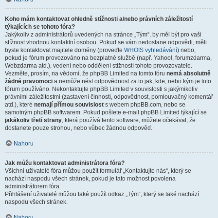
Koho mám kontaktovat ohledně stížnosti a/nebo právních záležitostí
týkajících se tohoto fóra?
Jakýkoliv z administrátorů uvedených na stránce „Tým“, by měl být pro vaši
stížnost vhodnou kontaktní osobou. Pokud se vám nedostane odpovědi, měli
byste kontaktovat majitele domény (proveďte
WHOIS vyhledávání
) nebo,
pokud je fórum provozováno na bezplatné službě (např. Yahoo!, forumzdarma,
Webzdarma atd.), vedení nebo oddělení stížností tohoto provozovatele.
Vezměte, prosím, na vědomí, že phpBB Limited na tomto fóru
nemá absolutně
žádné pravomoci
a nemůže nést odpovědnost za to jak, kde, nebo kým je toto
fórum používáno. Nekontaktujte phpBB Limited v souvislosti s jakýmikoliv
právními záležitostmi (zastavení činnosti, odpovědnost, pomlouvačný komentář
atd.), které
nemají přímou souvislost
s webem phpBB.com, nebo se
samotným phpBB softwarem. Pokud pošlete e-mail phpBB Limited týkající se
jakákoliv třetí strany
, která používá tento software, můžete očekávat, že
dostanete pouze strohou, nebo vůbec žádnou odpověď.
Nahoru
Jak můžu kontaktovat administrátora fóra?
Všichni uživatelé fóra můžou použít formulář „Kontaktujte nás“, který se
nachází naspodu všech stránek, pokud je tato možnost povolena
administrátorem fóra.
Přihlášení uživatelé můžou také použít odkaz „Tým“, který se také nachází
naspodu všech stránek.
Nahoru