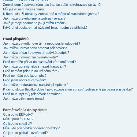
Zobrazení časů není správné!
Změnil jsem časovou zónu, ale čas se stále nezobrazuje správně!
Můj jazyk není na seznamu!
K čemu slouží obrázky zobrazené u mého uživatelského jména?
Jak můžu u svého jména zobrazit avatar?
Jaká je moje hodnost a jak ji můžu změnit?
Když chci poslat e-mail uživateli fóra, musím se přihlásit?
Psaní příspěvků
Jak můžu vytvořit nové téma nebo poslat odpověď?
Jak můžu upravit nebo smazat příspěvek?
Jak můžu přidat ke svým příspěvků podpis?
Jak můžu vytvořit hlasování/anketu?
Proč nemůžu přidat do hlasování více možností?
Jak můžu upravit nebo smazat hlasování?
Proč nemám přístup do určitého fóra?
Proč nemůžu posílat přílohy?
Proč jsem obdržel varování?
Jak můžu moderátorovi nahlásit příspěvek?
K čemu slouží tlačítko „Uložit jako rozepsanou zprávu“ zobrazené při psaní příspěvku?
Proč musí být můj příspěvek schválen?
Jak můžu oživit moje téma?
Formátování a druhy témat
Co jsou to BBKódy?
Můžu použít HTML?
Co jsou to smajlíci?
Můžu do příspěvků přidávat obrázky?
Co jsou to globální oznámení?