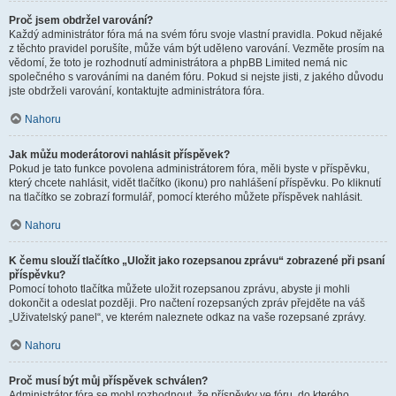
Proč jsem obdržel varování?
Každý administrátor fóra má na svém fóru svoje vlastní pravidla. Pokud nějaké
z těchto pravidel porušíte, může vám být uděleno varování. Vezměte prosím na
vědomí, že toto je rozhodnutí administrátora a phpBB Limited nemá nic
společného s varováními na daném fóru. Pokud si nejste jisti, z jakého důvodu
jste obdrželi varování, kontaktujte administrátora fóra.
Nahoru
Jak můžu moderátorovi nahlásit příspěvek?
Pokud je tato funkce povolena administrátorem fóra, měli byste v příspěvku,
který chcete nahlásit, vidět tlačítko (ikonu) pro nahlášení příspěvku. Po kliknutí
na tlačítko se zobrazí formulář, pomocí kterého můžete příspěvek nahlásit.
Nahoru
K čemu slouží tlačítko „Uložit jako rozepsanou zprávu“ zobrazené při psaní
příspěvku?
Pomocí tohoto tlačítka můžete uložit rozepsanou zprávu, abyste ji mohli
dokončit a odeslat později. Pro načtení rozepsaných zpráv přejděte na váš
„Uživatelský panel“, ve kterém naleznete odkaz na vaše rozepsané zprávy.
Nahoru
Proč musí být můj příspěvek schválen?
Administrátor fóra se mohl rozhodnout, že příspěvky ve fóru, do kterého