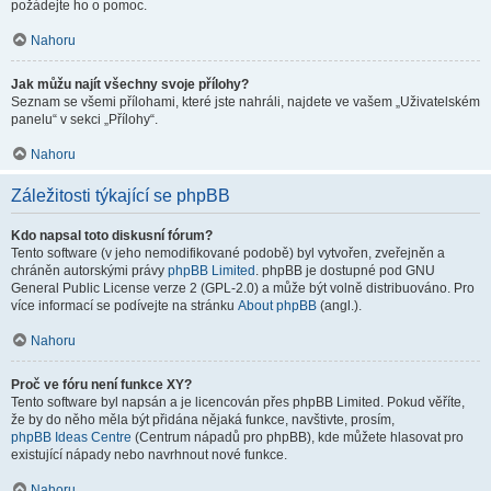
požádejte ho o pomoc.
Nahoru
Jak můžu najít všechny svoje přílohy?
Seznam se všemi přílohami, které jste nahráli, najdete ve vašem „Uživatelském
panelu“ v sekci „Přílohy“.
Nahoru
Záležitosti týkající se phpBB
Kdo napsal toto diskusní fórum?
Tento software (v jeho nemodifikované podobě) byl vytvořen, zveřejněn a
chráněn autorskými právy
phpBB Limited
. phpBB je dostupné pod GNU
General Public License verze 2 (GPL-2.0) a může být volně distribuováno. Pro
více informací se podívejte na stránku
About phpBB
(angl.).
Nahoru
Proč ve fóru není funkce XY?
Tento software byl napsán a je licencován přes phpBB Limited. Pokud věříte,
že by do něho měla být přidána nějaká funkce, navštivte, prosím,
phpBB Ideas Centre
(Centrum nápadů pro phpBB), kde můžete hlasovat pro
existující nápady nebo navrhnout nové funkce.
Nahoru