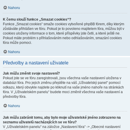
Nahoru
K čemu slouží funkce „Smazat cookies“?
Funkce „Smazat cookies“ smaže cookies vytvořené phpBB fórem, díky kterým
zůstáváte přihlášen ve fóru. Pokud je to povoleno majitelem fóra, můžou být v
cookies uloženy informace o tom, které příspěvky jste četli, a které ještě ne.
Pokud máte problém s přihlašováním nebo odhlašováním, smazání cookies
fóra může pomoci.
Nahoru
Předvolby a nastavení uživatele
Jak můžu změnit svoje nastavení?
Pokud jste se ve fóru zaregistrovali, jsou všechna vaše nastavení uložena v
databázi fóra. Pro jejich změnu přejděte na váš „Uživatelský panel“ pomocí
odkazu, který obvykle najdete po kliknutí na vaše jméno nahoře na stránkách
fóra. V „Uživatelském panelu“ budete moci změnit všechna vaše nastavení a
předvolby fóra.
Nahoru
Jak můžu zabránit tomu, aby bylo moje uživatelské jméno zobrazeno na
seznamu uživatelů nacházejících se ve fóru?
V „Uživatelském panelu“ na záložce „Nastavení fóra“ -> „Obecné nastavení