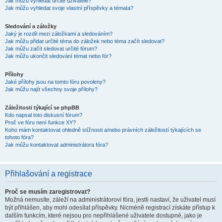
Jak můžu vyhledat určité uživatele?
Jak můžu vyhledat svoje vlastní příspěvky a témata?
Sledování a záložky
Jaký je rozdíl mezi záložkami a sledováním?
Jak můžu přidat určité téma do záložek nebo téma začít sledovat?
Jak můžu začít sledovat určité fórum?
Jak můžu ukončit sledování témat nebo fór?
Přílohy
Jaké přílohy jsou na tomto fóru povoleny?
Jak můžu najít všechny svoje přílohy?
Záležitosti týkající se phpBB
Kdo napsal toto diskusní fórum?
Proč ve fóru není funkce XY?
Koho mám kontaktovat ohledně stížnosti a/nebo právních záležitostí týkajících se
tohoto fóra?
Jak můžu kontaktovat administrátora fóra?
Přihlašování a registrace
Proč se musím zaregistrovat?
Možná nemusíte, záleží na administrátorovi fóra, jestli nastaví, že uživatel musí
být přihlášen, aby mohl odesílat příspěvky. Nicméně registrací získáte přístup k
dalším funkcím, které nejsou pro nepřihlášené uživatele dostupné, jako je