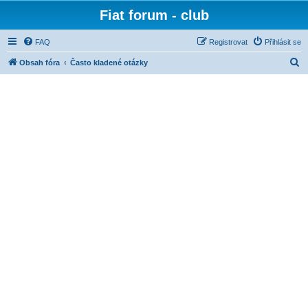
Fiat forum - club
FAQ
Registrovat
Přihlásit se
H
Obsah fóra
Často kladené otázky
l
e
d
a
t