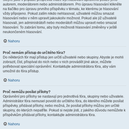
autorem, moderátorem nebo administrátorem. Pro úpravu hlasování klikněte
na tlačítko pro úpravu prvního příspěvku v tématu, ke kterému je hlasování
vždy připojeno. Pokud zatím nikdo nehlasoval, uživatelé můžou smazat
hlasování nebo v něm upravit jakoukoliv možnost. Pokud ale již uživatelé
hlasovali, jen administrátoři nebo moderátoři můžou upravit nebo smazat
hlasování. To zabrání tomu, aby byly možnosti hlasování změněny v ještě
neukončeném hlasování.
Nahoru
Proč nemám přístup do určitého fóra?
Do některých fór mají přístup jen určití uživatelé nebo skupiny. Abyste je mohli
zobrazit, číst, přispívat do nich nebo v nich provádět jiné akce, můžete
potřebovat speciální oprávnění. Kontaktujte administrátora fóra, aby vám
umožnil do fóra přístup.
Nahoru
Proč nemůžu posílat přílohy?
Oprávnění pro přílohy se nastavují pro jednotlivá fóra, skupiny nebo uživatele.
Administrátor fóra nemusel povolit do určitého fóra, do kterého můžete posílat
příspěvky, přidávat přílohy, nebo možná, že posílat přílohy můžou jen určité
skupiny, do kterých nepatříte. Pokud si nejste jisti, z jakého důvodu nemůžete k
příspěvkům přidávat přílohy, kontaktujte administrátora fóra.
Nahoru