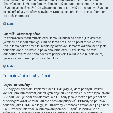
přispíváte, musí být prohlédnuty předtím, než je budou moci zobrazit ostatní
uživatelé. Je také možné, že vás administrátor fóra vložil do skupiny uživatelů,
jejichž příspěvky musí být schváleny. Kontaktujte, prosím, administrátora fóra
pro další informace.
Nahoru
Jak můžu oživit moje téma?
Při zobrazení tématu můžete oživit téma kliknutím na odkaz „Oživit téma“
(většinou naspodu stránky), čímž se téma přesune na první místo ve fóru.
Pokud tento odkaz nevidíte, mohlo být oživování témat zakázáno, nebo ještě
neuběhla doba, po které je povoleno téma oživit. Oživit téma jde také
jednoduše tak, že do něho odešlete příspěvek. Pokud to ale budete dělat,
ujistěte se, že to není proti pravidlům fóra.
Nahoru
Formátování a druhy témat
Co jsou to BBKódy?
BBKódy jsou speciální implementace HTML jazyka, které poskytují velkou
kontrolu pro formátování jednotlivých objektů v příspěvcích. Možnost používání
BBKódů uděluje administrátor fóra, ale BBKódy je také možné pro jednotlivé
příspěvky zakázat ve formuláři pro odesílání příspěvků. BBKódy se používají
podobně jako HTML, ale tagy jsou uzavřeny v hranatých závorkách [ a ] a ne v
< a >. Pro více informací o formátování pomocí BBKódů se podívejte na