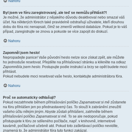
Nahoru
Byl jsem ve fóru zaregistrovaný, ale teď se nemůžu přihlásit?!
Je možné, že administrátor z nějakého důvodu deaktivoval nebo smazal váš
účet. Na některých fórech také pravidelně odstraňují uživatele, kteří dlouhou
dobu do fóra nic nenapsali, čímž se zmenší velikost databáze. Pokud je to váš
případ, zaregistrujte se znovu a pokuste se více zapojit do diskuzí.
Nahoru
Zapomněl jsem heslo!
Nepropadejte panice! Vaše původní heslo nelze sice získat zpět, ale můžete
ho jednoduše resetovat. Přejděte na přihlašovací stránku a klikněte na odkaz
Zapomněl/a jsem heslo
. Postupujte podle instrukcí a brzy se opět budete moci
přihlásit.
Pokud nebudete moci resetovat vaše heslo, kontaktujte administrátora fóra.
Nahoru
Proč se automaticky odhlašuji?
Pokud nezatrhnete během přihlašování políčko
Zapamatovat si mě
zůstanete
na fóru přihlášen jen po přednastavený čas. To slouží k zabránění zneužití
vašeho účtu někým jiným. Abyste zůstali přihlášeni, zatrhněte během
přihlašování políčko
Zapamatovat si mě
. To se ale nedoporučuje, pokud
přistupujete k fóru ze sdíleného počítače, např. v knihovně, internetové
kavárně, počítačové učebně atd. Pokud toto zaškrtávací políčko nevidíte,
znamená to, že administrátor fóra tuto funkci zakázal.