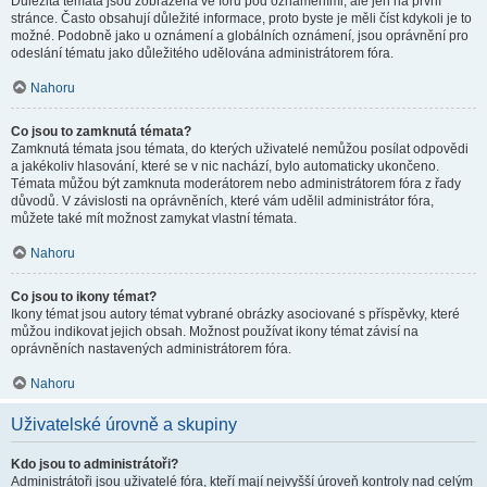
Důležitá témata jsou zobrazena ve fóru pod oznámeními, ale jen na první
stránce. Často obsahují důležité informace, proto byste je měli číst kdykoli je to
možné. Podobně jako u oznámení a globálních oznámení, jsou oprávnění pro
odeslání tématu jako důležitého udělována administrátorem fóra.
Nahoru
Co jsou to zamknutá témata?
Zamknutá témata jsou témata, do kterých uživatelé nemůžou posílat odpovědi
a jakékoliv hlasování, které se v nic nachází, bylo automaticky ukončeno.
Témata můžou být zamknuta moderátorem nebo administrátorem fóra z řady
důvodů. V závislosti na oprávněních, které vám udělil administrátor fóra,
můžete také mít možnost zamykat vlastní témata.
Nahoru
Co jsou to ikony témat?
Ikony témat jsou autory témat vybrané obrázky asociované s příspěvky, které
můžou indikovat jejich obsah. Možnost používat ikony témat závisí na
oprávněních nastavených administrátorem fóra.
Nahoru
Uživatelské úrovně a skupiny
Kdo jsou to administrátoři?
Administrátoři jsou uživatelé fóra, kteří mají nejvyšší úroveň kontroly nad celým