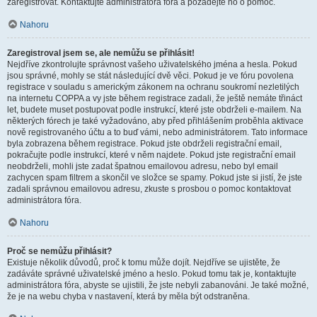
zaregistrovat. Kontaktujte administrátora fóra a požádejte ho o pomoc.
Nahoru
Zaregistroval jsem se, ale nemůžu se přihlásit!
Nejdříve zkontrolujte správnost vašeho uživatelského jména a hesla. Pokud
jsou správné, mohly se stát následující dvě věci. Pokud je ve fóru povolena
registrace v souladu s americkým zákonem na ochranu soukromí nezletilých
na internetu COPPA a vy jste během registrace zadali, že ještě nemáte třináct
let, budete muset postupovat podle instrukcí, které jste obdrželi e-mailem. Na
některých fórech je také vyžadováno, aby před přihlášením proběhla aktivace
nově registrovaného účtu a to buď vámi, nebo administrátorem. Tato informace
byla zobrazena během registrace. Pokud jste obdrželi registrační email,
pokračujte podle instrukcí, které v něm najdete. Pokud jste registrační email
neobdrželi, mohli jste zadat špatnou emailovou adresu, nebo byl email
zachycen spam filtrem a skončil ve složce se spamy. Pokud jste si jistí, že jste
zadali správnou emailovou adresu, zkuste s prosbou o pomoc kontaktovat
administrátora fóra.
Nahoru
Proč se nemůžu přihlásit?
Existuje několik důvodů, proč k tomu může dojít. Nejdříve se ujistěte, že
zadáváte správné uživatelské jméno a heslo. Pokud tomu tak je, kontaktujte
administrátora fóra, abyste se ujistili, že jste nebyli zabanováni. Je také možné,
že je na webu chyba v nastavení, která by měla být odstraněna.