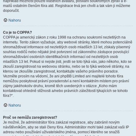
například možnost použití vlastních avatarů, posílání soukromých zpráv a e-
mailů ostatním členům fóra atd. Registrace trvá jen chvíli a tak vám ji můžeme
doporučit.
Nahoru
Co je to COPPA?
COPPA je americký zákon z roku 1998 na ochranu soukromí nezletilých na
internetu. Tento zákon vyžaduje, aby webové stránky, které mohou potenciálně
shromažďovat informace od nezletilých osob mladších 13 let, získaly písemný
souhlas rodičů nebo nějaké jiné potvrzení od zákonného zástupce povolující
shromažďování osobních identifikačních informací od nezletilých osob
mladších 13 let. Pokud si nejste jisti, jestli se toto týká vás, jako někoho, kdo se
zkouší zaregistrovat na webovou stránku, nebo se to týká webové stránky, na
kterou se zkoušíte zaregistrovat, kontaktujte vašeho právního poradce.
Vezměte prosím na vědomí, že ani phpBB Limited ani majitelé tohoto fóra
nemůžou poskytovat právní poradenství a není kontaktním místem pro právní
zájmy jakéhokoliv druhu, kromě těch uvedených v otázce „Koho mám
kontaktovat ohledně stížnosti a/nebo právních záležitostí týkajících se tohoto
fóra?“.
Nahoru
Proč se nemůžu zaregistrovat?
Je možné, že administrátor fóra zakázal registrace, aby zabránil novým
návštěvníkům, aby se stali členy fóra. Administrátor mohl také zakázat vaši IP
adresu nebo používání uživatelského jména, pomocí kterého se snažíš