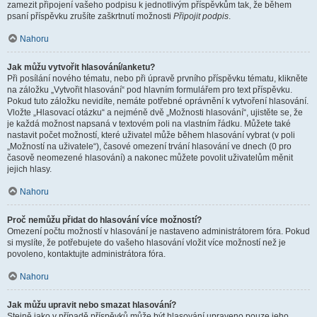
zamezit připojení vašeho podpisu k jednotlivým příspěvkům tak, že během
psaní příspěvku zrušíte zaškrtnutí možnosti
Připojit podpis
.
Nahoru
Jak můžu vytvořit hlasování/anketu?
Při posílání nového tématu, nebo při úpravě prvního příspěvku tématu, klikněte
na záložku „Vytvořit hlasování“ pod hlavním formulářem pro text příspěvku.
Pokud tuto záložku nevidíte, nemáte potřebné oprávnění k vytvoření hlasování.
Vložte „Hlasovací otázku“ a nejméně dvě „Možnosti hlasování“, ujistěte se, že
je každá možnost napsaná v textovém poli na vlastním řádku. Můžete také
nastavit počet možností, které uživatel může během hlasování vybrat (v poli
„Možností na uživatele“), časové omezení trvání hlasování ve dnech (0 pro
časově neomezené hlasování) a nakonec můžete povolit uživatelům měnit
jejich hlasy.
Nahoru
Proč nemůžu přidat do hlasování více možností?
Omezení počtu možností v hlasování je nastaveno administrátorem fóra. Pokud
si myslíte, že potřebujete do vašeho hlasování vložit více možností než je
povoleno, kontaktujte administrátora fóra.
Nahoru
Jak můžu upravit nebo smazat hlasování?
Stejně jako v případě příspěvků může být hlasování upraveno pouze jeho