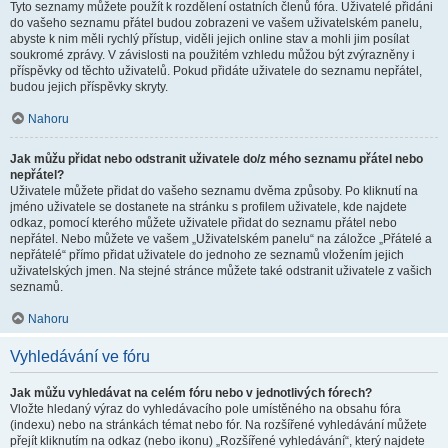
Tyto seznamy můžete použít k rozdělení ostatních členů fóra. Uživatelé přidáni
do vašeho seznamu přátel budou zobrazeni ve vašem uživatelském panelu,
abyste k nim měli rychlý přístup, viděli jejich online stav a mohli jim posílat
soukromé zprávy. V závislosti na použitém vzhledu můžou být zvýrazněny i
příspěvky od těchto uživatelů. Pokud přidáte uživatele do seznamu nepřátel,
budou jejich příspěvky skryty.
Nahoru
Jak můžu přidat nebo odstranit uživatele do/z mého seznamu přátel nebo
nepřátel?
Uživatele můžete přidat do vašeho seznamu dvěma způsoby. Po kliknutí na
jméno uživatele se dostanete na stránku s profilem uživatele, kde najdete
odkaz, pomocí kterého můžete uživatele přidat do seznamu přátel nebo
nepřátel. Nebo můžete ve vašem „Uživatelském panelu“ na záložce „Přátelé a
nepřátelé“ přímo přidat uživatele do jednoho ze seznamů vložením jejich
uživatelských jmen. Na stejné stránce můžete také odstranit uživatele z vašich
seznamů.
Nahoru
Vyhledávání ve fóru
Jak můžu vyhledávat na celém fóru nebo v jednotlivých fórech?
Vložte hledaný výraz do vyhledávacího pole umístěného na obsahu fóra
(indexu) nebo na stránkách témat nebo fór. Na rozšířené vyhledávání můžete
přejít kliknutím na odkaz (nebo ikonu) „Rozšířené vyhledávání“, který najdete