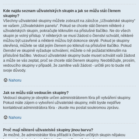
Kde najdu seznam uživatelských skupin a jak se můžu stát členem
skupiny?
Všechny uživatelské skupiny můžete zobrazit na záložce „Uživatelské skupiny“
ve vašem „Uživatelském panelu“. Pokud se chcete stát členem některé z
uživatelských skupin, pokračujte kliknutím na příslušné tlačítko. Ne do všech
skupin je volný přístup. V některých se musí žádost o členství schválit, některé
můžou být uzavřené a některé můžou být dokonce skryté. Pokud je skupiny
otevřená, můžete se stát jejím členem po kliknutí na příslušné tlačítko. Pokud
členství ve skupině vyžaduje schválení, můžete o ně požádat kliknutím na
příslušné tlačítko. Vedoucí uživatelské skupiny bude muset schválit vaši žádost
a může se vás zeptat, proč se chcete stát členem skupiny. Neobtěžujte, prosím,
vedoucího skupiny v případě, že zamítne vaši žádost - určitě pro to bude mít
svoje důvody.
Nahoru
Jak se můžu stát vedoucím skupiny?
Vedoucí skupiny je obvykle určen administrátorem fóra při vytváření skupiny.
Pokud máte zájem o vytvoření uživatelské skupiny, měli byste nejdříve
kontaktovat administrátora fóra - zkuste mu poslat soukromou zprávu.
Nahoru
Proč mají některé uživatelské skupiny jinou barvu?
Je možné, že administrátor fóra přiřadil k členům určitých skupin nějakou