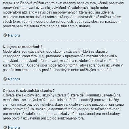
fórem. Tito členové můžou kontrolovat všechny aspekty fóra, včetně nastavení
oprávnění, banování uživatelů, vytváření uživatelských skupin nebo
moderátorů atd. a to v závislosti na oprávněních, která jsou jim udělena
majitelem fóra nebo dalšími administrátory. Administrátoři také můžou mít ve
všech fórech úplné moderátorské schopnosti, opět v závislosti na nastavení
provedeném majitelem fóra nebo dalšími administrátory.
Nahoru
Kdo jsou to moderátoři?
Moderátoři jsou uživatelé (nebo skupiny uživatelů), kteří se starají o
každodenní chod fóra. Mají pravomoc k upravování a mazání příspěvků a
zamykání, odemykání, přesunování, mazání a rozdělování témat ve fórech,
která moderují. Obecně jsou moderátoři přítomni, aby zabraňovali uživatelů v
psaní mimo téma nebo v posílání hanlivých nebo urážlivých materiálů.
Nahoru
Co jsou to uživatelské skupiny?
Uživatelské skupiny jsou skupiny uživatelů, které dělí komunitu uživatelů na
menší části, se kterými můžou administrátoři fóra snadněji pracovat. Každý
člen fóra může patřit do několika skupin a každé skupině můžou být přiřazena
různá oprávnění. To umožňuje administrátorům jednoduše měnit oprávnění
pro mnoho uživatelů najednou, například změnit oprávnění pro moderátory,
nebo povolit uživatelům přístup do soukromého fóra.
Nahoru