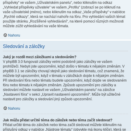
příspěvky“ ve vašem „Uživatelském panelu“, nebo kliknutím na odkaz
„Vyhledat příspěvky uživatele“ ve vašem „Profilu“ (zobrazí se po kliknutí na
vaše uživatelské jméno), nebo kliknutím na odkaz „Vaše příspěvky“ v nabídce
„Rychlé odkazy“, která se nachází nahoře na fóru. Pro vyhledání vašich témat
použijte stránku „Rozšířené vyhledávání“, na které pomocí různých možnosti
můžete zúžit vyhledávání na vaše témata.
Nahoru
Sledování a záložky
Jaký je rozdíl mezi záložkami a sledováním?
V phpBB 3.0 fungovali záložky velmi podobně jako záložky ve vašem
prohlížeči. Nebyli jste upozorněni, když došlo v tématu k nějakým změnám. V
phpBB 3.1 se záložky chovají stejně jako sledování tématu, což znamená, že
můžete být upozorněni, když v tématu v záložkách dojde k nějakým změnám.
Při sledování fóra nebo tématu budete upozorněni, když dojde ve sledovaném
fóru nebo tématu k nějakým změnám. Způsob upozornění pro záložky a
sledování můžete nastavit ve vašem „Uživatelském panelu“ na záložce
„Nastavení fóra“ v sekci „Upravit nastavení upozornění“. Může být užitečné
nastavit pro záložky a sledování jiný způsob upozornění.
Nahoru
Jak můžu přidat určité téma do záložek nebo téma začít sledovat?
Přidat určité téma do záložek nebo téma začít sledovat můžete kliknutím na
příslušný odkaz v nabídce „Nástroje tématu“ (obvykle má ikonu klíče), která se