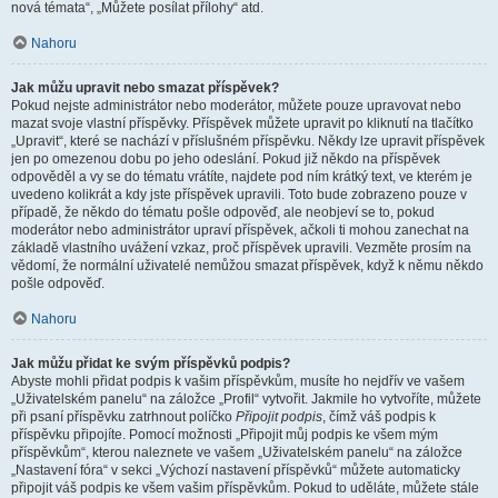
nová témata“, „Můžete posílat přílohy“ atd.
Nahoru
Jak můžu upravit nebo smazat příspěvek?
Pokud nejste administrátor nebo moderátor, můžete pouze upravovat nebo
mazat svoje vlastní příspěvky. Příspěvek můžete upravit po kliknutí na tlačítko
„Upravit“, které se nachází v příslušném příspěvku. Někdy lze upravit příspěvek
jen po omezenou dobu po jeho odeslání. Pokud již někdo na příspěvek
odpověděl a vy se do tématu vrátíte, najdete pod ním krátký text, ve kterém je
uvedeno kolikrát a kdy jste příspěvek upravili. Toto bude zobrazeno pouze v
případě, že někdo do tématu pošle odpověď, ale neobjeví se to, pokud
moderátor nebo administrátor upraví příspěvek, ačkoli ti mohou zanechat na
základě vlastního uvážení vzkaz, proč příspěvek upravili. Vezměte prosím na
vědomí, že normální uživatelé nemůžou smazat příspěvek, když k němu někdo
pošle odpověď.
Nahoru
Jak můžu přidat ke svým příspěvků podpis?
Abyste mohli přidat podpis k vašim příspěvkům, musíte ho nejdřív ve vašem
„Uživatelském panelu“ na záložce „Profil“ vytvořit. Jakmile ho vytvoříte, můžete
při psaní příspěvku zatrhnout políčko
Připojit podpis
, čímž váš podpis k
příspěvku připojíte. Pomocí možnosti „Připojit můj podpis ke všem mým
příspěvkům“, kterou naleznete ve vašem „Uživatelském panelu“ na záložce
„Nastavení fóra“ v sekci „Výchozí nastavení příspěvků“ můžete automaticky
připojit váš podpis ke všem vašim příspěvkům. Pokud to uděláte, můžete stále