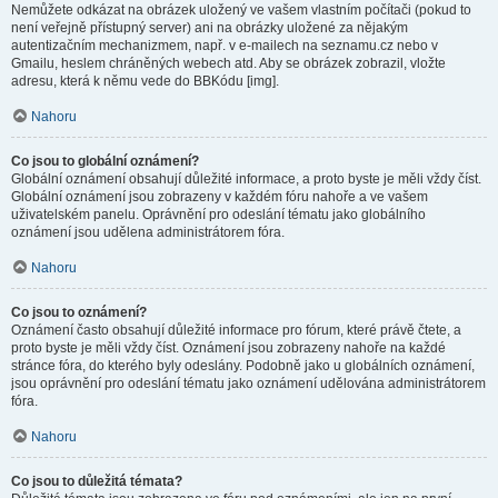
Nemůžete odkázat na obrázek uložený ve vašem vlastním počítači (pokud to
není veřejně přístupný server) ani na obrázky uložené za nějakým
autentizačním mechanizmem, např. v e-mailech na seznamu.cz nebo v
Gmailu, heslem chráněných webech atd. Aby se obrázek zobrazil, vložte
adresu, která k němu vede do BBKódu [img].
Nahoru
Co jsou to globální oznámení?
Globální oznámení obsahují důležité informace, a proto byste je měli vždy číst.
Globální oznámení jsou zobrazeny v každém fóru nahoře a ve vašem
uživatelském panelu. Oprávnění pro odeslání tématu jako globálního
oznámení jsou udělena administrátorem fóra.
Nahoru
Co jsou to oznámení?
Oznámení často obsahují důležité informace pro fórum, které právě čtete, a
proto byste je měli vždy číst. Oznámení jsou zobrazeny nahoře na každé
stránce fóra, do kterého byly odeslány. Podobně jako u globálních oznámení,
jsou oprávnění pro odeslání tématu jako oznámení udělována administrátorem
fóra.
Nahoru
Co jsou to důležitá témata?