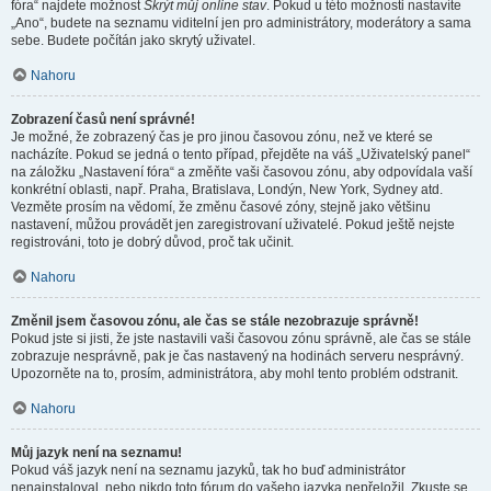
fóra“ najdete možnost
Skrýt můj online stav
. Pokud u této možnosti nastavíte
„Ano“, budete na seznamu viditelní jen pro administrátory, moderátory a sama
sebe. Budete počítán jako skrytý uživatel.
Nahoru
Zobrazení časů není správné!
Je možné, že zobrazený čas je pro jinou časovou zónu, než ve které se
nacházíte. Pokud se jedná o tento případ, přejděte na váš „Uživatelský panel“
na záložku „Nastavení fóra“ a změňte vaši časovou zónu, aby odpovídala vaší
konkrétní oblasti, např. Praha, Bratislava, Londýn, New York, Sydney atd.
Vezměte prosím na vědomí, že změnu časové zóny, stejně jako většinu
nastavení, můžou provádět jen zaregistrovaní uživatelé. Pokud ještě nejste
registrováni, toto je dobrý důvod, proč tak učinit.
Nahoru
Změnil jsem časovou zónu, ale čas se stále nezobrazuje správně!
Pokud jste si jisti, že jste nastavili vaši časovou zónu správně, ale čas se stále
zobrazuje nesprávně, pak je čas nastavený na hodinách serveru nesprávný.
Upozorněte na to, prosím, administrátora, aby mohl tento problém odstranit.
Nahoru
Můj jazyk není na seznamu!
Pokud váš jazyk není na seznamu jazyků, tak ho buď administrátor
nenainstaloval, nebo nikdo toto fórum do vašeho jazyka nepřeložil. Zkuste se