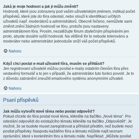
Jaká je moje hodnost a jak ji můžu změnit?
Hodnosti, které jsou zobrazeny pod vaším uživatelským jménem, indikují počet
příspěvků, které jste do fóra odeslali, nebo slouží k identifikaci určitých
uživatelů např. moderátorů a administrátorů. Obecně řečeno, nemůžete sami
změnit znění žádných hodností ve fóru, protože jsou nastaveny
administrátorem fóra. Prosím, nezatěžujte fórum zbytečným přispíváním jen
proto, abyste dosáhli vyšší hodnosti. Na většině fór to nebude tolerováno a
moderátor nebo administrátor jednoduše sníží váš počet příspěvků.
Nahoru
Když chci poslat e-mail uživateli fóra, musím se přihlásit?
Jen registrovaní uživatelé můžou posílat e-maily ostatním členům fóra přes
vestavěný formulář a to jen v případě, že administrátor tuto funkci povolil. Je to
z důvodu zabránění zneužití emailového systému anonymními uživateli.
Nahoru
Psaní příspěvků
Jak můžu vytvořit nové téma nebo poslat odpověď?
Pokud chcete do fóra poslat nové téma, klikněte na tlačítko „Nové téma“. Pro
odeslání odpovědi do existujícího tématu klikněte na tlačítko „Odpovědět“. Je
možné, že se budete muset zaregistrovat a přihlásit předtím, než budete moci
posílat příspěvky. Naspodu každého fóra a tématu můžete najít seznam
oprávnění, které v konkrétním fóru a tématu máte. Například: „Můžete posílat