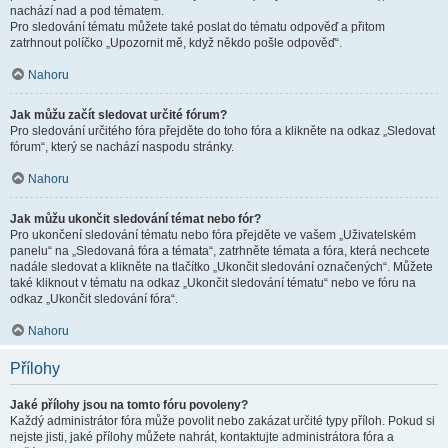
nachází nad a pod tématem.
Pro sledování tématu můžete také poslat do tématu odpověď a přitom
zatrhnout políčko „Upozornit mě, když někdo pošle odpověď“.
Nahoru
Jak můžu začít sledovat určité fórum?
Pro sledování určitého fóra přejděte do toho fóra a klikněte na odkaz „Sledovat
fórum“, který se nachází naspodu stránky.
Nahoru
Jak můžu ukončit sledování témat nebo fór?
Pro ukončení sledování tématu nebo fóra přejděte ve vašem „Uživatelském
panelu“ na „Sledovaná fóra a témata“, zatrhněte témata a fóra, která nechcete
nadále sledovat a klikněte na tlačítko „Ukončit sledování označených“. Můžete
také kliknout v tématu na odkaz „Ukončit sledování tématu“ nebo ve fóru na
odkaz „Ukončit sledování fóra“.
Nahoru
Přílohy
Jaké přílohy jsou na tomto fóru povoleny?
Každý administrátor fóra může povolit nebo zakázat určité typy příloh. Pokud si
nejste jisti, jaké přílohy můžete nahrát, kontaktujte administrátora fóra a