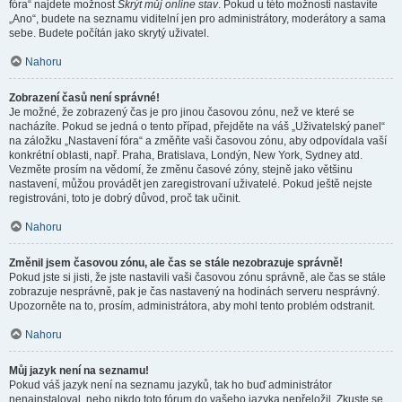
fóra“ najdete možnost
Skrýt můj online stav
. Pokud u této možnosti nastavíte
„Ano“, budete na seznamu viditelní jen pro administrátory, moderátory a sama
sebe. Budete počítán jako skrytý uživatel.
Nahoru
Zobrazení časů není správné!
Je možné, že zobrazený čas je pro jinou časovou zónu, než ve které se
nacházíte. Pokud se jedná o tento případ, přejděte na váš „Uživatelský panel“
na záložku „Nastavení fóra“ a změňte vaši časovou zónu, aby odpovídala vaší
konkrétní oblasti, např. Praha, Bratislava, Londýn, New York, Sydney atd.
Vezměte prosím na vědomí, že změnu časové zóny, stejně jako většinu
nastavení, můžou provádět jen zaregistrovaní uživatelé. Pokud ještě nejste
registrováni, toto je dobrý důvod, proč tak učinit.
Nahoru
Změnil jsem časovou zónu, ale čas se stále nezobrazuje správně!
Pokud jste si jisti, že jste nastavili vaši časovou zónu správně, ale čas se stále
zobrazuje nesprávně, pak je čas nastavený na hodinách serveru nesprávný.
Upozorněte na to, prosím, administrátora, aby mohl tento problém odstranit.
Nahoru
Můj jazyk není na seznamu!
Pokud váš jazyk není na seznamu jazyků, tak ho buď administrátor
nenainstaloval, nebo nikdo toto fórum do vašeho jazyka nepřeložil. Zkuste se