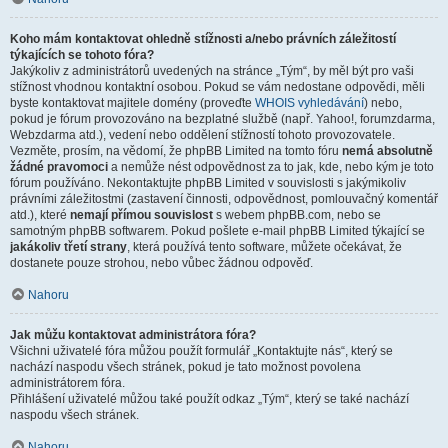
Koho mám kontaktovat ohledně stížnosti a/nebo právních záležitostí
týkajících se tohoto fóra?
Jakýkoliv z administrátorů uvedených na stránce „Tým“, by měl být pro vaši
stížnost vhodnou kontaktní osobou. Pokud se vám nedostane odpovědi, měli
byste kontaktovat majitele domény (proveďte
WHOIS vyhledávání
) nebo,
pokud je fórum provozováno na bezplatné službě (např. Yahoo!, forumzdarma,
Webzdarma atd.), vedení nebo oddělení stížností tohoto provozovatele.
Vezměte, prosím, na vědomí, že phpBB Limited na tomto fóru
nemá absolutně
žádné pravomoci
a nemůže nést odpovědnost za to jak, kde, nebo kým je toto
fórum používáno. Nekontaktujte phpBB Limited v souvislosti s jakýmikoliv
právními záležitostmi (zastavení činnosti, odpovědnost, pomlouvačný komentář
atd.), které
nemají přímou souvislost
s webem phpBB.com, nebo se
samotným phpBB softwarem. Pokud pošlete e-mail phpBB Limited týkající se
jakákoliv třetí strany
, která používá tento software, můžete očekávat, že
dostanete pouze strohou, nebo vůbec žádnou odpověď.
Nahoru
Jak můžu kontaktovat administrátora fóra?
Všichni uživatelé fóra můžou použít formulář „Kontaktujte nás“, který se
nachází naspodu všech stránek, pokud je tato možnost povolena
administrátorem fóra.
Přihlášení uživatelé můžou také použít odkaz „Tým“, který se také nachází
naspodu všech stránek.
Nahoru