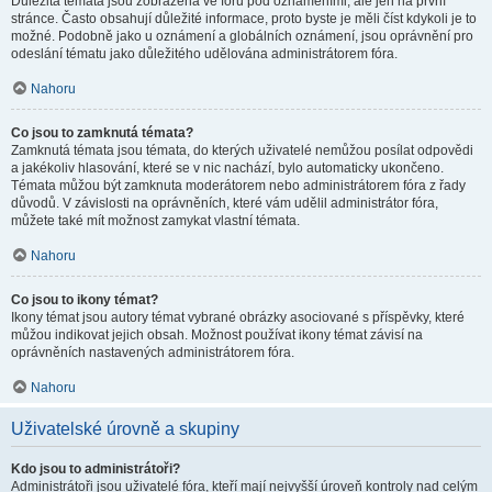
Důležitá témata jsou zobrazena ve fóru pod oznámeními, ale jen na první
stránce. Často obsahují důležité informace, proto byste je měli číst kdykoli je to
možné. Podobně jako u oznámení a globálních oznámení, jsou oprávnění pro
odeslání tématu jako důležitého udělována administrátorem fóra.
Nahoru
Co jsou to zamknutá témata?
Zamknutá témata jsou témata, do kterých uživatelé nemůžou posílat odpovědi
a jakékoliv hlasování, které se v nic nachází, bylo automaticky ukončeno.
Témata můžou být zamknuta moderátorem nebo administrátorem fóra z řady
důvodů. V závislosti na oprávněních, které vám udělil administrátor fóra,
můžete také mít možnost zamykat vlastní témata.
Nahoru
Co jsou to ikony témat?
Ikony témat jsou autory témat vybrané obrázky asociované s příspěvky, které
můžou indikovat jejich obsah. Možnost používat ikony témat závisí na
oprávněních nastavených administrátorem fóra.
Nahoru
Uživatelské úrovně a skupiny
Kdo jsou to administrátoři?
Administrátoři jsou uživatelé fóra, kteří mají nejvyšší úroveň kontroly nad celým