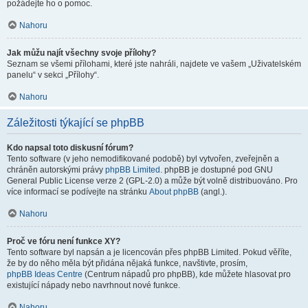
požádejte ho o pomoc.
Nahoru
Jak můžu najít všechny svoje přílohy?
Seznam se všemi přílohami, které jste nahráli, najdete ve vašem „Uživatelském
panelu“ v sekci „Přílohy“.
Nahoru
Záležitosti týkající se phpBB
Kdo napsal toto diskusní fórum?
Tento software (v jeho nemodifikované podobě) byl vytvořen, zveřejněn a
chráněn autorskými právy
phpBB Limited
. phpBB je dostupné pod GNU
General Public License verze 2 (GPL-2.0) a může být volně distribuováno. Pro
více informací se podívejte na stránku
About phpBB
(angl.).
Nahoru
Proč ve fóru není funkce XY?
Tento software byl napsán a je licencován přes phpBB Limited. Pokud věříte,
že by do něho měla být přidána nějaká funkce, navštivte, prosím,
phpBB Ideas Centre
(Centrum nápadů pro phpBB), kde můžete hlasovat pro
existující nápady nebo navrhnout nové funkce.
Nahoru