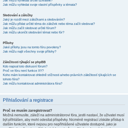
Jak můžu vyhledat určité uživatele?
Jak můžu vyhledat svoje vlastní příspěvky a témata?
Sledování a záložky
Jaký je rozdíl mezi záložkami a sledováním?
Jak můžu přidat určité téma do záložek nebo téma začít sledovat?
Jak můžu začít sledovat určité fórum?
Jak můžu ukončit sledování témat nebo fór?
Přílohy
Jaké přílohy jsou na tomto fóru povoleny?
Jak můžu najít všechny svoje přílohy?
Záležitosti týkající se phpBB
Kdo napsal toto diskusní fórum?
Proč ve fóru není funkce XY?
Koho mám kontaktovat ohledně stížnosti a/nebo právních záležitostí týkajících se
tohoto fóra?
Jak můžu kontaktovat administrátora fóra?
Přihlašování a registrace
Proč se musím zaregistrovat?
Možná nemusíte, záleží na administrátorovi fóra, jestli nastaví, že uživatel musí
být přihlášen, aby mohl odesílat příspěvky. Nicméně registrací získáte přístup k
dalším funkcím, které nejsou pro nepřihlášené uživatele dostupné, jako je