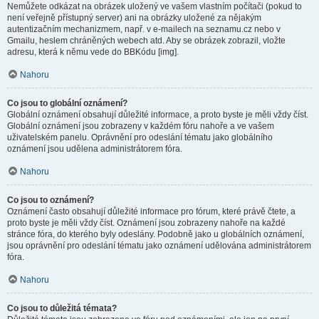
Nemůžete odkázat na obrázek uložený ve vašem vlastním počítači (pokud to
není veřejně přístupný server) ani na obrázky uložené za nějakým
autentizačním mechanizmem, např. v e-mailech na seznamu.cz nebo v
Gmailu, heslem chráněných webech atd. Aby se obrázek zobrazil, vložte
adresu, která k němu vede do BBKódu [img].
Nahoru
Co jsou to globální oznámení?
Globální oznámení obsahují důležité informace, a proto byste je měli vždy číst.
Globální oznámení jsou zobrazeny v každém fóru nahoře a ve vašem
uživatelském panelu. Oprávnění pro odeslání tématu jako globálního
oznámení jsou udělena administrátorem fóra.
Nahoru
Co jsou to oznámení?
Oznámení často obsahují důležité informace pro fórum, které právě čtete, a
proto byste je měli vždy číst. Oznámení jsou zobrazeny nahoře na každé
stránce fóra, do kterého byly odeslány. Podobně jako u globálních oznámení,
jsou oprávnění pro odeslání tématu jako oznámení udělována administrátorem
fóra.
Nahoru
Co jsou to důležitá témata?