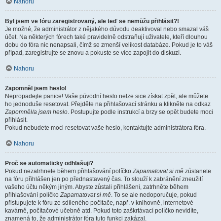
Nahoru
Byl jsem ve fóru zaregistrovaný, ale teď se nemůžu přihlásit?!
Je možné, že administrátor z nějakého důvodu deaktivoval nebo smazal váš
účet. Na některých fórech také pravidelně odstraňují uživatele, kteří dlouhou
dobu do fóra nic nenapsali, čímž se zmenší velikost databáze. Pokud je to váš
případ, zaregistrujte se znovu a pokuste se více zapojit do diskuzí.
Nahoru
Zapomněl jsem heslo!
Nepropadejte panice! Vaše původní heslo nelze sice získat zpět, ale můžete
ho jednoduše resetovat. Přejděte na přihlašovací stránku a klikněte na odkaz
Zapomněl/a jsem heslo
. Postupujte podle instrukcí a brzy se opět budete moci
přihlásit.
Pokud nebudete moci resetovat vaše heslo, kontaktujte administrátora fóra.
Nahoru
Proč se automaticky odhlašuji?
Pokud nezatrhnete během přihlašování políčko
Zapamatovat si mě
zůstanete
na fóru přihlášen jen po přednastavený čas. To slouží k zabránění zneužití
vašeho účtu někým jiným. Abyste zůstali přihlášeni, zatrhněte během
přihlašování políčko
Zapamatovat si mě
. To se ale nedoporučuje, pokud
přistupujete k fóru ze sdíleného počítače, např. v knihovně, internetové
kavárně, počítačové učebně atd. Pokud toto zaškrtávací políčko nevidíte,
znamená to, že administrátor fóra tuto funkci zakázal.