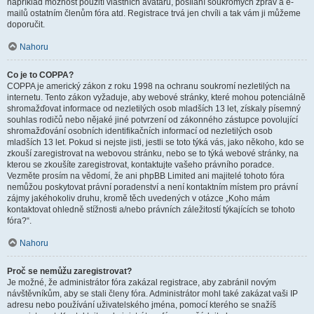
například možnost použití vlastních avatarů, posílání soukromých zpráv a e-
mailů ostatním členům fóra atd. Registrace trvá jen chvíli a tak vám ji můžeme
doporučit.
Nahoru
Co je to COPPA?
COPPA je americký zákon z roku 1998 na ochranu soukromí nezletilých na
internetu. Tento zákon vyžaduje, aby webové stránky, které mohou potenciálně
shromažďovat informace od nezletilých osob mladších 13 let, získaly písemný
souhlas rodičů nebo nějaké jiné potvrzení od zákonného zástupce povolující
shromažďování osobních identifikačních informací od nezletilých osob
mladších 13 let. Pokud si nejste jisti, jestli se toto týká vás, jako někoho, kdo se
zkouší zaregistrovat na webovou stránku, nebo se to týká webové stránky, na
kterou se zkoušíte zaregistrovat, kontaktujte vašeho právního poradce.
Vezměte prosím na vědomí, že ani phpBB Limited ani majitelé tohoto fóra
nemůžou poskytovat právní poradenství a není kontaktním místem pro právní
zájmy jakéhokoliv druhu, kromě těch uvedených v otázce „Koho mám
kontaktovat ohledně stížnosti a/nebo právních záležitostí týkajících se tohoto
fóra?“.
Nahoru
Proč se nemůžu zaregistrovat?
Je možné, že administrátor fóra zakázal registrace, aby zabránil novým
návštěvníkům, aby se stali členy fóra. Administrátor mohl také zakázat vaši IP
adresu nebo používání uživatelského jména, pomocí kterého se snažíš