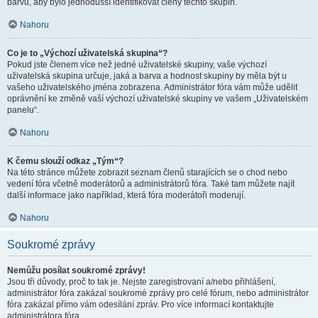
barvu, aby bylo jednodušší identifikovat členy těchto skupin.
Nahoru
Co je to „Výchozí uživatelská skupina“?
Pokud jste členem více než jedné uživatelské skupiny, vaše výchozí
uživatelská skupina určuje, jaká a barva a hodnost skupiny by měla být u
vašeho uživatelského jména zobrazena. Administrátor fóra vám může udělit
oprávnění ke změně vaší výchozí uživatelské skupiny ve vašem „Uživatelském
panelu“.
Nahoru
K čemu slouží odkaz „Tým“?
Na této stránce můžete zobrazit seznam členů starajících se o chod nebo
vedení fóra včetně moderátorů a administrátorů fóra. Také tam můžete najít
další informace jako například, která fóra moderátoři moderují.
Nahoru
Soukromé zprávy
Nemůžu posílat soukromé zprávy!
Jsou tři důvody, proč to tak je. Nejste zaregistrovaní a/nebo přihlášení,
administrátor fóra zakázal soukromé zprávy pro celé fórum, nebo administrátor
fóra zakázal přímo vám odesílání zpráv. Pro více informací kontaktujte
administrátora fóra.