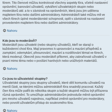
fórem. Tito členové můžou kontrolovat všechny aspekty fóra, včetně nastavení
oprávnění, banování uživatelů, vytváření uživatelských skupin nebo
moderátorů atd. a to v závislosti na oprávněních, která jsou jim udělena
majitelem fóra nebo dalšími administrátory. Administrátoři také můžou mít ve
všech fórech úplné moderátorské schopnosti, opět v závislosti na nastavení
provedeném majitelem fóra nebo dalšími administrátory.
Nahoru
Kdo jsou to moderátoři?
Moderátoři jsou uživatelé (nebo skupiny uživatelů), kteří se starají o
každodenní chod fóra. Mají pravomoc k upravování a mazání příspěvků a
zamykání, odemykání, přesunování, mazání a rozdělování témat ve fórech,
která moderují. Obecně jsou moderátoři přítomni, aby zabraňovali uživatelů v
psaní mimo téma nebo v posílání hanlivých nebo urážlivých materiálů.
Nahoru
Co jsou to uživatelské skupiny?
Uživatelské skupiny jsou skupiny uživatelů, které dělí komunitu uživatelů na
menší části, se kterými můžou administrátoři fóra snadněji pracovat. Každý
člen fóra může patřit do několika skupin a každé skupině můžou být přiřazena
různá oprávnění. To umožňuje administrátorům jednoduše měnit oprávnění
pro mnoho uživatelů najednou, například změnit oprávnění pro moderátory,
nebo povolit uživatelům přístup do soukromého fóra.
Nahoru