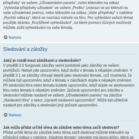
příspěvky“ ve vašem „Uživatelském panelu“, nebo kliknutím na odkaz
„Vyhledat příspěvky uživatele“ ve vašem „Profilu“ (zobrazí se po kliknutí na
vaše uživatelské jméno), nebo kliknutím na odkaz „Vaše příspěvky“ v nabídce
„Rychlé odkazy“, která se nachází nahoře na fóru. Pro vyhledání vašich témat
použijte stránku „Rozšířené vyhledávání“, na které pomocí různých možnosti
můžete zúžit vyhledávání na vaše témata.
Nahoru
Sledování a záložky
Jaký je rozdíl mezi záložkami a sledováním?
V phpBB 3.0 fungovali záložky velmi podobně jako záložky ve vašem
prohlížeči. Nebyli jste upozorněni, když došlo v tématu k nějakým změnám. V
phpBB 3.1 se záložky chovají stejně jako sledování tématu, což znamená, že
můžete být upozorněni, když v tématu v záložkách dojde k nějakým změnám.
Při sledování fóra nebo tématu budete upozorněni, když dojde ve sledovaném
fóru nebo tématu k nějakým změnám. Způsob upozornění pro záložky a
sledování můžete nastavit ve vašem „Uživatelském panelu“ na záložce
„Nastavení fóra“ v sekci „Upravit nastavení upozornění“. Může být užitečné
nastavit pro záložky a sledování jiný způsob upozornění.
Nahoru
Jak můžu přidat určité téma do záložek nebo téma začít sledovat?
Přidat určité téma do záložek nebo téma začít sledovat můžete kliknutím na
příslušný odkaz v nabídce „Nástroje tématu“ (obvykle má ikonu klíče), která se