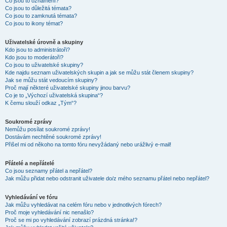
Co jsou to oznámení?
Co jsou to důležitá témata?
Co jsou to zamknutá témata?
Co jsou to ikony témat?
Uživatelské úrovně a skupiny
Kdo jsou to administrátoři?
Kdo jsou to moderátoři?
Co jsou to uživatelské skupiny?
Kde najdu seznam uživatelských skupin a jak se můžu stát členem skupiny?
Jak se můžu stát vedoucím skupiny?
Proč mají některé uživatelské skupiny jinou barvu?
Co je to „Výchozí uživatelská skupina“?
K čemu slouží odkaz „Tým“?
Soukromé zprávy
Nemůžu posílat soukromé zprávy!
Dostávám nechtěné soukromé zprávy!
Přišel mi od někoho na tomto fóru nevyžádaný nebo urážlivý e-mail!
Přátelé a nepřátelé
Co jsou seznamy přátel a nepřátel?
Jak můžu přidat nebo odstranit uživatele do/z mého seznamu přátel nebo nepřátel?
Vyhledávání ve fóru
Jak můžu vyhledávat na celém fóru nebo v jednotlivých fórech?
Proč moje vyhledávání nic nenašlo?
Proč se mi po vyhledávání zobrazí prázdná stránka!?