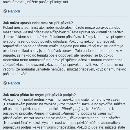
nová témata“, „Můžete posílat přílohy“ atd.
Nahoru
Jak můžu upravit nebo smazat příspěvek?
Pokud nejste administrátor nebo moderátor, můžete pouze upravovat nebo
mazat svoje vlastní příspěvky. Příspěvek můžete upravit po kliknutí na tlačítko
„Upravit“, které se nachází v příslušném příspěvku. Někdy lze upravit příspěvek
jen po omezenou dobu po jeho odeslání. Pokud již někdo na příspěvek
odpověděl a vy se do tématu vrátíte, najdete pod ním krátký text, ve kterém je
uvedeno kolikrát a kdy jste příspěvek upravili. Toto bude zobrazeno pouze v
případě, že někdo do tématu pošle odpověď, ale neobjeví se to, pokud
moderátor nebo administrátor upraví příspěvek, ačkoli ti mohou zanechat na
základě vlastního uvážení vzkaz, proč příspěvek upravili. Vezměte prosím na
vědomí, že normální uživatelé nemůžou smazat příspěvek, když k němu někdo
pošle odpověď.
Nahoru
Jak můžu přidat ke svým příspěvků podpis?
Abyste mohli přidat podpis k vašim příspěvkům, musíte ho nejdřív ve vašem
„Uživatelském panelu“ na záložce „Profil“ vytvořit. Jakmile ho vytvoříte, můžete
při psaní příspěvku zatrhnout políčko
Připojit podpis
, čímž váš podpis k
příspěvku připojíte. Pomocí možnosti „Připojit můj podpis ke všem mým
příspěvkům“, kterou naleznete ve vašem „Uživatelském panelu“ na záložce
„Nastavení fóra“ v sekci „Výchozí nastavení příspěvků“ můžete automaticky
připojit váš podpis ke všem vašim příspěvkům. Pokud to uděláte, můžete stále