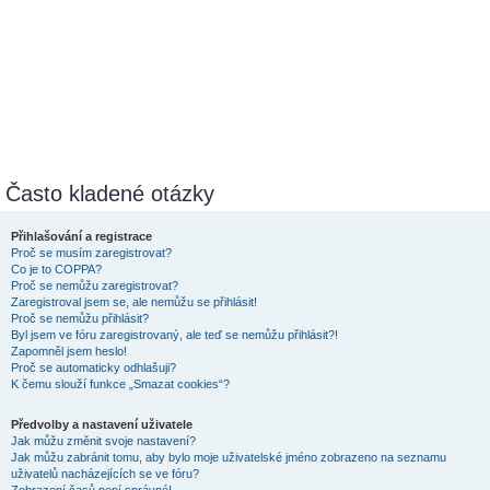
Často kladené otázky
Přihlašování a registrace
Proč se musím zaregistrovat?
Co je to COPPA?
Proč se nemůžu zaregistrovat?
Zaregistroval jsem se, ale nemůžu se přihlásit!
Proč se nemůžu přihlásit?
Byl jsem ve fóru zaregistrovaný, ale teď se nemůžu přihlásit?!
Zapomněl jsem heslo!
Proč se automaticky odhlašuji?
K čemu slouží funkce „Smazat cookies“?
Předvolby a nastavení uživatele
Jak můžu změnit svoje nastavení?
Jak můžu zabránit tomu, aby bylo moje uživatelské jméno zobrazeno na seznamu
uživatelů nacházejících se ve fóru?