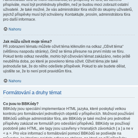
přispíváte, musí být prohlédnuty předtím, než je budou moci zobrazit ostatní
uživatelé. Je také možné, že vás administrátor fóra vložil do skupiny uživatelů,
jejichž příspěvky musí být schváleny. Kontaktujte, prosím, administrátora fóra
pro další informace.
Nahoru
Jak můžu oživit moje téma?
Při zobrazení tématu můžete oživit téma kliknutím na odkaz „Oživit téma“
(většinou naspodu stránky), čímž se téma přesune na první místo ve fóru.
Pokud tento odkaz nevidíte, mohlo být oživování témat zakázáno, nebo ještě
neuběhla doba, po které je povoleno téma oživit. Oživit téma jde také
jednoduše tak, že do něho odešlete příspěvek. Pokud to ale budete dělat,
ujistěte se, že to není proti pravidlům fóra.
Nahoru
Formátování a druhy témat
Co jsou to BBKódy?
BBKódy jsou speciální implementace HTML jazyka, které poskytují velkou
kontrolu pro formátování jednotlivých objektů v příspěvcích. Možnost používání
BBKódů uděluje administrátor fóra, ale BBKódy je také možné pro jednotlivé
příspěvky zakázat ve formuláři pro odesílání příspěvků. BBKódy se používají
podobně jako HTML, ale tagy jsou uzavřeny v hranatých závorkách [ a ] a ne v
< a >. Pro více informací o formátování pomocí BBKódů se podívejte na