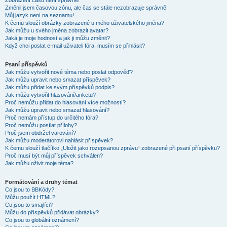
Zobrazení časů není správné!
Změnil jsem časovou zónu, ale čas se stále nezobrazuje správně!
Můj jazyk není na seznamu!
K čemu slouží obrázky zobrazené u mého uživatelského jména?
Jak můžu u svého jména zobrazit avatar?
Jaká je moje hodnost a jak ji můžu změnit?
Když chci poslat e-mail uživateli fóra, musím se přihlásit?
Psaní příspěvků
Jak můžu vytvořit nové téma nebo poslat odpověď?
Jak můžu upravit nebo smazat příspěvek?
Jak můžu přidat ke svým příspěvků podpis?
Jak můžu vytvořit hlasování/anketu?
Proč nemůžu přidat do hlasování více možností?
Jak můžu upravit nebo smazat hlasování?
Proč nemám přístup do určitého fóra?
Proč nemůžu posílat přílohy?
Proč jsem obdržel varování?
Jak můžu moderátorovi nahlásit příspěvek?
K čemu slouží tlačítko „Uložit jako rozepsanou zprávu“ zobrazené při psaní příspěvku?
Proč musí být můj příspěvek schválen?
Jak můžu oživit moje téma?
Formátování a druhy témat
Co jsou to BBKódy?
Můžu použít HTML?
Co jsou to smajlíci?
Můžu do příspěvků přidávat obrázky?
Co jsou to globální oznámení?