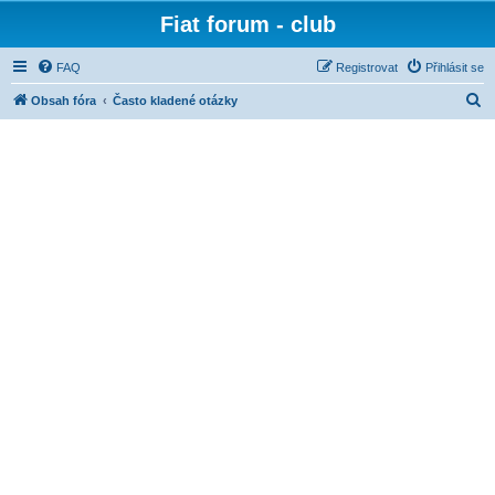
Fiat forum - club
FAQ
Registrovat
Přihlásit se
H
Obsah fóra
Často kladené otázky
l
e
d
a
t