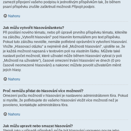
zamezit připojení vašeho podpisu k jednotlivým příspěvkům tak, že během
psaní příspěvku zrušíte zaškrtnutí možnosti
Připojit podpis
.
Nahoru
Jak můžu vytvořit hlasování/anketu?
Při posílání nového tématu, nebo při úpravě prvního příspěvku tématu, klikněte
na záložku „Vytvořit hlasování“ pod hlavním formulářem pro text příspěvku.
Pokud tuto záložku nevidíte, nemáte potřebné oprávnění k vytvoření hlasování.
Vložte „Hlasovací otázku“ a nejméně dvě „Možnosti hlasování“, ujistěte se, že
je každá možnost napsaná v textovém poli na vlastním řádku. Můžete také
nastavit počet možností, které uživatel může během hlasování vybrat (v poli
„Možností na uživatele“), časové omezení trvání hlasování ve dnech (0 pro
časově neomezené hlasování) a nakonec můžete povolit uživatelům měnit
jejich hlasy.
Nahoru
Proč nemůžu přidat do hlasování více možností?
Omezení počtu možností v hlasování je nastaveno administrátorem fóra. Pokud
si myslíte, že potřebujete do vašeho hlasování vložit více možností než je
povoleno, kontaktujte administrátora fóra.
Nahoru
Jak můžu upravit nebo smazat hlasování?
Stejně jako v případě příspěvků může být hlasování upraveno pouze jeho