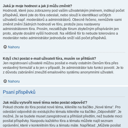
Jaká je moje hodnost a jak ji můžu změnit?
Hodnosti, které jsou zobrazeny pod vaším uživatelským jménem, indikují počet
příspěvků, které jste do fóra odeslali, nebo slouží k identifikaci určitých
uživatelů např. moderátorů a administrátorů. Obecně řečeno, nemůžete sami
změnit znění žádných hodností ve fóru, protože jsou nastaveny
administrátorem fóra. Prosím, nezatěžujte fórum zbytečným přispíváním jen
proto, abyste dosáhli vyšší hodnosti. Na většině fór to nebude tolerováno a
moderátor nebo administrátor jednoduše sníží váš počet příspěvků.
Nahoru
Když chci poslat e-mail uživateli fóra, musím se přihlásit?
Jen registrovaní uživatelé můžou posílat e-maily ostatním členům fóra přes
vestavěný formulář a to jen v případě, že administrátor tuto funkci povolil. Je to
z důvodu zabránění zneužití emailového systému anonymními uživateli.
Nahoru
Psaní příspěvků
Jak můžu vytvořit nové téma nebo poslat odpověď?
Pokud chcete do fóra poslat nové téma, klikněte na tlačítko „Nové téma“. Pro
odeslání odpovědi do existujícího tématu klikněte na tlačítko „Odpovědět“. Je
možné, že se budete muset zaregistrovat a přihlásit předtím, než budete moci
posílat příspěvky. Naspodu každého fóra a tématu můžete najít seznam
oprávnění, které v konkrétním fóru a tématu máte. Například: „Můžete posílat