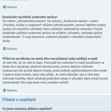
Nahoru
Dostávám nechtěné soukromé zprávy!
Ve vašem „Uživatelském panelu“ na záložce „Soukromé zprávy“ v sekci
„Pravidla, složky a nastavení“ můžete vytvořit pravidlo, pomocí kterého budou
zprávy od určeného uživatele nebo uživatelů automaticky smazány. Pokud
dostáváte urážlivé soukromé zprávy od určitého uživatele, nahlaste zprávy
moderátorům. Ti mají pravomoc zabránit uživateli v odesílání soukromých
zpráv.
Nahoru
Přišel mi od někoho na tomto fóru nevyžádaný nebo urážlivý e-mail!
Je nám líto, že se vám to stalo. Formulář pro odesílání e-mailů používaný na
tomto fóru obsahuje obranné mechanismy, pomocí kterých můžeme
vystopovat, kdo posílá takové emaily, proto pošlete administrátorovi fóra email
s úplnou kopií emailu, který vám přišel. Je velmi důležité, aby v něm byly
zahrnuty hlavičky, které obsahují podrobné údaje o uživateli, který email poslal.
Administrátor fóra pak bude moci problém vyřešit.
Nahoru
Přátelé a nepřátelé
Co jsou seznamy přátel a nepřátel?