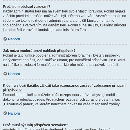
Proč jsem obdržel varování?
Každý administrátor fóra má na svém fóru svoje vlastní pravidla. Pokud nějaké
z těchto pravidel porušíte, může vám být uděleno varování. Vezměte prosím na
vědomí, že toto je rozhodnutí administrátora a phpBB Limited nemá nic
společného s varováními na daném fóru. Pokud si nejste jisti, z jakého důvodu
jste obdrželi varování, kontaktujte administrátora fóra.
Nahoru
Jak můžu moderátorovi nahlásit příspěvek?
Pokud je tato funkce povolena administrátorem fóra, měli byste v příspěvku,
který chcete nahlásit, vidět tlačítko (ikonu) pro nahlášení příspěvku. Po kliknutí
na tlačítko se zobrazí formulář, pomocí kterého můžete příspěvek nahlásit.
Nahoru
K čemu slouží tlačítko „Uložit jako rozepsanou zprávu“ zobrazené při psaní
příspěvku?
Pomocí tohoto tlačítka můžete uložit rozepsanou zprávu, abyste ji mohli
dokončit a odeslat později. Pro načtení rozepsaných zpráv přejděte na váš
„Uživatelský panel“, ve kterém naleznete odkaz na vaše rozepsané zprávy.
Nahoru
Proč musí být můj příspěvek schválen?
Administrátor fóra se mohl rozhodnout, že příspěvky ve fóru, do kterého