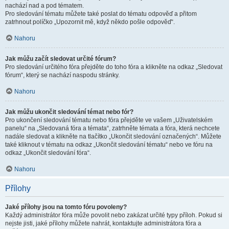
nachází nad a pod tématem.
Pro sledování tématu můžete také poslat do tématu odpověď a přitom
zatrhnout políčko „Upozornit mě, když někdo pošle odpověď“.
Nahoru
Jak můžu začít sledovat určité fórum?
Pro sledování určitého fóra přejděte do toho fóra a klikněte na odkaz „Sledovat
fórum“, který se nachází naspodu stránky.
Nahoru
Jak můžu ukončit sledování témat nebo fór?
Pro ukončení sledování tématu nebo fóra přejděte ve vašem „Uživatelském
panelu“ na „Sledovaná fóra a témata“, zatrhněte témata a fóra, která nechcete
nadále sledovat a klikněte na tlačítko „Ukončit sledování označených“. Můžete
také kliknout v tématu na odkaz „Ukončit sledování tématu“ nebo ve fóru na
odkaz „Ukončit sledování fóra“.
Nahoru
Přílohy
Jaké přílohy jsou na tomto fóru povoleny?
Každý administrátor fóra může povolit nebo zakázat určité typy příloh. Pokud si
nejste jisti, jaké přílohy můžete nahrát, kontaktujte administrátora fóra a