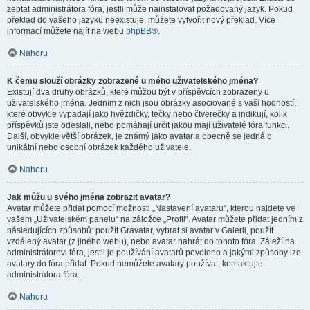
zeptat administrátora fóra, jestli může nainstalovat požadovaný jazyk. Pokud
překlad do vašeho jazyku neexistuje, můžete vytvořit nový překlad. Více
informací můžete najít na webu
phpBB
®.
Nahoru
K čemu slouží obrázky zobrazené u mého uživatelského jména?
Existují dva druhy obrázků, které můžou být v příspěvcích zobrazeny u
uživatelského jména. Jedním z nich jsou obrázky asociované s vaší hodností,
které obvykle vypadají jako hvězdičky, tečky nebo čtverečky a indikují, kolik
příspěvků jste odeslali, nebo pomáhají určit jakou mají uživatelé fóra funkci.
Další, obvykle větší obrázek, je známý jako avatar a obecně se jedná o
unikátní nebo osobní obrázek každého uživatele.
Nahoru
Jak můžu u svého jména zobrazit avatar?
Avatar můžete přidat pomocí možnosti „Nastavení avataru“, kterou najdete ve
vašem „Uživatelském panelu“ na záložce „Profil“. Avatar můžete přidat jedním z
následujících způsobů: použít Gravatar, vybrat si avatar v Galerii, použít
vzdálený avatar (z jiného webu), nebo avatar nahrát do tohoto fóra. Záleží na
administrátorovi fóra, jestli je používání avatarů povoleno a jakými způsoby lze
avatary do fóra přidat. Pokud nemůžete avatary používat, kontaktujte
administrátora fóra.
Nahoru