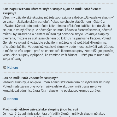
Kde najdu seznam uživatelských skupin a jak se můžu stát členem
skupiny?
Všechny uživatelské skupiny můžete zobrazit na záložce „Uživatelské skupiny“
ve vašem „Uživatelském panelu“. Pokud se chcete stát členem některé z
uživatelských skupin, pokračujte kliknutím na příslušné tlačítko. Ne do všech
skupin je volný přístup. V některých se musí žádost o členství schválit, některé
můžou být uzavřené a některé můžou být dokonce skryté. Pokud je skupiny
otevřená, můžete se stát jejím členem po kliknutí na příslušné tlačítko. Pokud
členství ve skupině vyžaduje schválení, můžete o ně požádat kliknutím na
příslušné tlačítko. Vedoucí uživatelské skupiny bude muset schválit vaši žádost
a může se vás zeptat, proč se chcete stát členem skupiny. Neobtěžujte, prosím,
vedoucího skupiny v případě, že zamítne vaši žádost - určitě pro to bude mít
svoje důvody.
Nahoru
Jak se můžu stát vedoucím skupiny?
Vedoucí skupiny je obvykle určen administrátorem fóra při vytváření skupiny.
Pokud máte zájem o vytvoření uživatelské skupiny, měli byste nejdříve
kontaktovat administrátora fóra - zkuste mu poslat soukromou zprávu.
Nahoru
Proč mají některé uživatelské skupiny jinou barvu?
Je možné, že administrátor fóra přiřadil k členům určitých skupin nějakou