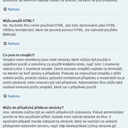
průvodce, ke kterému najdete odkaz na stránce, na které se píší příspěvky.
Nahoru
Můžu použít HTML?
Ne. Na tomto fóru nelze používat HTML, aby bylo zpracováno jako HTML.
Většinu formátování, které lze provést pomocí HTML, lze nahradit použitím
BBKódů.
Nahoru
Co jsou to smajlíci?
Smajlíci nebo emotikony jsou malé obrázky, které můžou být použity k
vyjádření pocitů a vytvořeny za použití krátkého kódu, např. kód :) znamená
radost a kód :( znamená smutek. Úplný seznam smajlíků najdete na formuláři,
na kterém se tvoří zprávy a příspěvky. Pokuste se nepoužívat smajlíky v příliš
velkém počtu, protože můžou způsobit nečitelnost příspěvku a moderátoři by je
mohli odstranit, nebo smazat celý váš příspěvek. Administrátor fóra může také
nastavit omezení počtu smajlíků, které lze v příspěvku použít.
Nahoru
Můžu do příspěvků přidávat obrázky?
Ano, obrázky můžou být ve vašich příspěvcích zobrazeny. Pokud administrátor
povolil ve fóru používání příloh, budete moci nahrát obrázek do fóra. V
opačném případě musíte odkázat na obrázek, který se nachází na veřejně
přístupném webovém serveru, např. http://www.priklad.cz/muj-obrazek.gif.