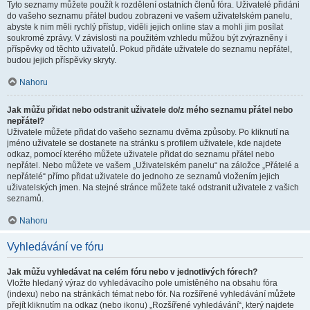
Tyto seznamy můžete použít k rozdělení ostatních členů fóra. Uživatelé přidáni
do vašeho seznamu přátel budou zobrazeni ve vašem uživatelském panelu,
abyste k nim měli rychlý přístup, viděli jejich online stav a mohli jim posílat
soukromé zprávy. V závislosti na použitém vzhledu můžou být zvýrazněny i
příspěvky od těchto uživatelů. Pokud přidáte uživatele do seznamu nepřátel,
budou jejich příspěvky skryty.
Nahoru
Jak můžu přidat nebo odstranit uživatele do/z mého seznamu přátel nebo
nepřátel?
Uživatele můžete přidat do vašeho seznamu dvěma způsoby. Po kliknutí na
jméno uživatele se dostanete na stránku s profilem uživatele, kde najdete
odkaz, pomocí kterého můžete uživatele přidat do seznamu přátel nebo
nepřátel. Nebo můžete ve vašem „Uživatelském panelu“ na záložce „Přátelé a
nepřátelé“ přímo přidat uživatele do jednoho ze seznamů vložením jejich
uživatelských jmen. Na stejné stránce můžete také odstranit uživatele z vašich
seznamů.
Nahoru
Vyhledávání ve fóru
Jak můžu vyhledávat na celém fóru nebo v jednotlivých fórech?
Vložte hledaný výraz do vyhledávacího pole umístěného na obsahu fóra
(indexu) nebo na stránkách témat nebo fór. Na rozšířené vyhledávání můžete
přejít kliknutím na odkaz (nebo ikonu) „Rozšířené vyhledávání“, který najdete