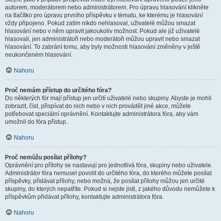
autorem, moderátorem nebo administrátorem. Pro úpravu hlasování klikněte
na tlačítko pro úpravu prvního příspěvku v tématu, ke kterému je hlasování
vždy připojeno. Pokud zatím nikdo nehlasoval, uživatelé můžou smazat
hlasování nebo v něm upravit jakoukoliv možnost. Pokud ale již uživatelé
hlasovali, jen administrátoři nebo moderátoři můžou upravit nebo smazat
hlasování. To zabrání tomu, aby byly možnosti hlasování změněny v ještě
neukončeném hlasování.
Nahoru
Proč nemám přístup do určitého fóra?
Do některých fór mají přístup jen určití uživatelé nebo skupiny. Abyste je mohli
zobrazit, číst, přispívat do nich nebo v nich provádět jiné akce, můžete
potřebovat speciální oprávnění. Kontaktujte administrátora fóra, aby vám
umožnil do fóra přístup.
Nahoru
Proč nemůžu posílat přílohy?
Oprávnění pro přílohy se nastavují pro jednotlivá fóra, skupiny nebo uživatele.
Administrátor fóra nemusel povolit do určitého fóra, do kterého můžete posílat
příspěvky, přidávat přílohy, nebo možná, že posílat přílohy můžou jen určité
skupiny, do kterých nepatříte. Pokud si nejste jisti, z jakého důvodu nemůžete k
příspěvkům přidávat přílohy, kontaktujte administrátora fóra.
Nahoru