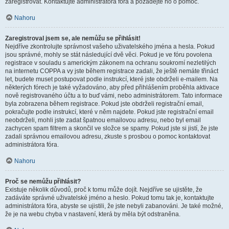
zaregistrovat. Kontaktujte administrátora fóra a požádejte ho o pomoc.
Nahoru
Zaregistroval jsem se, ale nemůžu se přihlásit!
Nejdříve zkontrolujte správnost vašeho uživatelského jména a hesla. Pokud
jsou správné, mohly se stát následující dvě věci. Pokud je ve fóru povolena
registrace v souladu s americkým zákonem na ochranu soukromí nezletilých
na internetu COPPA a vy jste během registrace zadali, že ještě nemáte třináct
let, budete muset postupovat podle instrukcí, které jste obdrželi e-mailem. Na
některých fórech je také vyžadováno, aby před přihlášením proběhla aktivace
nově registrovaného účtu a to buď vámi, nebo administrátorem. Tato informace
byla zobrazena během registrace. Pokud jste obdrželi registrační email,
pokračujte podle instrukcí, které v něm najdete. Pokud jste registrační email
neobdrželi, mohli jste zadat špatnou emailovou adresu, nebo byl email
zachycen spam filtrem a skončil ve složce se spamy. Pokud jste si jistí, že jste
zadali správnou emailovou adresu, zkuste s prosbou o pomoc kontaktovat
administrátora fóra.
Nahoru
Proč se nemůžu přihlásit?
Existuje několik důvodů, proč k tomu může dojít. Nejdříve se ujistěte, že
zadáváte správné uživatelské jméno a heslo. Pokud tomu tak je, kontaktujte
administrátora fóra, abyste se ujistili, že jste nebyli zabanováni. Je také možné,
že je na webu chyba v nastavení, která by měla být odstraněna.