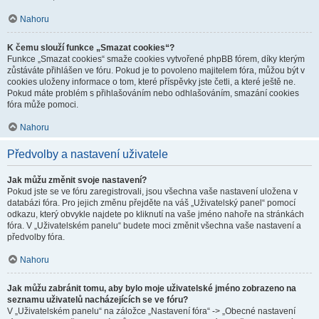
Nahoru
K čemu slouží funkce „Smazat cookies“?
Funkce „Smazat cookies“ smaže cookies vytvořené phpBB fórem, díky kterým
zůstáváte přihlášen ve fóru. Pokud je to povoleno majitelem fóra, můžou být v
cookies uloženy informace o tom, které příspěvky jste četli, a které ještě ne.
Pokud máte problém s přihlašováním nebo odhlašováním, smazání cookies
fóra může pomoci.
Nahoru
Předvolby a nastavení uživatele
Jak můžu změnit svoje nastavení?
Pokud jste se ve fóru zaregistrovali, jsou všechna vaše nastavení uložena v
databázi fóra. Pro jejich změnu přejděte na váš „Uživatelský panel“ pomocí
odkazu, který obvykle najdete po kliknutí na vaše jméno nahoře na stránkách
fóra. V „Uživatelském panelu“ budete moci změnit všechna vaše nastavení a
předvolby fóra.
Nahoru
Jak můžu zabránit tomu, aby bylo moje uživatelské jméno zobrazeno na
seznamu uživatelů nacházejících se ve fóru?
V „Uživatelském panelu“ na záložce „Nastavení fóra“ -> „Obecné nastavení