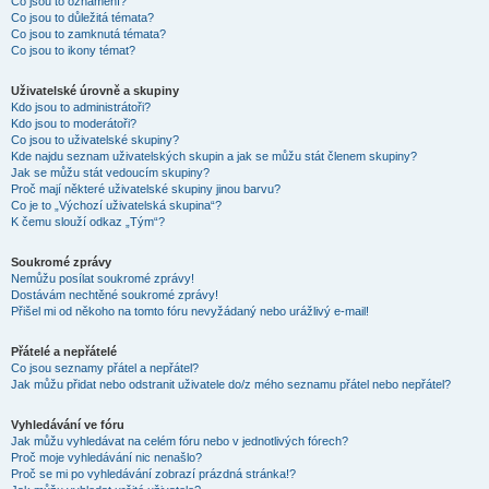
Co jsou to oznámení?
Co jsou to důležitá témata?
Co jsou to zamknutá témata?
Co jsou to ikony témat?
Uživatelské úrovně a skupiny
Kdo jsou to administrátoři?
Kdo jsou to moderátoři?
Co jsou to uživatelské skupiny?
Kde najdu seznam uživatelských skupin a jak se můžu stát členem skupiny?
Jak se můžu stát vedoucím skupiny?
Proč mají některé uživatelské skupiny jinou barvu?
Co je to „Výchozí uživatelská skupina“?
K čemu slouží odkaz „Tým“?
Soukromé zprávy
Nemůžu posílat soukromé zprávy!
Dostávám nechtěné soukromé zprávy!
Přišel mi od někoho na tomto fóru nevyžádaný nebo urážlivý e-mail!
Přátelé a nepřátelé
Co jsou seznamy přátel a nepřátel?
Jak můžu přidat nebo odstranit uživatele do/z mého seznamu přátel nebo nepřátel?
Vyhledávání ve fóru
Jak můžu vyhledávat na celém fóru nebo v jednotlivých fórech?
Proč moje vyhledávání nic nenašlo?
Proč se mi po vyhledávání zobrazí prázdná stránka!?