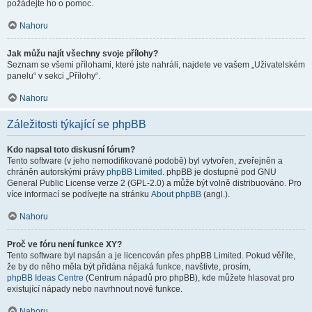
požádejte ho o pomoc.
Nahoru
Jak můžu najít všechny svoje přílohy?
Seznam se všemi přílohami, které jste nahráli, najdete ve vašem „Uživatelském
panelu“ v sekci „Přílohy“.
Nahoru
Záležitosti týkající se phpBB
Kdo napsal toto diskusní fórum?
Tento software (v jeho nemodifikované podobě) byl vytvořen, zveřejněn a
chráněn autorskými právy
phpBB Limited
. phpBB je dostupné pod GNU
General Public License verze 2 (GPL-2.0) a může být volně distribuováno. Pro
více informací se podívejte na stránku
About phpBB
(angl.).
Nahoru
Proč ve fóru není funkce XY?
Tento software byl napsán a je licencován přes phpBB Limited. Pokud věříte,
že by do něho měla být přidána nějaká funkce, navštivte, prosím,
phpBB Ideas Centre
(Centrum nápadů pro phpBB), kde můžete hlasovat pro
existující nápady nebo navrhnout nové funkce.
Nahoru