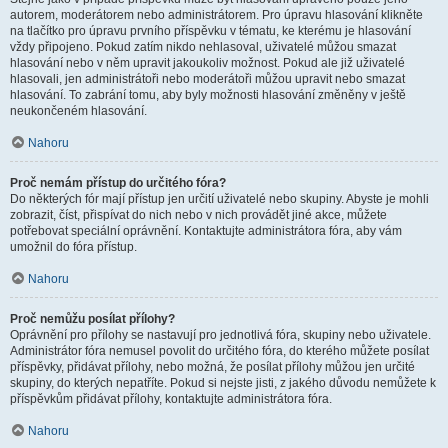
autorem, moderátorem nebo administrátorem. Pro úpravu hlasování klikněte
na tlačítko pro úpravu prvního příspěvku v tématu, ke kterému je hlasování
vždy připojeno. Pokud zatím nikdo nehlasoval, uživatelé můžou smazat
hlasování nebo v něm upravit jakoukoliv možnost. Pokud ale již uživatelé
hlasovali, jen administrátoři nebo moderátoři můžou upravit nebo smazat
hlasování. To zabrání tomu, aby byly možnosti hlasování změněny v ještě
neukončeném hlasování.
Nahoru
Proč nemám přístup do určitého fóra?
Do některých fór mají přístup jen určití uživatelé nebo skupiny. Abyste je mohli
zobrazit, číst, přispívat do nich nebo v nich provádět jiné akce, můžete
potřebovat speciální oprávnění. Kontaktujte administrátora fóra, aby vám
umožnil do fóra přístup.
Nahoru
Proč nemůžu posílat přílohy?
Oprávnění pro přílohy se nastavují pro jednotlivá fóra, skupiny nebo uživatele.
Administrátor fóra nemusel povolit do určitého fóra, do kterého můžete posílat
příspěvky, přidávat přílohy, nebo možná, že posílat přílohy můžou jen určité
skupiny, do kterých nepatříte. Pokud si nejste jisti, z jakého důvodu nemůžete k
příspěvkům přidávat přílohy, kontaktujte administrátora fóra.
Nahoru