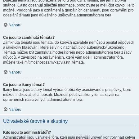
Důležitá témata jsou zobrazena ve fóru pod oznámeními, ale jen na první
stránce. Často obsahují důležité informace, proto byste je měli číst kdykoli je to
možné. Podobně jako u oznámení a globálních oznámení, jsou oprávnění pro
odeslání tématu jako důležitého udělována administrátorem fóra.
Nahoru
Co jsou to zamknutá témata?
Zamknutá témata jsou témata, do kterých uživatelé nemůžou posílat odpovědi
a jakékoliv hlasování, které se v nic nachází, bylo automaticky ukončeno.
Témata můžou být zamknuta moderátorem nebo administrátorem fóra z řady
důvodů. V závislosti na oprávněních, které vám udělil administrátor fóra,
můžete také mít možnost zamykat vlastní témata.
Nahoru
Co jsou to ikony témat?
Ikony témat jsou autory témat vybrané obrázky asociované s příspěvky, které
můžou indikovat jejich obsah. Možnost používat ikony témat závisí na
oprávněních nastavených administrátorem fóra.
Nahoru
Uživatelské úrovně a skupiny
Kdo jsou to administrátoři?
Administrátoři jsou uživatelé fóra, kteří mají nejvyšší úroveň kontroly nad celým