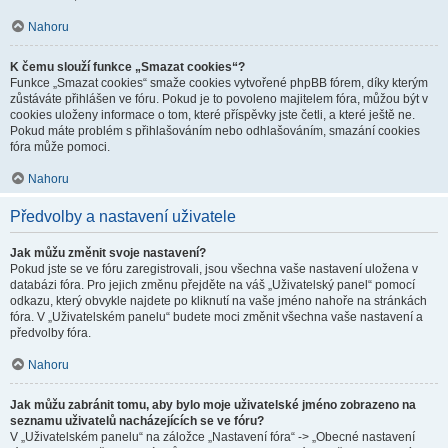
Nahoru
K čemu slouží funkce „Smazat cookies“?
Funkce „Smazat cookies“ smaže cookies vytvořené phpBB fórem, díky kterým
zůstáváte přihlášen ve fóru. Pokud je to povoleno majitelem fóra, můžou být v
cookies uloženy informace o tom, které příspěvky jste četli, a které ještě ne.
Pokud máte problém s přihlašováním nebo odhlašováním, smazání cookies
fóra může pomoci.
Nahoru
Předvolby a nastavení uživatele
Jak můžu změnit svoje nastavení?
Pokud jste se ve fóru zaregistrovali, jsou všechna vaše nastavení uložena v
databázi fóra. Pro jejich změnu přejděte na váš „Uživatelský panel“ pomocí
odkazu, který obvykle najdete po kliknutí na vaše jméno nahoře na stránkách
fóra. V „Uživatelském panelu“ budete moci změnit všechna vaše nastavení a
předvolby fóra.
Nahoru
Jak můžu zabránit tomu, aby bylo moje uživatelské jméno zobrazeno na
seznamu uživatelů nacházejících se ve fóru?
V „Uživatelském panelu“ na záložce „Nastavení fóra“ -> „Obecné nastavení