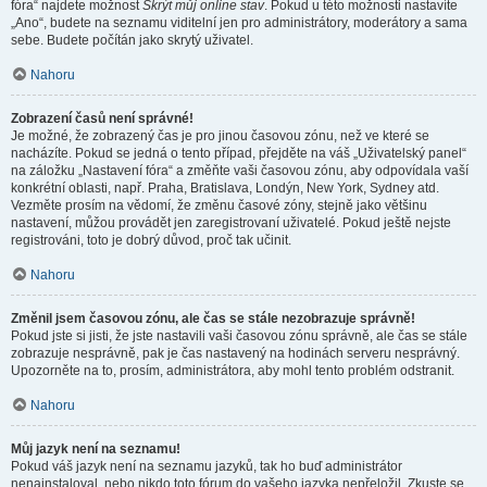
fóra“ najdete možnost
Skrýt můj online stav
. Pokud u této možnosti nastavíte
„Ano“, budete na seznamu viditelní jen pro administrátory, moderátory a sama
sebe. Budete počítán jako skrytý uživatel.
Nahoru
Zobrazení časů není správné!
Je možné, že zobrazený čas je pro jinou časovou zónu, než ve které se
nacházíte. Pokud se jedná o tento případ, přejděte na váš „Uživatelský panel“
na záložku „Nastavení fóra“ a změňte vaši časovou zónu, aby odpovídala vaší
konkrétní oblasti, např. Praha, Bratislava, Londýn, New York, Sydney atd.
Vezměte prosím na vědomí, že změnu časové zóny, stejně jako většinu
nastavení, můžou provádět jen zaregistrovaní uživatelé. Pokud ještě nejste
registrováni, toto je dobrý důvod, proč tak učinit.
Nahoru
Změnil jsem časovou zónu, ale čas se stále nezobrazuje správně!
Pokud jste si jisti, že jste nastavili vaši časovou zónu správně, ale čas se stále
zobrazuje nesprávně, pak je čas nastavený na hodinách serveru nesprávný.
Upozorněte na to, prosím, administrátora, aby mohl tento problém odstranit.
Nahoru
Můj jazyk není na seznamu!
Pokud váš jazyk není na seznamu jazyků, tak ho buď administrátor
nenainstaloval, nebo nikdo toto fórum do vašeho jazyka nepřeložil. Zkuste se