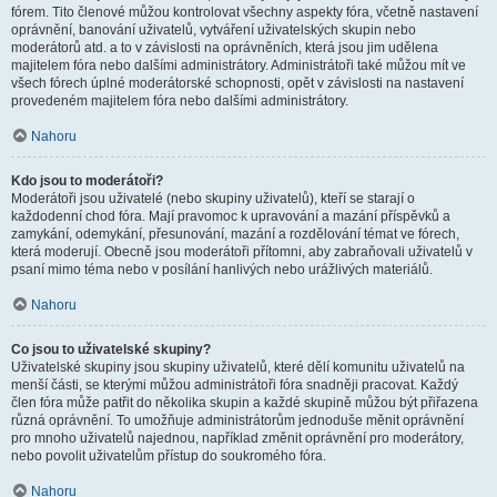
fórem. Tito členové můžou kontrolovat všechny aspekty fóra, včetně nastavení
oprávnění, banování uživatelů, vytváření uživatelských skupin nebo
moderátorů atd. a to v závislosti na oprávněních, která jsou jim udělena
majitelem fóra nebo dalšími administrátory. Administrátoři také můžou mít ve
všech fórech úplné moderátorské schopnosti, opět v závislosti na nastavení
provedeném majitelem fóra nebo dalšími administrátory.
Nahoru
Kdo jsou to moderátoři?
Moderátoři jsou uživatelé (nebo skupiny uživatelů), kteří se starají o
každodenní chod fóra. Mají pravomoc k upravování a mazání příspěvků a
zamykání, odemykání, přesunování, mazání a rozdělování témat ve fórech,
která moderují. Obecně jsou moderátoři přítomni, aby zabraňovali uživatelů v
psaní mimo téma nebo v posílání hanlivých nebo urážlivých materiálů.
Nahoru
Co jsou to uživatelské skupiny?
Uživatelské skupiny jsou skupiny uživatelů, které dělí komunitu uživatelů na
menší části, se kterými můžou administrátoři fóra snadněji pracovat. Každý
člen fóra může patřit do několika skupin a každé skupině můžou být přiřazena
různá oprávnění. To umožňuje administrátorům jednoduše měnit oprávnění
pro mnoho uživatelů najednou, například změnit oprávnění pro moderátory,
nebo povolit uživatelům přístup do soukromého fóra.
Nahoru