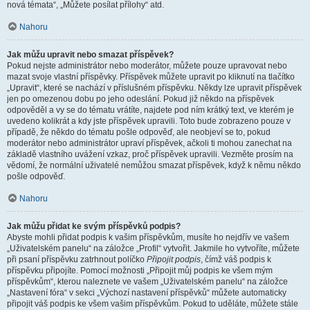
nová témata“, „Můžete posílat přílohy“ atd.
Nahoru
Jak můžu upravit nebo smazat příspěvek?
Pokud nejste administrátor nebo moderátor, můžete pouze upravovat nebo
mazat svoje vlastní příspěvky. Příspěvek můžete upravit po kliknutí na tlačítko
„Upravit“, které se nachází v příslušném příspěvku. Někdy lze upravit příspěvek
jen po omezenou dobu po jeho odeslání. Pokud již někdo na příspěvek
odpověděl a vy se do tématu vrátíte, najdete pod ním krátký text, ve kterém je
uvedeno kolikrát a kdy jste příspěvek upravili. Toto bude zobrazeno pouze v
případě, že někdo do tématu pošle odpověď, ale neobjeví se to, pokud
moderátor nebo administrátor upraví příspěvek, ačkoli ti mohou zanechat na
základě vlastního uvážení vzkaz, proč příspěvek upravili. Vezměte prosím na
vědomí, že normální uživatelé nemůžou smazat příspěvek, když k němu někdo
pošle odpověď.
Nahoru
Jak můžu přidat ke svým příspěvků podpis?
Abyste mohli přidat podpis k vašim příspěvkům, musíte ho nejdřív ve vašem
„Uživatelském panelu“ na záložce „Profil“ vytvořit. Jakmile ho vytvoříte, můžete
při psaní příspěvku zatrhnout políčko
Připojit podpis
, čímž váš podpis k
příspěvku připojíte. Pomocí možnosti „Připojit můj podpis ke všem mým
příspěvkům“, kterou naleznete ve vašem „Uživatelském panelu“ na záložce
„Nastavení fóra“ v sekci „Výchozí nastavení příspěvků“ můžete automaticky
připojit váš podpis ke všem vašim příspěvkům. Pokud to uděláte, můžete stále