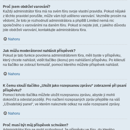
Proč jsem obdržel varování?
Každý administrátor fóra má na svém fóru svoje vlastní pravidla. Pokud nějaké
z těchto pravidel porušíte, může vám být uděleno varování. Vezměte prosím na
vědomí, že toto je rozhodnutí administrátora a phpBB Limited nemá nic
společného s varováními na daném fóru. Pokud si nejste jisti, z jakého důvodu
jste obdrželi varování, kontaktujte administrátora fóra.
Nahoru
Jak můžu moderátorovi nahlásit příspěvek?
Pokud je tato funkce povolena administrátorem fóra, měli byste v příspěvku,
který chcete nahlásit, vidět tlačítko (ikonu) pro nahlášení příspěvku. Po kliknutí
na tlačítko se zobrazí formulář, pomocí kterého můžete příspěvek nahlásit.
Nahoru
K čemu slouží tlačítko „Uložit jako rozepsanou zprávu“ zobrazené při psaní
příspěvku?
Pomocí tohoto tlačítka můžete uložit rozepsanou zprávu, abyste ji mohli
dokončit a odeslat později. Pro načtení rozepsaných zpráv přejděte na váš
„Uživatelský panel“, ve kterém naleznete odkaz na vaše rozepsané zprávy.
Nahoru
Proč musí být můj příspěvek schválen?
Administrátor fóra se mohl rozhodnout, že příspěvky ve fóru, do kterého