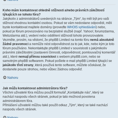
Koho mám kontaktovat ohledně stížnosti a/nebo právních záležitostí
týkajících se tohoto fóra?
Jakýkoliv z administrátorů uvedených na stránce „Tým“, by měl být pro vaši
stížnost vhodnou kontaktní osobou. Pokud se vám nedostane odpovědi, měli
byste kontaktovat majitele domény (proveďte
WHOIS vyhledávání
) nebo,
pokud je fórum provozováno na bezplatné službě (např. Yahoo!, forumzdarma,
Webzdarma atd.), vedení nebo oddělení stížností tohoto provozovatele.
Vezměte, prosím, na vědomí, že phpBB Limited na tomto fóru
nemá absolutně
žádné pravomoci
a nemůže nést odpovědnost za to jak, kde, nebo kým je toto
fórum používáno. Nekontaktujte phpBB Limited v souvislosti s jakýmikoliv
právními záležitostmi (zastavení činnosti, odpovědnost, pomlouvačný komentář
atd.), které
nemají přímou souvislost
s webem phpBB.com, nebo se
samotným phpBB softwarem. Pokud pošlete e-mail phpBB Limited týkající se
jakákoliv třetí strany
, která používá tento software, můžete očekávat, že
dostanete pouze strohou, nebo vůbec žádnou odpověď.
Nahoru
Jak můžu kontaktovat administrátora fóra?
Všichni uživatelé fóra můžou použít formulář „Kontaktujte nás“, který se
nachází naspodu všech stránek, pokud je tato možnost povolena
administrátorem fóra.
Přihlášení uživatelé můžou také použít odkaz „Tým“, který se také nachází
naspodu všech stránek.
Nahoru