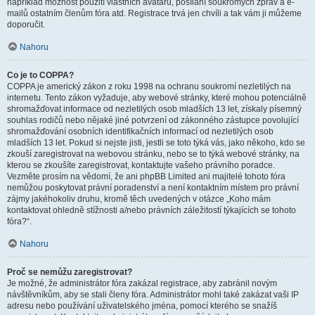
například možnost použití vlastních avatarů, posílání soukromých zpráv a e-
mailů ostatním členům fóra atd. Registrace trvá jen chvíli a tak vám ji můžeme
doporučit.
Nahoru
Co je to COPPA?
COPPA je americký zákon z roku 1998 na ochranu soukromí nezletilých na
internetu. Tento zákon vyžaduje, aby webové stránky, které mohou potenciálně
shromažďovat informace od nezletilých osob mladších 13 let, získaly písemný
souhlas rodičů nebo nějaké jiné potvrzení od zákonného zástupce povolující
shromažďování osobních identifikačních informací od nezletilých osob
mladších 13 let. Pokud si nejste jisti, jestli se toto týká vás, jako někoho, kdo se
zkouší zaregistrovat na webovou stránku, nebo se to týká webové stránky, na
kterou se zkoušíte zaregistrovat, kontaktujte vašeho právního poradce.
Vezměte prosím na vědomí, že ani phpBB Limited ani majitelé tohoto fóra
nemůžou poskytovat právní poradenství a není kontaktním místem pro právní
zájmy jakéhokoliv druhu, kromě těch uvedených v otázce „Koho mám
kontaktovat ohledně stížnosti a/nebo právních záležitostí týkajících se tohoto
fóra?“.
Nahoru
Proč se nemůžu zaregistrovat?
Je možné, že administrátor fóra zakázal registrace, aby zabránil novým
návštěvníkům, aby se stali členy fóra. Administrátor mohl také zakázat vaši IP
adresu nebo používání uživatelského jména, pomocí kterého se snažíš