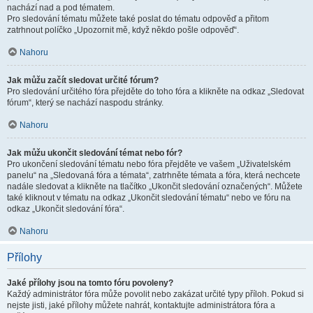
nachází nad a pod tématem.
Pro sledování tématu můžete také poslat do tématu odpověď a přitom
zatrhnout políčko „Upozornit mě, když někdo pošle odpověď“.
Nahoru
Jak můžu začít sledovat určité fórum?
Pro sledování určitého fóra přejděte do toho fóra a klikněte na odkaz „Sledovat
fórum“, který se nachází naspodu stránky.
Nahoru
Jak můžu ukončit sledování témat nebo fór?
Pro ukončení sledování tématu nebo fóra přejděte ve vašem „Uživatelském
panelu“ na „Sledovaná fóra a témata“, zatrhněte témata a fóra, která nechcete
nadále sledovat a klikněte na tlačítko „Ukončit sledování označených“. Můžete
také kliknout v tématu na odkaz „Ukončit sledování tématu“ nebo ve fóru na
odkaz „Ukončit sledování fóra“.
Nahoru
Přílohy
Jaké přílohy jsou na tomto fóru povoleny?
Každý administrátor fóra může povolit nebo zakázat určité typy příloh. Pokud si
nejste jisti, jaké přílohy můžete nahrát, kontaktujte administrátora fóra a