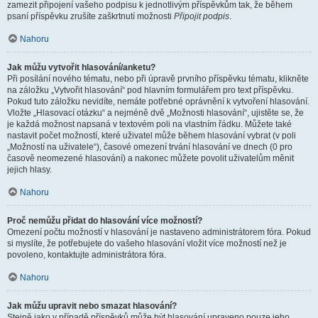
zamezit připojení vašeho podpisu k jednotlivým příspěvkům tak, že během
psaní příspěvku zrušíte zaškrtnutí možnosti
Připojit podpis
.
Nahoru
Jak můžu vytvořit hlasování/anketu?
Při posílání nového tématu, nebo při úpravě prvního příspěvku tématu, klikněte
na záložku „Vytvořit hlasování“ pod hlavním formulářem pro text příspěvku.
Pokud tuto záložku nevidíte, nemáte potřebné oprávnění k vytvoření hlasování.
Vložte „Hlasovací otázku“ a nejméně dvě „Možnosti hlasování“, ujistěte se, že
je každá možnost napsaná v textovém poli na vlastním řádku. Můžete také
nastavit počet možností, které uživatel může během hlasování vybrat (v poli
„Možností na uživatele“), časové omezení trvání hlasování ve dnech (0 pro
časově neomezené hlasování) a nakonec můžete povolit uživatelům měnit
jejich hlasy.
Nahoru
Proč nemůžu přidat do hlasování více možností?
Omezení počtu možností v hlasování je nastaveno administrátorem fóra. Pokud
si myslíte, že potřebujete do vašeho hlasování vložit více možností než je
povoleno, kontaktujte administrátora fóra.
Nahoru
Jak můžu upravit nebo smazat hlasování?
Stejně jako v případě příspěvků může být hlasování upraveno pouze jeho