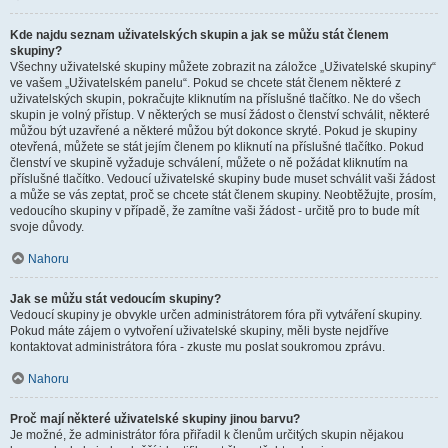
Kde najdu seznam uživatelských skupin a jak se můžu stát členem
skupiny?
Všechny uživatelské skupiny můžete zobrazit na záložce „Uživatelské skupiny“
ve vašem „Uživatelském panelu“. Pokud se chcete stát členem některé z
uživatelských skupin, pokračujte kliknutím na příslušné tlačítko. Ne do všech
skupin je volný přístup. V některých se musí žádost o členství schválit, některé
můžou být uzavřené a některé můžou být dokonce skryté. Pokud je skupiny
otevřená, můžete se stát jejím členem po kliknutí na příslušné tlačítko. Pokud
členství ve skupině vyžaduje schválení, můžete o ně požádat kliknutím na
příslušné tlačítko. Vedoucí uživatelské skupiny bude muset schválit vaši žádost
a může se vás zeptat, proč se chcete stát členem skupiny. Neobtěžujte, prosím,
vedoucího skupiny v případě, že zamítne vaši žádost - určitě pro to bude mít
svoje důvody.
Nahoru
Jak se můžu stát vedoucím skupiny?
Vedoucí skupiny je obvykle určen administrátorem fóra při vytváření skupiny.
Pokud máte zájem o vytvoření uživatelské skupiny, měli byste nejdříve
kontaktovat administrátora fóra - zkuste mu poslat soukromou zprávu.
Nahoru
Proč mají některé uživatelské skupiny jinou barvu?
Je možné, že administrátor fóra přiřadil k členům určitých skupin nějakou