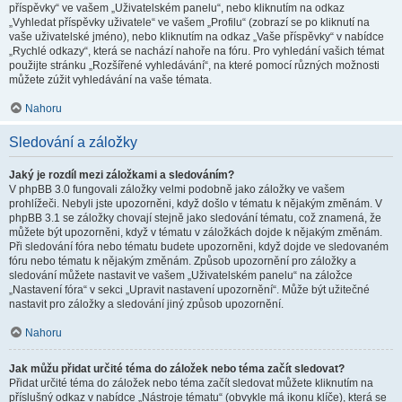
příspěvky“ ve vašem „Uživatelském panelu“, nebo kliknutím na odkaz
„Vyhledat příspěvky uživatele“ ve vašem „Profilu“ (zobrazí se po kliknutí na
vaše uživatelské jméno), nebo kliknutím na odkaz „Vaše příspěvky“ v nabídce
„Rychlé odkazy“, která se nachází nahoře na fóru. Pro vyhledání vašich témat
použijte stránku „Rozšířené vyhledávání“, na které pomocí různých možnosti
můžete zúžit vyhledávání na vaše témata.
Nahoru
Sledování a záložky
Jaký je rozdíl mezi záložkami a sledováním?
V phpBB 3.0 fungovali záložky velmi podobně jako záložky ve vašem
prohlížeči. Nebyli jste upozorněni, když došlo v tématu k nějakým změnám. V
phpBB 3.1 se záložky chovají stejně jako sledování tématu, což znamená, že
můžete být upozorněni, když v tématu v záložkách dojde k nějakým změnám.
Při sledování fóra nebo tématu budete upozorněni, když dojde ve sledovaném
fóru nebo tématu k nějakým změnám. Způsob upozornění pro záložky a
sledování můžete nastavit ve vašem „Uživatelském panelu“ na záložce
„Nastavení fóra“ v sekci „Upravit nastavení upozornění“. Může být užitečné
nastavit pro záložky a sledování jiný způsob upozornění.
Nahoru
Jak můžu přidat určité téma do záložek nebo téma začít sledovat?
Přidat určité téma do záložek nebo téma začít sledovat můžete kliknutím na
příslušný odkaz v nabídce „Nástroje tématu“ (obvykle má ikonu klíče), která se