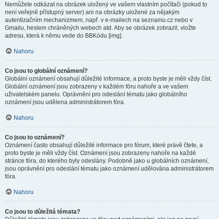
Nemůžete odkázat na obrázek uložený ve vašem vlastním počítači (pokud to
není veřejně přístupný server) ani na obrázky uložené za nějakým
autentizačním mechanizmem, např. v e-mailech na seznamu.cz nebo v
Gmailu, heslem chráněných webech atd. Aby se obrázek zobrazil, vložte
adresu, která k němu vede do BBKódu [img].
Nahoru
Co jsou to globální oznámení?
Globální oznámení obsahují důležité informace, a proto byste je měli vždy číst.
Globální oznámení jsou zobrazeny v každém fóru nahoře a ve vašem
uživatelském panelu. Oprávnění pro odeslání tématu jako globálního
oznámení jsou udělena administrátorem fóra.
Nahoru
Co jsou to oznámení?
Oznámení často obsahují důležité informace pro fórum, které právě čtete, a
proto byste je měli vždy číst. Oznámení jsou zobrazeny nahoře na každé
stránce fóra, do kterého byly odeslány. Podobně jako u globálních oznámení,
jsou oprávnění pro odeslání tématu jako oznámení udělována administrátorem
fóra.
Nahoru
Co jsou to důležitá témata?