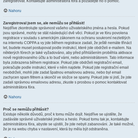
zaregistrovat. Kontaktujte administrátora fóra a požádejte ho o pomoc.
Nahoru
Zaregistroval jsem se, ale nemůžu se přihlásit!
Nejdříve zkontrolujte správnost vašeho uživatelského jména a hesla. Pokud
jsou správné, mohly se stát následující dvě věci. Pokud je ve fóru povolena
registrace v souladu s americkým zákonem na ochranu soukromí nezletilých
na internetu COPPA a vy jste během registrace zadali, že ještě nemáte třináct
let, budete muset postupovat podle instrukcí, které jste obdrželi e-mailem. Na
některých fórech je také vyžadováno, aby před přihlášením proběhla aktivace
nově registrovaného účtu a to buď vámi, nebo administrátorem. Tato informace
byla zobrazena během registrace. Pokud jste obdrželi registrační email,
pokračujte podle instrukcí, které v něm najdete. Pokud jste registrační email
neobdrželi, mohli jste zadat špatnou emailovou adresu, nebo byl email
zachycen spam filtrem a skončil ve složce se spamy. Pokud jste si jistí, že jste
zadali správnou emailovou adresu, zkuste s prosbou o pomoc kontaktovat
administrátora fóra.
Nahoru
Proč se nemůžu přihlásit?
Existuje několik důvodů, proč k tomu může dojít. Nejdříve se ujistěte, že
zadáváte správné uživatelské jméno a heslo. Pokud tomu tak je, kontaktujte
administrátora fóra, abyste se ujistili, že jste nebyli zabanováni. Je také možné,
že je na webu chyba v nastavení, která by měla být odstraněna.