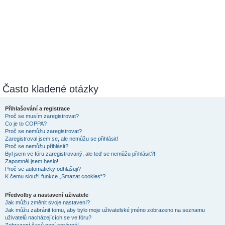
Často kladené otázky
Přihlašování a registrace
Proč se musím zaregistrovat?
Co je to COPPA?
Proč se nemůžu zaregistrovat?
Zaregistroval jsem se, ale nemůžu se přihlásit!
Proč se nemůžu přihlásit?
Byl jsem ve fóru zaregistrovaný, ale teď se nemůžu přihlásit?!
Zapomněl jsem heslo!
Proč se automaticky odhlašuji?
K čemu slouží funkce „Smazat cookies“?
Předvolby a nastavení uživatele
Jak můžu změnit svoje nastavení?
Jak můžu zabránit tomu, aby bylo moje uživatelské jméno zobrazeno na seznamu
uživatelů nacházejících se ve fóru?