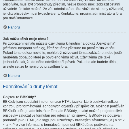
přispíváte, musí být prohlédnuty předtím, než je budou moci zobrazit ostatní
uživatelé. Je také možné, že vás administrátor fóra vložil do skupiny uživatelů,
jejichž příspěvky musí být schváleny. Kontaktujte, prosím, administrátora fóra
pro další informace.
Nahoru
Jak můžu oživit moje téma?
Při zobrazení tématu můžete oživit téma kliknutím na odkaz „Oživit téma“
(většinou naspodu stránky), čímž se téma přesune na první místo ve fóru.
Pokud tento odkaz nevidíte, mohlo být oživování témat zakázáno, nebo ještě
neuběhla doba, po které je povoleno téma oživit. Oživit téma jde také
jednoduše tak, že do něho odešlete příspěvek. Pokud to ale budete dělat,
ujistěte se, že to není proti pravidlům fóra.
Nahoru
Formátování a druhy témat
Co jsou to BBKódy?
BBKódy jsou speciální implementace HTML jazyka, které poskytují velkou
kontrolu pro formátování jednotlivých objektů v příspěvcích. Možnost používání
BBKódů uděluje administrátor fóra, ale BBKódy je také možné pro jednotlivé
příspěvky zakázat ve formuláři pro odesílání příspěvků. BBKódy se používají
podobně jako HTML, ale tagy jsou uzavřeny v hranatých závorkách [ a ] a ne v
< a >. Pro více informací o formátování pomocí BBKódů se podívejte na