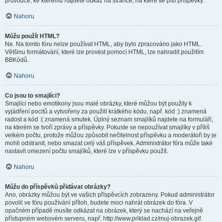
průvodce, ke kterému najdete odkaz na stránce, na které se píší příspěvky.
Nahoru
Můžu použít HTML?
Ne. Na tomto fóru nelze používat HTML, aby bylo zpracováno jako HTML.
Většinu formátování, které lze provést pomocí HTML, lze nahradit použitím
BBKódů.
Nahoru
Co jsou to smajlíci?
Smajlíci nebo emotikony jsou malé obrázky, které můžou být použity k
vyjádření pocitů a vytvořeny za použití krátkého kódu, např. kód :) znamená
radost a kód :( znamená smutek. Úplný seznam smajlíků najdete na formuláři,
na kterém se tvoří zprávy a příspěvky. Pokuste se nepoužívat smajlíky v příliš
velkém počtu, protože můžou způsobit nečitelnost příspěvku a moderátoři by je
mohli odstranit, nebo smazat celý váš příspěvek. Administrátor fóra může také
nastavit omezení počtu smajlíků, které lze v příspěvku použít.
Nahoru
Můžu do příspěvků přidávat obrázky?
Ano, obrázky můžou být ve vašich příspěvcích zobrazeny. Pokud administrátor
povolil ve fóru používání příloh, budete moci nahrát obrázek do fóra. V
opačném případě musíte odkázat na obrázek, který se nachází na veřejně
přístupném webovém serveru, např. http://www.priklad.cz/muj-obrazek.gif.