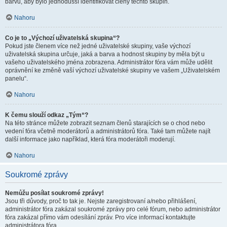
barvu, aby bylo jednodušší identifikovat členy těchto skupin.
Nahoru
Co je to „Výchozí uživatelská skupina“?
Pokud jste členem více než jedné uživatelské skupiny, vaše výchozí
uživatelská skupina určuje, jaká a barva a hodnost skupiny by měla být u
vašeho uživatelského jména zobrazena. Administrátor fóra vám může udělit
oprávnění ke změně vaší výchozí uživatelské skupiny ve vašem „Uživatelském
panelu“.
Nahoru
K čemu slouží odkaz „Tým“?
Na této stránce můžete zobrazit seznam členů starajících se o chod nebo
vedení fóra včetně moderátorů a administrátorů fóra. Také tam můžete najít
další informace jako například, která fóra moderátoři moderují.
Nahoru
Soukromé zprávy
Nemůžu posílat soukromé zprávy!
Jsou tři důvody, proč to tak je. Nejste zaregistrovaní a/nebo přihlášení,
administrátor fóra zakázal soukromé zprávy pro celé fórum, nebo administrátor
fóra zakázal přímo vám odesílání zpráv. Pro více informací kontaktujte
administrátora fóra.