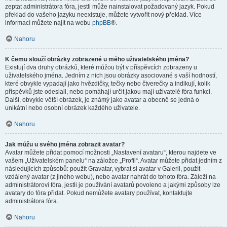
zeptat administrátora fóra, jestli může nainstalovat požadovaný jazyk. Pokud
překlad do vašeho jazyku neexistuje, můžete vytvořit nový překlad. Více
informací můžete najít na webu
phpBB
®.
Nahoru
K čemu slouží obrázky zobrazené u mého uživatelského jména?
Existují dva druhy obrázků, které můžou být v příspěvcích zobrazeny u
uživatelského jména. Jedním z nich jsou obrázky asociované s vaší hodností,
které obvykle vypadají jako hvězdičky, tečky nebo čtverečky a indikují, kolik
příspěvků jste odeslali, nebo pomáhají určit jakou mají uživatelé fóra funkci.
Další, obvykle větší obrázek, je známý jako avatar a obecně se jedná o
unikátní nebo osobní obrázek každého uživatele.
Nahoru
Jak můžu u svého jména zobrazit avatar?
Avatar můžete přidat pomocí možnosti „Nastavení avataru“, kterou najdete ve
vašem „Uživatelském panelu“ na záložce „Profil“. Avatar můžete přidat jedním z
následujících způsobů: použít Gravatar, vybrat si avatar v Galerii, použít
vzdálený avatar (z jiného webu), nebo avatar nahrát do tohoto fóra. Záleží na
administrátorovi fóra, jestli je používání avatarů povoleno a jakými způsoby lze
avatary do fóra přidat. Pokud nemůžete avatary používat, kontaktujte
administrátora fóra.
Nahoru