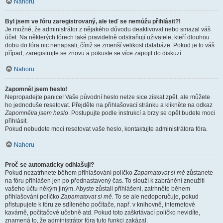
Nahoru
Byl jsem ve fóru zaregistrovaný, ale teď se nemůžu přihlásit?!
Je možné, že administrátor z nějakého důvodu deaktivoval nebo smazal váš
účet. Na některých fórech také pravidelně odstraňují uživatele, kteří dlouhou
dobu do fóra nic nenapsali, čímž se zmenší velikost databáze. Pokud je to váš
případ, zaregistrujte se znovu a pokuste se více zapojit do diskuzí.
Nahoru
Zapomněl jsem heslo!
Nepropadejte panice! Vaše původní heslo nelze sice získat zpět, ale můžete
ho jednoduše resetovat. Přejděte na přihlašovací stránku a klikněte na odkaz
Zapomněl/a jsem heslo
. Postupujte podle instrukcí a brzy se opět budete moci
přihlásit.
Pokud nebudete moci resetovat vaše heslo, kontaktujte administrátora fóra.
Nahoru
Proč se automaticky odhlašuji?
Pokud nezatrhnete během přihlašování políčko
Zapamatovat si mě
zůstanete
na fóru přihlášen jen po přednastavený čas. To slouží k zabránění zneužití
vašeho účtu někým jiným. Abyste zůstali přihlášeni, zatrhněte během
přihlašování políčko
Zapamatovat si mě
. To se ale nedoporučuje, pokud
přistupujete k fóru ze sdíleného počítače, např. v knihovně, internetové
kavárně, počítačové učebně atd. Pokud toto zaškrtávací políčko nevidíte,
znamená to, že administrátor fóra tuto funkci zakázal.