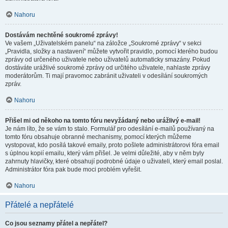
Nahoru
Dostávám nechtěné soukromé zprávy!
Ve vašem „Uživatelském panelu“ na záložce „Soukromé zprávy“ v sekci
„Pravidla, složky a nastavení“ můžete vytvořit pravidlo, pomocí kterého budou
zprávy od určeného uživatele nebo uživatelů automaticky smazány. Pokud
dostáváte urážlivé soukromé zprávy od určitého uživatele, nahlaste zprávy
moderátorům. Ti mají pravomoc zabránit uživateli v odesílání soukromých
zpráv.
Nahoru
Přišel mi od někoho na tomto fóru nevyžádaný nebo urážlivý e-mail!
Je nám líto, že se vám to stalo. Formulář pro odesílání e-mailů používaný na
tomto fóru obsahuje obranné mechanismy, pomocí kterých můžeme
vystopovat, kdo posílá takové emaily, proto pošlete administrátorovi fóra email
s úplnou kopií emailu, který vám přišel. Je velmi důležité, aby v něm byly
zahrnuty hlavičky, které obsahují podrobné údaje o uživateli, který email poslal.
Administrátor fóra pak bude moci problém vyřešit.
Nahoru
Přátelé a nepřátelé
Co jsou seznamy přátel a nepřátel?