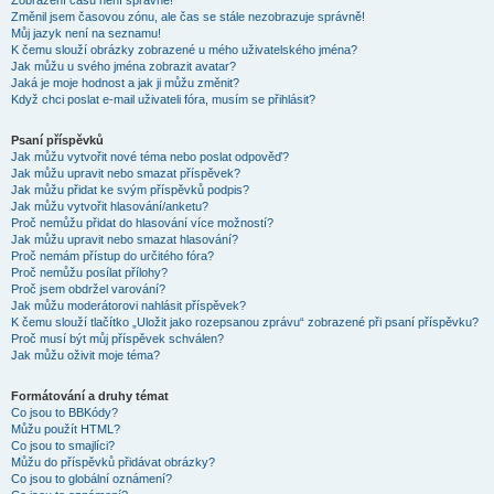
Zobrazení časů není správné!
Změnil jsem časovou zónu, ale čas se stále nezobrazuje správně!
Můj jazyk není na seznamu!
K čemu slouží obrázky zobrazené u mého uživatelského jména?
Jak můžu u svého jména zobrazit avatar?
Jaká je moje hodnost a jak ji můžu změnit?
Když chci poslat e-mail uživateli fóra, musím se přihlásit?
Psaní příspěvků
Jak můžu vytvořit nové téma nebo poslat odpověď?
Jak můžu upravit nebo smazat příspěvek?
Jak můžu přidat ke svým příspěvků podpis?
Jak můžu vytvořit hlasování/anketu?
Proč nemůžu přidat do hlasování více možností?
Jak můžu upravit nebo smazat hlasování?
Proč nemám přístup do určitého fóra?
Proč nemůžu posílat přílohy?
Proč jsem obdržel varování?
Jak můžu moderátorovi nahlásit příspěvek?
K čemu slouží tlačítko „Uložit jako rozepsanou zprávu“ zobrazené při psaní příspěvku?
Proč musí být můj příspěvek schválen?
Jak můžu oživit moje téma?
Formátování a druhy témat
Co jsou to BBKódy?
Můžu použít HTML?
Co jsou to smajlíci?
Můžu do příspěvků přidávat obrázky?
Co jsou to globální oznámení?