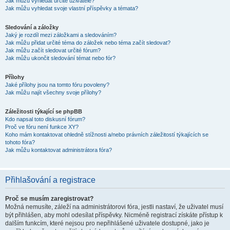
Jak můžu vyhledat určité uživatele?
Jak můžu vyhledat svoje vlastní příspěvky a témata?
Sledování a záložky
Jaký je rozdíl mezi záložkami a sledováním?
Jak můžu přidat určité téma do záložek nebo téma začít sledovat?
Jak můžu začít sledovat určité fórum?
Jak můžu ukončit sledování témat nebo fór?
Přílohy
Jaké přílohy jsou na tomto fóru povoleny?
Jak můžu najít všechny svoje přílohy?
Záležitosti týkající se phpBB
Kdo napsal toto diskusní fórum?
Proč ve fóru není funkce XY?
Koho mám kontaktovat ohledně stížnosti a/nebo právních záležitostí týkajících se
tohoto fóra?
Jak můžu kontaktovat administrátora fóra?
Přihlašování a registrace
Proč se musím zaregistrovat?
Možná nemusíte, záleží na administrátorovi fóra, jestli nastaví, že uživatel musí
být přihlášen, aby mohl odesílat příspěvky. Nicméně registrací získáte přístup k
dalším funkcím, které nejsou pro nepřihlášené uživatele dostupné, jako je