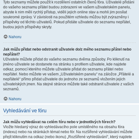
Tyto seznamy můžete použít k rozdělení ostatních členů fóra. Uživatelé přidáni
do vašeho seznamu přátel budou zobrazeni ve vašem uživatelském panelu,
abyste k nim měli rychlý přístup, viděli jejich online stav a mohli jim posílat
soukromé zprávy. V závislosti na použitém vzhledu můžou být zvýrazněny i
příspěvky od těchto uživatelů. Pokud přidáte uživatele do seznamu nepřátel,
budou jejich příspěvky skryty.
Nahoru
Jak můžu přidat nebo odstranit uživatele do/z mého seznamu přátel nebo
nepřátel?
Uživatele můžete přidat do vašeho seznamu dvěma způsoby. Po kliknutí na
jméno uživatele se dostanete na stránku s profilem uživatele, kde najdete
odkaz, pomocí kterého můžete uživatele přidat do seznamu přátel nebo
nepřátel. Nebo můžete ve vašem „Uživatelském panelu“ na záložce „Přátelé a
nepřátelé“ přímo přidat uživatele do jednoho ze seznamů vložením jejich
uživatelských jmen. Na stejné stránce můžete také odstranit uživatele z vašich
seznamů.
Nahoru
Vyhledávání ve fóru
Jak můžu vyhledávat na celém fóru nebo v jednotlivých fórech?
Vložte hledaný výraz do vyhledávacího pole umístěného na obsahu fóra
(indexu) nebo na stránkách témat nebo fór. Na rozšířené vyhledávání můžete
přejít kliknutím na odkaz (nebo ikonu) „Rozšířené vyhledávání“, který najdete