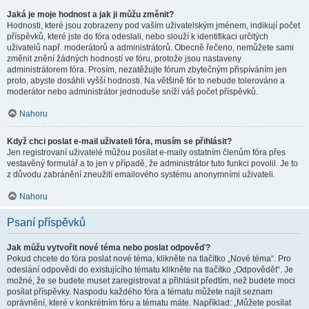
Jaká je moje hodnost a jak ji můžu změnit?
Hodnosti, které jsou zobrazeny pod vaším uživatelským jménem, indikují počet
příspěvků, které jste do fóra odeslali, nebo slouží k identifikaci určitých
uživatelů např. moderátorů a administrátorů. Obecně řečeno, nemůžete sami
změnit znění žádných hodností ve fóru, protože jsou nastaveny
administrátorem fóra. Prosím, nezatěžujte fórum zbytečným přispíváním jen
proto, abyste dosáhli vyšší hodnosti. Na většině fór to nebude tolerováno a
moderátor nebo administrátor jednoduše sníží váš počet příspěvků.
Nahoru
Když chci poslat e-mail uživateli fóra, musím se přihlásit?
Jen registrovaní uživatelé můžou posílat e-maily ostatním členům fóra přes
vestavěný formulář a to jen v případě, že administrátor tuto funkci povolil. Je to
z důvodu zabránění zneužití emailového systému anonymními uživateli.
Nahoru
Psaní příspěvků
Jak můžu vytvořit nové téma nebo poslat odpověď?
Pokud chcete do fóra poslat nové téma, klikněte na tlačítko „Nové téma“. Pro
odeslání odpovědi do existujícího tématu klikněte na tlačítko „Odpovědět“. Je
možné, že se budete muset zaregistrovat a přihlásit předtím, než budete moci
posílat příspěvky. Naspodu každého fóra a tématu můžete najít seznam
oprávnění, které v konkrétním fóru a tématu máte. Například: „Můžete posílat