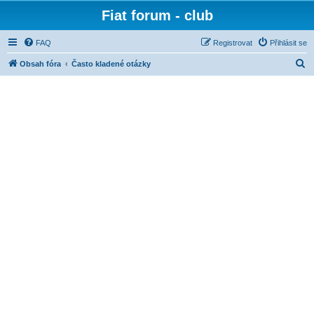
Fiat forum - club
FAQ
Registrovat
Přihlásit se
H
Obsah fóra
Často kladené otázky
l
e
d
a
t