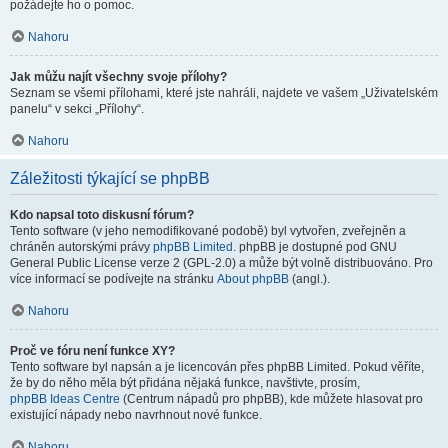
požádejte ho o pomoc.
Nahoru
Jak můžu najít všechny svoje přílohy?
Seznam se všemi přílohami, které jste nahráli, najdete ve vašem „Uživatelském
panelu“ v sekci „Přílohy“.
Nahoru
Záležitosti týkající se phpBB
Kdo napsal toto diskusní fórum?
Tento software (v jeho nemodifikované podobě) byl vytvořen, zveřejněn a
chráněn autorskými právy
phpBB Limited
. phpBB je dostupné pod GNU
General Public License verze 2 (GPL-2.0) a může být volně distribuováno. Pro
více informací se podívejte na stránku
About phpBB
(angl.).
Nahoru
Proč ve fóru není funkce XY?
Tento software byl napsán a je licencován přes phpBB Limited. Pokud věříte,
že by do něho měla být přidána nějaká funkce, navštivte, prosím,
phpBB Ideas Centre
(Centrum nápadů pro phpBB), kde můžete hlasovat pro
existující nápady nebo navrhnout nové funkce.
Nahoru