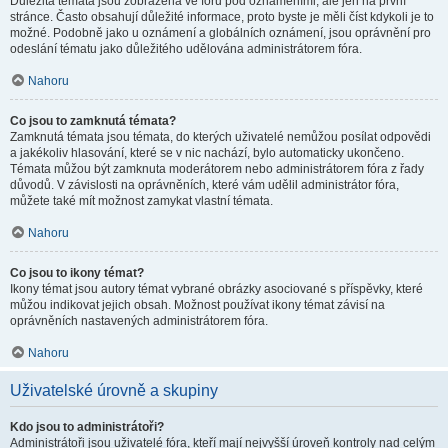
Důležitá témata jsou zobrazena ve fóru pod oznámeními, ale jen na první
stránce. Často obsahují důležité informace, proto byste je měli číst kdykoli je to
možné. Podobně jako u oznámení a globálních oznámení, jsou oprávnění pro
odeslání tématu jako důležitého udělována administrátorem fóra.
Nahoru
Co jsou to zamknutá témata?
Zamknutá témata jsou témata, do kterých uživatelé nemůžou posílat odpovědi
a jakékoliv hlasování, které se v nic nachází, bylo automaticky ukončeno.
Témata můžou být zamknuta moderátorem nebo administrátorem fóra z řady
důvodů. V závislosti na oprávněních, které vám udělil administrátor fóra,
můžete také mít možnost zamykat vlastní témata.
Nahoru
Co jsou to ikony témat?
Ikony témat jsou autory témat vybrané obrázky asociované s příspěvky, které
můžou indikovat jejich obsah. Možnost používat ikony témat závisí na
oprávněních nastavených administrátorem fóra.
Nahoru
Uživatelské úrovně a skupiny
Kdo jsou to administrátoři?
Administrátoři jsou uživatelé fóra, kteří mají nejvyšší úroveň kontroly nad celým