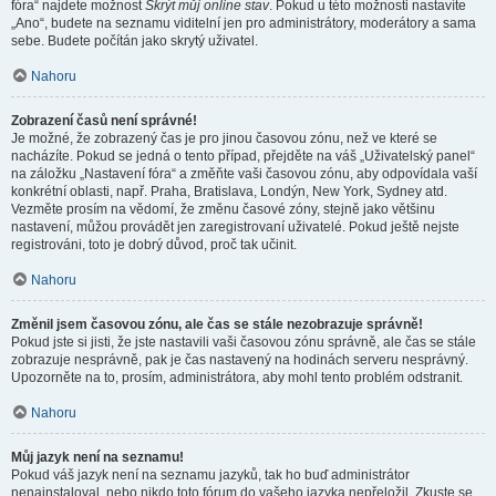
fóra“ najdete možnost
Skrýt můj online stav
. Pokud u této možnosti nastavíte
„Ano“, budete na seznamu viditelní jen pro administrátory, moderátory a sama
sebe. Budete počítán jako skrytý uživatel.
Nahoru
Zobrazení časů není správné!
Je možné, že zobrazený čas je pro jinou časovou zónu, než ve které se
nacházíte. Pokud se jedná o tento případ, přejděte na váš „Uživatelský panel“
na záložku „Nastavení fóra“ a změňte vaši časovou zónu, aby odpovídala vaší
konkrétní oblasti, např. Praha, Bratislava, Londýn, New York, Sydney atd.
Vezměte prosím na vědomí, že změnu časové zóny, stejně jako většinu
nastavení, můžou provádět jen zaregistrovaní uživatelé. Pokud ještě nejste
registrováni, toto je dobrý důvod, proč tak učinit.
Nahoru
Změnil jsem časovou zónu, ale čas se stále nezobrazuje správně!
Pokud jste si jisti, že jste nastavili vaši časovou zónu správně, ale čas se stále
zobrazuje nesprávně, pak je čas nastavený na hodinách serveru nesprávný.
Upozorněte na to, prosím, administrátora, aby mohl tento problém odstranit.
Nahoru
Můj jazyk není na seznamu!
Pokud váš jazyk není na seznamu jazyků, tak ho buď administrátor
nenainstaloval, nebo nikdo toto fórum do vašeho jazyka nepřeložil. Zkuste se