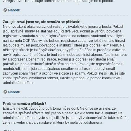
zaregistrovat. Kontaktujte administrátora fóra a požádejte ho o pomoc.
Nahoru
Zaregistroval jsem se, ale nemůžu se přihlásit!
Nejdříve zkontrolujte správnost vašeho uživatelského jména a hesla. Pokud
jsou správné, mohly se stát následující dvě věci. Pokud je ve fóru povolena
registrace v souladu s americkým zákonem na ochranu soukromí nezletilých
na internetu COPPA a vy jste během registrace zadali, že ještě nemáte třináct
let, budete muset postupovat podle instrukcí, které jste obdrželi e-mailem. Na
některých fórech je také vyžadováno, aby před přihlášením proběhla aktivace
nově registrovaného účtu a to buď vámi, nebo administrátorem. Tato informace
byla zobrazena během registrace. Pokud jste obdrželi registrační email,
pokračujte podle instrukcí, které v něm najdete. Pokud jste registrační email
neobdrželi, mohli jste zadat špatnou emailovou adresu, nebo byl email
zachycen spam filtrem a skončil ve složce se spamy. Pokud jste si jistí, že jste
zadali správnou emailovou adresu, zkuste s prosbou o pomoc kontaktovat
administrátora fóra.
Nahoru
Proč se nemůžu přihlásit?
Existuje několik důvodů, proč k tomu může dojít. Nejdříve se ujistěte, že
zadáváte správné uživatelské jméno a heslo. Pokud tomu tak je, kontaktujte
administrátora fóra, abyste se ujistili, že jste nebyli zabanováni. Je také možné,
že je na webu chyba v nastavení, která by měla být odstraněna.