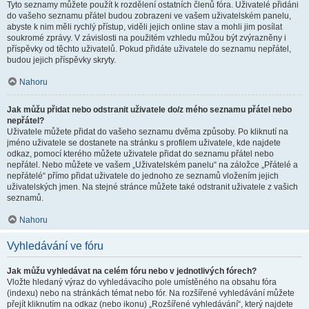
Tyto seznamy můžete použít k rozdělení ostatních členů fóra. Uživatelé přidáni
do vašeho seznamu přátel budou zobrazeni ve vašem uživatelském panelu,
abyste k nim měli rychlý přístup, viděli jejich online stav a mohli jim posílat
soukromé zprávy. V závislosti na použitém vzhledu můžou být zvýrazněny i
příspěvky od těchto uživatelů. Pokud přidáte uživatele do seznamu nepřátel,
budou jejich příspěvky skryty.
Nahoru
Jak můžu přidat nebo odstranit uživatele do/z mého seznamu přátel nebo
nepřátel?
Uživatele můžete přidat do vašeho seznamu dvěma způsoby. Po kliknutí na
jméno uživatele se dostanete na stránku s profilem uživatele, kde najdete
odkaz, pomocí kterého můžete uživatele přidat do seznamu přátel nebo
nepřátel. Nebo můžete ve vašem „Uživatelském panelu“ na záložce „Přátelé a
nepřátelé“ přímo přidat uživatele do jednoho ze seznamů vložením jejich
uživatelských jmen. Na stejné stránce můžete také odstranit uživatele z vašich
seznamů.
Nahoru
Vyhledávání ve fóru
Jak můžu vyhledávat na celém fóru nebo v jednotlivých fórech?
Vložte hledaný výraz do vyhledávacího pole umístěného na obsahu fóra
(indexu) nebo na stránkách témat nebo fór. Na rozšířené vyhledávání můžete
přejít kliknutím na odkaz (nebo ikonu) „Rozšířené vyhledávání“, který najdete