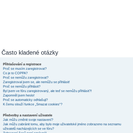
Často kladené otázky
Přihlašování a registrace
Proč se musím zaregistrovat?
Co je to COPPA?
Proč se nemůžu zaregistrovat?
Zaregistroval jsem se, ale nemůžu se přihlásit!
Proč se nemůžu přihlásit?
Byl jsem ve fóru zaregistrovaný, ale teď se nemůžu přihlásit?!
Zapomněl jsem heslo!
Proč se automaticky odhlašuji?
K čemu slouží funkce „Smazat cookies“?
Předvolby a nastavení uživatele
Jak můžu změnit svoje nastavení?
Jak můžu zabránit tomu, aby bylo moje uživatelské jméno zobrazeno na seznamu
uživatelů nacházejících se ve fóru?