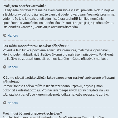
Proč jsem obdržel varování?
Každý administrátor fóra má na svém fóru svoje vlastní pravidla. Pokud nějaké
z těchto pravidel porušíte, může vám být uděleno varování. Vezměte prosím na
vědomí, že toto je rozhodnutí administrátora a phpBB Limited nemá nic
společného s varováními na daném fóru. Pokud si nejste jisti, z jakého důvodu
jste obdrželi varování, kontaktujte administrátora fóra.
Nahoru
Jak můžu moderátorovi nahlásit příspěvek?
Pokud je tato funkce povolena administrátorem fóra, měli byste v příspěvku,
který chcete nahlásit, vidět tlačítko (ikonu) pro nahlášení příspěvku. Po kliknutí
na tlačítko se zobrazí formulář, pomocí kterého můžete příspěvek nahlásit.
Nahoru
K čemu slouží tlačítko „Uložit jako rozepsanou zprávu“ zobrazené při psaní
příspěvku?
Pomocí tohoto tlačítka můžete uložit rozepsanou zprávu, abyste ji mohli
dokončit a odeslat později. Pro načtení rozepsaných zpráv přejděte na váš
„Uživatelský panel“, ve kterém naleznete odkaz na vaše rozepsané zprávy.
Nahoru
Proč musí být můj příspěvek schválen?
Administrátor fóra se mohl rozhodnout, že příspěvky ve fóru, do kterého