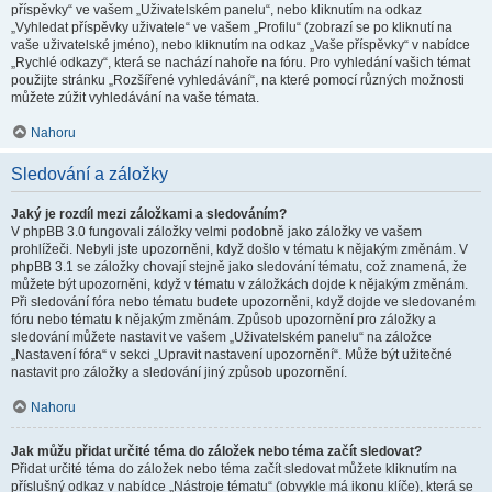
příspěvky“ ve vašem „Uživatelském panelu“, nebo kliknutím na odkaz
„Vyhledat příspěvky uživatele“ ve vašem „Profilu“ (zobrazí se po kliknutí na
vaše uživatelské jméno), nebo kliknutím na odkaz „Vaše příspěvky“ v nabídce
„Rychlé odkazy“, která se nachází nahoře na fóru. Pro vyhledání vašich témat
použijte stránku „Rozšířené vyhledávání“, na které pomocí různých možnosti
můžete zúžit vyhledávání na vaše témata.
Nahoru
Sledování a záložky
Jaký je rozdíl mezi záložkami a sledováním?
V phpBB 3.0 fungovali záložky velmi podobně jako záložky ve vašem
prohlížeči. Nebyli jste upozorněni, když došlo v tématu k nějakým změnám. V
phpBB 3.1 se záložky chovají stejně jako sledování tématu, což znamená, že
můžete být upozorněni, když v tématu v záložkách dojde k nějakým změnám.
Při sledování fóra nebo tématu budete upozorněni, když dojde ve sledovaném
fóru nebo tématu k nějakým změnám. Způsob upozornění pro záložky a
sledování můžete nastavit ve vašem „Uživatelském panelu“ na záložce
„Nastavení fóra“ v sekci „Upravit nastavení upozornění“. Může být užitečné
nastavit pro záložky a sledování jiný způsob upozornění.
Nahoru
Jak můžu přidat určité téma do záložek nebo téma začít sledovat?
Přidat určité téma do záložek nebo téma začít sledovat můžete kliknutím na
příslušný odkaz v nabídce „Nástroje tématu“ (obvykle má ikonu klíče), která se