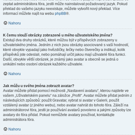
zeptat administrátora fóra, jestli může nainstalovat požadovaný jazyk. Pokud
překlad do vašeho jazyku neexistuje, můžete vytvořit nový překlad. Více
informací můžete najít na webu
phpBB
®.
Nahoru
K čemu slouží obrázky zobrazené u mého uživatelského jména?
Existují dva druhy obrázků, které můžou být v příspěvcích zobrazeny u
uživatelského jména. Jedním z nich jsou obrázky asociované s vaší hodností,
které obvykle vypadají jako hvězdičky, tečky nebo čtverečky a indikují, kolik
příspěvků jste odeslali, nebo pomáhají určit jakou mají uživatelé fóra funkci.
Další, obvykle větší obrázek, je známý jako avatar a obecně se jedná o
unikátní nebo osobní obrázek každého uživatele.
Nahoru
Jak můžu u svého jména zobrazit avatar?
Avatar můžete přidat pomocí možnosti „Nastavení avataru“, kterou najdete ve
vašem „Uživatelském panelu“ na záložce „Profil“. Avatar můžete přidat jedním z
následujících způsobů: použít Gravatar, vybrat si avatar v Galerii, použít
vzdálený avatar (z jiného webu), nebo avatar nahrát do tohoto fóra. Záleží na
administrátorovi fóra, jestli je používání avatarů povoleno a jakými způsoby lze
avatary do fóra přidat. Pokud nemůžete avatary používat, kontaktujte
administrátora fóra.
Nahoru