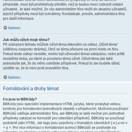
přispíváte, musí být prohlédnuty předtím, než je budou moci zobrazit ostatní
uživatelé. Je také možné, že vás administrátor fóra vložil do skupiny uživatelů,
jejichž příspěvky musí být schváleny. Kontaktujte, prosím, administrátora fóra
pro další informace.
Nahoru
Jak můžu oživit moje téma?
Při zobrazení tématu můžete oživit téma kliknutím na odkaz „Oživit téma“
(většinou naspodu stránky), čímž se téma přesune na první místo ve fóru.
Pokud tento odkaz nevidíte, mohlo být oživování témat zakázáno, nebo ještě
neuběhla doba, po které je povoleno téma oživit. Oživit téma jde také
jednoduše tak, že do něho odešlete příspěvek. Pokud to ale budete dělat,
ujistěte se, že to není proti pravidlům fóra.
Nahoru
Formátování a druhy témat
Co jsou to BBKódy?
BBKódy jsou speciální implementace HTML jazyka, které poskytují velkou
kontrolu pro formátování jednotlivých objektů v příspěvcích. Možnost používání
BBKódů uděluje administrátor fóra, ale BBKódy je také možné pro jednotlivé
příspěvky zakázat ve formuláři pro odesílání příspěvků. BBKódy se používají
podobně jako HTML, ale tagy jsou uzavřeny v hranatých závorkách [ a ] a ne v
< a >. Pro více informací o formátování pomocí BBKódů se podívejte na