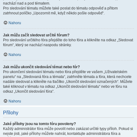
nachází nad a pod tématem.
Pro sledování tématu můžete také poslat do tématu odpověď a přitom
zatrhnout políčko „Upozornit mě, když někdo pošle odpověď“.
Nahoru
Jak můžu začít sledovat určité fórum?
Pro sledování určitého fóra přejděte do toho fóra a klikněte na odkaz „Sledovat
fórum“, který se nachází naspodu stránky.
Nahoru
Jak můžu ukončit sledování témat nebo fór?
Pro ukončení sledování tématu nebo fóra přejděte ve vašem „Uživatelském
panelu“ na „Sledovaná fóra a témata“, zatrhněte témata a fóra, která nechcete
nadále sledovat a klikněte na tlačítko „Ukončit sledování označených“. Můžete
také kliknout v tématu na odkaz „Ukončit sledování tématu“ nebo ve fóru na
odkaz „Ukončit sledování fóra“.
Nahoru
Přílohy
Jaké přílohy jsou na tomto fóru povoleny?
Každý administrátor fóra může povolit nebo zakázat určité typy příloh. Pokud si
nejste jisti, jaké přílohy můžete nahrát, kontaktujte administrátora fóra a