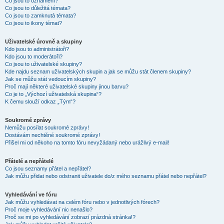
Co jsou to oznámení?
Co jsou to důležitá témata?
Co jsou to zamknutá témata?
Co jsou to ikony témat?
Uživatelské úrovně a skupiny
Kdo jsou to administrátoři?
Kdo jsou to moderátoři?
Co jsou to uživatelské skupiny?
Kde najdu seznam uživatelských skupin a jak se můžu stát členem skupiny?
Jak se můžu stát vedoucím skupiny?
Proč mají některé uživatelské skupiny jinou barvu?
Co je to „Výchozí uživatelská skupina“?
K čemu slouží odkaz „Tým“?
Soukromé zprávy
Nemůžu posílat soukromé zprávy!
Dostávám nechtěné soukromé zprávy!
Přišel mi od někoho na tomto fóru nevyžádaný nebo urážlivý e-mail!
Přátelé a nepřátelé
Co jsou seznamy přátel a nepřátel?
Jak můžu přidat nebo odstranit uživatele do/z mého seznamu přátel nebo nepřátel?
Vyhledávání ve fóru
Jak můžu vyhledávat na celém fóru nebo v jednotlivých fórech?
Proč moje vyhledávání nic nenašlo?
Proč se mi po vyhledávání zobrazí prázdná stránka!?