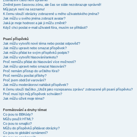
Zobrazení časů není správné!
Změnil jsem časovou zónu, ale čas se stále nezobrazuje správně!
Můj jazyk není na seznamu!
K čemu slouží obrázky zobrazené u mého uživatelského jména?
Jak můžu u svého jména zobrazit avatar?
Jaká je moje hodnost a jak ji můžu změnit?
Když chci poslat e-mail uživateli fóra, musím se přihlásit?
Psaní příspěvků
Jak můžu vytvořit nové téma nebo poslat odpověď?
Jak můžu upravit nebo smazat příspěvek?
Jak můžu přidat ke svým příspěvků podpis?
Jak můžu vytvořit hlasování/anketu?
Proč nemůžu přidat do hlasování více možností?
Jak můžu upravit nebo smazat hlasování?
Proč nemám přístup do určitého fóra?
Proč nemůžu posílat přílohy?
Proč jsem obdržel varování?
Jak můžu moderátorovi nahlásit příspěvek?
K čemu slouží tlačítko „Uložit jako rozepsanou zprávu“ zobrazené při psaní příspěvku?
Proč musí být můj příspěvek schválen?
Jak můžu oživit moje téma?
Formátování a druhy témat
Co jsou to BBKódy?
Můžu použít HTML?
Co jsou to smajlíci?
Můžu do příspěvků přidávat obrázky?
Co jsou to globální oznámení?