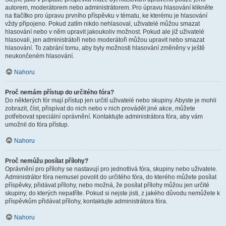
autorem, moderátorem nebo administrátorem. Pro úpravu hlasování klikněte
na tlačítko pro úpravu prvního příspěvku v tématu, ke kterému je hlasování
vždy připojeno. Pokud zatím nikdo nehlasoval, uživatelé můžou smazat
hlasování nebo v něm upravit jakoukoliv možnost. Pokud ale již uživatelé
hlasovali, jen administrátoři nebo moderátoři můžou upravit nebo smazat
hlasování. To zabrání tomu, aby byly možnosti hlasování změněny v ještě
neukončeném hlasování.
Nahoru
Proč nemám přístup do určitého fóra?
Do některých fór mají přístup jen určití uživatelé nebo skupiny. Abyste je mohli
zobrazit, číst, přispívat do nich nebo v nich provádět jiné akce, můžete
potřebovat speciální oprávnění. Kontaktujte administrátora fóra, aby vám
umožnil do fóra přístup.
Nahoru
Proč nemůžu posílat přílohy?
Oprávnění pro přílohy se nastavují pro jednotlivá fóra, skupiny nebo uživatele.
Administrátor fóra nemusel povolit do určitého fóra, do kterého můžete posílat
příspěvky, přidávat přílohy, nebo možná, že posílat přílohy můžou jen určité
skupiny, do kterých nepatříte. Pokud si nejste jisti, z jakého důvodu nemůžete k
příspěvkům přidávat přílohy, kontaktujte administrátora fóra.
Nahoru