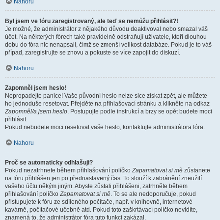
Nahoru
Byl jsem ve fóru zaregistrovaný, ale teď se nemůžu přihlásit?!
Je možné, že administrátor z nějakého důvodu deaktivoval nebo smazal váš
účet. Na některých fórech také pravidelně odstraňují uživatele, kteří dlouhou
dobu do fóra nic nenapsali, čímž se zmenší velikost databáze. Pokud je to váš
případ, zaregistrujte se znovu a pokuste se více zapojit do diskuzí.
Nahoru
Zapomněl jsem heslo!
Nepropadejte panice! Vaše původní heslo nelze sice získat zpět, ale můžete
ho jednoduše resetovat. Přejděte na přihlašovací stránku a klikněte na odkaz
Zapomněl/a jsem heslo
. Postupujte podle instrukcí a brzy se opět budete moci
přihlásit.
Pokud nebudete moci resetovat vaše heslo, kontaktujte administrátora fóra.
Nahoru
Proč se automaticky odhlašuji?
Pokud nezatrhnete během přihlašování políčko
Zapamatovat si mě
zůstanete
na fóru přihlášen jen po přednastavený čas. To slouží k zabránění zneužití
vašeho účtu někým jiným. Abyste zůstali přihlášeni, zatrhněte během
přihlašování políčko
Zapamatovat si mě
. To se ale nedoporučuje, pokud
přistupujete k fóru ze sdíleného počítače, např. v knihovně, internetové
kavárně, počítačové učebně atd. Pokud toto zaškrtávací políčko nevidíte,
znamená to, že administrátor fóra tuto funkci zakázal.