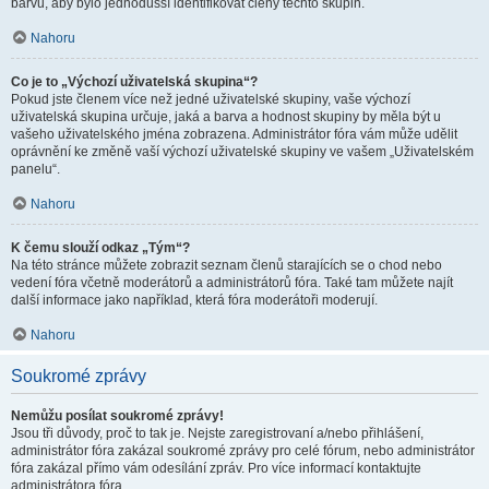
barvu, aby bylo jednodušší identifikovat členy těchto skupin.
Nahoru
Co je to „Výchozí uživatelská skupina“?
Pokud jste členem více než jedné uživatelské skupiny, vaše výchozí
uživatelská skupina určuje, jaká a barva a hodnost skupiny by měla být u
vašeho uživatelského jména zobrazena. Administrátor fóra vám může udělit
oprávnění ke změně vaší výchozí uživatelské skupiny ve vašem „Uživatelském
panelu“.
Nahoru
K čemu slouží odkaz „Tým“?
Na této stránce můžete zobrazit seznam členů starajících se o chod nebo
vedení fóra včetně moderátorů a administrátorů fóra. Také tam můžete najít
další informace jako například, která fóra moderátoři moderují.
Nahoru
Soukromé zprávy
Nemůžu posílat soukromé zprávy!
Jsou tři důvody, proč to tak je. Nejste zaregistrovaní a/nebo přihlášení,
administrátor fóra zakázal soukromé zprávy pro celé fórum, nebo administrátor
fóra zakázal přímo vám odesílání zpráv. Pro více informací kontaktujte
administrátora fóra.