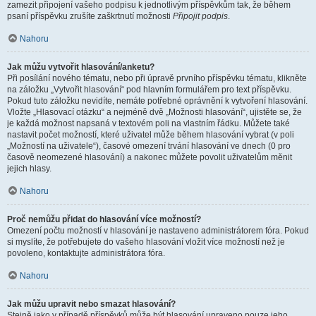
zamezit připojení vašeho podpisu k jednotlivým příspěvkům tak, že během
psaní příspěvku zrušíte zaškrtnutí možnosti
Připojit podpis
.
Nahoru
Jak můžu vytvořit hlasování/anketu?
Při posílání nového tématu, nebo při úpravě prvního příspěvku tématu, klikněte
na záložku „Vytvořit hlasování“ pod hlavním formulářem pro text příspěvku.
Pokud tuto záložku nevidíte, nemáte potřebné oprávnění k vytvoření hlasování.
Vložte „Hlasovací otázku“ a nejméně dvě „Možnosti hlasování“, ujistěte se, že
je každá možnost napsaná v textovém poli na vlastním řádku. Můžete také
nastavit počet možností, které uživatel může během hlasování vybrat (v poli
„Možností na uživatele“), časové omezení trvání hlasování ve dnech (0 pro
časově neomezené hlasování) a nakonec můžete povolit uživatelům měnit
jejich hlasy.
Nahoru
Proč nemůžu přidat do hlasování více možností?
Omezení počtu možností v hlasování je nastaveno administrátorem fóra. Pokud
si myslíte, že potřebujete do vašeho hlasování vložit více možností než je
povoleno, kontaktujte administrátora fóra.
Nahoru
Jak můžu upravit nebo smazat hlasování?
Stejně jako v případě příspěvků může být hlasování upraveno pouze jeho