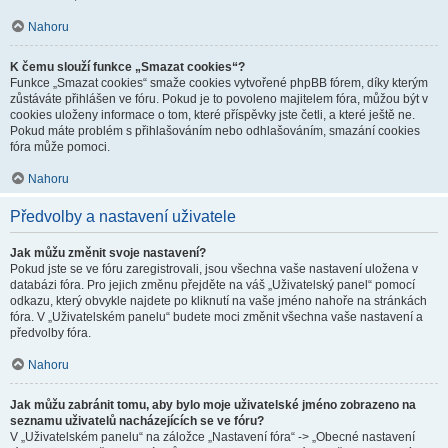
Nahoru
K čemu slouží funkce „Smazat cookies“?
Funkce „Smazat cookies“ smaže cookies vytvořené phpBB fórem, díky kterým
zůstáváte přihlášen ve fóru. Pokud je to povoleno majitelem fóra, můžou být v
cookies uloženy informace o tom, které příspěvky jste četli, a které ještě ne.
Pokud máte problém s přihlašováním nebo odhlašováním, smazání cookies
fóra může pomoci.
Nahoru
Předvolby a nastavení uživatele
Jak můžu změnit svoje nastavení?
Pokud jste se ve fóru zaregistrovali, jsou všechna vaše nastavení uložena v
databázi fóra. Pro jejich změnu přejděte na váš „Uživatelský panel“ pomocí
odkazu, který obvykle najdete po kliknutí na vaše jméno nahoře na stránkách
fóra. V „Uživatelském panelu“ budete moci změnit všechna vaše nastavení a
předvolby fóra.
Nahoru
Jak můžu zabránit tomu, aby bylo moje uživatelské jméno zobrazeno na
seznamu uživatelů nacházejících se ve fóru?
V „Uživatelském panelu“ na záložce „Nastavení fóra“ -> „Obecné nastavení