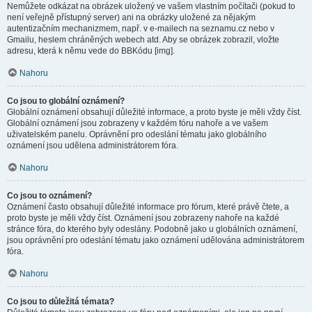
Nemůžete odkázat na obrázek uložený ve vašem vlastním počítači (pokud to
není veřejně přístupný server) ani na obrázky uložené za nějakým
autentizačním mechanizmem, např. v e-mailech na seznamu.cz nebo v
Gmailu, heslem chráněných webech atd. Aby se obrázek zobrazil, vložte
adresu, která k němu vede do BBKódu [img].
Nahoru
Co jsou to globální oznámení?
Globální oznámení obsahují důležité informace, a proto byste je měli vždy číst.
Globální oznámení jsou zobrazeny v každém fóru nahoře a ve vašem
uživatelském panelu. Oprávnění pro odeslání tématu jako globálního
oznámení jsou udělena administrátorem fóra.
Nahoru
Co jsou to oznámení?
Oznámení často obsahují důležité informace pro fórum, které právě čtete, a
proto byste je měli vždy číst. Oznámení jsou zobrazeny nahoře na každé
stránce fóra, do kterého byly odeslány. Podobně jako u globálních oznámení,
jsou oprávnění pro odeslání tématu jako oznámení udělována administrátorem
fóra.
Nahoru
Co jsou to důležitá témata?