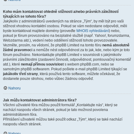
Koho mám kontaktovat ohledně stížnosti a/nebo právních záležitostí
týkajících se tohoto fóra?
Jakýkoliv z administrátorů uvedených na stránce „Tým“, by měl být pro vaši
stížnost vhodnou kontaktní osobou. Pokud se vám nedostane odpovědi, měli
byste kontaktovat majitele domény (proveďte
WHOIS vyhledávání
) nebo,
pokud je fórum provozováno na bezplatné službě (např. Yahoo!, forumzdarma,
Webzdarma atd.), vedení nebo oddělení stížností tohoto provozovatele.
Vezměte, prosím, na vědomí, že phpBB Limited na tomto fóru
nemá absolutně
žádné pravomoci
a nemůže nést odpovědnost za to jak, kde, nebo kým je toto
fórum používáno. Nekontaktujte phpBB Limited v souvislosti s jakýmikoliv
právními záležitostmi (zastavení činnosti, odpovědnost, pomlouvačný komentář
atd.), které
nemají přímou souvislost
s webem phpBB.com, nebo se
samotným phpBB softwarem. Pokud pošlete e-mail phpBB Limited týkající se
jakákoliv třetí strany
, která používá tento software, můžete očekávat, že
dostanete pouze strohou, nebo vůbec žádnou odpověď.
Nahoru
Jak můžu kontaktovat administrátora fóra?
Všichni uživatelé fóra můžou použít formulář „Kontaktujte nás“, který se
nachází naspodu všech stránek, pokud je tato možnost povolena
administrátorem fóra.
Přihlášení uživatelé můžou také použít odkaz „Tým“, který se také nachází
naspodu všech stránek.
Nahoru