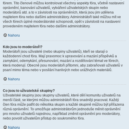
fórem. Tito členové můžou kontrolovat všechny aspekty fóra, včetně nastavení
oprávnění, banování uživatelů, vytváření uživatelských skupin nebo
moderátorů atd. a to v závislosti na oprávněních, která jsou jim udělena
majitelem fóra nebo dalšími administrátory. Administrátoři také můžou mít ve
všech fórech úplné moderátorské schopnosti, opět v závislosti na nastavení
provedeném majitelem fóra nebo dalšími administrátory.
Nahoru
Kdo jsou to moderátoři?
Moderátoři jsou uživatelé (nebo skupiny uživatelů), kteří se starají o
každodenní chod fóra. Mají pravomoc k upravování a mazání příspěvků a
zamykání, odemykání, přesunování, mazání a rozdělování témat ve fórech,
která moderují. Obecně jsou moderátoři přítomni, aby zabraňovali uživatelů v
psaní mimo téma nebo v posílání hanlivých nebo urážlivých materiálů.
Nahoru
Co jsou to uživatelské skupiny?
Uživatelské skupiny jsou skupiny uživatelů, které dělí komunitu uživatelů na
menší části, se kterými můžou administrátoři fóra snadněji pracovat. Každý
člen fóra může patřit do několika skupin a každé skupině můžou být přiřazena
různá oprávnění. To umožňuje administrátorům jednoduše měnit oprávnění
pro mnoho uživatelů najednou, například změnit oprávnění pro moderátory,
nebo povolit uživatelům přístup do soukromého fóra.
Nahoru