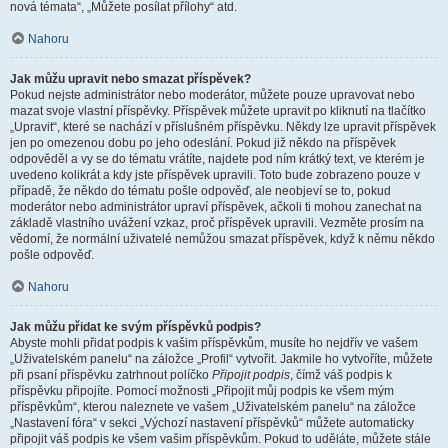
nová témata“, „Můžete posílat přílohy“ atd.
Nahoru
Jak můžu upravit nebo smazat příspěvek?
Pokud nejste administrátor nebo moderátor, můžete pouze upravovat nebo
mazat svoje vlastní příspěvky. Příspěvek můžete upravit po kliknutí na tlačítko
„Upravit“, které se nachází v příslušném příspěvku. Někdy lze upravit příspěvek
jen po omezenou dobu po jeho odeslání. Pokud již někdo na příspěvek
odpověděl a vy se do tématu vrátíte, najdete pod ním krátký text, ve kterém je
uvedeno kolikrát a kdy jste příspěvek upravili. Toto bude zobrazeno pouze v
případě, že někdo do tématu pošle odpověď, ale neobjeví se to, pokud
moderátor nebo administrátor upraví příspěvek, ačkoli ti mohou zanechat na
základě vlastního uvážení vzkaz, proč příspěvek upravili. Vezměte prosím na
vědomí, že normální uživatelé nemůžou smazat příspěvek, když k němu někdo
pošle odpověď.
Nahoru
Jak můžu přidat ke svým příspěvků podpis?
Abyste mohli přidat podpis k vašim příspěvkům, musíte ho nejdřív ve vašem
„Uživatelském panelu“ na záložce „Profil“ vytvořit. Jakmile ho vytvoříte, můžete
při psaní příspěvku zatrhnout políčko
Připojit podpis
, čímž váš podpis k
příspěvku připojíte. Pomocí možnosti „Připojit můj podpis ke všem mým
příspěvkům“, kterou naleznete ve vašem „Uživatelském panelu“ na záložce
„Nastavení fóra“ v sekci „Výchozí nastavení příspěvků“ můžete automaticky
připojit váš podpis ke všem vašim příspěvkům. Pokud to uděláte, můžete stále