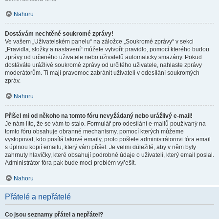
Nahoru
Dostávám nechtěné soukromé zprávy!
Ve vašem „Uživatelském panelu“ na záložce „Soukromé zprávy“ v sekci
„Pravidla, složky a nastavení“ můžete vytvořit pravidlo, pomocí kterého budou
zprávy od určeného uživatele nebo uživatelů automaticky smazány. Pokud
dostáváte urážlivé soukromé zprávy od určitého uživatele, nahlaste zprávy
moderátorům. Ti mají pravomoc zabránit uživateli v odesílání soukromých
zpráv.
Nahoru
Přišel mi od někoho na tomto fóru nevyžádaný nebo urážlivý e-mail!
Je nám líto, že se vám to stalo. Formulář pro odesílání e-mailů používaný na
tomto fóru obsahuje obranné mechanismy, pomocí kterých můžeme
vystopovat, kdo posílá takové emaily, proto pošlete administrátorovi fóra email
s úplnou kopií emailu, který vám přišel. Je velmi důležité, aby v něm byly
zahrnuty hlavičky, které obsahují podrobné údaje o uživateli, který email poslal.
Administrátor fóra pak bude moci problém vyřešit.
Nahoru
Přátelé a nepřátelé
Co jsou seznamy přátel a nepřátel?