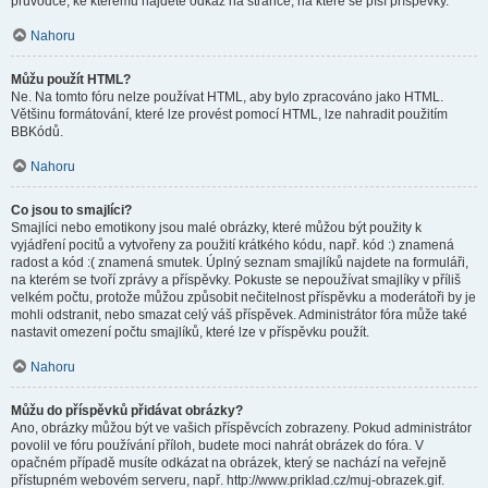
průvodce, ke kterému najdete odkaz na stránce, na které se píší příspěvky.
Nahoru
Můžu použít HTML?
Ne. Na tomto fóru nelze používat HTML, aby bylo zpracováno jako HTML.
Většinu formátování, které lze provést pomocí HTML, lze nahradit použitím
BBKódů.
Nahoru
Co jsou to smajlíci?
Smajlíci nebo emotikony jsou malé obrázky, které můžou být použity k
vyjádření pocitů a vytvořeny za použití krátkého kódu, např. kód :) znamená
radost a kód :( znamená smutek. Úplný seznam smajlíků najdete na formuláři,
na kterém se tvoří zprávy a příspěvky. Pokuste se nepoužívat smajlíky v příliš
velkém počtu, protože můžou způsobit nečitelnost příspěvku a moderátoři by je
mohli odstranit, nebo smazat celý váš příspěvek. Administrátor fóra může také
nastavit omezení počtu smajlíků, které lze v příspěvku použít.
Nahoru
Můžu do příspěvků přidávat obrázky?
Ano, obrázky můžou být ve vašich příspěvcích zobrazeny. Pokud administrátor
povolil ve fóru používání příloh, budete moci nahrát obrázek do fóra. V
opačném případě musíte odkázat na obrázek, který se nachází na veřejně
přístupném webovém serveru, např. http://www.priklad.cz/muj-obrazek.gif.