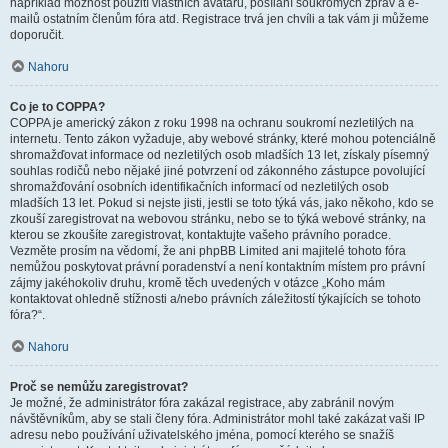
například možnost použití vlastních avatarů, posílání soukromých zpráv a e-
mailů ostatním členům fóra atd. Registrace trvá jen chvíli a tak vám ji můžeme
doporučit.
Nahoru
Co je to COPPA?
COPPA je americký zákon z roku 1998 na ochranu soukromí nezletilých na
internetu. Tento zákon vyžaduje, aby webové stránky, které mohou potenciálně
shromažďovat informace od nezletilých osob mladších 13 let, získaly písemný
souhlas rodičů nebo nějaké jiné potvrzení od zákonného zástupce povolující
shromažďování osobních identifikačních informací od nezletilých osob
mladších 13 let. Pokud si nejste jisti, jestli se toto týká vás, jako někoho, kdo se
zkouší zaregistrovat na webovou stránku, nebo se to týká webové stránky, na
kterou se zkoušíte zaregistrovat, kontaktujte vašeho právního poradce.
Vezměte prosím na vědomí, že ani phpBB Limited ani majitelé tohoto fóra
nemůžou poskytovat právní poradenství a není kontaktním místem pro právní
zájmy jakéhokoliv druhu, kromě těch uvedených v otázce „Koho mám
kontaktovat ohledně stížnosti a/nebo právních záležitostí týkajících se tohoto
fóra?“.
Nahoru
Proč se nemůžu zaregistrovat?
Je možné, že administrátor fóra zakázal registrace, aby zabránil novým
návštěvníkům, aby se stali členy fóra. Administrátor mohl také zakázat vaši IP
adresu nebo používání uživatelského jména, pomocí kterého se snažíš