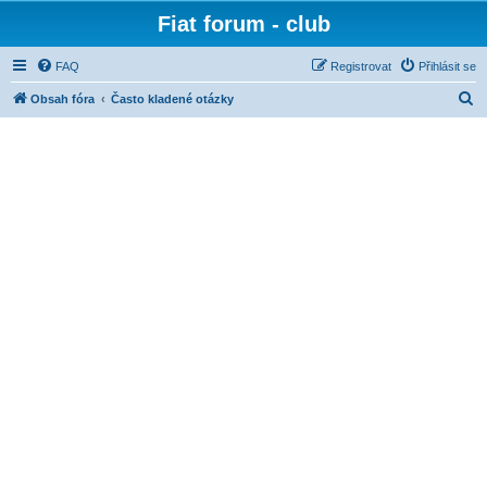
Fiat forum - club
FAQ
Registrovat
Přihlásit se
H
Obsah fóra
Často kladené otázky
l
e
d
a
t