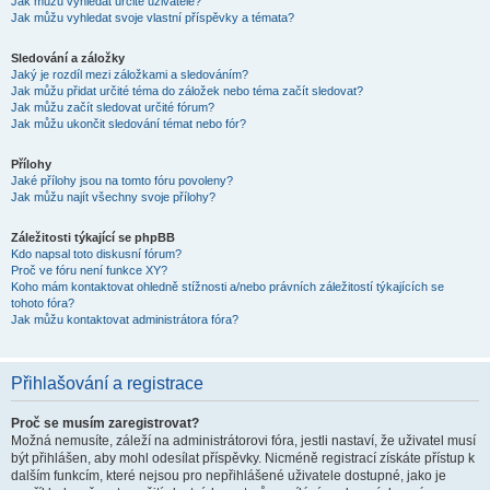
Jak můžu vyhledat určité uživatele?
Jak můžu vyhledat svoje vlastní příspěvky a témata?
Sledování a záložky
Jaký je rozdíl mezi záložkami a sledováním?
Jak můžu přidat určité téma do záložek nebo téma začít sledovat?
Jak můžu začít sledovat určité fórum?
Jak můžu ukončit sledování témat nebo fór?
Přílohy
Jaké přílohy jsou na tomto fóru povoleny?
Jak můžu najít všechny svoje přílohy?
Záležitosti týkající se phpBB
Kdo napsal toto diskusní fórum?
Proč ve fóru není funkce XY?
Koho mám kontaktovat ohledně stížnosti a/nebo právních záležitostí týkajících se
tohoto fóra?
Jak můžu kontaktovat administrátora fóra?
Přihlašování a registrace
Proč se musím zaregistrovat?
Možná nemusíte, záleží na administrátorovi fóra, jestli nastaví, že uživatel musí
být přihlášen, aby mohl odesílat příspěvky. Nicméně registrací získáte přístup k
dalším funkcím, které nejsou pro nepřihlášené uživatele dostupné, jako je