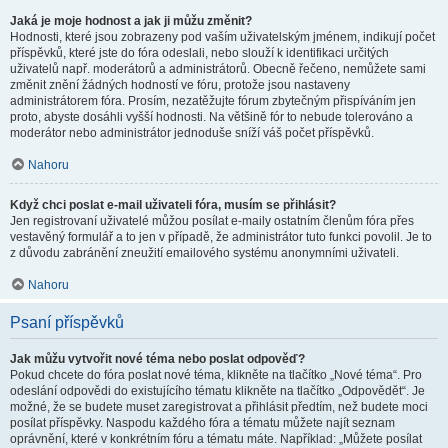
Jaká je moje hodnost a jak ji můžu změnit?
Hodnosti, které jsou zobrazeny pod vaším uživatelským jménem, indikují počet
příspěvků, které jste do fóra odeslali, nebo slouží k identifikaci určitých
uživatelů např. moderátorů a administrátorů. Obecně řečeno, nemůžete sami
změnit znění žádných hodností ve fóru, protože jsou nastaveny
administrátorem fóra. Prosím, nezatěžujte fórum zbytečným přispíváním jen
proto, abyste dosáhli vyšší hodnosti. Na většině fór to nebude tolerováno a
moderátor nebo administrátor jednoduše sníží váš počet příspěvků.
Nahoru
Když chci poslat e-mail uživateli fóra, musím se přihlásit?
Jen registrovaní uživatelé můžou posílat e-maily ostatním členům fóra přes
vestavěný formulář a to jen v případě, že administrátor tuto funkci povolil. Je to
z důvodu zabránění zneužití emailového systému anonymními uživateli.
Nahoru
Psaní příspěvků
Jak můžu vytvořit nové téma nebo poslat odpověď?
Pokud chcete do fóra poslat nové téma, klikněte na tlačítko „Nové téma“. Pro
odeslání odpovědi do existujícího tématu klikněte na tlačítko „Odpovědět“. Je
možné, že se budete muset zaregistrovat a přihlásit předtím, než budete moci
posílat příspěvky. Naspodu každého fóra a tématu můžete najít seznam
oprávnění, které v konkrétním fóru a tématu máte. Například: „Můžete posílat