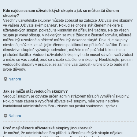
Kde najdu seznam uživatelských skupin a jak se můžu stát členem
skupiny?
Všechny uživatelské skupiny můžete zobrazit na záložce „Uživatelské skupiny“
ve vašem „Uživatelském panelu“. Pokud se chcete stát členem některé z
uživatelských skupin, pokračujte kliknutím na příslušné tlačítko. Ne do všech
skupin je volný přístup. V některých se musí žádost o členství schválit, některé
můžou být uzavřené a některé můžou být dokonce skryté. Pokud je skupiny
otevřená, můžete se stát jejím členem po kliknutí na příslušné tlačítko. Pokud
členství ve skupině vyžaduje schválení, můžete o ně požádat kliknutím na
příslušné tlačítko. Vedoucí uživatelské skupiny bude muset schválit vaši žádost
a může se vás zeptat, proč se chcete stát členem skupiny. Neobtěžujte, prosím,
vedoucího skupiny v případě, že zamítne vaši žádost - určitě pro to bude mít
svoje důvody.
Nahoru
Jak se můžu stát vedoucím skupiny?
Vedoucí skupiny je obvykle určen administrátorem fóra při vytváření skupiny.
Pokud máte zájem o vytvoření uživatelské skupiny, měli byste nejdříve
kontaktovat administrátora fóra - zkuste mu poslat soukromou zprávu.
Nahoru
Proč mají některé uživatelské skupiny jinou barvu?
Je možné, že administrátor fóra přiřadil k členům určitých skupin nějakou