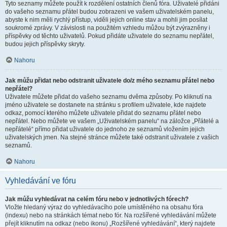
Tyto seznamy můžete použít k rozdělení ostatních členů fóra. Uživatelé přidáni
do vašeho seznamu přátel budou zobrazeni ve vašem uživatelském panelu,
abyste k nim měli rychlý přístup, viděli jejich online stav a mohli jim posílat
soukromé zprávy. V závislosti na použitém vzhledu můžou být zvýrazněny i
příspěvky od těchto uživatelů. Pokud přidáte uživatele do seznamu nepřátel,
budou jejich příspěvky skryty.
Nahoru
Jak můžu přidat nebo odstranit uživatele do/z mého seznamu přátel nebo
nepřátel?
Uživatele můžete přidat do vašeho seznamu dvěma způsoby. Po kliknutí na
jméno uživatele se dostanete na stránku s profilem uživatele, kde najdete
odkaz, pomocí kterého můžete uživatele přidat do seznamu přátel nebo
nepřátel. Nebo můžete ve vašem „Uživatelském panelu“ na záložce „Přátelé a
nepřátelé“ přímo přidat uživatele do jednoho ze seznamů vložením jejich
uživatelských jmen. Na stejné stránce můžete také odstranit uživatele z vašich
seznamů.
Nahoru
Vyhledávání ve fóru
Jak můžu vyhledávat na celém fóru nebo v jednotlivých fórech?
Vložte hledaný výraz do vyhledávacího pole umístěného na obsahu fóra
(indexu) nebo na stránkách témat nebo fór. Na rozšířené vyhledávání můžete
přejít kliknutím na odkaz (nebo ikonu) „Rozšířené vyhledávání“, který najdete