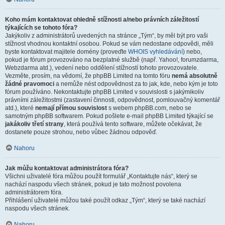
Koho mám kontaktovat ohledně stížnosti a/nebo právních záležitostí
týkajících se tohoto fóra?
Jakýkoliv z administrátorů uvedených na stránce „Tým“, by měl být pro vaši
stížnost vhodnou kontaktní osobou. Pokud se vám nedostane odpovědi, měli
byste kontaktovat majitele domény (proveďte
WHOIS vyhledávání
) nebo,
pokud je fórum provozováno na bezplatné službě (např. Yahoo!, forumzdarma,
Webzdarma atd.), vedení nebo oddělení stížností tohoto provozovatele.
Vezměte, prosím, na vědomí, že phpBB Limited na tomto fóru
nemá absolutně
žádné pravomoci
a nemůže nést odpovědnost za to jak, kde, nebo kým je toto
fórum používáno. Nekontaktujte phpBB Limited v souvislosti s jakýmikoliv
právními záležitostmi (zastavení činnosti, odpovědnost, pomlouvačný komentář
atd.), které
nemají přímou souvislost
s webem phpBB.com, nebo se
samotným phpBB softwarem. Pokud pošlete e-mail phpBB Limited týkající se
jakákoliv třetí strany
, která používá tento software, můžete očekávat, že
dostanete pouze strohou, nebo vůbec žádnou odpověď.
Nahoru
Jak můžu kontaktovat administrátora fóra?
Všichni uživatelé fóra můžou použít formulář „Kontaktujte nás“, který se
nachází naspodu všech stránek, pokud je tato možnost povolena
administrátorem fóra.
Přihlášení uživatelé můžou také použít odkaz „Tým“, který se také nachází
naspodu všech stránek.
Nahoru