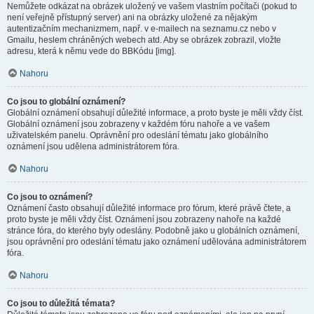
Nemůžete odkázat na obrázek uložený ve vašem vlastním počítači (pokud to
není veřejně přístupný server) ani na obrázky uložené za nějakým
autentizačním mechanizmem, např. v e-mailech na seznamu.cz nebo v
Gmailu, heslem chráněných webech atd. Aby se obrázek zobrazil, vložte
adresu, která k němu vede do BBKódu [img].
Nahoru
Co jsou to globální oznámení?
Globální oznámení obsahují důležité informace, a proto byste je měli vždy číst.
Globální oznámení jsou zobrazeny v každém fóru nahoře a ve vašem
uživatelském panelu. Oprávnění pro odeslání tématu jako globálního
oznámení jsou udělena administrátorem fóra.
Nahoru
Co jsou to oznámení?
Oznámení často obsahují důležité informace pro fórum, které právě čtete, a
proto byste je měli vždy číst. Oznámení jsou zobrazeny nahoře na každé
stránce fóra, do kterého byly odeslány. Podobně jako u globálních oznámení,
jsou oprávnění pro odeslání tématu jako oznámení udělována administrátorem
fóra.
Nahoru
Co jsou to důležitá témata?