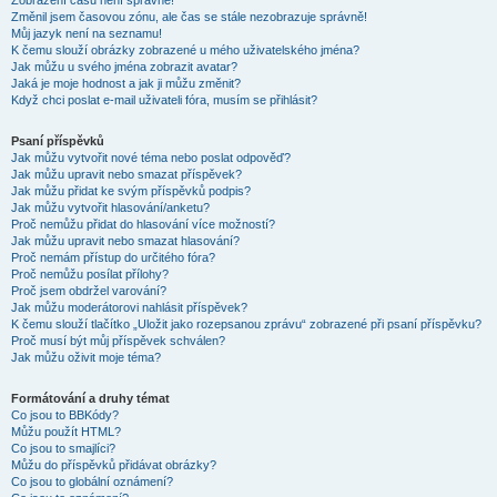
Zobrazení časů není správné!
Změnil jsem časovou zónu, ale čas se stále nezobrazuje správně!
Můj jazyk není na seznamu!
K čemu slouží obrázky zobrazené u mého uživatelského jména?
Jak můžu u svého jména zobrazit avatar?
Jaká je moje hodnost a jak ji můžu změnit?
Když chci poslat e-mail uživateli fóra, musím se přihlásit?
Psaní příspěvků
Jak můžu vytvořit nové téma nebo poslat odpověď?
Jak můžu upravit nebo smazat příspěvek?
Jak můžu přidat ke svým příspěvků podpis?
Jak můžu vytvořit hlasování/anketu?
Proč nemůžu přidat do hlasování více možností?
Jak můžu upravit nebo smazat hlasování?
Proč nemám přístup do určitého fóra?
Proč nemůžu posílat přílohy?
Proč jsem obdržel varování?
Jak můžu moderátorovi nahlásit příspěvek?
K čemu slouží tlačítko „Uložit jako rozepsanou zprávu“ zobrazené při psaní příspěvku?
Proč musí být můj příspěvek schválen?
Jak můžu oživit moje téma?
Formátování a druhy témat
Co jsou to BBKódy?
Můžu použít HTML?
Co jsou to smajlíci?
Můžu do příspěvků přidávat obrázky?
Co jsou to globální oznámení?