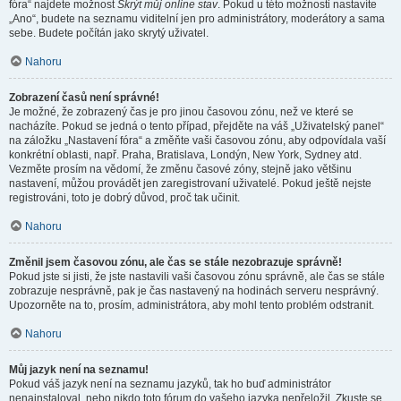
fóra“ najdete možnost
Skrýt můj online stav
. Pokud u této možnosti nastavíte
„Ano“, budete na seznamu viditelní jen pro administrátory, moderátory a sama
sebe. Budete počítán jako skrytý uživatel.
Nahoru
Zobrazení časů není správné!
Je možné, že zobrazený čas je pro jinou časovou zónu, než ve které se
nacházíte. Pokud se jedná o tento případ, přejděte na váš „Uživatelský panel“
na záložku „Nastavení fóra“ a změňte vaši časovou zónu, aby odpovídala vaší
konkrétní oblasti, např. Praha, Bratislava, Londýn, New York, Sydney atd.
Vezměte prosím na vědomí, že změnu časové zóny, stejně jako většinu
nastavení, můžou provádět jen zaregistrovaní uživatelé. Pokud ještě nejste
registrováni, toto je dobrý důvod, proč tak učinit.
Nahoru
Změnil jsem časovou zónu, ale čas se stále nezobrazuje správně!
Pokud jste si jisti, že jste nastavili vaši časovou zónu správně, ale čas se stále
zobrazuje nesprávně, pak je čas nastavený na hodinách serveru nesprávný.
Upozorněte na to, prosím, administrátora, aby mohl tento problém odstranit.
Nahoru
Můj jazyk není na seznamu!
Pokud váš jazyk není na seznamu jazyků, tak ho buď administrátor
nenainstaloval, nebo nikdo toto fórum do vašeho jazyka nepřeložil. Zkuste se