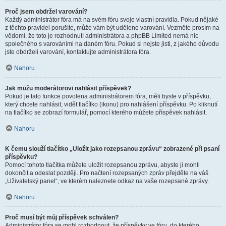
Proč jsem obdržel varování?
Každý administrátor fóra má na svém fóru svoje vlastní pravidla. Pokud nějaké
z těchto pravidel porušíte, může vám být uděleno varování. Vezměte prosím na
vědomí, že toto je rozhodnutí administrátora a phpBB Limited nemá nic
společného s varováními na daném fóru. Pokud si nejste jisti, z jakého důvodu
jste obdrželi varování, kontaktujte administrátora fóra.
Nahoru
Jak můžu moderátorovi nahlásit příspěvek?
Pokud je tato funkce povolena administrátorem fóra, měli byste v příspěvku,
který chcete nahlásit, vidět tlačítko (ikonu) pro nahlášení příspěvku. Po kliknutí
na tlačítko se zobrazí formulář, pomocí kterého můžete příspěvek nahlásit.
Nahoru
K čemu slouží tlačítko „Uložit jako rozepsanou zprávu“ zobrazené při psaní
příspěvku?
Pomocí tohoto tlačítka můžete uložit rozepsanou zprávu, abyste ji mohli
dokončit a odeslat později. Pro načtení rozepsaných zpráv přejděte na váš
„Uživatelský panel“, ve kterém naleznete odkaz na vaše rozepsané zprávy.
Nahoru
Proč musí být můj příspěvek schválen?
Administrátor fóra se mohl rozhodnout, že příspěvky ve fóru, do kterého