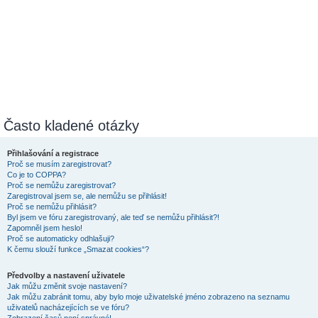
Často kladené otázky
Přihlašování a registrace
Proč se musím zaregistrovat?
Co je to COPPA?
Proč se nemůžu zaregistrovat?
Zaregistroval jsem se, ale nemůžu se přihlásit!
Proč se nemůžu přihlásit?
Byl jsem ve fóru zaregistrovaný, ale teď se nemůžu přihlásit?!
Zapomněl jsem heslo!
Proč se automaticky odhlašuji?
K čemu slouží funkce „Smazat cookies“?
Předvolby a nastavení uživatele
Jak můžu změnit svoje nastavení?
Jak můžu zabránit tomu, aby bylo moje uživatelské jméno zobrazeno na seznamu
uživatelů nacházejících se ve fóru?