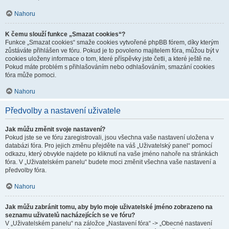
Nahoru
K čemu slouží funkce „Smazat cookies“?
Funkce „Smazat cookies“ smaže cookies vytvořené phpBB fórem, díky kterým
zůstáváte přihlášen ve fóru. Pokud je to povoleno majitelem fóra, můžou být v
cookies uloženy informace o tom, které příspěvky jste četli, a které ještě ne.
Pokud máte problém s přihlašováním nebo odhlašováním, smazání cookies
fóra může pomoci.
Nahoru
Předvolby a nastavení uživatele
Jak můžu změnit svoje nastavení?
Pokud jste se ve fóru zaregistrovali, jsou všechna vaše nastavení uložena v
databázi fóra. Pro jejich změnu přejděte na váš „Uživatelský panel“ pomocí
odkazu, který obvykle najdete po kliknutí na vaše jméno nahoře na stránkách
fóra. V „Uživatelském panelu“ budete moci změnit všechna vaše nastavení a
předvolby fóra.
Nahoru
Jak můžu zabránit tomu, aby bylo moje uživatelské jméno zobrazeno na
seznamu uživatelů nacházejících se ve fóru?
V „Uživatelském panelu“ na záložce „Nastavení fóra“ -> „Obecné nastavení