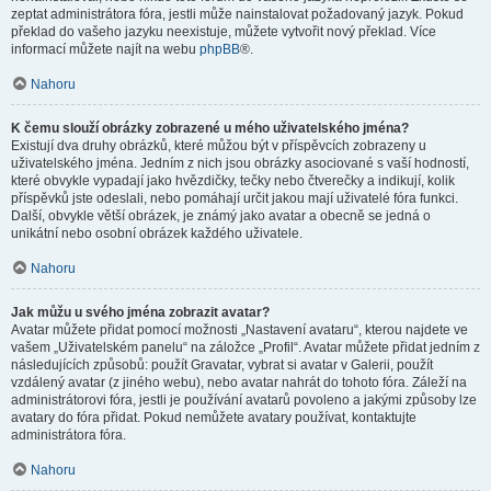
zeptat administrátora fóra, jestli může nainstalovat požadovaný jazyk. Pokud
překlad do vašeho jazyku neexistuje, můžete vytvořit nový překlad. Více
informací můžete najít na webu
phpBB
®.
Nahoru
K čemu slouží obrázky zobrazené u mého uživatelského jména?
Existují dva druhy obrázků, které můžou být v příspěvcích zobrazeny u
uživatelského jména. Jedním z nich jsou obrázky asociované s vaší hodností,
které obvykle vypadají jako hvězdičky, tečky nebo čtverečky a indikují, kolik
příspěvků jste odeslali, nebo pomáhají určit jakou mají uživatelé fóra funkci.
Další, obvykle větší obrázek, je známý jako avatar a obecně se jedná o
unikátní nebo osobní obrázek každého uživatele.
Nahoru
Jak můžu u svého jména zobrazit avatar?
Avatar můžete přidat pomocí možnosti „Nastavení avataru“, kterou najdete ve
vašem „Uživatelském panelu“ na záložce „Profil“. Avatar můžete přidat jedním z
následujících způsobů: použít Gravatar, vybrat si avatar v Galerii, použít
vzdálený avatar (z jiného webu), nebo avatar nahrát do tohoto fóra. Záleží na
administrátorovi fóra, jestli je používání avatarů povoleno a jakými způsoby lze
avatary do fóra přidat. Pokud nemůžete avatary používat, kontaktujte
administrátora fóra.
Nahoru