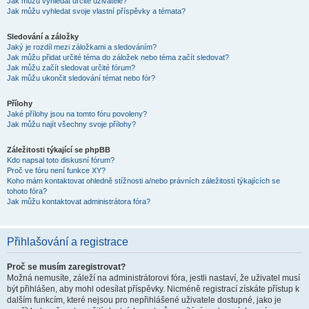
Jak můžu vyhledat určité uživatele?
Jak můžu vyhledat svoje vlastní příspěvky a témata?
Sledování a záložky
Jaký je rozdíl mezi záložkami a sledováním?
Jak můžu přidat určité téma do záložek nebo téma začít sledovat?
Jak můžu začít sledovat určité fórum?
Jak můžu ukončit sledování témat nebo fór?
Přílohy
Jaké přílohy jsou na tomto fóru povoleny?
Jak můžu najít všechny svoje přílohy?
Záležitosti týkající se phpBB
Kdo napsal toto diskusní fórum?
Proč ve fóru není funkce XY?
Koho mám kontaktovat ohledně stížnosti a/nebo právních záležitostí týkajících se
tohoto fóra?
Jak můžu kontaktovat administrátora fóra?
Přihlašování a registrace
Proč se musím zaregistrovat?
Možná nemusíte, záleží na administrátorovi fóra, jestli nastaví, že uživatel musí
být přihlášen, aby mohl odesílat příspěvky. Nicméně registrací získáte přístup k
dalším funkcím, které nejsou pro nepřihlášené uživatele dostupné, jako je