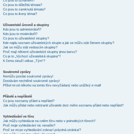
Co jsou to oznámení?
Co jsou to důležitá témata?
Co jsou to zamknutá témata?
Co jsou to ikony témat?
Uživatelské úrovně a skupiny
Kdo jsou to administrátoři?
Kdo jsou to moderátoři?
Co jsou to uživatelské skupiny?
Kde najdu seznam uživatelských skupin a jak se můžu stát členem skupiny?
Jak se můžu stát vedoucím skupiny?
Proč mají některé uživatelské skupiny jinou barvu?
Co je to „Výchozí uživatelská skupina“?
K čemu slouží odkaz „Tým“?
Soukromé zprávy
Nemůžu posílat soukromé zprávy!
Dostávám nechtěné soukromé zprávy!
Přišel mi od někoho na tomto fóru nevyžádaný nebo urážlivý e-mail!
Přátelé a nepřátelé
Co jsou seznamy přátel a nepřátel?
Jak můžu přidat nebo odstranit uživatele do/z mého seznamu přátel nebo nepřátel?
Vyhledávání ve fóru
Jak můžu vyhledávat na celém fóru nebo v jednotlivých fórech?
Proč moje vyhledávání nic nenašlo?
Proč se mi po vyhledávání zobrazí prázdná stránka!?