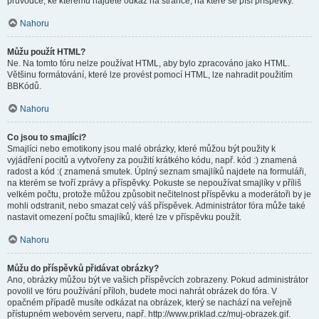
průvodce, ke kterému najdete odkaz na stránce, na které se píší příspěvky.
Nahoru
Můžu použít HTML?
Ne. Na tomto fóru nelze používat HTML, aby bylo zpracováno jako HTML.
Většinu formátování, které lze provést pomocí HTML, lze nahradit použitím
BBKódů.
Nahoru
Co jsou to smajlíci?
Smajlíci nebo emotikony jsou malé obrázky, které můžou být použity k
vyjádření pocitů a vytvořeny za použití krátkého kódu, např. kód :) znamená
radost a kód :( znamená smutek. Úplný seznam smajlíků najdete na formuláři,
na kterém se tvoří zprávy a příspěvky. Pokuste se nepoužívat smajlíky v příliš
velkém počtu, protože můžou způsobit nečitelnost příspěvku a moderátoři by je
mohli odstranit, nebo smazat celý váš příspěvek. Administrátor fóra může také
nastavit omezení počtu smajlíků, které lze v příspěvku použít.
Nahoru
Můžu do příspěvků přidávat obrázky?
Ano, obrázky můžou být ve vašich příspěvcích zobrazeny. Pokud administrátor
povolil ve fóru používání příloh, budete moci nahrát obrázek do fóra. V
opačném případě musíte odkázat na obrázek, který se nachází na veřejně
přístupném webovém serveru, např. http://www.priklad.cz/muj-obrazek.gif.