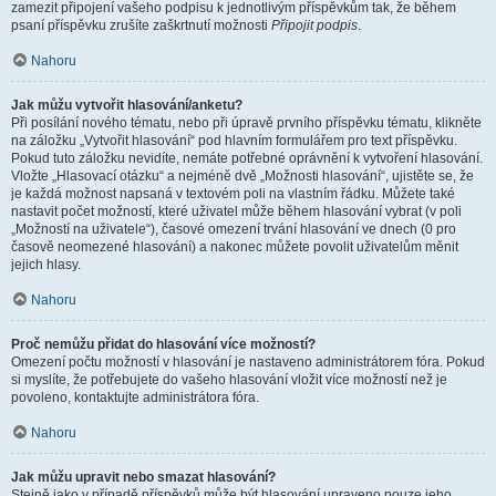
zamezit připojení vašeho podpisu k jednotlivým příspěvkům tak, že během
psaní příspěvku zrušíte zaškrtnutí možnosti
Připojit podpis
.
Nahoru
Jak můžu vytvořit hlasování/anketu?
Při posílání nového tématu, nebo při úpravě prvního příspěvku tématu, klikněte
na záložku „Vytvořit hlasování“ pod hlavním formulářem pro text příspěvku.
Pokud tuto záložku nevidíte, nemáte potřebné oprávnění k vytvoření hlasování.
Vložte „Hlasovací otázku“ a nejméně dvě „Možnosti hlasování“, ujistěte se, že
je každá možnost napsaná v textovém poli na vlastním řádku. Můžete také
nastavit počet možností, které uživatel může během hlasování vybrat (v poli
„Možností na uživatele“), časové omezení trvání hlasování ve dnech (0 pro
časově neomezené hlasování) a nakonec můžete povolit uživatelům měnit
jejich hlasy.
Nahoru
Proč nemůžu přidat do hlasování více možností?
Omezení počtu možností v hlasování je nastaveno administrátorem fóra. Pokud
si myslíte, že potřebujete do vašeho hlasování vložit více možností než je
povoleno, kontaktujte administrátora fóra.
Nahoru
Jak můžu upravit nebo smazat hlasování?
Stejně jako v případě příspěvků může být hlasování upraveno pouze jeho