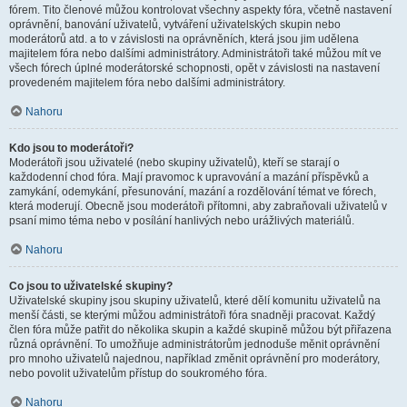
fórem. Tito členové můžou kontrolovat všechny aspekty fóra, včetně nastavení
oprávnění, banování uživatelů, vytváření uživatelských skupin nebo
moderátorů atd. a to v závislosti na oprávněních, která jsou jim udělena
majitelem fóra nebo dalšími administrátory. Administrátoři také můžou mít ve
všech fórech úplné moderátorské schopnosti, opět v závislosti na nastavení
provedeném majitelem fóra nebo dalšími administrátory.
Nahoru
Kdo jsou to moderátoři?
Moderátoři jsou uživatelé (nebo skupiny uživatelů), kteří se starají o
každodenní chod fóra. Mají pravomoc k upravování a mazání příspěvků a
zamykání, odemykání, přesunování, mazání a rozdělování témat ve fórech,
která moderují. Obecně jsou moderátoři přítomni, aby zabraňovali uživatelů v
psaní mimo téma nebo v posílání hanlivých nebo urážlivých materiálů.
Nahoru
Co jsou to uživatelské skupiny?
Uživatelské skupiny jsou skupiny uživatelů, které dělí komunitu uživatelů na
menší části, se kterými můžou administrátoři fóra snadněji pracovat. Každý
člen fóra může patřit do několika skupin a každé skupině můžou být přiřazena
různá oprávnění. To umožňuje administrátorům jednoduše měnit oprávnění
pro mnoho uživatelů najednou, například změnit oprávnění pro moderátory,
nebo povolit uživatelům přístup do soukromého fóra.
Nahoru