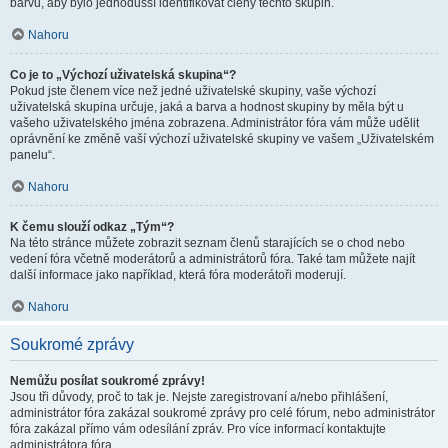
barvu, aby bylo jednodušší identifikovat členy těchto skupin.
Nahoru
Co je to „Výchozí uživatelská skupina“?
Pokud jste členem více než jedné uživatelské skupiny, vaše výchozí
uživatelská skupina určuje, jaká a barva a hodnost skupiny by měla být u
vašeho uživatelského jména zobrazena. Administrátor fóra vám může udělit
oprávnění ke změně vaší výchozí uživatelské skupiny ve vašem „Uživatelském
panelu“.
Nahoru
K čemu slouží odkaz „Tým“?
Na této stránce můžete zobrazit seznam členů starajících se o chod nebo
vedení fóra včetně moderátorů a administrátorů fóra. Také tam můžete najít
další informace jako například, která fóra moderátoři moderují.
Nahoru
Soukromé zprávy
Nemůžu posílat soukromé zprávy!
Jsou tři důvody, proč to tak je. Nejste zaregistrovaní a/nebo přihlášení,
administrátor fóra zakázal soukromé zprávy pro celé fórum, nebo administrátor
fóra zakázal přímo vám odesílání zpráv. Pro více informací kontaktujte
administrátora fóra.