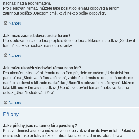
nachází nad a pod tématem.
Pro sledování tématu můžete také poslat do tématu odpověď a přitom
zatrhnout políčko „Upozornit mě, když někdo pošle odpověď“.
Nahoru
Jak můžu začít sledovat určité fórum?
Pro sledování určitého fóra přejděte do toho fóra a klikněte na odkaz „Sledovat
fórum“, který se nachází naspodu stránky.
Nahoru
Jak můžu ukončit sledování témat nebo fór?
Pro ukončení sledování tématu nebo fóra přejděte ve vašem „Uživatelském
panelu“ na „Sledovaná fóra a témata“, zatrhněte témata a fóra, která nechcete
nadále sledovat a klikněte na tlačítko „Ukončit sledování označených“. Můžete
také kliknout v tématu na odkaz „Ukončit sledování tématu“ nebo ve fóru na
odkaz „Ukončit sledování fóra“.
Nahoru
Přílohy
Jaké přílohy jsou na tomto fóru povoleny?
Každý administrátor fóra může povolit nebo zakázat určité typy příloh. Pokud si
nejste jisti, jaké přílohy můžete nahrát, kontaktujte administrátora fóra a