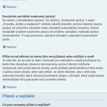
Nahoru
Dostávám nechtěné soukromé zprávy!
Ve vašem „Uživatelském panelu“ na záložce „Soukromé zprávy“ v sekci
„Pravidla, složky a nastavení“ můžete vytvořit pravidlo, pomocí kterého budou
zprávy od určeného uživatele nebo uživatelů automaticky smazány. Pokud
dostáváte urážlivé soukromé zprávy od určitého uživatele, nahlaste zprávy
moderátorům. Ti mají pravomoc zabránit uživateli v odesílání soukromých
zpráv.
Nahoru
Přišel mi od někoho na tomto fóru nevyžádaný nebo urážlivý e-mail!
Je nám líto, že se vám to stalo. Formulář pro odesílání e-mailů používaný na
tomto fóru obsahuje obranné mechanismy, pomocí kterých můžeme
vystopovat, kdo posílá takové emaily, proto pošlete administrátorovi fóra email
s úplnou kopií emailu, který vám přišel. Je velmi důležité, aby v něm byly
zahrnuty hlavičky, které obsahují podrobné údaje o uživateli, který email poslal.
Administrátor fóra pak bude moci problém vyřešit.
Nahoru
Přátelé a nepřátelé
Co jsou seznamy přátel a nepřátel?