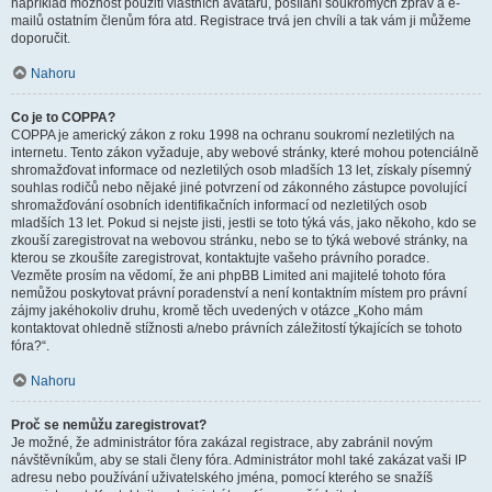
například možnost použití vlastních avatarů, posílání soukromých zpráv a e-
mailů ostatním členům fóra atd. Registrace trvá jen chvíli a tak vám ji můžeme
doporučit.
Nahoru
Co je to COPPA?
COPPA je americký zákon z roku 1998 na ochranu soukromí nezletilých na
internetu. Tento zákon vyžaduje, aby webové stránky, které mohou potenciálně
shromažďovat informace od nezletilých osob mladších 13 let, získaly písemný
souhlas rodičů nebo nějaké jiné potvrzení od zákonného zástupce povolující
shromažďování osobních identifikačních informací od nezletilých osob
mladších 13 let. Pokud si nejste jisti, jestli se toto týká vás, jako někoho, kdo se
zkouší zaregistrovat na webovou stránku, nebo se to týká webové stránky, na
kterou se zkoušíte zaregistrovat, kontaktujte vašeho právního poradce.
Vezměte prosím na vědomí, že ani phpBB Limited ani majitelé tohoto fóra
nemůžou poskytovat právní poradenství a není kontaktním místem pro právní
zájmy jakéhokoliv druhu, kromě těch uvedených v otázce „Koho mám
kontaktovat ohledně stížnosti a/nebo právních záležitostí týkajících se tohoto
fóra?“.
Nahoru
Proč se nemůžu zaregistrovat?
Je možné, že administrátor fóra zakázal registrace, aby zabránil novým
návštěvníkům, aby se stali členy fóra. Administrátor mohl také zakázat vaši IP
adresu nebo používání uživatelského jména, pomocí kterého se snažíš