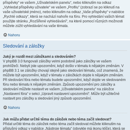
příspěvky“ ve vašem „Uživatelském panelu“, nebo kliknutím na odkaz
„Vyhledat příspěvky uživatele“ ve vašem „Profilu“ (zobrazí se po kliknutí na
vaše uživatelské jméno), nebo kliknutím na odkaz „Vaše příspěvky“ v nabídce
„Rychlé odkazy“, která se nachází nahoře na fóru. Pro vyhledání vašich témat
použijte stránku „Rozšířené vyhledávání“, na které pomocí různých možnosti
můžete zúžit vyhledávání na vaše témata.
Nahoru
Sledování a záložky
Jaký je rozdíl mezi záložkami a sledováním?
V phpBB 3.0 fungovali záložky velmi podobně jako záložky ve vašem
prohlížeči. Nebyli jste upozorněni, když došlo v tématu k nějakým změnám. V
phpBB 3.1 se záložky chovají stejně jako sledování tématu, což znamená, že
můžete být upozorněni, když v tématu v záložkách dojde k nějakým změnám.
Při sledování fóra nebo tématu budete upozorněni, když dojde ve sledovaném
fóru nebo tématu k nějakým změnám. Způsob upozornění pro záložky a
sledování můžete nastavit ve vašem „Uživatelském panelu“ na záložce
„Nastavení fóra“ v sekci „Upravit nastavení upozornění“. Může být užitečné
nastavit pro záložky a sledování jiný způsob upozornění.
Nahoru
Jak můžu přidat určité téma do záložek nebo téma začít sledovat?
Přidat určité téma do záložek nebo téma začít sledovat můžete kliknutím na
příslušný odkaz v nabídce „Nástroje tématu“ (obvykle má ikonu klíče), která se