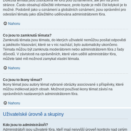
Důležitá témata jsou zobrazena ve fóru pod oznámeními, ale jen na první
stránce. Často obsahují důležité informace, proto byste je měli číst kdykoli je to
možné. Podobně jako u oznámení a globálních oznámení, jsou oprávnění pro
odeslání tématu jako důležitého udělována administrátorem fóra.
Nahoru
Co jsou to zamknutá témata?
Zamknutá témata jsou témata, do kterých uživatelé nemůžou posílat odpovědi
a jakékoliv hlasování, které se v nic nachází, bylo automaticky ukončeno.
Témata můžou být zamknuta moderátorem nebo administrátorem fóra z řady
důvodů. V závislosti na oprávněních, které vám udělil administrátor fóra,
můžete také mít možnost zamykat vlastní témata.
Nahoru
Co jsou to ikony témat?
Ikony témat jsou autory témat vybrané obrázky asociované s příspěvky, které
můžou indikovat jejich obsah. Možnost používat ikony témat závisí na
oprávněních nastavených administrátorem fóra.
Nahoru
Uživatelské úrovně a skupiny
Kdo jsou to administrátoři?
Administrátoři jsou uživatelé fóra, kteří mají nejvyšší úroveň kontroly nad celým