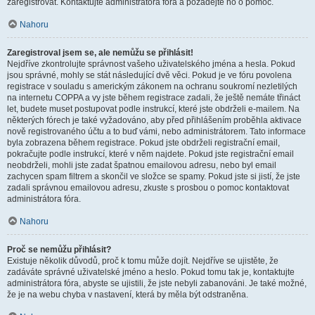
zaregistrovat. Kontaktujte administrátora fóra a požádejte ho o pomoc.
Nahoru
Zaregistroval jsem se, ale nemůžu se přihlásit!
Nejdříve zkontrolujte správnost vašeho uživatelského jména a hesla. Pokud
jsou správné, mohly se stát následující dvě věci. Pokud je ve fóru povolena
registrace v souladu s americkým zákonem na ochranu soukromí nezletilých
na internetu COPPA a vy jste během registrace zadali, že ještě nemáte třináct
let, budete muset postupovat podle instrukcí, které jste obdrželi e-mailem. Na
některých fórech je také vyžadováno, aby před přihlášením proběhla aktivace
nově registrovaného účtu a to buď vámi, nebo administrátorem. Tato informace
byla zobrazena během registrace. Pokud jste obdrželi registrační email,
pokračujte podle instrukcí, které v něm najdete. Pokud jste registrační email
neobdrželi, mohli jste zadat špatnou emailovou adresu, nebo byl email
zachycen spam filtrem a skončil ve složce se spamy. Pokud jste si jistí, že jste
zadali správnou emailovou adresu, zkuste s prosbou o pomoc kontaktovat
administrátora fóra.
Nahoru
Proč se nemůžu přihlásit?
Existuje několik důvodů, proč k tomu může dojít. Nejdříve se ujistěte, že
zadáváte správné uživatelské jméno a heslo. Pokud tomu tak je, kontaktujte
administrátora fóra, abyste se ujistili, že jste nebyli zabanováni. Je také možné,
že je na webu chyba v nastavení, která by měla být odstraněna.