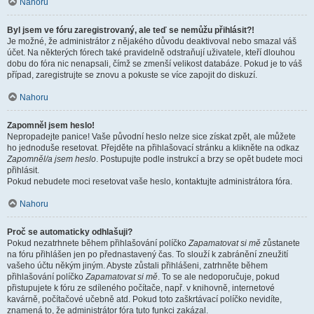
Nahoru
Byl jsem ve fóru zaregistrovaný, ale teď se nemůžu přihlásit?!
Je možné, že administrátor z nějakého důvodu deaktivoval nebo smazal váš
účet. Na některých fórech také pravidelně odstraňují uživatele, kteří dlouhou
dobu do fóra nic nenapsali, čímž se zmenší velikost databáze. Pokud je to váš
případ, zaregistrujte se znovu a pokuste se více zapojit do diskuzí.
Nahoru
Zapomněl jsem heslo!
Nepropadejte panice! Vaše původní heslo nelze sice získat zpět, ale můžete
ho jednoduše resetovat. Přejděte na přihlašovací stránku a klikněte na odkaz
Zapomněl/a jsem heslo
. Postupujte podle instrukcí a brzy se opět budete moci
přihlásit.
Pokud nebudete moci resetovat vaše heslo, kontaktujte administrátora fóra.
Nahoru
Proč se automaticky odhlašuji?
Pokud nezatrhnete během přihlašování políčko
Zapamatovat si mě
zůstanete
na fóru přihlášen jen po přednastavený čas. To slouží k zabránění zneužití
vašeho účtu někým jiným. Abyste zůstali přihlášeni, zatrhněte během
přihlašování políčko
Zapamatovat si mě
. To se ale nedoporučuje, pokud
přistupujete k fóru ze sdíleného počítače, např. v knihovně, internetové
kavárně, počítačové učebně atd. Pokud toto zaškrtávací políčko nevidíte,
znamená to, že administrátor fóra tuto funkci zakázal.