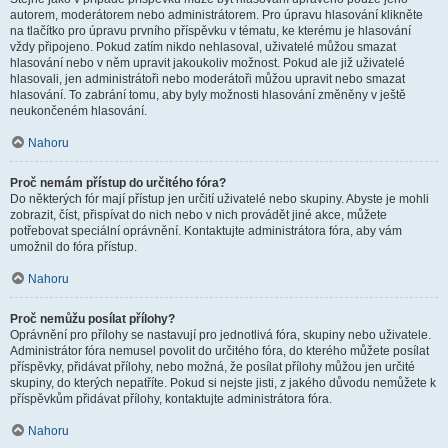
autorem, moderátorem nebo administrátorem. Pro úpravu hlasování klikněte
na tlačítko pro úpravu prvního příspěvku v tématu, ke kterému je hlasování
vždy připojeno. Pokud zatím nikdo nehlasoval, uživatelé můžou smazat
hlasování nebo v něm upravit jakoukoliv možnost. Pokud ale již uživatelé
hlasovali, jen administrátoři nebo moderátoři můžou upravit nebo smazat
hlasování. To zabrání tomu, aby byly možnosti hlasování změněny v ještě
neukončeném hlasování.
Nahoru
Proč nemám přístup do určitého fóra?
Do některých fór mají přístup jen určití uživatelé nebo skupiny. Abyste je mohli
zobrazit, číst, přispívat do nich nebo v nich provádět jiné akce, můžete
potřebovat speciální oprávnění. Kontaktujte administrátora fóra, aby vám
umožnil do fóra přístup.
Nahoru
Proč nemůžu posílat přílohy?
Oprávnění pro přílohy se nastavují pro jednotlivá fóra, skupiny nebo uživatele.
Administrátor fóra nemusel povolit do určitého fóra, do kterého můžete posílat
příspěvky, přidávat přílohy, nebo možná, že posílat přílohy můžou jen určité
skupiny, do kterých nepatříte. Pokud si nejste jisti, z jakého důvodu nemůžete k
příspěvkům přidávat přílohy, kontaktujte administrátora fóra.
Nahoru