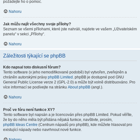
požádejte ho o pomoc.
Nahoru
Jak můžu najít všechny svoje přílohy?
Seznam se všemi přílohami, které jste nahráli, najdete ve vašem „Uživatelském
panelu“ v sekci „Přílohy“.
Nahoru
Záležitosti týkající se phpBB
Kdo napsal toto diskusní fórum?
Tento software (v jeho nemodifikované podobě) byl vytvořen, zveřejněn a
chráněn autorskými právy
phpBB Limited
. phpBB je dostupné pod GNU
General Public License verze 2 (GPL-2.0) a může být volně distribuováno. Pro
více informací se podívejte na stránku
About phpBB
(angl.).
Nahoru
Proč ve fóru není funkce XY?
Tento software byl napsán a je licencován přes phpBB Limited. Pokud věříte,
že by do něho měla být přidána nějaká funkce, navštivte, prosím,
phpBB Ideas Centre
(Centrum nápadů pro phpBB), kde můžete hlasovat pro
existující nápady nebo navrhnout nové funkce.
Nahoru