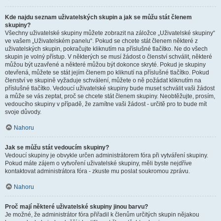
Kde najdu seznam uživatelských skupin a jak se můžu stát členem
skupiny?
Všechny uživatelské skupiny můžete zobrazit na záložce „Uživatelské skupiny“
ve vašem „Uživatelském panelu“. Pokud se chcete stát členem některé z
uživatelských skupin, pokračujte kliknutím na příslušné tlačítko. Ne do všech
skupin je volný přístup. V některých se musí žádost o členství schválit, některé
můžou být uzavřené a některé můžou být dokonce skryté. Pokud je skupiny
otevřená, můžete se stát jejím členem po kliknutí na příslušné tlačítko. Pokud
členství ve skupině vyžaduje schválení, můžete o ně požádat kliknutím na
příslušné tlačítko. Vedoucí uživatelské skupiny bude muset schválit vaši žádost
a může se vás zeptat, proč se chcete stát členem skupiny. Neobtěžujte, prosím,
vedoucího skupiny v případě, že zamítne vaši žádost - určitě pro to bude mít
svoje důvody.
Nahoru
Jak se můžu stát vedoucím skupiny?
Vedoucí skupiny je obvykle určen administrátorem fóra při vytváření skupiny.
Pokud máte zájem o vytvoření uživatelské skupiny, měli byste nejdříve
kontaktovat administrátora fóra - zkuste mu poslat soukromou zprávu.
Nahoru
Proč mají některé uživatelské skupiny jinou barvu?
Je možné, že administrátor fóra přiřadil k členům určitých skupin nějakou