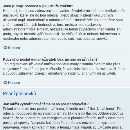
Jaká je moje hodnost a jak ji můžu změnit?
Hodnosti, které jsou zobrazeny pod vaším uživatelským jménem, indikují počet
příspěvků, které jste do fóra odeslali, nebo slouží k identifikaci určitých
uživatelů např. moderátorů a administrátorů. Obecně řečeno, nemůžete sami
změnit znění žádných hodností ve fóru, protože jsou nastaveny
administrátorem fóra. Prosím, nezatěžujte fórum zbytečným přispíváním jen
proto, abyste dosáhli vyšší hodnosti. Na většině fór to nebude tolerováno a
moderátor nebo administrátor jednoduše sníží váš počet příspěvků.
Nahoru
Když chci poslat e-mail uživateli fóra, musím se přihlásit?
Jen registrovaní uživatelé můžou posílat e-maily ostatním členům fóra přes
vestavěný formulář a to jen v případě, že administrátor tuto funkci povolil. Je to
z důvodu zabránění zneužití emailového systému anonymními uživateli.
Nahoru
Psaní příspěvků
Jak můžu vytvořit nové téma nebo poslat odpověď?
Pokud chcete do fóra poslat nové téma, klikněte na tlačítko „Nové téma“. Pro
odeslání odpovědi do existujícího tématu klikněte na tlačítko „Odpovědět“. Je
možné, že se budete muset zaregistrovat a přihlásit předtím, než budete moci
posílat příspěvky. Naspodu každého fóra a tématu můžete najít seznam
oprávnění, které v konkrétním fóru a tématu máte. Například: „Můžete posílat