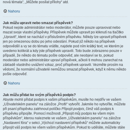
nová témata“, „Můžete posílat přílohy“ atd.
Nahoru
Jak můžu upravit nebo smazat příspěvek?
Pokud nejste administrátor nebo moderátor, můžete pouze upravovat nebo
mazat svoje vlastní příspěvky. Příspěvek můžete upravit po kliknutí na tlačítko
„Upravit“, které se nachází v příslušném příspěvku. Někdy lze upravit příspěvek
jen po omezenou dobu po jeho odeslání. Pokud již někdo na příspěvek
odpověděl a vy se do tématu vrátíte, najdete pod ním krátký text, ve kterém je
uvedeno kolikrát a kdy jste příspěvek upravili. Toto bude zobrazeno pouze v
případě, že někdo do tématu pošle odpověď, ale neobjeví se to, pokud
moderátor nebo administrátor upraví příspěvek, ačkoli ti mohou zanechat na
základě vlastního uvážení vzkaz, proč příspěvek upravili. Vezměte prosím na
vědomí, že normální uživatelé nemůžou smazat příspěvek, když k němu někdo
pošle odpověď.
Nahoru
Jak můžu přidat ke svým příspěvků podpis?
Abyste mohli přidat podpis k vašim příspěvkům, musíte ho nejdřív ve vašem
„Uživatelském panelu“ na záložce „Profil“ vytvořit. Jakmile ho vytvoříte, můžete
při psaní příspěvku zatrhnout políčko
Připojit podpis
, čímž váš podpis k
příspěvku připojíte. Pomocí možnosti „Připojit můj podpis ke všem mým
příspěvkům“, kterou naleznete ve vašem „Uživatelském panelu“ na záložce
„Nastavení fóra“ v sekci „Výchozí nastavení příspěvků“ můžete automaticky
připojit váš podpis ke všem vašim příspěvkům. Pokud to uděláte, můžete stále