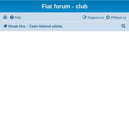
Fiat forum - club
FAQ
Registrovat
Přihlásit se
H
Obsah fóra
Často kladené otázky
l
e
d
a
t