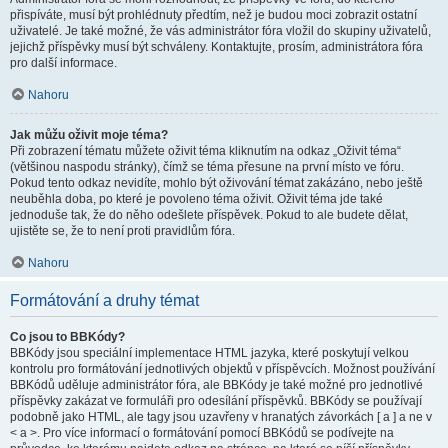
přispíváte, musí být prohlédnuty předtím, než je budou moci zobrazit ostatní
uživatelé. Je také možné, že vás administrátor fóra vložil do skupiny uživatelů,
jejichž příspěvky musí být schváleny. Kontaktujte, prosím, administrátora fóra
pro další informace.
Nahoru
Jak můžu oživit moje téma?
Při zobrazení tématu můžete oživit téma kliknutím na odkaz „Oživit téma“
(většinou naspodu stránky), čímž se téma přesune na první místo ve fóru.
Pokud tento odkaz nevidíte, mohlo být oživování témat zakázáno, nebo ještě
neuběhla doba, po které je povoleno téma oživit. Oživit téma jde také
jednoduše tak, že do něho odešlete příspěvek. Pokud to ale budete dělat,
ujistěte se, že to není proti pravidlům fóra.
Nahoru
Formátování a druhy témat
Co jsou to BBKódy?
BBKódy jsou speciální implementace HTML jazyka, které poskytují velkou
kontrolu pro formátování jednotlivých objektů v příspěvcích. Možnost používání
BBKódů uděluje administrátor fóra, ale BBKódy je také možné pro jednotlivé
příspěvky zakázat ve formuláři pro odesílání příspěvků. BBKódy se používají
podobně jako HTML, ale tagy jsou uzavřeny v hranatých závorkách [ a ] a ne v
< a >. Pro více informací o formátování pomocí BBKódů se podívejte na