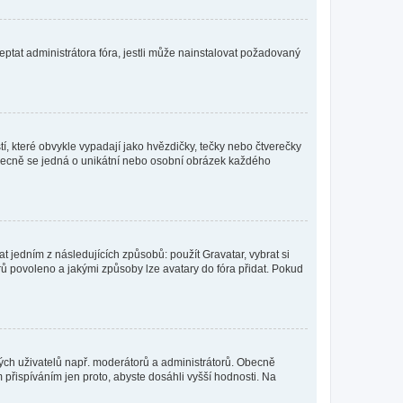
ptat administrátora fóra, jestli může nainstalovat požadovaný
í, které obvykle vypadají jako hvězdičky, tečky nebo čtverečky
 a obecně se jedná o unikátní nebo osobní obrázek každého
t jedním z následujících způsobů: použít Gravatar, vybrat si
tarů povoleno a jakými způsoby lze avatary do fóra přidat. Pokud
itých uživatelů např. moderátorů a administrátorů. Obecně
přispíváním jen proto, abyste dosáhli vyšší hodnosti. Na