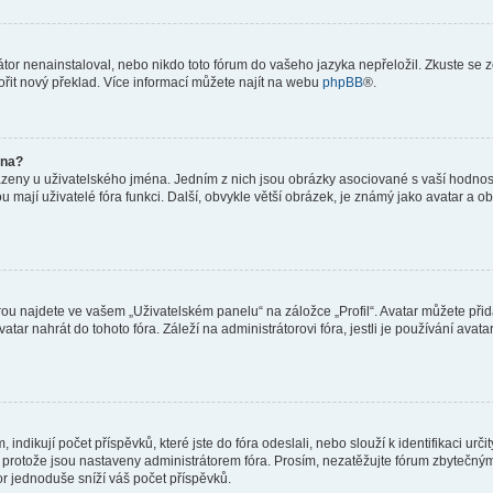
or nenainstaloval, nebo nikdo toto fórum do vašeho jazyka nepřeložil. Zkuste se ze
ořit nový překlad. Více informací můžete najít na webu
phpBB
®.
éna?
azeny u uživatelského jména. Jedním z nich jsou obrázky asociované s vaší hodnost
jakou mají uživatelé fóra funkci. Další, obvykle větší obrázek, je známý jako avatar
ou najdete ve vašem „Uživatelském panelu“ na záložce „Profil“. Avatar můžete přida
vatar nahrát do tohoto fóra. Záleží na administrátorovi fóra, jestli je používání ava
ndikují počet příspěvků, které jste do fóra odeslali, nebo slouží k identifikaci urč
protože jsou nastaveny administrátorem fóra. Prosím, nezatěžujte fórum zbytečným 
or jednoduše sníží váš počet příspěvků.