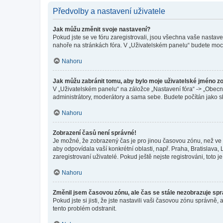
Předvolby a nastavení uživatele
Jak můžu změnit svoje nastavení?
Pokud jste se ve fóru zaregistrovali, jsou všechna vaše nastav
nahoře na stránkách fóra. V „Uživatelském panelu“ budete moc
Nahoru
Jak můžu zabránit tomu, aby bylo moje uživatelské jméno z
V „Uživatelském panelu“ na záložce „Nastavení fóra“ -> „Obec
administrátory, moderátory a sama sebe. Budete počítán jako sk
Nahoru
Zobrazení časů není správné!
Je možné, že zobrazený čas je pro jinou časovou zónu, než ve k
aby odpovídala vaší konkrétní oblasti, např. Praha, Bratislav
zaregistrovaní uživatelé. Pokud ještě nejste registrováni, toto je
Nahoru
Změnil jsem časovou zónu, ale čas se stále nezobrazuje sp
Pokud jste si jisti, že jste nastavili vaši časovou zónu správn
tento problém odstranit.