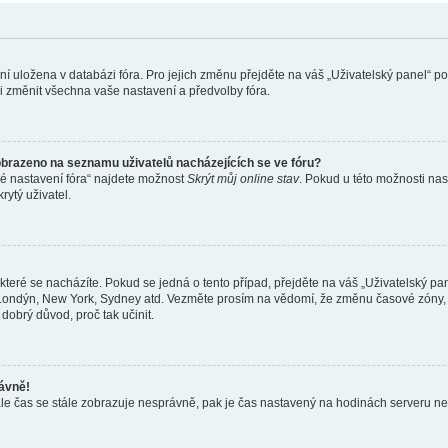
ení uložena v databázi fóra. Pro jejich změnu přejděte na váš „Uživatelský panel“ p
i změnit všechna vaše nastavení a předvolby fóra.
obrazeno na seznamu uživatelů nacházejících se ve fóru?
né nastavení fóra“ najdete možnost
Skrýt můj online stav
. Pokud u této možnosti nas
rytý uživatel.
teré se nacházíte. Pokud se jedná o tento případ, přejděte na váš „Uživatelský pa
a, Londýn, New York, Sydney atd. Vezměte prosím na vědomí, že změnu časové zóny, 
 dobrý důvod, proč tak učinit.
rávně!
ě, ale čas se stále zobrazuje nesprávně, pak je čas nastavený na hodinách serveru 