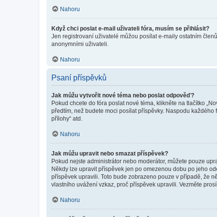
Nahoru
Když chci poslat e-mail uživateli fóra, musím se přihlásit?
Jen registrovaní uživatelé můžou posílat e-maily ostatním členů
anonymními uživateli.
Nahoru
Psaní příspěvků
Jak můžu vytvořit nové téma nebo poslat odpověď?
Pokud chcete do fóra poslat nové téma, klikněte na tlačítko „No
předtím, než budete moci posílat příspěvky. Naspodu každého fó
přílohy“ atd.
Nahoru
Jak můžu upravit nebo smazat příspěvek?
Pokud nejste administrátor nebo moderátor, můžete pouze upravo
Někdy lze upravit příspěvek jen po omezenou dobu po jeho odesl
příspěvek upravili. Toto bude zobrazeno pouze v případě, že n
vlastního uvážení vzkaz, proč příspěvek upravili. Vezměte pr
Nahoru