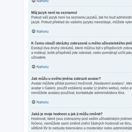
Nahoru
Můj jazyk není na seznamu!
Pokud váš jazyk není na seznamu jazyků, tak ho buď administrát
jazyk. Pokud překlad do vašeho jazyku neexistuje, můžete vytv
Nahoru
K čemu slouží obrázky zobrazené u mého uživatelského jm
Existují dva druhy obrázků, které můžou být v příspěvcích zobr
a indikují, kolik příspěvků jste odeslali, nebo pomáhají určit 
uživatele.
Nahoru
Jak můžu u svého jména zobrazit avatar?
Avatar můžete přidat pomocí možnosti „Nastavení avataru“, kter
avatar v Galerii, použít vzdálený avatar (z jiného webu), nebo a
nemůžete avatary používat, kontaktujte administrátora fóra.
Nahoru
Jaká je moje hodnost a jak ji můžu změnit?
Hodnosti, které jsou zobrazeny pod vaším uživatelským jménem, i
řečeno, nemůžete sami změnit znění žádných hodností ve fóru, 
většině fór to nebude tolerováno a moderátor nebo administrát