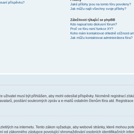
 psaní příspěvku?
Jaké přílohy jsou na tomto fóru povoleny?
Jak můžu najít všechny svoje přílohy?
Záležitosti týkající se phpBB
Kdo napsal toto diskusní fórum?
Proč ve fóru není funkce XY?
Koho mám kontaktovat ohledně stížnosti a/ne
Jak můžu kontaktovat administrátora fóra?
 že uživatel musí být přihlášen, aby mohl odesílat příspěvky. Nicméně registrací zís
 avatarů, posílání soukromých zpráv a e-mailů ostatním členům fóra atd. Registrace 
etilých na internetu. Tento zákon vyžaduje, aby webové stránky, které mohou pot
ní od zákonného zástupce povolující shromažďování osobních identifikačních informac