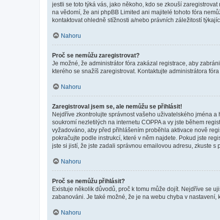
jestli se toto týká vás, jako někoho, kdo se zkouší zaregistro
na vědomí, že ani phpBB Limited ani majitelé tohoto fóra nem
kontaktovat ohledně stížnosti a/nebo právních záležitostí týkajíc
Nahoru
Proč se nemůžu zaregistrovat?
Je možné, že administrátor fóra zakázal registrace, aby zabrán
kterého se snažíš zaregistrovat. Kontaktujte administrátora fór
Nahoru
Zaregistroval jsem se, ale nemůžu se přihlásit!
Nejdříve zkontrolujte správnost vašeho uživatelského jména a 
soukromí nezletilých na internetu COPPA a vy jste během registr
vyžadováno, aby před přihlášením proběhla aktivace nově regis
pokračujte podle instrukcí, které v něm najdete. Pokud jste re
jste si jistí, že jste zadali správnou emailovou adresu, zkuste 
Nahoru
Proč se nemůžu přihlásit?
Existuje několik důvodů, proč k tomu může dojít. Nejdříve se ujis
zabanováni. Je také možné, že je na webu chyba v nastavení, k
Nahoru