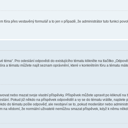
m fóra přes vestavěný formulář a to jen v případě, že administrátor tuto funkci pov
vé téma“. Pro odeslání odpovědi do existujícího tématu klikněte na tlačítko „Odpově
ra a tématu můžete najít seznam oprávnění, které v konkrétním fóru a tématu máte.
vat nebo mazat svoje vlastní příspěvky. Příspěvek můžete upravit po kliknutí na tla
ání. Pokud již někdo na příspěvek odpověděl a vy se do tématu vrátíte, najdete pod
ěkdo do tématu pošle odpověď, ale neobjeví se to, pokud moderátor nebo administr
osím na vědomí, že normální uživatelé nemůžou smazat příspěvek, když k němu něk