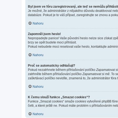
Byl jsem ve fóru zaregistrovaný, ale teď se nemůžu přihlásit
Je možné, že administrátor z nějakého důvodu deaktivoval nebo 
databáze. Pokud je to váš případ, zaregistrujte se znovu a pokus
Nahoru
Zapomněl jsem heslo!
Nepropadejte panice! Vaše původní heslo nelze sice získat zpě
brzy se opět budete moci přihlásit.
Pokud nebudete moci resetovat vaše heslo, kontaktujte administ
Nahoru
Proč se automaticky odhlašuji?
Pokud nezatrhnete během přihlašování políčko
Zapamatovat s
zatrhněte během přihlašování políčko
Zapamatovat si mě
. To 
zaškrtávací políčko nevidíte, znamená to, že administrátor fóra 
Nahoru
K čemu slouží funkce „Smazat cookies“?
Funkce „Smazat cookies“ smaže cookies vytvořené phpBB fórem, 
četli, a které ještě ne. Pokud máte problém s přihlašováním 
Nahoru