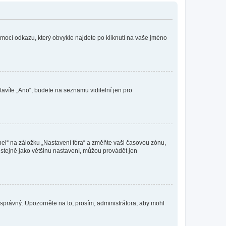
omocí odkazu, který obvykle najdete po kliknutí na vaše jméno
tavíte „Ano“, budete na seznamu viditelní jen pro
nel“ na záložku „Nastavení fóra“ a změňte vaši časovou zónu,
stejně jako většinu nastavení, můžou provádět jen
nesprávný. Upozorněte na to, prosím, administrátora, aby mohl