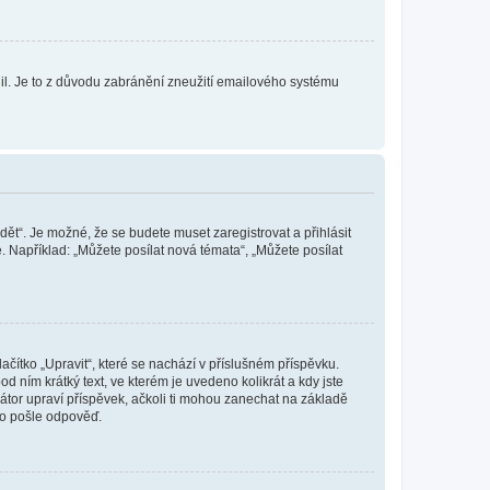
olil. Je to z důvodu zabránění zneužití emailového systému
dět“. Je možné, že se budete muset zaregistrovat a přihlásit
 Například: „Můžete posílat nová témata“, „Můžete posílat
čítko „Upravit“, které se nachází v příslušném příspěvku.
 ním krátký text, ve kterém je uvedeno kolikrát a kdy jste
átor upraví příspěvek, ačkoli ti mohou zanechat na základě
do pošle odpověď.