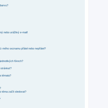
 barvu?
ný nebo urážlivý e-mail!
o/z mého seznamu přátel nebo nepřátel?
jednotlivých fórech?
 stránka!?
 a témata?
?
o téma začít sledovat?
?