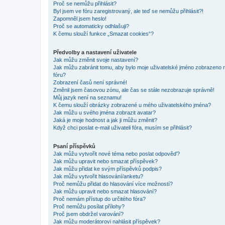
Proč se nemůžu přihlásit?
Byl jsem ve fóru zaregistrovaný, ale teď se nemůžu přihlásit?!
Zapomněl jsem heslo!
Proč se automaticky odhlašuji?
K čemu slouží funkce „Smazat cookies“?
Předvolby a nastavení uživatele
Jak můžu změnit svoje nastavení?
Jak můžu zabránit tomu, aby bylo moje uživatelské jméno zobrazeno 
fóru?
Zobrazení časů není správné!
Změnil jsem časovou zónu, ale čas se stále nezobrazuje správně!
Můj jazyk není na seznamu!
K čemu slouží obrázky zobrazené u mého uživatelského jména?
Jak můžu u svého jména zobrazit avatar?
Jaká je moje hodnost a jak ji můžu změnit?
Když chci poslat e-mail uživateli fóra, musím se přihlásit?
Psaní příspěvků
Jak můžu vytvořit nové téma nebo poslat odpověď?
Jak můžu upravit nebo smazat příspěvek?
Jak můžu přidat ke svým příspěvků podpis?
Jak můžu vytvořit hlasování/anketu?
Proč nemůžu přidat do hlasování více možností?
Jak můžu upravit nebo smazat hlasování?
Proč nemám přístup do určitého fóra?
Proč nemůžu posílat přílohy?
Proč jsem obdržel varování?
Jak můžu moderátorovi nahlásit příspěvek?