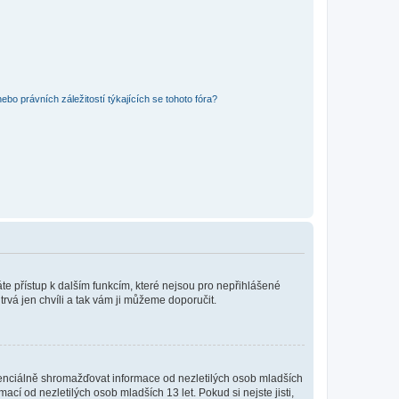
bo právních záležitostí týkajících se tohoto fóra?
káte přístup k dalším funkcím, které nejsou pro nepřihlášené
trvá jen chvíli a tak vám ji můžeme doporučit.
enciálně shromažďovat informace od nezletilých osob mladších
í od nezletilých osob mladších 13 let. Pokud si nejste jisti,