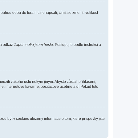
louhou dobu do fóra nic nenapsali, čímž se zmenší velikost
 na odkaz
Zapomněl/a jsem heslo
. Postupujte podle instrukcí a
eužití vašeho účtu někým jiným. Abyste zůstali přihlášeni,
vně, internetové kavárně, počítačové učebně atd. Pokud toto
ou být v cookies uloženy informace o tom, které příspěvky jste