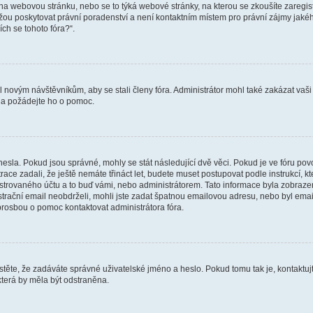
vat na webovou stránku, nebo se to týká webové stránky, na kterou se zkoušíte zareg
ůžou poskytovat právní poradenství a není kontaktním místem pro právní zájmy ja
ích se tohoto fóra?“.
il novým návštěvníkům, aby se stali členy fóra. Administrátor mohl také zakázat va
a a požádejte ho o pomoc.
hesla. Pokud jsou správné, mohly se stát následující dvě věci. Pokud je ve fóru 
ace zadali, že ještě nemáte třináct let, budete muset postupovat podle instrukcí, kt
trovaného účtu a to buď vámi, nebo administrátorem. Tato informace byla zobrazena
gistrační email neobdrželi, mohli jste zadat špatnou emailovou adresu, nebo byl em
s prosbou o pomoc kontaktovat administrátora fóra.
těte, že zadáváte správné uživatelské jméno a heslo. Pokud tomu tak je, kontaktujte a
terá by měla být odstraněna.