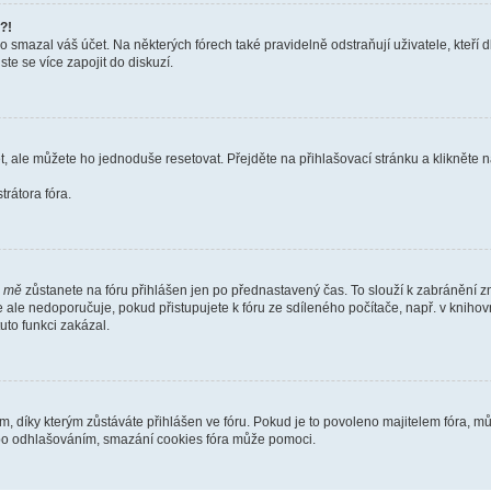
?!
smazal váš účet. Na některých fórech také pravidelně odstraňují uživatele, kteří d
te se více zapojit do diskuzí.
t, ale můžete ho jednoduše resetovat. Přejděte na přihlašovací stránku a klikněte
rátora fóra.
i mě
zůstanete na fóru přihlášen jen po přednastavený čas. To slouží k zabránění zn
se ale nedoporučuje, pokud přistupujete k fóru ze sdíleného počítače, např. v kniho
tuto funkci zakázal.
díky kterým zůstáváte přihlášen ve fóru. Pokud je to povoleno majitelem fóra, můž
nebo odhlašováním, smazání cookies fóra může pomoci.