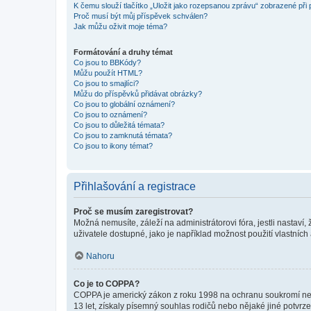
K čemu slouží tlačítko „Uložit jako rozepsanou zprávu“ zobrazené při
Proč musí být můj příspěvek schválen?
Jak můžu oživit moje téma?
Formátování a druhy témat
Co jsou to BBKódy?
Můžu použít HTML?
Co jsou to smajlíci?
Můžu do příspěvků přidávat obrázky?
Co jsou to globální oznámení?
Co jsou to oznámení?
Co jsou to důležitá témata?
Co jsou to zamknutá témata?
Co jsou to ikony témat?
Přihlašování a registrace
Proč se musím zaregistrovat?
Možná nemusíte, záleží na administrátorovi fóra, jestli nastaví,
uživatele dostupné, jako je například možnost použití vlastních
Nahoru
Co je to COPPA?
COPPA je americký zákon z roku 1998 na ochranu soukromí nezl
13 let, získaly písemný souhlas rodičů nebo nějaké jiné potvrze