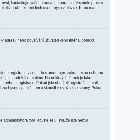
istrovat, kontaktujte vašeho právního poradce. Vezměte prosím
kéhokoliv druhu, kromě těch uvedených v otázce „Koho mám
ši IP adresu nebo používání uživatelského jména, pomocí
povolena registrace v souladu s americkým zákonem na ochranu
eré jste obdrželi e-mailem. Na některých fórech je také
 během registrace. Pokud jste obdrželi registrační email,
ail zachycen spam filtrem a skončil ve složce se spamy. Pokud
dministrátora fóra, abyste se ujistili, že jste nebyli