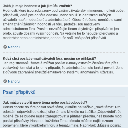
Jaká je moje hodnost a jak ji můžu změnit?
Hodnosti, které jsou zobrazeny pod vaším uživatelským jménem, indikují počet
příspěvků, které jste do fóra odeslali, nebo slouží k identifikaci určitých
uživatelů např. moderátorů a administrátorů. Obecně řečeno, nemůžete sami
změnit znění žádných hodností ve fóru, protože jsou nastaveny
administrátorem fóra. Prosím, nezatěžujte fórum zbytečným přispíváním jen
proto, abyste dosáhli vyšší hodnosti. Na většině fór to nebude tolerováno a
moderátor nebo administrátor jednoduše sníží váš počet příspěvků.
Nahoru
Když chci poslat e-mail uživateli fóra, musím se přihlásit?
Jen registrovaní uživatelé můžou posílat e-maily ostatním členům fóra přes
vestavěný formulář a to jen v případě, že administrátor tuto funkci povolil. Je to
z důvodu zabránění zneužití emailového systému anonymními uživateli.
Nahoru
Psaní příspěvků
Jak můžu vytvořit nové téma nebo poslat odpověď?
Pokud chcete do fóra poslat nové téma, klikněte na tlačítko „Nové téma“. Pro
odeslání odpovědi do existujícího tématu klikněte na tlačítko „Odpovědět“. Je
možné, že se budete muset zaregistrovat a přihlásit předtím, než budete moci
posílat příspěvky. Naspodu každého fóra a tématu můžete najít seznam
oprávnění, které v konkrétním fóru a tématu máte. Například: „Můžete posílat