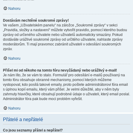
Nahoru
Dostávám nechtěné soukromé zprávy!
Ve vašem „Uživatelském panelu“ na záložce „Soukromé zprávy“ v sekci
„Pravidla, složky a nastavení“ můžete vytvořit pravidlo, pomocí kterého budou
zprávy od určeného uživatele nebo uživatelů automaticky smazány. Pokud
dostáváte urážlivé soukromé zprávy od určitého uživatele, nahlaste zprávy
moderátorům. Ti mají pravomoc zabránit uživateli v odesílání soukromých
zpráv.
Nahoru
Přišel mi od někoho na tomto fóru nevyžádaný nebo urážlivý e-mail!
Je nám líto, že se vám to stalo. Formulář pro odesílání e-mailů používaný na
tomto fóru obsahuje obranné mechanismy, pomocí kterých můžeme
vystopovat, kdo posílá takové emaily, proto pošlete administrátorovi fóra email
s úplnou kopií emailu, který vám přišel. Je velmi důležité, aby v něm byly
zahrnuty hlavičky, které obsahují podrobné údaje o uživateli, který email poslal.
Administrátor fóra pak bude moci problém vyřešit.
Nahoru
Přátelé a nepřátelé
Co jsou seznamy přátel a nepřátel?