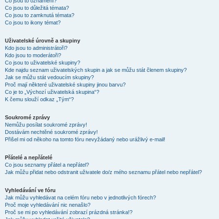
Co jsou to oznámení?
Co jsou to důležitá témata?
Co jsou to zamknutá témata?
Co jsou to ikony témat?
Uživatelské úrovně a skupiny
Kdo jsou to administrátoři?
Kdo jsou to moderátoři?
Co jsou to uživatelské skupiny?
Kde najdu seznam uživatelských skupin a jak se můžu stát členem skupiny?
Jak se můžu stát vedoucím skupiny?
Proč mají některé uživatelské skupiny jinou barvu?
Co je to „Výchozí uživatelská skupina“?
K čemu slouží odkaz „Tým“?
Soukromé zprávy
Nemůžu posílat soukromé zprávy!
Dostávám nechtěné soukromé zprávy!
Přišel mi od někoho na tomto fóru nevyžádaný nebo urážlivý e-mail!
Přátelé a nepřátelé
Co jsou seznamy přátel a nepřátel?
Jak můžu přidat nebo odstranit uživatele do/z mého seznamu přátel nebo nepřátel?
Vyhledávání ve fóru
Jak můžu vyhledávat na celém fóru nebo v jednotlivých fórech?
Proč moje vyhledávání nic nenašlo?
Proč se mi po vyhledávání zobrazí prázdná stránka!?