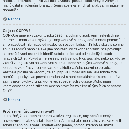
například možnost použití vlastních avatarů, posílání soukromých zpráv a e-
mailů ostatním členům fóra atd. Registrace trvá jen chvíli a tak vám ji můžeme
doporučit.
Nahoru
Co je to COPPA?
COPPA je americký zákon z roku 1998 na ochranu soukromí nezletilých na
internetu. Tento zákon vyžaduje, aby webové stránky, které mohou potenciálně
shromažďovat informace od nezletilých osob mladších 13 let, získaly písemný
souhlas rodičů nebo nějaké jiné potvrzení od zákonného zástupce povolující
shromažďování osobních identifikačních informací od nezletilých osob
mladších 13 let. Pokud si nejste jisti, jestli se toto týká vás, jako někoho, kdo se
zkouší zaregistrovat na webovou stránku, nebo se to týká webové stránky, na
kterou se zkoušíte zaregistrovat, kontaktujte vašeho právního poradce.
Vezměte prosím na vědomí, že ani phpBB Limited ani majitelé tohoto fóra
nemůžou poskytovat právní poradenství a není kontaktním místem pro právní
zájmy jakéhokoliv druhu, kromě těch uvedených v otázce „Koho mám
kontaktovat ohledně stížnosti a/nebo právních záležitostí týkajících se tohoto
fóra?“.
Nahoru
Proč se nemůžu zaregistrovat?
Je možné, že administrátor fóra zakázal registrace, aby zabránil novým
návštěvníkům, aby se stali členy fóra. Administrátor mohl také zakázat vaši IP
adresu nebo používání uživatelského jména, pomocí kterého se snažíš