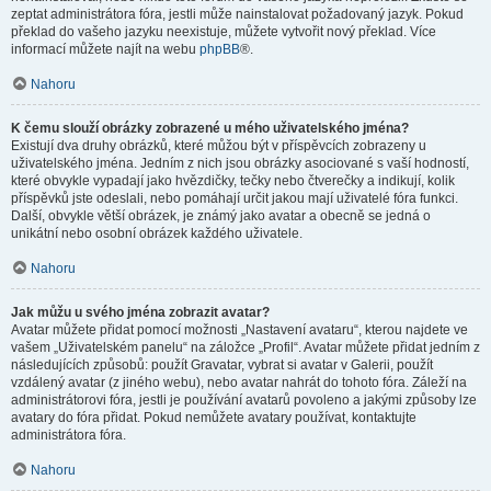
zeptat administrátora fóra, jestli může nainstalovat požadovaný jazyk. Pokud
překlad do vašeho jazyku neexistuje, můžete vytvořit nový překlad. Více
informací můžete najít na webu
phpBB
®.
Nahoru
K čemu slouží obrázky zobrazené u mého uživatelského jména?
Existují dva druhy obrázků, které můžou být v příspěvcích zobrazeny u
uživatelského jména. Jedním z nich jsou obrázky asociované s vaší hodností,
které obvykle vypadají jako hvězdičky, tečky nebo čtverečky a indikují, kolik
příspěvků jste odeslali, nebo pomáhají určit jakou mají uživatelé fóra funkci.
Další, obvykle větší obrázek, je známý jako avatar a obecně se jedná o
unikátní nebo osobní obrázek každého uživatele.
Nahoru
Jak můžu u svého jména zobrazit avatar?
Avatar můžete přidat pomocí možnosti „Nastavení avataru“, kterou najdete ve
vašem „Uživatelském panelu“ na záložce „Profil“. Avatar můžete přidat jedním z
následujících způsobů: použít Gravatar, vybrat si avatar v Galerii, použít
vzdálený avatar (z jiného webu), nebo avatar nahrát do tohoto fóra. Záleží na
administrátorovi fóra, jestli je používání avatarů povoleno a jakými způsoby lze
avatary do fóra přidat. Pokud nemůžete avatary používat, kontaktujte
administrátora fóra.
Nahoru