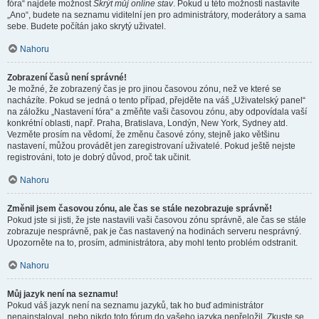
fóra“ najdete možnost
Skrýt můj online stav
. Pokud u této možnosti nastavíte
„Ano“, budete na seznamu viditelní jen pro administrátory, moderátory a sama
sebe. Budete počítán jako skrytý uživatel.
Nahoru
Zobrazení časů není správné!
Je možné, že zobrazený čas je pro jinou časovou zónu, než ve které se
nacházíte. Pokud se jedná o tento případ, přejděte na váš „Uživatelský panel“
na záložku „Nastavení fóra“ a změňte vaši časovou zónu, aby odpovídala vaší
konkrétní oblasti, např. Praha, Bratislava, Londýn, New York, Sydney atd.
Vezměte prosím na vědomí, že změnu časové zóny, stejně jako většinu
nastavení, můžou provádět jen zaregistrovaní uživatelé. Pokud ještě nejste
registrováni, toto je dobrý důvod, proč tak učinit.
Nahoru
Změnil jsem časovou zónu, ale čas se stále nezobrazuje správně!
Pokud jste si jisti, že jste nastavili vaši časovou zónu správně, ale čas se stále
zobrazuje nesprávně, pak je čas nastavený na hodinách serveru nesprávný.
Upozorněte na to, prosím, administrátora, aby mohl tento problém odstranit.
Nahoru
Můj jazyk není na seznamu!
Pokud váš jazyk není na seznamu jazyků, tak ho buď administrátor
nenainstaloval, nebo nikdo toto fórum do vašeho jazyka nepřeložil. Zkuste se