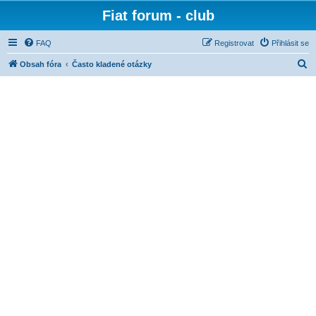
Fiat forum - club
FAQ
Registrovat
Přihlásit se
H
Obsah fóra
Často kladené otázky
l
e
d
a
t