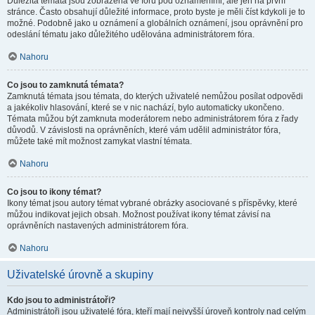
Důležitá témata jsou zobrazena ve fóru pod oznámeními, ale jen na první
stránce. Často obsahují důležité informace, proto byste je měli číst kdykoli je to
možné. Podobně jako u oznámení a globálních oznámení, jsou oprávnění pro
odeslání tématu jako důležitého udělována administrátorem fóra.
Nahoru
Co jsou to zamknutá témata?
Zamknutá témata jsou témata, do kterých uživatelé nemůžou posílat odpovědi
a jakékoliv hlasování, které se v nic nachází, bylo automaticky ukončeno.
Témata můžou být zamknuta moderátorem nebo administrátorem fóra z řady
důvodů. V závislosti na oprávněních, které vám udělil administrátor fóra,
můžete také mít možnost zamykat vlastní témata.
Nahoru
Co jsou to ikony témat?
Ikony témat jsou autory témat vybrané obrázky asociované s příspěvky, které
můžou indikovat jejich obsah. Možnost používat ikony témat závisí na
oprávněních nastavených administrátorem fóra.
Nahoru
Uživatelské úrovně a skupiny
Kdo jsou to administrátoři?
Administrátoři jsou uživatelé fóra, kteří mají nejvyšší úroveň kontroly nad celým