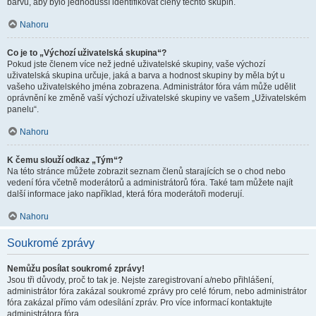
barvu, aby bylo jednodušší identifikovat členy těchto skupin.
Nahoru
Co je to „Výchozí uživatelská skupina“?
Pokud jste členem více než jedné uživatelské skupiny, vaše výchozí
uživatelská skupina určuje, jaká a barva a hodnost skupiny by měla být u
vašeho uživatelského jména zobrazena. Administrátor fóra vám může udělit
oprávnění ke změně vaší výchozí uživatelské skupiny ve vašem „Uživatelském
panelu“.
Nahoru
K čemu slouží odkaz „Tým“?
Na této stránce můžete zobrazit seznam členů starajících se o chod nebo
vedení fóra včetně moderátorů a administrátorů fóra. Také tam můžete najít
další informace jako například, která fóra moderátoři moderují.
Nahoru
Soukromé zprávy
Nemůžu posílat soukromé zprávy!
Jsou tři důvody, proč to tak je. Nejste zaregistrovaní a/nebo přihlášení,
administrátor fóra zakázal soukromé zprávy pro celé fórum, nebo administrátor
fóra zakázal přímo vám odesílání zpráv. Pro více informací kontaktujte
administrátora fóra.