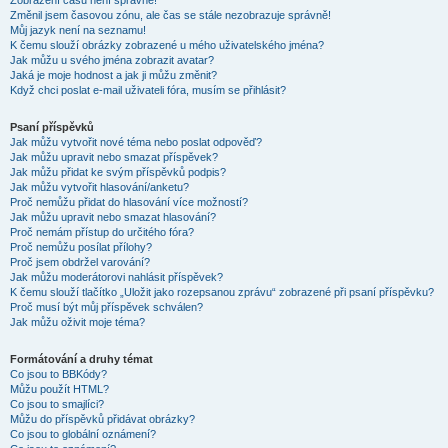
Zobrazení časů není správné!
Změnil jsem časovou zónu, ale čas se stále nezobrazuje správně!
Můj jazyk není na seznamu!
K čemu slouží obrázky zobrazené u mého uživatelského jména?
Jak můžu u svého jména zobrazit avatar?
Jaká je moje hodnost a jak ji můžu změnit?
Když chci poslat e-mail uživateli fóra, musím se přihlásit?
Psaní příspěvků
Jak můžu vytvořit nové téma nebo poslat odpověď?
Jak můžu upravit nebo smazat příspěvek?
Jak můžu přidat ke svým příspěvků podpis?
Jak můžu vytvořit hlasování/anketu?
Proč nemůžu přidat do hlasování více možností?
Jak můžu upravit nebo smazat hlasování?
Proč nemám přístup do určitého fóra?
Proč nemůžu posílat přílohy?
Proč jsem obdržel varování?
Jak můžu moderátorovi nahlásit příspěvek?
K čemu slouží tlačítko „Uložit jako rozepsanou zprávu“ zobrazené při psaní příspěvku?
Proč musí být můj příspěvek schválen?
Jak můžu oživit moje téma?
Formátování a druhy témat
Co jsou to BBKódy?
Můžu použít HTML?
Co jsou to smajlíci?
Můžu do příspěvků přidávat obrázky?
Co jsou to globální oznámení?