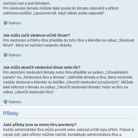
nachází nad a pod tématem.
Pro sledování tématu můžete také poslat do tématu odpověď a přitom
zatrhnout políčko „Upozornit mě, když někdo pošle odpověď“.
Nahoru
Jak můžu začít sledovat určité fórum?
Pro sledování určitého fóra přejděte do toho fóra a klikněte na odkaz „Sledovat
fórum“, který se nachází naspodu stránky.
Nahoru
Jak můžu ukončit sledování témat nebo fór?
Pro ukončení sledování tématu nebo fóra přejděte ve vašem „Uživatelském
panelu“ na „Sledovaná fóra a témata“, zatrhněte témata a fóra, která nechcete
nadále sledovat a klikněte na tlačítko „Ukončit sledování označených“. Můžete
také kliknout v tématu na odkaz „Ukončit sledování tématu“ nebo ve fóru na
odkaz „Ukončit sledování fóra“.
Nahoru
Přílohy
Jaké přílohy jsou na tomto fóru povoleny?
Každý administrátor fóra může povolit nebo zakázat určité typy příloh. Pokud si
nejste jisti, jaké přílohy můžete nahrát, kontaktujte administrátora fóra a