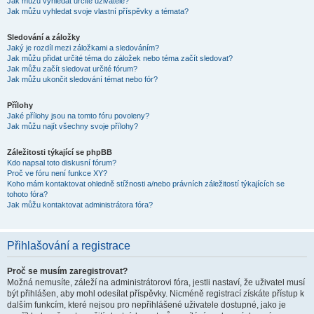
Jak můžu vyhledat určité uživatele?
Jak můžu vyhledat svoje vlastní příspěvky a témata?
Sledování a záložky
Jaký je rozdíl mezi záložkami a sledováním?
Jak můžu přidat určité téma do záložek nebo téma začít sledovat?
Jak můžu začít sledovat určité fórum?
Jak můžu ukončit sledování témat nebo fór?
Přílohy
Jaké přílohy jsou na tomto fóru povoleny?
Jak můžu najít všechny svoje přílohy?
Záležitosti týkající se phpBB
Kdo napsal toto diskusní fórum?
Proč ve fóru není funkce XY?
Koho mám kontaktovat ohledně stížnosti a/nebo právních záležitostí týkajících se
tohoto fóra?
Jak můžu kontaktovat administrátora fóra?
Přihlašování a registrace
Proč se musím zaregistrovat?
Možná nemusíte, záleží na administrátorovi fóra, jestli nastaví, že uživatel musí
být přihlášen, aby mohl odesílat příspěvky. Nicméně registrací získáte přístup k
dalším funkcím, které nejsou pro nepřihlášené uživatele dostupné, jako je