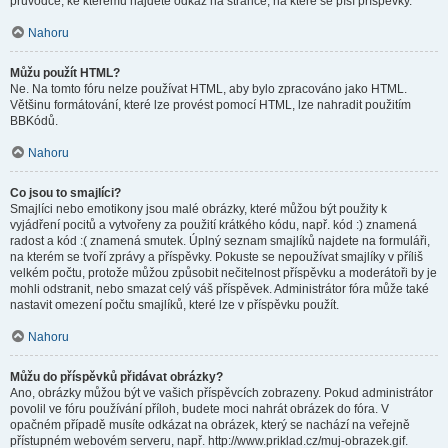
průvodce, ke kterému najdete odkaz na stránce, na které se píší příspěvky.
Nahoru
Můžu použít HTML?
Ne. Na tomto fóru nelze používat HTML, aby bylo zpracováno jako HTML.
Většinu formátování, které lze provést pomocí HTML, lze nahradit použitím
BBKódů.
Nahoru
Co jsou to smajlíci?
Smajlíci nebo emotikony jsou malé obrázky, které můžou být použity k
vyjádření pocitů a vytvořeny za použití krátkého kódu, např. kód :) znamená
radost a kód :( znamená smutek. Úplný seznam smajlíků najdete na formuláři,
na kterém se tvoří zprávy a příspěvky. Pokuste se nepoužívat smajlíky v příliš
velkém počtu, protože můžou způsobit nečitelnost příspěvku a moderátoři by je
mohli odstranit, nebo smazat celý váš příspěvek. Administrátor fóra může také
nastavit omezení počtu smajlíků, které lze v příspěvku použít.
Nahoru
Můžu do příspěvků přidávat obrázky?
Ano, obrázky můžou být ve vašich příspěvcích zobrazeny. Pokud administrátor
povolil ve fóru používání příloh, budete moci nahrát obrázek do fóra. V
opačném případě musíte odkázat na obrázek, který se nachází na veřejně
přístupném webovém serveru, např. http://www.priklad.cz/muj-obrazek.gif.