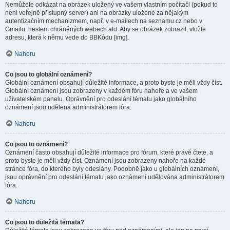
Nemůžete odkázat na obrázek uložený ve vašem vlastním počítači (pokud to
není veřejně přístupný server) ani na obrázky uložené za nějakým
autentizačním mechanizmem, např. v e-mailech na seznamu.cz nebo v
Gmailu, heslem chráněných webech atd. Aby se obrázek zobrazil, vložte
adresu, která k němu vede do BBKódu [img].
Nahoru
Co jsou to globální oznámení?
Globální oznámení obsahují důležité informace, a proto byste je měli vždy číst.
Globální oznámení jsou zobrazeny v každém fóru nahoře a ve vašem
uživatelském panelu. Oprávnění pro odeslání tématu jako globálního
oznámení jsou udělena administrátorem fóra.
Nahoru
Co jsou to oznámení?
Oznámení často obsahují důležité informace pro fórum, které právě čtete, a
proto byste je měli vždy číst. Oznámení jsou zobrazeny nahoře na každé
stránce fóra, do kterého byly odeslány. Podobně jako u globálních oznámení,
jsou oprávnění pro odeslání tématu jako oznámení udělována administrátorem
fóra.
Nahoru
Co jsou to důležitá témata?