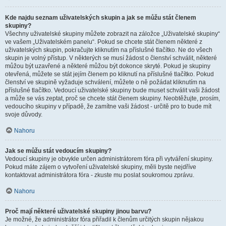
Kde najdu seznam uživatelských skupin a jak se můžu stát členem
skupiny?
Všechny uživatelské skupiny můžete zobrazit na záložce „Uživatelské skupiny“
ve vašem „Uživatelském panelu“. Pokud se chcete stát členem některé z
uživatelských skupin, pokračujte kliknutím na příslušné tlačítko. Ne do všech
skupin je volný přístup. V některých se musí žádost o členství schválit, některé
můžou být uzavřené a některé můžou být dokonce skryté. Pokud je skupiny
otevřená, můžete se stát jejím členem po kliknutí na příslušné tlačítko. Pokud
členství ve skupině vyžaduje schválení, můžete o ně požádat kliknutím na
příslušné tlačítko. Vedoucí uživatelské skupiny bude muset schválit vaši žádost
a může se vás zeptat, proč se chcete stát členem skupiny. Neobtěžujte, prosím,
vedoucího skupiny v případě, že zamítne vaši žádost - určitě pro to bude mít
svoje důvody.
Nahoru
Jak se můžu stát vedoucím skupiny?
Vedoucí skupiny je obvykle určen administrátorem fóra při vytváření skupiny.
Pokud máte zájem o vytvoření uživatelské skupiny, měli byste nejdříve
kontaktovat administrátora fóra - zkuste mu poslat soukromou zprávu.
Nahoru
Proč mají některé uživatelské skupiny jinou barvu?
Je možné, že administrátor fóra přiřadil k členům určitých skupin nějakou