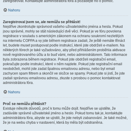
zaregistrovat. Kontaktujte administrátora fóra a požádejte ho o pomoc.
Nahoru
Zaregistroval jsem se, ale nemůžu se přihlásit!
Nejdříve zkontrolujte správnost vašeho uživatelského jména a hesla. Pokud
jsou správné, mohly se stát následující dvě věci. Pokud je ve fóru povolena
registrace v souladu s americkým zákonem na ochranu soukromí nezletilých
na internetu COPPA a vy jste během registrace zadali, že ještě nemáte třináct
let, budete muset postupovat podle instrukcí, které jste obdrželi e-mailem. Na
některých fórech je také vyžadováno, aby před přihlášením proběhla aktivace
nově registrovaného účtu a to buď vámi, nebo administrátorem. Tato informace
byla zobrazena během registrace. Pokud jste obdrželi registrační email,
pokračujte podle instrukcí, které v něm najdete. Pokud jste registrační email
neobdrželi, mohli jste zadat špatnou emailovou adresu, nebo byl email
zachycen spam filtrem a skončil ve složce se spamy. Pokud jste si jistí, že jste
zadali správnou emailovou adresu, zkuste s prosbou o pomoc kontaktovat
administrátora fóra.
Nahoru
Proč se nemůžu přihlásit?
Existuje několik důvodů, proč k tomu může dojít. Nejdříve se ujistěte, že
zadáváte správné uživatelské jméno a heslo. Pokud tomu tak je, kontaktujte
administrátora fóra, abyste se ujistili, že jste nebyli zabanováni. Je také možné,
že je na webu chyba v nastavení, která by měla být odstraněna.