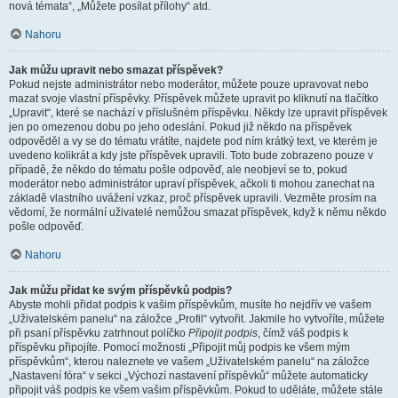
nová témata“, „Můžete posílat přílohy“ atd.
Nahoru
Jak můžu upravit nebo smazat příspěvek?
Pokud nejste administrátor nebo moderátor, můžete pouze upravovat nebo
mazat svoje vlastní příspěvky. Příspěvek můžete upravit po kliknutí na tlačítko
„Upravit“, které se nachází v příslušném příspěvku. Někdy lze upravit příspěvek
jen po omezenou dobu po jeho odeslání. Pokud již někdo na příspěvek
odpověděl a vy se do tématu vrátíte, najdete pod ním krátký text, ve kterém je
uvedeno kolikrát a kdy jste příspěvek upravili. Toto bude zobrazeno pouze v
případě, že někdo do tématu pošle odpověď, ale neobjeví se to, pokud
moderátor nebo administrátor upraví příspěvek, ačkoli ti mohou zanechat na
základě vlastního uvážení vzkaz, proč příspěvek upravili. Vezměte prosím na
vědomí, že normální uživatelé nemůžou smazat příspěvek, když k němu někdo
pošle odpověď.
Nahoru
Jak můžu přidat ke svým příspěvků podpis?
Abyste mohli přidat podpis k vašim příspěvkům, musíte ho nejdřív ve vašem
„Uživatelském panelu“ na záložce „Profil“ vytvořit. Jakmile ho vytvoříte, můžete
při psaní příspěvku zatrhnout políčko
Připojit podpis
, čímž váš podpis k
příspěvku připojíte. Pomocí možnosti „Připojit můj podpis ke všem mým
příspěvkům“, kterou naleznete ve vašem „Uživatelském panelu“ na záložce
„Nastavení fóra“ v sekci „Výchozí nastavení příspěvků“ můžete automaticky
připojit váš podpis ke všem vašim příspěvkům. Pokud to uděláte, můžete stále