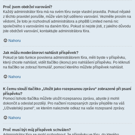
Proč jsem obdržel varování?
Každý administrátor fóra má na svém fóru svoje vlastní pravidla. Pokud nějaké
z těchto pravidel porušíte, může vám být uděleno varování. Vezměte prosím na
vědomí, že toto je rozhodnutí administrátora a phpBB Limited nemá nic
společného s varováními na daném fóru. Pokud si nejste jisti, z jakého důvodu
jste obdrželi varování, kontaktujte administrátora fóra.
Nahoru
Jak můžu moderátorovi nahlásit příspěvek?
Pokud je tato funkce povolena administrátorem fóra, měli byste v příspěvku,
který chcete nahlásit, vidět tlačítko (ikonu) pro nahlášení příspěvku. Po kliknutí
na tlačítko se zobrazí formulář, pomocí kterého můžete příspěvek nahlásit.
Nahoru
K čemu slouží tlačítko „Uložit jako rozepsanou zprávu“ zobrazené při psaní
příspěvku?
Pomocí tohoto tlačítka můžete uložit rozepsanou zprávu, abyste ji mohli
dokončit a odeslat později. Pro načtení rozepsaných zpráv přejděte na váš
„Uživatelský panel“, ve kterém naleznete odkaz na vaše rozepsané zprávy.
Nahoru
Proč musí být můj příspěvek schválen?
Administrátor fóra se mohl rozhodnout, že příspěvky ve fóru, do kterého