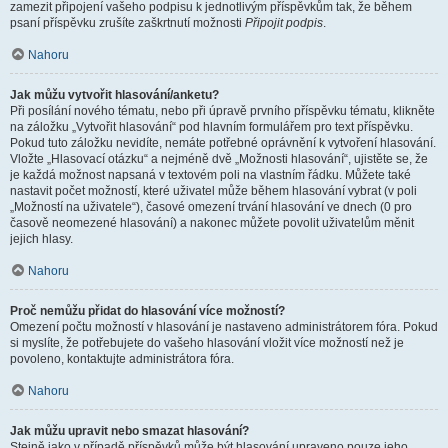
zamezit připojení vašeho podpisu k jednotlivým příspěvkům tak, že během
psaní příspěvku zrušíte zaškrtnutí možnosti
Připojit podpis
.
Nahoru
Jak můžu vytvořit hlasování/anketu?
Při posílání nového tématu, nebo při úpravě prvního příspěvku tématu, klikněte
na záložku „Vytvořit hlasování“ pod hlavním formulářem pro text příspěvku.
Pokud tuto záložku nevidíte, nemáte potřebné oprávnění k vytvoření hlasování.
Vložte „Hlasovací otázku“ a nejméně dvě „Možnosti hlasování“, ujistěte se, že
je každá možnost napsaná v textovém poli na vlastním řádku. Můžete také
nastavit počet možností, které uživatel může během hlasování vybrat (v poli
„Možností na uživatele“), časové omezení trvání hlasování ve dnech (0 pro
časově neomezené hlasování) a nakonec můžete povolit uživatelům měnit
jejich hlasy.
Nahoru
Proč nemůžu přidat do hlasování více možností?
Omezení počtu možností v hlasování je nastaveno administrátorem fóra. Pokud
si myslíte, že potřebujete do vašeho hlasování vložit více možností než je
povoleno, kontaktujte administrátora fóra.
Nahoru
Jak můžu upravit nebo smazat hlasování?
Stejně jako v případě příspěvků může být hlasování upraveno pouze jeho