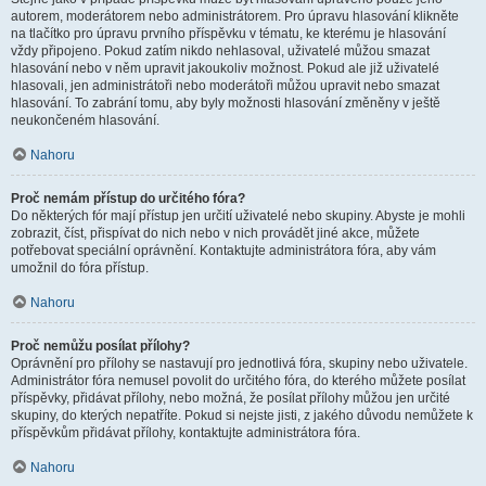
autorem, moderátorem nebo administrátorem. Pro úpravu hlasování klikněte
na tlačítko pro úpravu prvního příspěvku v tématu, ke kterému je hlasování
vždy připojeno. Pokud zatím nikdo nehlasoval, uživatelé můžou smazat
hlasování nebo v něm upravit jakoukoliv možnost. Pokud ale již uživatelé
hlasovali, jen administrátoři nebo moderátoři můžou upravit nebo smazat
hlasování. To zabrání tomu, aby byly možnosti hlasování změněny v ještě
neukončeném hlasování.
Nahoru
Proč nemám přístup do určitého fóra?
Do některých fór mají přístup jen určití uživatelé nebo skupiny. Abyste je mohli
zobrazit, číst, přispívat do nich nebo v nich provádět jiné akce, můžete
potřebovat speciální oprávnění. Kontaktujte administrátora fóra, aby vám
umožnil do fóra přístup.
Nahoru
Proč nemůžu posílat přílohy?
Oprávnění pro přílohy se nastavují pro jednotlivá fóra, skupiny nebo uživatele.
Administrátor fóra nemusel povolit do určitého fóra, do kterého můžete posílat
příspěvky, přidávat přílohy, nebo možná, že posílat přílohy můžou jen určité
skupiny, do kterých nepatříte. Pokud si nejste jisti, z jakého důvodu nemůžete k
příspěvkům přidávat přílohy, kontaktujte administrátora fóra.
Nahoru