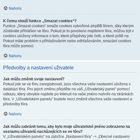
Nahoru
K čemu slouží funkce „Smazat cookies“?
Funkce „Smazat cookies“ smaže cookies vytvořené phpBB fórem, díky kterým
zůstáváte přihlášen ve fóru. Pokud je to povoleno majitelem fóra, můžou být v
cookies uloženy informace o tom, které příspěvky jste četli, a které ještě ne.
Pokud máte problém s přihlašováním nebo odhlašováním, smazání cookies
fóra může pomoci.
Nahoru
Předvolby a nastavení uživatele
Jak můžu změnit svoje nastavení?
Pokud jste se ve fóru zaregistrovali, jsou všechna vaše nastavení uložena v
databázi fóra. Pro jejich změnu přejděte na váš „Uživatelský panel“ pomocí
odkazu, který obvykle najdete po kliknutí na vaše jméno nahoře na stránkách
fóra. V „Uživatelském panelu“ budete moci změnit všechna vaše nastavení a
předvolby fóra.
Nahoru
Jak můžu zabránit tomu, aby bylo moje uživatelské jméno zobrazeno na
seznamu uživatelů nacházejících se ve fóru?
V „Uživatelském panelu“ na záložce „Nastavení fóra“ -> „Obecné nastavení