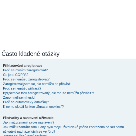
Často kladené otázky
Přihlašování a registrace
Proč se musím zaregistrovat?
Co je to COPPA?
Proč se nemůžu zaregistrovat?
Zaregistroval jsem se, ale nemůžu se přihlásit!
Proč se nemůžu přihlásit?
Byl jsem ve fóru zaregistrovaný, ale teď se nemůžu přihlásit?!
Zapomněl jsem heslo!
Proč se automaticky odhlašuji?
K čemu slouží funkce „Smazat cookies“?
Předvolby a nastavení uživatele
Jak můžu změnit svoje nastavení?
Jak můžu zabránit tomu, aby bylo moje uživatelské jméno zobrazeno na seznamu
uživatelů nacházejících se ve fóru?