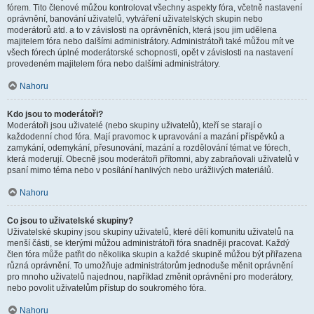
fórem. Tito členové můžou kontrolovat všechny aspekty fóra, včetně nastavení
oprávnění, banování uživatelů, vytváření uživatelských skupin nebo
moderátorů atd. a to v závislosti na oprávněních, která jsou jim udělena
majitelem fóra nebo dalšími administrátory. Administrátoři také můžou mít ve
všech fórech úplné moderátorské schopnosti, opět v závislosti na nastavení
provedeném majitelem fóra nebo dalšími administrátory.
Nahoru
Kdo jsou to moderátoři?
Moderátoři jsou uživatelé (nebo skupiny uživatelů), kteří se starají o
každodenní chod fóra. Mají pravomoc k upravování a mazání příspěvků a
zamykání, odemykání, přesunování, mazání a rozdělování témat ve fórech,
která moderují. Obecně jsou moderátoři přítomni, aby zabraňovali uživatelů v
psaní mimo téma nebo v posílání hanlivých nebo urážlivých materiálů.
Nahoru
Co jsou to uživatelské skupiny?
Uživatelské skupiny jsou skupiny uživatelů, které dělí komunitu uživatelů na
menší části, se kterými můžou administrátoři fóra snadněji pracovat. Každý
člen fóra může patřit do několika skupin a každé skupině můžou být přiřazena
různá oprávnění. To umožňuje administrátorům jednoduše měnit oprávnění
pro mnoho uživatelů najednou, například změnit oprávnění pro moderátory,
nebo povolit uživatelům přístup do soukromého fóra.
Nahoru