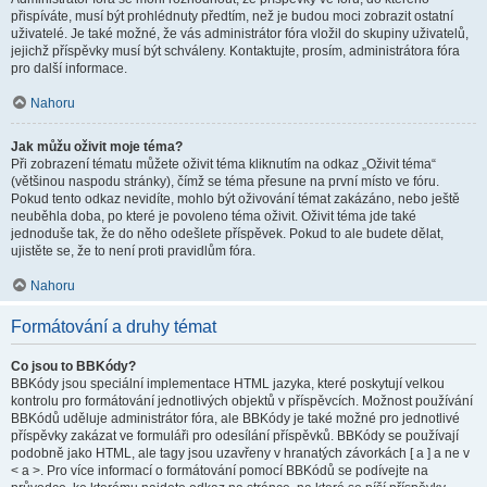
přispíváte, musí být prohlédnuty předtím, než je budou moci zobrazit ostatní
uživatelé. Je také možné, že vás administrátor fóra vložil do skupiny uživatelů,
jejichž příspěvky musí být schváleny. Kontaktujte, prosím, administrátora fóra
pro další informace.
Nahoru
Jak můžu oživit moje téma?
Při zobrazení tématu můžete oživit téma kliknutím na odkaz „Oživit téma“
(většinou naspodu stránky), čímž se téma přesune na první místo ve fóru.
Pokud tento odkaz nevidíte, mohlo být oživování témat zakázáno, nebo ještě
neuběhla doba, po které je povoleno téma oživit. Oživit téma jde také
jednoduše tak, že do něho odešlete příspěvek. Pokud to ale budete dělat,
ujistěte se, že to není proti pravidlům fóra.
Nahoru
Formátování a druhy témat
Co jsou to BBKódy?
BBKódy jsou speciální implementace HTML jazyka, které poskytují velkou
kontrolu pro formátování jednotlivých objektů v příspěvcích. Možnost používání
BBKódů uděluje administrátor fóra, ale BBKódy je také možné pro jednotlivé
příspěvky zakázat ve formuláři pro odesílání příspěvků. BBKódy se používají
podobně jako HTML, ale tagy jsou uzavřeny v hranatých závorkách [ a ] a ne v
< a >. Pro více informací o formátování pomocí BBKódů se podívejte na