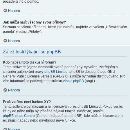
požádejte ho o pomoc.
Nahoru
Jak můžu najít všechny svoje přílohy?
Seznam se všemi přílohami, které jste nahráli, najdete ve vašem „Uživatelském
panelu“ v sekci „Přílohy“.
Nahoru
Záležitosti týkající se phpBB
Kdo napsal toto diskusní fórum?
Tento software (v jeho nemodifikované podobě) byl vytvořen, zveřejněn a
chráněn autorskými právy
phpBB Limited
. phpBB je dostupné pod GNU
General Public License verze 2 (GPL-2.0) a může být volně distribuováno. Pro
více informací se podívejte na stránku
About phpBB
(angl.).
Nahoru
Proč ve fóru není funkce XY?
Tento software byl napsán a je licencován přes phpBB Limited. Pokud věříte,
že by do něho měla být přidána nějaká funkce, navštivte, prosím,
phpBB Ideas Centre
(Centrum nápadů pro phpBB), kde můžete hlasovat pro
existující nápady nebo navrhnout nové funkce.
Nahoru