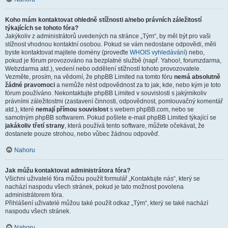
Koho mám kontaktovat ohledně stížnosti a/nebo právních záležitostí
týkajících se tohoto fóra?
Jakýkoliv z administrátorů uvedených na stránce „Tým“, by měl být pro vaši
stížnost vhodnou kontaktní osobou. Pokud se vám nedostane odpovědi, měli
byste kontaktovat majitele domény (proveďte
WHOIS vyhledávání
) nebo,
pokud je fórum provozováno na bezplatné službě (např. Yahoo!, forumzdarma,
Webzdarma atd.), vedení nebo oddělení stížností tohoto provozovatele.
Vezměte, prosím, na vědomí, že phpBB Limited na tomto fóru
nemá absolutně
žádné pravomoci
a nemůže nést odpovědnost za to jak, kde, nebo kým je toto
fórum používáno. Nekontaktujte phpBB Limited v souvislosti s jakýmikoliv
právními záležitostmi (zastavení činnosti, odpovědnost, pomlouvačný komentář
atd.), které
nemají přímou souvislost
s webem phpBB.com, nebo se
samotným phpBB softwarem. Pokud pošlete e-mail phpBB Limited týkající se
jakákoliv třetí strany
, která používá tento software, můžete očekávat, že
dostanete pouze strohou, nebo vůbec žádnou odpověď.
Nahoru
Jak můžu kontaktovat administrátora fóra?
Všichni uživatelé fóra můžou použít formulář „Kontaktujte nás“, který se
nachází naspodu všech stránek, pokud je tato možnost povolena
administrátorem fóra.
Přihlášení uživatelé můžou také použít odkaz „Tým“, který se také nachází
naspodu všech stránek.
Nahoru