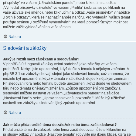
příspěvky“ ve vašem „Uživatelském panelu“, nebo kliknutím na odkaz
„Vyhledat příspěvky uživatele“ ve vašem „Profilu“ (zobrazí se po kliknutí na
vaše uživatelské jméno), nebo kliknutím na odkaz „Vaše příspěvky“ v nabídce
„Rychlé odkazy“, která se nachází nahoře na fóru. Pro vyhledání vašich témat
použijte stránku „Rozšířené vyhledávání“, na které pomocí různých možnosti
můžete zúžit vyhledávání na vaše témata.
Nahoru
Sledování a záložky
Jaký je rozdíl mezi záložkami a sledováním?
V phpBB 3.0 fungovali záložky velmi podobně jako záložky ve vašem
prohlížeči. Nebyli jste upozorněni, když došlo v tématu k nějakým změnám. V
phpBB 3.1 se záložky chovají stejně jako sledování tématu, což znamená, že
můžete být upozorněni, když v tématu v záložkách dojde k nějakým změnám.
Při sledování fóra nebo tématu budete upozorněni, když dojde ve sledovaném
fóru nebo tématu k nějakým změnám. Způsob upozornění pro záložky a
sledování můžete nastavit ve vašem „Uživatelském panelu“ na záložce
„Nastavení fóra“ v sekci „Upravit nastavení upozornění“. Může být užitečné
nastavit pro záložky a sledování jiný způsob upozornění.
Nahoru
Jak můžu přidat určité téma do záložek nebo téma začít sledovat?
Přidat určité téma do záložek nebo téma začít sledovat můžete kliknutím na
příslušný odkaz v nabídce „Nástroje tématu“ (obvykle má ikonu klíče), která se