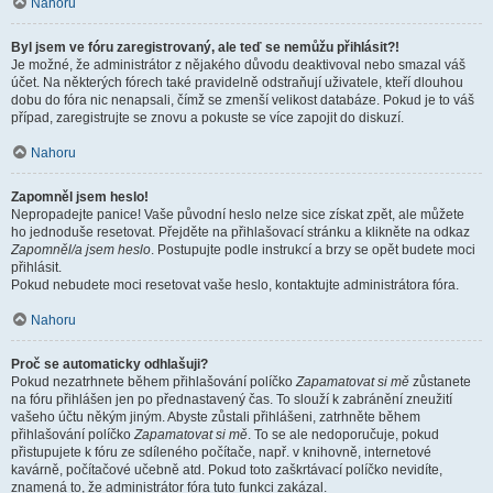
Nahoru
Byl jsem ve fóru zaregistrovaný, ale teď se nemůžu přihlásit?!
Je možné, že administrátor z nějakého důvodu deaktivoval nebo smazal váš
účet. Na některých fórech také pravidelně odstraňují uživatele, kteří dlouhou
dobu do fóra nic nenapsali, čímž se zmenší velikost databáze. Pokud je to váš
případ, zaregistrujte se znovu a pokuste se více zapojit do diskuzí.
Nahoru
Zapomněl jsem heslo!
Nepropadejte panice! Vaše původní heslo nelze sice získat zpět, ale můžete
ho jednoduše resetovat. Přejděte na přihlašovací stránku a klikněte na odkaz
Zapomněl/a jsem heslo
. Postupujte podle instrukcí a brzy se opět budete moci
přihlásit.
Pokud nebudete moci resetovat vaše heslo, kontaktujte administrátora fóra.
Nahoru
Proč se automaticky odhlašuji?
Pokud nezatrhnete během přihlašování políčko
Zapamatovat si mě
zůstanete
na fóru přihlášen jen po přednastavený čas. To slouží k zabránění zneužití
vašeho účtu někým jiným. Abyste zůstali přihlášeni, zatrhněte během
přihlašování políčko
Zapamatovat si mě
. To se ale nedoporučuje, pokud
přistupujete k fóru ze sdíleného počítače, např. v knihovně, internetové
kavárně, počítačové učebně atd. Pokud toto zaškrtávací políčko nevidíte,
znamená to, že administrátor fóra tuto funkci zakázal.