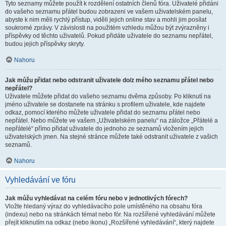
Tyto seznamy můžete použít k rozdělení ostatních členů fóra. Uživatelé přidáni
do vašeho seznamu přátel budou zobrazeni ve vašem uživatelském panelu,
abyste k nim měli rychlý přístup, viděli jejich online stav a mohli jim posílat
soukromé zprávy. V závislosti na použitém vzhledu můžou být zvýrazněny i
příspěvky od těchto uživatelů. Pokud přidáte uživatele do seznamu nepřátel,
budou jejich příspěvky skryty.
Nahoru
Jak můžu přidat nebo odstranit uživatele do/z mého seznamu přátel nebo
nepřátel?
Uživatele můžete přidat do vašeho seznamu dvěma způsoby. Po kliknutí na
jméno uživatele se dostanete na stránku s profilem uživatele, kde najdete
odkaz, pomocí kterého můžete uživatele přidat do seznamu přátel nebo
nepřátel. Nebo můžete ve vašem „Uživatelském panelu“ na záložce „Přátelé a
nepřátelé“ přímo přidat uživatele do jednoho ze seznamů vložením jejich
uživatelských jmen. Na stejné stránce můžete také odstranit uživatele z vašich
seznamů.
Nahoru
Vyhledávání ve fóru
Jak můžu vyhledávat na celém fóru nebo v jednotlivých fórech?
Vložte hledaný výraz do vyhledávacího pole umístěného na obsahu fóra
(indexu) nebo na stránkách témat nebo fór. Na rozšířené vyhledávání můžete
přejít kliknutím na odkaz (nebo ikonu) „Rozšířené vyhledávání“, který najdete