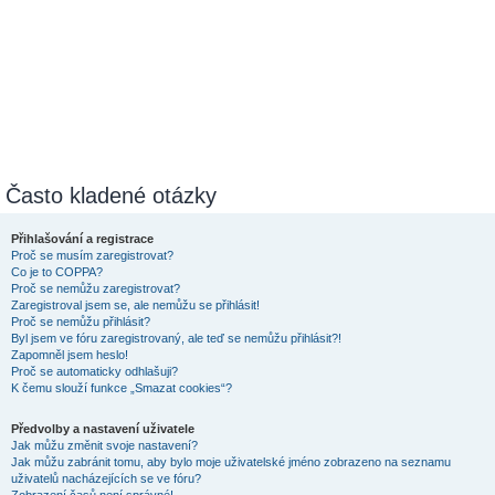
Často kladené otázky
Přihlašování a registrace
Proč se musím zaregistrovat?
Co je to COPPA?
Proč se nemůžu zaregistrovat?
Zaregistroval jsem se, ale nemůžu se přihlásit!
Proč se nemůžu přihlásit?
Byl jsem ve fóru zaregistrovaný, ale teď se nemůžu přihlásit?!
Zapomněl jsem heslo!
Proč se automaticky odhlašuji?
K čemu slouží funkce „Smazat cookies“?
Předvolby a nastavení uživatele
Jak můžu změnit svoje nastavení?
Jak můžu zabránit tomu, aby bylo moje uživatelské jméno zobrazeno na seznamu
uživatelů nacházejících se ve fóru?