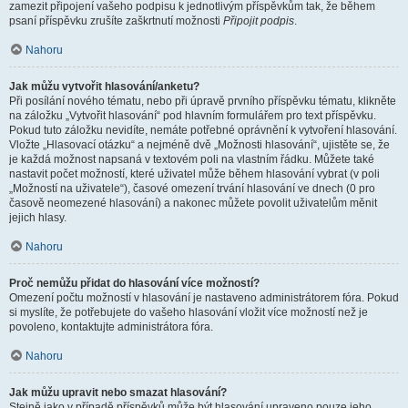
zamezit připojení vašeho podpisu k jednotlivým příspěvkům tak, že během
psaní příspěvku zrušíte zaškrtnutí možnosti
Připojit podpis
.
Nahoru
Jak můžu vytvořit hlasování/anketu?
Při posílání nového tématu, nebo při úpravě prvního příspěvku tématu, klikněte
na záložku „Vytvořit hlasování“ pod hlavním formulářem pro text příspěvku.
Pokud tuto záložku nevidíte, nemáte potřebné oprávnění k vytvoření hlasování.
Vložte „Hlasovací otázku“ a nejméně dvě „Možnosti hlasování“, ujistěte se, že
je každá možnost napsaná v textovém poli na vlastním řádku. Můžete také
nastavit počet možností, které uživatel může během hlasování vybrat (v poli
„Možností na uživatele“), časové omezení trvání hlasování ve dnech (0 pro
časově neomezené hlasování) a nakonec můžete povolit uživatelům měnit
jejich hlasy.
Nahoru
Proč nemůžu přidat do hlasování více možností?
Omezení počtu možností v hlasování je nastaveno administrátorem fóra. Pokud
si myslíte, že potřebujete do vašeho hlasování vložit více možností než je
povoleno, kontaktujte administrátora fóra.
Nahoru
Jak můžu upravit nebo smazat hlasování?
Stejně jako v případě příspěvků může být hlasování upraveno pouze jeho