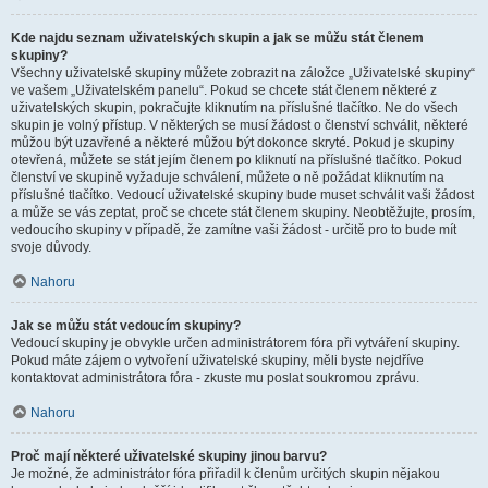
Kde najdu seznam uživatelských skupin a jak se můžu stát členem
skupiny?
Všechny uživatelské skupiny můžete zobrazit na záložce „Uživatelské skupiny“
ve vašem „Uživatelském panelu“. Pokud se chcete stát členem některé z
uživatelských skupin, pokračujte kliknutím na příslušné tlačítko. Ne do všech
skupin je volný přístup. V některých se musí žádost o členství schválit, některé
můžou být uzavřené a některé můžou být dokonce skryté. Pokud je skupiny
otevřená, můžete se stát jejím členem po kliknutí na příslušné tlačítko. Pokud
členství ve skupině vyžaduje schválení, můžete o ně požádat kliknutím na
příslušné tlačítko. Vedoucí uživatelské skupiny bude muset schválit vaši žádost
a může se vás zeptat, proč se chcete stát členem skupiny. Neobtěžujte, prosím,
vedoucího skupiny v případě, že zamítne vaši žádost - určitě pro to bude mít
svoje důvody.
Nahoru
Jak se můžu stát vedoucím skupiny?
Vedoucí skupiny je obvykle určen administrátorem fóra při vytváření skupiny.
Pokud máte zájem o vytvoření uživatelské skupiny, měli byste nejdříve
kontaktovat administrátora fóra - zkuste mu poslat soukromou zprávu.
Nahoru
Proč mají některé uživatelské skupiny jinou barvu?
Je možné, že administrátor fóra přiřadil k členům určitých skupin nějakou