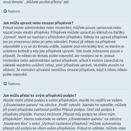
nová témata“, „Můžete posílat přílohy“ atd.
Nahoru
Jak můžu upravit nebo smazat příspěvek?
Pokud nejste administrátor nebo moderátor, můžete pouze upravovat nebo
mazat svoje vlastní příspěvky. Příspěvek můžete upravit po kliknutí na tlačítko
„Upravit“, které se nachází v příslušném příspěvku. Někdy lze upravit příspěvek
jen po omezenou dobu po jeho odeslání. Pokud již někdo na příspěvek
odpověděl a vy se do tématu vrátíte, najdete pod ním krátký text, ve kterém je
uvedeno kolikrát a kdy jste příspěvek upravili. Toto bude zobrazeno pouze v
případě, že někdo do tématu pošle odpověď, ale neobjeví se to, pokud
moderátor nebo administrátor upraví příspěvek, ačkoli ti mohou zanechat na
základě vlastního uvážení vzkaz, proč příspěvek upravili. Vezměte prosím na
vědomí, že normální uživatelé nemůžou smazat příspěvek, když k němu někdo
pošle odpověď.
Nahoru
Jak můžu přidat ke svým příspěvků podpis?
Abyste mohli přidat podpis k vašim příspěvkům, musíte ho nejdřív ve vašem
„Uživatelském panelu“ na záložce „Profil“ vytvořit. Jakmile ho vytvoříte, můžete
při psaní příspěvku zatrhnout políčko
Připojit podpis
, čímž váš podpis k
příspěvku připojíte. Pomocí možnosti „Připojit můj podpis ke všem mým
příspěvkům“, kterou naleznete ve vašem „Uživatelském panelu“ na záložce
„Nastavení fóra“ v sekci „Výchozí nastavení příspěvků“ můžete automaticky
připojit váš podpis ke všem vašim příspěvkům. Pokud to uděláte, můžete stále