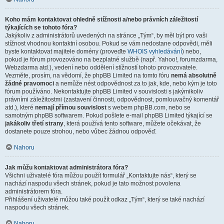
Koho mám kontaktovat ohledně stížnosti a/nebo právních záležitostí
týkajících se tohoto fóra?
Jakýkoliv z administrátorů uvedených na stránce „Tým“, by měl být pro vaši
stížnost vhodnou kontaktní osobou. Pokud se vám nedostane odpovědi, měli
byste kontaktovat majitele domény (proveďte
WHOIS vyhledávání
) nebo,
pokud je fórum provozováno na bezplatné službě (např. Yahoo!, forumzdarma,
Webzdarma atd.), vedení nebo oddělení stížností tohoto provozovatele.
Vezměte, prosím, na vědomí, že phpBB Limited na tomto fóru
nemá absolutně
žádné pravomoci
a nemůže nést odpovědnost za to jak, kde, nebo kým je toto
fórum používáno. Nekontaktujte phpBB Limited v souvislosti s jakýmikoliv
právními záležitostmi (zastavení činnosti, odpovědnost, pomlouvačný komentář
atd.), které
nemají přímou souvislost
s webem phpBB.com, nebo se
samotným phpBB softwarem. Pokud pošlete e-mail phpBB Limited týkající se
jakákoliv třetí strany
, která používá tento software, můžete očekávat, že
dostanete pouze strohou, nebo vůbec žádnou odpověď.
Nahoru
Jak můžu kontaktovat administrátora fóra?
Všichni uživatelé fóra můžou použít formulář „Kontaktujte nás“, který se
nachází naspodu všech stránek, pokud je tato možnost povolena
administrátorem fóra.
Přihlášení uživatelé můžou také použít odkaz „Tým“, který se také nachází
naspodu všech stránek.
Nahoru