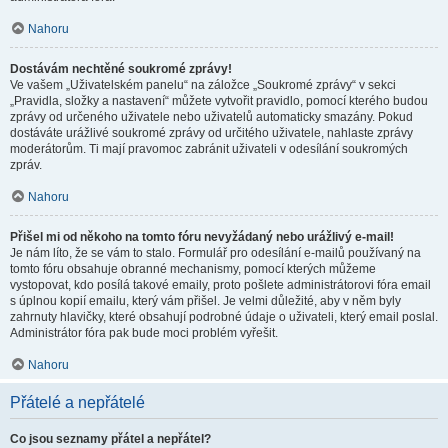
Nahoru
Dostávám nechtěné soukromé zprávy!
Ve vašem „Uživatelském panelu“ na záložce „Soukromé zprávy“ v sekci
„Pravidla, složky a nastavení“ můžete vytvořit pravidlo, pomocí kterého budou
zprávy od určeného uživatele nebo uživatelů automaticky smazány. Pokud
dostáváte urážlivé soukromé zprávy od určitého uživatele, nahlaste zprávy
moderátorům. Ti mají pravomoc zabránit uživateli v odesílání soukromých
zpráv.
Nahoru
Přišel mi od někoho na tomto fóru nevyžádaný nebo urážlivý e-mail!
Je nám líto, že se vám to stalo. Formulář pro odesílání e-mailů používaný na
tomto fóru obsahuje obranné mechanismy, pomocí kterých můžeme
vystopovat, kdo posílá takové emaily, proto pošlete administrátorovi fóra email
s úplnou kopií emailu, který vám přišel. Je velmi důležité, aby v něm byly
zahrnuty hlavičky, které obsahují podrobné údaje o uživateli, který email poslal.
Administrátor fóra pak bude moci problém vyřešit.
Nahoru
Přátelé a nepřátelé
Co jsou seznamy přátel a nepřátel?