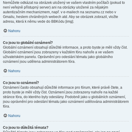
Nemůžete odkázat na obrázek uložený ve vašem vlastním počítači (pokud to
není veřejně přístupný server) ani na obrázky uložené za nějakým
autentizačním mechanizmem, např. v e-mailech na seznamu.cz nebo v
Gmailu, heslem chráněných webech atd. Aby se obrázek zobrazil, vložte
adresu, která k němu vede do BBKódu [img].
Nahoru
Co jsou to globální oznámení?
Globální oznámení obsahují důležité informace, a proto byste je měli vždy číst.
Globální oznámení jsou zobrazeny v každém fóru nahoře a ve vašem
uživatelském panelu. Oprávnění pro odeslání tématu jako globálního
oznámení jsou udělena administrátorem fóra.
Nahoru
Co jsou to oznámení?
Oznámení často obsahují důležité informace pro fórum, které právě čtete, a
proto byste je měli vždy číst. Oznámení jsou zobrazeny nahoře na každé
stránce fóra, do kterého byly odeslány. Podobně jako u globálních oznámení,
jsou oprávnění pro odeslání tématu jako oznámení udělována administrátorem
fóra.
Nahoru
Co jsou to důležitá témata?