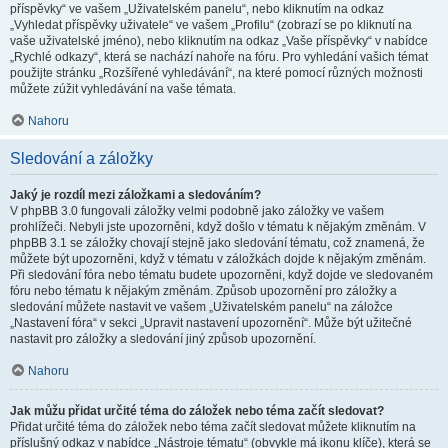
příspěvky“ ve vašem „Uživatelském panelu“, nebo kliknutím na odkaz
„Vyhledat příspěvky uživatele“ ve vašem „Profilu“ (zobrazí se po kliknutí na
vaše uživatelské jméno), nebo kliknutím na odkaz „Vaše příspěvky“ v nabídce
„Rychlé odkazy“, která se nachází nahoře na fóru. Pro vyhledání vašich témat
použijte stránku „Rozšířené vyhledávání“, na které pomocí různých možnosti
můžete zúžit vyhledávání na vaše témata.
Nahoru
Sledování a záložky
Jaký je rozdíl mezi záložkami a sledováním?
V phpBB 3.0 fungovali záložky velmi podobně jako záložky ve vašem
prohlížeči. Nebyli jste upozorněni, když došlo v tématu k nějakým změnám. V
phpBB 3.1 se záložky chovají stejně jako sledování tématu, což znamená, že
můžete být upozorněni, když v tématu v záložkách dojde k nějakým změnám.
Při sledování fóra nebo tématu budete upozorněni, když dojde ve sledovaném
fóru nebo tématu k nějakým změnám. Způsob upozornění pro záložky a
sledování můžete nastavit ve vašem „Uživatelském panelu“ na záložce
„Nastavení fóra“ v sekci „Upravit nastavení upozornění“. Může být užitečné
nastavit pro záložky a sledování jiný způsob upozornění.
Nahoru
Jak můžu přidat určité téma do záložek nebo téma začít sledovat?
Přidat určité téma do záložek nebo téma začít sledovat můžete kliknutím na
příslušný odkaz v nabídce „Nástroje tématu“ (obvykle má ikonu klíče), která se