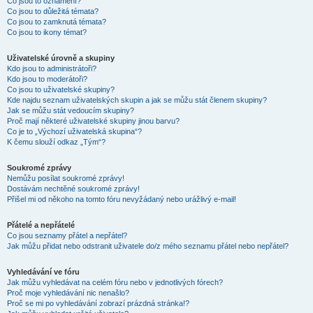
Co jsou to oznámení?
Co jsou to důležitá témata?
Co jsou to zamknutá témata?
Co jsou to ikony témat?
Uživatelské úrovně a skupiny
Kdo jsou to administrátoři?
Kdo jsou to moderátoři?
Co jsou to uživatelské skupiny?
Kde najdu seznam uživatelských skupin a jak se můžu stát členem skupiny?
Jak se můžu stát vedoucím skupiny?
Proč mají některé uživatelské skupiny jinou barvu?
Co je to „Výchozí uživatelská skupina“?
K čemu slouží odkaz „Tým“?
Soukromé zprávy
Nemůžu posílat soukromé zprávy!
Dostávám nechtěné soukromé zprávy!
Přišel mi od někoho na tomto fóru nevyžádaný nebo urážlivý e-mail!
Přátelé a nepřátelé
Co jsou seznamy přátel a nepřátel?
Jak můžu přidat nebo odstranit uživatele do/z mého seznamu přátel nebo nepřátel?
Vyhledávání ve fóru
Jak můžu vyhledávat na celém fóru nebo v jednotlivých fórech?
Proč moje vyhledávání nic nenašlo?
Proč se mi po vyhledávání zobrazí prázdná stránka!?