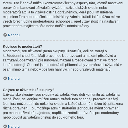
fórem. Tito členové můžou kontrolovat všechny aspekty fóra, včetně nastavení
oprávnění, banování uživatelů, vytváření uživatelských skupin nebo
moderátorů atd. a to v závislosti na oprávněních, která jsou jim udělena
majitelem fóra nebo dalšími administrátory. Administrátoři také můžou mít ve
všech fórech úplné moderátorské schopnosti, opět v závislosti na nastavení
provedeném majitelem fóra nebo dalšími administrátory.
Nahoru
Kdo jsou to moderátoři?
Moderátoři jsou uživatelé (nebo skupiny uživatelů), kteří se starají o
každodenní chod fóra. Mají pravomoc k upravování a mazání příspěvků a
zamykání, odemykání, přesunování, mazání a rozdělování témat ve fórech,
která moderují. Obecně jsou moderátoři přítomni, aby zabraňovali uživatelů v
psaní mimo téma nebo v posílání hanlivých nebo urážlivých materiálů.
Nahoru
Co jsou to uživatelské skupiny?
Uživatelské skupiny jsou skupiny uživatelů, které dělí komunitu uživatelů na
menší části, se kterými můžou administrátoři fóra snadněji pracovat. Každý
člen fóra může patřit do několika skupin a každé skupině můžou být přiřazena
různá oprávnění. To umožňuje administrátorům jednoduše měnit oprávnění
pro mnoho uživatelů najednou, například změnit oprávnění pro moderátory,
nebo povolit uživatelům přístup do soukromého fóra.
Nahoru