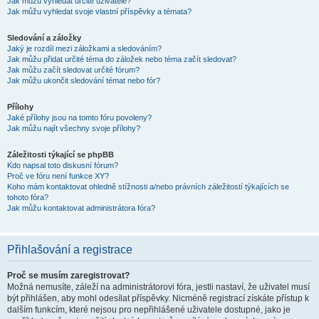
Jak můžu vyhledat určité uživatele?
Jak můžu vyhledat svoje vlastní příspěvky a témata?
Sledování a záložky
Jaký je rozdíl mezi záložkami a sledováním?
Jak můžu přidat určité téma do záložek nebo téma začít sledovat?
Jak můžu začít sledovat určité fórum?
Jak můžu ukončit sledování témat nebo fór?
Přílohy
Jaké přílohy jsou na tomto fóru povoleny?
Jak můžu najít všechny svoje přílohy?
Záležitosti týkající se phpBB
Kdo napsal toto diskusní fórum?
Proč ve fóru není funkce XY?
Koho mám kontaktovat ohledně stížnosti a/nebo právních záležitostí týkajících se
tohoto fóra?
Jak můžu kontaktovat administrátora fóra?
Přihlašování a registrace
Proč se musím zaregistrovat?
Možná nemusíte, záleží na administrátorovi fóra, jestli nastaví, že uživatel musí
být přihlášen, aby mohl odesílat příspěvky. Nicméně registrací získáte přístup k
dalším funkcím, které nejsou pro nepřihlášené uživatele dostupné, jako je