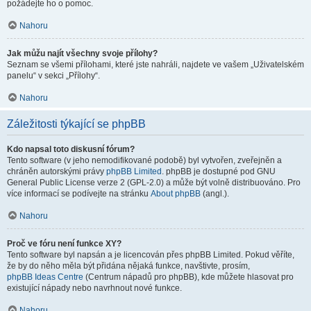
požádejte ho o pomoc.
Nahoru
Jak můžu najít všechny svoje přílohy?
Seznam se všemi přílohami, které jste nahráli, najdete ve vašem „Uživatelském
panelu“ v sekci „Přílohy“.
Nahoru
Záležitosti týkající se phpBB
Kdo napsal toto diskusní fórum?
Tento software (v jeho nemodifikované podobě) byl vytvořen, zveřejněn a
chráněn autorskými právy
phpBB Limited
. phpBB je dostupné pod GNU
General Public License verze 2 (GPL-2.0) a může být volně distribuováno. Pro
více informací se podívejte na stránku
About phpBB
(angl.).
Nahoru
Proč ve fóru není funkce XY?
Tento software byl napsán a je licencován přes phpBB Limited. Pokud věříte,
že by do něho měla být přidána nějaká funkce, navštivte, prosím,
phpBB Ideas Centre
(Centrum nápadů pro phpBB), kde můžete hlasovat pro
existující nápady nebo navrhnout nové funkce.
Nahoru