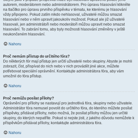
autorem, moderátorem nebo administrátorem. Pro úpravu hlasování klikněte
na tlačítko pro úpravu prvního příspěvku v tématu, ke kterému je hlasování
vždy připojeno. Pokud zatím nikdo nehlasoval, uživatelé můžou smazat
hlasování nebo v něm upravit jakoukoliv možnost. Pokud ale již uživatelé
hlasovali, jen administrátoři nebo moderátoři můžou upravit nebo smazat
hlasování. To zabrání tomu, aby byly možnosti hlasování změněny v ještě
neukončeném hlasování.
Nahoru
Proč nemám přístup do určitého fóra?
Do některých fór mají přístup jen určití uživatelé nebo skupiny. Abyste je mohli
zobrazit, číst, přispívat do nich nebo v nich provádět jiné akce, můžete
potřebovat speciální oprávnění. Kontaktujte administrátora fóra, aby vám
umožnil do fóra přístup.
Nahoru
Proč nemůžu posílat přílohy?
Oprávnění pro přílohy se nastavují pro jednotlivá fóra, skupiny nebo uživatele.
Administrátor fóra nemusel povolit do určitého fóra, do kterého můžete posílat
příspěvky, přidávat přílohy, nebo možná, že posílat přílohy můžou jen určité
skupiny, do kterých nepatříte. Pokud si nejste jisti, z jakého důvodu nemůžete k
příspěvkům přidávat přílohy, kontaktujte administrátora fóra.
Nahoru