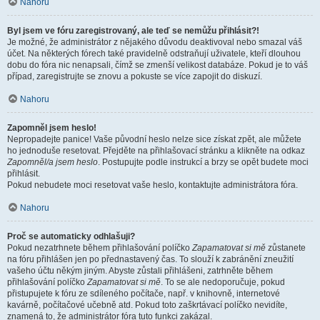
Nahoru
Byl jsem ve fóru zaregistrovaný, ale teď se nemůžu přihlásit?!
Je možné, že administrátor z nějakého důvodu deaktivoval nebo smazal váš
účet. Na některých fórech také pravidelně odstraňují uživatele, kteří dlouhou
dobu do fóra nic nenapsali, čímž se zmenší velikost databáze. Pokud je to váš
případ, zaregistrujte se znovu a pokuste se více zapojit do diskuzí.
Nahoru
Zapomněl jsem heslo!
Nepropadejte panice! Vaše původní heslo nelze sice získat zpět, ale můžete
ho jednoduše resetovat. Přejděte na přihlašovací stránku a klikněte na odkaz
Zapomněl/a jsem heslo
. Postupujte podle instrukcí a brzy se opět budete moci
přihlásit.
Pokud nebudete moci resetovat vaše heslo, kontaktujte administrátora fóra.
Nahoru
Proč se automaticky odhlašuji?
Pokud nezatrhnete během přihlašování políčko
Zapamatovat si mě
zůstanete
na fóru přihlášen jen po přednastavený čas. To slouží k zabránění zneužití
vašeho účtu někým jiným. Abyste zůstali přihlášeni, zatrhněte během
přihlašování políčko
Zapamatovat si mě
. To se ale nedoporučuje, pokud
přistupujete k fóru ze sdíleného počítače, např. v knihovně, internetové
kavárně, počítačové učebně atd. Pokud toto zaškrtávací políčko nevidíte,
znamená to, že administrátor fóra tuto funkci zakázal.