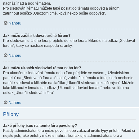
nachází nad a pod tématem.
Pro sledování tématu můžete také poslat do tématu odpověď a přitom
zatrhnout políčko „Upozornit mě, když někdo pošle odpověď“.
Nahoru
Jak můžu začít sledovat určité fórum?
Pro sledování určitého fóra přejděte do toho fóra a klikněte na odkaz „Sledovat
fórum“, který se nachází naspodu stránky.
Nahoru
Jak můžu ukončit sledování témat nebo fór?
Pro ukončení sledování tématu nebo fóra přejděte ve vašem „Uživatelském
panelu“ na „Sledovaná fóra a témata“, zatrhněte témata a fóra, která nechcete
nadále sledovat a klikněte na tlačítko „Ukončit sledování označených“. Můžete
také kliknout v tématu na odkaz „Ukončit sledování tématu“ nebo ve fóru na
odkaz „Ukončit sledování fóra“.
Nahoru
Přílohy
Jaké přílohy jsou na tomto fóru povoleny?
Každý administrátor fóra může povolit nebo zakázat určité typy příloh. Pokud si
nejste jisti, jaké přílohy můžete nahrát, kontaktujte administrátora fóra a