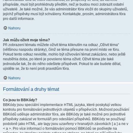
přispíváte, musí být prohlédnuty předtím, než je budou moci zobrazit ostatní
uživatelé. Je také možné, že vás administrátor fóra vložil do skupiny uživatelů,
jejichž příspěvky musí být schváleny. Kontaktujte, prosím, administrátora fóra
pro další informace.
Nahoru
Jak můžu oživit moje téma?
Při zobrazení tématu můžete oživit téma kliknutím na odkaz „Oživit téma“
(většinou naspodu stránky), čímž se téma přesune na první místo ve fóru.
Pokud tento odkaz nevidíte, mohlo být oživování témat zakázáno, nebo ještě
neuběhla doba, po které je povoleno téma oživit. Oživit téma jde také
jednoduše tak, že do něho odešlete příspěvek. Pokud to ale budete dělat,
ujistěte se, že to není proti pravidlům fóra.
Nahoru
Formátování a druhy témat
Co jsou to BBKódy?
BBKódy jsou speciální implementace HTML jazyka, které poskytují velkou
kontrolu pro formátování jednotlivých objektů v příspěvcích. Možnost používání
BBKódů uděluje administrátor fóra, ale BBKódy je také možné pro jednotlivé
příspěvky zakázat ve formuláři pro odesílání příspěvků. BBKódy se používají
podobně jako HTML, ale tagy jsou uzavřeny v hranatých závorkách [ a ] a ne v
< a >. Pro více informací o formátování pomocí BBKódů se podívejte na