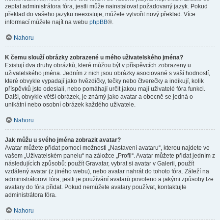
zeptat administrátora fóra, jestli může nainstalovat požadovaný jazyk. Pokud
překlad do vašeho jazyku neexistuje, můžete vytvořit nový překlad. Více
informací můžete najít na webu
phpBB
®.
Nahoru
K čemu slouží obrázky zobrazené u mého uživatelského jména?
Existují dva druhy obrázků, které můžou být v příspěvcích zobrazeny u
uživatelského jména. Jedním z nich jsou obrázky asociované s vaší hodností,
které obvykle vypadají jako hvězdičky, tečky nebo čtverečky a indikují, kolik
příspěvků jste odeslali, nebo pomáhají určit jakou mají uživatelé fóra funkci.
Další, obvykle větší obrázek, je známý jako avatar a obecně se jedná o
unikátní nebo osobní obrázek každého uživatele.
Nahoru
Jak můžu u svého jména zobrazit avatar?
Avatar můžete přidat pomocí možnosti „Nastavení avataru“, kterou najdete ve
vašem „Uživatelském panelu“ na záložce „Profil“. Avatar můžete přidat jedním z
následujících způsobů: použít Gravatar, vybrat si avatar v Galerii, použít
vzdálený avatar (z jiného webu), nebo avatar nahrát do tohoto fóra. Záleží na
administrátorovi fóra, jestli je používání avatarů povoleno a jakými způsoby lze
avatary do fóra přidat. Pokud nemůžete avatary používat, kontaktujte
administrátora fóra.
Nahoru