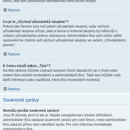
barvu, aby bylo jednodušší identifikovat členy těchto skupin.
Nahoru
Co je to „Výchozí uživatelská skupina“?
Pokud jste členem více než jedné uživatelské skupiny, vaše výchozí
uživatelská skupina určuje, jaká a barva a hodnost skupiny by měla být u
vašeho uživatelského jména zobrazena. Administrátor fóra vám může udělit
oprávnění ke změně vaší výchozí uživatelské skupiny ve vašem „Uživatelském
panelu“.
Nahoru
K čemu slouží odkaz „Tým“?
Na této stránce můžete zobrazit seznam členů starajících se o chod nebo
vedení fóra včetně moderátorů a administrátorů fóra. Také tam můžete najít
další informace jako například, která fóra moderátoři moderují.
Nahoru
Soukromé zprávy
Nemůžu posílat soukromé zprávy!
Jsou tři důvody, proč to tak je. Nejste zaregistrovaní a/nebo přihlášení,
administrátor fóra zakázal soukromé zprávy pro celé fórum, nebo administrátor
fóra zakázal přímo vám odesílání zpráv. Pro více informací kontaktujte
administrátora fóra.