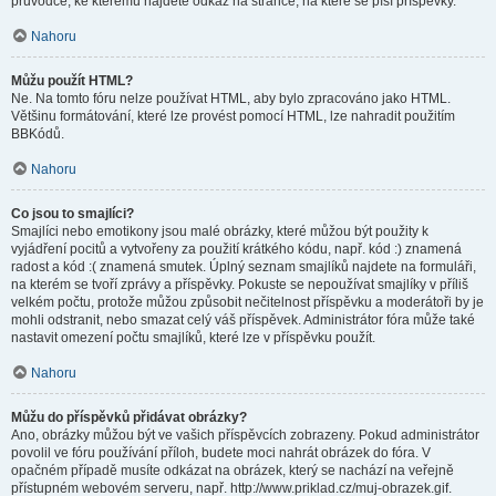
průvodce, ke kterému najdete odkaz na stránce, na které se píší příspěvky.
Nahoru
Můžu použít HTML?
Ne. Na tomto fóru nelze používat HTML, aby bylo zpracováno jako HTML.
Většinu formátování, které lze provést pomocí HTML, lze nahradit použitím
BBKódů.
Nahoru
Co jsou to smajlíci?
Smajlíci nebo emotikony jsou malé obrázky, které můžou být použity k
vyjádření pocitů a vytvořeny za použití krátkého kódu, např. kód :) znamená
radost a kód :( znamená smutek. Úplný seznam smajlíků najdete na formuláři,
na kterém se tvoří zprávy a příspěvky. Pokuste se nepoužívat smajlíky v příliš
velkém počtu, protože můžou způsobit nečitelnost příspěvku a moderátoři by je
mohli odstranit, nebo smazat celý váš příspěvek. Administrátor fóra může také
nastavit omezení počtu smajlíků, které lze v příspěvku použít.
Nahoru
Můžu do příspěvků přidávat obrázky?
Ano, obrázky můžou být ve vašich příspěvcích zobrazeny. Pokud administrátor
povolil ve fóru používání příloh, budete moci nahrát obrázek do fóra. V
opačném případě musíte odkázat na obrázek, který se nachází na veřejně
přístupném webovém serveru, např. http://www.priklad.cz/muj-obrazek.gif.