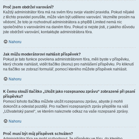
Proč jsem obdržel varování?
Každý administrátor fóra má na svém fóru svoje vlastní pravidla. Pokud nějaké
z těchto pravidel porušíte, může vám být uděleno varování. Vezměte prosím na
vědomí, že toto je rozhodnutí administrátora a phpBB Limited nemá nic
společného s varováními na daném fóru. Pokud si nejste jisti, z jakého důvodu
jste obdrželi varování, kontaktujte administrátora fóra.
Nahoru
Jak můžu moderátorovi nahlásit příspěvek?
Pokud je tato funkce povolena administrátorem fóra, měli byste v příspěvku,
který chcete nahlásit, vidět tlačítko (ikonu) pro nahlášení příspěvku. Po kliknutí
na tlačítko se zobrazí formulář, pomocí kterého můžete příspěvek nahlásit.
Nahoru
K čemu slouží tlačítko „Uložit jako rozepsanou zprávu“ zobrazené při psaní
příspěvku?
Pomocí tohoto tlačítka můžete uložit rozepsanou zprávu, abyste ji mohli
dokončit a odeslat později. Pro načtení rozepsaných zpráv přejděte na váš
„Uživatelský panel“, ve kterém naleznete odkaz na vaše rozepsané zprávy.
Nahoru
Proč musí být můj příspěvek schválen?
Administrátor fóra se mohl rozhodnout, že příspěvky ve fóru, do kterého