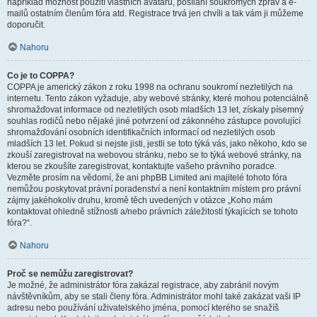
například možnost použití vlastních avatarů, posílání soukromých zpráv a e-
mailů ostatním členům fóra atd. Registrace trvá jen chvíli a tak vám ji můžeme
doporučit.
Nahoru
Co je to COPPA?
COPPA je americký zákon z roku 1998 na ochranu soukromí nezletilých na
internetu. Tento zákon vyžaduje, aby webové stránky, které mohou potenciálně
shromažďovat informace od nezletilých osob mladších 13 let, získaly písemný
souhlas rodičů nebo nějaké jiné potvrzení od zákonného zástupce povolující
shromažďování osobních identifikačních informací od nezletilých osob
mladších 13 let. Pokud si nejste jisti, jestli se toto týká vás, jako někoho, kdo se
zkouší zaregistrovat na webovou stránku, nebo se to týká webové stránky, na
kterou se zkoušíte zaregistrovat, kontaktujte vašeho právního poradce.
Vezměte prosím na vědomí, že ani phpBB Limited ani majitelé tohoto fóra
nemůžou poskytovat právní poradenství a není kontaktním místem pro právní
zájmy jakéhokoliv druhu, kromě těch uvedených v otázce „Koho mám
kontaktovat ohledně stížnosti a/nebo právních záležitostí týkajících se tohoto
fóra?“.
Nahoru
Proč se nemůžu zaregistrovat?
Je možné, že administrátor fóra zakázal registrace, aby zabránil novým
návštěvníkům, aby se stali členy fóra. Administrátor mohl také zakázat vaši IP
adresu nebo používání uživatelského jména, pomocí kterého se snažíš