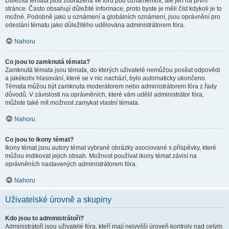
Důležitá témata jsou zobrazena ve fóru pod oznámeními, ale jen na první
stránce. Často obsahují důležité informace, proto byste je měli číst kdykoli je to
možné. Podobně jako u oznámení a globálních oznámení, jsou oprávnění pro
odeslání tématu jako důležitého udělována administrátorem fóra.
Nahoru
Co jsou to zamknutá témata?
Zamknutá témata jsou témata, do kterých uživatelé nemůžou posílat odpovědi
a jakékoliv hlasování, které se v nic nachází, bylo automaticky ukončeno.
Témata můžou být zamknuta moderátorem nebo administrátorem fóra z řady
důvodů. V závislosti na oprávněních, které vám udělil administrátor fóra,
můžete také mít možnost zamykat vlastní témata.
Nahoru
Co jsou to ikony témat?
Ikony témat jsou autory témat vybrané obrázky asociované s příspěvky, které
můžou indikovat jejich obsah. Možnost používat ikony témat závisí na
oprávněních nastavených administrátorem fóra.
Nahoru
Uživatelské úrovně a skupiny
Kdo jsou to administrátoři?
Administrátoři jsou uživatelé fóra, kteří mají nejvyšší úroveň kontroly nad celým