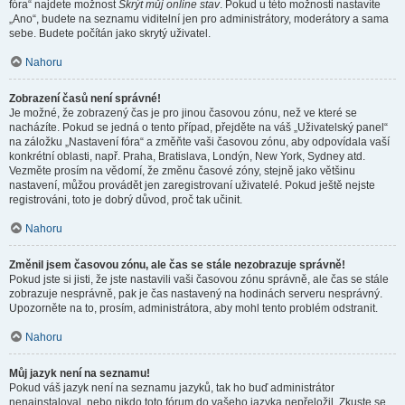
fóra“ najdete možnost
Skrýt můj online stav
. Pokud u této možnosti nastavíte
„Ano“, budete na seznamu viditelní jen pro administrátory, moderátory a sama
sebe. Budete počítán jako skrytý uživatel.
Nahoru
Zobrazení časů není správné!
Je možné, že zobrazený čas je pro jinou časovou zónu, než ve které se
nacházíte. Pokud se jedná o tento případ, přejděte na váš „Uživatelský panel“
na záložku „Nastavení fóra“ a změňte vaši časovou zónu, aby odpovídala vaší
konkrétní oblasti, např. Praha, Bratislava, Londýn, New York, Sydney atd.
Vezměte prosím na vědomí, že změnu časové zóny, stejně jako většinu
nastavení, můžou provádět jen zaregistrovaní uživatelé. Pokud ještě nejste
registrováni, toto je dobrý důvod, proč tak učinit.
Nahoru
Změnil jsem časovou zónu, ale čas se stále nezobrazuje správně!
Pokud jste si jisti, že jste nastavili vaši časovou zónu správně, ale čas se stále
zobrazuje nesprávně, pak je čas nastavený na hodinách serveru nesprávný.
Upozorněte na to, prosím, administrátora, aby mohl tento problém odstranit.
Nahoru
Můj jazyk není na seznamu!
Pokud váš jazyk není na seznamu jazyků, tak ho buď administrátor
nenainstaloval, nebo nikdo toto fórum do vašeho jazyka nepřeložil. Zkuste se