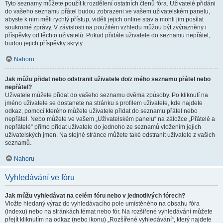
Tyto seznamy můžete použít k rozdělení ostatních členů fóra. Uživatelé přidáni
do vašeho seznamu přátel budou zobrazeni ve vašem uživatelském panelu,
abyste k nim měli rychlý přístup, viděli jejich online stav a mohli jim posílat
soukromé zprávy. V závislosti na použitém vzhledu můžou být zvýrazněny i
příspěvky od těchto uživatelů. Pokud přidáte uživatele do seznamu nepřátel,
budou jejich příspěvky skryty.
Nahoru
Jak můžu přidat nebo odstranit uživatele do/z mého seznamu přátel nebo
nepřátel?
Uživatele můžete přidat do vašeho seznamu dvěma způsoby. Po kliknutí na
jméno uživatele se dostanete na stránku s profilem uživatele, kde najdete
odkaz, pomocí kterého můžete uživatele přidat do seznamu přátel nebo
nepřátel. Nebo můžete ve vašem „Uživatelském panelu“ na záložce „Přátelé a
nepřátelé“ přímo přidat uživatele do jednoho ze seznamů vložením jejich
uživatelských jmen. Na stejné stránce můžete také odstranit uživatele z vašich
seznamů.
Nahoru
Vyhledávání ve fóru
Jak můžu vyhledávat na celém fóru nebo v jednotlivých fórech?
Vložte hledaný výraz do vyhledávacího pole umístěného na obsahu fóra
(indexu) nebo na stránkách témat nebo fór. Na rozšířené vyhledávání můžete
přejít kliknutím na odkaz (nebo ikonu) „Rozšířené vyhledávání“, který najdete