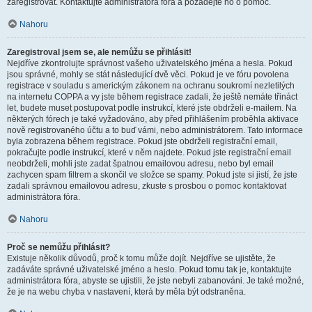
zaregistrovat. Kontaktujte administrátora fóra a požádejte ho o pomoc.
Nahoru
Zaregistroval jsem se, ale nemůžu se přihlásit!
Nejdříve zkontrolujte správnost vašeho uživatelského jména a hesla. Pokud
jsou správné, mohly se stát následující dvě věci. Pokud je ve fóru povolena
registrace v souladu s americkým zákonem na ochranu soukromí nezletilých
na internetu COPPA a vy jste během registrace zadali, že ještě nemáte třináct
let, budete muset postupovat podle instrukcí, které jste obdrželi e-mailem. Na
některých fórech je také vyžadováno, aby před přihlášením proběhla aktivace
nově registrovaného účtu a to buď vámi, nebo administrátorem. Tato informace
byla zobrazena během registrace. Pokud jste obdrželi registrační email,
pokračujte podle instrukcí, které v něm najdete. Pokud jste registrační email
neobdrželi, mohli jste zadat špatnou emailovou adresu, nebo byl email
zachycen spam filtrem a skončil ve složce se spamy. Pokud jste si jistí, že jste
zadali správnou emailovou adresu, zkuste s prosbou o pomoc kontaktovat
administrátora fóra.
Nahoru
Proč se nemůžu přihlásit?
Existuje několik důvodů, proč k tomu může dojít. Nejdříve se ujistěte, že
zadáváte správné uživatelské jméno a heslo. Pokud tomu tak je, kontaktujte
administrátora fóra, abyste se ujistili, že jste nebyli zabanováni. Je také možné,
že je na webu chyba v nastavení, která by měla být odstraněna.