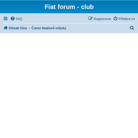
Fiat forum - club
FAQ
Registrovat
Přihlásit se
H
Obsah fóra
Často kladené otázky
l
e
d
a
t