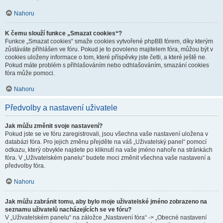
Nahoru
K čemu slouží funkce „Smazat cookies“?
Funkce „Smazat cookies“ smaže cookies vytvořené phpBB fórem, díky kterým
zůstáváte přihlášen ve fóru. Pokud je to povoleno majitelem fóra, můžou být v
cookies uloženy informace o tom, které příspěvky jste četli, a které ještě ne.
Pokud máte problém s přihlašováním nebo odhlašováním, smazání cookies
fóra může pomoci.
Nahoru
Předvolby a nastavení uživatele
Jak můžu změnit svoje nastavení?
Pokud jste se ve fóru zaregistrovali, jsou všechna vaše nastavení uložena v
databázi fóra. Pro jejich změnu přejděte na váš „Uživatelský panel“ pomocí
odkazu, který obvykle najdete po kliknutí na vaše jméno nahoře na stránkách
fóra. V „Uživatelském panelu“ budete moci změnit všechna vaše nastavení a
předvolby fóra.
Nahoru
Jak můžu zabránit tomu, aby bylo moje uživatelské jméno zobrazeno na
seznamu uživatelů nacházejících se ve fóru?
V „Uživatelském panelu“ na záložce „Nastavení fóra“ -> „Obecné nastavení