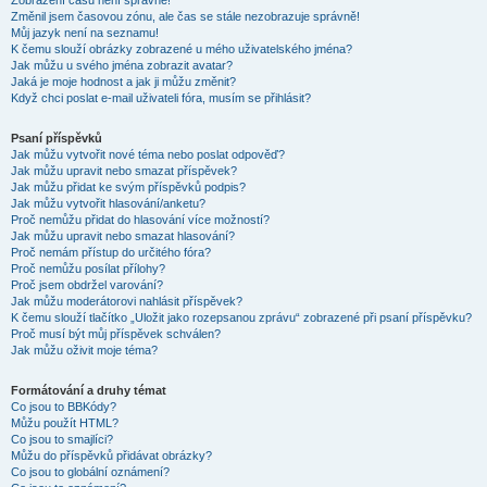
Zobrazení časů není správné!
Změnil jsem časovou zónu, ale čas se stále nezobrazuje správně!
Můj jazyk není na seznamu!
K čemu slouží obrázky zobrazené u mého uživatelského jména?
Jak můžu u svého jména zobrazit avatar?
Jaká je moje hodnost a jak ji můžu změnit?
Když chci poslat e-mail uživateli fóra, musím se přihlásit?
Psaní příspěvků
Jak můžu vytvořit nové téma nebo poslat odpověď?
Jak můžu upravit nebo smazat příspěvek?
Jak můžu přidat ke svým příspěvků podpis?
Jak můžu vytvořit hlasování/anketu?
Proč nemůžu přidat do hlasování více možností?
Jak můžu upravit nebo smazat hlasování?
Proč nemám přístup do určitého fóra?
Proč nemůžu posílat přílohy?
Proč jsem obdržel varování?
Jak můžu moderátorovi nahlásit příspěvek?
K čemu slouží tlačítko „Uložit jako rozepsanou zprávu“ zobrazené při psaní příspěvku?
Proč musí být můj příspěvek schválen?
Jak můžu oživit moje téma?
Formátování a druhy témat
Co jsou to BBKódy?
Můžu použít HTML?
Co jsou to smajlíci?
Můžu do příspěvků přidávat obrázky?
Co jsou to globální oznámení?