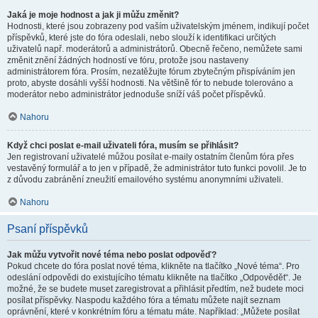
Jaká je moje hodnost a jak ji můžu změnit?
Hodnosti, které jsou zobrazeny pod vaším uživatelským jménem, indikují počet
příspěvků, které jste do fóra odeslali, nebo slouží k identifikaci určitých
uživatelů např. moderátorů a administrátorů. Obecně řečeno, nemůžete sami
změnit znění žádných hodností ve fóru, protože jsou nastaveny
administrátorem fóra. Prosím, nezatěžujte fórum zbytečným přispíváním jen
proto, abyste dosáhli vyšší hodnosti. Na většině fór to nebude tolerováno a
moderátor nebo administrátor jednoduše sníží váš počet příspěvků.
Nahoru
Když chci poslat e-mail uživateli fóra, musím se přihlásit?
Jen registrovaní uživatelé můžou posílat e-maily ostatním členům fóra přes
vestavěný formulář a to jen v případě, že administrátor tuto funkci povolil. Je to
z důvodu zabránění zneužití emailového systému anonymními uživateli.
Nahoru
Psaní příspěvků
Jak můžu vytvořit nové téma nebo poslat odpověď?
Pokud chcete do fóra poslat nové téma, klikněte na tlačítko „Nové téma“. Pro
odeslání odpovědi do existujícího tématu klikněte na tlačítko „Odpovědět“. Je
možné, že se budete muset zaregistrovat a přihlásit předtím, než budete moci
posílat příspěvky. Naspodu každého fóra a tématu můžete najít seznam
oprávnění, které v konkrétním fóru a tématu máte. Například: „Můžete posílat