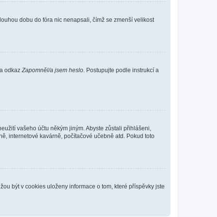
louhou dobu do fóra nic nenapsali, čímž se zmenší velikost
 na odkaz
Zapomněl/a jsem heslo
. Postupujte podle instrukcí a
eužití vašeho účtu někým jiným. Abyste zůstali přihlášeni,
vně, internetové kavárně, počítačové učebně atd. Pokud toto
ou být v cookies uloženy informace o tom, které příspěvky jste