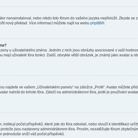
or nenainstaloval, nebo nikdo toto fórum do vašeho jazyka nepřeložil. Zkuste se ze
ořit nový překlad. Více informací můžete najít na webu
phpBB
®.
éna?
azeny u uživatelského jména. Jedním z nich jsou obrázky asociované s vaší hodnost
jakou mají uživatelé fóra funkci. Další, obvykle větší obrázek, je známý jako avatar
ou najdete ve vašem „Uživatelském panelu“ na záložce „Profil“. Avatar můžete přida
vatar nahrát do tohoto fóra. Záleží na administrátorovi fóra, jestli je používání ava
ndikují počet příspěvků, které jste do fóra odeslali, nebo slouží k identifikaci urč
protože jsou nastaveny administrátorem fóra. Prosím, nezatěžujte fórum zbytečným 
or jednoduše sníží váš počet příspěvků.