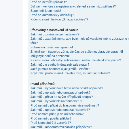
Proč se nemůžu přihlásit?
Byl jsem ve fóru zaregistrovaný, ale teď se nemůžu přihlásit?!
Zapomněl jsem heslo!
Proč se automaticky odhlašuji?
K čemu slouží funkce „Smazat cookies“?
Předvolby a nastavení uživatele
Jak můžu změnit svoje nastavení?
Jak můžu zabránit tomu, aby bylo moje uživatelské jméno zobrazeno 
fóru?
Zobrazení časů není správné!
Změnil jsem časovou zónu, ale čas se stále nezobrazuje správně!
Můj jazyk není na seznamu!
K čemu slouží obrázky zobrazené u mého uživatelského jména?
Jak můžu u svého jména zobrazit avatar?
Jaká je moje hodnost a jak ji můžu změnit?
Když chci poslat e-mail uživateli fóra, musím se přihlásit?
Psaní příspěvků
Jak můžu vytvořit nové téma nebo poslat odpověď?
Jak můžu upravit nebo smazat příspěvek?
Jak můžu přidat ke svým příspěvků podpis?
Jak můžu vytvořit hlasování/anketu?
Proč nemůžu přidat do hlasování více možností?
Jak můžu upravit nebo smazat hlasování?
Proč nemám přístup do určitého fóra?
Proč nemůžu posílat přílohy?
Proč jsem obdržel varování?
Jak můžu moderátorovi nahlásit příspěvek?