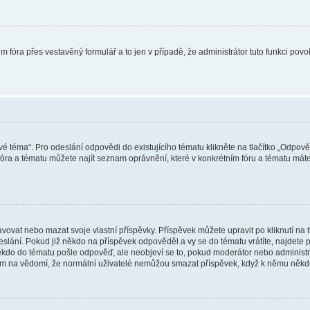
m fóra přes vestavěný formulář a to jen v případě, že administrátor tuto funkci pov
vé téma“. Pro odeslání odpovědi do existujícího tématu klikněte na tlačítko „Odpově
ra a tématu můžete najít seznam oprávnění, které v konkrétním fóru a tématu máte.
vat nebo mazat svoje vlastní příspěvky. Příspěvek můžete upravit po kliknutí na tla
ání. Pokud již někdo na příspěvek odpověděl a vy se do tématu vrátíte, najdete pod
ěkdo do tématu pošle odpověď, ale neobjeví se to, pokud moderátor nebo administr
osím na vědomí, že normální uživatelé nemůžou smazat příspěvek, když k němu něk