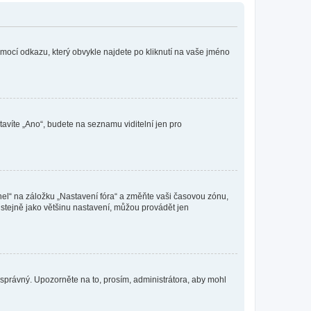
omocí odkazu, který obvykle najdete po kliknutí na vaše jméno
tavíte „Ano“, budete na seznamu viditelní jen pro
nel“ na záložku „Nastavení fóra“ a změňte vaši časovou zónu,
stejně jako většinu nastavení, můžou provádět jen
nesprávný. Upozorněte na to, prosím, administrátora, aby mohl