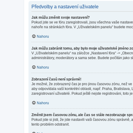
Předvolby a nastavení uživatele
Jak můžu změnit svoje nastavení?
Pokud jste se ve fóru zaregistrovali, jsou všechna vaše nastav
nahoře na stránkách fóra. V „Uživatelském panelu“ budete moc
Nahoru
Jak můžu zabránit tomu, aby bylo moje uživatelské jméno z
V „Uživatelském panelu“ na záložce „Nastavení fóra“ -> „Obec
administrátory, moderátory a sama sebe. Budete počítán jako sk
Nahoru
Zobrazení časů není správné!
Je možné, že zobrazený čas je pro jinou časovou zónu, než ve k
aby odpovídala vaší konkrétní oblasti, např. Praha, Bratislav
zaregistrovaní uživatelé. Pokud ještě nejste registrováni, toto je
Nahoru
Změnil jsem časovou zónu, ale čas se stále nezobrazuje sp
Pokud jste si jisti, že jste nastavili vaši časovou zónu správn
tento problém odstranit.