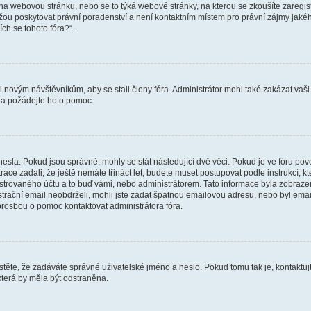
vat na webovou stránku, nebo se to týká webové stránky, na kterou se zkoušíte zareg
ůžou poskytovat právní poradenství a není kontaktním místem pro právní zájmy ja
ích se tohoto fóra?“.
il novým návštěvníkům, aby se stali členy fóra. Administrátor mohl také zakázat va
a a požádejte ho o pomoc.
hesla. Pokud jsou správné, mohly se stát následující dvě věci. Pokud je ve fóru 
ace zadali, že ještě nemáte třináct let, budete muset postupovat podle instrukcí, kt
trovaného účtu a to buď vámi, nebo administrátorem. Tato informace byla zobrazena
gistrační email neobdrželi, mohli jste zadat špatnou emailovou adresu, nebo byl em
s prosbou o pomoc kontaktovat administrátora fóra.
těte, že zadáváte správné uživatelské jméno a heslo. Pokud tomu tak je, kontaktujte a
terá by měla být odstraněna.