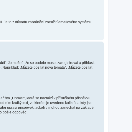
olil. Je to z důvodu zabránění zneužití emailového systému
dět“. Je možné, že se budete muset zaregistrovat a přihlásit
 Například: „Můžete posílat nová témata“, „Můžete posílat
čítko „Upravit“, které se nachází v příslušném příspěvku.
 ním krátký text, ve kterém je uvedeno kolikrát a kdy jste
átor upraví příspěvek, ačkoli ti mohou zanechat na základě
do pošle odpověď.