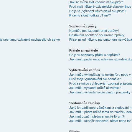
Jak se můžu stát vedoucím skupiny?
Proč mají některé uživatelské skupiny jinou
Co je to „Výchozí uživatelská skupina“?
K čemu slouží odkaz „Tým“?
Soukromé zprávy
Nemůžu posílat soukromé zprávy!
Dostávám nechtěné soukromé zprávy!
na seznamu uživatelů nacházejících se ve
Přišel mi od někoho na tomto fóru nevyžáda
Přátelé a nepřátelé
Co jsou seznamy přátel a nepřátel?
Jak můžu přidat nebo odstranit uživatele d
Vyhledávání ve fóru
Jak můžu vyhledávat na celém fóru nebo v 
Proč moje vyhledávání nic nenašlo?
Proč se mi po vyhledávání zobrazí prázdná
Jak můžu vyhledat určité uživatele?
Jak můžu vyhledat svoje vlastní příspěvky
Sledování a záložky
Jaký je rozdíl mezi záložkami a sledováním
Jak můžu přidat určité téma do záložek neb
Jak můžu začít sledovat určité fórum?
Jak můžu ukončit sledování témat nebo fór
Přílohy