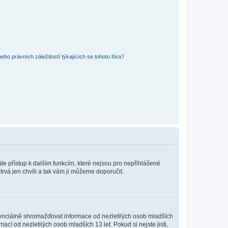
bo právních záležitostí týkajících se tohoto fóra?
káte přístup k dalším funkcím, které nejsou pro nepřihlášené
trvá jen chvíli a tak vám ji můžeme doporučit.
enciálně shromažďovat informace od nezletilých osob mladších
í od nezletilých osob mladších 13 let. Pokud si nejste jisti,