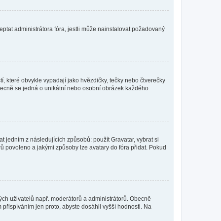
ptat administrátora fóra, jestli může nainstalovat požadovaný
í, které obvykle vypadají jako hvězdičky, tečky nebo čtverečky
 a obecně se jedná o unikátní nebo osobní obrázek každého
t jedním z následujících způsobů: použít Gravatar, vybrat si
tarů povoleno a jakými způsoby lze avatary do fóra přidat. Pokud
itých uživatelů např. moderátorů a administrátorů. Obecně
přispíváním jen proto, abyste dosáhli vyšší hodnosti. Na