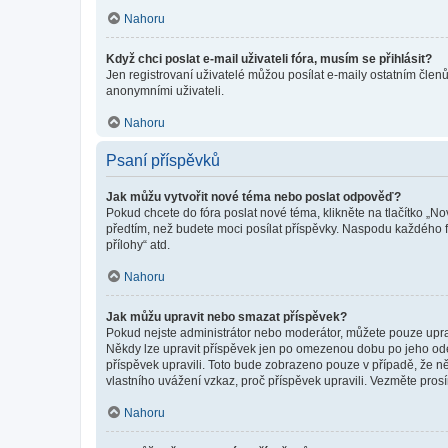
Nahoru
Když chci poslat e-mail uživateli fóra, musím se přihlásit?
Jen registrovaní uživatelé můžou posílat e-maily ostatním členů
anonymními uživateli.
Nahoru
Psaní příspěvků
Jak můžu vytvořit nové téma nebo poslat odpověď?
Pokud chcete do fóra poslat nové téma, klikněte na tlačítko „No
předtím, než budete moci posílat příspěvky. Naspodu každého fó
přílohy“ atd.
Nahoru
Jak můžu upravit nebo smazat příspěvek?
Pokud nejste administrátor nebo moderátor, můžete pouze upravo
Někdy lze upravit příspěvek jen po omezenou dobu po jeho odesl
příspěvek upravili. Toto bude zobrazeno pouze v případě, že n
vlastního uvážení vzkaz, proč příspěvek upravili. Vezměte pr
Nahoru