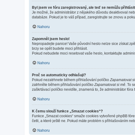
Byl jsem ve fóru zaregistrovaný, ale teď se nemůžu přihlásit
Je možné, že administrátor z nějakého důvodu deaktivoval nebo 
databáze. Pokud je to váš případ, zaregistrujte se znovu a pokus
Nahoru
Zapomněl jsem heslo!
Nepropadejte panice! Vaše původní heslo nelze sice získat zpě
brzy se opět budete moci přihlásit.
Pokud nebudete moci resetovat vaše heslo, kontaktujte administ
Nahoru
Proč se automaticky odhlašuji?
Pokud nezatrhnete během přihlašování políčko
Zapamatovat s
zatrhněte během přihlašování políčko
Zapamatovat si mě
. To 
zaškrtávací políčko nevidíte, znamená to, že administrátor fóra 
Nahoru
K čemu slouží funkce „Smazat cookies“?
Funkce „Smazat cookies“ smaže cookies vytvořené phpBB fórem, 
četli, a které ještě ne. Pokud máte problém s přihlašováním 
Nahoru