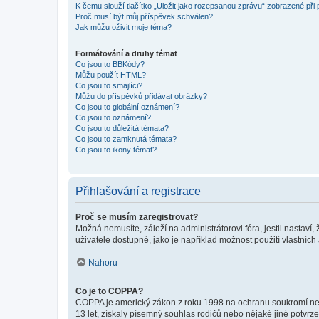
K čemu slouží tlačítko „Uložit jako rozepsanou zprávu“ zobrazené při
Proč musí být můj příspěvek schválen?
Jak můžu oživit moje téma?
Formátování a druhy témat
Co jsou to BBKódy?
Můžu použít HTML?
Co jsou to smajlíci?
Můžu do příspěvků přidávat obrázky?
Co jsou to globální oznámení?
Co jsou to oznámení?
Co jsou to důležitá témata?
Co jsou to zamknutá témata?
Co jsou to ikony témat?
Přihlašování a registrace
Proč se musím zaregistrovat?
Možná nemusíte, záleží na administrátorovi fóra, jestli nastaví,
uživatele dostupné, jako je například možnost použití vlastních
Nahoru
Co je to COPPA?
COPPA je americký zákon z roku 1998 na ochranu soukromí nezl
13 let, získaly písemný souhlas rodičů nebo nějaké jiné potvrze