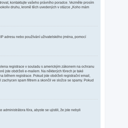
istrovat, kontaktujte vašeho právního poradce. Vezměte prosím
kéhokoliv druhu, kromě těch uvedených v otázce „Koho mám
ši IP adresu nebo používání uživatelského jména, pomocí
povolena registrace v souladu s americkým zákonem na ochranu
eré jste obdrželi e-mailem. Na některých fórech je také
 během registrace. Pokud jste obdrželi registrační email,
ail zachycen spam filtrem a skončil ve složce se spamy. Pokud
dministrátora fóra, abyste se ujistili, že jste nebyli