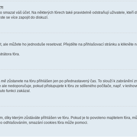
?!
smazal váš účet. Na některých fórech také pravidelně odstraňují uživatele, kteří d
te se více zapojit do diskuzí.
t, ale můžete ho jednoduše resetovat. Přejděte na přihlašovací stránku a klikněte
rátora fóra.
i mě
zůstanete na fóru přihlášen jen po přednastavený čas. To slouží k zabránění zn
se ale nedoporučuje, pokud přistupujete k fóru ze sdíleného počítače, např. v kniho
tuto funkci zakázal.
díky kterým zůstáváte přihlášen ve fóru. Pokud je to povoleno majitelem fóra, můž
nebo odhlašováním, smazání cookies fóra může pomoci.