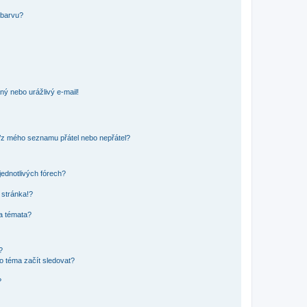
 barvu?
ný nebo urážlivý e-mail!
o/z mého seznamu přátel nebo nepřátel?
jednotlivých fórech?
 stránka!?
 a témata?
?
o téma začít sledovat?
?