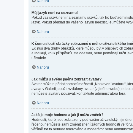
Nahoru
Můj jazyk není na seznamu!
Pokud váš jazyk není na seznamu jazyků, tak ho buď administrát
jazyk. Pokud překlad do vašeho jazyku neexistuje, můžete vytv
Nahoru
K čemu slouží obrázky zobrazené u mého uživatelského jm
Existují dva druhy obrázků, které můžou být v příspěvcích zobr
a indikují, kolik příspěvků jste odeslali, nebo pomáhají určit 
uživatele.
Nahoru
Jak můžu u svého jména zobrazit avatar?
Avatar můžete přidat pomocí možnosti „Nastavení avataru“, kter
avatar v Galerii, použít vzdálený avatar (z jiného webu), nebo a
nemůžete avatary používat, kontaktujte administrátora fóra.
Nahoru
Jaká je moje hodnost a jak ji můžu změnit?
Hodnosti, které jsou zobrazeny pod vaším uživatelským jménem, i
řečeno, nemůžete sami změnit znění žádných hodností ve fóru, 
většině fór to nebude tolerováno a moderátor nebo administrát