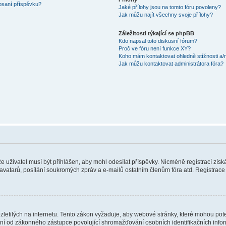
 psaní příspěvku?
Jaké přílohy jsou na tomto fóru povoleny?
Jak můžu najít všechny svoje přílohy?
Záležitosti týkající se phpBB
Kdo napsal toto diskusní fórum?
Proč ve fóru není funkce XY?
Koho mám kontaktovat ohledně stížnosti a/ne
Jak můžu kontaktovat administrátora fóra?
 že uživatel musí být přihlášen, aby mohl odesílat příspěvky. Nicméně registrací zís
 avatarů, posílání soukromých zpráv a e-mailů ostatním členům fóra atd. Registrace 
etilých na internetu. Tento zákon vyžaduje, aby webové stránky, které mohou pot
ní od zákonného zástupce povolující shromažďování osobních identifikačních informac