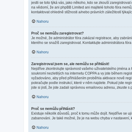
jestli se toto týká vás, jako někoho, kdo se zkouší zaregistro
na vědomí, že ani phpBB Limited ani majitelé tohoto fóra nem
kontaktovat ohledně stížnosti a/nebo právních záležitostí týkajíc
Nahoru
Proč se nemůžu zaregistrovat?
Je možné, že administrátor fóra zakázal registrace, aby zabrán
kterého se snažíš zaregistrovat. Kontaktujte administrátora fór
Nahoru
Zaregistroval jsem se, ale nemůžu se přihlásit!
Nejdříve zkontrolujte správnost vašeho uživatelského jména a 
soukromí nezletilých na internetu COPPA a vy jste během registr
vyžadováno, aby před přihlášením proběhla aktivace nově regis
pokračujte podle instrukcí, které v něm najdete. Pokud jste re
jste si jistí, že jste zadali správnou emailovou adresu, zkuste 
Nahoru
Proč se nemůžu přihlásit?
Existuje několik důvodů, proč k tomu může dojít. Nejdříve se ujis
zabanováni. Je také možné, že je na webu chyba v nastavení, k
Nahoru