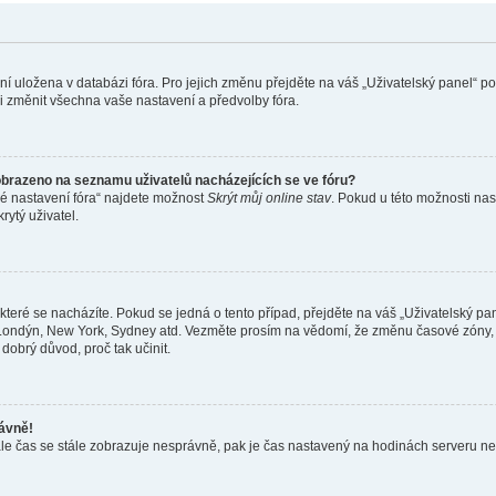
ení uložena v databázi fóra. Pro jejich změnu přejděte na váš „Uživatelský panel“ p
i změnit všechna vaše nastavení a předvolby fóra.
obrazeno na seznamu uživatelů nacházejících se ve fóru?
né nastavení fóra“ najdete možnost
Skrýt můj online stav
. Pokud u této možnosti nas
rytý uživatel.
teré se nacházíte. Pokud se jedná o tento případ, přejděte na váš „Uživatelský pa
a, Londýn, New York, Sydney atd. Vezměte prosím na vědomí, že změnu časové zóny, 
 dobrý důvod, proč tak učinit.
rávně!
ě, ale čas se stále zobrazuje nesprávně, pak je čas nastavený na hodinách serveru 