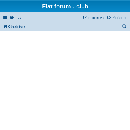
Fiat forum - club
FAQ
Registrovat
Přihlásit se
H
Obsah fóra
l
e
d
a
t