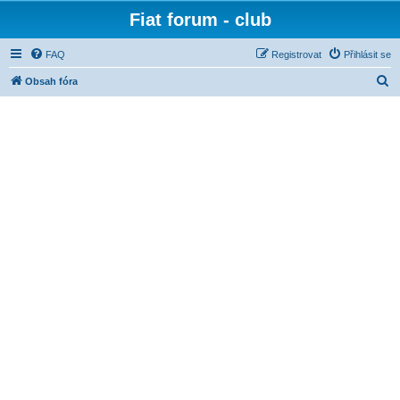
Fiat forum - club
FAQ
Registrovat
Přihlásit se
H
Obsah fóra
l
e
d
a
t