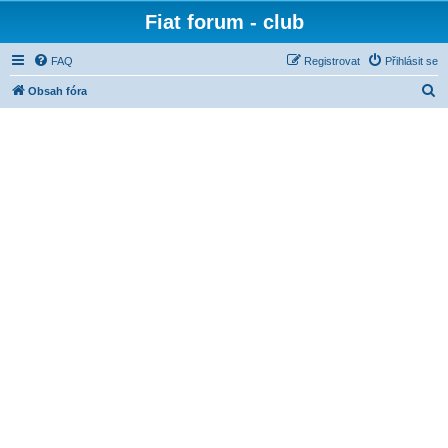
Fiat forum - club
FAQ
Registrovat
Přihlásit se
H
Obsah fóra
l
e
d
a
t