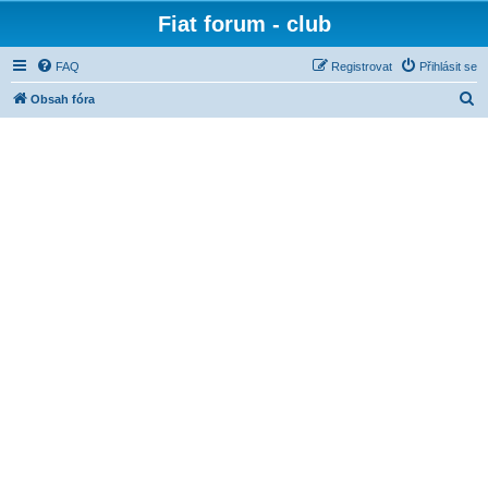
Fiat forum - club
FAQ
Registrovat
Přihlásit se
H
Obsah fóra
l
e
d
a
t