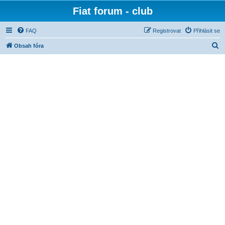
Fiat forum - club
FAQ
Registrovat
Přihlásit se
H
Obsah fóra
l
e
d
a
t