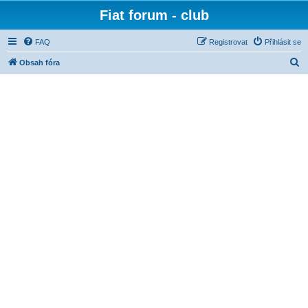
Fiat forum - club
FAQ
Registrovat
Přihlásit se
H
Obsah fóra
l
e
d
a
t