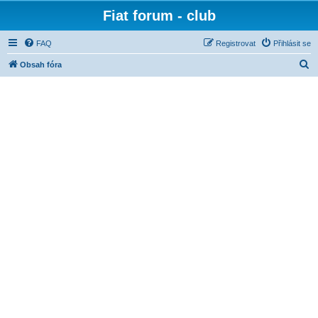
Fiat forum - club
FAQ
Registrovat
Přihlásit se
H
Obsah fóra
l
e
d
a
t