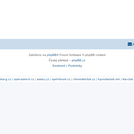
Založeno na
phpBB
® Forum Software © phpBB Limited
Český překlad –
phpBB.cz
Soukromí
|
Podmínky
stra-g.cz
|
opel-astra-h.cz
|
astra-j.cz
|
opel-forum.cz
|
chevroletclub.cz
|
hyundaiclub.net
|
kia-club