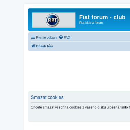
Fiat forum - club
Fiat klub a forum.
Rychlé odkazy
FAQ
Obsah fóra
Smazat cookies
Chcete smazat všechna cookies z vašeho disku uložená tímto 