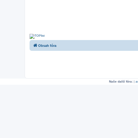
Obsah fóra
Naše další fóra:
|
a