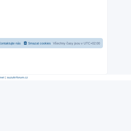
Kontaktujte nás
Smazat cookies
Všechny časy jsou v
UTC+02:00
.net
|
suzuki-forum.cz