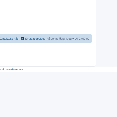
Kontaktujte nás
Smazat cookies
Všechny časy jsou v
UTC+02:00
.net
|
suzuki-forum.cz