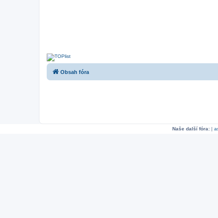
Obsah fóra
Naše další fóra:
|
a