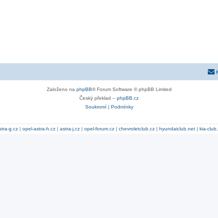
Založeno na
phpBB
® Forum Software © phpBB Limited
Český překlad –
phpBB.cz
Soukromí
|
Podmínky
stra-g.cz
|
opel-astra-h.cz
|
astra-j.cz
|
opel-forum.cz
|
chevroletclub.cz
|
hyundaiclub.net
|
kia-club