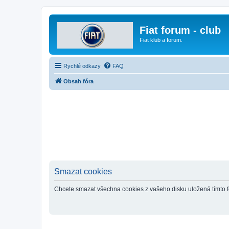
Fiat forum - club
Fiat klub a forum.
Rychlé odkazy
FAQ
Obsah fóra
Smazat cookies
Chcete smazat všechna cookies z vašeho disku uložená tímto 