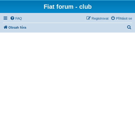
Fiat forum - club
FAQ
Registrovat
Přihlásit se
H
Obsah fóra
l
e
d
a
t