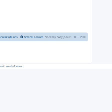
Kontaktujte nás
Smazat cookies
Všechny časy jsou v
UTC+02:00
.net
|
suzuki-forum.cz