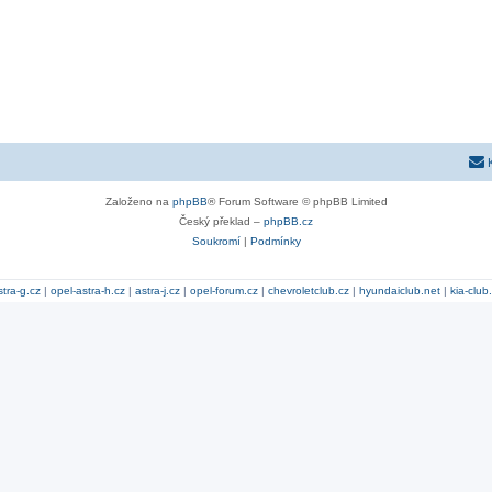
Založeno na
phpBB
® Forum Software © phpBB Limited
Český překlad –
phpBB.cz
Soukromí
|
Podmínky
stra-g.cz
|
opel-astra-h.cz
|
astra-j.cz
|
opel-forum.cz
|
chevroletclub.cz
|
hyundaiclub.net
|
kia-club