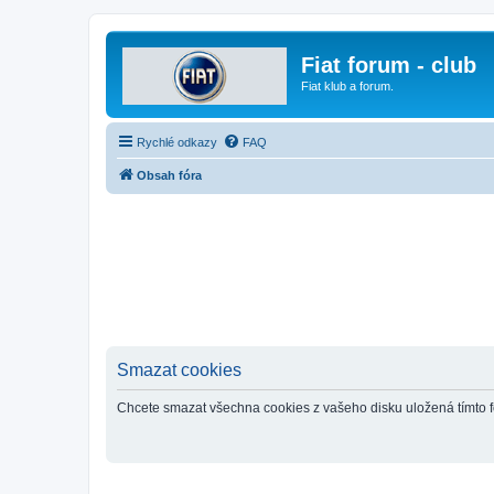
Fiat forum - club
Fiat klub a forum.
Rychlé odkazy
FAQ
Obsah fóra
Smazat cookies
Chcete smazat všechna cookies z vašeho disku uložená tímto 