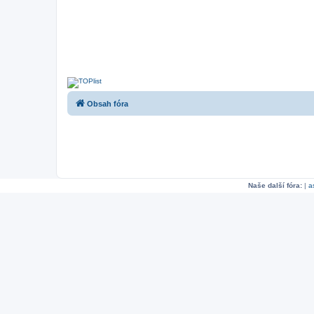
Obsah fóra
Naše další fóra:
|
a