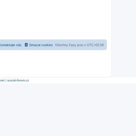
Kontaktujte nás
Smazat cookies
Všechny časy jsou v
UTC+02:00
.net
|
suzuki-forum.cz