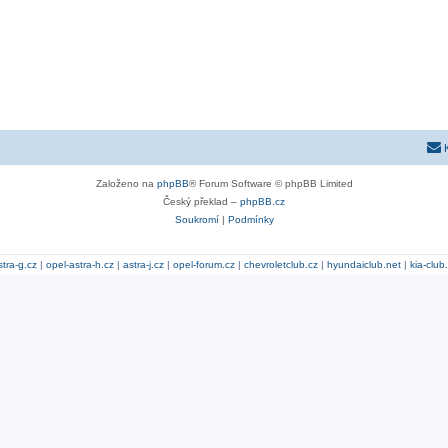
Založeno na
phpBB
® Forum Software © phpBB Limited
Český překlad –
phpBB.cz
Soukromí
|
Podmínky
stra-g.cz
|
opel-astra-h.cz
|
astra-j.cz
|
opel-forum.cz
|
chevroletclub.cz
|
hyundaiclub.net
|
kia-club