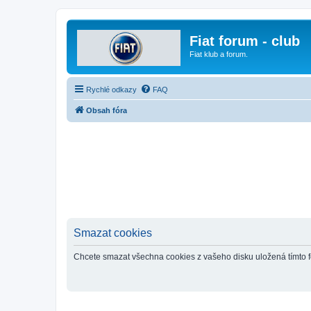
Fiat forum - club
Fiat klub a forum.
Rychlé odkazy
FAQ
Obsah fóra
Smazat cookies
Chcete smazat všechna cookies z vašeho disku uložená tímto 