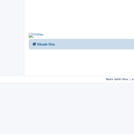
Obsah fóra
Naše další fóra:
|
a