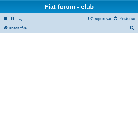
Fiat forum - club
FAQ
Registrovat
Přihlásit se
H
Obsah fóra
l
e
d
a
t