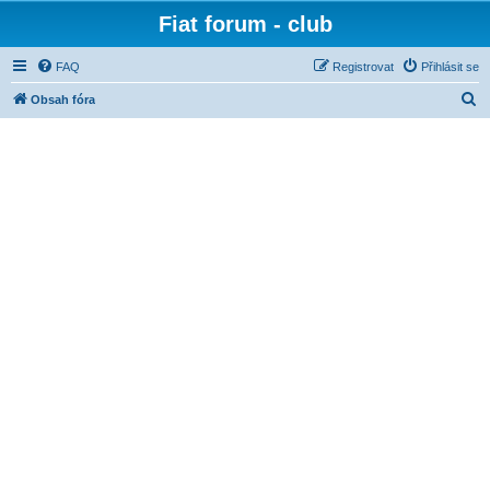
Fiat forum - club
FAQ
Registrovat
Přihlásit se
H
Obsah fóra
l
e
d
a
t