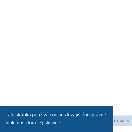
Tato stránka používá cookies k zajištění správné
Obsah fóra
Všechny časy jsou v
UTC+02:00
funkčnosti fóra.
Zjistit více
Založeno na
phpBB
® Forum Software © phpBB Limited