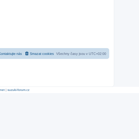
Kontaktujte nás
Smazat cookies
Všechny časy jsou v
UTC+02:00
.net
|
suzuki-forum.cz