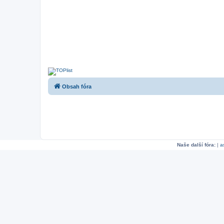
Obsah fóra
Naše další fóra:
|
a