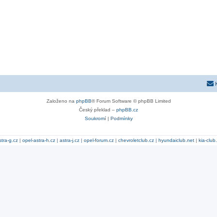
Založeno na
phpBB
® Forum Software © phpBB Limited
Český překlad –
phpBB.cz
Soukromí
|
Podmínky
stra-g.cz
|
opel-astra-h.cz
|
astra-j.cz
|
opel-forum.cz
|
chevroletclub.cz
|
hyundaiclub.net
|
kia-club