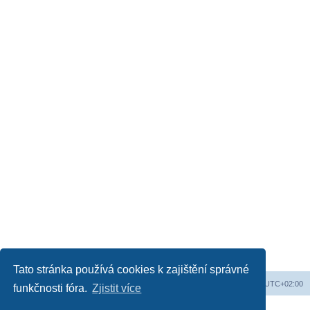
Tato stránka používá cookies k zajištění správné
Obsah fóra
Všechny časy jsou v
UTC+02:00
funkčnosti fóra.
Zjistit více
Založeno na
phpBB
® Forum Software © phpBB Limited