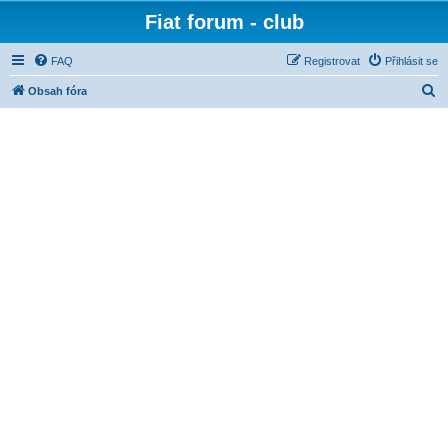
Fiat forum - club
FAQ
Registrovat
Přihlásit se
H
Obsah fóra
l
e
d
a
t