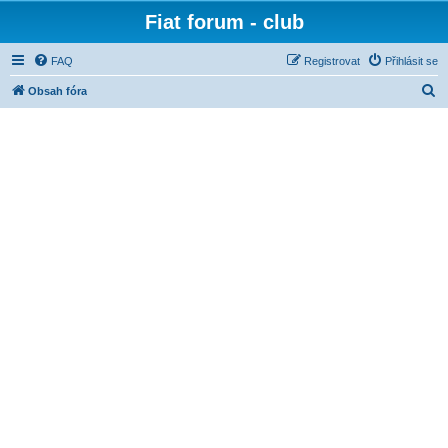
Fiat forum - club
FAQ
Registrovat
Přihlásit se
H
Obsah fóra
l
e
d
a
t