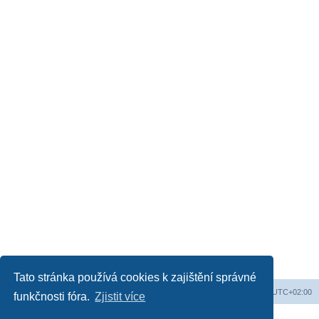
Tato stránka používá cookies k zajištění správné
Obsah fóra
Všechny časy jsou v
UTC+02:00
funkčnosti fóra.
Zjistit více
Založeno na
phpBB
® Forum Software © phpBB Limited