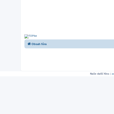
Obsah fóra
Naše další fóra:
|
a