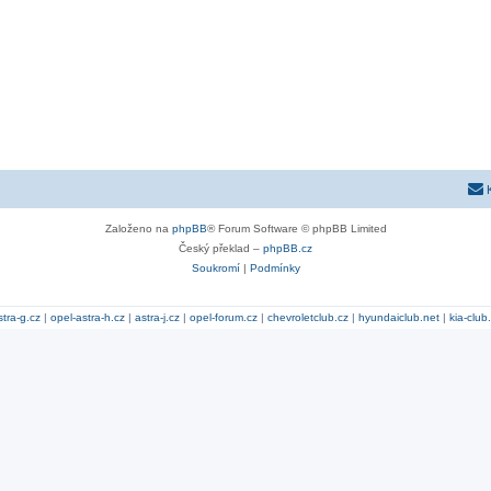
Založeno na
phpBB
® Forum Software © phpBB Limited
Český překlad –
phpBB.cz
Soukromí
|
Podmínky
stra-g.cz
|
opel-astra-h.cz
|
astra-j.cz
|
opel-forum.cz
|
chevroletclub.cz
|
hyundaiclub.net
|
kia-club