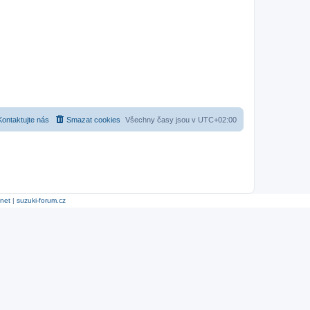
Kontaktujte nás
Smazat cookies
Všechny časy jsou v
UTC+02:00
.net
|
suzuki-forum.cz