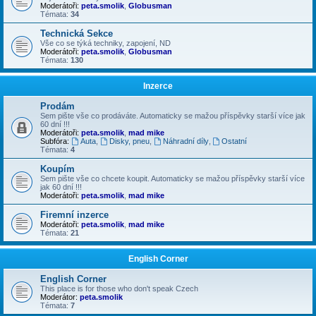
Moderátoři:
peta.smolik
,
Globusman
Témata:
34
Technická Sekce
Vše co se týká techniky, zapojení, ND
Moderátoři:
peta.smolik
,
Globusman
Témata:
130
Inzerce
Prodám
Sem pište vše co prodáváte. Automaticky se mažou příspěvky starší více jak
60 dní !!!
Moderátoři:
peta.smolik
,
mad mike
Subfóra:
Auta
,
Disky, pneu
,
Náhradní díly
,
Ostatní
Témata:
4
Koupím
Sem pište vše co chcete koupit. Automaticky se mažou příspěvky starší více
jak 60 dní !!!
Moderátoři:
peta.smolik
,
mad mike
Firemní inzerce
Moderátoři:
peta.smolik
,
mad mike
Témata:
21
English Corner
English Corner
This place is for those who don't speak Czech
Moderátor:
peta.smolik
Témata:
7