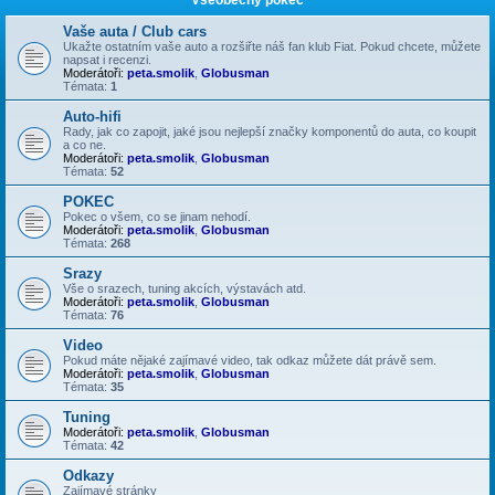
Vaše auta / Club cars
Ukažte ostatním vaše auto a rozšiřte náš fan klub Fiat. Pokud chcete, můžete
napsat i recenzi.
Moderátoři:
peta.smolik
,
Globusman
Témata:
1
Auto-hifi
Rady, jak co zapojit, jaké jsou nejlepší značky komponentů do auta, co koupit
a co ne.
Moderátoři:
peta.smolik
,
Globusman
Témata:
52
POKEC
Pokec o všem, co se jinam nehodí.
Moderátoři:
peta.smolik
,
Globusman
Témata:
268
Srazy
Vše o srazech, tuning akcích, výstavách atd.
Moderátoři:
peta.smolik
,
Globusman
Témata:
76
Video
Pokud máte nějaké zajímavé video, tak odkaz můžete dát právě sem.
Moderátoři:
peta.smolik
,
Globusman
Témata:
35
Tuning
Moderátoři:
peta.smolik
,
Globusman
Témata:
42
Odkazy
Zajímavé stránky