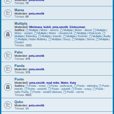
Témata:
78
Marea
Moderátor:
peta.smolik
Témata:
68
Multipla
Moderátoři:
Minimaxa
,
kubiii
,
peta.smolik
,
Globusman
Subfóra:
Multipla | Motor - benzín
,
Multipla | Motor - diesel
,
Multipla |
Motor - ostatní
,
Multipla | Motor - všeobecně
,
Multipla | Podvozek
,
Multipla | Elektrika
,
Multipla | Interiér
,
Multipla | Exteriér
,
Multipla | Audio
,
Multipla | Naše Multinky
,
Multipla | Srazy
,
Multipla | Servis
,
Multipla |
Ostatní
Témata:
1022
Palio
Moderátor:
peta.smolik
Témata:
478
Panda
Moderátor:
peta.smolik
Témata:
378
Punto
Moderátoři:
peta.smolik
,
mad mike
,
Matto
,
Katy
Subfóra:
Punto - motor
,
Punto - podvozek
,
Punto - elektrika
,
Punto -
interiér
,
Punto - exteriér
,
Punto - autohifi
,
Punto - srazy
,
Punto -
naše Punta
,
Punto - ostatní diskuse
,
Punto - servis
Témata:
6921
Qubo
Moderátor:
peta.smolik
Témata:
14