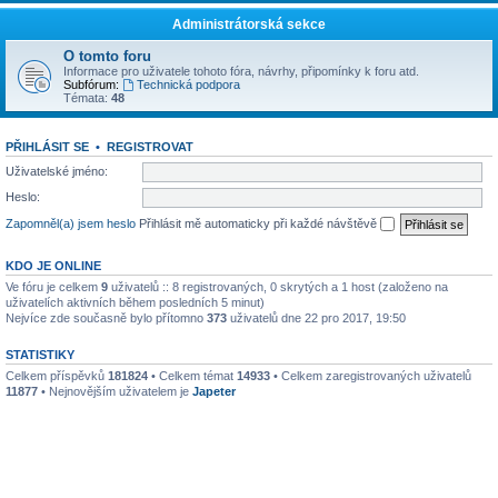
Administrátorská sekce
O tomto foru
Informace pro uživatele tohoto fóra, návrhy, připomínky k foru atd.
Subfórum:
Technická podpora
Témata:
48
PŘIHLÁSIT SE
•
REGISTROVAT
Uživatelské jméno:
Heslo:
Zapomněl(a) jsem heslo
Přihlásit mě automaticky při každé návštěvě
KDO JE ONLINE
Ve fóru je celkem
9
uživatelů :: 8 registrovaných, 0 skrytých a 1 host (založeno na
uživatelích aktivních během posledních 5 minut)
Nejvíce zde současně bylo přítomno
373
uživatelů dne 22 pro 2017, 19:50
STATISTIKY
Celkem příspěvků
181824
• Celkem témat
14933
• Celkem zaregistrovaných uživatelů
11877
• Nejnovějším uživatelem je
Japeter