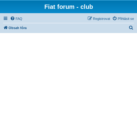
Fiat forum - club
FAQ
Registrovat
Přihlásit se
H
Obsah fóra
l
e
d
a
t