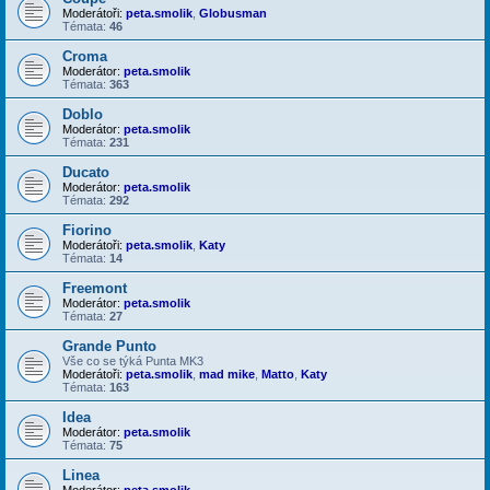
Moderátoři:
peta.smolik
,
Globusman
Témata:
46
Croma
Moderátor:
peta.smolik
Témata:
363
Doblo
Moderátor:
peta.smolik
Témata:
231
Ducato
Moderátor:
peta.smolik
Témata:
292
Fiorino
Moderátoři:
peta.smolik
,
Katy
Témata:
14
Freemont
Moderátor:
peta.smolik
Témata:
27
Grande Punto
Vše co se týká Punta MK3
Moderátoři:
peta.smolik
,
mad mike
,
Matto
,
Katy
Témata:
163
Idea
Moderátor:
peta.smolik
Témata:
75
Linea
Moderátor:
peta.smolik