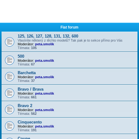
Fiat forum
125, 126, 127, 128, 131, 132, 600
Vlastníte některý z těchto modelů? Tak pak je to sekce přímo pro Vás
Moderátor:
peta.smolik
Témata:
105
500
Moderátor:
peta.smolik
Témata:
67
Barchetta
Moderátor:
peta.smolik
Témata:
37
Bravo / Brava
Moderátor:
peta.smolik
Témata:
661
Bravo 2
Moderátor:
peta.smolik
Témata:
562
Cinquecento
Moderátor:
peta.smolik
Témata:
191
Coupe