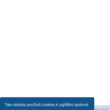
Tato stránka používá cookies k zajištění správné
Obsah fóra
Všechny časy jsou v
UTC+02:00