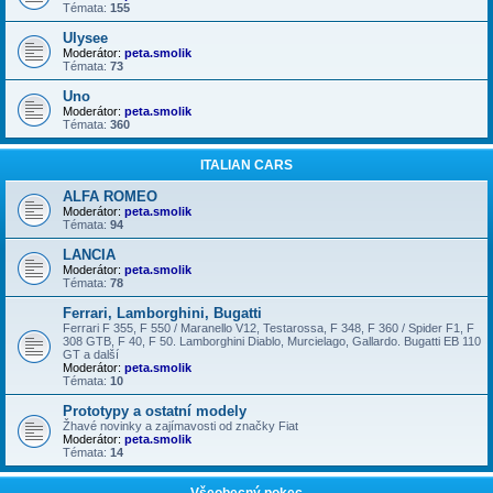
Témata:
155
Ulysee
Moderátor:
peta.smolik
Témata:
73
Uno
Moderátor:
peta.smolik
Témata:
360
ITALIAN CARS
ALFA ROMEO
Moderátor:
peta.smolik
Témata:
94
LANCIA
Moderátor:
peta.smolik
Témata:
78
Ferrari, Lamborghini, Bugatti
Ferrari F 355, F 550 / Maranello V12, Testarossa, F 348, F 360 / Spider F1, F
308 GTB, F 40, F 50. Lamborghini Diablo, Murcielago, Gallardo. Bugatti EB 110
GT a další
Moderátor:
peta.smolik
Témata:
10
Prototypy a ostatní modely
Žhavé novinky a zajímavosti od značky Fiat
Moderátor:
peta.smolik
Témata:
14
Všeobecný pokec