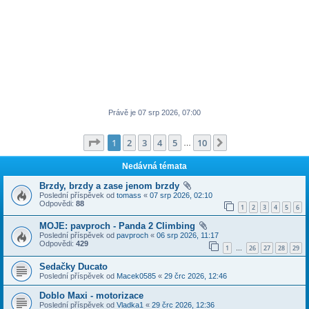
Právě je 07 srp 2026, 07:00
Stránka
1
z
10
1
2
3
4
5
10
Další
…
Nedávná témata
Brzdy, brzdy a zase jenom brzdy
Poslední příspěvek od
tomass
«
07 srp 2026, 02:10
Odpovědi:
88
1
2
3
4
5
6
MOJE: pavproch - Panda 2 Climbing
Poslední příspěvek od
pavproch
«
06 srp 2026, 11:17
Odpovědi:
429
1
26
27
28
29
…
Sedačky Ducato
Poslední příspěvek od
Macek0585
«
29 črc 2026, 12:46
Doblo Maxi - motorizace
Poslední příspěvek od
Vladka1
«
29 črc 2026, 12:36