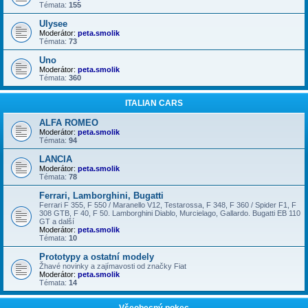
Témata:
155
Ulysee
Moderátor:
peta.smolik
Témata:
73
Uno
Moderátor:
peta.smolik
Témata:
360
ITALIAN CARS
ALFA ROMEO
Moderátor:
peta.smolik
Témata:
94
LANCIA
Moderátor:
peta.smolik
Témata:
78
Ferrari, Lamborghini, Bugatti
Ferrari F 355, F 550 / Maranello V12, Testarossa, F 348, F 360 / Spider F1, F
308 GTB, F 40, F 50. Lamborghini Diablo, Murcielago, Gallardo. Bugatti EB 110
GT a další
Moderátor:
peta.smolik
Témata:
10
Prototypy a ostatní modely
Žhavé novinky a zajímavosti od značky Fiat
Moderátor:
peta.smolik
Témata:
14
Všeobecný pokec