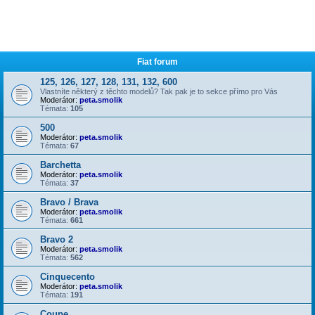
Fiat forum
125, 126, 127, 128, 131, 132, 600
Vlastníte některý z těchto modelů? Tak pak je to sekce přímo pro Vás
Moderátor:
peta.smolik
Témata:
105
500
Moderátor:
peta.smolik
Témata:
67
Barchetta
Moderátor:
peta.smolik
Témata:
37
Bravo / Brava
Moderátor:
peta.smolik
Témata:
661
Bravo 2
Moderátor:
peta.smolik
Témata:
562
Cinquecento
Moderátor:
peta.smolik
Témata:
191
Coupe