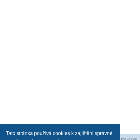
Tato stránka používá cookies k zajištění správné
Obsah fóra
Všechny časy jsou v
UTC+02:00