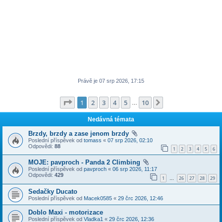
Právě je 07 srp 2026, 17:15
Stránka
1
z
10
1
2
3
4
5
10
Další
…
Nedávná témata
Brzdy, brzdy a zase jenom brzdy
Poslední příspěvek od
tomass
«
07 srp 2026, 02:10
Odpovědi:
88
1
2
3
4
5
6
MOJE: pavproch - Panda 2 Climbing
Poslední příspěvek od
pavproch
«
06 srp 2026, 11:17
Odpovědi:
429
1
26
27
28
29
…
Sedačky Ducato
Poslední příspěvek od
Macek0585
«
29 črc 2026, 12:46
Doblo Maxi - motorizace
Poslední příspěvek od
Vladka1
«
29 črc 2026, 12:36