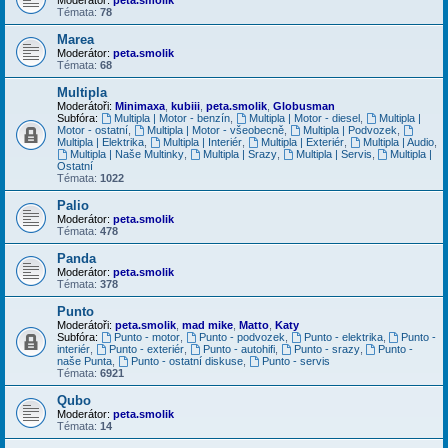
Témata:
78
Marea
Moderátor:
peta.smolik
Témata:
68
Multipla
Moderátoři:
Minimaxa
,
kubiii
,
peta.smolik
,
Globusman
Subfóra:
Multipla | Motor - benzín
,
Multipla | Motor - diesel
,
Multipla |
Motor - ostatní
,
Multipla | Motor - všeobecně
,
Multipla | Podvozek
,
Multipla | Elektrika
,
Multipla | Interiér
,
Multipla | Exteriér
,
Multipla | Audio
,
Multipla | Naše Multinky
,
Multipla | Srazy
,
Multipla | Servis
,
Multipla |
Ostatní
Témata:
1022
Palio
Moderátor:
peta.smolik
Témata:
478
Panda
Moderátor:
peta.smolik
Témata:
378
Punto
Moderátoři:
peta.smolik
,
mad mike
,
Matto
,
Katy
Subfóra:
Punto - motor
,
Punto - podvozek
,
Punto - elektrika
,
Punto -
interiér
,
Punto - exteriér
,
Punto - autohifi
,
Punto - srazy
,
Punto -
naše Punta
,
Punto - ostatní diskuse
,
Punto - servis
Témata:
6921
Qubo
Moderátor:
peta.smolik
Témata:
14