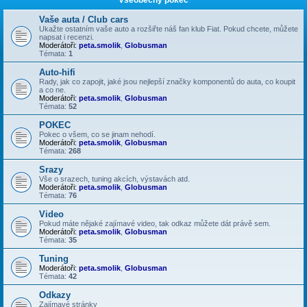
Vaše auta / Club cars
Ukažte ostatním vaše auto a rozšiřte náš fan klub Fiat. Pokud chcete, můžete
napsat i recenzi.
Moderátoři:
peta.smolik
,
Globusman
Témata:
1
Auto-hifi
Rady, jak co zapojit, jaké jsou nejlepší značky komponentů do auta, co koupit
a co ne.
Moderátoři:
peta.smolik
,
Globusman
Témata:
52
POKEC
Pokec o všem, co se jinam nehodí.
Moderátoři:
peta.smolik
,
Globusman
Témata:
268
Srazy
Vše o srazech, tuning akcích, výstavách atd.
Moderátoři:
peta.smolik
,
Globusman
Témata:
76
Video
Pokud máte nějaké zajímavé video, tak odkaz můžete dát právě sem.
Moderátoři:
peta.smolik
,
Globusman
Témata:
35
Tuning
Moderátoři:
peta.smolik
,
Globusman
Témata:
42
Odkazy
Zajímavé stránky