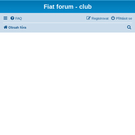
Fiat forum - club
FAQ
Registrovat
Přihlásit se
H
Obsah fóra
l
e
d
a
t