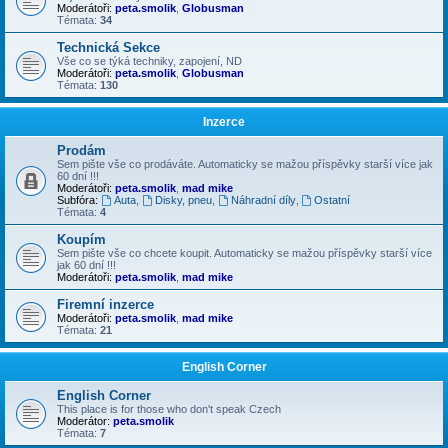
Moderátoři:
peta.smolik
,
Globusman
Témata:
34
Technická Sekce
Vše co se týká techniky, zapojení, ND
Moderátoři:
peta.smolik
,
Globusman
Témata:
130
Inzerce
Prodám
Sem pište vše co prodáváte. Automaticky se mažou příspěvky starší více jak
60 dní !!!
Moderátoři:
peta.smolik
,
mad mike
Subfóra:
Auta
,
Disky, pneu
,
Náhradní díly
,
Ostatní
Témata:
4
Koupím
Sem pište vše co chcete koupit. Automaticky se mažou příspěvky starší více
jak 60 dní !!!
Moderátoři:
peta.smolik
,
mad mike
Firemní inzerce
Moderátoři:
peta.smolik
,
mad mike
Témata:
21
English Corner
English Corner
This place is for those who don't speak Czech
Moderátor:
peta.smolik
Témata:
7