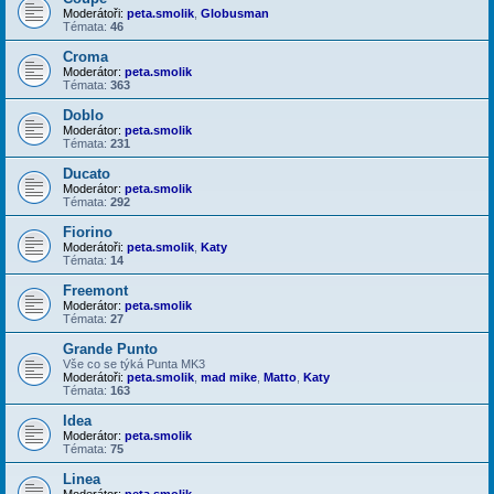
Moderátoři:
peta.smolik
,
Globusman
Témata:
46
Croma
Moderátor:
peta.smolik
Témata:
363
Doblo
Moderátor:
peta.smolik
Témata:
231
Ducato
Moderátor:
peta.smolik
Témata:
292
Fiorino
Moderátoři:
peta.smolik
,
Katy
Témata:
14
Freemont
Moderátor:
peta.smolik
Témata:
27
Grande Punto
Vše co se týká Punta MK3
Moderátoři:
peta.smolik
,
mad mike
,
Matto
,
Katy
Témata:
163
Idea
Moderátor:
peta.smolik
Témata:
75
Linea
Moderátor:
peta.smolik