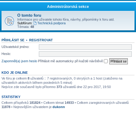
Administrátorská sekce
O tomto foru
Informace pro uživatele tohoto fóra, návrhy, připomínky k foru atd.
Subfórum:
Technická podpora
Témata:
48
PŘIHLÁSIT SE
•
REGISTROVAT
Uživatelské jméno:
Heslo:
Zapomněl(a) jsem heslo
Přihlásit mě automaticky při každé návštěvě
KDO JE ONLINE
Ve fóru je celkem
8
uživatelů :: 7 registrovaných, 0 skrytých a 1 host (založeno na
uživatelích aktivních během posledních 5 minut)
Nejvíce zde současně bylo přítomno
373
uživatelů dne 22 pro 2017, 19:50
STATISTIKY
Celkem příspěvků
181824
• Celkem témat
14933
• Celkem zaregistrovaných uživatelů
11878
• Nejnovějším uživatelem je
dukonn