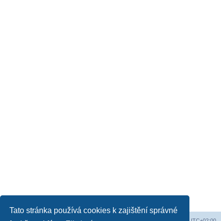
Tato stránka používá cookies k zajištění správné
Obsah fóra
Všechny časy jsou v
UTC+02:00