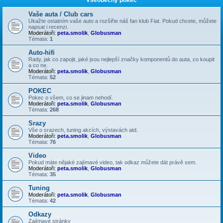
Vaše auta / Club cars
Ukažte ostatním vaše auto a rozšiřte náš fan klub Fiat. Pokud chcete, můžete
napsat i recenzi.
Moderátoři:
peta.smolik
,
Globusman
Témata:
1
Auto-hifi
Rady, jak co zapojit, jaké jsou nejlepší značky komponentů do auta, co koupit
a co ne.
Moderátoři:
peta.smolik
,
Globusman
Témata:
52
POKEC
Pokec o všem, co se jinam nehodí.
Moderátoři:
peta.smolik
,
Globusman
Témata:
268
Srazy
Vše o srazech, tuning akcích, výstavách atd.
Moderátoři:
peta.smolik
,
Globusman
Témata:
76
Video
Pokud máte nějaké zajímavé video, tak odkaz můžete dát právě sem.
Moderátoři:
peta.smolik
,
Globusman
Témata:
35
Tuning
Moderátoři:
peta.smolik
,
Globusman
Témata:
42
Odkazy
Zajímavé stránky