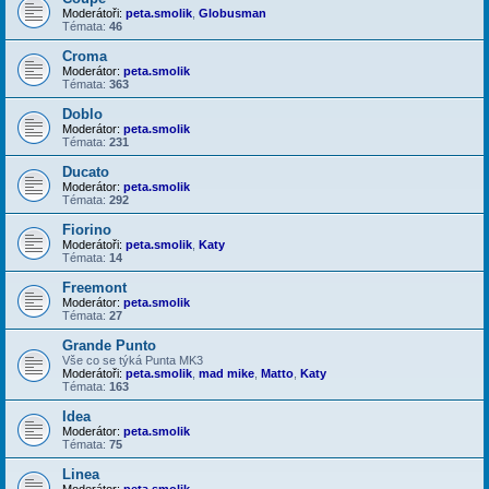
Moderátoři:
peta.smolik
,
Globusman
Témata:
46
Croma
Moderátor:
peta.smolik
Témata:
363
Doblo
Moderátor:
peta.smolik
Témata:
231
Ducato
Moderátor:
peta.smolik
Témata:
292
Fiorino
Moderátoři:
peta.smolik
,
Katy
Témata:
14
Freemont
Moderátor:
peta.smolik
Témata:
27
Grande Punto
Vše co se týká Punta MK3
Moderátoři:
peta.smolik
,
mad mike
,
Matto
,
Katy
Témata:
163
Idea
Moderátor:
peta.smolik
Témata:
75
Linea
Moderátor:
peta.smolik