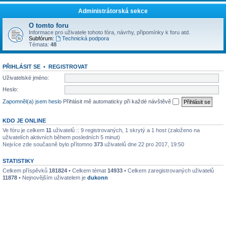
Administrátorská sekce
O tomto foru
Informace pro uživatele tohoto fóra, návrhy, připomínky k foru atd.
Subfórum:
Technická podpora
Témata:
48
PŘIHLÁSIT SE
•
REGISTROVAT
Uživatelské jméno:
Heslo:
Zapomněl(a) jsem heslo
Přihlásit mě automaticky při každé návštěvě
KDO JE ONLINE
Ve fóru je celkem
11
uživatelů :: 9 registrovaných, 1 skrytý a 1 host (založeno na
uživatelích aktivních během posledních 5 minut)
Nejvíce zde současně bylo přítomno
373
uživatelů dne 22 pro 2017, 19:50
STATISTIKY
Celkem příspěvků
181824
• Celkem témat
14933
• Celkem zaregistrovaných uživatelů
11878
• Nejnovějším uživatelem je
dukonn