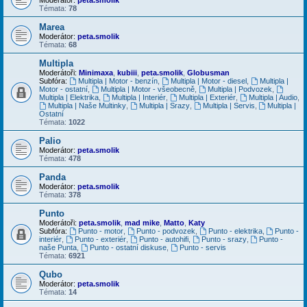
Témata:
78
Marea
Moderátor:
peta.smolik
Témata:
68
Multipla
Moderátoři:
Minimaxa
,
kubiii
,
peta.smolik
,
Globusman
Subfóra:
Multipla | Motor - benzín
,
Multipla | Motor - diesel
,
Multipla |
Motor - ostatní
,
Multipla | Motor - všeobecně
,
Multipla | Podvozek
,
Multipla | Elektrika
,
Multipla | Interiér
,
Multipla | Exteriér
,
Multipla | Audio
,
Multipla | Naše Multinky
,
Multipla | Srazy
,
Multipla | Servis
,
Multipla |
Ostatní
Témata:
1022
Palio
Moderátor:
peta.smolik
Témata:
478
Panda
Moderátor:
peta.smolik
Témata:
378
Punto
Moderátoři:
peta.smolik
,
mad mike
,
Matto
,
Katy
Subfóra:
Punto - motor
,
Punto - podvozek
,
Punto - elektrika
,
Punto -
interiér
,
Punto - exteriér
,
Punto - autohifi
,
Punto - srazy
,
Punto -
naše Punta
,
Punto - ostatní diskuse
,
Punto - servis
Témata:
6921
Qubo
Moderátor:
peta.smolik
Témata:
14