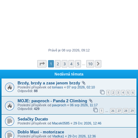
Právě je 08 srp 2026, 09:12
Stránka
1
z
10
1
2
3
4
5
10
Další
…
Nedávná témata
Brzdy, brzdy a zase jenom brzdy
Poslední příspěvek od
tomass
«
07 srp 2026, 02:10
Odpovědi:
88
1
2
3
4
5
6
MOJE: pavproch - Panda 2 Climbing
Poslední příspěvek od
pavproch
«
06 srp 2026, 11:17
Odpovědi:
429
1
26
27
28
29
…
Sedačky Ducato
Poslední příspěvek od
Macek0585
«
29 črc 2026, 12:46
Doblo Maxi - motorizace
Poslední příspěvek od
Vladka1
«
29 črc 2026, 12:36