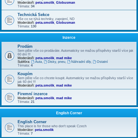
Moderátoři:
peta.smolik
,
Globusman
Témata:
34
Technická Sekce
Vše co se týká techniky, zapojení, ND
Moderátoři:
peta.smolik
,
Globusman
Témata:
130
Inzerce
Prodám
Sem pište vše co prodáváte. Automaticky se mažou příspěvky starší více jak
60 dní !!!
Moderátoři:
peta.smolik
,
mad mike
Subfóra:
Auta
,
Disky, pneu
,
Náhradní díly
,
Ostatní
Témata:
4
Koupím
Sem pište vše co chcete koupit. Automaticky se mažou příspěvky starší více
jak 60 dní !!!
Moderátoři:
peta.smolik
,
mad mike
Firemní inzerce
Moderátoři:
peta.smolik
,
mad mike
Témata:
21
English Corner
English Corner
This place is for those who don't speak Czech
Moderátor:
peta.smolik
Témata:
7