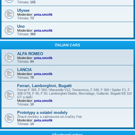
Témata:
155
Ulysee
Moderátor:
peta.smolik
Témata:
73
Uno
Moderátor:
peta.smolik
Témata:
360
ITALIAN CARS
ALFA ROMEO
Moderátor:
peta.smolik
Témata:
94
LANCIA
Moderátor:
peta.smolik
Témata:
78
Ferrari, Lamborghini, Bugatti
Ferrari F 355, F 550 / Maranello V12, Testarossa, F 348, F 360 / Spider F1, F
308 GTB, F 40, F 50. Lamborghini Diablo, Murcielago, Gallardo. Bugatti EB 110
GT a další
Moderátor:
peta.smolik
Témata:
10
Prototypy a ostatní modely
Žhavé novinky a zajímavosti od značky Fiat
Moderátor:
peta.smolik
Témata:
14
Všeobecný pokec