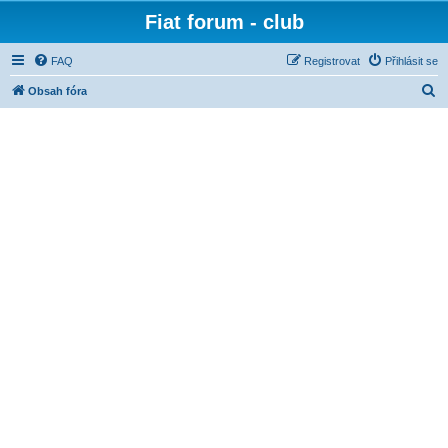
Fiat forum - club
FAQ
Registrovat
Přihlásit se
H
Obsah fóra
l
e
d
a
t