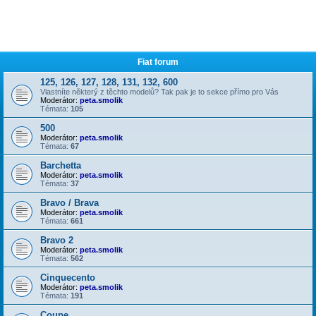
Fiat forum
125, 126, 127, 128, 131, 132, 600
Vlastníte některý z těchto modelů? Tak pak je to sekce přímo pro Vás
Moderátor:
peta.smolik
Témata:
105
500
Moderátor:
peta.smolik
Témata:
67
Barchetta
Moderátor:
peta.smolik
Témata:
37
Bravo / Brava
Moderátor:
peta.smolik
Témata:
661
Bravo 2
Moderátor:
peta.smolik
Témata:
562
Cinquecento
Moderátor:
peta.smolik
Témata:
191
Coupe