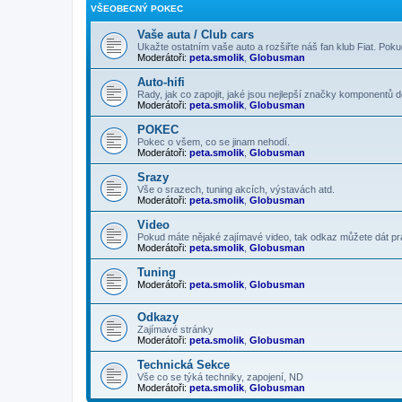
VŠEOBECNÝ POKEC
Vaše auta / Club cars
Ukažte ostatním vaše auto a rozšiřte náš fan klub Fiat. Poku
Moderátoři:
peta.smolik
,
Globusman
Auto-hifi
Rady, jak co zapojit, jaké jsou nejlepší značky komponentů d
Moderátoři:
peta.smolik
,
Globusman
POKEC
Pokec o všem, co se jinam nehodí.
Moderátoři:
peta.smolik
,
Globusman
Srazy
Vše o srazech, tuning akcích, výstavách atd.
Moderátoři:
peta.smolik
,
Globusman
Video
Pokud máte nějaké zajímavé video, tak odkaz můžete dát p
Moderátoři:
peta.smolik
,
Globusman
Tuning
Moderátoři:
peta.smolik
,
Globusman
Odkazy
Zajímavé stránky
Moderátoři:
peta.smolik
,
Globusman
Technická Sekce
Vše co se týká techniky, zapojení, ND
Moderátoři:
peta.smolik
,
Globusman