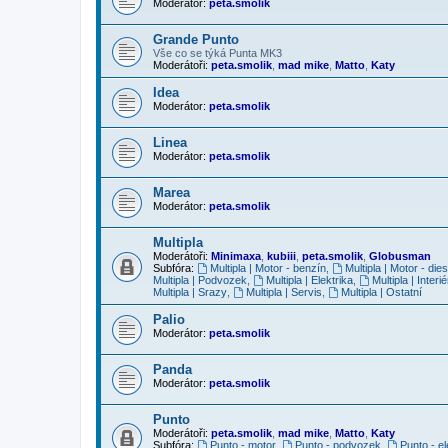
Moderátor:
peta.smolik
Grande Punto
Vše co se týká Punta MK3
Moderátoři:
peta.smolik
,
mad mike
,
Matto
,
Katy
Idea
Moderátor:
peta.smolik
Linea
Moderátor:
peta.smolik
Marea
Moderátor:
peta.smolik
Multipla
Moderátoři:
Minimaxa
,
kubiii
,
peta.smolik
,
Globusman
Subfóra:
Multipla | Motor - benzín
,
Multipla | Motor - dies
Multipla | Podvozek
,
Multipla | Elektrika
,
Multipla | Interié
Multipla | Srazy
,
Multipla | Servis
,
Multipla | Ostatní
Palio
Moderátor:
peta.smolik
Panda
Moderátor:
peta.smolik
Punto
Moderátoři:
peta.smolik
,
mad mike
,
Matto
,
Katy
Subfóra:
Punto - motor
,
Punto - podvozek
,
Punto - el