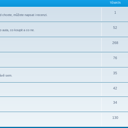
TÉMATA
1
d chcete, můžete napsat i recenzi.
52
o auta, co koupit a co ne.
268
76
35
rávě sem.
42
34
130