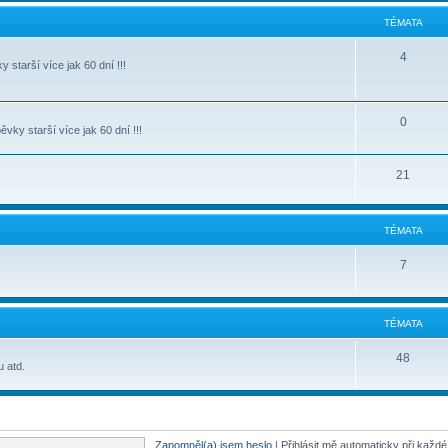
TÉMATA
4
starší více jak 60 dní !!!
0
ky starší více jak 60 dní !!!
21
TÉMATA
7
TÉMATA
48
u atd.
Zapomněl(a) jsem heslo
|
Přihlásit mě automaticky při každ