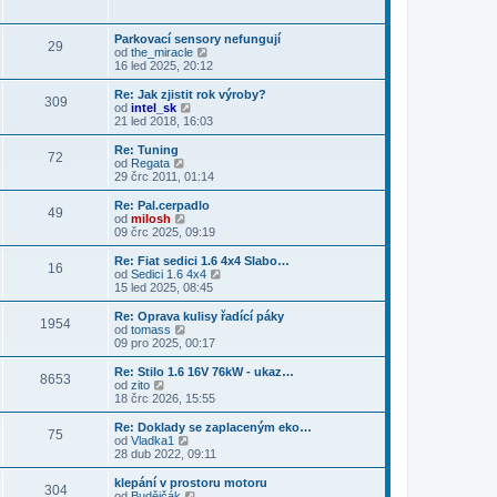
s
i
b
ě
ř
l
t
r
v
í
e
p
a
e
s
Parkovací sensory nefungují
d
o
29
z
k
p
Z
od
the_miracle
n
s
i
ě
o
16 led 2025, 20:12
í
l
t
v
b
p
e
p
e
r
Re: Jak zjistit rok výroby?
ř
d
o
309
k
a
Z
od
intel_sk
í
n
s
z
o
21 led 2018, 16:03
s
í
l
i
b
p
p
e
t
r
ě
Re: Tuning
ř
d
72
p
a
v
Z
od
Regata
í
n
o
z
e
o
29 črc 2011, 01:14
s
í
s
i
k
b
p
p
l
t
r
ě
Re: Pal.cerpadlo
ř
e
49
p
a
v
Z
od
milosh
í
d
o
z
e
o
09 črc 2025, 09:19
s
n
s
i
k
b
p
í
l
t
r
ě
Re: Fiat sedici 1.6 4x4 Slabo…
p
e
16
p
a
v
Z
od
Sedici 1.6 4x4
ř
d
o
z
e
o
15 led 2025, 08:45
í
n
s
i
k
b
s
í
l
t
r
Re: Oprava kulisy řadící páky
p
p
e
1954
p
a
Z
od
tomass
ě
ř
d
o
z
o
09 pro 2025, 00:17
v
í
n
s
i
b
e
s
í
l
t
r
k
Re: Stilo 1.6 16V 76kW - ukaz…
p
p
e
8653
p
a
Z
od
zito
ě
ř
d
o
z
o
18 črc 2026, 15:55
v
í
n
s
i
b
e
s
í
l
t
r
k
Re: Doklady se zaplaceným eko…
p
p
e
75
p
a
Z
od
Vladka1
ě
ř
d
o
z
o
28 dub 2022, 09:11
v
í
n
s
i
b
e
s
í
l
t
r
k
klepání v prostoru motoru
p
p
e
304
p
a
Z
od
Budějčák
ě