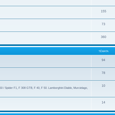
155
73
360
TÉMATA
94
78
10
60 / Spider F1, F 308 GTB, F 40, F 50. Lamborghini Diablo, Murcielago,
14