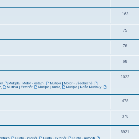
163
75
78
68
1022
el
,
Multipla | Motor - ostatní
,
Multipla | Motor - všeobecně
,
r
,
Multipla | Exteriér
,
Multipla | Audio
,
Multipla | Naše Multinky
,
478
378
6921
ektrika
,
Punto - interiér
,
Punto - exteriér
,
Punto - autohifi
,