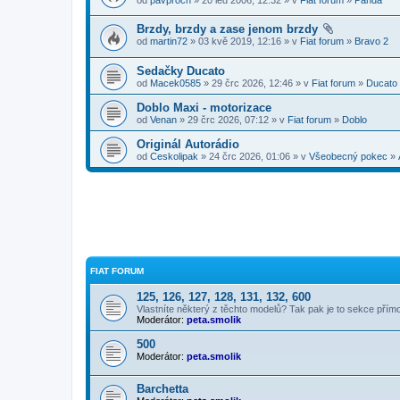
Brzdy, brzdy a zase jenom brzdy
od
martin72
» 03 kvě 2019, 12:16 » v
Fiat forum
»
Bravo 2
Sedačky Ducato
od
Macek0585
» 29 črc 2026, 12:46 » v
Fiat forum
»
Ducato
Doblo Maxi - motorizace
od
Venan
» 29 črc 2026, 07:12 » v
Fiat forum
»
Doblo
Originál Autorádio
od
Ceskolipak
» 24 črc 2026, 01:06 » v
Všeobecný pokec
»
FIAT FORUM
125, 126, 127, 128, 131, 132, 600
Vlastníte některý z těchto modelů? Tak pak je to sekce přím
Moderátor:
peta.smolik
500
Moderátor:
peta.smolik
Barchetta