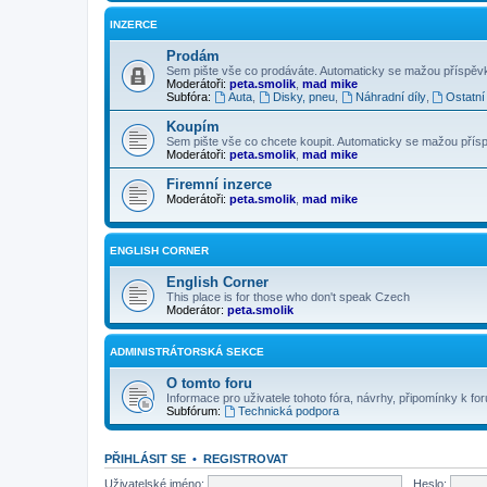
INZERCE
Prodám
Sem pište vše co prodáváte. Automaticky se mažou příspěvky 
Moderátoři:
peta.smolik
,
mad mike
Subfóra:
Auta
,
Disky, pneu
,
Náhradní díly
,
Ostatní
Koupím
Sem pište vše co chcete koupit. Automaticky se mažou příspěv
Moderátoři:
peta.smolik
,
mad mike
Firemní inzerce
Moderátoři:
peta.smolik
,
mad mike
ENGLISH CORNER
English Corner
This place is for those who don't speak Czech
Moderátor:
peta.smolik
ADMINISTRÁTORSKÁ SEKCE
O tomto foru
Informace pro uživatele tohoto fóra, návrhy, připomínky k for
Subfórum:
Technická podpora
PŘIHLÁSIT SE
•
REGISTROVAT
Uživatelské jméno:
Heslo: