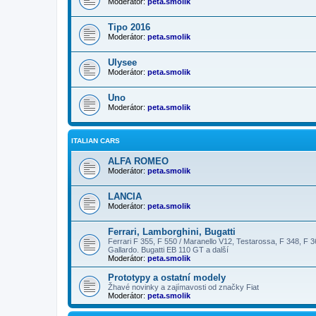
Moderátor:
peta.smolik
Tipo 2016
Moderátor:
peta.smolik
Ulysee
Moderátor:
peta.smolik
Uno
Moderátor:
peta.smolik
ITALIAN CARS
ALFA ROMEO
Moderátor:
peta.smolik
LANCIA
Moderátor:
peta.smolik
Ferrari, Lamborghini, Bugatti
Ferrari F 355, F 550 / Maranello V12, Testarossa, F 348, F 3
Gallardo. Bugatti EB 110 GT a další
Moderátor:
peta.smolik
Prototypy a ostatní modely
Žhavé novinky a zajímavosti od značky Fiat
Moderátor:
peta.smolik