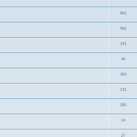
661
562
191
46
363
231
292
14
27