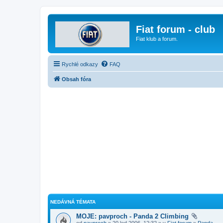
Fiat forum - club
Fiat klub a forum.
Rychlé odkazy
FAQ
Obsah fóra
NEDÁVNÁ TÉMATA
MOJE: pavproch - Panda 2 Climbing
od
pavproch
» 20 led 2006, 12:32 » v
Fiat forum
»
Panda