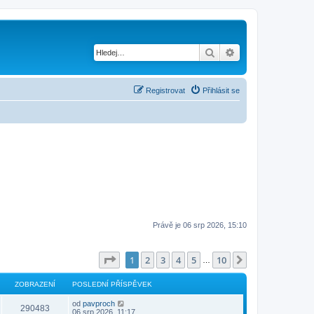
Hledat
Pokročilé hledání
Registrovat
Přihlásit se
Právě je 06 srp 2026, 15:10
Stránka
1
z
10
1
2
3
4
5
10
Další
…
ZOBRAZENÍ
POSLEDNÍ PŘÍSPĚVEK
od
pavproch
290483
06 srp 2026, 11:17