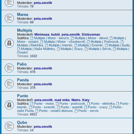
Moderátor:
peta.smolik
Témata:
78
Marea
Moderátor:
peta.smolik
Témata:
68
Multipla
Moderátoři:
Minimaxa
,
kubiii
,
peta.smolik
,
Globusman
Subfóra:
Multipla | Motor - benzín
,
Multipla | Motor - diesel
,
Multipla |
Motor - ostatní
,
Multipla | Motor - všeobecně
,
Multipla | Podvozek
,
Multipla | Elektrika
,
Multipla | Interiér
,
Multipla | Exteriér
,
Multipla | Audio
,
Multipla | Naše Multinky
,
Multipla | Srazy
,
Multipla | Servis
,
Multipla |
Ostatní
Témata:
1022
Palio
Moderátor:
peta.smolik
Témata:
478
Panda
Moderátor:
peta.smolik
Témata:
378
Punto
Moderátoři:
peta.smolik
,
mad mike
,
Matto
,
Katy
Subfóra:
Punto - motor
,
Punto - podvozek
,
Punto - elektrika
,
Punto -
interiér
,
Punto - exteriér
,
Punto - autohifi
,
Punto - srazy
,
Punto -
naše Punta
,
Punto - ostatní diskuse
,
Punto - servis
Témata:
6921
Qubo
Moderátor:
peta.smolik
Témata:
14