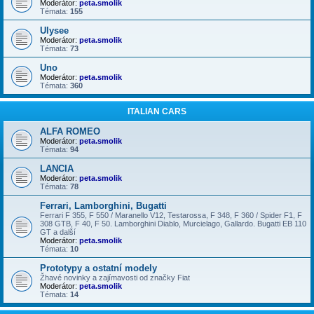
Moderátor:
peta.smolik
Témata:
155
Ulysee
Moderátor:
peta.smolik
Témata:
73
Uno
Moderátor:
peta.smolik
Témata:
360
ITALIAN CARS
ALFA ROMEO
Moderátor:
peta.smolik
Témata:
94
LANCIA
Moderátor:
peta.smolik
Témata:
78
Ferrari, Lamborghini, Bugatti
Ferrari F 355, F 550 / Maranello V12, Testarossa, F 348, F 360 / Spider F1, F
308 GTB, F 40, F 50. Lamborghini Diablo, Murcielago, Gallardo. Bugatti EB 110
GT a další
Moderátor:
peta.smolik
Témata:
10
Prototypy a ostatní modely
Žhavé novinky a zajímavosti od značky Fiat
Moderátor:
peta.smolik
Témata:
14