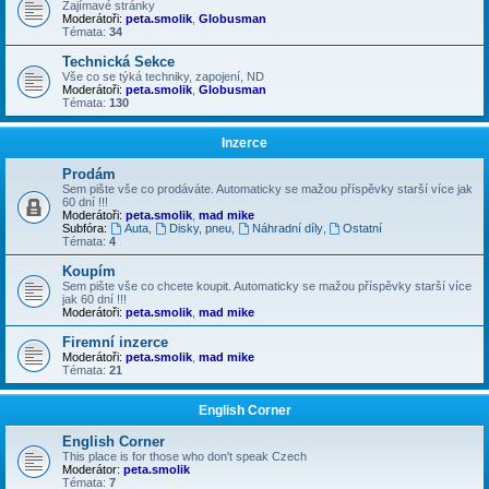
Zajímavé stránky
Moderátoři:
peta.smolik
,
Globusman
Témata:
34
Technická Sekce
Vše co se týká techniky, zapojení, ND
Moderátoři:
peta.smolik
,
Globusman
Témata:
130
Inzerce
Prodám
Sem pište vše co prodáváte. Automaticky se mažou příspěvky starší více jak
60 dní !!!
Moderátoři:
peta.smolik
,
mad mike
Subfóra:
Auta
,
Disky, pneu
,
Náhradní díly
,
Ostatní
Témata:
4
Koupím
Sem pište vše co chcete koupit. Automaticky se mažou příspěvky starší více
jak 60 dní !!!
Moderátoři:
peta.smolik
,
mad mike
Firemní inzerce
Moderátoři:
peta.smolik
,
mad mike
Témata:
21
English Corner
English Corner
This place is for those who don't speak Czech
Moderátor:
peta.smolik
Témata:
7