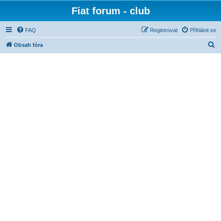
Fiat forum - club
FAQ
Registrovat
Přihlásit se
H
Obsah fóra
l
e
d
a
t