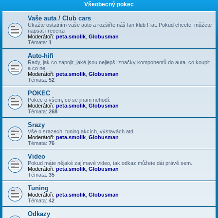
Všeobecný pokec
Vaše auta / Club cars
Ukažte ostatním vaše auto a rozšiřte náš fan klub Fiat. Pokud chcete, můžete
napsat i recenzi.
Moderátoři:
peta.smolik
,
Globusman
Témata:
1
Auto-hifi
Rady, jak co zapojit, jaké jsou nejlepší značky komponentů do auta, co koupit
a co ne.
Moderátoři:
peta.smolik
,
Globusman
Témata:
52
POKEC
Pokec o všem, co se jinam nehodí.
Moderátoři:
peta.smolik
,
Globusman
Témata:
268
Srazy
Vše o srazech, tuning akcích, výstavách atd.
Moderátoři:
peta.smolik
,
Globusman
Témata:
76
Video
Pokud máte nějaké zajímavé video, tak odkaz můžete dát právě sem.
Moderátoři:
peta.smolik
,
Globusman
Témata:
35
Tuning
Moderátoři:
peta.smolik
,
Globusman
Témata:
42
Odkazy