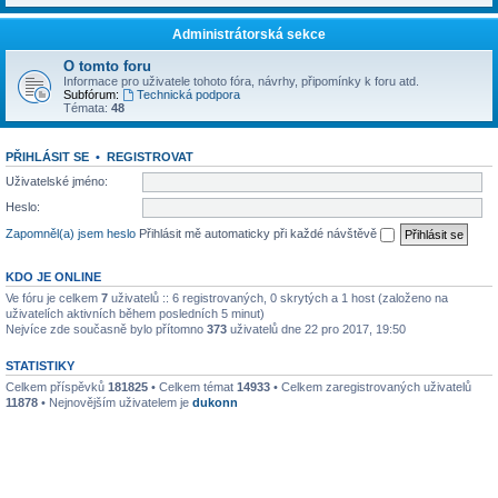
Administrátorská sekce
O tomto foru
Informace pro uživatele tohoto fóra, návrhy, připomínky k foru atd.
Subfórum:
Technická podpora
Témata:
48
PŘIHLÁSIT SE
•
REGISTROVAT
Uživatelské jméno:
Heslo:
Zapomněl(a) jsem heslo
Přihlásit mě automaticky při každé návštěvě
KDO JE ONLINE
Ve fóru je celkem
7
uživatelů :: 6 registrovaných, 0 skrytých a 1 host (založeno na
uživatelích aktivních během posledních 5 minut)
Nejvíce zde současně bylo přítomno
373
uživatelů dne 22 pro 2017, 19:50
STATISTIKY
Celkem příspěvků
181825
• Celkem témat
14933
• Celkem zaregistrovaných uživatelů
11878
• Nejnovějším uživatelem je
dukonn