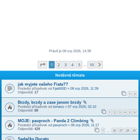
Právě je 08 srp 2026, 14:38
Stránka
1
z
10
1
2
3
4
5
10
Další
…
Nedávná témata
jak myjete vašeho Fiata??
Poslední příspěvek od
Fjat600D
«
08 srp 2026, 11:39
Odpovědi:
17
1
2
Brzdy, brzdy a zase jenom brzdy
Poslední příspěvek od
tomass
«
07 srp 2026, 02:10
Odpovědi:
88
1
2
3
4
5
6
MOJE: pavproch - Panda 2 Climbing
Poslední příspěvek od
pavproch
«
06 srp 2026, 11:17
Odpovědi:
429
1
26
27
28
29
…
Sedačky Ducato