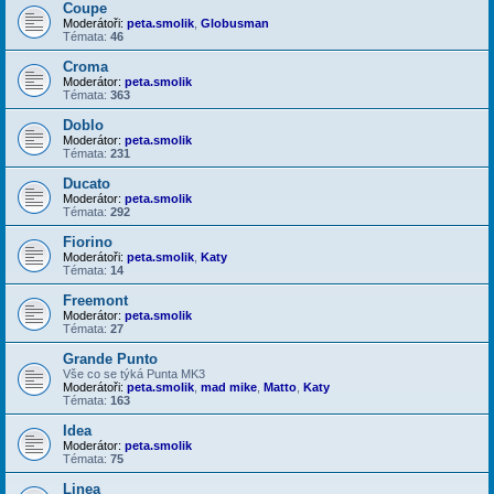
Coupe
Moderátoři:
peta.smolik
,
Globusman
Témata:
46
Croma
Moderátor:
peta.smolik
Témata:
363
Doblo
Moderátor:
peta.smolik
Témata:
231
Ducato
Moderátor:
peta.smolik
Témata:
292
Fiorino
Moderátoři:
peta.smolik
,
Katy
Témata:
14
Freemont
Moderátor:
peta.smolik
Témata:
27
Grande Punto
Vše co se týká Punta MK3
Moderátoři:
peta.smolik
,
mad mike
,
Matto
,
Katy
Témata:
163
Idea
Moderátor:
peta.smolik
Témata:
75
Linea