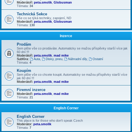
Moderátoři:
peta.smolik
,
Globusman
Témata:
34
Technická Sekce
Vše co se týká techniky, zapojení, ND
Moderátoři:
peta.smolik
,
Globusman
Témata:
130
Inzerce
Prodám
Sem pište vše co prodáváte. Automaticky se mažou příspěvky starší více jak
60 dní !!!
Moderátoři:
peta.smolik
,
mad mike
Subfóra:
Auta
,
Disky, pneu
,
Náhradní díly
,
Ostatní
Témata:
4
Koupím
Sem pište vše co chcete koupit. Automaticky se mažou příspěvky starší více
jak 60 dní !!!
Moderátoři:
peta.smolik
,
mad mike
Firemní inzerce
Moderátoři:
peta.smolik
,
mad mike
Témata:
21
English Corner
English Corner
This place is for those who don't speak Czech
Moderátor:
peta.smolik
Témata:
7