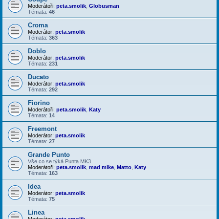
Moderátoři:
peta.smolik
,
Globusman
Témata:
46
Croma
Moderátor:
peta.smolik
Témata:
363
Doblo
Moderátor:
peta.smolik
Témata:
231
Ducato
Moderátor:
peta.smolik
Témata:
292
Fiorino
Moderátoři:
peta.smolik
,
Katy
Témata:
14
Freemont
Moderátor:
peta.smolik
Témata:
27
Grande Punto
Vše co se týká Punta MK3
Moderátoři:
peta.smolik
,
mad mike
,
Matto
,
Katy
Témata:
163
Idea
Moderátor:
peta.smolik
Témata:
75
Linea
Moderátor:
peta.smolik