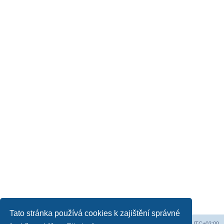
Tato stránka používá cookies k zajištění správné
Obsah fóra
Všechny časy jsou v
UTC+02:00