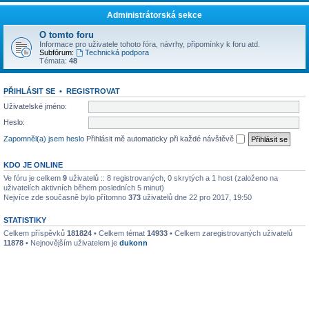
Administrátorská sekce
O tomto foru
Informace pro uživatele tohoto fóra, návrhy, připomínky k foru atd.
Subfórum:
Technická podpora
Témata:
48
PŘIHLÁSIT SE
•
REGISTROVAT
Uživatelské jméno:
Heslo:
Zapomněl(a) jsem heslo
Přihlásit mě automaticky při každé návštěvě
KDO JE ONLINE
Ve fóru je celkem
9
uživatelů :: 8 registrovaných, 0 skrytých a 1 host (založeno na
uživatelích aktivních během posledních 5 minut)
Nejvíce zde současně bylo přítomno
373
uživatelů dne 22 pro 2017, 19:50
STATISTIKY
Celkem příspěvků
181824
• Celkem témat
14933
• Celkem zaregistrovaných uživatelů
11878
• Nejnovějším uživatelem je
dukonn