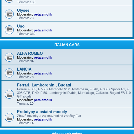
Témata:
155
Ulysee
Moderátor:
peta.smolik
Témata:
73
Uno
Moderátor:
peta.smolik
Témata:
360
ITALIAN CARS
ALFA ROMEO
Moderátor:
peta.smolik
Témata:
94
LANCIA
Moderátor:
peta.smolik
Témata:
78
Ferrari, Lamborghini, Bugatti
Ferrari F 355, F 550 / Maranello V12, Testarossa, F 348, F 360 / Spider F1, F
308 GTB, F 40, F 50. Lamborghini Diablo, Murcielago, Gallardo. Bugatti EB 110
GT a další
Moderátor:
peta.smolik
Témata:
10
Prototypy a ostatní modely
Žhavé novinky a zajímavosti od značky Fiat
Moderátor:
peta.smolik
Témata:
14
Všeobecný pokec