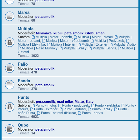
Témata:
78
Marea
Moderátor:
peta.smolik
Témata:
68
Multipla
Moderátoři:
Minimaxa
,
kubiii
,
peta.smolik
,
Globusman
Subfóra:
Multipla | Motor - benzín
,
Multipla | Motor - diesel
,
Multipla |
Motor - ostatní
,
Multipla | Motor - všeobecně
,
Multipla | Podvozek
,
Multipla | Elektrika
,
Multipla | Interiér
,
Multipla | Exteriér
,
Multipla | Audio
,
Multipla | Naše Multinky
,
Multipla | Srazy
,
Multipla | Servis
,
Multipla |
Ostatní
Témata:
1022
Palio
Moderátor:
peta.smolik
Témata:
478
Panda
Moderátor:
peta.smolik
Témata:
378
Punto
Moderátoři:
peta.smolik
,
mad mike
,
Matto
,
Katy
Subfóra:
Punto - motor
,
Punto - podvozek
,
Punto - elektrika
,
Punto -
interiér
,
Punto - exteriér
,
Punto - autohifi
,
Punto - srazy
,
Punto -
naše Punta
,
Punto - ostatní diskuse
,
Punto - servis
Témata:
6921
Qubo
Moderátor:
peta.smolik
Témata:
14