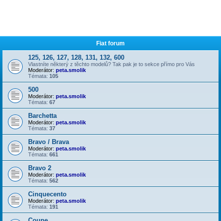
Fiat forum
125, 126, 127, 128, 131, 132, 600
Vlastníte některý z těchto modelů? Tak pak je to sekce přímo pro Vás
Moderátor:
peta.smolik
Témata:
105
500
Moderátor:
peta.smolik
Témata:
67
Barchetta
Moderátor:
peta.smolik
Témata:
37
Bravo / Brava
Moderátor:
peta.smolik
Témata:
661
Bravo 2
Moderátor:
peta.smolik
Témata:
562
Cinquecento
Moderátor:
peta.smolik
Témata:
191
Coupe