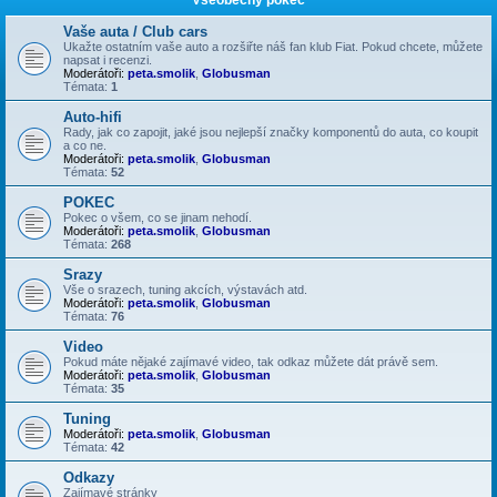
Vaše auta / Club cars
Ukažte ostatním vaše auto a rozšiřte náš fan klub Fiat. Pokud chcete, můžete
napsat i recenzi.
Moderátoři:
peta.smolik
,
Globusman
Témata:
1
Auto-hifi
Rady, jak co zapojit, jaké jsou nejlepší značky komponentů do auta, co koupit
a co ne.
Moderátoři:
peta.smolik
,
Globusman
Témata:
52
POKEC
Pokec o všem, co se jinam nehodí.
Moderátoři:
peta.smolik
,
Globusman
Témata:
268
Srazy
Vše o srazech, tuning akcích, výstavách atd.
Moderátoři:
peta.smolik
,
Globusman
Témata:
76
Video
Pokud máte nějaké zajímavé video, tak odkaz můžete dát právě sem.
Moderátoři:
peta.smolik
,
Globusman
Témata:
35
Tuning
Moderátoři:
peta.smolik
,
Globusman
Témata:
42
Odkazy
Zajímavé stránky