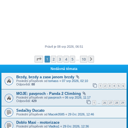
Právě je 08 srp 2026, 06:51
Stránka
1
z
10
1
2
3
4
5
10
Další
…
Nedávná témata
Brzdy, brzdy a zase jenom brzdy
Poslední příspěvek od
tomass
«
07 srp 2026, 02:10
Odpovědi:
88
1
2
3
4
5
6
MOJE: pavproch - Panda 2 Climbing
Poslední příspěvek od
pavproch
«
06 srp 2026, 11:17
Odpovědi:
429
1
26
27
28
29
…
Sedačky Ducato
Poslední příspěvek od
Macek0585
«
29 črc 2026, 12:46
Doblo Maxi - motorizace
Poslední příspěvek od
Vladka1
«
29 črc 2026, 12:36