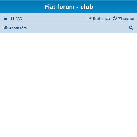
Fiat forum - club
FAQ
Registrovat
Přihlásit se
H
Obsah fóra
l
e
d
a
t