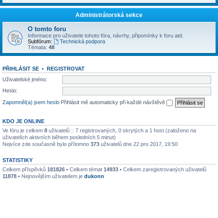
Administrátorská sekce
O tomto foru
Informace pro uživatele tohoto fóra, návrhy, připomínky k foru atd.
Subfórum:
Technická podpora
Témata:
48
PŘIHLÁSIT SE
•
REGISTROVAT
Uživatelské jméno:
Heslo:
Zapomněl(a) jsem heslo
Přihlásit mě automaticky při každé návštěvě
KDO JE ONLINE
Ve fóru je celkem
8
uživatelů :: 7 registrovaných, 0 skrytých a 1 host (založeno na
uživatelích aktivních během posledních 5 minut)
Nejvíce zde současně bylo přítomno
373
uživatelů dne 22 pro 2017, 19:50
STATISTIKY
Celkem příspěvků
181826
• Celkem témat
14933
• Celkem zaregistrovaných uživatelů
11878
• Nejnovějším uživatelem je
dukonn