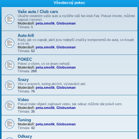
Všeobecný pokec
Vaše auta / Club cars
Ukažte ostatním vaše auto a rozšiřte náš fan klub Fiat. Pokud chcete, můžete
napsat i recenzi.
Moderátoři:
peta.smolik
,
Globusman
Témata:
1
Auto-hifi
Rady, jak co zapojit, jaké jsou nejlepší značky komponentů do auta, co koupit
a co ne.
Moderátoři:
peta.smolik
,
Globusman
Témata:
52
POKEC
Pokec o všem, co se jinam nehodí.
Moderátoři:
peta.smolik
,
Globusman
Témata:
268
Srazy
Vše o srazech, tuning akcích, výstavách atd.
Moderátoři:
peta.smolik
,
Globusman
Témata:
76
Video
Pokud máte nějaké zajímavé video, tak odkaz můžete dát právě sem.
Moderátoři:
peta.smolik
,
Globusman
Témata:
35
Tuning
Moderátoři:
peta.smolik
,
Globusman
Témata:
42
Odkazy