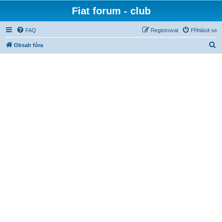
Fiat forum - club
FAQ
Registrovat
Přihlásit se
H
Obsah fóra
l
e
d
a
t