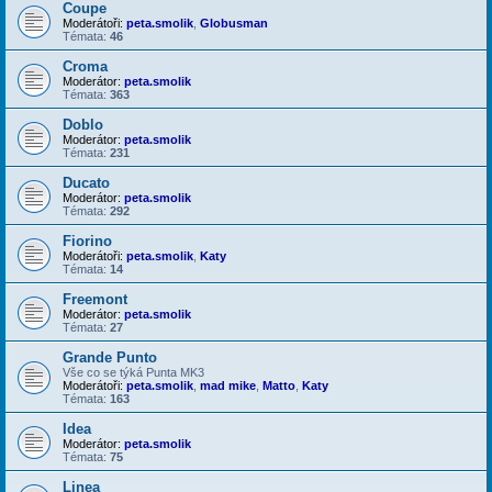
Coupe
Moderátoři:
peta.smolik
,
Globusman
Témata:
46
Croma
Moderátor:
peta.smolik
Témata:
363
Doblo
Moderátor:
peta.smolik
Témata:
231
Ducato
Moderátor:
peta.smolik
Témata:
292
Fiorino
Moderátoři:
peta.smolik
,
Katy
Témata:
14
Freemont
Moderátor:
peta.smolik
Témata:
27
Grande Punto
Vše co se týká Punta MK3
Moderátoři:
peta.smolik
,
mad mike
,
Matto
,
Katy
Témata:
163
Idea
Moderátor:
peta.smolik
Témata:
75
Linea