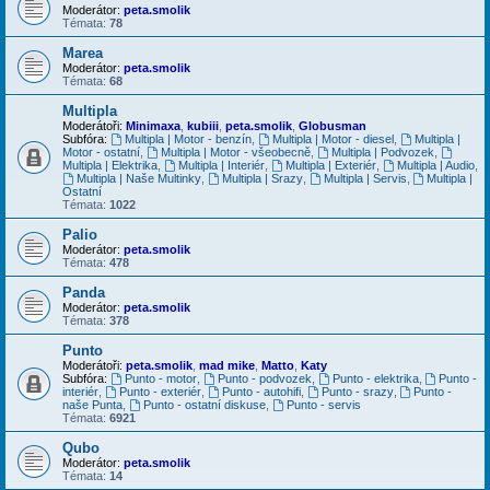
Moderátor:
peta.smolik
Témata:
78
Marea
Moderátor:
peta.smolik
Témata:
68
Multipla
Moderátoři:
Minimaxa
,
kubiii
,
peta.smolik
,
Globusman
Subfóra:
Multipla | Motor - benzín
,
Multipla | Motor - diesel
,
Multipla |
Motor - ostatní
,
Multipla | Motor - všeobecně
,
Multipla | Podvozek
,
Multipla | Elektrika
,
Multipla | Interiér
,
Multipla | Exteriér
,
Multipla | Audio
,
Multipla | Naše Multinky
,
Multipla | Srazy
,
Multipla | Servis
,
Multipla |
Ostatní
Témata:
1022
Palio
Moderátor:
peta.smolik
Témata:
478
Panda
Moderátor:
peta.smolik
Témata:
378
Punto
Moderátoři:
peta.smolik
,
mad mike
,
Matto
,
Katy
Subfóra:
Punto - motor
,
Punto - podvozek
,
Punto - elektrika
,
Punto -
interiér
,
Punto - exteriér
,
Punto - autohifi
,
Punto - srazy
,
Punto -
naše Punta
,
Punto - ostatní diskuse
,
Punto - servis
Témata:
6921
Qubo
Moderátor:
peta.smolik
Témata:
14