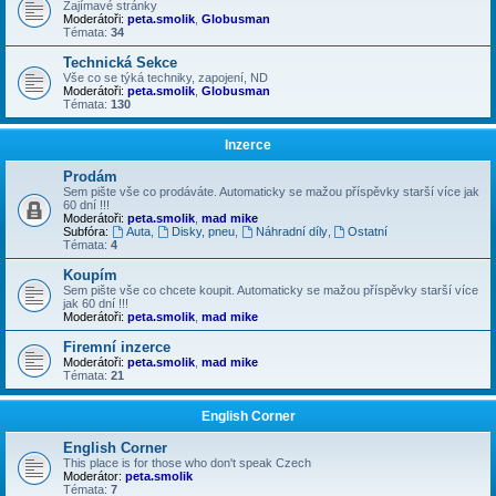
Zajímavé stránky
Moderátoři:
peta.smolik
,
Globusman
Témata:
34
Technická Sekce
Vše co se týká techniky, zapojení, ND
Moderátoři:
peta.smolik
,
Globusman
Témata:
130
Inzerce
Prodám
Sem pište vše co prodáváte. Automaticky se mažou příspěvky starší více jak
60 dní !!!
Moderátoři:
peta.smolik
,
mad mike
Subfóra:
Auta
,
Disky, pneu
,
Náhradní díly
,
Ostatní
Témata:
4
Koupím
Sem pište vše co chcete koupit. Automaticky se mažou příspěvky starší více
jak 60 dní !!!
Moderátoři:
peta.smolik
,
mad mike
Firemní inzerce
Moderátoři:
peta.smolik
,
mad mike
Témata:
21
English Corner
English Corner
This place is for those who don't speak Czech
Moderátor:
peta.smolik
Témata:
7