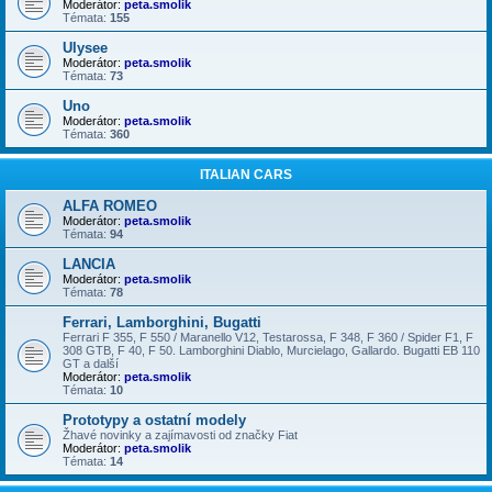
Moderátor:
peta.smolik
Témata:
155
Ulysee
Moderátor:
peta.smolik
Témata:
73
Uno
Moderátor:
peta.smolik
Témata:
360
ITALIAN CARS
ALFA ROMEO
Moderátor:
peta.smolik
Témata:
94
LANCIA
Moderátor:
peta.smolik
Témata:
78
Ferrari, Lamborghini, Bugatti
Ferrari F 355, F 550 / Maranello V12, Testarossa, F 348, F 360 / Spider F1, F
308 GTB, F 40, F 50. Lamborghini Diablo, Murcielago, Gallardo. Bugatti EB 110
GT a další
Moderátor:
peta.smolik
Témata:
10
Prototypy a ostatní modely
Žhavé novinky a zajímavosti od značky Fiat
Moderátor:
peta.smolik
Témata:
14