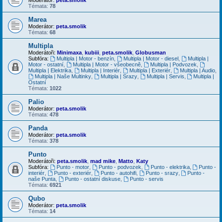
Témata:
78
Marea
Moderátor:
peta.smolik
Témata:
68
Multipla
Moderátoři:
Minimaxa
,
kubiii
,
peta.smolik
,
Globusman
Subfóra:
Multipla | Motor - benzín
,
Multipla | Motor - diesel
,
Multipla |
Motor - ostatní
,
Multipla | Motor - všeobecně
,
Multipla | Podvozek
,
Multipla | Elektrika
,
Multipla | Interiér
,
Multipla | Exteriér
,
Multipla | Audio
,
Multipla | Naše Multinky
,
Multipla | Srazy
,
Multipla | Servis
,
Multipla |
Ostatní
Témata:
1022
Palio
Moderátor:
peta.smolik
Témata:
478
Panda
Moderátor:
peta.smolik
Témata:
378
Punto
Moderátoři:
peta.smolik
,
mad mike
,
Matto
,
Katy
Subfóra:
Punto - motor
,
Punto - podvozek
,
Punto - elektrika
,
Punto -
interiér
,
Punto - exteriér
,
Punto - autohifi
,
Punto - srazy
,
Punto -
naše Punta
,
Punto - ostatní diskuse
,
Punto - servis
Témata:
6921
Qubo
Moderátor:
peta.smolik
Témata:
14