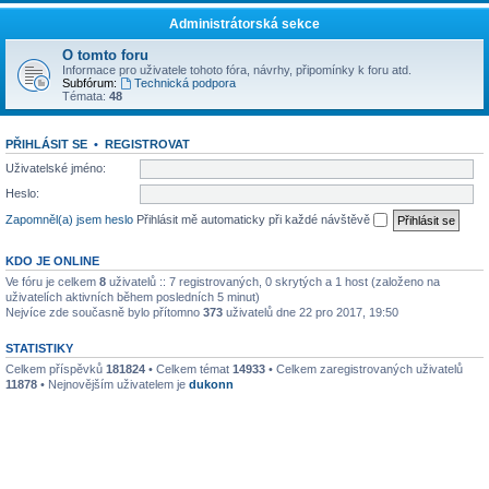
Administrátorská sekce
O tomto foru
Informace pro uživatele tohoto fóra, návrhy, připomínky k foru atd.
Subfórum:
Technická podpora
Témata:
48
PŘIHLÁSIT SE
•
REGISTROVAT
Uživatelské jméno:
Heslo:
Zapomněl(a) jsem heslo
Přihlásit mě automaticky při každé návštěvě
KDO JE ONLINE
Ve fóru je celkem
8
uživatelů :: 7 registrovaných, 0 skrytých a 1 host (založeno na
uživatelích aktivních během posledních 5 minut)
Nejvíce zde současně bylo přítomno
373
uživatelů dne 22 pro 2017, 19:50
STATISTIKY
Celkem příspěvků
181824
• Celkem témat
14933
• Celkem zaregistrovaných uživatelů
11878
• Nejnovějším uživatelem je
dukonn