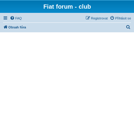
Fiat forum - club
FAQ
Registrovat
Přihlásit se
H
Obsah fóra
l
e
d
a
t