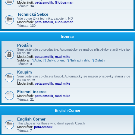
Moderátoři:
peta.smolik
,
Globusman
Témata:
34
Technická Sekce
Vše co se týká techniky, zapojení, ND
Moderátoři:
peta.smolik
,
Globusman
Témata:
130
Inzerce
Prodám
Sem pište vše co prodáváte. Automaticky se mažou příspěvky starší více jak
60 dní !!!
Moderátoři:
peta.smolik
,
mad mike
Subfóra:
Auta
,
Disky, pneu
,
Náhradní díly
,
Ostatní
Témata:
4
Koupím
Sem pište vše co chcete koupit. Automaticky se mažou příspěvky starší více
jak 60 dní !!!
Moderátoři:
peta.smolik
,
mad mike
Firemní inzerce
Moderátoři:
peta.smolik
,
mad mike
Témata:
21
English Corner
English Corner
This place is for those who don't speak Czech
Moderátor:
peta.smolik
Témata:
7