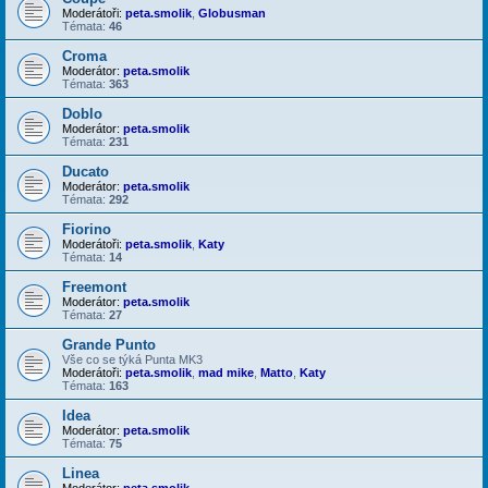
Moderátoři:
peta.smolik
,
Globusman
Témata:
46
Croma
Moderátor:
peta.smolik
Témata:
363
Doblo
Moderátor:
peta.smolik
Témata:
231
Ducato
Moderátor:
peta.smolik
Témata:
292
Fiorino
Moderátoři:
peta.smolik
,
Katy
Témata:
14
Freemont
Moderátor:
peta.smolik
Témata:
27
Grande Punto
Vše co se týká Punta MK3
Moderátoři:
peta.smolik
,
mad mike
,
Matto
,
Katy
Témata:
163
Idea
Moderátor:
peta.smolik
Témata:
75
Linea
Moderátor:
peta.smolik