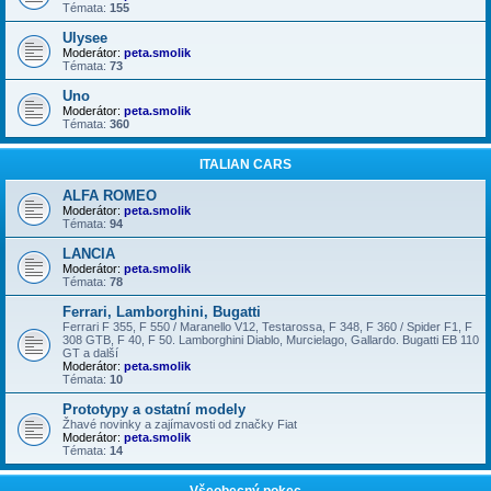
Témata:
155
Ulysee
Moderátor:
peta.smolik
Témata:
73
Uno
Moderátor:
peta.smolik
Témata:
360
ITALIAN CARS
ALFA ROMEO
Moderátor:
peta.smolik
Témata:
94
LANCIA
Moderátor:
peta.smolik
Témata:
78
Ferrari, Lamborghini, Bugatti
Ferrari F 355, F 550 / Maranello V12, Testarossa, F 348, F 360 / Spider F1, F
308 GTB, F 40, F 50. Lamborghini Diablo, Murcielago, Gallardo. Bugatti EB 110
GT a další
Moderátor:
peta.smolik
Témata:
10
Prototypy a ostatní modely
Žhavé novinky a zajímavosti od značky Fiat
Moderátor:
peta.smolik
Témata:
14
Všeobecný pokec