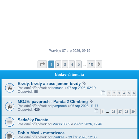
Právě je 07 srp 2026, 09:19
Stránka
1
z
10
1
2
3
4
5
10
Další
…
Nedávná témata
Brzdy, brzdy a zase jenom brzdy
Poslední příspěvek od
tomass
«
07 srp 2026, 02:10
Odpovědi:
88
1
2
3
4
5
6
MOJE: pavproch - Panda 2 Climbing
Poslední příspěvek od
pavproch
«
06 srp 2026, 11:17
Odpovědi:
429
1
26
27
28
29
…
Sedačky Ducato
Poslední příspěvek od
Macek0585
«
29 črc 2026, 12:46
Doblo Maxi - motorizace
Poslední příspěvek od
Vladka1
«
29 črc 2026, 12:36