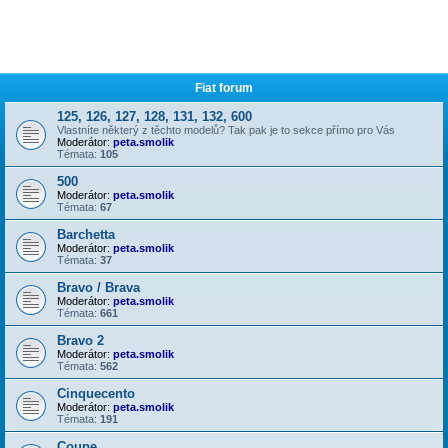
Fiat forum
125, 126, 127, 128, 131, 132, 600
Vlastníte některý z těchto modelů? Tak pak je to sekce přímo pro Vás
Moderátor:
peta.smolik
Témata:
105
500
Moderátor:
peta.smolik
Témata:
67
Barchetta
Moderátor:
peta.smolik
Témata:
37
Bravo / Brava
Moderátor:
peta.smolik
Témata:
661
Bravo 2
Moderátor:
peta.smolik
Témata:
562
Cinquecento
Moderátor:
peta.smolik
Témata:
191
Coupe