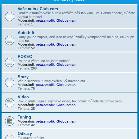
Vaše auta / Club cars
Ukažte ostatním vaše auto a rozšiřte náš fan klub Fiat. Pokud chcete, můžete
napsat i recenzi.
Moderátoři:
peta.smolik
,
Globusman
Témata:
1
Auto-hifi
Rady, jak co zapojit, jaké jsou nejlepší značky komponentů do auta, co koupit
a co ne.
Moderátoři:
peta.smolik
,
Globusman
Témata:
52
POKEC
Pokec o všem, co se jinam nehodí.
Moderátoři:
peta.smolik
,
Globusman
Témata:
268
Srazy
Vše o srazech, tuning akcích, výstavách atd.
Moderátoři:
peta.smolik
,
Globusman
Témata:
76
Video
Pokud máte nějaké zajímavé video, tak odkaz můžete dát právě sem.
Moderátoři:
peta.smolik
,
Globusman
Témata:
35
Tuning
Moderátoři:
peta.smolik
,
Globusman
Témata:
42
Odkazy
Zajímavé stránky