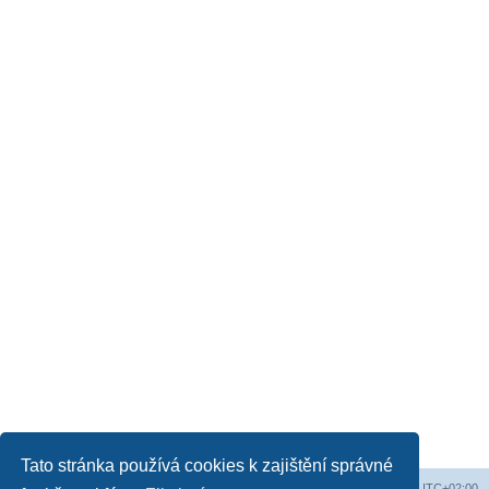
Tato stránka používá cookies k zajištění správné
Obsah fóra
Všechny časy jsou v
UTC+02:00