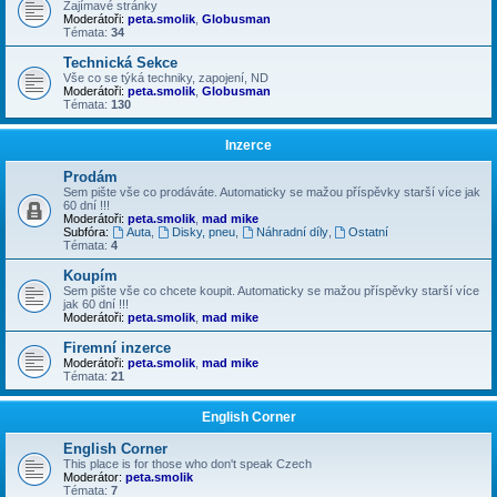
Zajímavé stránky
Moderátoři:
peta.smolik
,
Globusman
Témata:
34
Technická Sekce
Vše co se týká techniky, zapojení, ND
Moderátoři:
peta.smolik
,
Globusman
Témata:
130
Inzerce
Prodám
Sem pište vše co prodáváte. Automaticky se mažou příspěvky starší více jak
60 dní !!!
Moderátoři:
peta.smolik
,
mad mike
Subfóra:
Auta
,
Disky, pneu
,
Náhradní díly
,
Ostatní
Témata:
4
Koupím
Sem pište vše co chcete koupit. Automaticky se mažou příspěvky starší více
jak 60 dní !!!
Moderátoři:
peta.smolik
,
mad mike
Firemní inzerce
Moderátoři:
peta.smolik
,
mad mike
Témata:
21
English Corner
English Corner
This place is for those who don't speak Czech
Moderátor:
peta.smolik
Témata:
7