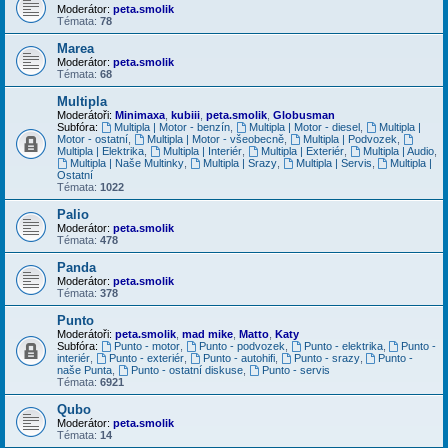
Moderátor:
peta.smolik
Témata:
78
Marea
Moderátor:
peta.smolik
Témata:
68
Multipla
Moderátoři:
Minimaxa
,
kubiii
,
peta.smolik
,
Globusman
Subfóra:
Multipla | Motor - benzín
,
Multipla | Motor - diesel
,
Multipla |
Motor - ostatní
,
Multipla | Motor - všeobecně
,
Multipla | Podvozek
,
Multipla | Elektrika
,
Multipla | Interiér
,
Multipla | Exteriér
,
Multipla | Audio
,
Multipla | Naše Multinky
,
Multipla | Srazy
,
Multipla | Servis
,
Multipla |
Ostatní
Témata:
1022
Palio
Moderátor:
peta.smolik
Témata:
478
Panda
Moderátor:
peta.smolik
Témata:
378
Punto
Moderátoři:
peta.smolik
,
mad mike
,
Matto
,
Katy
Subfóra:
Punto - motor
,
Punto - podvozek
,
Punto - elektrika
,
Punto -
interiér
,
Punto - exteriér
,
Punto - autohifi
,
Punto - srazy
,
Punto -
naše Punta
,
Punto - ostatní diskuse
,
Punto - servis
Témata:
6921
Qubo
Moderátor:
peta.smolik
Témata:
14