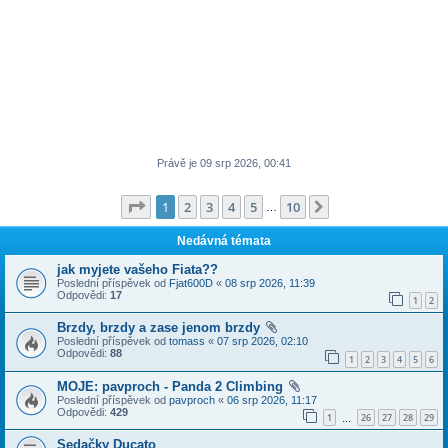
Právě je 09 srp 2026, 00:41
Stránka
1
z
10
1
2
3
4
5
10
Další
…
Nedávná témata
jak myjete vašeho Fiata??
Poslední příspěvek od
Fjat600D
«
08 srp 2026, 11:39
Odpovědi:
17
1
2
Brzdy, brzdy a zase jenom brzdy
Poslední příspěvek od
tomass
«
07 srp 2026, 02:10
Odpovědi:
88
1
2
3
4
5
6
MOJE: pavproch - Panda 2 Climbing
Poslední příspěvek od
pavproch
«
06 srp 2026, 11:17
Odpovědi:
429
1
26
27
28
29
…
Sedačky Ducato