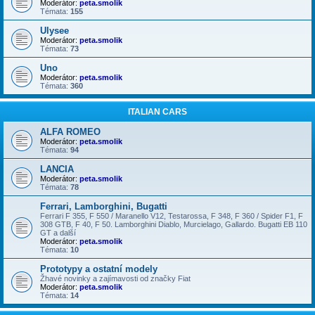
Moderátor:
peta.smolik
Témata:
155
Ulysee
Moderátor:
peta.smolik
Témata:
73
Uno
Moderátor:
peta.smolik
Témata:
360
ITALIAN CARS
ALFA ROMEO
Moderátor:
peta.smolik
Témata:
94
LANCIA
Moderátor:
peta.smolik
Témata:
78
Ferrari, Lamborghini, Bugatti
Ferrari F 355, F 550 / Maranello V12, Testarossa, F 348, F 360 / Spider F1, F
308 GTB, F 40, F 50. Lamborghini Diablo, Murcielago, Gallardo. Bugatti EB 110
GT a další
Moderátor:
peta.smolik
Témata:
10
Prototypy a ostatní modely
Žhavé novinky a zajímavosti od značky Fiat
Moderátor:
peta.smolik
Témata:
14