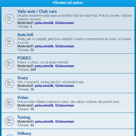
Všeobecný pokec
Vaše auta / Club cars
Ukažte ostatním vaše auto a rozšiřte náš fan klub Fiat. Pokud chcete, můžete
napsat i recenzi.
Moderátoři:
peta.smolik
,
Globusman
Témata:
1
Auto-hifi
Rady, jak co zapojit, jaké jsou nejlepší značky komponentů do auta, co koupit
a co ne.
Moderátoři:
peta.smolik
,
Globusman
Témata:
52
POKEC
Pokec o všem, co se jinam nehodí.
Moderátoři:
peta.smolik
,
Globusman
Témata:
268
Srazy
Vše o srazech, tuning akcích, výstavách atd.
Moderátoři:
peta.smolik
,
Globusman
Témata:
76
Video
Pokud máte nějaké zajímavé video, tak odkaz můžete dát právě sem.
Moderátoři:
peta.smolik
,
Globusman
Témata:
35
Tuning
Moderátoři:
peta.smolik
,
Globusman
Témata:
42
Odkazy