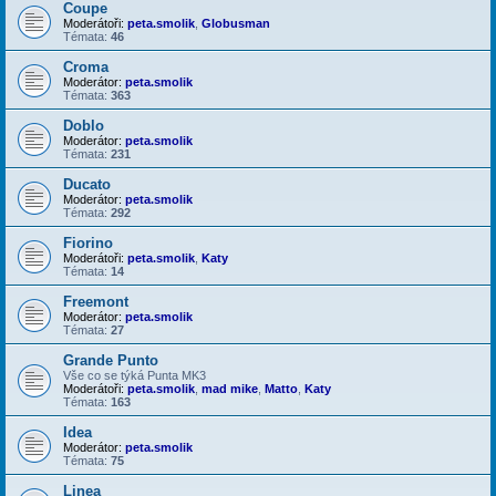
Coupe
Moderátoři:
peta.smolik
,
Globusman
Témata:
46
Croma
Moderátor:
peta.smolik
Témata:
363
Doblo
Moderátor:
peta.smolik
Témata:
231
Ducato
Moderátor:
peta.smolik
Témata:
292
Fiorino
Moderátoři:
peta.smolik
,
Katy
Témata:
14
Freemont
Moderátor:
peta.smolik
Témata:
27
Grande Punto
Vše co se týká Punta MK3
Moderátoři:
peta.smolik
,
mad mike
,
Matto
,
Katy
Témata:
163
Idea
Moderátor:
peta.smolik
Témata:
75
Linea