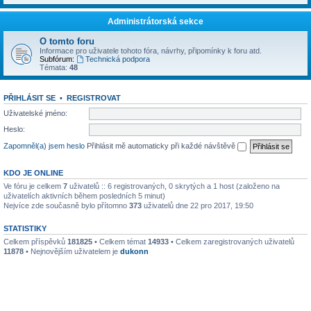
Administrátorská sekce
O tomto foru
Informace pro uživatele tohoto fóra, návrhy, připomínky k foru atd.
Subfórum:
Technická podpora
Témata:
48
PŘIHLÁSIT SE
•
REGISTROVAT
Uživatelské jméno:
Heslo:
Zapomněl(a) jsem heslo
Přihlásit mě automaticky při každé návštěvě
KDO JE ONLINE
Ve fóru je celkem
7
uživatelů :: 6 registrovaných, 0 skrytých a 1 host (založeno na
uživatelích aktivních během posledních 5 minut)
Nejvíce zde současně bylo přítomno
373
uživatelů dne 22 pro 2017, 19:50
STATISTIKY
Celkem příspěvků
181825
• Celkem témat
14933
• Celkem zaregistrovaných uživatelů
11878
• Nejnovějším uživatelem je
dukonn