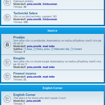
Zajímavé stránky
Moderátoři:
peta.smolik
,
Globusman
Témata:
34
Technická Sekce
Vše co se týká techniky, zapojení, ND
Moderátoři:
peta.smolik
,
Globusman
Témata:
130
Inzerce
Prodám
Sem pište vše co prodáváte. Automaticky se mažou příspěvky starší více jak
60 dní !!!
Moderátoři:
peta.smolik
,
mad mike
Subfóra:
Auta
,
Disky, pneu
,
Náhradní díly
,
Ostatní
Témata:
4
Koupím
Sem pište vše co chcete koupit. Automaticky se mažou příspěvky starší více
jak 60 dní !!!
Moderátoři:
peta.smolik
,
mad mike
Firemní inzerce
Moderátoři:
peta.smolik
,
mad mike
Témata:
21
English Corner
English Corner
This place is for those who don't speak Czech
Moderátor:
peta.smolik
Témata:
7