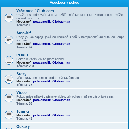
Všeobecný pokec
Vaše auta / Club cars
Ukažte ostatním vaše auto a rozšiřte náš fan klub Fiat. Pokud chcete, můžete
napsat i recenzi.
Moderátoři:
peta.smolik
,
Globusman
Témata:
1
Auto-hifi
Rady, jak co zapojit, jaké jsou nejlepší značky komponentů do auta, co koupit
a co ne.
Moderátoři:
peta.smolik
,
Globusman
Témata:
52
POKEC
Pokec o všem, co se jinam nehodí.
Moderátoři:
peta.smolik
,
Globusman
Témata:
268
Srazy
Vše o srazech, tuning akcích, výstavách atd.
Moderátoři:
peta.smolik
,
Globusman
Témata:
76
Video
Pokud máte nějaké zajímavé video, tak odkaz můžete dát právě sem.
Moderátoři:
peta.smolik
,
Globusman
Témata:
35
Tuning
Moderátoři:
peta.smolik
,
Globusman
Témata:
42
Odkazy