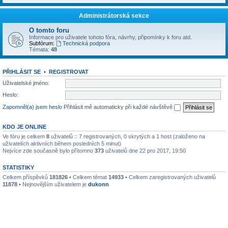
Administrátorská sekce
O tomto foru
Informace pro uživatele tohoto fóra, návrhy, připomínky k foru atd.
Subfórum:
Technická podpora
Témata:
48
PŘIHLÁSIT SE
•
REGISTROVAT
Uživatelské jméno:
Heslo:
Zapomněl(a) jsem heslo
Přihlásit mě automaticky při každé návštěvě
KDO JE ONLINE
Ve fóru je celkem
8
uživatelů :: 7 registrovaných, 0 skrytých a 1 host (založeno na
uživatelích aktivních během posledních 5 minut)
Nejvíce zde současně bylo přítomno
373
uživatelů dne 22 pro 2017, 19:50
STATISTIKY
Celkem příspěvků
181826
• Celkem témat
14933
• Celkem zaregistrovaných uživatelů
11878
• Nejnovějším uživatelem je
dukonn