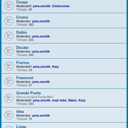
Coupe
Moderátoři:
peta.smolik
,
Globusman
Témata:
46
Croma
Moderátor:
peta.smolik
Témata:
363
Doblo
Moderátor:
peta.smolik
Témata:
231
Ducato
Moderátor:
peta.smolik
Témata:
292
Fiorino
Moderátoři:
peta.smolik
,
Katy
Témata:
14
Freemont
Moderátor:
peta.smolik
Témata:
27
Grande Punto
Vše co se týká Punta MK3
Moderátoři:
peta.smolik
,
mad mike
,
Matto
,
Katy
Témata:
163
Idea
Moderátor:
peta.smolik
Témata:
75
Linea