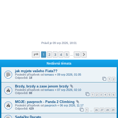
Právě je 09 srp 2026, 18:01
Stránka
1
z
10
1
2
3
4
5
10
Další
…
Nedávná témata
jak myjete vašeho Fiata??
Poslední příspěvek od
tomass
«
09 srp 2026, 01:05
Odpovědi:
18
1
2
Brzdy, brzdy a zase jenom brzdy
Poslední příspěvek od
tomass
«
07 srp 2026, 02:10
Odpovědi:
88
1
2
3
4
5
6
MOJE: pavproch - Panda 2 Climbing
Poslední příspěvek od
pavproch
«
06 srp 2026, 11:17
Odpovědi:
429
1
26
27
28
29
…
Sedačky Ducato