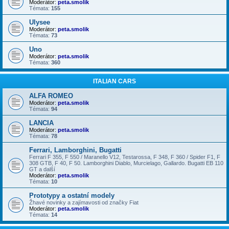
Moderátor:
peta.smolik
Témata:
155
Ulysee
Moderátor:
peta.smolik
Témata:
73
Uno
Moderátor:
peta.smolik
Témata:
360
ITALIAN CARS
ALFA ROMEO
Moderátor:
peta.smolik
Témata:
94
LANCIA
Moderátor:
peta.smolik
Témata:
78
Ferrari, Lamborghini, Bugatti
Ferrari F 355, F 550 / Maranello V12, Testarossa, F 348, F 360 / Spider F1, F
308 GTB, F 40, F 50. Lamborghini Diablo, Murcielago, Gallardo. Bugatti EB 110
GT a další
Moderátor:
peta.smolik
Témata:
10
Prototypy a ostatní modely
Žhavé novinky a zajímavosti od značky Fiat
Moderátor:
peta.smolik
Témata:
14