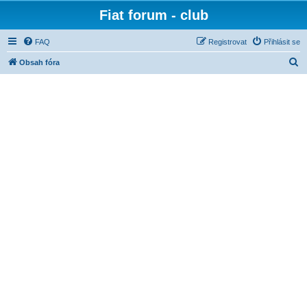
Fiat forum - club
FAQ
Registrovat
Přihlásit se
H
Obsah fóra
l
e
d
a
t