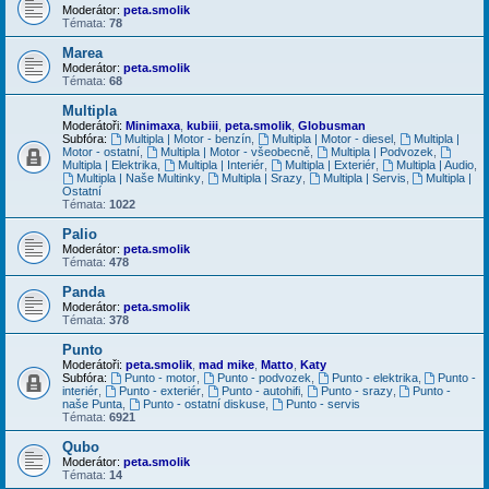
Moderátor:
peta.smolik
Témata:
78
Marea
Moderátor:
peta.smolik
Témata:
68
Multipla
Moderátoři:
Minimaxa
,
kubiii
,
peta.smolik
,
Globusman
Subfóra:
Multipla | Motor - benzín
,
Multipla | Motor - diesel
,
Multipla |
Motor - ostatní
,
Multipla | Motor - všeobecně
,
Multipla | Podvozek
,
Multipla | Elektrika
,
Multipla | Interiér
,
Multipla | Exteriér
,
Multipla | Audio
,
Multipla | Naše Multinky
,
Multipla | Srazy
,
Multipla | Servis
,
Multipla |
Ostatní
Témata:
1022
Palio
Moderátor:
peta.smolik
Témata:
478
Panda
Moderátor:
peta.smolik
Témata:
378
Punto
Moderátoři:
peta.smolik
,
mad mike
,
Matto
,
Katy
Subfóra:
Punto - motor
,
Punto - podvozek
,
Punto - elektrika
,
Punto -
interiér
,
Punto - exteriér
,
Punto - autohifi
,
Punto - srazy
,
Punto -
naše Punta
,
Punto - ostatní diskuse
,
Punto - servis
Témata:
6921
Qubo
Moderátor:
peta.smolik
Témata:
14