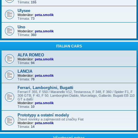
Témata:
155
Ulysee
Moderátor:
peta.smolik
Témata:
73
Uno
Moderátor:
peta.smolik
Témata:
360
ITALIAN CARS
ALFA ROMEO
Moderátor:
peta.smolik
Témata:
94
LANCIA
Moderátor:
peta.smolik
Témata:
78
Ferrari, Lamborghini, Bugatti
Ferrari F 355, F 550 / Maranello V12, Testarossa, F 348, F 360 / Spider F1, F
308 GTB, F 40, F 50. Lamborghini Diablo, Murcielago, Gallardo. Bugatti EB 110
GT a další
Moderátor:
peta.smolik
Témata:
10
Prototypy a ostatní modely
Žhavé novinky a zajímavosti od značky Fiat
Moderátor:
peta.smolik
Témata:
14
Všeobecný pokec