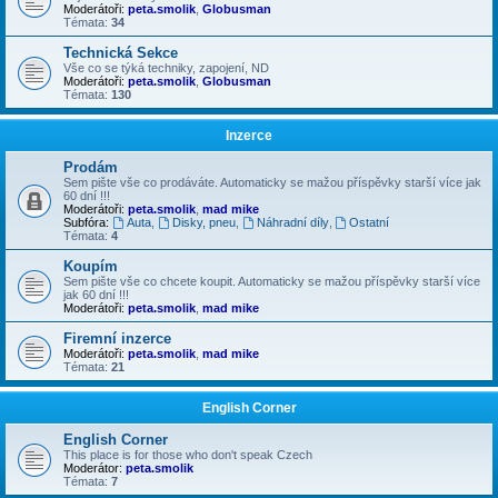
Moderátoři:
peta.smolik
,
Globusman
Témata:
34
Technická Sekce
Vše co se týká techniky, zapojení, ND
Moderátoři:
peta.smolik
,
Globusman
Témata:
130
Inzerce
Prodám
Sem pište vše co prodáváte. Automaticky se mažou příspěvky starší více jak
60 dní !!!
Moderátoři:
peta.smolik
,
mad mike
Subfóra:
Auta
,
Disky, pneu
,
Náhradní díly
,
Ostatní
Témata:
4
Koupím
Sem pište vše co chcete koupit. Automaticky se mažou příspěvky starší více
jak 60 dní !!!
Moderátoři:
peta.smolik
,
mad mike
Firemní inzerce
Moderátoři:
peta.smolik
,
mad mike
Témata:
21
English Corner
English Corner
This place is for those who don't speak Czech
Moderátor:
peta.smolik
Témata:
7