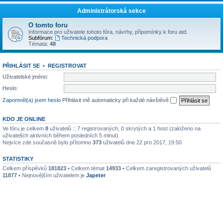
Administrátorská sekce
O tomto foru
Informace pro uživatele tohoto fóra, návrhy, připomínky k foru atd.
Subfórum:
Technická podpora
Témata:
48
PŘIHLÁSIT SE
•
REGISTROVAT
Uživatelské jméno:
Heslo:
Zapomněl(a) jsem heslo
Přihlásit mě automaticky při každé návštěvě
KDO JE ONLINE
Ve fóru je celkem
8
uživatelů :: 7 registrovaných, 0 skrytých a 1 host (založeno na
uživatelích aktivních během posledních 5 minut)
Nejvíce zde současně bylo přítomno
373
uživatelů dne 22 pro 2017, 19:50
STATISTIKY
Celkem příspěvků
181823
• Celkem témat
14933
• Celkem zaregistrovaných uživatelů
11877
• Nejnovějším uživatelem je
Japeter