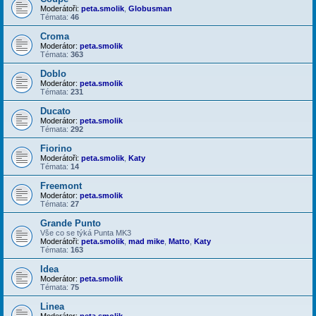
Moderátoři:
peta.smolik
,
Globusman
Témata:
46
Croma
Moderátor:
peta.smolik
Témata:
363
Doblo
Moderátor:
peta.smolik
Témata:
231
Ducato
Moderátor:
peta.smolik
Témata:
292
Fiorino
Moderátoři:
peta.smolik
,
Katy
Témata:
14
Freemont
Moderátor:
peta.smolik
Témata:
27
Grande Punto
Vše co se týká Punta MK3
Moderátoři:
peta.smolik
,
mad mike
,
Matto
,
Katy
Témata:
163
Idea
Moderátor:
peta.smolik
Témata:
75
Linea
Moderátor:
peta.smolik