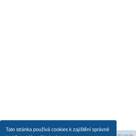
Tato stránka používá cookies k zajištění správné
Obsah fóra
Všechny časy jsou v
UTC+02:00