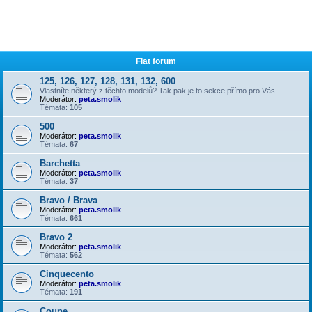
Fiat forum
125, 126, 127, 128, 131, 132, 600
Vlastníte některý z těchto modelů? Tak pak je to sekce přímo pro Vás
Moderátor:
peta.smolik
Témata:
105
500
Moderátor:
peta.smolik
Témata:
67
Barchetta
Moderátor:
peta.smolik
Témata:
37
Bravo / Brava
Moderátor:
peta.smolik
Témata:
661
Bravo 2
Moderátor:
peta.smolik
Témata:
562
Cinquecento
Moderátor:
peta.smolik
Témata:
191
Coupe