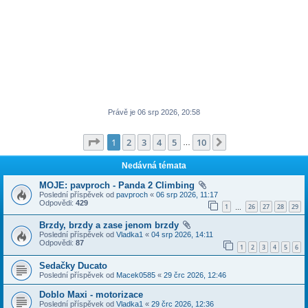
Právě je 06 srp 2026, 20:58
Stránka
1
z
10
1
2
3
4
5
10
Další
…
Nedávná témata
MOJE: pavproch - Panda 2 Climbing
Poslední příspěvek od
pavproch
«
06 srp 2026, 11:17
Odpovědi:
429
1
26
27
28
29
…
Brzdy, brzdy a zase jenom brzdy
Poslední příspěvek od
Vladka1
«
04 srp 2026, 14:11
Odpovědi:
87
1
2
3
4
5
6
Sedačky Ducato
Poslední příspěvek od
Macek0585
«
29 črc 2026, 12:46
Doblo Maxi - motorizace
Poslední příspěvek od
Vladka1
«
29 črc 2026, 12:36