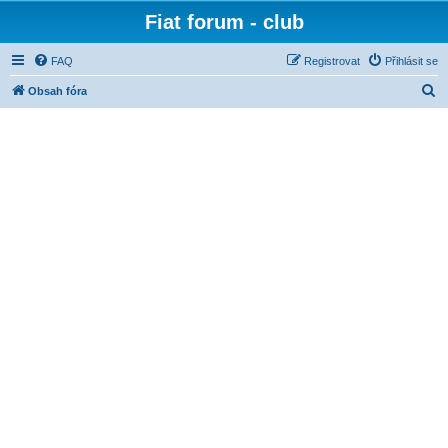
Fiat forum - club
FAQ
Registrovat
Přihlásit se
H
Obsah fóra
l
e
d
a
t