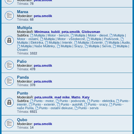
Témata:
78
Marea
Moderátor:
peta.smolik
Témata:
68
Multipla
Moderátoři:
Minimaxa
,
kubiii
,
peta.smolik
,
Globusman
Subfóra:
Multipla | Motor - benzín
,
Multipla | Motor - diesel
,
Multipla |
Motor - ostatní
,
Multipla | Motor - všeobecně
,
Multipla | Podvozek
,
Multipla | Elektrika
,
Multipla | Interiér
,
Multipla | Exteriér
,
Multipla | Audio
,
Multipla | Naše Multinky
,
Multipla | Srazy
,
Multipla | Servis
,
Multipla |
Ostatní
Témata:
1022
Palio
Moderátor:
peta.smolik
Témata:
478
Panda
Moderátor:
peta.smolik
Témata:
378
Punto
Moderátoři:
peta.smolik
,
mad mike
,
Matto
,
Katy
Subfóra:
Punto - motor
,
Punto - podvozek
,
Punto - elektrika
,
Punto -
interiér
,
Punto - exteriér
,
Punto - autohifi
,
Punto - srazy
,
Punto -
naše Punta
,
Punto - ostatní diskuse
,
Punto - servis
Témata:
6921
Qubo
Moderátor:
peta.smolik
Témata:
14