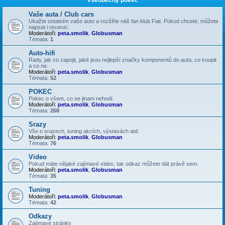
Vaše auta / Club cars
Ukažte ostatním vaše auto a rozšiřte náš fan klub Fiat. Pokud chcete, můžete
napsat i recenzi.
Moderátoři:
peta.smolik
,
Globusman
Témata:
1
Auto-hifi
Rady, jak co zapojit, jaké jsou nejlepší značky komponentů do auta, co koupit
a co ne.
Moderátoři:
peta.smolik
,
Globusman
Témata:
52
POKEC
Pokec o všem, co se jinam nehodí.
Moderátoři:
peta.smolik
,
Globusman
Témata:
268
Srazy
Vše o srazech, tuning akcích, výstavách atd.
Moderátoři:
peta.smolik
,
Globusman
Témata:
76
Video
Pokud máte nějaké zajímavé video, tak odkaz můžete dát právě sem.
Moderátoři:
peta.smolik
,
Globusman
Témata:
35
Tuning
Moderátoři:
peta.smolik
,
Globusman
Témata:
42
Odkazy
Zajímavé stránky