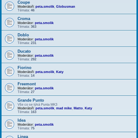
Coupe
Moderátoři:
peta.smolik
,
Globusman
Témata:
46
Croma
Moderátor:
peta.smolik
Témata:
363
Doblo
Moderátor:
peta.smolik
Témata:
231
Ducato
Moderátor:
peta.smolik
Témata:
292
Fiorino
Moderátoři:
peta.smolik
,
Katy
Témata:
14
Freemont
Moderátor:
peta.smolik
Témata:
27
Grande Punto
Vše co se týká Punta MK3
Moderátoři:
peta.smolik
,
mad mike
,
Matto
,
Katy
Témata:
163
Idea
Moderátor:
peta.smolik
Témata:
75
Linea