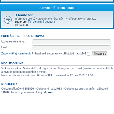
Administrátorská sekce
O tomto foru
Informace pro uživatele tohoto fóra, návrhy, připomínky k foru atd.
Subfórum:
Technická podpora
Témata:
48
PŘIHLÁSIT SE
•
REGISTROVAT
Uživatelské jméno:
Heslo:
Zapomněl(a) jsem heslo
Přihlásit mě automaticky při každé návštěvě
KDO JE ONLINE
Ve fóru je celkem
5
uživatelů :: 4 registrovaní, 0 skrytých a 1 host (založeno na uživatelích
aktivních během posledních 5 minut)
Nejvíce zde současně bylo přítomno
373
uživatelů dne 22 pro 2017, 19:50
STATISTIKY
Celkem příspěvků
181826
• Celkem témat
14933
• Celkem zaregistrovaných uživatelů
11878
• Nejnovějším uživatelem je
dukonn