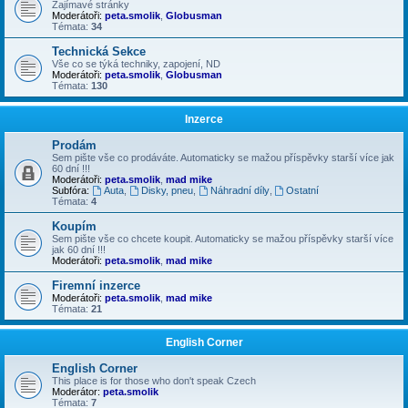
Zajímavé stránky
Moderátoři:
peta.smolik
,
Globusman
Témata:
34
Technická Sekce
Vše co se týká techniky, zapojení, ND
Moderátoři:
peta.smolik
,
Globusman
Témata:
130
Inzerce
Prodám
Sem pište vše co prodáváte. Automaticky se mažou příspěvky starší více jak
60 dní !!!
Moderátoři:
peta.smolik
,
mad mike
Subfóra:
Auta
,
Disky, pneu
,
Náhradní díly
,
Ostatní
Témata:
4
Koupím
Sem pište vše co chcete koupit. Automaticky se mažou příspěvky starší více
jak 60 dní !!!
Moderátoři:
peta.smolik
,
mad mike
Firemní inzerce
Moderátoři:
peta.smolik
,
mad mike
Témata:
21
English Corner
English Corner
This place is for those who don't speak Czech
Moderátor:
peta.smolik
Témata:
7