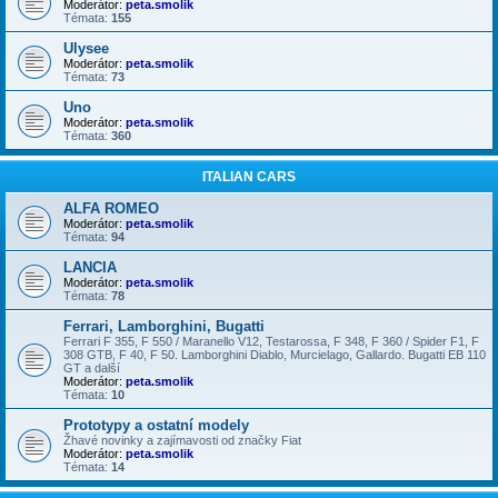
Moderátor:
peta.smolik
Témata:
155
Ulysee
Moderátor:
peta.smolik
Témata:
73
Uno
Moderátor:
peta.smolik
Témata:
360
ITALIAN CARS
ALFA ROMEO
Moderátor:
peta.smolik
Témata:
94
LANCIA
Moderátor:
peta.smolik
Témata:
78
Ferrari, Lamborghini, Bugatti
Ferrari F 355, F 550 / Maranello V12, Testarossa, F 348, F 360 / Spider F1, F
308 GTB, F 40, F 50. Lamborghini Diablo, Murcielago, Gallardo. Bugatti EB 110
GT a další
Moderátor:
peta.smolik
Témata:
10
Prototypy a ostatní modely
Žhavé novinky a zajímavosti od značky Fiat
Moderátor:
peta.smolik
Témata:
14