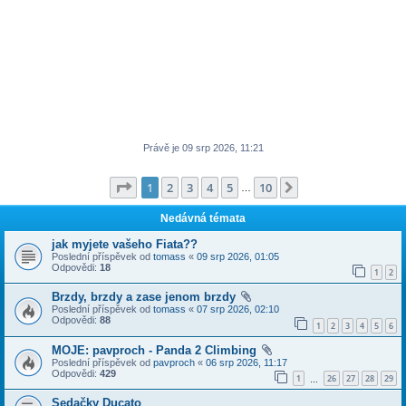
Právě je 09 srp 2026, 11:21
Stránka
1
z
10
1
2
3
4
5
10
Další
…
Nedávná témata
jak myjete vašeho Fiata??
Poslední příspěvek od
tomass
«
09 srp 2026, 01:05
Odpovědi:
18
1
2
Brzdy, brzdy a zase jenom brzdy
Poslední příspěvek od
tomass
«
07 srp 2026, 02:10
Odpovědi:
88
1
2
3
4
5
6
MOJE: pavproch - Panda 2 Climbing
Poslední příspěvek od
pavproch
«
06 srp 2026, 11:17
Odpovědi:
429
1
26
27
28
29
…
Sedačky Ducato