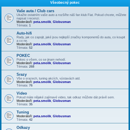
Všeobecný pokec
Vaše auta / Club cars
Ukažte ostatním vaše auto a rozšiřte náš fan klub Fiat. Pokud chcete, můžete
napsat i recenzi.
Moderátoři:
peta.smolik
,
Globusman
Témata:
1
Auto-hifi
Rady, jak co zapojit, jaké jsou nejlepší značky komponentů do auta, co koupit
a co ne.
Moderátoři:
peta.smolik
,
Globusman
Témata:
52
POKEC
Pokec o všem, co se jinam nehodí.
Moderátoři:
peta.smolik
,
Globusman
Témata:
268
Srazy
Vše o srazech, tuning akcích, výstavách atd.
Moderátoři:
peta.smolik
,
Globusman
Témata:
76
Video
Pokud máte nějaké zajímavé video, tak odkaz můžete dát právě sem.
Moderátoři:
peta.smolik
,
Globusman
Témata:
35
Tuning
Moderátoři:
peta.smolik
,
Globusman
Témata:
42
Odkazy