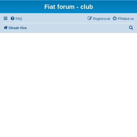
Fiat forum - club
FAQ
Registrovat
Přihlásit se
H
Obsah fóra
l
e
d
a
t