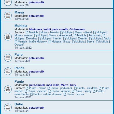
Moderátor:
peta.smolik
Témata:
78
Marea
Moderátor:
peta.smolik
Témata:
68
Multipla
Moderátoři:
Minimaxa
,
kubiii
,
peta.smolik
,
Globusman
Subfóra:
Multipla | Motor - benzín
,
Multipla | Motor - diesel
,
Multipla |
Motor - ostatní
,
Multipla | Motor - všeobecně
,
Multipla | Podvozek
,
Multipla | Elektrika
,
Multipla | Interiér
,
Multipla | Exteriér
,
Multipla | Audio
,
Multipla | Naše Multinky
,
Multipla | Srazy
,
Multipla | Servis
,
Multipla |
Ostatní
Témata:
1022
Palio
Moderátor:
peta.smolik
Témata:
478
Panda
Moderátor:
peta.smolik
Témata:
378
Punto
Moderátoři:
peta.smolik
,
mad mike
,
Matto
,
Katy
Subfóra:
Punto - motor
,
Punto - podvozek
,
Punto - elektrika
,
Punto -
interiér
,
Punto - exteriér
,
Punto - autohifi
,
Punto - srazy
,
Punto -
naše Punta
,
Punto - ostatní diskuse
,
Punto - servis
Témata:
6921
Qubo
Moderátor:
peta.smolik
Témata:
14