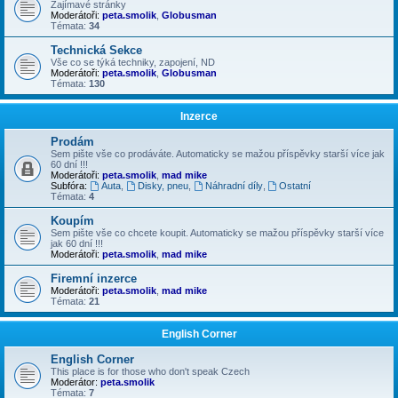
Zajímavé stránky
Moderátoři:
peta.smolik
,
Globusman
Témata:
34
Technická Sekce
Vše co se týká techniky, zapojení, ND
Moderátoři:
peta.smolik
,
Globusman
Témata:
130
Inzerce
Prodám
Sem pište vše co prodáváte. Automaticky se mažou příspěvky starší více jak
60 dní !!!
Moderátoři:
peta.smolik
,
mad mike
Subfóra:
Auta
,
Disky, pneu
,
Náhradní díly
,
Ostatní
Témata:
4
Koupím
Sem pište vše co chcete koupit. Automaticky se mažou příspěvky starší více
jak 60 dní !!!
Moderátoři:
peta.smolik
,
mad mike
Firemní inzerce
Moderátoři:
peta.smolik
,
mad mike
Témata:
21
English Corner
English Corner
This place is for those who don't speak Czech
Moderátor:
peta.smolik
Témata:
7