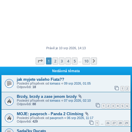
Právě je 10 srp 2026, 14:13
Stránka
1
z
10
1
2
3
4
5
10
Další
…
Nedávná témata
jak myjete vašeho Fiata??
Poslední příspěvek od
tomass
«
09 srp 2026, 01:05
Odpovědi:
18
1
2
Brzdy, brzdy a zase jenom brzdy
Poslední příspěvek od
tomass
«
07 srp 2026, 02:10
Odpovědi:
88
1
2
3
4
5
6
MOJE: pavproch - Panda 2 Climbing
Poslední příspěvek od
pavproch
«
06 srp 2026, 11:17
Odpovědi:
429
1
26
27
28
29
…
Sedačky Ducato