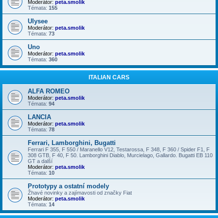
Moderátor:
peta.smolik
Témata:
155
Ulysee
Moderátor:
peta.smolik
Témata:
73
Uno
Moderátor:
peta.smolik
Témata:
360
ITALIAN CARS
ALFA ROMEO
Moderátor:
peta.smolik
Témata:
94
LANCIA
Moderátor:
peta.smolik
Témata:
78
Ferrari, Lamborghini, Bugatti
Ferrari F 355, F 550 / Maranello V12, Testarossa, F 348, F 360 / Spider F1, F
308 GTB, F 40, F 50. Lamborghini Diablo, Murcielago, Gallardo. Bugatti EB 110
GT a další
Moderátor:
peta.smolik
Témata:
10
Prototypy a ostatní modely
Žhavé novinky a zajímavosti od značky Fiat
Moderátor:
peta.smolik
Témata:
14