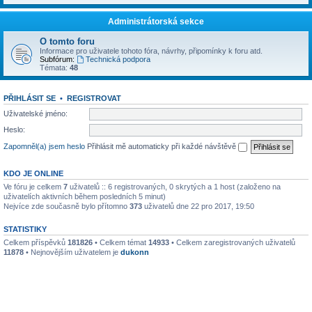
Administrátorská sekce
O tomto foru
Informace pro uživatele tohoto fóra, návrhy, připomínky k foru atd.
Subfórum:
Technická podpora
Témata:
48
PŘIHLÁSIT SE
•
REGISTROVAT
Uživatelské jméno:
Heslo:
Zapomněl(a) jsem heslo
Přihlásit mě automaticky při každé návštěvě
KDO JE ONLINE
Ve fóru je celkem
7
uživatelů :: 6 registrovaných, 0 skrytých a 1 host (založeno na
uživatelích aktivních během posledních 5 minut)
Nejvíce zde současně bylo přítomno
373
uživatelů dne 22 pro 2017, 19:50
STATISTIKY
Celkem příspěvků
181826
• Celkem témat
14933
• Celkem zaregistrovaných uživatelů
11878
• Nejnovějším uživatelem je
dukonn