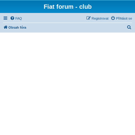
Fiat forum - club
FAQ
Registrovat
Přihlásit se
H
Obsah fóra
l
e
d
a
t