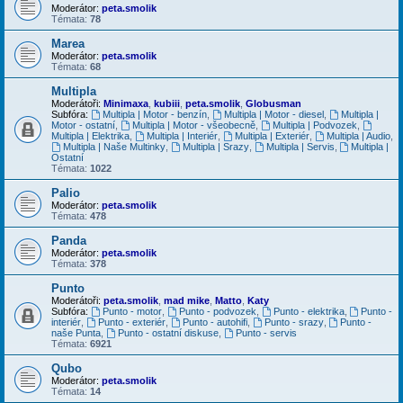
Moderátor:
peta.smolik
Témata:
78
Marea
Moderátor:
peta.smolik
Témata:
68
Multipla
Moderátoři:
Minimaxa
,
kubiii
,
peta.smolik
,
Globusman
Subfóra:
Multipla | Motor - benzín
,
Multipla | Motor - diesel
,
Multipla |
Motor - ostatní
,
Multipla | Motor - všeobecně
,
Multipla | Podvozek
,
Multipla | Elektrika
,
Multipla | Interiér
,
Multipla | Exteriér
,
Multipla | Audio
,
Multipla | Naše Multinky
,
Multipla | Srazy
,
Multipla | Servis
,
Multipla |
Ostatní
Témata:
1022
Palio
Moderátor:
peta.smolik
Témata:
478
Panda
Moderátor:
peta.smolik
Témata:
378
Punto
Moderátoři:
peta.smolik
,
mad mike
,
Matto
,
Katy
Subfóra:
Punto - motor
,
Punto - podvozek
,
Punto - elektrika
,
Punto -
interiér
,
Punto - exteriér
,
Punto - autohifi
,
Punto - srazy
,
Punto -
naše Punta
,
Punto - ostatní diskuse
,
Punto - servis
Témata:
6921
Qubo
Moderátor:
peta.smolik
Témata:
14