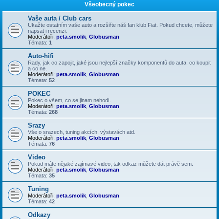
Všeobecný pokec
Vaše auta / Club cars
Ukažte ostatním vaše auto a rozšiřte náš fan klub Fiat. Pokud chcete, můžete
napsat i recenzi.
Moderátoři:
peta.smolik
,
Globusman
Témata:
1
Auto-hifi
Rady, jak co zapojit, jaké jsou nejlepší značky komponentů do auta, co koupit
a co ne.
Moderátoři:
peta.smolik
,
Globusman
Témata:
52
POKEC
Pokec o všem, co se jinam nehodí.
Moderátoři:
peta.smolik
,
Globusman
Témata:
268
Srazy
Vše o srazech, tuning akcích, výstavách atd.
Moderátoři:
peta.smolik
,
Globusman
Témata:
76
Video
Pokud máte nějaké zajímavé video, tak odkaz můžete dát právě sem.
Moderátoři:
peta.smolik
,
Globusman
Témata:
35
Tuning
Moderátoři:
peta.smolik
,
Globusman
Témata:
42
Odkazy