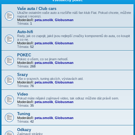
Vaše auta / Club cars
Ukažte ostatním vaše auto a rozšiřte náš fan klub Fiat. Pokud chcete, můžete
napsat i recenzi.
Moderátoři:
peta.smolik
,
Globusman
Témata:
1
Auto-hifi
Rady, jak co zapojit, jaké jsou nejlepší značky komponentů do auta, co koupit
a co ne.
Moderátoři:
peta.smolik
,
Globusman
Témata:
52
POKEC
Pokec o všem, co se jinam nehodí.
Moderátoři:
peta.smolik
,
Globusman
Témata:
268
Srazy
Vše o srazech, tuning akcích, výstavách atd.
Moderátoři:
peta.smolik
,
Globusman
Témata:
76
Video
Pokud máte nějaké zajímavé video, tak odkaz můžete dát právě sem.
Moderátoři:
peta.smolik
,
Globusman
Témata:
35
Tuning
Moderátoři:
peta.smolik
,
Globusman
Témata:
42
Odkazy
Zajímavé stránky