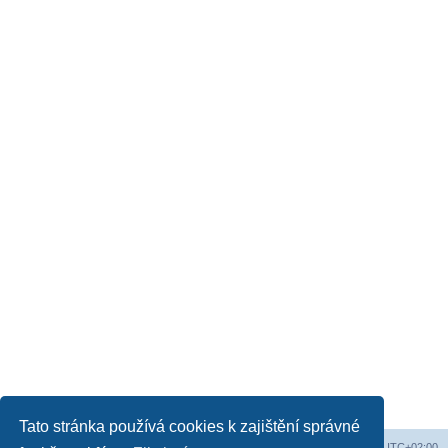
Tato stránka používá cookies k zajištění správné
Obsah fóra
Všechny časy jsou v
UTC+02:00