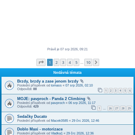
Právě je 07 srp 2026, 09:21
Stránka
1
z
10
1
2
3
4
5
10
Další
…
Nedávná témata
Brzdy, brzdy a zase jenom brzdy
Poslední příspěvek od
tomass
«
07 srp 2026, 02:10
Odpovědi:
88
1
2
3
4
5
6
MOJE: pavproch - Panda 2 Climbing
Poslední příspěvek od
pavproch
«
06 srp 2026, 11:17
Odpovědi:
429
1
26
27
28
29
…
Sedačky Ducato
Poslední příspěvek od
Macek0585
«
29 črc 2026, 12:46
Doblo Maxi - motorizace
Poslední příspěvek od
Vladka1
«
29 črc 2026, 12:36