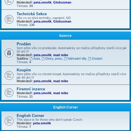
Moderátoři:
peta.smolik
,
Globusman
Témata:
34
Technická Sekce
Vše co se týká techniky, zapojení, ND
Moderátoři:
peta.smolik
,
Globusman
Témata:
130
Inzerce
Prodám
Sem pište vše co prodáváte. Automaticky se mažou příspěvky starší více jak
60 dní !!!
Moderátoři:
peta.smolik
,
mad mike
Subfóra:
Auta
,
Disky, pneu
,
Náhradní díly
,
Ostatní
Témata:
4
Koupím
Sem pište vše co chcete koupit. Automaticky se mažou příspěvky starší více
jak 60 dní !!!
Moderátoři:
peta.smolik
,
mad mike
Firemní inzerce
Moderátoři:
peta.smolik
,
mad mike
Témata:
21
English Corner
English Corner
This place is for those who don't speak Czech
Moderátor:
peta.smolik
Témata:
7