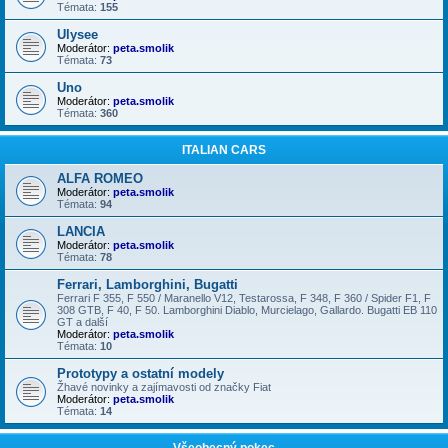
Témata:
155
Ulysee
Moderátor:
peta.smolik
Témata:
73
Uno
Moderátor:
peta.smolik
Témata:
360
ITALIAN CARS
ALFA ROMEO
Moderátor:
peta.smolik
Témata:
94
LANCIA
Moderátor:
peta.smolik
Témata:
78
Ferrari, Lamborghini, Bugatti
Ferrari F 355, F 550 / Maranello V12, Testarossa, F 348, F 360 / Spider F1, F
308 GTB, F 40, F 50. Lamborghini Diablo, Murcielago, Gallardo. Bugatti EB 110
GT a další
Moderátor:
peta.smolik
Témata:
10
Prototypy a ostatní modely
Žhavé novinky a zajímavosti od značky Fiat
Moderátor:
peta.smolik
Témata:
14
Všeobecný pokec