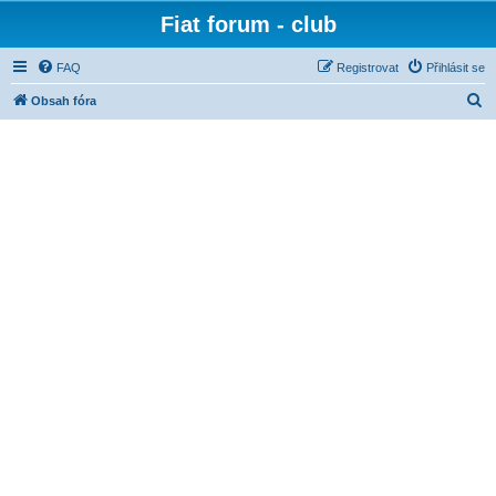
Fiat forum - club
FAQ
Registrovat
Přihlásit se
H
Obsah fóra
l
e
d
a
t