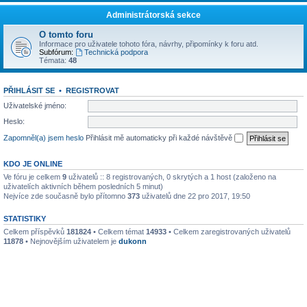
Administrátorská sekce
O tomto foru
Informace pro uživatele tohoto fóra, návrhy, připomínky k foru atd.
Subfórum:
Technická podpora
Témata:
48
PŘIHLÁSIT SE
•
REGISTROVAT
Uživatelské jméno:
Heslo:
Zapomněl(a) jsem heslo
Přihlásit mě automaticky při každé návštěvě
KDO JE ONLINE
Ve fóru je celkem
9
uživatelů :: 8 registrovaných, 0 skrytých a 1 host (založeno na
uživatelích aktivních během posledních 5 minut)
Nejvíce zde současně bylo přítomno
373
uživatelů dne 22 pro 2017, 19:50
STATISTIKY
Celkem příspěvků
181824
• Celkem témat
14933
• Celkem zaregistrovaných uživatelů
11878
• Nejnovějším uživatelem je
dukonn