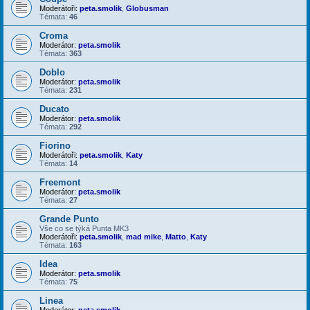
Moderátoři:
peta.smolik
,
Globusman
Témata:
46
Croma
Moderátor:
peta.smolik
Témata:
363
Doblo
Moderátor:
peta.smolik
Témata:
231
Ducato
Moderátor:
peta.smolik
Témata:
292
Fiorino
Moderátoři:
peta.smolik
,
Katy
Témata:
14
Freemont
Moderátor:
peta.smolik
Témata:
27
Grande Punto
Vše co se týká Punta MK3
Moderátoři:
peta.smolik
,
mad mike
,
Matto
,
Katy
Témata:
163
Idea
Moderátor:
peta.smolik
Témata:
75
Linea
Moderátor:
peta.smolik