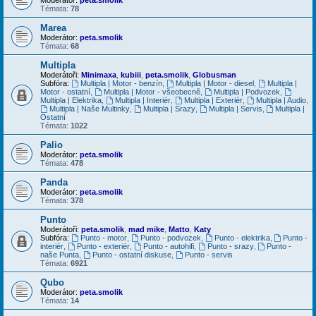
Témata:
78
Marea
Moderátor:
peta.smolik
Témata:
68
Multipla
Moderátoři:
Minimaxa
,
kubiii
,
peta.smolik
,
Globusman
Subfóra:
Multipla | Motor - benzín
,
Multipla | Motor - diesel
,
Multipla |
Motor - ostatní
,
Multipla | Motor - všeobecně
,
Multipla | Podvozek
,
Multipla | Elektrika
,
Multipla | Interiér
,
Multipla | Exteriér
,
Multipla | Audio
,
Multipla | Naše Multinky
,
Multipla | Srazy
,
Multipla | Servis
,
Multipla |
Ostatní
Témata:
1022
Palio
Moderátor:
peta.smolik
Témata:
478
Panda
Moderátor:
peta.smolik
Témata:
378
Punto
Moderátoři:
peta.smolik
,
mad mike
,
Matto
,
Katy
Subfóra:
Punto - motor
,
Punto - podvozek
,
Punto - elektrika
,
Punto -
interiér
,
Punto - exteriér
,
Punto - autohifi
,
Punto - srazy
,
Punto -
naše Punta
,
Punto - ostatní diskuse
,
Punto - servis
Témata:
6921
Qubo
Moderátor:
peta.smolik
Témata:
14