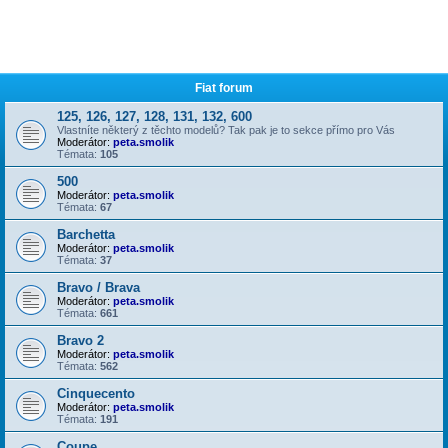
Fiat forum
125, 126, 127, 128, 131, 132, 600
Vlastníte některý z těchto modelů? Tak pak je to sekce přímo pro Vás
Moderátor:
peta.smolik
Témata:
105
500
Moderátor:
peta.smolik
Témata:
67
Barchetta
Moderátor:
peta.smolik
Témata:
37
Bravo / Brava
Moderátor:
peta.smolik
Témata:
661
Bravo 2
Moderátor:
peta.smolik
Témata:
562
Cinquecento
Moderátor:
peta.smolik
Témata:
191
Coupe